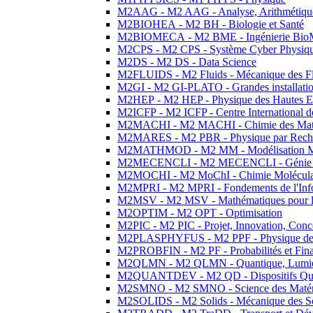
M2AAG - M2 AAG - Analyse, Arithmétique
M2BIOHEA - M2 BH - Biologie et Santé
M2BIOMECA - M2 BME - Ingénierie BioM
M2CPS - M2 CPS - Système Cyber Physiq
M2DS - M2 DS - Data Science
M2FLUIDS - M2 Fluids - Mécanique des Fl
M2GI - M2 GI-PLATO - Grandes installation
M2HEP - M2 HEP - Physique des Hautes E
M2ICFP - M2 ICFP - Centre International 
M2MACHI - M2 MACHI - Chimie des Matéri
M2MARES - M2 PBR - Physique par Rech
M2MATHMOD - M2 MM - Modélisation M
M2MECENCLI - M2 MECENCLI - Génie Méc
M2MOCHI - M2 MoChI - Chimie Moléculaire
M2MPRI - M2 MPRI - Fondements de l'Inf
M2MSV - M2 MSV - Mathématiques pour le
M2OPTIM - M2 OPT - Optimisation
M2PIC - M2 PIC - Projet, Innovation, Conc
M2PLASPHYFUS - M2 PPF - Physique des P
M2PROBFIN - M2 PF - Probabilités et Fin
M2QLMN - M2 QLMN - Quantique, Lumière
M2QUANTDEV - M2 QD - Dispositifs Qua
M2SMNO - M2 SMNO - Science des Matéri
M2SOLIDS - M2 Solids - Mécanique des So