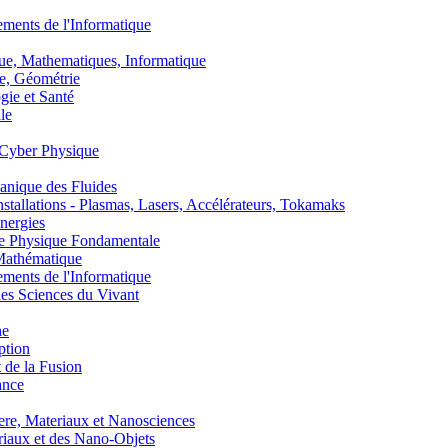
nts de l'Informatique
, Mathematiques, Informatique
, Géométrie
ie et Santé
le
Cyber Physique
nique des Fluides
lations - Plasmas, Lasers, Accélérateurs, Tokamaks
nergies
de Physique Fondamentale
athématique
nts de l'Informatique
s Sciences du Vivant
he
ption
 de la Fusion
ance
, Materiaux et Nanosciences
aux et des Nano-Objets