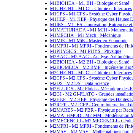
M1BIOHEA - M1 BH - Biologie et Santé
M1CHEINT - M1 CI - Chimie et Interfaces
M1CPS - M1 CPS - Système Cyber Physiq
M1HEP - M1 HEP - Physique des Hautes E
M1IES - M1 IES - Innovation, Entreprise et
M1MATHJHADA - M1 MJH - Mathématiqu
M1MECHA - M1 Mech - Mécanique
M1MIE - M1 MiE - Master en Economie
M1MPRI - M1 MPRI - Fondements de l'Inf
M1PHYSICS - M1 PHYS - Physique
M2AAG - M2 AAG - Analyse, Arithmétique
M2BIOHEA - M2 BH - Biologie et Santé
M2BIOMECA - M2 BME - Ingénierie BioM
M2CHEINT - M2 CI - Chimie et Interfaces
M2CPS - M2 CPS - Système Cyber Physiq
M2DS - M2 DS - Data Science
M2FLUIDS - M2 Fluids - Mécanique des Fl
M2GI - M2 GI-PLATO - Grandes installation
M2HEP - M2 HEP - Physique des Hautes E
M2ICFP - M2 ICFP - Centre International 
M2MARES - M2 PBR - Physique par Rech
M2MATHMOD - M2 MM - Modélisation M
M2MECENCLI - M2 MECENCLI - Génie Méc
M2MPRI - M2 MPRI - Fondements de l'Inf
M2MSV - M2 MSV - Mathématiques pour le