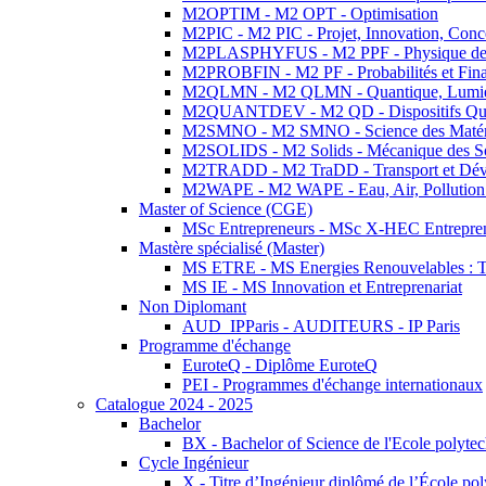
M2OPTIM - M2 OPT - Optimisation
M2PIC - M2 PIC - Projet, Innovation, Conc
M2PLASPHYFUS - M2 PPF - Physique des P
M2PROBFIN - M2 PF - Probabilités et Fin
M2QLMN - M2 QLMN - Quantique, Lumière
M2QUANTDEV - M2 QD - Dispositifs Qua
M2SMNO - M2 SMNO - Science des Matéri
M2SOLIDS - M2 Solids - Mécanique des So
M2TRADD - M2 TraDD - Transport et Dév
M2WAPE - M2 WAPE - Eau, Air, Pollution 
Master of Science (CGE)
MSc Entrepreneurs - MSc X-HEC Entrepre
Mastère spécialisé (Master)
MS ETRE - MS Energies Renouvelables : Tec
MS IE - MS Innovation et Entreprenariat
Non Diplomant
AUD_IPParis - AUDITEURS - IP Paris
Programme d'échange
EuroteQ - Diplôme EuroteQ
PEI - Programmes d'échange internationaux
Catalogue 2024 - 2025
Bachelor
BX - Bachelor of Science de l'Ecole polyte
Cycle Ingénieur
X - Titre d’Ingénieur diplômé de l’École po