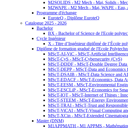
M2SOLIDS - M2 Mech - Maj. Solids - Meca
M2WAPE - M2 Mech - Maj. WAPE - Eau, Air
Programme d'échange
EuroteQ - Diplôme EuroteQ
Catalogue 2025 - 2026
Bachelor
BX - Bachelor of Science de l'Ecole polyte
Cycle Ingénieur
X - Titre d’Ingénieur diplômé de l’École po
Diplôme de formation gradué de l'Ecole Polytec
MScT-AI-ViC - MScT-Artificial Intelligen
MScT-CyS - MScT-Cybersecurity (CyS)
MScT-DDDF - MScT-Double Degree Data 
MScT-DEPP - MScT-Data and Economics fo
MScT-DSAIB - MScT-Data Science and AI 
MScT-EDACF - MScT-Economics, Data Anal
MScT-EESM - MScT-Environmental Enginee
MScT-ESCLiP - MScT-Economics for Smart 
MScT-IOT - MScT-Internet of Things : Inn
MScT-STEEM - MScT-Energy Environment 
MScT-TRAI - MScT-Trust and Responsible
MScT-ViCAI - MScT-Visual Computing and
MScT-XCin - MScT-Extended Cinematogr
Master (DNM)
M1APPMATH - M1 APPMS - Mathématiques A