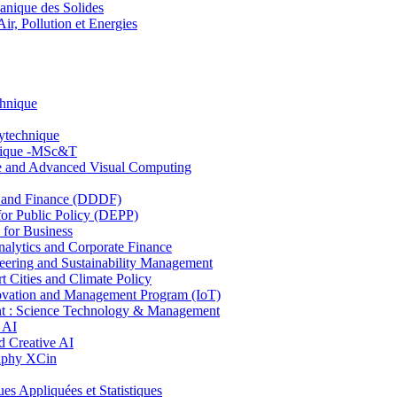
nique des Solides
, Pollution et Energies
chnique
lytechnique
hnique -MSc&T
ce and Advanced Visual Computing
and Finance (DDDF)
r Public Policy (DEPP)
for Business
ytics and Corporate Finance
ring and Sustainability Management
Cities and Climate Policy
ovation and Management Program (IoT)
: Science Technology & Management
 AI
 Creative AI
aphy XCin
ppliquées et Statistiques