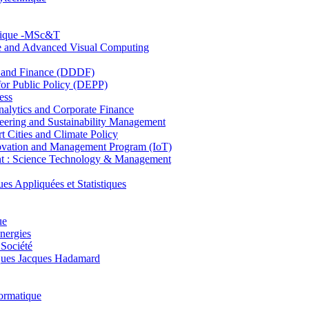
hnique -MSc&T
ce and Advanced Visual Computing
and Finance (DDDF)
r Public Policy (DEPP)
ess
ytics and Corporate Finance
ring and Sustainability Management
Cities and Climate Policy
ovation and Management Program (IoT)
: Science Technology & Management
ppliquées et Statistiques
ue
nergies
 Société
es Jacques Hadamard
ormatique