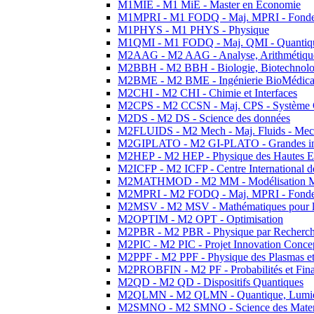
M1MIE - M1 MiE - Master en Economie
M1MPRI - M1 FODQ - Maj. MPRI - Fondeme
M1PHYS - M1 PHYS - Physique
M1QMI - M1 FODQ - Maj. QMI - Quantique
M2AAG - M2 AAG - Analyse, Arithmétique
M2BBH - M2 BBH - Biologie, Biotechnolog
M2BME - M2 BME - Ingénierie BioMédica
M2CHI - M2 CHI - Chimie et Interfaces
M2CPS - M2 CCSN - Maj. CPS - Système 
M2DS - M2 DS - Science des données
M2FLUIDS - M2 Mech - Maj. Fluids - Meca
M2GIPLATO - M2 GI-PLATO - Grandes instal
M2HEP - M2 HEP - Physique des Hautes E
M2ICFP - M2 ICFP - Centre International 
M2MATHMOD - M2 MM - Modélisation M
M2MPRI - M2 FODQ - Maj. MPRI - Fondeme
M2MSV - M2 MSV - Mathématiques pour le
M2OPTIM - M2 OPT - Optimisation
M2PBR - M2 PBR - Physique par Recherc
M2PIC - M2 PIC - Projet Innovation Conce
M2PPF - M2 PPF - Physique des Plasmas et
M2PROBFIN - M2 PF - Probabilités et Fin
M2QD - M2 QD - Dispositifs Quantiques
M2QLMN - M2 QLMN - Quantique, Lumiere
M2SMNO - M2 SMNO - Science des Materi