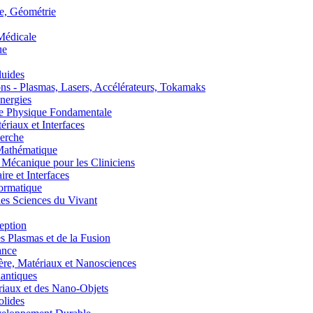
, Géométrie
édicale
ue
uides
s - Plasmas, Lasers, Accélérateurs, Tokamaks
nergies
de Physique Fondamentale
aux et Interfaces
erche
athématique
anique pour les Cliniciens
 et Interfaces
ormatique
s Sciences du Vivant
eption
lasmas et de la Fusion
ance
, Matériaux et Nanosciences
ntiques
aux et des Nano-Objets
lides