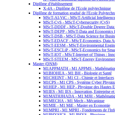
Diplôme d'établissement
X-4A - Diplôme de l'Ecole polytechnique
Diplôme de formation gradué de l'Ecole Polytec
MScT-AI-ViC - MScT-Artificial Intelligen
MScT-CyS - MScT-Cybersecurity (CyS)
MScT-DDDF - MScT-Double Degree Data 
MScT-DEPP - MScT-Data and Economics fo
MScT-DSB - MScT-Data Science for Busin
MScT-EDACF - MScT-Economics, Data Anal
MScT-EESM - MScT-Environmental Enginee
MScT-ESCLiP - MScT-Economics for Smart 
MScT-IOT - MScT-Internet of Things : Inn
MScT-STEEM - MScT-Energy Environment 
Master (DNM)
M1APPMATH - M1 APPMS - Mathématiques A
M1BIOHEA - M1 BH - Biologie et Santé
M1CHEINT - M1 CI - Chimie et Interfaces
M1CPS - M1 CPS - Système Cyber Physiq
M1HEP - M1 HEP - Physique des Hautes E
M1IES - M1 IES - Innovation, Entreprise et
M1MATHJHADA - M1 MJH - Mathématiqu
M1MECHA - M1 Mech - Mécanique
M1MIE - M1 MiE - Master en Economie
M1MPRI - M1 MPRI - Fondements de l'Inf
M1PHYSICS - M1 PHYS - Physique