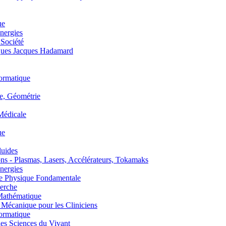
ue
nergies
 Société
es Jacques Hadamard
ormatique
, Géométrie
édicale
ue
uides
s - Plasmas, Lasers, Accélérateurs, Tokamaks
nergies
de Physique Fondamentale
erche
athématique
anique pour les Cliniciens
ormatique
s Sciences du Vivant