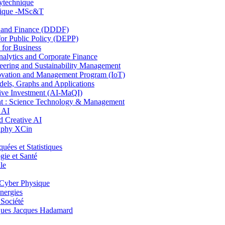
lytechnique
hnique -MSc&T
and Finance (DDDF)
r Public Policy (DEPP)
for Business
ytics and Corporate Finance
ring and Sustainability Management
ovation and Management Program (IoT)
ls, Graphs and Applications
ive Investment (AI-MaQI)
: Science Technology & Management
 AI
 Creative AI
aphy XCin
es et Statistiques
ie et Santé
le
Cyber Physique
nergies
 Société
es Jacques Hadamard