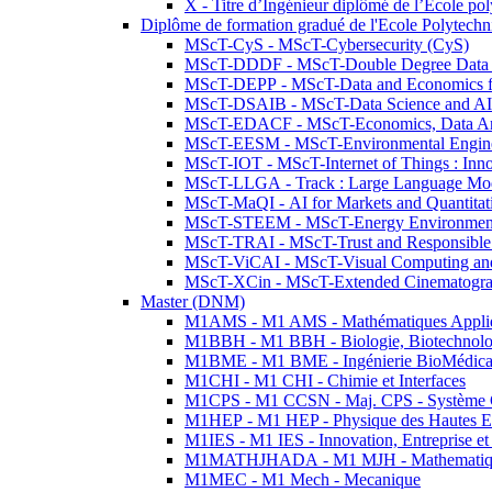
X - Titre d’Ingénieur diplômé de l’École po
Diplôme de formation gradué de l'Ecole Polytec
MScT-CyS - MScT-Cybersecurity (CyS)
MScT-DDDF - MScT-Double Degree Data 
MScT-DEPP - MScT-Data and Economics fo
MScT-DSAIB - MScT-Data Science and AI 
MScT-EDACF - MScT-Economics, Data Anal
MScT-EESM - MScT-Environmental Enginee
MScT-IOT - MScT-Internet of Things : Inn
MScT-LLGA - Track : Large Language Mode
MScT-MaQI - AI for Markets and Quantitat
MScT-STEEM - MScT-Energy Environment 
MScT-TRAI - MScT-Trust and Responsible
MScT-ViCAI - MScT-Visual Computing and
MScT-XCin - MScT-Extended Cinematogr
Master (DNM)
M1AMS - M1 AMS - Mathématiques Appliqué
M1BBH - M1 BBH - Biologie, Biotechnolog
M1BME - M1 BME - Ingénierie BioMédica
M1CHI - M1 CHI - Chimie et Interfaces
M1CPS - M1 CCSN - Maj. CPS - Système 
M1HEP - M1 HEP - Physique des Hautes E
M1IES - M1 IES - Innovation, Entreprise et
M1MATHJHADA - M1 MJH - Mathematiqu
M1MEC - M1 Mech - Mecanique