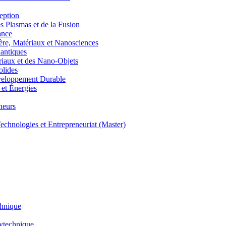
eption
lasmas et de la Fusion
ance
, Matériaux et Nanosciences
ntiques
aux et des Nano-Objets
lides
eloppement Durable
et Énergies
neurs
hnologies et Entrepreneuriat (Master)
chnique
lytechnique