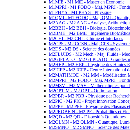
M1MIE - M1 MiE - Master en Economie
M1MPRI - M1 FODQ - Maj. MPRI - Fondeme
M1PHYS - M1 PHYS - Physique
M1QMI - M1 FODQ - Maj. QMI - Quantique
M2AAG - M2 AAG - Analyse, Arithmétique
M2BBH - M2 BBH - Biologie, Biotechnolog
M2BME - M2 BME - Ingénierie BioMédica
M2CHI - M2 CHI - Chimie et Interfaces
M2CPS - M2 CCSN - Maj. CPS - Système 
M2DS - M2 DS - Science des données
M2FLUIDS - M2 Mech - Maj. Fluids - Meca
M2GIPLATO - M2 GI-PLATO - Grandes instal
M2HEP - M2 HEP - Physique des Hautes E
M2ICFP - M2 ICFP - Centre International 
M2MATHMOD - M2 MM - Modélisation M
M2MPRI - M2 FODQ - Maj. MPRI - Fondeme
M2MSV - M2 MSV - Mathématiques pour le
M2OPTIM - M2 OPT - Optimisation
M2PBR - M2 PBR - Physique par Recherc
M2PIC - M2 PIC - Projet Innovation Conce
M2PPF - M2 PPF - Physique des Plasmas et
M2PROBFIN - M2 PF - Probabilités et Fin
M2QD - M2 QD - Dispositifs Quantiques
M2QLMN - M2 QLMN - Quantique, Lumiere
M2SMNO - M2 SMNO - Science des Materi