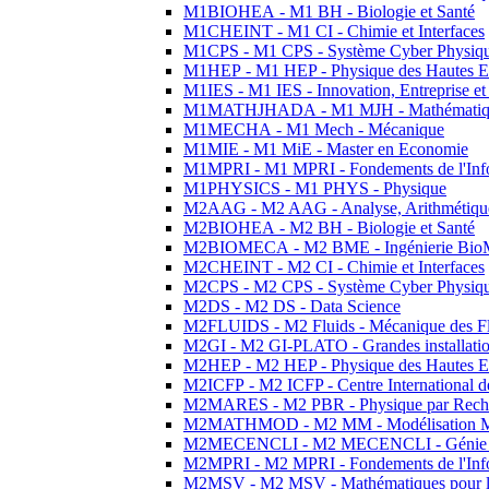
M1BIOHEA - M1 BH - Biologie et Santé
M1CHEINT - M1 CI - Chimie et Interfaces
M1CPS - M1 CPS - Système Cyber Physiq
M1HEP - M1 HEP - Physique des Hautes E
M1IES - M1 IES - Innovation, Entreprise et
M1MATHJHADA - M1 MJH - Mathématiqu
M1MECHA - M1 Mech - Mécanique
M1MIE - M1 MiE - Master en Economie
M1MPRI - M1 MPRI - Fondements de l'Inf
M1PHYSICS - M1 PHYS - Physique
M2AAG - M2 AAG - Analyse, Arithmétique
M2BIOHEA - M2 BH - Biologie et Santé
M2BIOMECA - M2 BME - Ingénierie BioM
M2CHEINT - M2 CI - Chimie et Interfaces
M2CPS - M2 CPS - Système Cyber Physiq
M2DS - M2 DS - Data Science
M2FLUIDS - M2 Fluids - Mécanique des Fl
M2GI - M2 GI-PLATO - Grandes installation
M2HEP - M2 HEP - Physique des Hautes E
M2ICFP - M2 ICFP - Centre International 
M2MARES - M2 PBR - Physique par Rech
M2MATHMOD - M2 MM - Modélisation M
M2MECENCLI - M2 MECENCLI - Génie Méc
M2MPRI - M2 MPRI - Fondements de l'Inf
M2MSV - M2 MSV - Mathématiques pour le