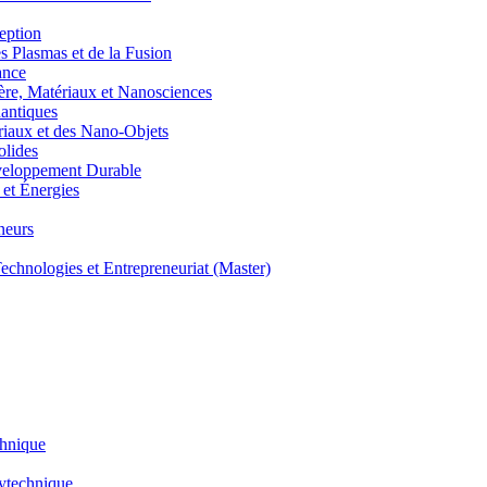
eption
lasmas et de la Fusion
ance
, Matériaux et Nanosciences
ntiques
aux et des Nano-Objets
lides
eloppement Durable
et Énergies
neurs
hnologies et Entrepreneuriat (Master)
chnique
lytechnique