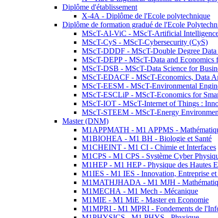
Diplôme d'établissement
X-4A - Diplôme de l'Ecole polytechnique
Diplôme de formation gradué de l'Ecole Polytec
MScT-AI-ViC - MScT-Artificial Intelligen
MScT-CyS - MScT-Cybersecurity (CyS)
MScT-DDDF - MScT-Double Degree Data 
MScT-DEPP - MScT-Data and Economics fo
MScT-DSB - MScT-Data Science for Busin
MScT-EDACF - MScT-Economics, Data Anal
MScT-EESM - MScT-Environmental Enginee
MScT-ESCLiP - MScT-Economics for Smart 
MScT-IOT - MScT-Internet of Things : Inn
MScT-STEEM - MScT-Energy Environment 
Master (DNM)
M1APPMATH - M1 APPMS - Mathématiques A
M1BIOHEA - M1 BH - Biologie et Santé
M1CHEINT - M1 CI - Chimie et Interfaces
M1CPS - M1 CPS - Système Cyber Physiq
M1HEP - M1 HEP - Physique des Hautes E
M1IES - M1 IES - Innovation, Entreprise et
M1MATHJHADA - M1 MJH - Mathématiqu
M1MECHA - M1 Mech - Mécanique
M1MIE - M1 MiE - Master en Economie
M1MPRI - M1 MPRI - Fondements de l'Inf
M1PHYSICS - M1 PHYS - Physique