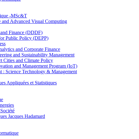
hnique -MSc&T
ce and Advanced Visual Computing
and Finance (DDDF)
r Public Policy (DEPP)
ess
ytics and Corporate Finance
ring and Sustainability Management
Cities and Climate Policy
ovation and Management Program (IoT)
: Science Technology & Management
ppliquées et Statistiques
ue
nergies
 Société
es Jacques Hadamard
ormatique