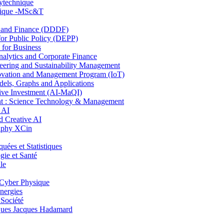
lytechnique
hnique -MSc&T
and Finance (DDDF)
r Public Policy (DEPP)
for Business
ytics and Corporate Finance
ring and Sustainability Management
ovation and Management Program (IoT)
ls, Graphs and Applications
ive Investment (AI-MaQI)
: Science Technology & Management
 AI
 Creative AI
aphy XCin
es et Statistiques
ie et Santé
le
Cyber Physique
nergies
 Société
es Jacques Hadamard