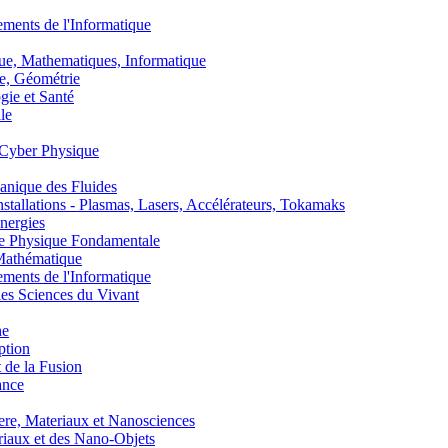
nts de l'Informatique
, Mathematiques, Informatique
, Géométrie
ie et Santé
le
Cyber Physique
nique des Fluides
lations - Plasmas, Lasers, Accélérateurs, Tokamaks
nergies
de Physique Fondamentale
athématique
nts de l'Informatique
s Sciences du Vivant
he
ption
 de la Fusion
ance
, Materiaux et Nanosciences
aux et des Nano-Objets