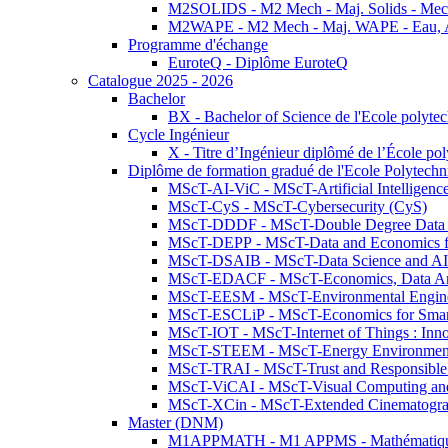
M2SOLIDS - M2 Mech - Maj. Solids - Meca
M2WAPE - M2 Mech - Maj. WAPE - Eau, Air
Programme d'échange
EuroteQ - Diplôme EuroteQ
Catalogue 2025 - 2026
Bachelor
BX - Bachelor of Science de l'Ecole polyte
Cycle Ingénieur
X - Titre d’Ingénieur diplômé de l’École po
Diplôme de formation gradué de l'Ecole Polytec
MScT-AI-ViC - MScT-Artificial Intelligen
MScT-CyS - MScT-Cybersecurity (CyS)
MScT-DDDF - MScT-Double Degree Data 
MScT-DEPP - MScT-Data and Economics fo
MScT-DSAIB - MScT-Data Science and AI 
MScT-EDACF - MScT-Economics, Data Anal
MScT-EESM - MScT-Environmental Enginee
MScT-ESCLiP - MScT-Economics for Smart 
MScT-IOT - MScT-Internet of Things : Inn
MScT-STEEM - MScT-Energy Environment 
MScT-TRAI - MScT-Trust and Responsible
MScT-ViCAI - MScT-Visual Computing and
MScT-XCin - MScT-Extended Cinematogr
Master (DNM)
M1APPMATH - M1 APPMS - Mathématiques A