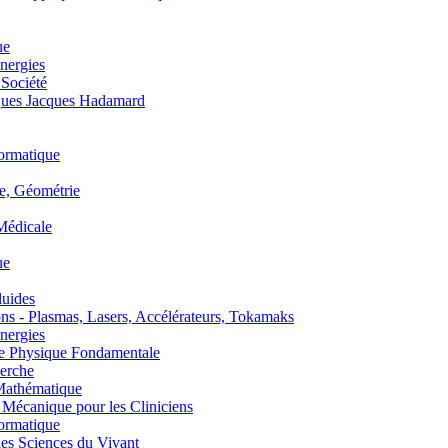
ue
nergies
 Société
es Jacques Hadamard
ormatique
, Géométrie
édicale
ue
uides
s - Plasmas, Lasers, Accélérateurs, Tokamaks
nergies
de Physique Fondamentale
erche
athématique
anique pour les Cliniciens
ormatique
s Sciences du Vivant