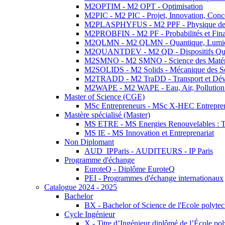
M2OPTIM - M2 OPT - Optimisation
M2PIC - M2 PIC - Projet, Innovation, Conc
M2PLASPHYFUS - M2 PPF - Physique des P
M2PROBFIN - M2 PF - Probabilités et Fin
M2QLMN - M2 QLMN - Quantique, Lumière
M2QUANTDEV - M2 QD - Dispositifs Qua
M2SMNO - M2 SMNO - Science des Matéri
M2SOLIDS - M2 Solids - Mécanique des So
M2TRADD - M2 TraDD - Transport et Dév
M2WAPE - M2 WAPE - Eau, Air, Pollution 
Master of Science (CGE)
MSc Entrepreneurs - MSc X-HEC Entrepre
Mastère spécialisé (Master)
MS ETRE - MS Energies Renouvelables : Tec
MS IE - MS Innovation et Entreprenariat
Non Diplomant
AUD_IPParis - AUDITEURS - IP Paris
Programme d'échange
EuroteQ - Diplôme EuroteQ
PEI - Programmes d'échange internationaux
Catalogue 2024 - 2025
Bachelor
BX - Bachelor of Science de l'Ecole polyte
Cycle Ingénieur
X - Titre d’Ingénieur diplômé de l’École po