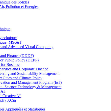
nique des Solides
, Pollution et Energies
chnique
lytechnique
hnique -MSc&T
ce and Advanced Visual Computing
and Finance (DDDF)
r Public Policy (DEPP)
for Business
ytics and Corporate Finance
ring and Sustainability Management
Cities and Climate Policy
ovation and Management Program (IoT)
: Science Technology & Management
 AI
 Creative AI
aphy XCin
ppliquées et Statistiques