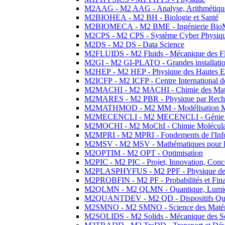
M2AAG - M2 AAG - Analyse, Arithmétique
M2BIOHEA - M2 BH - Biologie et Santé
M2BIOMECA - M2 BME - Ingénierie BioM
M2CPS - M2 CPS - Système Cyber Physiq
M2DS - M2 DS - Data Science
M2FLUIDS - M2 Fluids - Mécanique des Fl
M2GI - M2 GI-PLATO - Grandes installation
M2HEP - M2 HEP - Physique des Hautes E
M2ICFP - M2 ICFP - Centre International 
M2MACHI - M2 MACHI - Chimie des Matéri
M2MARES - M2 PBR - Physique par Rech
M2MATHMOD - M2 MM - Modélisation M
M2MECENCLI - M2 MECENCLI - Génie Méc
M2MOCHI - M2 MoChI - Chimie Moléculaire
M2MPRI - M2 MPRI - Fondements de l'Inf
M2MSV - M2 MSV - Mathématiques pour le
M2OPTIM - M2 OPT - Optimisation
M2PIC - M2 PIC - Projet, Innovation, Conc
M2PLASPHYFUS - M2 PPF - Physique des P
M2PROBFIN - M2 PF - Probabilités et Fin
M2QLMN - M2 QLMN - Quantique, Lumière
M2QUANTDEV - M2 QD - Dispositifs Qua
M2SMNO - M2 SMNO - Science des Matéri
M2SOLIDS - M2 Solids - Mécanique des So