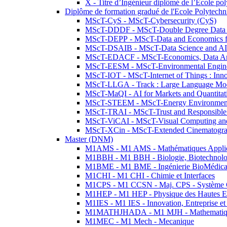
X - Titre d’Ingénieur diplômé de l’École po
Diplôme de formation gradué de l'Ecole Polytec
MScT-CyS - MScT-Cybersecurity (CyS)
MScT-DDDF - MScT-Double Degree Data 
MScT-DEPP - MScT-Data and Economics fo
MScT-DSAIB - MScT-Data Science and AI 
MScT-EDACF - MScT-Economics, Data Anal
MScT-EESM - MScT-Environmental Enginee
MScT-IOT - MScT-Internet of Things : Inn
MScT-LLGA - Track : Large Language Mode
MScT-MaQI - AI for Markets and Quantitat
MScT-STEEM - MScT-Energy Environment 
MScT-TRAI - MScT-Trust and Responsible
MScT-ViCAI - MScT-Visual Computing and
MScT-XCin - MScT-Extended Cinematogr
Master (DNM)
M1AMS - M1 AMS - Mathématiques Appliqué
M1BBH - M1 BBH - Biologie, Biotechnolog
M1BME - M1 BME - Ingénierie BioMédica
M1CHI - M1 CHI - Chimie et Interfaces
M1CPS - M1 CCSN - Maj. CPS - Système 
M1HEP - M1 HEP - Physique des Hautes E
M1IES - M1 IES - Innovation, Entreprise et
M1MATHJHADA - M1 MJH - Mathematiqu
M1MEC - M1 Mech - Mecanique