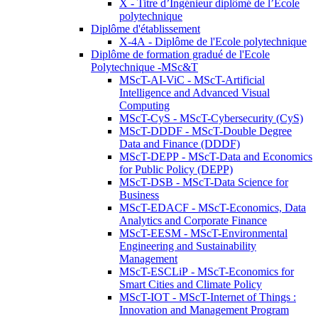
X - Titre d’Ingénieur diplômé de l’École
polytechnique
Diplôme d'établissement
X-4A - Diplôme de l'Ecole polytechnique
Diplôme de formation gradué de l'Ecole
Polytechnique -MSc&T
MScT-AI-ViC - MScT-Artificial
Intelligence and Advanced Visual
Computing
MScT-CyS - MScT-Cybersecurity (CyS)
MScT-DDDF - MScT-Double Degree
Data and Finance (DDDF)
MScT-DEPP - MScT-Data and Economics
for Public Policy (DEPP)
MScT-DSB - MScT-Data Science for
Business
MScT-EDACF - MScT-Economics, Data
Analytics and Corporate Finance
MScT-EESM - MScT-Environmental
Engineering and Sustainability
Management
MScT-ESCLiP - MScT-Economics for
Smart Cities and Climate Policy
MScT-IOT - MScT-Internet of Things :
Innovation and Management Program