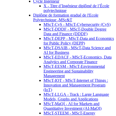
Cycle Ingénieur
X - Titre d’Ingénieur diplômé de l’École
polytechnique
Diplôme de formation gradué de l'Ecole
Polytechnique -MSc&T
MScT-CyS - MScT-Cybersecurity (CyS)
MScT-DDDF - MScT-Double Degree
Data and Finance (DDDF)
MScT-DEPP - MScT-Data and Economics
for Public Policy (DEPP)
MScT-DSAIB - MScT-Data Science and
AI for Business
MScT-EDACF - MScT-Economics, Data
Analytics and Corporate Finance
MScT-EESM - MScT-Environmental
Engineering and Sustainability
Management
MScT-IOT - MScT-Internet of Things :
Innovation and Management Program
(IoT)
MScT-LLGA - Track : Large Language
Models, Graphs and Applications
MScT-MaQI - AI for Markets and
Quantitative Investment (AI-MaQI)
MScT-STEEM - MScT-Energy