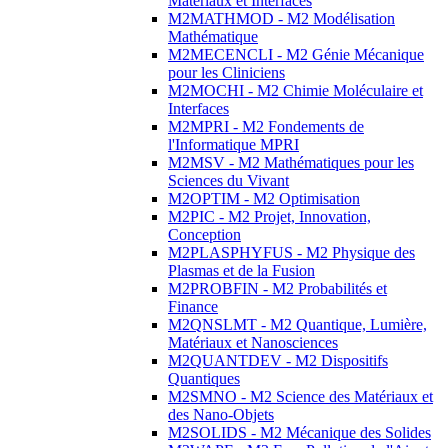
Matériaux et Interfaces
M2MATHMOD - M2 Modélisation
Mathématique
M2MECENCLI - M2 Génie Mécanique
pour les Cliniciens
M2MOCHI - M2 Chimie Moléculaire et
Interfaces
M2MPRI - M2 Fondements de
l'Informatique MPRI
M2MSV - M2 Mathématiques pour les
Sciences du Vivant
M2OPTIM - M2 Optimisation
M2PIC - M2 Projet, Innovation,
Conception
M2PLASPHYFUS - M2 Physique des
Plasmas et de la Fusion
M2PROBFIN - M2 Probabilités et
Finance
M2QNSLMT - M2 Quantique, Lumière,
Matériaux et Nanosciences
M2QUANTDEV - M2 Dispositifs
Quantiques
M2SMNO - M2 Science des Matériaux et
des Nano-Objets
M2SOLIDS - M2 Mécanique des Solides