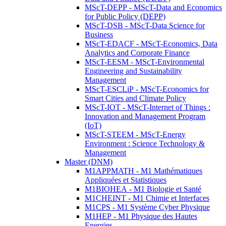
MScT-DEPP - MScT-Data and Economics
for Public Policy (DEPP)
MScT-DSB - MScT-Data Science for
Business
MScT-EDACF - MScT-Economics, Data
Analytics and Corporate Finance
MScT-EESM - MScT-Environmental
Engineering and Sustainability
Management
MScT-ESCLiP - MScT-Economics for
Smart Cities and Climate Policy
MScT-IOT - MScT-Internet of Things :
Innovation and Management Program
(IoT)
MScT-STEEM - MScT-Energy
Environment : Science Technology &
Management
Master (DNM)
M1APPMATH - M1 Mathématiques
Appliquées et Statistiques
M1BIOHEA - M1 Biologie et Santé
M1CHEINT - M1 Chimie et Interfaces
M1CPS - M1 Système Cyber Physique
M1HEP - M1 Physique des Hautes
Energies