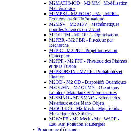
M2MATHMOD - M2 MM - Modélisation
Mathématique
M2MPRI - M2 FODQ - Maj. MPRI -
Fondements de l'Informatique
M2MSV - M2 MSV - Mathématiques
pour les Sciences du Vivant
M2OPTIM - M2 OPT - Optimisation
M2PBR - M2 PBR - Physique par
Recherche
M2PIC - M2 PIC - Projet Innovation
Conception
M2PPF - M2 PPF - Physique des Plasmas
et de la Fusion
M2PROBFIN - M2 PF - Probabilités et
Finance
M2QD - M2 QD - Dispositifs Quantiques
M2QLMN - M2 QLMN - Quantique,
Lumiere, Materiaux et Nanosciences
M2SMNO - M2 SMNO - Science des
Materiaux et des Nano-Objets
M2SOLIDS - M2 Mech - Maj. Solids -
Mecanique des Solides
M2WAPE - M2 Mech - Maj. WAPE -
Eau, Air, Pollution et Energies
Programme d'échange