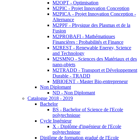
M2OPT - Optimisation
M2PIC - Projet Innovation Conception
M2PICA - Projet Innovation Conception -
Alternance
M2PPF - Physique des Plasmas et de la
Fusion
M2PROBAFI - Mathématiques
Financières : Probabilités et Finance
M2REST - Renewable Energy, Science
and Technology
M2SMNO - Sciences des Matériaux et des
nano-objets
M2TRADD - Transport et Développement
Durable - TRADD
MBIOENT - Master Bio-entrepreneur
Non Diplomant
ND - Non Diplomant
Catalogue 2018 - 2019
Bachelor
BS - Bachelor of Science de l'Ecole
polytechnique
Cycle Ingénieur
X - Diplôme d'ingénieur de l'Ecole
polytechnique
Diplôme de formation gradué de l'Ecole