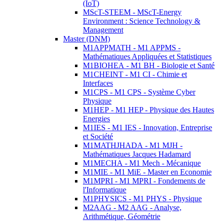
(IoT)
MScT-STEEM - MScT-Energy
Environment : Science Technology &
Management
Master (DNM)
M1APPMATH - M1 APPMS -
Mathématiques Appliquées et Statistiques
M1BIOHEA - M1 BH - Biologie et Santé
M1CHEINT - M1 CI - Chimie et
Interfaces
M1CPS - M1 CPS - Système Cyber
Physique
M1HEP - M1 HEP - Physique des Hautes
Energies
M1IES - M1 IES - Innovation, Entreprise
et Société
M1MATHJHADA - M1 MJH -
Mathématiques Jacques Hadamard
M1MECHA - M1 Mech - Mécanique
M1MIE - M1 MiE - Master en Economie
M1MPRI - M1 MPRI - Fondements de
l'Informatique
M1PHYSICS - M1 PHYS - Physique
M2AAG - M2 AAG - Analyse,
Arithmétique, Géométrie