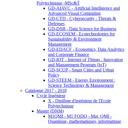
Polytechnique -MSc&T
GD-AIAVC - Artificial Intelligence and
Advanced Visual Computing
GD-CTD - Cybersecurity : Threats &
Defenses
GD-DSB - Data Science for Business
GD-ECOSEM - Ecotechnologies for
Sustainability & Environment
Management
GD-EDACF - Economics, Data Analytics
and Corporate Finance
GD-IOT - Internet of Things : Innovation
and Management Program (IoT)
GD-SCUP - Smart Cities and Urban
Policy
GD-STEEM - Energy Environment :
Science Technology & Management
Catalogue 2017 - 2018
Cycle Ingénieur
X - Diplôme d'ingénieur de l'Ecole
Polytechnique
Master (DNM)
M1QMI - M1 FODQ - Maj. QMI -
Quantique, mathematiques, informatique