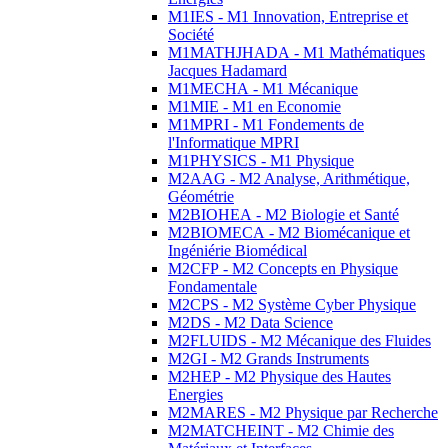
M1IES - M1 Innovation, Entreprise et
Société
M1MATHJHADA - M1 Mathématiques
Jacques Hadamard
M1MECHA - M1 Mécanique
M1MIE - M1 en Economie
M1MPRI - M1 Fondements de
l'Informatique MPRI
M1PHYSICS - M1 Physique
M2AAG - M2 Analyse, Arithmétique,
Géométrie
M2BIOHEA - M2 Biologie et Santé
M2BIOMECA - M2 Biomécanique et
Ingéniérie Biomédical
M2CFP - M2 Concepts en Physique
Fondamentale
M2CPS - M2 Système Cyber Physique
M2DS - M2 Data Science
M2FLUIDS - M2 Mécanique des Fluides
M2GI - M2 Grands Instruments
M2HEP - M2 Physique des Hautes
Energies
M2MARES - M2 Physique par Recherche
M2MATCHEINT - M2 Chimie des