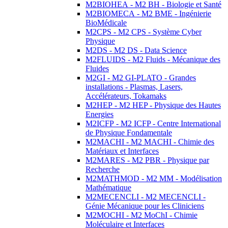
M2BIOHEA - M2 BH - Biologie et Santé
M2BIOMECA - M2 BME - Ingénierie
BioMédicale
M2CPS - M2 CPS - Système Cyber
Physique
M2DS - M2 DS - Data Science
M2FLUIDS - M2 Fluids - Mécanique des
Fluides
M2GI - M2 GI-PLATO - Grandes
installations - Plasmas, Lasers,
Accélérateurs, Tokamaks
M2HEP - M2 HEP - Physique des Hautes
Energies
M2ICFP - M2 ICFP - Centre International
de Physique Fondamentale
M2MACHI - M2 MACHI - Chimie des
Matériaux et Interfaces
M2MARES - M2 PBR - Physique par
Recherche
M2MATHMOD - M2 MM - Modélisation
Mathématique
M2MECENCLI - M2 MECENCLI -
Génie Mécanique pour les Cliniciens
M2MOCHI - M2 MoChI - Chimie
Moléculaire et Interfaces