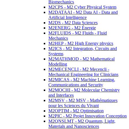
Biomechanics
M2CPS - M2 Cyber Physical System
M2DATAAI - M2 Data AI - Data and
Artificial Intelligence
M2DS - M2 Data Sciences
M2ENERG - M2 Énergie
M2FLUIDS - M2 Fluids - Fluid
Mechanics
M2HEP - M2 High Energy physics
M2ICS - M2 Integration, Circuits and
Systems
M2MATHMOD - M2 Mathematical
Modelling
M2MECENCLI - M2 Mecencli -
Mechanical Engineering for Clinicians
M2MICAS - M2 Machine Learning,
Communications and Security
M2MOCHI - M2 Molecular Chemistry
and Interfaces
M2MSV - M2 MSV - Mathématiques
pour les Sciences du Vivant
M2OPTIM - M2 Optimisation
M2PIC - M2 Projet Innovation Conception
M2QNSLMT - M2 Quantum, Light,
Materials and Nanosciences