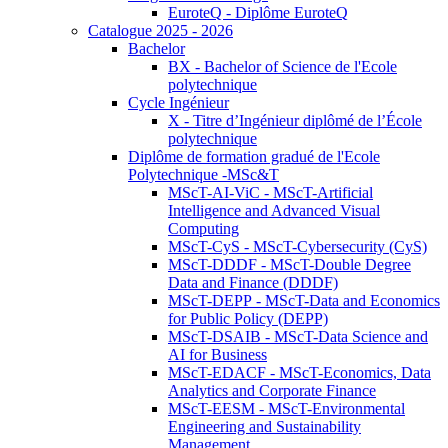
EuroteQ - Diplôme EuroteQ
Catalogue 2025 - 2026
Bachelor
BX - Bachelor of Science de l'Ecole
polytechnique
Cycle Ingénieur
X - Titre d’Ingénieur diplômé de l’École
polytechnique
Diplôme de formation gradué de l'Ecole
Polytechnique -MSc&T
MScT-AI-ViC - MScT-Artificial
Intelligence and Advanced Visual
Computing
MScT-CyS - MScT-Cybersecurity (CyS)
MScT-DDDF - MScT-Double Degree
Data and Finance (DDDF)
MScT-DEPP - MScT-Data and Economics
for Public Policy (DEPP)
MScT-DSAIB - MScT-Data Science and
AI for Business
MScT-EDACF - MScT-Economics, Data
Analytics and Corporate Finance
MScT-EESM - MScT-Environmental
Engineering and Sustainability
Management