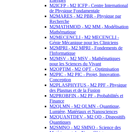
Energies
M2ICFP - M2 ICFP - Centre International
de Physique Fondamentale
M2MARES - M2 PBR - Physique par
Recherche
M2MATHMOD - M2 MM - Modélisation
Mathématique
M2MECENCLI - M2 MECENCLI -
Génie Mécanique pour les Cliniciens
M2MPRI - M2 MPRI - Fondements de
l'Informatique
M2MSV - M2 MSV - Mathématiques
pour les Sciences du Vivant
M2OPTIM - M2 OPT - Optimisation
M2PIC - M2 PIC - Projet, Innovation,
Conception
M2PLASPHYFUS - M2 PPF - Physique
des Plasmas et de la Fusion
M2PROBFIN - M2 PF - Probabilités et
Finance
M2QLMN - M2 QLMN - Quantique,
Lumière, Matériaux et Nanosciences
M2QUANTDEV - M2 QD - Dispositifs
Quantiques
M2SMNO - M2 SMNO - Science des