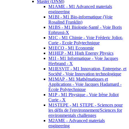
Master (DNM)
M1AME - M1 Advanced materials
engineering
M1BI - M1 Bio-informatique (Voie
Rosalind Franklin)
M1BS - M1 Biologie-Santé - Voie Boris
Ephrussi-X
M1C - M1 Chimie - Voie Fréderic Joliot-
Curie - Ecole Polytechnique
M1ECO - M1 Economie
M1HEP - M1 High Energy Physics
M1I - M1 Informatique - Voie Jacques
Herbrand - X
M1IESVIT - M1 Innovation, Entreprise, et
Société - Voie Innovation technologique
M1MAP - M1 Mathématiques et
Applications - Voie Jacques Hadamard -
École Polytechnique
M1P - M1 Physique - Voie Irène Joliot
Curie - X
M1STEPE - M1 STEPE - Sciences pour
les défis de l'environnement/Sciences for
environmentals challenges
M2AME - Advanced materials
engineering