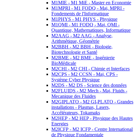
M1MIE - M1 MiE - Master en Economie
M1MPRI - M1 FODQ - Maj. MPRI -
Fondements de l'Informatique
M1PHYS - M1 PHYS - Physique
M1QMI - M1 FODQ - Maj. QMI -
Quantique, Mathematiques, Informatique
M2AAG - M2 AAG - Analyse,
Arithmétique, Géométrie
M2BBH - M2 BBH - Biologie,
Biotechnologie et Santé
M2BME - M2 BME - Ingénierie
BioMédicale
M2CHI - M2 CHI - Chimie et Interfaces
M2CPS - M2 CCSN - Maj. CPS -
Système Cyber Physique
M2DS - M2 DS - Science des données
M2FLUIDS - M2 Mech - Maj. Fluids -
Mecanique des Fluides
M2GIPLATO - M2 GI-PLATO - Grandes
installations - Plasmas, Lasers,
Accélérateurs, Tokamaks
M2HEP - M2 HEP - Physique des Hautes
Energies
M2ICFP - M2 ICFP - Centre International
de Physique Fondamentale