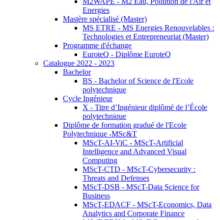
M2WAPE - M2 Eau, Pollution de l'Air et
Energies
Mastère spécialisé (Master)
MS ETRE - MS Energies Renouvelables :
Technologies et Entrepreneuriat (Master)
Programme d'échange
EuroteQ - Diplôme EuroteQ
Catalogue 2022 - 2023
Bachelor
BS - Bachelor of Science de l'Ecole
polytechnique
Cycle Ingénieur
X - Titre d’Ingénieur diplômé de l’École
polytechnique
Diplôme de formation gradué de l'Ecole
Polytechnique -MSc&T
MScT-AI-ViC - MScT-Artificial
Intelligence and Advanced Visual
Computing
MScT-CTD - MScT-Cybersecurity :
Threats and Defenses
MScT-DSB - MScT-Data Science for
Business
MScT-EDACF - MScT-Economics, Data
Analytics and Corporate Finance