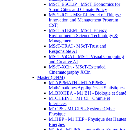
MScT-ESCLiP - MScT-Economics for
Smart Cities and Climate Policy
MScT-IOT - MScT-Internet of Things :
Innovation and Management Program
(IoT)
MScT-STEEM - MScT-Energy
Environment : Science Technology &
Management
MScT-TRAI - MScT-Trust and
Responsible AI
MScT-ViCAI - MScT-Visual Computing
and Creative AI
MScT-XCin - MScT-Extended
Cinematography XCin
Master (DNM)
M1APPMATH - M1 APPMS -
Mathématiques Appliquées et Statistiques
M1BIOHEA - M1 BH - Biologie et Santé
M1CHEINT - M1 CI - Chimie et
Interfaces
M1CPS - M1 CPS - Système Cyber
Physique
M1HEP - M1 HEP - Physique des Hautes
Energies
M1IES - M1 IES - Innovation, Entreprise