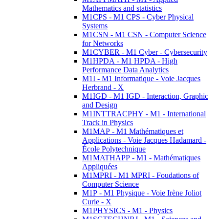
Mathematics and statistics
M1CPS - M1 CPS - Cyber Physical
Systems
M1CSN - M1 CSN - Computer Science
for Networks
M1CYBER - M1 Cyber - Cybersecurity
M1HPDA - M1 HPDA - High
Performance Data Analytics
M1I - M1 Informatique - Voie Jacques
Herbrand - X
M1IGD - M1 IGD - Interaction, Graphic
and Design
M1INTTRACPHY - M1 - International
Track in Physics
M1MAP - M1 Mathématiques et
Applications - Voie Jacques Hadamard -
École Polytechnique
M1MATHAPP - M1 - Mathématiques
Appliquées
M1MPRI - M1 MPRI - Foudations of
Computer Science
M1P - M1 Physique - Voie Irène Joliot
Curie - X
M1PHYSICS - M1 - Physics