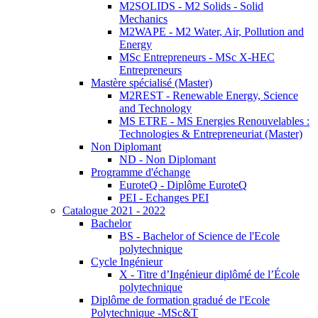
M2SOLIDS - M2 Solids - Solid
Mechanics
M2WAPE - M2 Water, Air, Pollution and
Energy
MSc Entrepreneurs - MSc X-HEC
Entrepreneurs
Mastère spécialisé (Master)
M2REST - Renewable Energy, Science
and Technology
MS ETRE - MS Energies Renouvelables :
Technologies & Entrepreneuriat (Master)
Non Diplomant
ND - Non Diplomant
Programme d'échange
EuroteQ - Diplôme EuroteQ
PEI - Echanges PEI
Catalogue 2021 - 2022
Bachelor
BS - Bachelor of Science de l'Ecole
polytechnique
Cycle Ingénieur
X - Titre d’Ingénieur diplômé de l’École
polytechnique
Diplôme de formation gradué de l'Ecole
Polytechnique -MSc&T