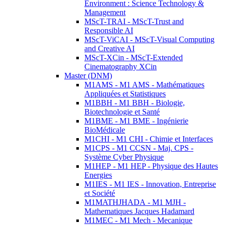
Environment : Science Technology &
Management
MScT-TRAI - MScT-Trust and
Responsible AI
MScT-ViCAI - MScT-Visual Computing
and Creative AI
MScT-XCin - MScT-Extended
Cinematography XCin
Master (DNM)
M1AMS - M1 AMS - Mathématiques
Appliquées et Statistiques
M1BBH - M1 BBH - Biologie,
Biotechnologie et Santé
M1BME - M1 BME - Ingénierie
BioMédicale
M1CHI - M1 CHI - Chimie et Interfaces
M1CPS - M1 CCSN - Maj. CPS -
Système Cyber Physique
M1HEP - M1 HEP - Physique des Hautes
Energies
M1IES - M1 IES - Innovation, Entreprise
et Société
M1MATHJHADA - M1 MJH -
Mathematiques Jacques Hadamard
M1MEC - M1 Mech - Mecanique