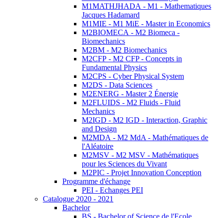
M1MATHJHADA - M1 - Mathematiques
Jacques Hadamard
M1MIE - M1 MiE - Master in Economics
M2BIOMECA - M2 Biomeca -
Biomechanics
M2BM - M2 Biomechanics
M2CFP - M2 CFP - Concepts in
Fundamental Physics
M2CPS - Cyber Physical System
M2DS - Data Sciences
M2ENERG - Master 2 Énergie
M2FLUIDS - M2 Fluids - Fluid
Mechanics
M2IGD - M2 IGD - Interaction, Graphic
and Design
M2MDA - M2 MdA - Mathématiques de
l'Aléatoire
M2MSV - M2 MSV - Mathématiques
pour les Sciences du Vivant
M2PIC - Projet Innovation Conception
Programme d'échange
PEI - Echanges PEI
Catalogue 2020 - 2021
Bachelor
BS - Bachelor of Science de l'Ecole