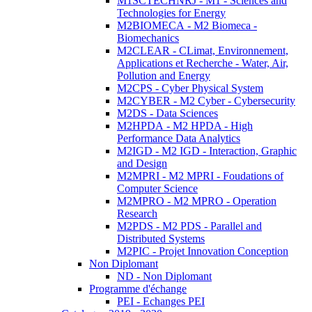
M1SCTECHNRJ - M1 - Sciences and
Technologies for Energy
M2BIOMECA - M2 Biomeca -
Biomechanics
M2CLEAR - CLimat, Environnement,
Applications et Recherche - Water, Air,
Pollution and Energy
M2CPS - Cyber Physical System
M2CYBER - M2 Cyber - Cybersecurity
M2DS - Data Sciences
M2HPDA - M2 HPDA - High
Performance Data Analytics
M2IGD - M2 IGD - Interaction, Graphic
and Design
M2MPRI - M2 MPRI - Foudations of
Computer Science
M2MPRO - M2 MPRO - Operation
Research
M2PDS - M2 PDS - Parallel and
Distributed Systems
M2PIC - Projet Innovation Conception
Non Diplomant
ND - Non Diplomant
Programme d'échange
PEI - Echanges PEI