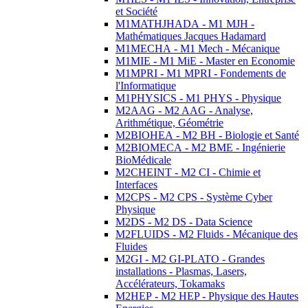
et Société
M1MATHJHADA - M1 MJH -
Mathématiques Jacques Hadamard
M1MECHA - M1 Mech - Mécanique
M1MIE - M1 MiE - Master en Economie
M1MPRI - M1 MPRI - Fondements de
l'Informatique
M1PHYSICS - M1 PHYS - Physique
M2AAG - M2 AAG - Analyse,
Arithmétique, Géométrie
M2BIOHEA - M2 BH - Biologie et Santé
M2BIOMECA - M2 BME - Ingénierie
BioMédicale
M2CHEINT - M2 CI - Chimie et
Interfaces
M2CPS - M2 CPS - Système Cyber
Physique
M2DS - M2 DS - Data Science
M2FLUIDS - M2 Fluids - Mécanique des
Fluides
M2GI - M2 GI-PLATO - Grandes
installations - Plasmas, Lasers,
Accélérateurs, Tokamaks
M2HEP - M2 HEP - Physique des Hautes