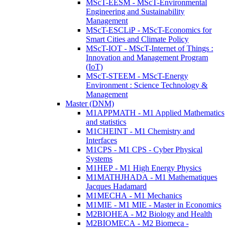
MScT-EESM - MScT-Environmental
Engineering and Sustainability
Management
MScT-ESCLiP - MScT-Economics for
Smart Cities and Climate Policy
MScT-IOT - MScT-Internet of Things :
Innovation and Management Program
(IoT)
MScT-STEEM - MScT-Energy
Environment : Science Technology &
Management
Master (DNM)
M1APPMATH - M1 Applied Mathematics
and statistics
M1CHEINT - M1 Chemistry and
Interfaces
M1CPS - M1 CPS - Cyber Physical
Systems
M1HEP - M1 High Energy Physics
M1MATHJHADA - M1 Mathematiques
Jacques Hadamard
M1MECHA - M1 Mechanics
M1MIE - M1 MIE - Master in Economics
M2BIOHEA - M2 Biology and Health
M2BIOMECA - M2 Biomeca -