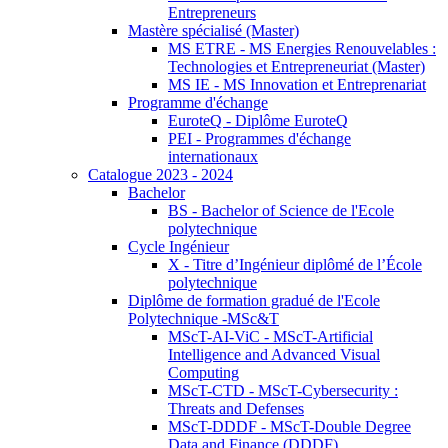
Entrepreneurs
Mastère spécialisé (Master)
MS ETRE - MS Energies Renouvelables :
Technologies et Entrepreneuriat (Master)
MS IE - MS Innovation et Entreprenariat
Programme d'échange
EuroteQ - Diplôme EuroteQ
PEI - Programmes d'échange
internationaux
Catalogue 2023 - 2024
Bachelor
BS - Bachelor of Science de l'Ecole
polytechnique
Cycle Ingénieur
X - Titre d’Ingénieur diplômé de l’École
polytechnique
Diplôme de formation gradué de l'Ecole
Polytechnique -MSc&T
MScT-AI-ViC - MScT-Artificial
Intelligence and Advanced Visual
Computing
MScT-CTD - MScT-Cybersecurity :
Threats and Defenses
MScT-DDDF - MScT-Double Degree
Data and Finance (DDDF)