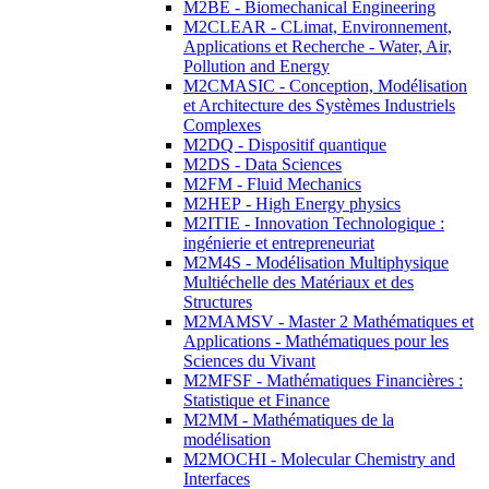
M2BE - Biomechanical Engineering
M2CLEAR - CLimat, Environnement,
Applications et Recherche - Water, Air,
Pollution and Energy
M2CMASIC - Conception, Modélisation
et Architecture des Systèmes Industriels
Complexes
M2DQ - Dispositif quantique
M2DS - Data Sciences
M2FM - Fluid Mechanics
M2HEP - High Energy physics
M2ITIE - Innovation Technologique :
ingénierie et entrepreneuriat
M2M4S - Modélisation Multiphysique
Multiéchelle des Matériaux et des
Structures
M2MAMSV - Master 2 Mathématiques et
Applications - Mathématiques pour les
Sciences du Vivant
M2MFSF - Mathématiques Financières :
Statistique et Finance
M2MM - Mathématiques de la
modélisation
M2MOCHI - Molecular Chemistry and
Interfaces