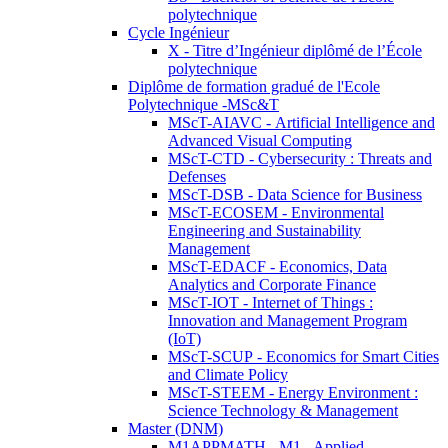
polytechnique
Cycle Ingénieur
X - Titre d’Ingénieur diplômé de l’École
polytechnique
Diplôme de formation gradué de l'Ecole
Polytechnique -MSc&T
MScT-AIAVC - Artificial Intelligence and
Advanced Visual Computing
MScT-CTD - Cybersecurity : Threats and
Defenses
MScT-DSB - Data Science for Business
MScT-ECOSEM - Environmental
Engineering and Sustainability
Management
MScT-EDACF - Economics, Data
Analytics and Corporate Finance
MScT-IOT - Internet of Things :
Innovation and Management Program
(IoT)
MScT-SCUP - Economics for Smart Cities
and Climate Policy
MScT-STEEM - Energy Environment :
Science Technology & Management
Master (DNM)
M1APPMATH - M1 - Applied