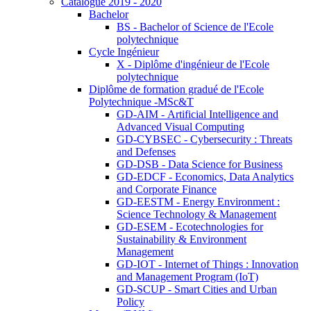
Catalogue 2019 - 2020
Bachelor
BS - Bachelor of Science de l'Ecole
polytechnique
Cycle Ingénieur
X - Diplôme d'ingénieur de l'Ecole
polytechnique
Diplôme de formation gradué de l'Ecole
Polytechnique -MSc&T
GD-AIM - Artificial Intelligence and
Advanced Visual Computing
GD-CYBSEC - Cybersecurity : Threats
and Defenses
GD-DSB - Data Science for Business
GD-EDCF - Economics, Data Analytics
and Corporate Finance
GD-EESTM - Energy Environment :
Science Technology & Management
GD-ESEM - Ecotechnologies for
Sustainability & Environment
Management
GD-IOT - Internet of Things : Innovation
and Management Program (IoT)
GD-SCUP - Smart Cities and Urban
Policy