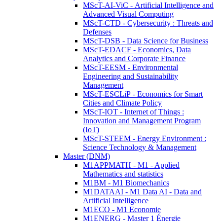
MScT-AI-ViC - Artificial Intelligence and
Advanced Visual Computing
MScT-CTD - Cybersecurity : Threats and
Defenses
MScT-DSB - Data Science for Business
MScT-EDACF - Economics, Data
Analytics and Corporate Finance
MScT-EESM - Environmental
Engineering and Sustainability
Management
MScT-ESCLiP - Economics for Smart
Cities and Climate Policy
MScT-IOT - Internet of Things :
Innovation and Management Program
(IoT)
MScT-STEEM - Energy Environment :
Science Technology & Management
Master (DNM)
M1APPMATH - M1 - Applied
Mathematics and statistics
M1BM - M1 Biomechanics
M1DATAAI - M1 Data AI - Data and
Artificial Intelligence
M1ECO - M1 Economie
M1ENERG - Master 1 Énergie