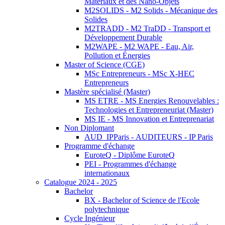
Matériaux et des Nano-Objets
M2SOLIDS - M2 Solids - Mécanique des
Solides
M2TRADD - M2 TraDD - Transport et
Développement Durable
M2WAPE - M2 WAPE - Eau, Air,
Pollution et Énergies
Master of Science (CGE)
MSc Entrepreneurs - MSc X-HEC
Entrepreneurs
Mastère spécialisé (Master)
MS ETRE - MS Energies Renouvelables :
Technologies et Entrepreneuriat (Master)
MS IE - MS Innovation et Entreprenariat
Non Diplomant
AUD_IPParis - AUDITEURS - IP Paris
Programme d'échange
EuroteQ - Diplôme EuroteQ
PEI - Programmes d'échange
internationaux
Catalogue 2024 - 2025
Bachelor
BX - Bachelor of Science de l'Ecole
polytechnique
Cycle Ingénieur