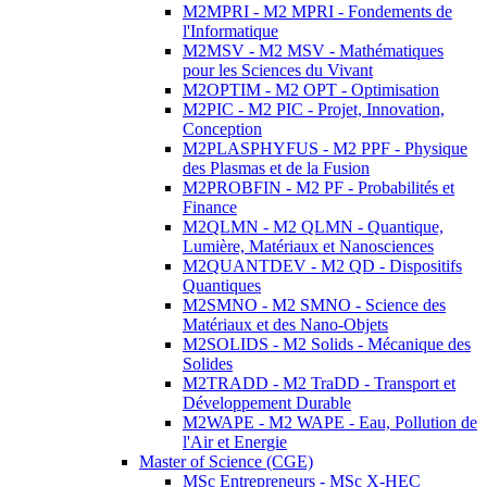
M2MPRI - M2 MPRI - Fondements de
l'Informatique
M2MSV - M2 MSV - Mathématiques
pour les Sciences du Vivant
M2OPTIM - M2 OPT - Optimisation
M2PIC - M2 PIC - Projet, Innovation,
Conception
M2PLASPHYFUS - M2 PPF - Physique
des Plasmas et de la Fusion
M2PROBFIN - M2 PF - Probabilités et
Finance
M2QLMN - M2 QLMN - Quantique,
Lumière, Matériaux et Nanosciences
M2QUANTDEV - M2 QD - Dispositifs
Quantiques
M2SMNO - M2 SMNO - Science des
Matériaux et des Nano-Objets
M2SOLIDS - M2 Solids - Mécanique des
Solides
M2TRADD - M2 TraDD - Transport et
Développement Durable
M2WAPE - M2 WAPE - Eau, Pollution de
l'Air et Energie
Master of Science (CGE)
MSc Entrepreneurs - MSc X-HEC