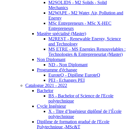
M2SOLIDS - M2 Solids - Solid
Mechanics
M2WAPE - M2 Water, Air, Pollution and
Energy
MSc Entrepreneurs - MSc X-HEC
Entrepreneurs
Mastère spécialisé (Master)
M2REST - Renewable Energy, Science
and Technology
MS ETRE - MS Energies Renouvelables :
Technologies & Entrepreneuriat (Master)
Non Diplomant
ND - Non Diplomant
Programme d'échange
EuroteQ - Diplôme EuroteQ
PEI - Echanges PEI
Catalogue 2021 - 2022
Bachelor
BS - Bachelor of Science de l'Ecole
polytechnique
Cycle Ingénieur
X - Titre d’Ingénieur diplômé de l’École
polytechnique
Diplôme de formation gradué de l'Ecole
Polytechnique -MSc&T