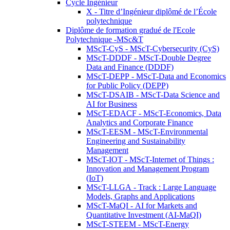
Cycle Ingénieur
X - Titre d’Ingénieur diplômé de l’École
polytechnique
Diplôme de formation gradué de l'Ecole
Polytechnique -MSc&T
MScT-CyS - MScT-Cybersecurity (CyS)
MScT-DDDF - MScT-Double Degree
Data and Finance (DDDF)
MScT-DEPP - MScT-Data and Economics
for Public Policy (DEPP)
MScT-DSAIB - MScT-Data Science and
AI for Business
MScT-EDACF - MScT-Economics, Data
Analytics and Corporate Finance
MScT-EESM - MScT-Environmental
Engineering and Sustainability
Management
MScT-IOT - MScT-Internet of Things :
Innovation and Management Program
(IoT)
MScT-LLGA - Track : Large Language
Models, Graphs and Applications
MScT-MaQI - AI for Markets and
Quantitative Investment (AI-MaQI)
MScT-STEEM - MScT-Energy