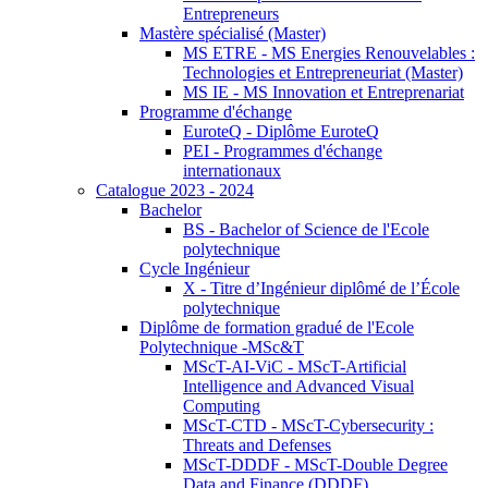
Entrepreneurs
Mastère spécialisé (Master)
MS ETRE - MS Energies Renouvelables :
Technologies et Entrepreneuriat (Master)
MS IE - MS Innovation et Entreprenariat
Programme d'échange
EuroteQ - Diplôme EuroteQ
PEI - Programmes d'échange
internationaux
Catalogue 2023 - 2024
Bachelor
BS - Bachelor of Science de l'Ecole
polytechnique
Cycle Ingénieur
X - Titre d’Ingénieur diplômé de l’École
polytechnique
Diplôme de formation gradué de l'Ecole
Polytechnique -MSc&T
MScT-AI-ViC - MScT-Artificial
Intelligence and Advanced Visual
Computing
MScT-CTD - MScT-Cybersecurity :
Threats and Defenses
MScT-DDDF - MScT-Double Degree
Data and Finance (DDDF)