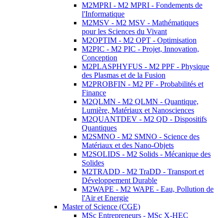
M2MPRI - M2 MPRI - Fondements de
l'Informatique
M2MSV - M2 MSV - Mathématiques
pour les Sciences du Vivant
M2OPTIM - M2 OPT - Optimisation
M2PIC - M2 PIC - Projet, Innovation,
Conception
M2PLASPHYFUS - M2 PPF - Physique
des Plasmas et de la Fusion
M2PROBFIN - M2 PF - Probabilités et
Finance
M2QLMN - M2 QLMN - Quantique,
Lumière, Matériaux et Nanosciences
M2QUANTDEV - M2 QD - Dispositifs
Quantiques
M2SMNO - M2 SMNO - Science des
Matériaux et des Nano-Objets
M2SOLIDS - M2 Solids - Mécanique des
Solides
M2TRADD - M2 TraDD - Transport et
Développement Durable
M2WAPE - M2 WAPE - Eau, Pollution de
l'Air et Energie
Master of Science (CGE)
MSc Entrepreneurs - MSc X-HEC