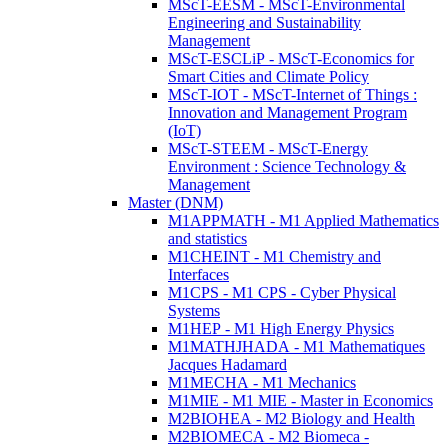
MScT-EESM - MScT-Environmental
Engineering and Sustainability
Management
MScT-ESCLiP - MScT-Economics for
Smart Cities and Climate Policy
MScT-IOT - MScT-Internet of Things :
Innovation and Management Program
(IoT)
MScT-STEEM - MScT-Energy
Environment : Science Technology &
Management
Master (DNM)
M1APPMATH - M1 Applied Mathematics
and statistics
M1CHEINT - M1 Chemistry and
Interfaces
M1CPS - M1 CPS - Cyber Physical
Systems
M1HEP - M1 High Energy Physics
M1MATHJHADA - M1 Mathematiques
Jacques Hadamard
M1MECHA - M1 Mechanics
M1MIE - M1 MIE - Master in Economics
M2BIOHEA - M2 Biology and Health
M2BIOMECA - M2 Biomeca -