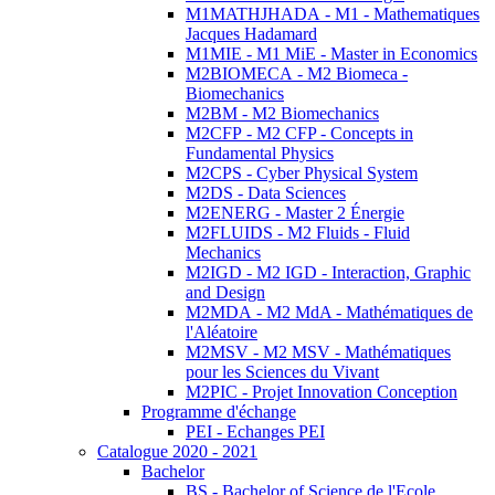
M1MATHJHADA - M1 - Mathematiques
Jacques Hadamard
M1MIE - M1 MiE - Master in Economics
M2BIOMECA - M2 Biomeca -
Biomechanics
M2BM - M2 Biomechanics
M2CFP - M2 CFP - Concepts in
Fundamental Physics
M2CPS - Cyber Physical System
M2DS - Data Sciences
M2ENERG - Master 2 Énergie
M2FLUIDS - M2 Fluids - Fluid
Mechanics
M2IGD - M2 IGD - Interaction, Graphic
and Design
M2MDA - M2 MdA - Mathématiques de
l'Aléatoire
M2MSV - M2 MSV - Mathématiques
pour les Sciences du Vivant
M2PIC - Projet Innovation Conception
Programme d'échange
PEI - Echanges PEI
Catalogue 2020 - 2021
Bachelor
BS - Bachelor of Science de l'Ecole