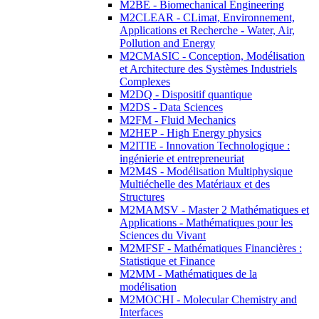
M2BE - Biomechanical Engineering
M2CLEAR - CLimat, Environnement,
Applications et Recherche - Water, Air,
Pollution and Energy
M2CMASIC - Conception, Modélisation
et Architecture des Systèmes Industriels
Complexes
M2DQ - Dispositif quantique
M2DS - Data Sciences
M2FM - Fluid Mechanics
M2HEP - High Energy physics
M2ITIE - Innovation Technologique :
ingénierie et entrepreneuriat
M2M4S - Modélisation Multiphysique
Multiéchelle des Matériaux et des
Structures
M2MAMSV - Master 2 Mathématiques et
Applications - Mathématiques pour les
Sciences du Vivant
M2MFSF - Mathématiques Financières :
Statistique et Finance
M2MM - Mathématiques de la
modélisation
M2MOCHI - Molecular Chemistry and
Interfaces