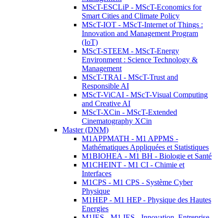
MScT-ESCLiP - MScT-Economics for
Smart Cities and Climate Policy
MScT-IOT - MScT-Internet of Things :
Innovation and Management Program
(IoT)
MScT-STEEM - MScT-Energy
Environment : Science Technology &
Management
MScT-TRAI - MScT-Trust and
Responsible AI
MScT-ViCAI - MScT-Visual Computing
and Creative AI
MScT-XCin - MScT-Extended
Cinematography XCin
Master (DNM)
M1APPMATH - M1 APPMS -
Mathématiques Appliquées et Statistiques
M1BIOHEA - M1 BH - Biologie et Santé
M1CHEINT - M1 CI - Chimie et
Interfaces
M1CPS - M1 CPS - Système Cyber
Physique
M1HEP - M1 HEP - Physique des Hautes
Energies
M1IES - M1 IES - Innovation, Entreprise