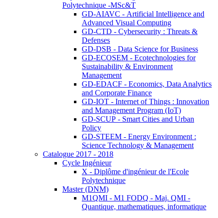
Polytechnique -MSc&T
GD-AIAVC - Artificial Intelligence and
Advanced Visual Computing
GD-CTD - Cybersecurity : Threats &
Defenses
GD-DSB - Data Science for Business
GD-ECOSEM - Ecotechnologies for
Sustainability & Environment
Management
GD-EDACF - Economics, Data Analytics
and Corporate Finance
GD-IOT - Internet of Things : Innovation
and Management Program (IoT)
GD-SCUP - Smart Cities and Urban
Policy
GD-STEEM - Energy Environment :
Science Technology & Management
Catalogue 2017 - 2018
Cycle Ingénieur
X - Diplôme d'ingénieur de l'Ecole
Polytechnique
Master (DNM)
M1QMI - M1 FODQ - Maj. QMI -
Quantique, mathematiques, informatique