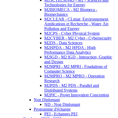
M1SCTECHNRJ - M1 - Sciences and
Technologies for Energy
M2BIOMECA - M2 Biomeca -
Biomechanics
M2CLEAR - CLimat, Environnement,
Applications et Recherche - Water, Air,
Pollution and Energy
M2CPS - Cyber Physical System
M2CYBER - M2 Cyber - Cybersecurity
M2DS - Data Sciences
M2HPDA - M2 HPDA - High
Performance Data Analytics
M2IGD - M2 IGD - Interaction, Graphic
and Design
M2MPRI - M2 MPRI - Foudations of
Computer Science
M2MPRO - M2 MPRO - Operation
Research
M2PDS - M2 PDS - Parallel and
Distributed Systems
M2PIC - Projet Innovation Conception
Non Diplomant
ND - Non Diplomant
Programme d'échange
PEI - Echanges PEI