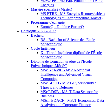
M2WAPE - M2 Eau, Pollution de l'Air et
Energies
Mastère spécialisé (Master)
MS ETRE - MS Energies Renouvelables :
Technologies et Entrepreneuriat (Master)
Programme d'échange
EuroteQ - Diplôme EuroteQ
Catalogue 2022 - 2023
Bachelor
BS - Bachelor of Science de l'Ecole
polytechnique
Cycle Ingénieur
X - Titre d’Ingénieur diplômé de l’École
polytechnique
Diplôme de formation gradué de l'Ecole
Polytechnique -MSc&T
MScT-AI-ViC - MScT-Artificial
Intelligence and Advanced Visual
Computing
MScT-CTD - MScT-Cybersecurity :
Threats and Defenses
MScT-DSB - MScT-Data Science for
Business
MScT-EDACF - MScT-Economics, Data
Analytics and Corporate Finance