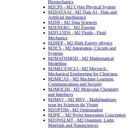
Biomechanics
M2CPS - M2 Cyber Physical System
M2DATAAI - M2 Data AI - Data and
Artificial Intelligence
M2DS - M2 Data Sciences
M2ENERG - M2 Énergie
M2FLUIDS - M2 Fluids - Fluid
Mechanics
M2HEP - M2 High Energy physics
M2ICS - M2 Integration, Circuits and
Systems
M2MATHMOD - M2 Mathematical
Modelling
M2MECENCLI - M2 Mecencli -
Mechanical Engineering for Clinicians
M2MICAS - M2 Machine Learning,
Communications and Security
M2MOCHI - M2 Molecular Chemistry
and Interfaces
M2MSV - M2 MSV - Mathématiques
pour les Sciences du Vivant
M2OPTIM - M2 Optimisation
M2PIC - M2 Projet Innovation Conception
M2QNSLMT - M2 Quantum, Light,
Materials and Nanosciences