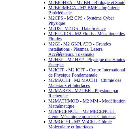
M2BIOHEA - M2 BH - Biologie et Santé
M2BIOMECA - M2 BME - Ingénierie
BioMédicale
M2CPS - M2 CPS - Système Cyber
Physique
M2DS - M2 DS - Data Science
M2FLUIDS - M2 Fluids - Mécanique des
Fluides
M2GI - M2 GI-PLATO - Grandes
installations - Plasmas, Lasers,
Accélérateurs, Tokamaks
M2HEP - M2 HEP - Physique des Hautes
Energies
M2ICFP - M2 ICFP - Centre International
de Physique Fondamentale
M2MACHI - M2 MACHI - Chimie des
Matériaux et Interfaces
M2MARES - M2 PBR - Physique par
Recherche
M2MATHMOD - M2 MM - Modélisation
Mathématique
M2MECENCLI - M2 MECENCLI -
Génie Mécanique pour les Cliniciens
M2MOCHI - M2 MoChI - Chimie
Moléculaire et Interfaces