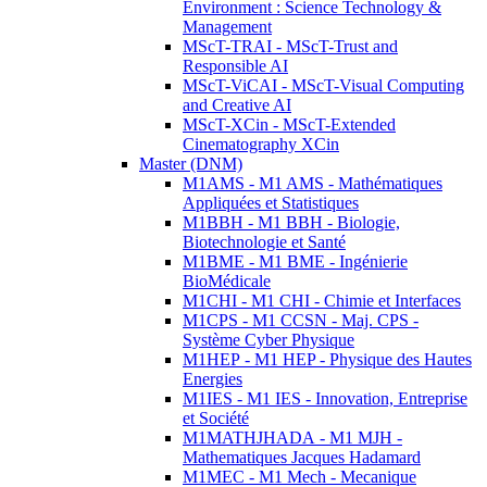
Environment : Science Technology &
Management
MScT-TRAI - MScT-Trust and
Responsible AI
MScT-ViCAI - MScT-Visual Computing
and Creative AI
MScT-XCin - MScT-Extended
Cinematography XCin
Master (DNM)
M1AMS - M1 AMS - Mathématiques
Appliquées et Statistiques
M1BBH - M1 BBH - Biologie,
Biotechnologie et Santé
M1BME - M1 BME - Ingénierie
BioMédicale
M1CHI - M1 CHI - Chimie et Interfaces
M1CPS - M1 CCSN - Maj. CPS -
Système Cyber Physique
M1HEP - M1 HEP - Physique des Hautes
Energies
M1IES - M1 IES - Innovation, Entreprise
et Société
M1MATHJHADA - M1 MJH -
Mathematiques Jacques Hadamard
M1MEC - M1 Mech - Mecanique