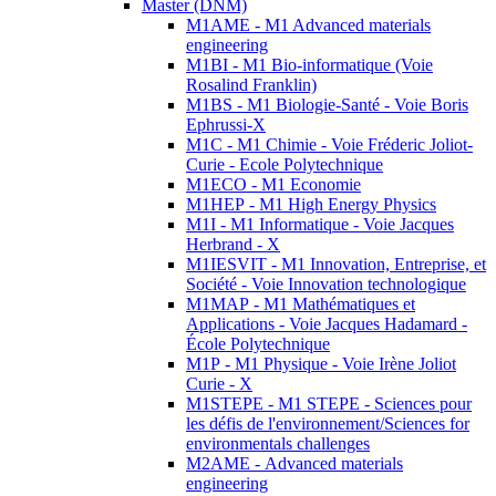
Master (DNM)
M1AME - M1 Advanced materials
engineering
M1BI - M1 Bio-informatique (Voie
Rosalind Franklin)
M1BS - M1 Biologie-Santé - Voie Boris
Ephrussi-X
M1C - M1 Chimie - Voie Fréderic Joliot-
Curie - Ecole Polytechnique
M1ECO - M1 Economie
M1HEP - M1 High Energy Physics
M1I - M1 Informatique - Voie Jacques
Herbrand - X
M1IESVIT - M1 Innovation, Entreprise, et
Société - Voie Innovation technologique
M1MAP - M1 Mathématiques et
Applications - Voie Jacques Hadamard -
École Polytechnique
M1P - M1 Physique - Voie Irène Joliot
Curie - X
M1STEPE - M1 STEPE - Sciences pour
les défis de l'environnement/Sciences for
environmentals challenges
M2AME - Advanced materials
engineering