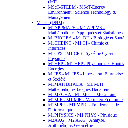
(IoT)
MScT-STEEM - MScT-Energy
Environment : Science Technology &
Management
Master (DNM)
M1APPMATH - M1 APPMS -
Mathématiques Appliquées et Statistiques
M1BIOHEA - M1 BH - Biologie et Santé
M1CHEINT - M1 CI - Chimie et
Interfaces
M1CPS - M1 CPS - Système Cyber
Physique
M1HEP - M1 HEP - Physique des Hautes
Energies
M1IES - M1 IES - Innovation, Entreprise
et Société
M1MATHJHADA - M1 MJH -
Mathématiques Jacques Hadamard
M1MECHA - M1 Mech - Mécanique
M1MIE - M1 MiE - Master en Economie
M1MPRI - M1 MPRI - Fondements de
l'Informatique
M1PHYSICS - M1 PHYS - Physique
M2AAG - M2 AAG - Analyse,
Arithmétique, Géométrie