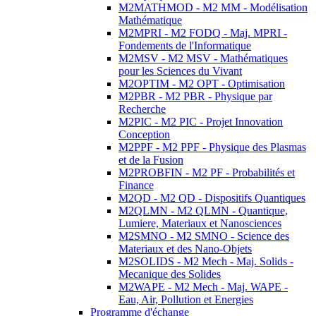
M2MATHMOD - M2 MM - Modélisation
Mathématique
M2MPRI - M2 FODQ - Maj. MPRI -
Fondements de l'Informatique
M2MSV - M2 MSV - Mathématiques
pour les Sciences du Vivant
M2OPTIM - M2 OPT - Optimisation
M2PBR - M2 PBR - Physique par
Recherche
M2PIC - M2 PIC - Projet Innovation
Conception
M2PPF - M2 PPF - Physique des Plasmas
et de la Fusion
M2PROBFIN - M2 PF - Probabilités et
Finance
M2QD - M2 QD - Dispositifs Quantiques
M2QLMN - M2 QLMN - Quantique,
Lumiere, Materiaux et Nanosciences
M2SMNO - M2 SMNO - Science des
Materiaux et des Nano-Objets
M2SOLIDS - M2 Mech - Maj. Solids -
Mecanique des Solides
M2WAPE - M2 Mech - Maj. WAPE -
Eau, Air, Pollution et Energies
Programme d'échange