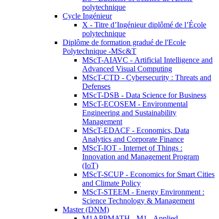
polytechnique
Cycle Ingénieur
X - Titre d’Ingénieur diplômé de l’École
polytechnique
Diplôme de formation gradué de l'Ecole
Polytechnique -MSc&T
MScT-AIAVC - Artificial Intelligence and
Advanced Visual Computing
MScT-CTD - Cybersecurity : Threats and
Defenses
MScT-DSB - Data Science for Business
MScT-ECOSEM - Environmental
Engineering and Sustainability
Management
MScT-EDACF - Economics, Data
Analytics and Corporate Finance
MScT-IOT - Internet of Things :
Innovation and Management Program
(IoT)
MScT-SCUP - Economics for Smart Cities
and Climate Policy
MScT-STEEM - Energy Environment :
Science Technology & Management
Master (DNM)
M1APPMATH - M1 - Applied