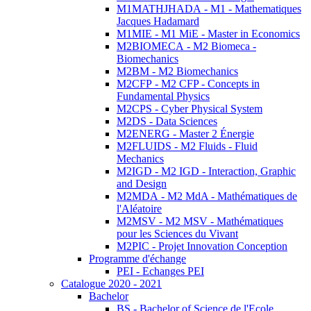
M1MATHJHADA - M1 - Mathematiques
Jacques Hadamard
M1MIE - M1 MiE - Master in Economics
M2BIOMECA - M2 Biomeca -
Biomechanics
M2BM - M2 Biomechanics
M2CFP - M2 CFP - Concepts in
Fundamental Physics
M2CPS - Cyber Physical System
M2DS - Data Sciences
M2ENERG - Master 2 Énergie
M2FLUIDS - M2 Fluids - Fluid
Mechanics
M2IGD - M2 IGD - Interaction, Graphic
and Design
M2MDA - M2 MdA - Mathématiques de
l'Aléatoire
M2MSV - M2 MSV - Mathématiques
pour les Sciences du Vivant
M2PIC - Projet Innovation Conception
Programme d'échange
PEI - Echanges PEI
Catalogue 2020 - 2021
Bachelor
BS - Bachelor of Science de l'Ecole