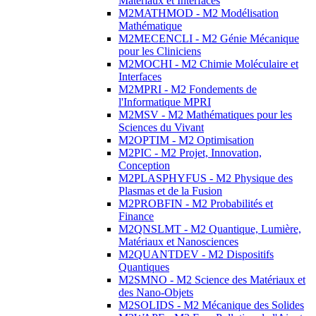
Matériaux et Interfaces
M2MATHMOD - M2 Modélisation
Mathématique
M2MECENCLI - M2 Génie Mécanique
pour les Cliniciens
M2MOCHI - M2 Chimie Moléculaire et
Interfaces
M2MPRI - M2 Fondements de
l'Informatique MPRI
M2MSV - M2 Mathématiques pour les
Sciences du Vivant
M2OPTIM - M2 Optimisation
M2PIC - M2 Projet, Innovation,
Conception
M2PLASPHYFUS - M2 Physique des
Plasmas et de la Fusion
M2PROBFIN - M2 Probabilités et
Finance
M2QNSLMT - M2 Quantique, Lumière,
Matériaux et Nanosciences
M2QUANTDEV - M2 Dispositifs
Quantiques
M2SMNO - M2 Science des Matériaux et
des Nano-Objets
M2SOLIDS - M2 Mécanique des Solides