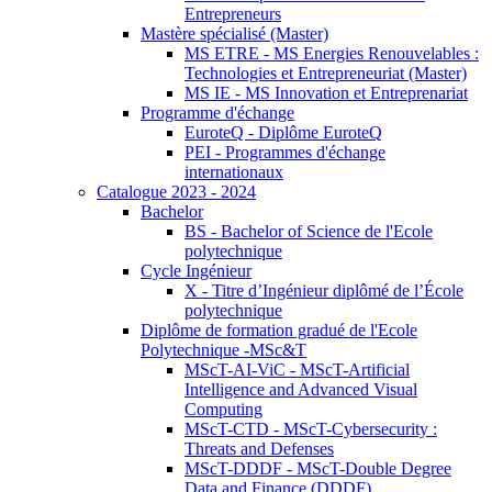
Entrepreneurs
Mastère spécialisé (Master)
MS ETRE - MS Energies Renouvelables :
Technologies et Entrepreneuriat (Master)
MS IE - MS Innovation et Entreprenariat
Programme d'échange
EuroteQ - Diplôme EuroteQ
PEI - Programmes d'échange
internationaux
Catalogue 2023 - 2024
Bachelor
BS - Bachelor of Science de l'Ecole
polytechnique
Cycle Ingénieur
X - Titre d’Ingénieur diplômé de l’École
polytechnique
Diplôme de formation gradué de l'Ecole
Polytechnique -MSc&T
MScT-AI-ViC - MScT-Artificial
Intelligence and Advanced Visual
Computing
MScT-CTD - MScT-Cybersecurity :
Threats and Defenses
MScT-DDDF - MScT-Double Degree
Data and Finance (DDDF)