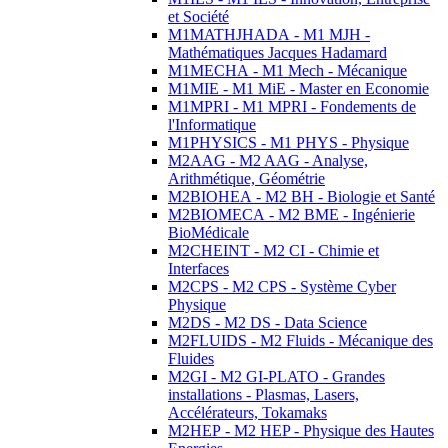
et Société
M1MATHJHADA - M1 MJH -
Mathématiques Jacques Hadamard
M1MECHA - M1 Mech - Mécanique
M1MIE - M1 MiE - Master en Economie
M1MPRI - M1 MPRI - Fondements de
l'Informatique
M1PHYSICS - M1 PHYS - Physique
M2AAG - M2 AAG - Analyse,
Arithmétique, Géométrie
M2BIOHEA - M2 BH - Biologie et Santé
M2BIOMECA - M2 BME - Ingénierie
BioMédicale
M2CHEINT - M2 CI - Chimie et
Interfaces
M2CPS - M2 CPS - Système Cyber
Physique
M2DS - M2 DS - Data Science
M2FLUIDS - M2 Fluids - Mécanique des
Fluides
M2GI - M2 GI-PLATO - Grandes
installations - Plasmas, Lasers,
Accélérateurs, Tokamaks
M2HEP - M2 HEP - Physique des Hautes