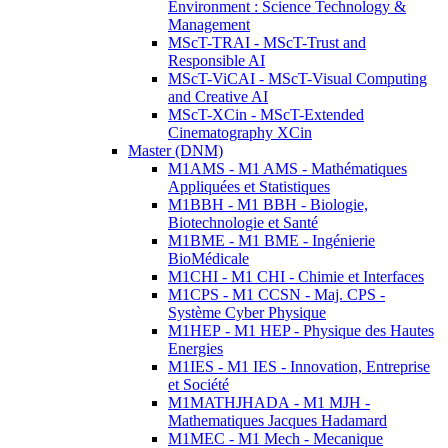
Environment : Science Technology &
Management
MScT-TRAI - MScT-Trust and
Responsible AI
MScT-ViCAI - MScT-Visual Computing
and Creative AI
MScT-XCin - MScT-Extended
Cinematography XCin
Master (DNM)
M1AMS - M1 AMS - Mathématiques
Appliquées et Statistiques
M1BBH - M1 BBH - Biologie,
Biotechnologie et Santé
M1BME - M1 BME - Ingénierie
BioMédicale
M1CHI - M1 CHI - Chimie et Interfaces
M1CPS - M1 CCSN - Maj. CPS -
Système Cyber Physique
M1HEP - M1 HEP - Physique des Hautes
Energies
M1IES - M1 IES - Innovation, Entreprise
et Société
M1MATHJHADA - M1 MJH -
Mathematiques Jacques Hadamard
M1MEC - M1 Mech - Mecanique