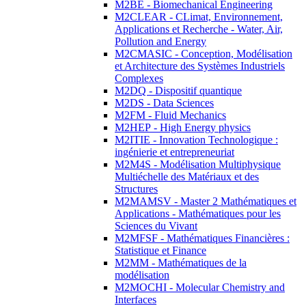
M2BE - Biomechanical Engineering
M2CLEAR - CLimat, Environnement,
Applications et Recherche - Water, Air,
Pollution and Energy
M2CMASIC - Conception, Modélisation
et Architecture des Systèmes Industriels
Complexes
M2DQ - Dispositif quantique
M2DS - Data Sciences
M2FM - Fluid Mechanics
M2HEP - High Energy physics
M2ITIE - Innovation Technologique :
ingénierie et entrepreneuriat
M2M4S - Modélisation Multiphysique
Multiéchelle des Matériaux et des
Structures
M2MAMSV - Master 2 Mathématiques et
Applications - Mathématiques pour les
Sciences du Vivant
M2MFSF - Mathématiques Financières :
Statistique et Finance
M2MM - Mathématiques de la
modélisation
M2MOCHI - Molecular Chemistry and
Interfaces