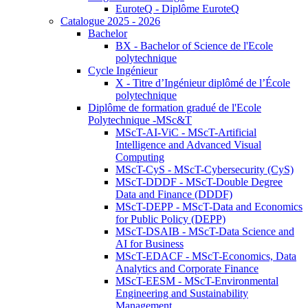
EuroteQ - Diplôme EuroteQ
Catalogue 2025 - 2026
Bachelor
BX - Bachelor of Science de l'Ecole
polytechnique
Cycle Ingénieur
X - Titre d’Ingénieur diplômé de l’École
polytechnique
Diplôme de formation gradué de l'Ecole
Polytechnique -MSc&T
MScT-AI-ViC - MScT-Artificial
Intelligence and Advanced Visual
Computing
MScT-CyS - MScT-Cybersecurity (CyS)
MScT-DDDF - MScT-Double Degree
Data and Finance (DDDF)
MScT-DEPP - MScT-Data and Economics
for Public Policy (DEPP)
MScT-DSAIB - MScT-Data Science and
AI for Business
MScT-EDACF - MScT-Economics, Data
Analytics and Corporate Finance
MScT-EESM - MScT-Environmental
Engineering and Sustainability
Management