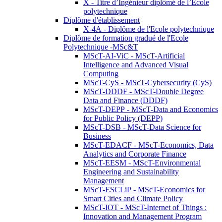
X - Titre d’Ingénieur diplômé de l’École
polytechnique
Diplôme d'établissement
X-4A - Diplôme de l'Ecole polytechnique
Diplôme de formation gradué de l'Ecole
Polytechnique -MSc&T
MScT-AI-ViC - MScT-Artificial
Intelligence and Advanced Visual
Computing
MScT-CyS - MScT-Cybersecurity (CyS)
MScT-DDDF - MScT-Double Degree
Data and Finance (DDDF)
MScT-DEPP - MScT-Data and Economics
for Public Policy (DEPP)
MScT-DSB - MScT-Data Science for
Business
MScT-EDACF - MScT-Economics, Data
Analytics and Corporate Finance
MScT-EESM - MScT-Environmental
Engineering and Sustainability
Management
MScT-ESCLiP - MScT-Economics for
Smart Cities and Climate Policy
MScT-IOT - MScT-Internet of Things :
Innovation and Management Program