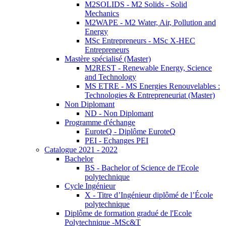
M2SOLIDS - M2 Solids - Solid
Mechanics
M2WAPE - M2 Water, Air, Pollution and
Energy
MSc Entrepreneurs - MSc X-HEC
Entrepreneurs
Mastère spécialisé (Master)
M2REST - Renewable Energy, Science
and Technology
MS ETRE - MS Energies Renouvelables :
Technologies & Entrepreneuriat (Master)
Non Diplomant
ND - Non Diplomant
Programme d'échange
EuroteQ - Diplôme EuroteQ
PEI - Echanges PEI
Catalogue 2021 - 2022
Bachelor
BS - Bachelor of Science de l'Ecole
polytechnique
Cycle Ingénieur
X - Titre d’Ingénieur diplômé de l’École
polytechnique
Diplôme de formation gradué de l'Ecole
Polytechnique -MSc&T