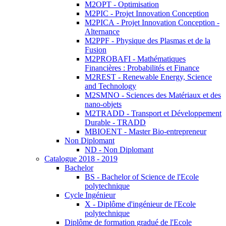
M2OPT - Optimisation
M2PIC - Projet Innovation Conception
M2PICA - Projet Innovation Conception -
Alternance
M2PPF - Physique des Plasmas et de la
Fusion
M2PROBAFI - Mathématiques
Financières : Probabilités et Finance
M2REST - Renewable Energy, Science
and Technology
M2SMNO - Sciences des Matériaux et des
nano-objets
M2TRADD - Transport et Développement
Durable - TRADD
MBIOENT - Master Bio-entrepreneur
Non Diplomant
ND - Non Diplomant
Catalogue 2018 - 2019
Bachelor
BS - Bachelor of Science de l'Ecole
polytechnique
Cycle Ingénieur
X - Diplôme d'ingénieur de l'Ecole
polytechnique
Diplôme de formation gradué de l'Ecole