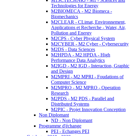
M1SCTECHNRJ - M1 - Sciences and
Technologies for Energy
M2BIOMECA - M2 Biomeca -
Biomechanics
M2CLEAR - CLimat, Environnement,
Applications et Recherche - Water, Air,
Pollution and Energy
M2CPS - Cyber Physical System
M2CYBER - M2 Cyber - Cybersecurity
M2DS - Data Sciences
M2HPDA - M2 HPDA - High
Performance Data Analytics
M2IGD - M2 IGD - Interaction, Graphic
and Design
M2MPRI - M2 MPRI - Foudations of
Computer Science
M2MPRO - M2 MPRO - Operation
Research
M2PDS - M2 PDS - Parallel and
Distributed Systems
M2PIC - Projet Innovation Conception
Non Diplomant
ND - Non Diplomant
Programme d'échange
PEI - Echanges PEI