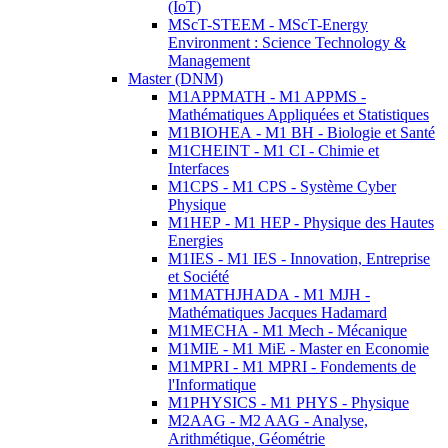
(IoT)
MScT-STEEM - MScT-Energy
Environment : Science Technology &
Management
Master (DNM)
M1APPMATH - M1 APPMS -
Mathématiques Appliquées et Statistiques
M1BIOHEA - M1 BH - Biologie et Santé
M1CHEINT - M1 CI - Chimie et
Interfaces
M1CPS - M1 CPS - Système Cyber
Physique
M1HEP - M1 HEP - Physique des Hautes
Energies
M1IES - M1 IES - Innovation, Entreprise
et Société
M1MATHJHADA - M1 MJH -
Mathématiques Jacques Hadamard
M1MECHA - M1 Mech - Mécanique
M1MIE - M1 MiE - Master en Economie
M1MPRI - M1 MPRI - Fondements de
l'Informatique
M1PHYSICS - M1 PHYS - Physique
M2AAG - M2 AAG - Analyse,
Arithmétique, Géométrie