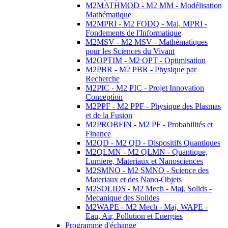
M2MATHMOD - M2 MM - Modélisation
Mathématique
M2MPRI - M2 FODQ - Maj. MPRI -
Fondements de l'Informatique
M2MSV - M2 MSV - Mathématiques
pour les Sciences du Vivant
M2OPTIM - M2 OPT - Optimisation
M2PBR - M2 PBR - Physique par
Recherche
M2PIC - M2 PIC - Projet Innovation
Conception
M2PPF - M2 PPF - Physique des Plasmas
et de la Fusion
M2PROBFIN - M2 PF - Probabilités et
Finance
M2QD - M2 QD - Dispositifs Quantiques
M2QLMN - M2 QLMN - Quantique,
Lumiere, Materiaux et Nanosciences
M2SMNO - M2 SMNO - Science des
Materiaux et des Nano-Objets
M2SOLIDS - M2 Mech - Maj. Solids -
Mecanique des Solides
M2WAPE - M2 Mech - Maj. WAPE -
Eau, Air, Pollution et Energies
Programme d'échange