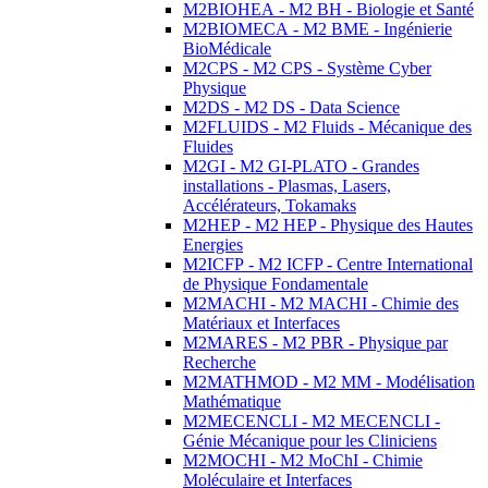
M2BIOHEA - M2 BH - Biologie et Santé
M2BIOMECA - M2 BME - Ingénierie
BioMédicale
M2CPS - M2 CPS - Système Cyber
Physique
M2DS - M2 DS - Data Science
M2FLUIDS - M2 Fluids - Mécanique des
Fluides
M2GI - M2 GI-PLATO - Grandes
installations - Plasmas, Lasers,
Accélérateurs, Tokamaks
M2HEP - M2 HEP - Physique des Hautes
Energies
M2ICFP - M2 ICFP - Centre International
de Physique Fondamentale
M2MACHI - M2 MACHI - Chimie des
Matériaux et Interfaces
M2MARES - M2 PBR - Physique par
Recherche
M2MATHMOD - M2 MM - Modélisation
Mathématique
M2MECENCLI - M2 MECENCLI -
Génie Mécanique pour les Cliniciens
M2MOCHI - M2 MoChI - Chimie
Moléculaire et Interfaces