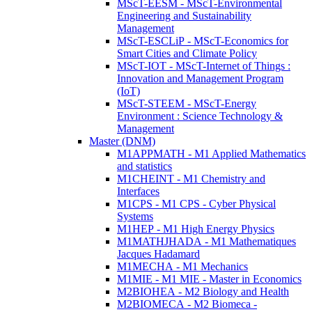
MScT-EESM - MScT-Environmental
Engineering and Sustainability
Management
MScT-ESCLiP - MScT-Economics for
Smart Cities and Climate Policy
MScT-IOT - MScT-Internet of Things :
Innovation and Management Program
(IoT)
MScT-STEEM - MScT-Energy
Environment : Science Technology &
Management
Master (DNM)
M1APPMATH - M1 Applied Mathematics
and statistics
M1CHEINT - M1 Chemistry and
Interfaces
M1CPS - M1 CPS - Cyber Physical
Systems
M1HEP - M1 High Energy Physics
M1MATHJHADA - M1 Mathematiques
Jacques Hadamard
M1MECHA - M1 Mechanics
M1MIE - M1 MIE - Master in Economics
M2BIOHEA - M2 Biology and Health
M2BIOMECA - M2 Biomeca -