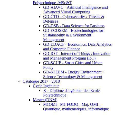
Polytechnique -MSc&T
GD-AIAVC - Artificial Intelligence and
Advanced Visual Computing
GD-CTD - Cybersecurity : Threats &
Defenses
GD-DSB - Data Science for Business
GD-ECOSEM - Ecotechnologies for
Sustainability & Environment
Management
GD-EDACF - Economics, Data Analytics
and Corporate Finance
GD-IOT - Internet of Things : Innovation
and Management Program (IoT)
GD-SCUP - Smart Cities and Urban
Policy
GD-STEEM - Energy Environment :
Science Technology & Management
Catalogue 2017 - 2018
Cycle Ingénieur
X - Diplôme d'ingénieur de l'Ecole
Polytechnique
Master (DNM)
M1QMI - M1 FODQ - Maj. QMI -
Quantique, mathematiques, informatique