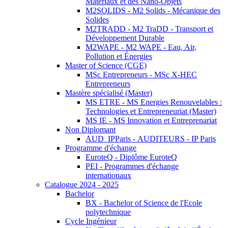
Matériaux et des Nano-Objets
M2SOLIDS - M2 Solids - Mécanique des
Solides
M2TRADD - M2 TraDD - Transport et
Développement Durable
M2WAPE - M2 WAPE - Eau, Air,
Pollution et Énergies
Master of Science (CGE)
MSc Entrepreneurs - MSc X-HEC
Entrepreneurs
Mastère spécialisé (Master)
MS ETRE - MS Energies Renouvelables :
Technologies et Entrepreneuriat (Master)
MS IE - MS Innovation et Entreprenariat
Non Diplomant
AUD_IPParis - AUDITEURS - IP Paris
Programme d'échange
EuroteQ - Diplôme EuroteQ
PEI - Programmes d'échange
internationaux
Catalogue 2024 - 2025
Bachelor
BX - Bachelor of Science de l'Ecole
polytechnique
Cycle Ingénieur