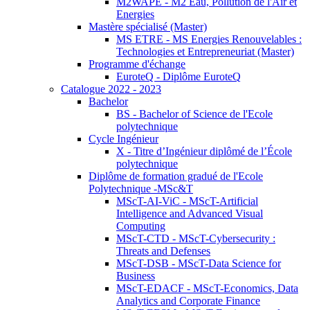
M2WAPE - M2 Eau, Pollution de l'Air et
Energies
Mastère spécialisé (Master)
MS ETRE - MS Energies Renouvelables :
Technologies et Entrepreneuriat (Master)
Programme d'échange
EuroteQ - Diplôme EuroteQ
Catalogue 2022 - 2023
Bachelor
BS - Bachelor of Science de l'Ecole
polytechnique
Cycle Ingénieur
X - Titre d’Ingénieur diplômé de l’École
polytechnique
Diplôme de formation gradué de l'Ecole
Polytechnique -MSc&T
MScT-AI-ViC - MScT-Artificial
Intelligence and Advanced Visual
Computing
MScT-CTD - MScT-Cybersecurity :
Threats and Defenses
MScT-DSB - MScT-Data Science for
Business
MScT-EDACF - MScT-Economics, Data
Analytics and Corporate Finance