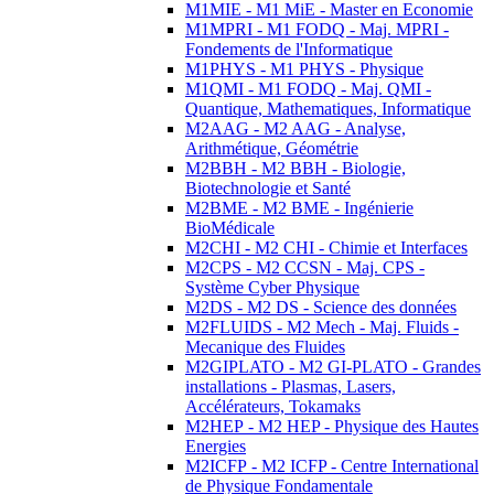
M1MIE - M1 MiE - Master en Economie
M1MPRI - M1 FODQ - Maj. MPRI -
Fondements de l'Informatique
M1PHYS - M1 PHYS - Physique
M1QMI - M1 FODQ - Maj. QMI -
Quantique, Mathematiques, Informatique
M2AAG - M2 AAG - Analyse,
Arithmétique, Géométrie
M2BBH - M2 BBH - Biologie,
Biotechnologie et Santé
M2BME - M2 BME - Ingénierie
BioMédicale
M2CHI - M2 CHI - Chimie et Interfaces
M2CPS - M2 CCSN - Maj. CPS -
Système Cyber Physique
M2DS - M2 DS - Science des données
M2FLUIDS - M2 Mech - Maj. Fluids -
Mecanique des Fluides
M2GIPLATO - M2 GI-PLATO - Grandes
installations - Plasmas, Lasers,
Accélérateurs, Tokamaks
M2HEP - M2 HEP - Physique des Hautes
Energies
M2ICFP - M2 ICFP - Centre International
de Physique Fondamentale