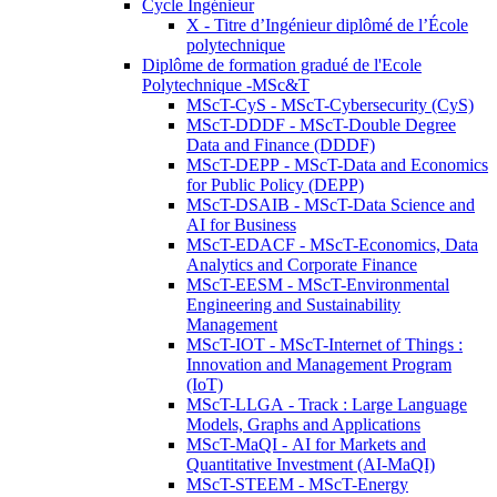
Cycle Ingénieur
X - Titre d’Ingénieur diplômé de l’École
polytechnique
Diplôme de formation gradué de l'Ecole
Polytechnique -MSc&T
MScT-CyS - MScT-Cybersecurity (CyS)
MScT-DDDF - MScT-Double Degree
Data and Finance (DDDF)
MScT-DEPP - MScT-Data and Economics
for Public Policy (DEPP)
MScT-DSAIB - MScT-Data Science and
AI for Business
MScT-EDACF - MScT-Economics, Data
Analytics and Corporate Finance
MScT-EESM - MScT-Environmental
Engineering and Sustainability
Management
MScT-IOT - MScT-Internet of Things :
Innovation and Management Program
(IoT)
MScT-LLGA - Track : Large Language
Models, Graphs and Applications
MScT-MaQI - AI for Markets and
Quantitative Investment (AI-MaQI)
MScT-STEEM - MScT-Energy