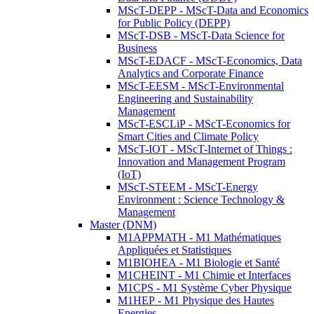
MScT-DEPP - MScT-Data and Economics
for Public Policy (DEPP)
MScT-DSB - MScT-Data Science for
Business
MScT-EDACF - MScT-Economics, Data
Analytics and Corporate Finance
MScT-EESM - MScT-Environmental
Engineering and Sustainability
Management
MScT-ESCLiP - MScT-Economics for
Smart Cities and Climate Policy
MScT-IOT - MScT-Internet of Things :
Innovation and Management Program
(IoT)
MScT-STEEM - MScT-Energy
Environment : Science Technology &
Management
Master (DNM)
M1APPMATH - M1 Mathématiques
Appliquées et Statistiques
M1BIOHEA - M1 Biologie et Santé
M1CHEINT - M1 Chimie et Interfaces
M1CPS - M1 Système Cyber Physique
M1HEP - M1 Physique des Hautes
Energies