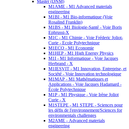
Master (DNM)
M1AME - M1 Advanced materials
engineering
M1BI - M1 Bio-informatique (Voie
Rosalind Franklin)
M1BS - M1 Biologie-Santé - Voie Boris
Ephrussi-X
M1C - M1 Chimie - Voie Fréderic Joliot-
Curie - Ecole Polytechnique
M1ECO - M1 Economie
M1HEP - M1 High Energy Physics
M1I - M1 Informatique - Voie Jacques
Herbrand - X
M1IESVIT - M1 Innovation, Entreprise, et
Société - Voie Innovation technologique
M1MAP - M1 Mathématiques et
Applications - Voie Jacques Hadamard -
École Polytechnique
M1P - M1 Physique - Voie Irène Joliot
Curie - X
M1STEPE - M1 STEPE - Sciences pour
les défis de l'environnement/Sciences for
environmentals challenges
M2AME - Advanced materials
engineering