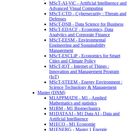
MScT-AI-ViC - Artificial Intelligence and
Advanced Visual Computing
MScT-CTD - Cybersecurity : Threats and
Defenses
MScT-DSB - Data Science for Business
MScT-EDACF - Economics, Data
Analytics and Corporate Finance
MScT-EESM - Environmental
Engineering and Sustainability
Management
MScT-ESCLiP - Economics for Smart
Cities and Climate Policy
MScT-IOT - Internet of Things :
Innovation and Management Program
(IoT)
MScT-STEEM - Energy Environment :
Science Technology & Management
Master (DNM)
M1APPMATH - M1 - Applied
Mathematics and statistics
M1BM - M1 Biomechanics
M1DATAAI - M1 Data AI - Data and
Artificial Intelligence
M1ECO - M1 Economie
M1ENERG - Master 1 Énergie