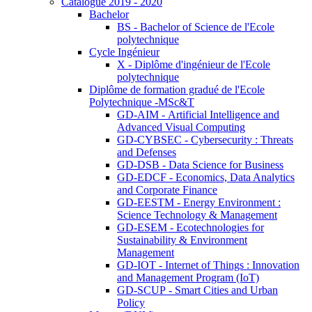
Catalogue 2019 - 2020
Bachelor
BS - Bachelor of Science de l'Ecole
polytechnique
Cycle Ingénieur
X - Diplôme d'ingénieur de l'Ecole
polytechnique
Diplôme de formation gradué de l'Ecole
Polytechnique -MSc&T
GD-AIM - Artificial Intelligence and
Advanced Visual Computing
GD-CYBSEC - Cybersecurity : Threats
and Defenses
GD-DSB - Data Science for Business
GD-EDCF - Economics, Data Analytics
and Corporate Finance
GD-EESTM - Energy Environment :
Science Technology & Management
GD-ESEM - Ecotechnologies for
Sustainability & Environment
Management
GD-IOT - Internet of Things : Innovation
and Management Program (IoT)
GD-SCUP - Smart Cities and Urban
Policy