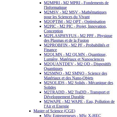
M2MPRI - M2 MPRI - Fondements de
l'Informatique
M2MSV - M2 MSV - Mathématiques
pour les Sciences du Vivant
M2OPTIM - M2 OPT - Optimisation
M2PIC - M2 PIC - Projet, Innovation,
Conception
M2PLASPHYFUS - M2 PPF - Physique
des Plasmas et de la Fusion
M2PROBFIN - M2 PF - Probabilités et
Finance
M2QLMN - M2 QLMN - Quantique,
Lumière, Matériaux et Nanosciences
M2QUANTDEV - M2 QD - Dispositifs
Quantiques
M2SMNO - M2 SMNO - Science des
Matériaux et des Nano-Objets
M2SOLIDS - M2 Solids - Mécanique des
Solides
M2TRADD - M2 TraDD - Transport et
Développement Durable
M2WAPE - M2 WAPE - Eau, Pollution de
l'Air et Energie
Master of Science (CGE)
MSc Entrepreneurs - MSc X-HEC