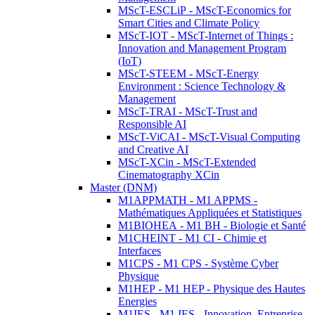
MScT-ESCLiP - MScT-Economics for
Smart Cities and Climate Policy
MScT-IOT - MScT-Internet of Things :
Innovation and Management Program
(IoT)
MScT-STEEM - MScT-Energy
Environment : Science Technology &
Management
MScT-TRAI - MScT-Trust and
Responsible AI
MScT-ViCAI - MScT-Visual Computing
and Creative AI
MScT-XCin - MScT-Extended
Cinematography XCin
Master (DNM)
M1APPMATH - M1 APPMS -
Mathématiques Appliquées et Statistiques
M1BIOHEA - M1 BH - Biologie et Santé
M1CHEINT - M1 CI - Chimie et
Interfaces
M1CPS - M1 CPS - Système Cyber
Physique
M1HEP - M1 HEP - Physique des Hautes
Energies
M1IES - M1 IES - Innovation, Entreprise