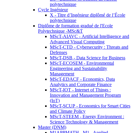
polytechnique
Cycle Ingénieur
X - Titre d’Ingénieur diplômé de l’École
polytechnique
Diplôme de formation gradué de l'Ecole
Polytechnique -MSc&T
MScT-AIAVC - Artificial Intelligence and
Advanced Visual Computing
MScT-CTD - Cybersecurity : Threats and
Defenses
MScT-DSB - Data Science for Business
MScT-ECOSEM - Environmental
Engineering and Sustainability
Management
MScT-EDACF - Economics, Data
Analytics and Corporate Finance
MScT-IOT - Internet of Things :
Innovation and Management Program
(IoT)
MScT-SCUP - Economics for Smart Cities
and Climate Policy
MScT-STEEM - Energy Environment :
Science Technology & Management
Master (DNM)
M1APPMATH - M1 - Applied