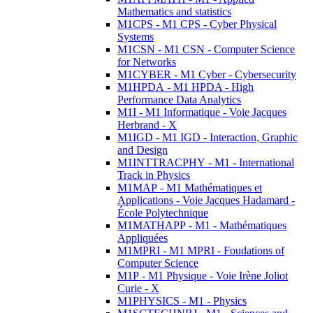
Mathematics and statistics
M1CPS - M1 CPS - Cyber Physical
Systems
M1CSN - M1 CSN - Computer Science
for Networks
M1CYBER - M1 Cyber - Cybersecurity
M1HPDA - M1 HPDA - High
Performance Data Analytics
M1I - M1 Informatique - Voie Jacques
Herbrand - X
M1IGD - M1 IGD - Interaction, Graphic
and Design
M1INTTRACPHY - M1 - International
Track in Physics
M1MAP - M1 Mathématiques et
Applications - Voie Jacques Hadamard -
École Polytechnique
M1MATHAPP - M1 - Mathématiques
Appliquées
M1MPRI - M1 MPRI - Foudations of
Computer Science
M1P - M1 Physique - Voie Irène Joliot
Curie - X
M1PHYSICS - M1 - Physics