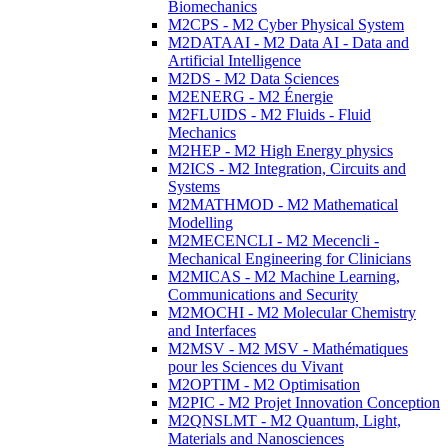
Biomechanics
M2CPS - M2 Cyber Physical System
M2DATAAI - M2 Data AI - Data and
Artificial Intelligence
M2DS - M2 Data Sciences
M2ENERG - M2 Énergie
M2FLUIDS - M2 Fluids - Fluid
Mechanics
M2HEP - M2 High Energy physics
M2ICS - M2 Integration, Circuits and
Systems
M2MATHMOD - M2 Mathematical
Modelling
M2MECENCLI - M2 Mecencli -
Mechanical Engineering for Clinicians
M2MICAS - M2 Machine Learning,
Communications and Security
M2MOCHI - M2 Molecular Chemistry
and Interfaces
M2MSV - M2 MSV - Mathématiques
pour les Sciences du Vivant
M2OPTIM - M2 Optimisation
M2PIC - M2 Projet Innovation Conception
M2QNSLMT - M2 Quantum, Light,
Materials and Nanosciences