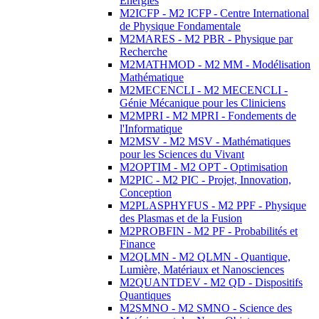
Energies
M2ICFP - M2 ICFP - Centre International
de Physique Fondamentale
M2MARES - M2 PBR - Physique par
Recherche
M2MATHMOD - M2 MM - Modélisation
Mathématique
M2MECENCLI - M2 MECENCLI -
Génie Mécanique pour les Cliniciens
M2MPRI - M2 MPRI - Fondements de
l'Informatique
M2MSV - M2 MSV - Mathématiques
pour les Sciences du Vivant
M2OPTIM - M2 OPT - Optimisation
M2PIC - M2 PIC - Projet, Innovation,
Conception
M2PLASPHYFUS - M2 PPF - Physique
des Plasmas et de la Fusion
M2PROBFIN - M2 PF - Probabilités et
Finance
M2QLMN - M2 QLMN - Quantique,
Lumière, Matériaux et Nanosciences
M2QUANTDEV - M2 QD - Dispositifs
Quantiques
M2SMNO - M2 SMNO - Science des