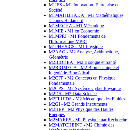
M1IES - M1 Innovation, Entreprise et
Société
M1MATHJHADA - M1 Mathématiques
Jacques Hadamard
M1MECHA - M1 Mécanique
M1MIE - M1 en Economie
M1MPRI - M1 Fondements de
l'Informatique MPRI
M1PHYSICS - M1 Physique
M2AAG - M2 Analyse, Arithmétique,
Géométrie
M2BIOHEA - M2 Biologie et Santé
M2BIOMECA - M2 Biomécanique et
Ingéniérie Biomédical
M2CFP - M2 Concepts en Physique
Fondamentale
M2CPS - M2 Système Cyber Physique
M2DS - M2 Data Science
M2FLUIDS - M2 Mécanique des Fluides
M2GI - M2 Grands Instruments
M2HEP - M2 Physique des Hautes
Energies
M2MARES - M2 Physique par Recherche
M2MATCHEINT - M2 Chimie des