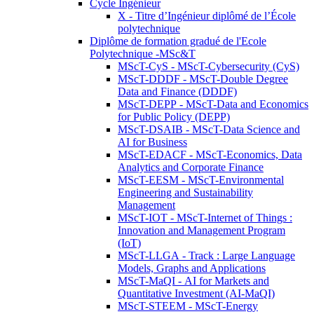
Cycle Ingénieur
X - Titre d’Ingénieur diplômé de l’École
polytechnique
Diplôme de formation gradué de l'Ecole
Polytechnique -MSc&T
MScT-CyS - MScT-Cybersecurity (CyS)
MScT-DDDF - MScT-Double Degree
Data and Finance (DDDF)
MScT-DEPP - MScT-Data and Economics
for Public Policy (DEPP)
MScT-DSAIB - MScT-Data Science and
AI for Business
MScT-EDACF - MScT-Economics, Data
Analytics and Corporate Finance
MScT-EESM - MScT-Environmental
Engineering and Sustainability
Management
MScT-IOT - MScT-Internet of Things :
Innovation and Management Program
(IoT)
MScT-LLGA - Track : Large Language
Models, Graphs and Applications
MScT-MaQI - AI for Markets and
Quantitative Investment (AI-MaQI)
MScT-STEEM - MScT-Energy