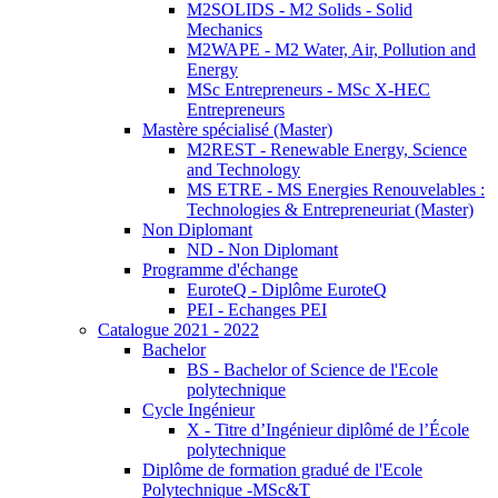
M2SOLIDS - M2 Solids - Solid
Mechanics
M2WAPE - M2 Water, Air, Pollution and
Energy
MSc Entrepreneurs - MSc X-HEC
Entrepreneurs
Mastère spécialisé (Master)
M2REST - Renewable Energy, Science
and Technology
MS ETRE - MS Energies Renouvelables :
Technologies & Entrepreneuriat (Master)
Non Diplomant
ND - Non Diplomant
Programme d'échange
EuroteQ - Diplôme EuroteQ
PEI - Echanges PEI
Catalogue 2021 - 2022
Bachelor
BS - Bachelor of Science de l'Ecole
polytechnique
Cycle Ingénieur
X - Titre d’Ingénieur diplômé de l’École
polytechnique
Diplôme de formation gradué de l'Ecole
Polytechnique -MSc&T