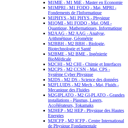
M1MIE - M1 MiE - Master en Economie
M1MPRI - M1 FODQ - Maj. MPRI -
Fondements de l'Informatique
M1PHYS - M1 PHYS - Physique
M1QMI - M1 FODQ - Maj. QMI -
Quantique, Mathematiques, Informatique
M2AAG - M2 AAG - Analyse,
Arithmétique, Géométrie
M2BBH - M2 BBH - Biologie,
Biotechnologie et Santé
M2BME - M2 BME - Ingénierie
BioMédicale
M2CHI - M2 CHI - Chimie et Interfaces
M2CPS - M2 CCSN - Maj. CPS -
Système Cyber Physique
M2DS - M2 DS - Science des données
M2FLUIDS - M2 Mech - Maj. Fluids -
Mecanique des Fluides
M2GIPLATO - M2 GI-PLATO - Grandes
installations - Plasmas, Lasers,
Accélérateurs, Tokamaks
M2HEP - M2 HEP - Physique des Hautes
Energies
M2ICFP - M2 ICFP - Centre International
de Physique Fondamentale