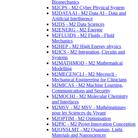
Biomechanics
M2CPS - M2 Cyber Physical System
M2DATAAI - M2 Data AI - Data and
Artificial Intelligence
M2DS - M2 Data Sciences
M2ENERG - M2 Énergie
M2FLUIDS - M2 Fluids - Fluid
Mechanics
M2HEP - M2 High Energy physics
M2ICS - M2 Integration, Circuits and
Systems
M2MATHMOD - M2 Mathematical
Modelling
M2MECENCLI - M2 Mecencli -
Mechanical Engineering for Clinicians
M2MICAS - M2 Machine Learning,
Communications and Security
M2MOCHI - M2 Molecular Chemistry
and Interfaces
M2MSV - M2 MSV - Mathématiques
pour les Sciences du Vivant
M2OPTIM - M2 Optimisation
M2PIC - M2 Projet Innovation Conception
M2QNSLMT - M2 Quantum, Light,
Materials and Nanosciences