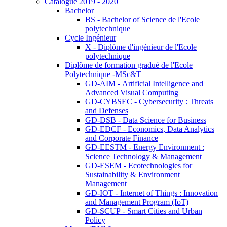
Catalogue 2019 - 2020
Bachelor
BS - Bachelor of Science de l'Ecole
polytechnique
Cycle Ingénieur
X - Diplôme d'ingénieur de l'Ecole
polytechnique
Diplôme de formation gradué de l'Ecole
Polytechnique -MSc&T
GD-AIM - Artificial Intelligence and
Advanced Visual Computing
GD-CYBSEC - Cybersecurity : Threats
and Defenses
GD-DSB - Data Science for Business
GD-EDCF - Economics, Data Analytics
and Corporate Finance
GD-EESTM - Energy Environment :
Science Technology & Management
GD-ESEM - Ecotechnologies for
Sustainability & Environment
Management
GD-IOT - Internet of Things : Innovation
and Management Program (IoT)
GD-SCUP - Smart Cities and Urban
Policy