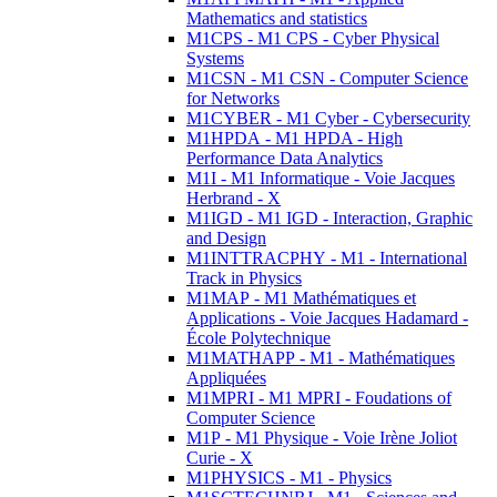
Mathematics and statistics
M1CPS - M1 CPS - Cyber Physical
Systems
M1CSN - M1 CSN - Computer Science
for Networks
M1CYBER - M1 Cyber - Cybersecurity
M1HPDA - M1 HPDA - High
Performance Data Analytics
M1I - M1 Informatique - Voie Jacques
Herbrand - X
M1IGD - M1 IGD - Interaction, Graphic
and Design
M1INTTRACPHY - M1 - International
Track in Physics
M1MAP - M1 Mathématiques et
Applications - Voie Jacques Hadamard -
École Polytechnique
M1MATHAPP - M1 - Mathématiques
Appliquées
M1MPRI - M1 MPRI - Foudations of
Computer Science
M1P - M1 Physique - Voie Irène Joliot
Curie - X
M1PHYSICS - M1 - Physics