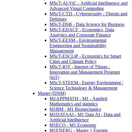
MScT-AI-ViC - Artificial Intelligence and
Advanced Visual Computing
MScT-CTD - Cybersecurity : Threats and
Defenses
MScT-DSB - Data Science for Business
MScT-EDACF - Economics, Data
Analytics and Corporate Finance
MScT-EESM - Environmental
Engineering and Sustainability
Management
MScT-ESCLiP - Economics for Smart
Cities and Climate Policy
MScT-IOT - Internet of Things :
Innovation and Management Program
(IoT)
MScT-STEEM - Energy Environment :
Science Technology & Management
Master (DNM)
M1APPMATH - M1 - Applied
Mathematics and statistics
M1BM - M1 Biomechanics
M1DATAAI - M1 Data AI - Data and
Artificial Intelligence
M1ECO - M1 Economie
M1ENERG - Master 1 Énergie