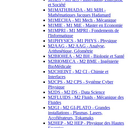
et Société
M1MATHJHADA - M1 MJH -
Mathématiques Jacques Hadamard
M1MECHA - M1 Mech - Mécanique
M1MIE - M1 MiE - Master en Economie
M1MPRI - M1 MPRI - Fondements de
l'Informatique
M1PHYSICS - M1 PHYS - Physique
M2AAG - M2 AAG - Analyse,
Arithmétique, Géométrie
M2BIOHEA - M2 BH - Biologie et Santé
M2BIOMECA - M2 BME - Ingénierie
BioMédicale
M2CHEINT - M2 CI - Chimie et
Interfaces
M2CPS - M2 CPS - Système Cyber
Physique
M2DS - M2 DS - Data Science
M2FLUIDS - M2 Fluids - Mécanique des
Fluides
M2GI - M2 GI-PLATO - Grandes
installations - Plasmas, Lasers,
Accélérateurs, Tokamaks
M2HEP - M2 HEP - Physique des Hautes