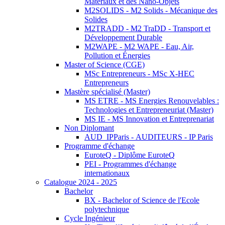
Matériaux et des Nano-Objets
M2SOLIDS - M2 Solids - Mécanique des
Solides
M2TRADD - M2 TraDD - Transport et
Développement Durable
M2WAPE - M2 WAPE - Eau, Air,
Pollution et Énergies
Master of Science (CGE)
MSc Entrepreneurs - MSc X-HEC
Entrepreneurs
Mastère spécialisé (Master)
MS ETRE - MS Energies Renouvelables :
Technologies et Entrepreneuriat (Master)
MS IE - MS Innovation et Entreprenariat
Non Diplomant
AUD_IPParis - AUDITEURS - IP Paris
Programme d'échange
EuroteQ - Diplôme EuroteQ
PEI - Programmes d'échange
internationaux
Catalogue 2024 - 2025
Bachelor
BX - Bachelor of Science de l'Ecole
polytechnique
Cycle Ingénieur