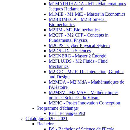
M1MATHJHADA - M1 - Mathematiques
Jacques Hadamard
M1MIE - M1 MiE - Master in Economics
M2BIOMECA - M2 Biomeca -
Biomechanics
M2BM - M2 Biomechanics
M2CFP - M2 CFP - Concepts in
Fundamental Physics
M2CPS - Cyber Physical System
M2DS - Data Sciences
M2ENERG - Master 2 Énergie
M2FLUIDS - M2 Fluids - Fluid
Mechanics
M2IGD - M2 IGD - Interaction, Graphic
and Design
M2MDA - M2 MdA - Mathématiques de
l'Aléatoire
M2MSV - M2 MSV - Mathématiques
pour les Sciences du Vivant
M2PIC - Projet Innovation Conception
Programme d'échange
PEI - Echanges PEI
Catalogue 2020 - 2021
Bachelor
BS - Bachelor of Science de l'Ecole