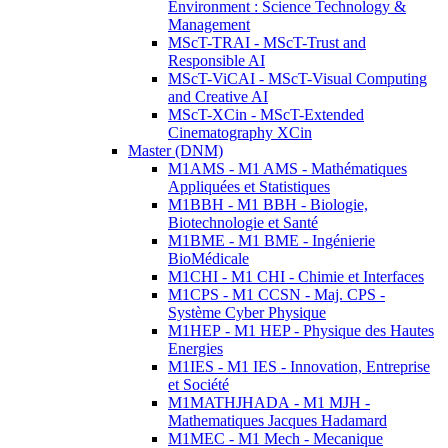
Environment : Science Technology &
Management
MScT-TRAI - MScT-Trust and
Responsible AI
MScT-ViCAI - MScT-Visual Computing
and Creative AI
MScT-XCin - MScT-Extended
Cinematography XCin
Master (DNM)
M1AMS - M1 AMS - Mathématiques
Appliquées et Statistiques
M1BBH - M1 BBH - Biologie,
Biotechnologie et Santé
M1BME - M1 BME - Ingénierie
BioMédicale
M1CHI - M1 CHI - Chimie et Interfaces
M1CPS - M1 CCSN - Maj. CPS -
Système Cyber Physique
M1HEP - M1 HEP - Physique des Hautes
Energies
M1IES - M1 IES - Innovation, Entreprise
et Société
M1MATHJHADA - M1 MJH -
Mathematiques Jacques Hadamard
M1MEC - M1 Mech - Mecanique