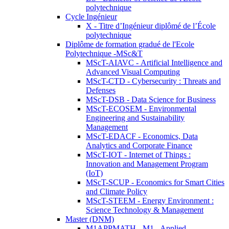
polytechnique
Cycle Ingénieur
X - Titre d’Ingénieur diplômé de l’École
polytechnique
Diplôme de formation gradué de l'Ecole
Polytechnique -MSc&T
MScT-AIAVC - Artificial Intelligence and
Advanced Visual Computing
MScT-CTD - Cybersecurity : Threats and
Defenses
MScT-DSB - Data Science for Business
MScT-ECOSEM - Environmental
Engineering and Sustainability
Management
MScT-EDACF - Economics, Data
Analytics and Corporate Finance
MScT-IOT - Internet of Things :
Innovation and Management Program
(IoT)
MScT-SCUP - Economics for Smart Cities
and Climate Policy
MScT-STEEM - Energy Environment :
Science Technology & Management
Master (DNM)
M1APPMATH - M1 - Applied