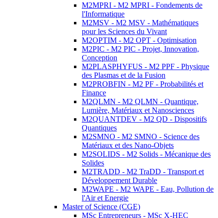
M2MPRI - M2 MPRI - Fondements de
l'Informatique
M2MSV - M2 MSV - Mathématiques
pour les Sciences du Vivant
M2OPTIM - M2 OPT - Optimisation
M2PIC - M2 PIC - Projet, Innovation,
Conception
M2PLASPHYFUS - M2 PPF - Physique
des Plasmas et de la Fusion
M2PROBFIN - M2 PF - Probabilités et
Finance
M2QLMN - M2 QLMN - Quantique,
Lumière, Matériaux et Nanosciences
M2QUANTDEV - M2 QD - Dispositifs
Quantiques
M2SMNO - M2 SMNO - Science des
Matériaux et des Nano-Objets
M2SOLIDS - M2 Solids - Mécanique des
Solides
M2TRADD - M2 TraDD - Transport et
Développement Durable
M2WAPE - M2 WAPE - Eau, Pollution de
l'Air et Energie
Master of Science (CGE)
MSc Entrepreneurs - MSc X-HEC