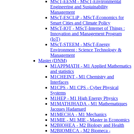
MScT-EESM - MScT-Environmental
Engineering and Sustainability
Management
MScT-ESCLiP - MScT-Economics for
Smart Cities and Climate Policy
MScT-IOT - MScT-Internet of Things :
Innovation and Management Program
(IoT)
MScT-STEEM - MScT-Energy
Environment : Science Technology &
Management
Master (DNM)
M1APPMATH - M1 Applied Mathematics
and statistics
M1CHEINT - M1 Chemistry and
Interfaces
M1CPS - M1 CPS - Cyber Physical
Systems
M1HEP - M1 High Energy Physics
M1MATHJHADA - M1 Mathematiques
Jacques Hadamard
M1MECHA - M1 Mechanics
M1MIE - M1 MIE - Master in Economics
M2BIOHEA - M2 Biology and Health
M2BIOMECA - M2 Biomeca -