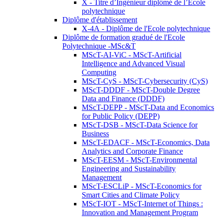
X - Titre d’Ingénieur diplômé de l’École
polytechnique
Diplôme d'établissement
X-4A - Diplôme de l'Ecole polytechnique
Diplôme de formation gradué de l'Ecole
Polytechnique -MSc&T
MScT-AI-ViC - MScT-Artificial
Intelligence and Advanced Visual
Computing
MScT-CyS - MScT-Cybersecurity (CyS)
MScT-DDDF - MScT-Double Degree
Data and Finance (DDDF)
MScT-DEPP - MScT-Data and Economics
for Public Policy (DEPP)
MScT-DSB - MScT-Data Science for
Business
MScT-EDACF - MScT-Economics, Data
Analytics and Corporate Finance
MScT-EESM - MScT-Environmental
Engineering and Sustainability
Management
MScT-ESCLiP - MScT-Economics for
Smart Cities and Climate Policy
MScT-IOT - MScT-Internet of Things :
Innovation and Management Program