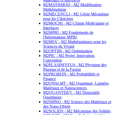
Matériaux et Interfaces
M2MATHMOD - M2 Modélisation
Mathématique
M2MECENCLI - M2 Génie Mécanique
pour les Cliniciens
M2MOCHI - M2 Chimie Moléculaire et
Interfaces
M2MPRI - M2 Fondements de
l'Informatique MPRI
M2MSV - M2 Mathématiques pour les
Sciences du Vivant
M2OPTIM - M2 Optimisation
M2PIC - M2 Projet, Innovation,
Conception
M2PLASPHYFUS - M2 Physique des
Plasmas et de la Fusion
M2PROBFIN - M2 Probabilités et
Finance
M2QNSLMT - M2 Quantique, Lumière,
Matériaux et Nanosciences
M2QUANTDEV - M2 Dispositifs
Quantiques
M2SMNO - M2 Science des Matériaux et
des Nano-Objets
M2SOLIDS - M2 Mécanique des Solides