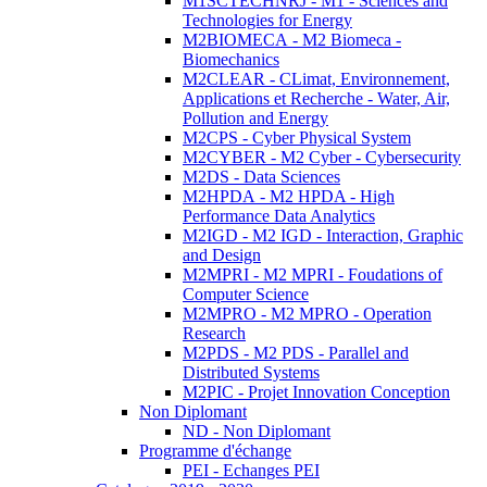
M1SCTECHNRJ - M1 - Sciences and
Technologies for Energy
M2BIOMECA - M2 Biomeca -
Biomechanics
M2CLEAR - CLimat, Environnement,
Applications et Recherche - Water, Air,
Pollution and Energy
M2CPS - Cyber Physical System
M2CYBER - M2 Cyber - Cybersecurity
M2DS - Data Sciences
M2HPDA - M2 HPDA - High
Performance Data Analytics
M2IGD - M2 IGD - Interaction, Graphic
and Design
M2MPRI - M2 MPRI - Foudations of
Computer Science
M2MPRO - M2 MPRO - Operation
Research
M2PDS - M2 PDS - Parallel and
Distributed Systems
M2PIC - Projet Innovation Conception
Non Diplomant
ND - Non Diplomant
Programme d'échange
PEI - Echanges PEI