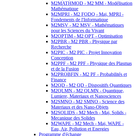
M2MATHMOD - M2 MM - Modélisation
Mathématique
M2MPRI - M2 FODQ - Maj. MPRI -
Fondements de l'Informatique
M2MSV - M2 MSV - Mathématiques
pour les Sciences du Vivant
M2OPTIM - M2 OPT - Optimisation
M2PBR - M2 PBR - Physique par
Recherche
M2PIC - M2 PIC - Projet Innovation
Conception
M2PPF - M2 PPF - Physique des Plasmas
et de la Fusion
M2PROBFIN - M2 PF - Probabilités et
Finance
M2QD - M2 QD - Dispositifs Quantiques
M2QLMN - M2 QLMN - Quantique,
Lumiere, Materiaux et Nanosciences
M2SMNO - M2 SMNO - Science des
Materiaux et des Nano-Objets
M2SOLIDS - M2 Mech - Maj. Solids -
Mecanique des Solides
M2WAPE - M2 Mech - Maj. WAPE -
Eau, Air, Pollution et Energies
Programme d'échange