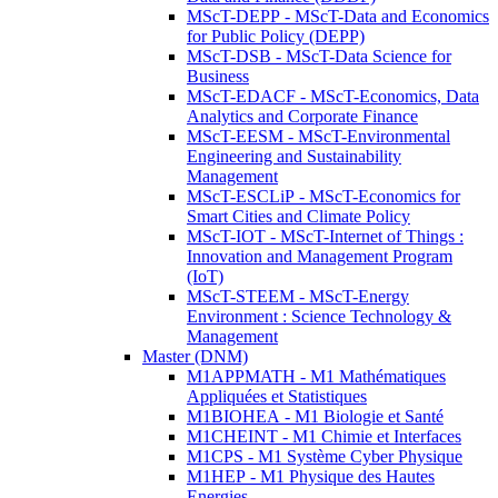
MScT-DEPP - MScT-Data and Economics
for Public Policy (DEPP)
MScT-DSB - MScT-Data Science for
Business
MScT-EDACF - MScT-Economics, Data
Analytics and Corporate Finance
MScT-EESM - MScT-Environmental
Engineering and Sustainability
Management
MScT-ESCLiP - MScT-Economics for
Smart Cities and Climate Policy
MScT-IOT - MScT-Internet of Things :
Innovation and Management Program
(IoT)
MScT-STEEM - MScT-Energy
Environment : Science Technology &
Management
Master (DNM)
M1APPMATH - M1 Mathématiques
Appliquées et Statistiques
M1BIOHEA - M1 Biologie et Santé
M1CHEINT - M1 Chimie et Interfaces
M1CPS - M1 Système Cyber Physique
M1HEP - M1 Physique des Hautes
Energies