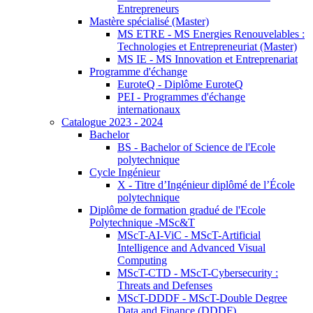
Entrepreneurs
Mastère spécialisé (Master)
MS ETRE - MS Energies Renouvelables :
Technologies et Entrepreneuriat (Master)
MS IE - MS Innovation et Entreprenariat
Programme d'échange
EuroteQ - Diplôme EuroteQ
PEI - Programmes d'échange
internationaux
Catalogue 2023 - 2024
Bachelor
BS - Bachelor of Science de l'Ecole
polytechnique
Cycle Ingénieur
X - Titre d’Ingénieur diplômé de l’École
polytechnique
Diplôme de formation gradué de l'Ecole
Polytechnique -MSc&T
MScT-AI-ViC - MScT-Artificial
Intelligence and Advanced Visual
Computing
MScT-CTD - MScT-Cybersecurity :
Threats and Defenses
MScT-DDDF - MScT-Double Degree
Data and Finance (DDDF)