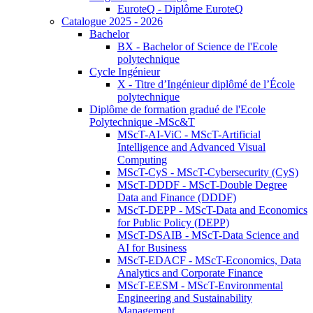
EuroteQ - Diplôme EuroteQ
Catalogue 2025 - 2026
Bachelor
BX - Bachelor of Science de l'Ecole
polytechnique
Cycle Ingénieur
X - Titre d’Ingénieur diplômé de l’École
polytechnique
Diplôme de formation gradué de l'Ecole
Polytechnique -MSc&T
MScT-AI-ViC - MScT-Artificial
Intelligence and Advanced Visual
Computing
MScT-CyS - MScT-Cybersecurity (CyS)
MScT-DDDF - MScT-Double Degree
Data and Finance (DDDF)
MScT-DEPP - MScT-Data and Economics
for Public Policy (DEPP)
MScT-DSAIB - MScT-Data Science and
AI for Business
MScT-EDACF - MScT-Economics, Data
Analytics and Corporate Finance
MScT-EESM - MScT-Environmental
Engineering and Sustainability
Management