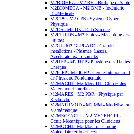
M2BIOHEA - M2 BH - Biologie et Santé
M2BIOMECA - M2 BME - Ingénierie
BioMédicale
M2CPS - M2 CPS - Système Cyber
Physique
M2DS - M2 DS - Data Science
M2FLUIDS - M2 Fluids - Mécanique des
Fluides
M2GI - M2 GI-PLATO - Grandes
installations - Plasmas, Lasers,
Accélérateurs, Tokamaks
M2HEP - M2 HEP - Physique des Hautes
Energies
M2ICFP - M2 ICFP - Centre International
de Physique Fondamentale
M2MACHI - M2 MACHI - Chimie des
Matériaux et Interfaces
M2MARES - M2 PBR - Physique par
Recherche
M2MATHMOD - M2 MM - Modélisation
Mathématique
M2MECENCLI - M2 MECENCLI -
Génie Mécanique pour les Cliniciens
M2MOCHI - M2 MoChI - Chimie
Moléculaire et Interfaces