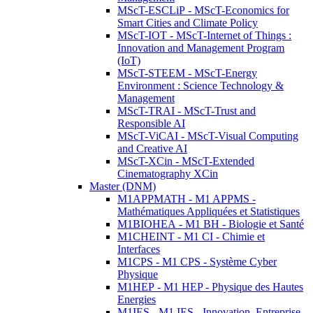
MScT-ESCLiP - MScT-Economics for
Smart Cities and Climate Policy
MScT-IOT - MScT-Internet of Things :
Innovation and Management Program
(IoT)
MScT-STEEM - MScT-Energy
Environment : Science Technology &
Management
MScT-TRAI - MScT-Trust and
Responsible AI
MScT-ViCAI - MScT-Visual Computing
and Creative AI
MScT-XCin - MScT-Extended
Cinematography XCin
Master (DNM)
M1APPMATH - M1 APPMS -
Mathématiques Appliquées et Statistiques
M1BIOHEA - M1 BH - Biologie et Santé
M1CHEINT - M1 CI - Chimie et
Interfaces
M1CPS - M1 CPS - Système Cyber
Physique
M1HEP - M1 HEP - Physique des Hautes
Energies
M1IES - M1 IES - Innovation, Entreprise