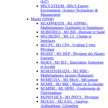
(IoT)
MScT-STEEM - MScT-Energy
Environment : Science Technology &
Management
Master (DNM)
M1APPMATH - M1 APPMS -
Mathématiques Appliquées et Statistiques
M1BIOHEA - M1 BH - Biologie et Santé
M1CHEINT - M1 CI - Chimie et
Interfaces
M1CPS - M1 CPS - Système Cyber
Physique
M1HEP - M1 HEP - Physique des Hautes
Energies
M1IES - M1 IES - Innovation, Entreprise
et Société
M1MATHJHADA - M1 MJH -
Mathématiques Jacques Hadamard
M1MECHA - M1 Mech - Mécanique
M1MIE - M1 MiE - Master en Economie
M1MPRI - M1 MPRI - Fondements de
l'Informatique
M1PHYSICS - M1 PHYS - Physique
M2AAG - M2 AAG - Analyse,
Arithmétique, Géométrie