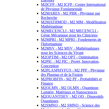
Energies
M2ICFP - M2 ICFP - Centre International
de Physique Fondamentale
M2MARES - M2 PBR - Physique par
Recherche
M2MATHMOD - M2 MM - Modélisation
Mathématique
M2MECENCLI - M2 MECENCLI -
Génie Mécanique pour les Cliniciens
M2MPRI - M2 MPRI - Fondements de
l'Informatique
M2MSV - M2 MSV - Mathématiques
pour les Sciences du Vivant
M2OPTIM - M2 OPT - Optimisation
M2PIC - M2 PIC - Projet, Innovation,
Conception
M2PLASPHYFUS - M2 PPF - Physique
des Plasmas et de la Fusion
M2PROBFIN - M2 PF - Probabilités et
Finance
M2QLMN - M2 QLMN - Quantique,
Lumière, Matériaux et Nanosciences
M2QUANTDEV - M2 QD - Dispositifs
Quantiques
M2SMNO - M2 SMNO - Science des