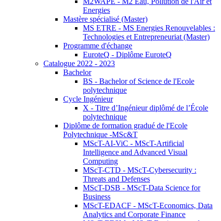
M2WAPE - M2 Eau, Pollution de l'Air et
Energies
Mastère spécialisé (Master)
MS ETRE - MS Energies Renouvelables :
Technologies et Entrepreneuriat (Master)
Programme d'échange
EuroteQ - Diplôme EuroteQ
Catalogue 2022 - 2023
Bachelor
BS - Bachelor of Science de l'Ecole
polytechnique
Cycle Ingénieur
X - Titre d’Ingénieur diplômé de l’École
polytechnique
Diplôme de formation gradué de l'Ecole
Polytechnique -MSc&T
MScT-AI-ViC - MScT-Artificial
Intelligence and Advanced Visual
Computing
MScT-CTD - MScT-Cybersecurity :
Threats and Defenses
MScT-DSB - MScT-Data Science for
Business
MScT-EDACF - MScT-Economics, Data
Analytics and Corporate Finance