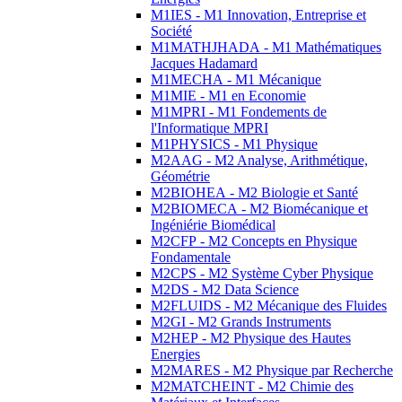
M1IES - M1 Innovation, Entreprise et
Société
M1MATHJHADA - M1 Mathématiques
Jacques Hadamard
M1MECHA - M1 Mécanique
M1MIE - M1 en Economie
M1MPRI - M1 Fondements de
l'Informatique MPRI
M1PHYSICS - M1 Physique
M2AAG - M2 Analyse, Arithmétique,
Géométrie
M2BIOHEA - M2 Biologie et Santé
M2BIOMECA - M2 Biomécanique et
Ingéniérie Biomédical
M2CFP - M2 Concepts en Physique
Fondamentale
M2CPS - M2 Système Cyber Physique
M2DS - M2 Data Science
M2FLUIDS - M2 Mécanique des Fluides
M2GI - M2 Grands Instruments
M2HEP - M2 Physique des Hautes
Energies
M2MARES - M2 Physique par Recherche
M2MATCHEINT - M2 Chimie des