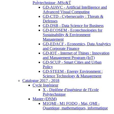
Polytechnique -MSc&T
GD-AIAVC - Artificial Intelligence and
Advanced Visual Computing
GD-CTD - Cybersecurity : Threats &
Defenses
GD-DSB - Data Science for Business
GD-ECOSEM - Ecotechnologies for
Sustainability & Environment
Management
GD-EDACF - Economics, Data Analytics
and Corporate Finance
GD-IOT - Internet of Things : Innovation
and Management Program (IoT)
GD-SCUP - Smart Cities and Urban
Policy
GD-STEEM - Energy Environment :
Science Technology & Management
Catalogue 2017 - 2018
Cycle Ingénieur
X - Diplôme d'ingénieur de l'Ecole
Polytechnique
Master (DNM)
M1QMI - M1 FODQ - Maj. QMI -
Quantique, mathematiques, informatique