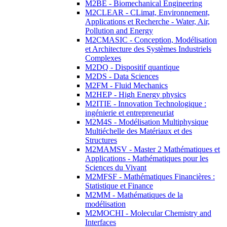
M2BE - Biomechanical Engineering
M2CLEAR - CLimat, Environnement,
Applications et Recherche - Water, Air,
Pollution and Energy
M2CMASIC - Conception, Modélisation
et Architecture des Systèmes Industriels
Complexes
M2DQ - Dispositif quantique
M2DS - Data Sciences
M2FM - Fluid Mechanics
M2HEP - High Energy physics
M2ITIE - Innovation Technologique :
ingénierie et entrepreneuriat
M2M4S - Modélisation Multiphysique
Multiéchelle des Matériaux et des
Structures
M2MAMSV - Master 2 Mathématiques et
Applications - Mathématiques pour les
Sciences du Vivant
M2MFSF - Mathématiques Financières :
Statistique et Finance
M2MM - Mathématiques de la
modélisation
M2MOCHI - Molecular Chemistry and
Interfaces