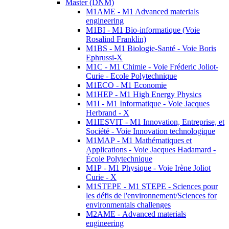
Master (DNM)
M1AME - M1 Advanced materials
engineering
M1BI - M1 Bio-informatique (Voie
Rosalind Franklin)
M1BS - M1 Biologie-Santé - Voie Boris
Ephrussi-X
M1C - M1 Chimie - Voie Fréderic Joliot-
Curie - Ecole Polytechnique
M1ECO - M1 Economie
M1HEP - M1 High Energy Physics
M1I - M1 Informatique - Voie Jacques
Herbrand - X
M1IESVIT - M1 Innovation, Entreprise, et
Société - Voie Innovation technologique
M1MAP - M1 Mathématiques et
Applications - Voie Jacques Hadamard -
École Polytechnique
M1P - M1 Physique - Voie Irène Joliot
Curie - X
M1STEPE - M1 STEPE - Sciences pour
les défis de l'environnement/Sciences for
environmentals challenges
M2AME - Advanced materials
engineering