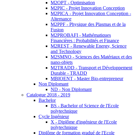
M2OPT - Optimisation
M2PIC - Projet Innovation Conception
M2PICA - Projet Innovation Conception -
Alternance
M2PPF - Physique des Plasmas et de la
Fusion
M2PROBAFI - Mathématiques
Financières : Probabilités et Finance
M2REST - Renewable Energy, Science
and Technology
M2SMNO - Sciences des Matériaux et des
nano-objets
M2TRADD - Transport et Développement
Durable - TRADD
MBIOENT - Master Bio-entrepreneur
Non Diplomant
ND - Non Diplomant
Catalogue 2018 - 2019
Bachelor
BS - Bachelor of Science de l'Ecole
polytechnique
Cycle Ingénieur
X - Diplôme d'ingénieur de l'Ecole
polytechnique
Diplôme de formation gradué de l'Ecole