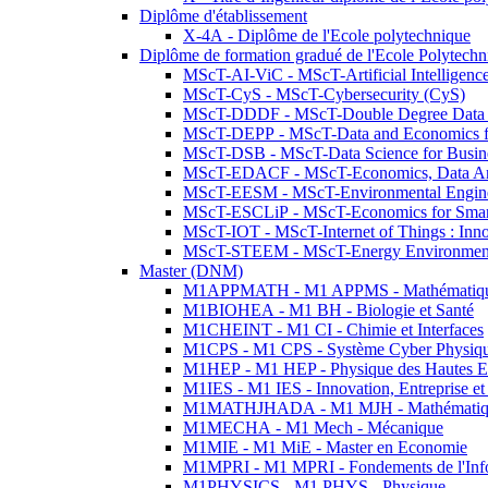
Diplôme d'établissement
X-4A - Diplôme de l'Ecole polytechnique
Diplôme de formation gradué de l'Ecole Polytec
MScT-AI-ViC - MScT-Artificial Intelligen
MScT-CyS - MScT-Cybersecurity (CyS)
MScT-DDDF - MScT-Double Degree Data 
MScT-DEPP - MScT-Data and Economics fo
MScT-DSB - MScT-Data Science for Busin
MScT-EDACF - MScT-Economics, Data Anal
MScT-EESM - MScT-Environmental Enginee
MScT-ESCLiP - MScT-Economics for Smart 
MScT-IOT - MScT-Internet of Things : Inn
MScT-STEEM - MScT-Energy Environment 
Master (DNM)
M1APPMATH - M1 APPMS - Mathématiques A
M1BIOHEA - M1 BH - Biologie et Santé
M1CHEINT - M1 CI - Chimie et Interfaces
M1CPS - M1 CPS - Système Cyber Physiq
M1HEP - M1 HEP - Physique des Hautes E
M1IES - M1 IES - Innovation, Entreprise et
M1MATHJHADA - M1 MJH - Mathématiqu
M1MECHA - M1 Mech - Mécanique
M1MIE - M1 MiE - Master en Economie
M1MPRI - M1 MPRI - Fondements de l'Inf
M1PHYSICS - M1 PHYS - Physique