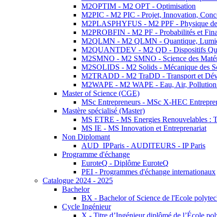
M2OPTIM - M2 OPT - Optimisation
M2PIC - M2 PIC - Projet, Innovation, Conc
M2PLASPHYFUS - M2 PPF - Physique des P
M2PROBFIN - M2 PF - Probabilités et Fin
M2QLMN - M2 QLMN - Quantique, Lumière
M2QUANTDEV - M2 QD - Dispositifs Qua
M2SMNO - M2 SMNO - Science des Matéri
M2SOLIDS - M2 Solids - Mécanique des So
M2TRADD - M2 TraDD - Transport et Dév
M2WAPE - M2 WAPE - Eau, Air, Pollution 
Master of Science (CGE)
MSc Entrepreneurs - MSc X-HEC Entrepre
Mastère spécialisé (Master)
MS ETRE - MS Energies Renouvelables : Tec
MS IE - MS Innovation et Entreprenariat
Non Diplomant
AUD_IPParis - AUDITEURS - IP Paris
Programme d'échange
EuroteQ - Diplôme EuroteQ
PEI - Programmes d'échange internationaux
Catalogue 2024 - 2025
Bachelor
BX - Bachelor of Science de l'Ecole polyte
Cycle Ingénieur
X - Titre d’Ingénieur diplômé de l’École po