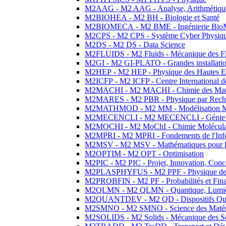
M2AAG - M2 AAG - Analyse, Arithmétique
M2BIOHEA - M2 BH - Biologie et Santé
M2BIOMECA - M2 BME - Ingénierie BioM
M2CPS - M2 CPS - Système Cyber Physiq
M2DS - M2 DS - Data Science
M2FLUIDS - M2 Fluids - Mécanique des Fl
M2GI - M2 GI-PLATO - Grandes installation
M2HEP - M2 HEP - Physique des Hautes E
M2ICFP - M2 ICFP - Centre International 
M2MACHI - M2 MACHI - Chimie des Matéri
M2MARES - M2 PBR - Physique par Rech
M2MATHMOD - M2 MM - Modélisation M
M2MECENCLI - M2 MECENCLI - Génie Méc
M2MOCHI - M2 MoChI - Chimie Moléculaire
M2MPRI - M2 MPRI - Fondements de l'Inf
M2MSV - M2 MSV - Mathématiques pour le
M2OPTIM - M2 OPT - Optimisation
M2PIC - M2 PIC - Projet, Innovation, Conc
M2PLASPHYFUS - M2 PPF - Physique des P
M2PROBFIN - M2 PF - Probabilités et Fin
M2QLMN - M2 QLMN - Quantique, Lumière
M2QUANTDEV - M2 QD - Dispositifs Qua
M2SMNO - M2 SMNO - Science des Matéri
M2SOLIDS - M2 Solids - Mécanique des So