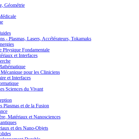
, Géométrie
édicale
ue
uides
s - Plasmas, Lasers, Accélérateurs, Tokamaks
nergies
de Physique Fondamentale
aux et Interfaces
erche
athématique
anique pour les Cliniciens
 et Interfaces
ormatique
s Sciences du Vivant
eption
lasmas et de la Fusion
ance
, Matériaux et Nanosciences
ntiques
aux et des Nano-Objets
lides