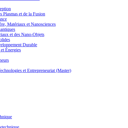
eption
lasmas et de la Fusion
ance
, Matériaux et Nanosciences
ntiques
aux et des Nano-Objets
lides
eloppement Durable
et Énergies
neurs
hnologies et Entrepreneuriat (Master)
chnique
lytechnique