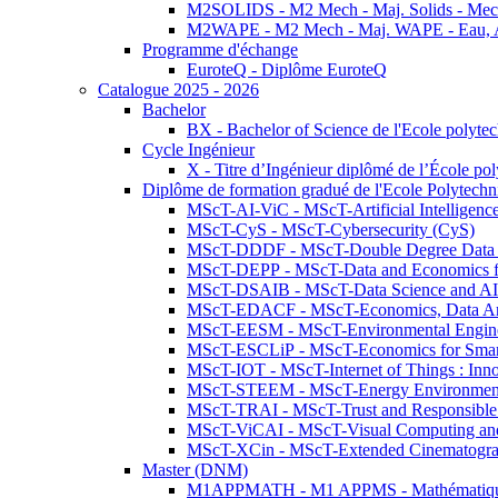
M2SOLIDS - M2 Mech - Maj. Solids - Meca
M2WAPE - M2 Mech - Maj. WAPE - Eau, Air
Programme d'échange
EuroteQ - Diplôme EuroteQ
Catalogue 2025 - 2026
Bachelor
BX - Bachelor of Science de l'Ecole polyte
Cycle Ingénieur
X - Titre d’Ingénieur diplômé de l’École po
Diplôme de formation gradué de l'Ecole Polytec
MScT-AI-ViC - MScT-Artificial Intelligen
MScT-CyS - MScT-Cybersecurity (CyS)
MScT-DDDF - MScT-Double Degree Data 
MScT-DEPP - MScT-Data and Economics fo
MScT-DSAIB - MScT-Data Science and AI 
MScT-EDACF - MScT-Economics, Data Anal
MScT-EESM - MScT-Environmental Enginee
MScT-ESCLiP - MScT-Economics for Smart 
MScT-IOT - MScT-Internet of Things : Inn
MScT-STEEM - MScT-Energy Environment 
MScT-TRAI - MScT-Trust and Responsible
MScT-ViCAI - MScT-Visual Computing and
MScT-XCin - MScT-Extended Cinematogr
Master (DNM)
M1APPMATH - M1 APPMS - Mathématiques A