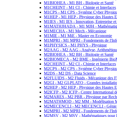
M1BIOHEA - M1 BH - Biologie et Santé
M1CHEINT - M1 CI - Chimie et Interfaces
M1CPS - M1 CPS - Système Cyber Physiq
M1HEP - M1 HEP - Physique des Hautes E
M1IES - M1 IES - Innovation, Entreprise et
M1MATHJHADA - M1 MJH - Mathématiqu
M1MECHA - M1 Mech - Mécanique
M1MIE - M1 MiE - Master en Economie
M1MPRI - M1 MPRI - Fondements de l'Inf
M1PHYSICS - M1 PHYS - Physique
M2AAG - M2 AAG - Analyse, Arithmétique
M2BIOHEA - M2 BH - Biologie et Santé
M2BIOMECA - M2 BME - Ingénierie BioM
M2CHEINT - M2 CI - Chimie et Interfaces
M2CPS - M2 CPS - Système Cyber Physiq
M2DS - M2 DS - Data Science
M2FLUIDS - M2 Fluids - Mécanique des Fl
M2GI - M2 GI-PLATO - Grandes installation
M2HEP - M2 HEP - Physique des Hautes E
M2ICFP - M2 ICFP - Centre International 
M2MARES - M2 PBR - Physique par Rech
M2MATHMOD - M2 MM - Modélisation M
M2MECENCLI - M2 MECENCLI - Génie Méc
M2MPRI - M2 MPRI - Fondements de l'Inf
M2MSV - M2 MSV - Mathématiques pour le