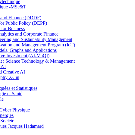
lytechnique
hnique -MSc&T
and Finance (DDDF)
r Public Policy (DEPP)
for Business
ytics and Corporate Finance
ring and Sustainability Management
ovation and Management Program (IoT)
ls, Graphs and Applications
ive Investment (AI-MaQI)
: Science Technology & Management
 AI
 Creative AI
aphy XCin
es et Statistiques
ie et Santé
le
Cyber Physique
nergies
 Société
es Jacques Hadamard