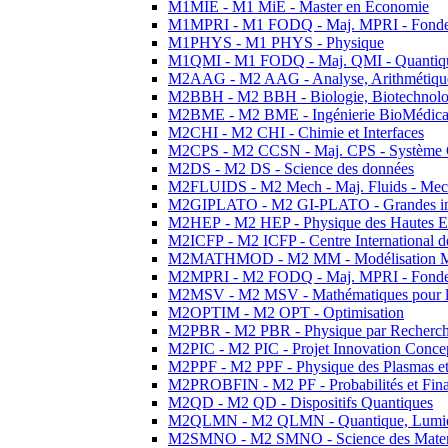
M1MIE - M1 MiE - Master en Economie
M1MPRI - M1 FODQ - Maj. MPRI - Fondeme
M1PHYS - M1 PHYS - Physique
M1QMI - M1 FODQ - Maj. QMI - Quantique
M2AAG - M2 AAG - Analyse, Arithmétique
M2BBH - M2 BBH - Biologie, Biotechnolog
M2BME - M2 BME - Ingénierie BioMédica
M2CHI - M2 CHI - Chimie et Interfaces
M2CPS - M2 CCSN - Maj. CPS - Système 
M2DS - M2 DS - Science des données
M2FLUIDS - M2 Mech - Maj. Fluids - Meca
M2GIPLATO - M2 GI-PLATO - Grandes instal
M2HEP - M2 HEP - Physique des Hautes E
M2ICFP - M2 ICFP - Centre International 
M2MATHMOD - M2 MM - Modélisation M
M2MPRI - M2 FODQ - Maj. MPRI - Fondeme
M2MSV - M2 MSV - Mathématiques pour le
M2OPTIM - M2 OPT - Optimisation
M2PBR - M2 PBR - Physique par Recherc
M2PIC - M2 PIC - Projet Innovation Conce
M2PPF - M2 PPF - Physique des Plasmas et
M2PROBFIN - M2 PF - Probabilités et Fin
M2QD - M2 QD - Dispositifs Quantiques
M2QLMN - M2 QLMN - Quantique, Lumiere
M2SMNO - M2 SMNO - Science des Materi