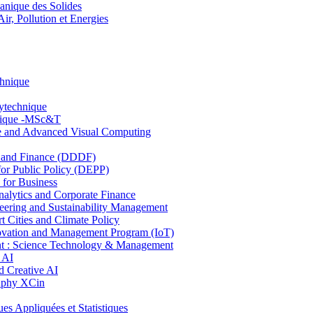
nique des Solides
, Pollution et Energies
chnique
lytechnique
hnique -MSc&T
ce and Advanced Visual Computing
and Finance (DDDF)
r Public Policy (DEPP)
for Business
ytics and Corporate Finance
ring and Sustainability Management
Cities and Climate Policy
ovation and Management Program (IoT)
: Science Technology & Management
 AI
 Creative AI
aphy XCin
ppliquées et Statistiques