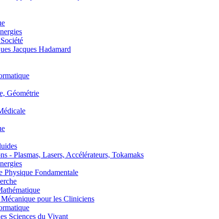
ue
nergies
 Société
es Jacques Hadamard
ormatique
, Géométrie
édicale
ue
uides
s - Plasmas, Lasers, Accélérateurs, Tokamaks
nergies
de Physique Fondamentale
erche
athématique
anique pour les Cliniciens
ormatique
s Sciences du Vivant