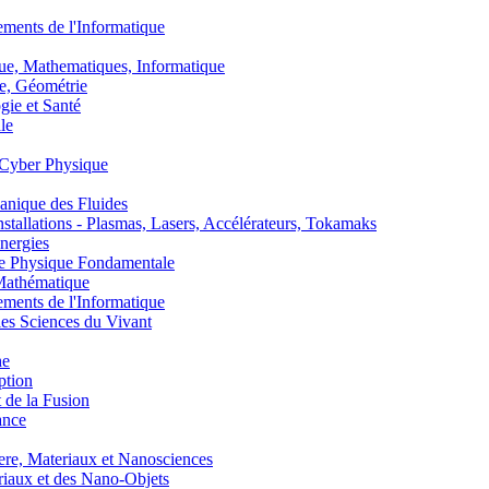
nts de l'Informatique
, Mathematiques, Informatique
, Géométrie
ie et Santé
le
Cyber Physique
nique des Fluides
lations - Plasmas, Lasers, Accélérateurs, Tokamaks
nergies
de Physique Fondamentale
athématique
nts de l'Informatique
s Sciences du Vivant
he
ption
 de la Fusion
ance
, Materiaux et Nanosciences
aux et des Nano-Objets