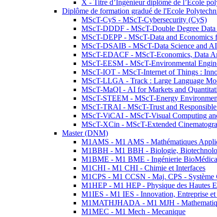
X - Titre d’Ingénieur diplômé de l’École po
Diplôme de formation gradué de l'Ecole Polytec
MScT-CyS - MScT-Cybersecurity (CyS)
MScT-DDDF - MScT-Double Degree Data 
MScT-DEPP - MScT-Data and Economics fo
MScT-DSAIB - MScT-Data Science and AI 
MScT-EDACF - MScT-Economics, Data Anal
MScT-EESM - MScT-Environmental Enginee
MScT-IOT - MScT-Internet of Things : Inn
MScT-LLGA - Track : Large Language Mode
MScT-MaQI - AI for Markets and Quantitat
MScT-STEEM - MScT-Energy Environment 
MScT-TRAI - MScT-Trust and Responsible
MScT-ViCAI - MScT-Visual Computing and
MScT-XCin - MScT-Extended Cinematogr
Master (DNM)
M1AMS - M1 AMS - Mathématiques Appliqué
M1BBH - M1 BBH - Biologie, Biotechnolog
M1BME - M1 BME - Ingénierie BioMédica
M1CHI - M1 CHI - Chimie et Interfaces
M1CPS - M1 CCSN - Maj. CPS - Système 
M1HEP - M1 HEP - Physique des Hautes E
M1IES - M1 IES - Innovation, Entreprise et
M1MATHJHADA - M1 MJH - Mathematiqu
M1MEC - M1 Mech - Mecanique