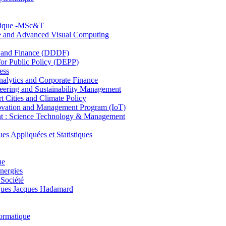
hnique -MSc&T
ce and Advanced Visual Computing
and Finance (DDDF)
r Public Policy (DEPP)
ess
ytics and Corporate Finance
ring and Sustainability Management
Cities and Climate Policy
ovation and Management Program (IoT)
: Science Technology & Management
ppliquées et Statistiques
ue
nergies
 Société
es Jacques Hadamard
ormatique