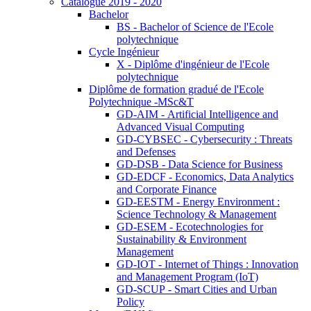
Catalogue 2019 - 2020
Bachelor
BS - Bachelor of Science de l'Ecole
polytechnique
Cycle Ingénieur
X - Diplôme d'ingénieur de l'Ecole
polytechnique
Diplôme de formation gradué de l'Ecole
Polytechnique -MSc&T
GD-AIM - Artificial Intelligence and
Advanced Visual Computing
GD-CYBSEC - Cybersecurity : Threats
and Defenses
GD-DSB - Data Science for Business
GD-EDCF - Economics, Data Analytics
and Corporate Finance
GD-EESTM - Energy Environment :
Science Technology & Management
GD-ESEM - Ecotechnologies for
Sustainability & Environment
Management
GD-IOT - Internet of Things : Innovation
and Management Program (IoT)
GD-SCUP - Smart Cities and Urban
Policy