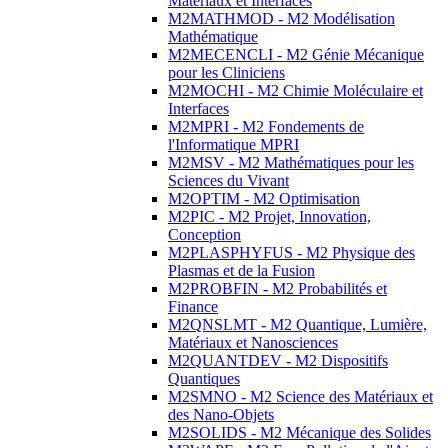
Matériaux et Interfaces
M2MATHMOD - M2 Modélisation
Mathématique
M2MECENCLI - M2 Génie Mécanique
pour les Cliniciens
M2MOCHI - M2 Chimie Moléculaire et
Interfaces
M2MPRI - M2 Fondements de
l'Informatique MPRI
M2MSV - M2 Mathématiques pour les
Sciences du Vivant
M2OPTIM - M2 Optimisation
M2PIC - M2 Projet, Innovation,
Conception
M2PLASPHYFUS - M2 Physique des
Plasmas et de la Fusion
M2PROBFIN - M2 Probabilités et
Finance
M2QNSLMT - M2 Quantique, Lumière,
Matériaux et Nanosciences
M2QUANTDEV - M2 Dispositifs
Quantiques
M2SMNO - M2 Science des Matériaux et
des Nano-Objets
M2SOLIDS - M2 Mécanique des Solides