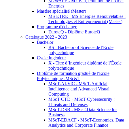
M2WAPE - M2 Eau, Pollution de l'Air et
Energies
Mastère spécialisé (Master)
MS ETRE - MS Energies Renouvelables :
Technologies et Entrepreneuriat (Master)
Programme d'échange
EuroteQ - Diplôme EuroteQ
Catalogue 2022 - 2023
Bachelor
BS - Bachelor of Science de l'Ecole
polytechnique
Cycle Ingénieur
X - Titre d’Ingénieur diplômé de l’École
polytechnique
Diplôme de formation gradué de l'Ecole
Polytechnique -MSc&T
MScT-AI-ViC - MScT-Artificial
Intelligence and Advanced Visual
Computing
MScT-CTD - MScT-Cybersecurity :
Threats and Defenses
MScT-DSB - MScT-Data Science for
Business
MScT-EDACF - MScT-Economics, Data
Analytics and Corporate Finance