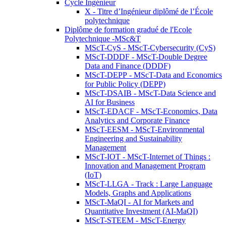
Cycle Ingénieur
X - Titre d’Ingénieur diplômé de l’École
polytechnique
Diplôme de formation gradué de l'Ecole
Polytechnique -MSc&T
MScT-CyS - MScT-Cybersecurity (CyS)
MScT-DDDF - MScT-Double Degree
Data and Finance (DDDF)
MScT-DEPP - MScT-Data and Economics
for Public Policy (DEPP)
MScT-DSAIB - MScT-Data Science and
AI for Business
MScT-EDACF - MScT-Economics, Data
Analytics and Corporate Finance
MScT-EESM - MScT-Environmental
Engineering and Sustainability
Management
MScT-IOT - MScT-Internet of Things :
Innovation and Management Program
(IoT)
MScT-LLGA - Track : Large Language
Models, Graphs and Applications
MScT-MaQI - AI for Markets and
Quantitative Investment (AI-MaQI)
MScT-STEEM - MScT-Energy