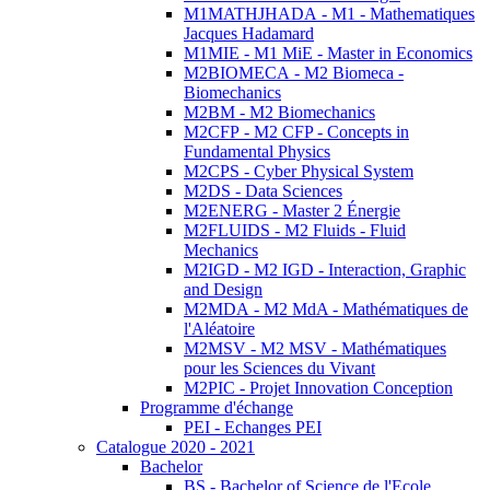
M1MATHJHADA - M1 - Mathematiques
Jacques Hadamard
M1MIE - M1 MiE - Master in Economics
M2BIOMECA - M2 Biomeca -
Biomechanics
M2BM - M2 Biomechanics
M2CFP - M2 CFP - Concepts in
Fundamental Physics
M2CPS - Cyber Physical System
M2DS - Data Sciences
M2ENERG - Master 2 Énergie
M2FLUIDS - M2 Fluids - Fluid
Mechanics
M2IGD - M2 IGD - Interaction, Graphic
and Design
M2MDA - M2 MdA - Mathématiques de
l'Aléatoire
M2MSV - M2 MSV - Mathématiques
pour les Sciences du Vivant
M2PIC - Projet Innovation Conception
Programme d'échange
PEI - Echanges PEI
Catalogue 2020 - 2021
Bachelor
BS - Bachelor of Science de l'Ecole