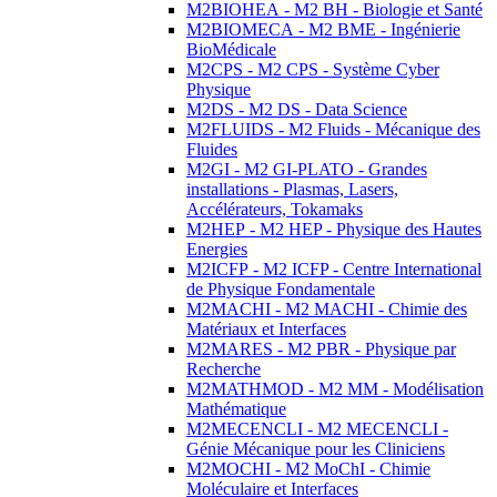
M2BIOHEA - M2 BH - Biologie et Santé
M2BIOMECA - M2 BME - Ingénierie
BioMédicale
M2CPS - M2 CPS - Système Cyber
Physique
M2DS - M2 DS - Data Science
M2FLUIDS - M2 Fluids - Mécanique des
Fluides
M2GI - M2 GI-PLATO - Grandes
installations - Plasmas, Lasers,
Accélérateurs, Tokamaks
M2HEP - M2 HEP - Physique des Hautes
Energies
M2ICFP - M2 ICFP - Centre International
de Physique Fondamentale
M2MACHI - M2 MACHI - Chimie des
Matériaux et Interfaces
M2MARES - M2 PBR - Physique par
Recherche
M2MATHMOD - M2 MM - Modélisation
Mathématique
M2MECENCLI - M2 MECENCLI -
Génie Mécanique pour les Cliniciens
M2MOCHI - M2 MoChI - Chimie
Moléculaire et Interfaces