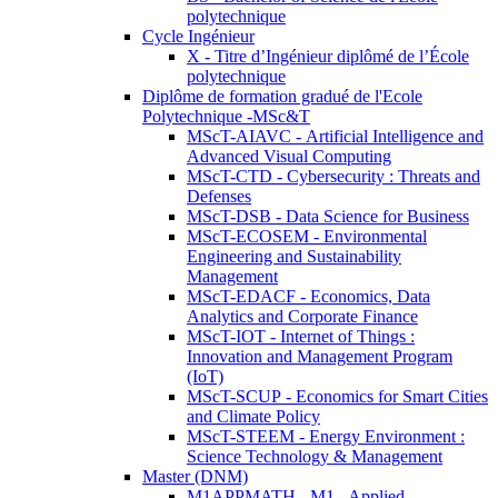
polytechnique
Cycle Ingénieur
X - Titre d’Ingénieur diplômé de l’École
polytechnique
Diplôme de formation gradué de l'Ecole
Polytechnique -MSc&T
MScT-AIAVC - Artificial Intelligence and
Advanced Visual Computing
MScT-CTD - Cybersecurity : Threats and
Defenses
MScT-DSB - Data Science for Business
MScT-ECOSEM - Environmental
Engineering and Sustainability
Management
MScT-EDACF - Economics, Data
Analytics and Corporate Finance
MScT-IOT - Internet of Things :
Innovation and Management Program
(IoT)
MScT-SCUP - Economics for Smart Cities
and Climate Policy
MScT-STEEM - Energy Environment :
Science Technology & Management
Master (DNM)
M1APPMATH - M1 - Applied