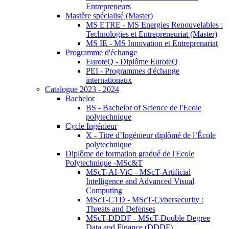
Entrepreneurs
Mastère spécialisé (Master)
MS ETRE - MS Energies Renouvelables :
Technologies et Entrepreneuriat (Master)
MS IE - MS Innovation et Entreprenariat
Programme d'échange
EuroteQ - Diplôme EuroteQ
PEI - Programmes d'échange
internationaux
Catalogue 2023 - 2024
Bachelor
BS - Bachelor of Science de l'Ecole
polytechnique
Cycle Ingénieur
X - Titre d’Ingénieur diplômé de l’École
polytechnique
Diplôme de formation gradué de l'Ecole
Polytechnique -MSc&T
MScT-AI-ViC - MScT-Artificial
Intelligence and Advanced Visual
Computing
MScT-CTD - MScT-Cybersecurity :
Threats and Defenses
MScT-DDDF - MScT-Double Degree
Data and Finance (DDDF)