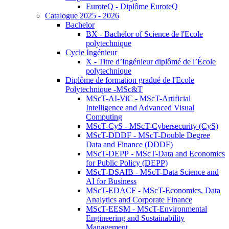
EuroteQ - Diplôme EuroteQ
Catalogue 2025 - 2026
Bachelor
BX - Bachelor of Science de l'Ecole
polytechnique
Cycle Ingénieur
X - Titre d’Ingénieur diplômé de l’École
polytechnique
Diplôme de formation gradué de l'Ecole
Polytechnique -MSc&T
MScT-AI-ViC - MScT-Artificial
Intelligence and Advanced Visual
Computing
MScT-CyS - MScT-Cybersecurity (CyS)
MScT-DDDF - MScT-Double Degree
Data and Finance (DDDF)
MScT-DEPP - MScT-Data and Economics
for Public Policy (DEPP)
MScT-DSAIB - MScT-Data Science and
AI for Business
MScT-EDACF - MScT-Economics, Data
Analytics and Corporate Finance
MScT-EESM - MScT-Environmental
Engineering and Sustainability
Management