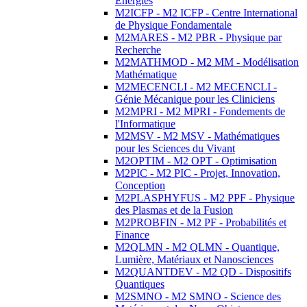
Energies
M2ICFP - M2 ICFP - Centre International
de Physique Fondamentale
M2MARES - M2 PBR - Physique par
Recherche
M2MATHMOD - M2 MM - Modélisation
Mathématique
M2MECENCLI - M2 MECENCLI -
Génie Mécanique pour les Cliniciens
M2MPRI - M2 MPRI - Fondements de
l'Informatique
M2MSV - M2 MSV - Mathématiques
pour les Sciences du Vivant
M2OPTIM - M2 OPT - Optimisation
M2PIC - M2 PIC - Projet, Innovation,
Conception
M2PLASPHYFUS - M2 PPF - Physique
des Plasmas et de la Fusion
M2PROBFIN - M2 PF - Probabilités et
Finance
M2QLMN - M2 QLMN - Quantique,
Lumière, Matériaux et Nanosciences
M2QUANTDEV - M2 QD - Dispositifs
Quantiques
M2SMNO - M2 SMNO - Science des