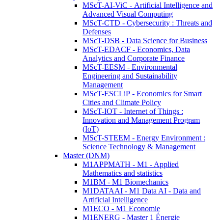
MScT-AI-ViC - Artificial Intelligence and
Advanced Visual Computing
MScT-CTD - Cybersecurity : Threats and
Defenses
MScT-DSB - Data Science for Business
MScT-EDACF - Economics, Data
Analytics and Corporate Finance
MScT-EESM - Environmental
Engineering and Sustainability
Management
MScT-ESCLiP - Economics for Smart
Cities and Climate Policy
MScT-IOT - Internet of Things :
Innovation and Management Program
(IoT)
MScT-STEEM - Energy Environment :
Science Technology & Management
Master (DNM)
M1APPMATH - M1 - Applied
Mathematics and statistics
M1BM - M1 Biomechanics
M1DATAAI - M1 Data AI - Data and
Artificial Intelligence
M1ECO - M1 Economie
M1ENERG - Master 1 Énergie