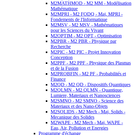
M2MATHMOD - M2 MM - Modélisation
Mathématique
M2MPRI - M2 FODQ - Maj. MPRI -
Fondements de l'Informatique
M2MSV - M2 MSV - Mathématiques
pour les Sciences du Vivant
M2OPTIM - M2 OPT - Optimisation
M2PBR - M2 PBR - Physique par
Recherche
M2PIC - M2 PIC - Projet Innovation
Conception
M2PPF - M2 PPF - Physique des Plasmas
et de la Fusion
M2PROBFIN - M2 PF - Probabilités et
Finance
M2QD - M2 QD - Dispositifs Quantiques
M2QLMN - M2 QLMN - Quantique,
Lumiere, Materiaux et Nanosciences
M2SMNO - M2 SMNO - Science des
Materiaux et des Nano-Objets
M2SOLIDS - M2 Mech - Maj. Solids -
Mecanique des Solides
M2WAPE - M2 Mech - Maj. WAPE -
Eau, Air, Pollution et Energies
Programme d'échange