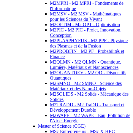
M2MPRI - M2 MPRI - Fondements de
l'Informatique
M2MSV - M2 MSV - Mathématiques
pour les Sciences du Vivant
M2OPTIM - M2 OPT - Optimisation
M2PIC - M2 PIC - Projet, Innovation,
Conception
M2PLASPHYFUS - M2 PPF - Physique
des Plasmas et de la Fusion
M2PROBFIN - M2 PF - Probabilités et
Finance
M2QLMN - M2 QLMN - Quantique,
Lumière, Matériaux et Nanosciences
M2QUANTDEV - M2 QD - Dispositifs
Quantiques
M2SMNO - M2 SMNO - Science des
Matériaux et des Nano-Objets
M2SOLIDS - M2 Solids - Mécanique des
Solides
M2TRADD - M2 TraDD - Transport et
Développement Durable
M2WAPE - M2 WAPE - Eau, Pollution de
l'Air et Energie
Master of Science (CGE)
MSc Entrepreneurs - MSc X-HEC