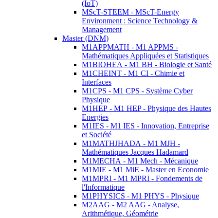
(IoT)
MScT-STEEM - MScT-Energy
Environment : Science Technology &
Management
Master (DNM)
M1APPMATH - M1 APPMS -
Mathématiques Appliquées et Statistiques
M1BIOHEA - M1 BH - Biologie et Santé
M1CHEINT - M1 CI - Chimie et
Interfaces
M1CPS - M1 CPS - Système Cyber
Physique
M1HEP - M1 HEP - Physique des Hautes
Energies
M1IES - M1 IES - Innovation, Entreprise
et Société
M1MATHJHADA - M1 MJH -
Mathématiques Jacques Hadamard
M1MECHA - M1 Mech - Mécanique
M1MIE - M1 MiE - Master en Economie
M1MPRI - M1 MPRI - Fondements de
l'Informatique
M1PHYSICS - M1 PHYS - Physique
M2AAG - M2 AAG - Analyse,
Arithmétique, Géométrie