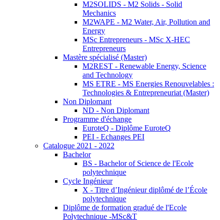
M2SOLIDS - M2 Solids - Solid
Mechanics
M2WAPE - M2 Water, Air, Pollution and
Energy
MSc Entrepreneurs - MSc X-HEC
Entrepreneurs
Mastère spécialisé (Master)
M2REST - Renewable Energy, Science
and Technology
MS ETRE - MS Energies Renouvelables :
Technologies & Entrepreneuriat (Master)
Non Diplomant
ND - Non Diplomant
Programme d'échange
EuroteQ - Diplôme EuroteQ
PEI - Echanges PEI
Catalogue 2021 - 2022
Bachelor
BS - Bachelor of Science de l'Ecole
polytechnique
Cycle Ingénieur
X - Titre d’Ingénieur diplômé de l’École
polytechnique
Diplôme de formation gradué de l'Ecole
Polytechnique -MSc&T