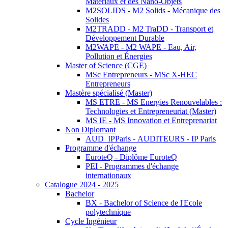
Matériaux et des Nano-Objets
M2SOLIDS - M2 Solids - Mécanique des
Solides
M2TRADD - M2 TraDD - Transport et
Développement Durable
M2WAPE - M2 WAPE - Eau, Air,
Pollution et Énergies
Master of Science (CGE)
MSc Entrepreneurs - MSc X-HEC
Entrepreneurs
Mastère spécialisé (Master)
MS ETRE - MS Energies Renouvelables :
Technologies et Entrepreneuriat (Master)
MS IE - MS Innovation et Entreprenariat
Non Diplomant
AUD_IPParis - AUDITEURS - IP Paris
Programme d'échange
EuroteQ - Diplôme EuroteQ
PEI - Programmes d'échange
internationaux
Catalogue 2024 - 2025
Bachelor
BX - Bachelor of Science de l'Ecole
polytechnique
Cycle Ingénieur