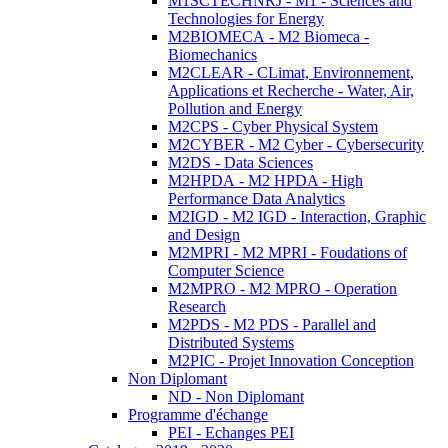
M1SCTECHNRJ - M1 - Sciences and
Technologies for Energy
M2BIOMECA - M2 Biomeca -
Biomechanics
M2CLEAR - CLimat, Environnement,
Applications et Recherche - Water, Air,
Pollution and Energy
M2CPS - Cyber Physical System
M2CYBER - M2 Cyber - Cybersecurity
M2DS - Data Sciences
M2HPDA - M2 HPDA - High
Performance Data Analytics
M2IGD - M2 IGD - Interaction, Graphic
and Design
M2MPRI - M2 MPRI - Foudations of
Computer Science
M2MPRO - M2 MPRO - Operation
Research
M2PDS - M2 PDS - Parallel and
Distributed Systems
M2PIC - Projet Innovation Conception
Non Diplomant
ND - Non Diplomant
Programme d'échange
PEI - Echanges PEI