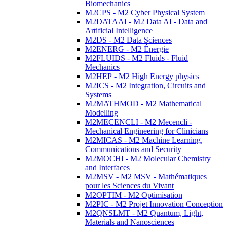
Biomechanics
M2CPS - M2 Cyber Physical System
M2DATAAI - M2 Data AI - Data and
Artificial Intelligence
M2DS - M2 Data Sciences
M2ENERG - M2 Énergie
M2FLUIDS - M2 Fluids - Fluid
Mechanics
M2HEP - M2 High Energy physics
M2ICS - M2 Integration, Circuits and
Systems
M2MATHMOD - M2 Mathematical
Modelling
M2MECENCLI - M2 Mecencli -
Mechanical Engineering for Clinicians
M2MICAS - M2 Machine Learning,
Communications and Security
M2MOCHI - M2 Molecular Chemistry
and Interfaces
M2MSV - M2 MSV - Mathématiques
pour les Sciences du Vivant
M2OPTIM - M2 Optimisation
M2PIC - M2 Projet Innovation Conception
M2QNSLMT - M2 Quantum, Light,
Materials and Nanosciences