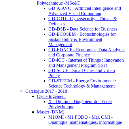
Polytechnique -MSc&T
GD-AIAVC - Artificial Intelligence and
Advanced Visual Computing
GD-CTD - Cybersecurity : Threats &
Defenses
GD-DSB - Data Science for Business
GD-ECOSEM - Ecotechnologies for
Sustainability & Environment
Management
GD-EDACF - Economics, Data Analytics
and Corporate Finance
GD-IOT - Internet of Things : Innovation
and Management Program (IoT)
GD-SCUP - Smart Cities and Urban
Policy
GD-STEEM - Energy Environment :
Science Technology & Management
Catalogue 2017 - 2018
Cycle Ingénieur
X - Diplôme d'ingénieur de l'Ecole
Polytechnique
Master (DNM)
M1QMI - M1 FODQ - Maj. QMI -
Quantique, mathematiques, informatique