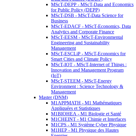
MScT-DEPP - MScT-Data and Economics
for Public Policy (DEPP)
MScT-DSB - MScT-Data Science for
Business
MScT-EDACF - MScT-Economics, Data
Analytics and Corporate Finance
MScT-EESM - MScT-Environmental
Engineering and Sustainability
Management
MScT-ESCLiP - MScT-Economics for
Smart Cities and Climate Policy
MScT-IOT - MScT-Internet of Things :
Innovation and Management Program
(IoT)
MScT-STEEM - MScT-Energy
Environment : Science Technology &
Management
Master (DNM)
M1APPMATH - M1 Mathématiques
Appliquées et Statistiques
M1BIOHEA - M1 Biologie et Santé
M1CHEINT - M1 Chimie et Interfaces
M1CPS - M1 Système Cyber Physique
M1HEP - M1 Physique des Hautes
Energies