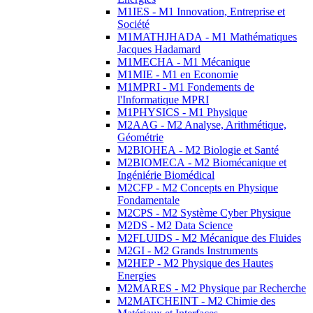
M1IES - M1 Innovation, Entreprise et
Société
M1MATHJHADA - M1 Mathématiques
Jacques Hadamard
M1MECHA - M1 Mécanique
M1MIE - M1 en Economie
M1MPRI - M1 Fondements de
l'Informatique MPRI
M1PHYSICS - M1 Physique
M2AAG - M2 Analyse, Arithmétique,
Géométrie
M2BIOHEA - M2 Biologie et Santé
M2BIOMECA - M2 Biomécanique et
Ingéniérie Biomédical
M2CFP - M2 Concepts en Physique
Fondamentale
M2CPS - M2 Système Cyber Physique
M2DS - M2 Data Science
M2FLUIDS - M2 Mécanique des Fluides
M2GI - M2 Grands Instruments
M2HEP - M2 Physique des Hautes
Energies
M2MARES - M2 Physique par Recherche
M2MATCHEINT - M2 Chimie des