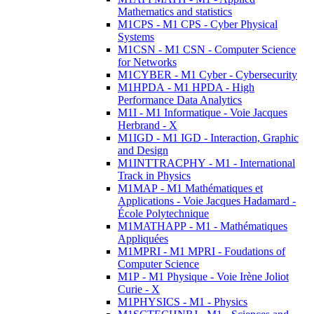
Mathematics and statistics
M1CPS - M1 CPS - Cyber Physical
Systems
M1CSN - M1 CSN - Computer Science
for Networks
M1CYBER - M1 Cyber - Cybersecurity
M1HPDA - M1 HPDA - High
Performance Data Analytics
M1I - M1 Informatique - Voie Jacques
Herbrand - X
M1IGD - M1 IGD - Interaction, Graphic
and Design
M1INTTRACPHY - M1 - International
Track in Physics
M1MAP - M1 Mathématiques et
Applications - Voie Jacques Hadamard -
École Polytechnique
M1MATHAPP - M1 - Mathématiques
Appliquées
M1MPRI - M1 MPRI - Foudations of
Computer Science
M1P - M1 Physique - Voie Irène Joliot
Curie - X
M1PHYSICS - M1 - Physics