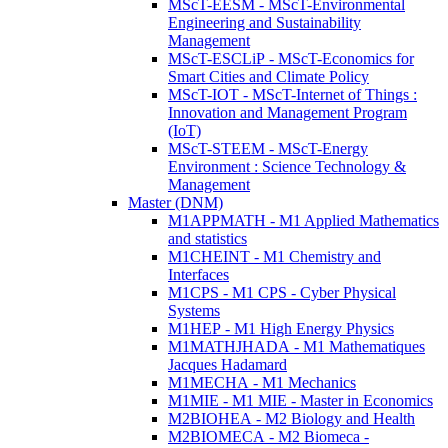
MScT-EESM - MScT-Environmental
Engineering and Sustainability
Management
MScT-ESCLiP - MScT-Economics for
Smart Cities and Climate Policy
MScT-IOT - MScT-Internet of Things :
Innovation and Management Program
(IoT)
MScT-STEEM - MScT-Energy
Environment : Science Technology &
Management
Master (DNM)
M1APPMATH - M1 Applied Mathematics
and statistics
M1CHEINT - M1 Chemistry and
Interfaces
M1CPS - M1 CPS - Cyber Physical
Systems
M1HEP - M1 High Energy Physics
M1MATHJHADA - M1 Mathematiques
Jacques Hadamard
M1MECHA - M1 Mechanics
M1MIE - M1 MIE - Master in Economics
M2BIOHEA - M2 Biology and Health
M2BIOMECA - M2 Biomeca -