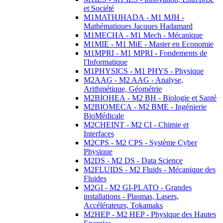
et Société
M1MATHJHADA - M1 MJH -
Mathématiques Jacques Hadamard
M1MECHA - M1 Mech - Mécanique
M1MIE - M1 MiE - Master en Economie
M1MPRI - M1 MPRI - Fondements de
l'Informatique
M1PHYSICS - M1 PHYS - Physique
M2AAG - M2 AAG - Analyse,
Arithmétique, Géométrie
M2BIOHEA - M2 BH - Biologie et Santé
M2BIOMECA - M2 BME - Ingénierie
BioMédicale
M2CHEINT - M2 CI - Chimie et
Interfaces
M2CPS - M2 CPS - Système Cyber
Physique
M2DS - M2 DS - Data Science
M2FLUIDS - M2 Fluids - Mécanique des
Fluides
M2GI - M2 GI-PLATO - Grandes
installations - Plasmas, Lasers,
Accélérateurs, Tokamaks
M2HEP - M2 HEP - Physique des Hautes