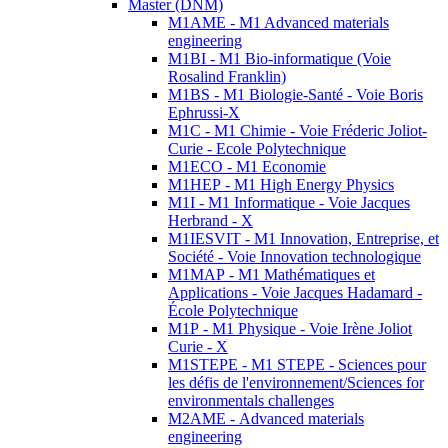
Master (DNM)
M1AME - M1 Advanced materials
engineering
M1BI - M1 Bio-informatique (Voie
Rosalind Franklin)
M1BS - M1 Biologie-Santé - Voie Boris
Ephrussi-X
M1C - M1 Chimie - Voie Fréderic Joliot-
Curie - Ecole Polytechnique
M1ECO - M1 Economie
M1HEP - M1 High Energy Physics
M1I - M1 Informatique - Voie Jacques
Herbrand - X
M1IESVIT - M1 Innovation, Entreprise, et
Société - Voie Innovation technologique
M1MAP - M1 Mathématiques et
Applications - Voie Jacques Hadamard -
École Polytechnique
M1P - M1 Physique - Voie Irène Joliot
Curie - X
M1STEPE - M1 STEPE - Sciences pour
les défis de l'environnement/Sciences for
environmentals challenges
M2AME - Advanced materials
engineering