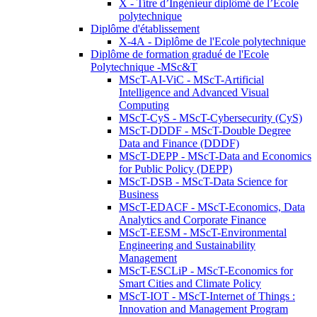
X - Titre d’Ingénieur diplômé de l’École
polytechnique
Diplôme d'établissement
X-4A - Diplôme de l'Ecole polytechnique
Diplôme de formation gradué de l'Ecole
Polytechnique -MSc&T
MScT-AI-ViC - MScT-Artificial
Intelligence and Advanced Visual
Computing
MScT-CyS - MScT-Cybersecurity (CyS)
MScT-DDDF - MScT-Double Degree
Data and Finance (DDDF)
MScT-DEPP - MScT-Data and Economics
for Public Policy (DEPP)
MScT-DSB - MScT-Data Science for
Business
MScT-EDACF - MScT-Economics, Data
Analytics and Corporate Finance
MScT-EESM - MScT-Environmental
Engineering and Sustainability
Management
MScT-ESCLiP - MScT-Economics for
Smart Cities and Climate Policy
MScT-IOT - MScT-Internet of Things :
Innovation and Management Program