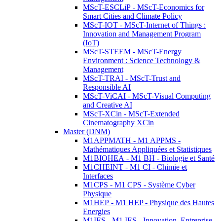
MScT-ESCLiP - MScT-Economics for
Smart Cities and Climate Policy
MScT-IOT - MScT-Internet of Things :
Innovation and Management Program
(IoT)
MScT-STEEM - MScT-Energy
Environment : Science Technology &
Management
MScT-TRAI - MScT-Trust and
Responsible AI
MScT-ViCAI - MScT-Visual Computing
and Creative AI
MScT-XCin - MScT-Extended
Cinematography XCin
Master (DNM)
M1APPMATH - M1 APPMS -
Mathématiques Appliquées et Statistiques
M1BIOHEA - M1 BH - Biologie et Santé
M1CHEINT - M1 CI - Chimie et
Interfaces
M1CPS - M1 CPS - Système Cyber
Physique
M1HEP - M1 HEP - Physique des Hautes
Energies
M1IES - M1 IES - Innovation, Entreprise