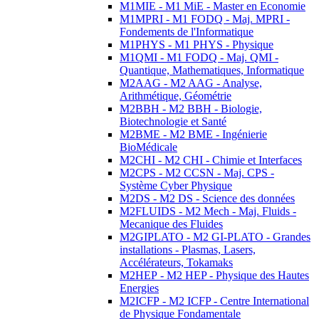
M1MIE - M1 MiE - Master en Economie
M1MPRI - M1 FODQ - Maj. MPRI -
Fondements de l'Informatique
M1PHYS - M1 PHYS - Physique
M1QMI - M1 FODQ - Maj. QMI -
Quantique, Mathematiques, Informatique
M2AAG - M2 AAG - Analyse,
Arithmétique, Géométrie
M2BBH - M2 BBH - Biologie,
Biotechnologie et Santé
M2BME - M2 BME - Ingénierie
BioMédicale
M2CHI - M2 CHI - Chimie et Interfaces
M2CPS - M2 CCSN - Maj. CPS -
Système Cyber Physique
M2DS - M2 DS - Science des données
M2FLUIDS - M2 Mech - Maj. Fluids -
Mecanique des Fluides
M2GIPLATO - M2 GI-PLATO - Grandes
installations - Plasmas, Lasers,
Accélérateurs, Tokamaks
M2HEP - M2 HEP - Physique des Hautes
Energies
M2ICFP - M2 ICFP - Centre International
de Physique Fondamentale