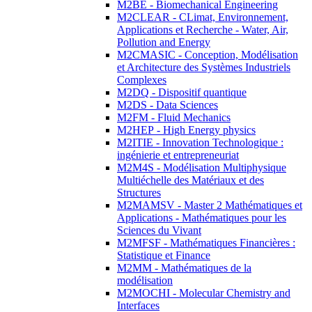
M2BE - Biomechanical Engineering
M2CLEAR - CLimat, Environnement,
Applications et Recherche - Water, Air,
Pollution and Energy
M2CMASIC - Conception, Modélisation
et Architecture des Systèmes Industriels
Complexes
M2DQ - Dispositif quantique
M2DS - Data Sciences
M2FM - Fluid Mechanics
M2HEP - High Energy physics
M2ITIE - Innovation Technologique :
ingénierie et entrepreneuriat
M2M4S - Modélisation Multiphysique
Multiéchelle des Matériaux et des
Structures
M2MAMSV - Master 2 Mathématiques et
Applications - Mathématiques pour les
Sciences du Vivant
M2MFSF - Mathématiques Financières :
Statistique et Finance
M2MM - Mathématiques de la
modélisation
M2MOCHI - Molecular Chemistry and
Interfaces