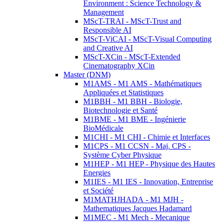
Environment : Science Technology &
Management
MScT-TRAI - MScT-Trust and
Responsible AI
MScT-ViCAI - MScT-Visual Computing
and Creative AI
MScT-XCin - MScT-Extended
Cinematography XCin
Master (DNM)
M1AMS - M1 AMS - Mathématiques
Appliquées et Statistiques
M1BBH - M1 BBH - Biologie,
Biotechnologie et Santé
M1BME - M1 BME - Ingénierie
BioMédicale
M1CHI - M1 CHI - Chimie et Interfaces
M1CPS - M1 CCSN - Maj. CPS -
Système Cyber Physique
M1HEP - M1 HEP - Physique des Hautes
Energies
M1IES - M1 IES - Innovation, Entreprise
et Société
M1MATHJHADA - M1 MJH -
Mathematiques Jacques Hadamard
M1MEC - M1 Mech - Mecanique