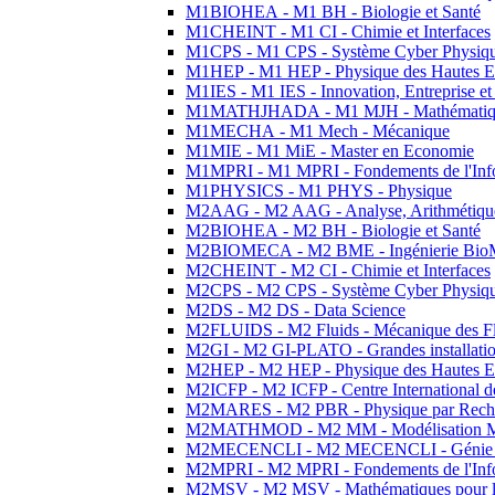
M1BIOHEA - M1 BH - Biologie et Santé
M1CHEINT - M1 CI - Chimie et Interfaces
M1CPS - M1 CPS - Système Cyber Physiq
M1HEP - M1 HEP - Physique des Hautes E
M1IES - M1 IES - Innovation, Entreprise et
M1MATHJHADA - M1 MJH - Mathématiqu
M1MECHA - M1 Mech - Mécanique
M1MIE - M1 MiE - Master en Economie
M1MPRI - M1 MPRI - Fondements de l'Inf
M1PHYSICS - M1 PHYS - Physique
M2AAG - M2 AAG - Analyse, Arithmétique
M2BIOHEA - M2 BH - Biologie et Santé
M2BIOMECA - M2 BME - Ingénierie BioM
M2CHEINT - M2 CI - Chimie et Interfaces
M2CPS - M2 CPS - Système Cyber Physiq
M2DS - M2 DS - Data Science
M2FLUIDS - M2 Fluids - Mécanique des Fl
M2GI - M2 GI-PLATO - Grandes installation
M2HEP - M2 HEP - Physique des Hautes E
M2ICFP - M2 ICFP - Centre International 
M2MARES - M2 PBR - Physique par Rech
M2MATHMOD - M2 MM - Modélisation M
M2MECENCLI - M2 MECENCLI - Génie Méc
M2MPRI - M2 MPRI - Fondements de l'Inf
M2MSV - M2 MSV - Mathématiques pour le