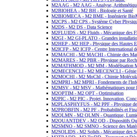
M2AAG - M2 AAG - Analyse, Arithmétique
M2BIOHEA - M2 BH - Biologie et Santé
M2BIOMECA - M2 BME - Ingénierie BioM
M2CPS - M2 CPS - Système Cyber Physiq
M2DS - M2 DS - Data Science
M2FLUIDS - M2 Fluids - Mécanique des Fl
M2GI - M2 GI-PLATO - Grandes installation
M2HEP - M2 HEP - Physique des Hautes E
M2ICFP - M2 ICFP - Centre International 
M2MACHI - M2 MACHI - Chimie des Matéri
M2MARES - M2 PBR - Physique par Rech
M2MATHMOD - M2 MM - Modélisation M
M2MECENCLI - M2 MECENCLI - Génie Méc
M2MOCHI - M2 MoChI - Chimie Moléculaire
M2MPRI - M2 MPRI - Fondements de l'Inf
M2MSV - M2 MSV - Mathématiques pour le
M2OPTIM - M2 OPT - Optimisation
M2PIC - M2 PIC - Projet, Innovation, Conc
M2PLASPHYFUS - M2 PPF - Physique des P
M2PROBFIN - M2 PF - Probabilités et Fin
M2QLMN - M2 QLMN - Quantique, Lumière
M2QUANTDEV - M2 QD - Dispositifs Qua
M2SMNO - M2 SMNO - Science des Matéri
M2SOLIDS - M2 Solids - Mécanique des So