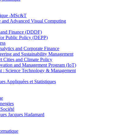
hnique -MSc&T
ce and Advanced Visual Computing
and Finance (DDDF)
r Public Policy (DEPP)
ess
ytics and Corporate Finance
ring and Sustainability Management
Cities and Climate Policy
ovation and Management Program (IoT)
: Science Technology & Management
ppliquées et Statistiques
ue
nergies
 Société
es Jacques Hadamard
ormatique