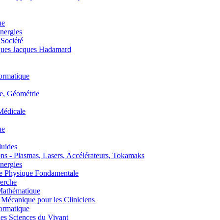
ue
nergies
 Société
es Jacques Hadamard
ormatique
, Géométrie
édicale
ue
uides
s - Plasmas, Lasers, Accélérateurs, Tokamaks
nergies
de Physique Fondamentale
erche
athématique
anique pour les Cliniciens
ormatique
s Sciences du Vivant