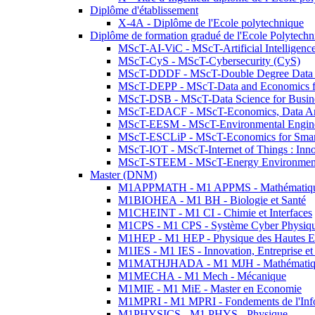
Diplôme d'établissement
X-4A - Diplôme de l'Ecole polytechnique
Diplôme de formation gradué de l'Ecole Polytec
MScT-AI-ViC - MScT-Artificial Intelligen
MScT-CyS - MScT-Cybersecurity (CyS)
MScT-DDDF - MScT-Double Degree Data 
MScT-DEPP - MScT-Data and Economics fo
MScT-DSB - MScT-Data Science for Busin
MScT-EDACF - MScT-Economics, Data Anal
MScT-EESM - MScT-Environmental Enginee
MScT-ESCLiP - MScT-Economics for Smart 
MScT-IOT - MScT-Internet of Things : Inn
MScT-STEEM - MScT-Energy Environment 
Master (DNM)
M1APPMATH - M1 APPMS - Mathématiques A
M1BIOHEA - M1 BH - Biologie et Santé
M1CHEINT - M1 CI - Chimie et Interfaces
M1CPS - M1 CPS - Système Cyber Physiq
M1HEP - M1 HEP - Physique des Hautes E
M1IES - M1 IES - Innovation, Entreprise et
M1MATHJHADA - M1 MJH - Mathématiqu
M1MECHA - M1 Mech - Mécanique
M1MIE - M1 MiE - Master en Economie
M1MPRI - M1 MPRI - Fondements de l'Inf
M1PHYSICS - M1 PHYS - Physique