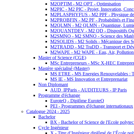
M2OPTIM - M2 OPT - Optimisation
M2PIC - M2 PIC - Projet, Innovation, Conc
M2PLASPHYFUS - M2 PPF - Physique des P
M2PROBFIN - M2 PF - Probabilités et Fin
M2QLMN - M2 QLMN - Quantique, Lumière
M2QUANTDEV - M2 QD - Dispositifs Qua
M2SMNO - M2 SMNO - Science des Matéri
M2SOLIDS - M2 Solids - Mécanique des So
M2TRADD - M2 TraDD - Transport et Dév
M2WAPE - M2 WAPE - Eau, Air, Pollution 
Master of Science (CGE)
MSc Entrepreneurs - MSc X-HEC Entrepre
Mastère spécialisé (Master)
MS ETRE - MS Energies Renouvelables : Tec
MS IE - MS Innovation et Entreprenariat
Non Diplomant
AUD_IPParis - AUDITEURS - IP Paris
Programme d'échange
EuroteQ - Diplôme EuroteQ
PEI - Programmes d'échange internationaux
Catalogue 2024 - 2025
Bachelor
BX - Bachelor of Science de l'Ecole polyte
Cycle Ingénieur
X - Titre d’Ingénieur diplômé de l’École po