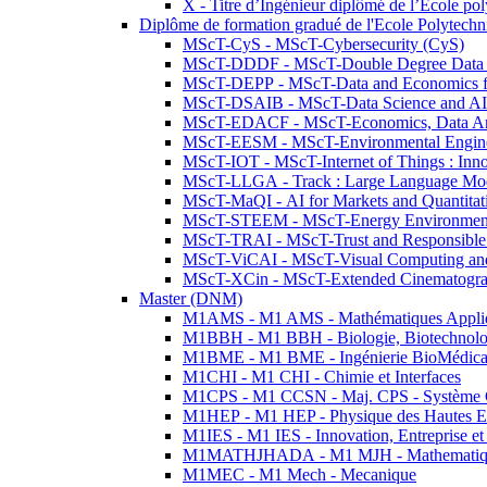
X - Titre d’Ingénieur diplômé de l’École po
Diplôme de formation gradué de l'Ecole Polytec
MScT-CyS - MScT-Cybersecurity (CyS)
MScT-DDDF - MScT-Double Degree Data 
MScT-DEPP - MScT-Data and Economics fo
MScT-DSAIB - MScT-Data Science and AI 
MScT-EDACF - MScT-Economics, Data Anal
MScT-EESM - MScT-Environmental Enginee
MScT-IOT - MScT-Internet of Things : Inn
MScT-LLGA - Track : Large Language Mode
MScT-MaQI - AI for Markets and Quantitat
MScT-STEEM - MScT-Energy Environment 
MScT-TRAI - MScT-Trust and Responsible
MScT-ViCAI - MScT-Visual Computing and
MScT-XCin - MScT-Extended Cinematogr
Master (DNM)
M1AMS - M1 AMS - Mathématiques Appliqué
M1BBH - M1 BBH - Biologie, Biotechnolog
M1BME - M1 BME - Ingénierie BioMédica
M1CHI - M1 CHI - Chimie et Interfaces
M1CPS - M1 CCSN - Maj. CPS - Système 
M1HEP - M1 HEP - Physique des Hautes E
M1IES - M1 IES - Innovation, Entreprise et
M1MATHJHADA - M1 MJH - Mathematiqu
M1MEC - M1 Mech - Mecanique