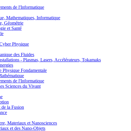
nts de l'Informatique
, Mathematiques, Informatique
, Géométrie
ie et Santé
le
Cyber Physique
nique des Fluides
lations - Plasmas, Lasers, Accélérateurs, Tokamaks
nergies
de Physique Fondamentale
athématique
nts de l'Informatique
s Sciences du Vivant
he
ption
 de la Fusion
ance
, Materiaux et Nanosciences
aux et des Nano-Objets