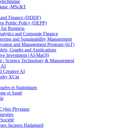
lytechnique
hnique -MSc&T
and Finance (DDDF)
r Public Policy (DEPP)
for Business
ytics and Corporate Finance
ring and Sustainability Management
ovation and Management Program (IoT)
ls, Graphs and Applications
ive Investment (AI-MaQI)
: Science Technology & Management
 AI
 Creative AI
aphy XCin
es et Statistiques
ie et Santé
le
Cyber Physique
nergies
 Société
es Jacques Hadamard