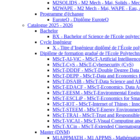
M2SOLIDS - M2 Mech - Maj. Solids - Meca
M2WAPE - M2 Mech - Maj. WAPE - Eau, Air
Programme d'échange
EuroteQ - Diplôme EuroteQ
Catalogue 2025 - 2026
Bachelor
BX - Bachelor of Science de l'Ecole polyte
Cycle Ingénieur
X - Titre d’Ingénieur diplômé de l’École po
Diplôme de formation gradué de l'Ecole Polytec
MScT-AI-ViC - MScT-Artificial Intelligen
MScT-CyS - MScT-Cybersecurity (CyS)
MScT-DDDF - MScT-Double Degree Data 
MScT-DEPP - MScT-Data and Economics fo
MScT-DSAIB - MScT-Data Science and AI 
MScT-EDACF - MScT-Economics, Data Anal
MScT-EESM - MScT-Environmental Enginee
MScT-ESCLiP - MScT-Economics for Smart 
MScT-IOT - MScT-Internet of Things : Inn
MScT-STEEM - MScT-Energy Environment 
MScT-TRAI - MScT-Trust and Responsible
MScT-ViCAI - MScT-Visual Computing and
MScT-XCin - MScT-Extended Cinematogr
Master (DNM)
M1APPMATH - M1 APPMS - Mathématiques A