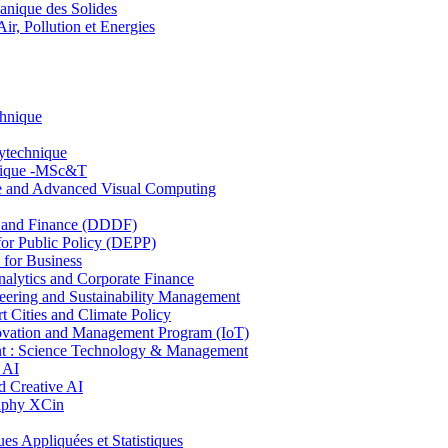
nique des Solides
, Pollution et Energies
chnique
lytechnique
hnique -MSc&T
ce and Advanced Visual Computing
and Finance (DDDF)
r Public Policy (DEPP)
for Business
ytics and Corporate Finance
ring and Sustainability Management
Cities and Climate Policy
ovation and Management Program (IoT)
: Science Technology & Management
 AI
 Creative AI
aphy XCin
ppliquées et Statistiques