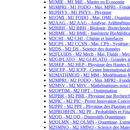
M1MIE - M1 MiE - Master en Economie
M1MPRI - M1 FODQ - Maj. MPRI - Fondeme
M1PHYS - M1 PHYS - Physique
M1QMI - M1 FODQ - Maj. QMI - Quantique
M2AAG - M2 AAG - Analyse, Arithmétique
M2BBH - M2 BBH - Biologie, Biotechnolog
M2BME - M2 BME - Ingénierie BioMédica
M2CHI - M2 CHI - Chimie et Interfaces
M2CPS - M2 CCSN - Maj. CPS - Système 
M2DS - M2 DS - Science des données
M2FLUIDS - M2 Mech - Maj. Fluids - Meca
M2GIPLATO - M2 GI-PLATO - Grandes instal
M2HEP - M2 HEP - Physique des Hautes E
M2ICFP - M2 ICFP - Centre International 
M2MATHMOD - M2 MM - Modélisation M
M2MPRI - M2 FODQ - Maj. MPRI - Fondeme
M2MSV - M2 MSV - Mathématiques pour le
M2OPTIM - M2 OPT - Optimisation
M2PBR - M2 PBR - Physique par Recherc
M2PIC - M2 PIC - Projet Innovation Conce
M2PPF - M2 PPF - Physique des Plasmas et
M2PROBFIN - M2 PF - Probabilités et Fin
M2QD - M2 QD - Dispositifs Quantiques
M2QLMN - M2 QLMN - Quantique, Lumiere
M2SMNO - M2 SMNO - Science des Materi