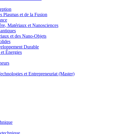
eption
lasmas et de la Fusion
ance
, Matériaux et Nanosciences
ntiques
aux et des Nano-Objets
lides
eloppement Durable
et Énergies
neurs
hnologies et Entrepreneuriat (Master)
chnique
lytechnique