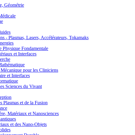
, Géométrie
édicale
ue
uides
s - Plasmas, Lasers, Accélérateurs, Tokamaks
nergies
de Physique Fondamentale
aux et Interfaces
erche
athématique
anique pour les Cliniciens
 et Interfaces
ormatique
s Sciences du Vivant
eption
lasmas et de la Fusion
ance
, Matériaux et Nanosciences
ntiques
aux et des Nano-Objets
lides