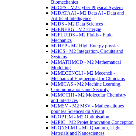
Biomechanics
M2CPS - M2 Cyber Physical System
M2DATAAI - M2 Data AI - Data and
Artificial Intelligence
M2DS - M2 Data Sciences
M2ENERG - M2 Énergie
M2FLUIDS - M2 Fluids - Fluid
Mechanics
M2HEP - M2 High Energy physics
M2ICS - M2 Integration, Circuits and
Systems
M2MATHMOD - M2 Mathematical
Modelling
M2MECENCLI - M2 Mecencli -
Mechanical Engineering for Clinicians
M2MICAS - M2 Machine Learning,
Communications and Security
M2MOCHI - M2 Molecular Chemistry
and Interfaces
M2MSV - M2 MSV - Mathématiques
pour les Sciences du Vivant
M2OPTIM - M2 Optimisation
M2PIC - M2 Projet Innovation Conception
M2QNSLMT - M2 Quantum, Light,
Materials and Nanosciences