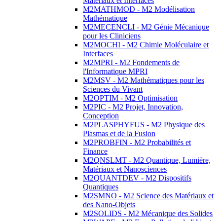
Matériaux et Interfaces
M2MATHMOD - M2 Modélisation
Mathématique
M2MECENCLI - M2 Génie Mécanique
pour les Cliniciens
M2MOCHI - M2 Chimie Moléculaire et
Interfaces
M2MPRI - M2 Fondements de
l'Informatique MPRI
M2MSV - M2 Mathématiques pour les
Sciences du Vivant
M2OPTIM - M2 Optimisation
M2PIC - M2 Projet, Innovation,
Conception
M2PLASPHYFUS - M2 Physique des
Plasmas et de la Fusion
M2PROBFIN - M2 Probabilités et
Finance
M2QNSLMT - M2 Quantique, Lumière,
Matériaux et Nanosciences
M2QUANTDEV - M2 Dispositifs
Quantiques
M2SMNO - M2 Science des Matériaux et
des Nano-Objets
M2SOLIDS - M2 Mécanique des Solides