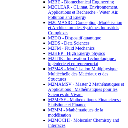
M2BE - Biomechanical Engineering
M2CLEAR - CLimat, Environnement,
Applications et Recherche - Water, Air,
Pollution and Energy
M2CMASIC - Conception, Modélisation
et Architecture des Systèmes Industriels
Complexes
M2DQ - Dispositif quantique
M2DS - Data Sciences
M2FM - Fluid Mechanics
M2HEP - High Energy physics
M2ITIE - Innovation Technologique :
ingénierie et entrepreneuriat
M2M4S - Modélisation Multiphysique
Multiéchelle des Matériaux et des
Structures
M2MAMSV - Master 2 Mathématiques et
Applications - Mathématiques pour les
Sciences du Vivant
M2MFSF - Mathématiques Financières :
Statistique et Finance
M2MM - Mathématiques de la
modélisation
M2MOCHI - Molecular Chemistry and
Interfaces