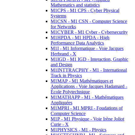
Mathematics and statistics
M1CPS - M1 CPS - Cyber Physical
Systems
M1CSN - M1 CSN - Computer Science
for Networks
M1CYBER - M1 Cyber - Cybersecurity
M1HPDA - M1 HPDA - High
Performance Data Analytics
M1I - M1 Informatique - Voie Jacques
Herbrand - X
M1IGD - M1 IGD - Interaction, Graphic
and Design
M1INTTRACPHY - M1 - International
Track in Physics
M1MAP - M1 Mathématiques et
Applications - Voie Jacques Hadamard -
École Polytechnique
M1MATHAPP - M1 - Mathématiques
Appliquées
M1MPRI - M1 MPRI - Foudations of
Computer Science
M1P - M1 Physique - Voie Irène Joliot
Curie - X
M1PHYSICS - M1 - Physics