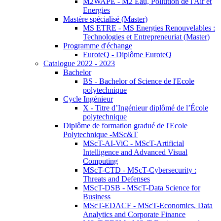
M2WAPE - M2 Eau, Pollution de l'Air et
Energies
Mastère spécialisé (Master)
MS ETRE - MS Energies Renouvelables :
Technologies et Entrepreneuriat (Master)
Programme d'échange
EuroteQ - Diplôme EuroteQ
Catalogue 2022 - 2023
Bachelor
BS - Bachelor of Science de l'Ecole
polytechnique
Cycle Ingénieur
X - Titre d’Ingénieur diplômé de l’École
polytechnique
Diplôme de formation gradué de l'Ecole
Polytechnique -MSc&T
MScT-AI-ViC - MScT-Artificial
Intelligence and Advanced Visual
Computing
MScT-CTD - MScT-Cybersecurity :
Threats and Defenses
MScT-DSB - MScT-Data Science for
Business
MScT-EDACF - MScT-Economics, Data
Analytics and Corporate Finance