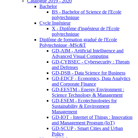
Catalogue 2019 - 2020
Bachelor
BS - Bachelor of Science de l'Ecole
polytechnique
Cycle Ingénieur
X - Diplôme d'ingénieur de l'Ecole
polytechnique
Diplôme de formation gradué de l'Ecole
Polytechnique -MSc&T
GD-AIM - Artificial Intelligence and
Advanced Visual Computing
GD-CYBSEC - Cybersecurity : Threats
and Defenses
GD-DSB - Data Science for Business
GD-EDCF - Economics, Data Analytics
and Corporate Finance
GD-EESTM - Energy Environment :
Science Technology & Management
GD-ESEM - Ecotechnologies for
Sustainability & Environment
Management
GD-IOT - Internet of Things : Innovation
and Management Program (IoT)
GD-SCUP - Smart Cities and Urban
Policy