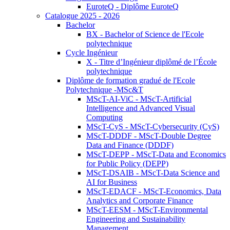
EuroteQ - Diplôme EuroteQ
Catalogue 2025 - 2026
Bachelor
BX - Bachelor of Science de l'Ecole
polytechnique
Cycle Ingénieur
X - Titre d’Ingénieur diplômé de l’École
polytechnique
Diplôme de formation gradué de l'Ecole
Polytechnique -MSc&T
MScT-AI-ViC - MScT-Artificial
Intelligence and Advanced Visual
Computing
MScT-CyS - MScT-Cybersecurity (CyS)
MScT-DDDF - MScT-Double Degree
Data and Finance (DDDF)
MScT-DEPP - MScT-Data and Economics
for Public Policy (DEPP)
MScT-DSAIB - MScT-Data Science and
AI for Business
MScT-EDACF - MScT-Economics, Data
Analytics and Corporate Finance
MScT-EESM - MScT-Environmental
Engineering and Sustainability
Management