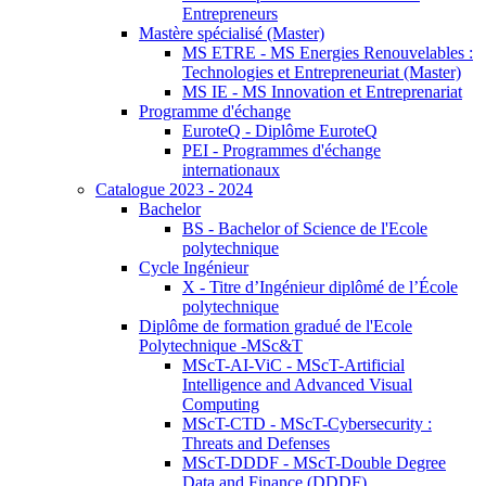
Entrepreneurs
Mastère spécialisé (Master)
MS ETRE - MS Energies Renouvelables :
Technologies et Entrepreneuriat (Master)
MS IE - MS Innovation et Entreprenariat
Programme d'échange
EuroteQ - Diplôme EuroteQ
PEI - Programmes d'échange
internationaux
Catalogue 2023 - 2024
Bachelor
BS - Bachelor of Science de l'Ecole
polytechnique
Cycle Ingénieur
X - Titre d’Ingénieur diplômé de l’École
polytechnique
Diplôme de formation gradué de l'Ecole
Polytechnique -MSc&T
MScT-AI-ViC - MScT-Artificial
Intelligence and Advanced Visual
Computing
MScT-CTD - MScT-Cybersecurity :
Threats and Defenses
MScT-DDDF - MScT-Double Degree
Data and Finance (DDDF)