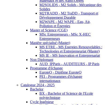
Matériaux et des Nano-Objets
M2SOLIDS - M2 Solids - Mécanique des
Solides
M2TRADD - M2 TraDD - Transport et
Développement Durable
M2WAPE - M2 WAPE - Eau, Air,
Pollution et Énergies
Master of Science (CGE)
MSc Entrepreneurs - MSc X-HEC
Entrepreneurs
Mastère spécialisé (Master)
MS ETRE - MS Energies Renouvelables :
Technologies et Entrepreneuriat (Master)
MS IE - MS Innovation et Entreprenariat
Non Diplomant
AUD_IPParis - AUDITEURS - IP Paris
Programme d'échange
EuroteQ - Diplôme EuroteQ
PEI - Programmes d'échange
internationaux
Catalogue 2024 - 2025
Bachelor
BX - Bachelor of Science de l'Ecole
polytechnique
Cycle Ingénieur