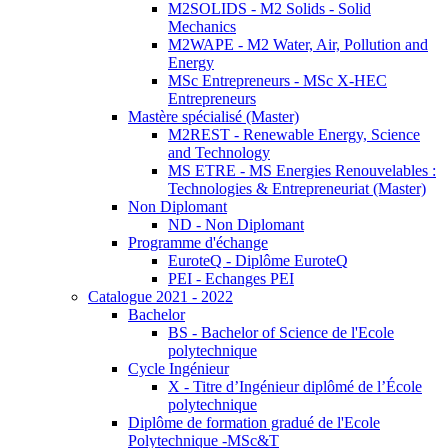
M2SOLIDS - M2 Solids - Solid
Mechanics
M2WAPE - M2 Water, Air, Pollution and
Energy
MSc Entrepreneurs - MSc X-HEC
Entrepreneurs
Mastère spécialisé (Master)
M2REST - Renewable Energy, Science
and Technology
MS ETRE - MS Energies Renouvelables :
Technologies & Entrepreneuriat (Master)
Non Diplomant
ND - Non Diplomant
Programme d'échange
EuroteQ - Diplôme EuroteQ
PEI - Echanges PEI
Catalogue 2021 - 2022
Bachelor
BS - Bachelor of Science de l'Ecole
polytechnique
Cycle Ingénieur
X - Titre d’Ingénieur diplômé de l’École
polytechnique
Diplôme de formation gradué de l'Ecole
Polytechnique -MSc&T