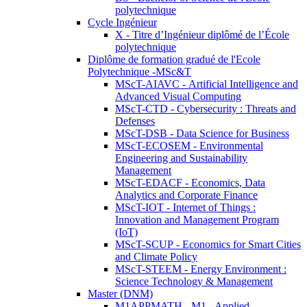
polytechnique
Cycle Ingénieur
X - Titre d’Ingénieur diplômé de l’École
polytechnique
Diplôme de formation gradué de l'Ecole
Polytechnique -MSc&T
MScT-AIAVC - Artificial Intelligence and
Advanced Visual Computing
MScT-CTD - Cybersecurity : Threats and
Defenses
MScT-DSB - Data Science for Business
MScT-ECOSEM - Environmental
Engineering and Sustainability
Management
MScT-EDACF - Economics, Data
Analytics and Corporate Finance
MScT-IOT - Internet of Things :
Innovation and Management Program
(IoT)
MScT-SCUP - Economics for Smart Cities
and Climate Policy
MScT-STEEM - Energy Environment :
Science Technology & Management
Master (DNM)
M1APPMATH - M1 - Applied