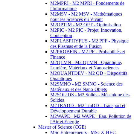
M2MPRI - M2 MPRI - Fondements de
l'Informatique
M2MSV - M2 MSV - Mathématiques
pour les Sciences du Vivant
M2OPTIM - M2 OPT - Optimisation
M2PIC - M2 PIC - Projet, Innovation,
Conception
M2PLASPHYFUS - M2 PPF - Physique
des Plasmas et de la Fusion
M2PROBFIN - M2 PF - Probabilités et
Finance
M2QLMN - M2 QLMN - Quantique,
Lumière, Matériaux et Nanosciences
M2QUANTDEV - M2 QD - Dispositifs
Quantiques
M2SMNO - M2 SMNO - Science des
Matériaux et des Nano-Objets
M2SOLIDS - M2 Solids - Mécanique des
Solides
M2TRADD - M2 TraDD - Transport et
Développement Durable
M2WAPE - M2 WAPE - Eau, Pollution de
l'Air et Energie
Master of Science (CGE)
MSc Entrepreneurs - MSc X-HEC