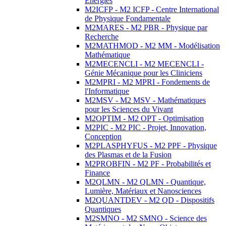
Energies
M2ICFP - M2 ICFP - Centre International
de Physique Fondamentale
M2MARES - M2 PBR - Physique par
Recherche
M2MATHMOD - M2 MM - Modélisation
Mathématique
M2MECENCLI - M2 MECENCLI -
Génie Mécanique pour les Cliniciens
M2MPRI - M2 MPRI - Fondements de
l'Informatique
M2MSV - M2 MSV - Mathématiques
pour les Sciences du Vivant
M2OPTIM - M2 OPT - Optimisation
M2PIC - M2 PIC - Projet, Innovation,
Conception
M2PLASPHYFUS - M2 PPF - Physique
des Plasmas et de la Fusion
M2PROBFIN - M2 PF - Probabilités et
Finance
M2QLMN - M2 QLMN - Quantique,
Lumière, Matériaux et Nanosciences
M2QUANTDEV - M2 QD - Dispositifs
Quantiques
M2SMNO - M2 SMNO - Science des