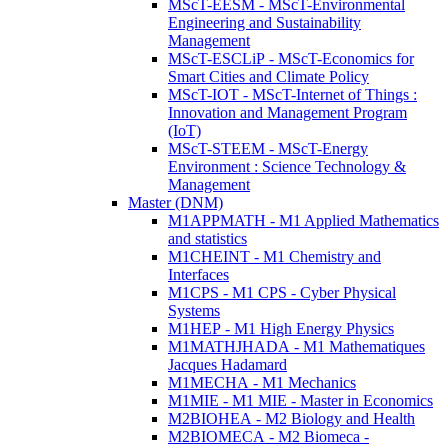
MScT-EESM - MScT-Environmental
Engineering and Sustainability
Management
MScT-ESCLiP - MScT-Economics for
Smart Cities and Climate Policy
MScT-IOT - MScT-Internet of Things :
Innovation and Management Program
(IoT)
MScT-STEEM - MScT-Energy
Environment : Science Technology &
Management
Master (DNM)
M1APPMATH - M1 Applied Mathematics
and statistics
M1CHEINT - M1 Chemistry and
Interfaces
M1CPS - M1 CPS - Cyber Physical
Systems
M1HEP - M1 High Energy Physics
M1MATHJHADA - M1 Mathematiques
Jacques Hadamard
M1MECHA - M1 Mechanics
M1MIE - M1 MIE - Master in Economics
M2BIOHEA - M2 Biology and Health
M2BIOMECA - M2 Biomeca -