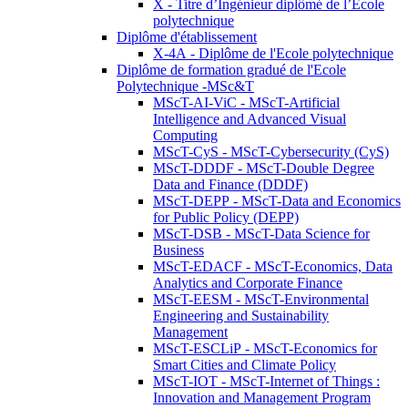
X - Titre d’Ingénieur diplômé de l’École
polytechnique
Diplôme d'établissement
X-4A - Diplôme de l'Ecole polytechnique
Diplôme de formation gradué de l'Ecole
Polytechnique -MSc&T
MScT-AI-ViC - MScT-Artificial
Intelligence and Advanced Visual
Computing
MScT-CyS - MScT-Cybersecurity (CyS)
MScT-DDDF - MScT-Double Degree
Data and Finance (DDDF)
MScT-DEPP - MScT-Data and Economics
for Public Policy (DEPP)
MScT-DSB - MScT-Data Science for
Business
MScT-EDACF - MScT-Economics, Data
Analytics and Corporate Finance
MScT-EESM - MScT-Environmental
Engineering and Sustainability
Management
MScT-ESCLiP - MScT-Economics for
Smart Cities and Climate Policy
MScT-IOT - MScT-Internet of Things :
Innovation and Management Program