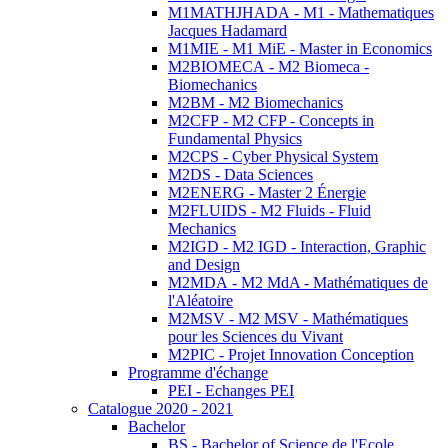
M1MATHJHADA - M1 - Mathematiques
Jacques Hadamard
M1MIE - M1 MiE - Master in Economics
M2BIOMECA - M2 Biomeca -
Biomechanics
M2BM - M2 Biomechanics
M2CFP - M2 CFP - Concepts in
Fundamental Physics
M2CPS - Cyber Physical System
M2DS - Data Sciences
M2ENERG - Master 2 Énergie
M2FLUIDS - M2 Fluids - Fluid
Mechanics
M2IGD - M2 IGD - Interaction, Graphic
and Design
M2MDA - M2 MdA - Mathématiques de
l'Aléatoire
M2MSV - M2 MSV - Mathématiques
pour les Sciences du Vivant
M2PIC - Projet Innovation Conception
Programme d'échange
PEI - Echanges PEI
Catalogue 2020 - 2021
Bachelor
BS - Bachelor of Science de l'Ecole