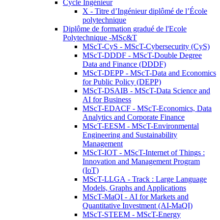
Cycle Ingénieur
X - Titre d’Ingénieur diplômé de l’École
polytechnique
Diplôme de formation gradué de l'Ecole
Polytechnique -MSc&T
MScT-CyS - MScT-Cybersecurity (CyS)
MScT-DDDF - MScT-Double Degree
Data and Finance (DDDF)
MScT-DEPP - MScT-Data and Economics
for Public Policy (DEPP)
MScT-DSAIB - MScT-Data Science and
AI for Business
MScT-EDACF - MScT-Economics, Data
Analytics and Corporate Finance
MScT-EESM - MScT-Environmental
Engineering and Sustainability
Management
MScT-IOT - MScT-Internet of Things :
Innovation and Management Program
(IoT)
MScT-LLGA - Track : Large Language
Models, Graphs and Applications
MScT-MaQI - AI for Markets and
Quantitative Investment (AI-MaQI)
MScT-STEEM - MScT-Energy