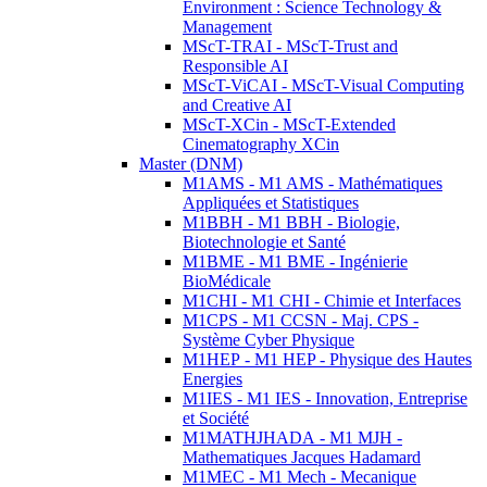
Environment : Science Technology &
Management
MScT-TRAI - MScT-Trust and
Responsible AI
MScT-ViCAI - MScT-Visual Computing
and Creative AI
MScT-XCin - MScT-Extended
Cinematography XCin
Master (DNM)
M1AMS - M1 AMS - Mathématiques
Appliquées et Statistiques
M1BBH - M1 BBH - Biologie,
Biotechnologie et Santé
M1BME - M1 BME - Ingénierie
BioMédicale
M1CHI - M1 CHI - Chimie et Interfaces
M1CPS - M1 CCSN - Maj. CPS -
Système Cyber Physique
M1HEP - M1 HEP - Physique des Hautes
Energies
M1IES - M1 IES - Innovation, Entreprise
et Société
M1MATHJHADA - M1 MJH -
Mathematiques Jacques Hadamard
M1MEC - M1 Mech - Mecanique