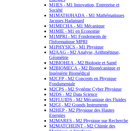
M1IES - M1 Innovation, Entreprise et
Société
M1MATHJHADA - M1 Mathématiques
Jacques Hadamard
M1MECHA - M1 Mécanique
M1MIE - M1 en Economie
M1MPRI - M1 Fondements de
l'Informatique MPRI
M1PHYSICS - M1 Physique
M2AAG - M2 Analyse, Arithmétique,
Géométrie
M2BIOHEA - M2 Biologie et Santé
M2BIOMECA - M2 Biomécanique et
Ingéniérie Biomédical
M2CFP - M2 Concepts en Physique
Fondamentale
M2CPS - M2 Système Cyber Physique
M2DS - M2 Data Science
M2FLUIDS - M2 Mécanique des Fluides
M2GI - M2 Grands Instruments
M2HEP - M2 Physique des Hautes
Energies
M2MARES - M2 Physique par Recherche
M2MATCHEINT - M2 Chimie des