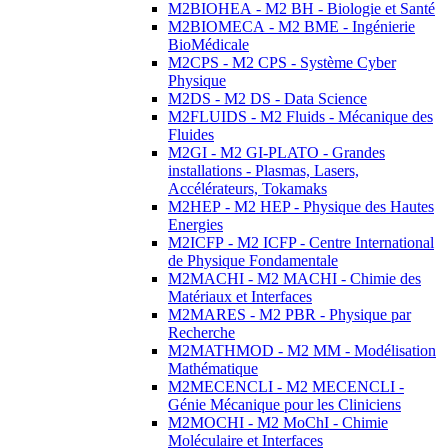
M2BIOHEA - M2 BH - Biologie et Santé
M2BIOMECA - M2 BME - Ingénierie
BioMédicale
M2CPS - M2 CPS - Système Cyber
Physique
M2DS - M2 DS - Data Science
M2FLUIDS - M2 Fluids - Mécanique des
Fluides
M2GI - M2 GI-PLATO - Grandes
installations - Plasmas, Lasers,
Accélérateurs, Tokamaks
M2HEP - M2 HEP - Physique des Hautes
Energies
M2ICFP - M2 ICFP - Centre International
de Physique Fondamentale
M2MACHI - M2 MACHI - Chimie des
Matériaux et Interfaces
M2MARES - M2 PBR - Physique par
Recherche
M2MATHMOD - M2 MM - Modélisation
Mathématique
M2MECENCLI - M2 MECENCLI -
Génie Mécanique pour les Cliniciens
M2MOCHI - M2 MoChI - Chimie
Moléculaire et Interfaces