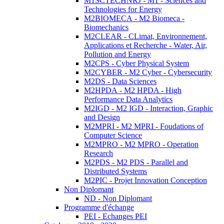
M1SCTECHNRJ - M1 - Sciences and
Technologies for Energy
M2BIOMECA - M2 Biomeca -
Biomechanics
M2CLEAR - CLimat, Environnement,
Applications et Recherche - Water, Air,
Pollution and Energy
M2CPS - Cyber Physical System
M2CYBER - M2 Cyber - Cybersecurity
M2DS - Data Sciences
M2HPDA - M2 HPDA - High
Performance Data Analytics
M2IGD - M2 IGD - Interaction, Graphic
and Design
M2MPRI - M2 MPRI - Foudations of
Computer Science
M2MPRO - M2 MPRO - Operation
Research
M2PDS - M2 PDS - Parallel and
Distributed Systems
M2PIC - Projet Innovation Conception
Non Diplomant
ND - Non Diplomant
Programme d'échange
PEI - Echanges PEI