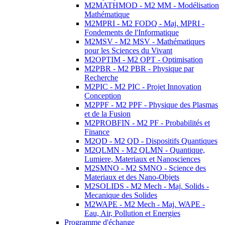
M2MATHMOD - M2 MM - Modélisation
Mathématique
M2MPRI - M2 FODQ - Maj. MPRI -
Fondements de l'Informatique
M2MSV - M2 MSV - Mathématiques
pour les Sciences du Vivant
M2OPTIM - M2 OPT - Optimisation
M2PBR - M2 PBR - Physique par
Recherche
M2PIC - M2 PIC - Projet Innovation
Conception
M2PPF - M2 PPF - Physique des Plasmas
et de la Fusion
M2PROBFIN - M2 PF - Probabilités et
Finance
M2QD - M2 QD - Dispositifs Quantiques
M2QLMN - M2 QLMN - Quantique,
Lumiere, Materiaux et Nanosciences
M2SMNO - M2 SMNO - Science des
Materiaux et des Nano-Objets
M2SOLIDS - M2 Mech - Maj. Solids -
Mecanique des Solides
M2WAPE - M2 Mech - Maj. WAPE -
Eau, Air, Pollution et Energies
Programme d'échange