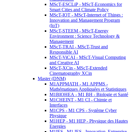
MScT-ESCLiP - MScT-Economics for
Smart Cities and Climate Policy
MScT-IOT - MScT-Internet of Things :
Innovation and Management Program
(IoT)
MScT-STEEM - MScT-Energy
Environment : Science Technology &
Management
MScT-TRAI - MScT-Trust and
Responsible AI
MScT-ViCAI - MScT-Visual Computing
and Creative AI
MScT-XCin - MScT-Extended
Cinematography XCin
Master (DNM)
M1APPMATH - M1 APPMS -
Mathématiques Appliquées et Statistiques
M1BIOHEA - M1 BH - Biologie et Santé
M1CHEINT - M1 CI - Chimie et
Interfaces
M1CPS - M1 CPS - Système Cyber
Physique
M1HEP - M1 HEP - Physique des Hautes
Energies
M1IES - M1 IES - Innovation, Entreprise