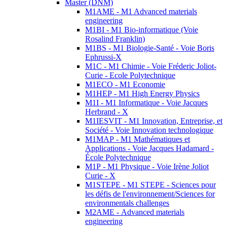
Master (DNM)
M1AME - M1 Advanced materials
engineering
M1BI - M1 Bio-informatique (Voie
Rosalind Franklin)
M1BS - M1 Biologie-Santé - Voie Boris
Ephrussi-X
M1C - M1 Chimie - Voie Fréderic Joliot-
Curie - Ecole Polytechnique
M1ECO - M1 Economie
M1HEP - M1 High Energy Physics
M1I - M1 Informatique - Voie Jacques
Herbrand - X
M1IESVIT - M1 Innovation, Entreprise, et
Société - Voie Innovation technologique
M1MAP - M1 Mathématiques et
Applications - Voie Jacques Hadamard -
École Polytechnique
M1P - M1 Physique - Voie Irène Joliot
Curie - X
M1STEPE - M1 STEPE - Sciences pour
les défis de l'environnement/Sciences for
environmentals challenges
M2AME - Advanced materials
engineering