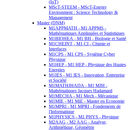
(IoT)
MScT-STEEM - MScT-Energy
Environment : Science Technology &
Management
Master (DNM)
M1APPMATH - M1 APPMS -
Mathématiques Appliquées et Statistiques
M1BIOHEA - M1 BH - Biologie et Santé
M1CHEINT - M1 CI - Chimie et
Interfaces
M1CPS - M1 CPS - Système Cyber
Physique
M1HEP - M1 HEP - Physique des Hautes
Energies
M1IES - M1 IES - Innovation, Entreprise
et Société
M1MATHJHADA - M1 MJH -
Mathématiques Jacques Hadamard
M1MECHA - M1 Mech - Mécanique
M1MIE - M1 MiE - Master en Economie
M1MPRI - M1 MPRI - Fondements de
l'Informatique
M1PHYSICS - M1 PHYS - Physique
M2AAG - M2 AAG - Analyse,
Arithmétique, Géométrie