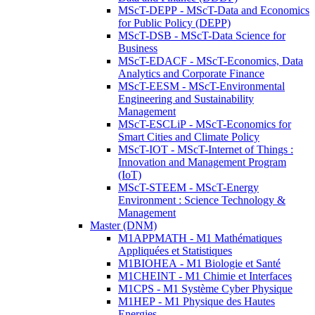
MScT-DEPP - MScT-Data and Economics
for Public Policy (DEPP)
MScT-DSB - MScT-Data Science for
Business
MScT-EDACF - MScT-Economics, Data
Analytics and Corporate Finance
MScT-EESM - MScT-Environmental
Engineering and Sustainability
Management
MScT-ESCLiP - MScT-Economics for
Smart Cities and Climate Policy
MScT-IOT - MScT-Internet of Things :
Innovation and Management Program
(IoT)
MScT-STEEM - MScT-Energy
Environment : Science Technology &
Management
Master (DNM)
M1APPMATH - M1 Mathématiques
Appliquées et Statistiques
M1BIOHEA - M1 Biologie et Santé
M1CHEINT - M1 Chimie et Interfaces
M1CPS - M1 Système Cyber Physique
M1HEP - M1 Physique des Hautes
Energies