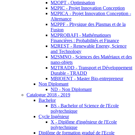
M2OPT - Optimisation
M2PIC - Projet Innovation Conception
M2PICA - Projet Innovation Conception -
Alternance
M2PPF - Physique des Plasmas et de la
Fusion
M2PROBAFI - Mathématiques
Financières : Probabilités et Finance
M2REST - Renewable Energy, Science
and Technology
M2SMNO - Sciences des Matériaux et des
nano-objets
M2TRADD - Transport et Développement
Durable - TRADD
MBIOENT - Master Bio-entrepreneur
Non Diplomant
ND - Non Diplomant
Catalogue 2018 - 2019
Bachelor
BS - Bachelor of Science de l'Ecole
polytechnique
Cycle Ingénieur
X - Diplôme d'ingénieur de l'Ecole
polytechnique
Diplôme de formation gradué de l'Ecole