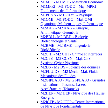
M1MIE - M1 MiE - Master en Economie
M1MPRI - M1 FODQ - Maj. MPRI -
Fondements de l'Informatique
M1PHYS - M1 PHYS - Physique
M1QMI - M1 FODQ - Maj. QMI -
Quantique, Mathematiques, Informatique
M2AAG - M2 AAG - Analyse,
Arithmétique, Géométrie
M2BBH - M2 BBH - Biologie,
Biotechnologie et Santé
M2BME - M2 BME - Ingénierie
BioMédicale
M2CHI - M2 CHI - Chimie et Interfaces
M2CPS - M2 CCSN - Maj. CPS -
Système Cyber Physique
M2DS - M2 DS - Science des données
M2FLUIDS - M2 Mech - Maj. Fluids -
Mecanique des Fluides
M2GIPLATO - M2 GI-PLATO - Grandes
installations - Plasmas, Lasers,
Accélérateurs, Tokamaks
M2HEP - M2 HEP - Physique des Hautes
Energies
M2ICFP - M2 ICFP - Centre International
de Physique Fondamentale