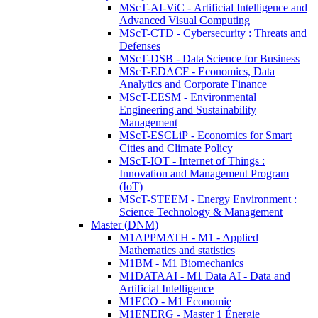
MScT-AI-ViC - Artificial Intelligence and
Advanced Visual Computing
MScT-CTD - Cybersecurity : Threats and
Defenses
MScT-DSB - Data Science for Business
MScT-EDACF - Economics, Data
Analytics and Corporate Finance
MScT-EESM - Environmental
Engineering and Sustainability
Management
MScT-ESCLiP - Economics for Smart
Cities and Climate Policy
MScT-IOT - Internet of Things :
Innovation and Management Program
(IoT)
MScT-STEEM - Energy Environment :
Science Technology & Management
Master (DNM)
M1APPMATH - M1 - Applied
Mathematics and statistics
M1BM - M1 Biomechanics
M1DATAAI - M1 Data AI - Data and
Artificial Intelligence
M1ECO - M1 Economie
M1ENERG - Master 1 Énergie