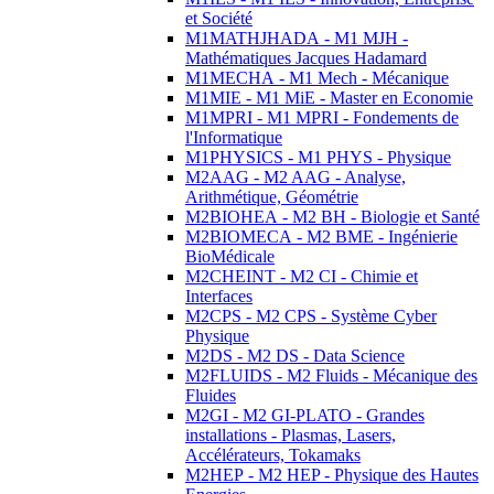
et Société
M1MATHJHADA - M1 MJH -
Mathématiques Jacques Hadamard
M1MECHA - M1 Mech - Mécanique
M1MIE - M1 MiE - Master en Economie
M1MPRI - M1 MPRI - Fondements de
l'Informatique
M1PHYSICS - M1 PHYS - Physique
M2AAG - M2 AAG - Analyse,
Arithmétique, Géométrie
M2BIOHEA - M2 BH - Biologie et Santé
M2BIOMECA - M2 BME - Ingénierie
BioMédicale
M2CHEINT - M2 CI - Chimie et
Interfaces
M2CPS - M2 CPS - Système Cyber
Physique
M2DS - M2 DS - Data Science
M2FLUIDS - M2 Fluids - Mécanique des
Fluides
M2GI - M2 GI-PLATO - Grandes
installations - Plasmas, Lasers,
Accélérateurs, Tokamaks
M2HEP - M2 HEP - Physique des Hautes