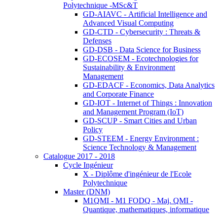
Polytechnique -MSc&T
GD-AIAVC - Artificial Intelligence and
Advanced Visual Computing
GD-CTD - Cybersecurity : Threats &
Defenses
GD-DSB - Data Science for Business
GD-ECOSEM - Ecotechnologies for
Sustainability & Environment
Management
GD-EDACF - Economics, Data Analytics
and Corporate Finance
GD-IOT - Internet of Things : Innovation
and Management Program (IoT)
GD-SCUP - Smart Cities and Urban
Policy
GD-STEEM - Energy Environment :
Science Technology & Management
Catalogue 2017 - 2018
Cycle Ingénieur
X - Diplôme d'ingénieur de l'Ecole
Polytechnique
Master (DNM)
M1QMI - M1 FODQ - Maj. QMI -
Quantique, mathematiques, informatique