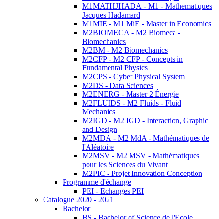
M1MATHJHADA - M1 - Mathematiques
Jacques Hadamard
M1MIE - M1 MiE - Master in Economics
M2BIOMECA - M2 Biomeca -
Biomechanics
M2BM - M2 Biomechanics
M2CFP - M2 CFP - Concepts in
Fundamental Physics
M2CPS - Cyber Physical System
M2DS - Data Sciences
M2ENERG - Master 2 Énergie
M2FLUIDS - M2 Fluids - Fluid
Mechanics
M2IGD - M2 IGD - Interaction, Graphic
and Design
M2MDA - M2 MdA - Mathématiques de
l'Aléatoire
M2MSV - M2 MSV - Mathématiques
pour les Sciences du Vivant
M2PIC - Projet Innovation Conception
Programme d'échange
PEI - Echanges PEI
Catalogue 2020 - 2021
Bachelor
BS - Bachelor of Science de l'Ecole