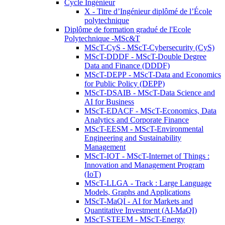
Cycle Ingénieur
X - Titre d’Ingénieur diplômé de l’École
polytechnique
Diplôme de formation gradué de l'Ecole
Polytechnique -MSc&T
MScT-CyS - MScT-Cybersecurity (CyS)
MScT-DDDF - MScT-Double Degree
Data and Finance (DDDF)
MScT-DEPP - MScT-Data and Economics
for Public Policy (DEPP)
MScT-DSAIB - MScT-Data Science and
AI for Business
MScT-EDACF - MScT-Economics, Data
Analytics and Corporate Finance
MScT-EESM - MScT-Environmental
Engineering and Sustainability
Management
MScT-IOT - MScT-Internet of Things :
Innovation and Management Program
(IoT)
MScT-LLGA - Track : Large Language
Models, Graphs and Applications
MScT-MaQI - AI for Markets and
Quantitative Investment (AI-MaQI)
MScT-STEEM - MScT-Energy