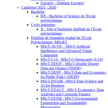
EuroteQ - Diplôme EuroteQ
Catalogue 2025 - 2026
Bachelor
BX - Bachelor of Science de l'Ecole
polytechnique
Cycle Ingénieur
X - Titre d’Ingénieur diplômé de l’École
polytechnique
Diplôme de formation gradué de l'Ecole
Polytechnique -MSc&T
MScT-AI-ViC - MScT-Artificial
Intelligence and Advanced Visual
Computing
MScT-CyS - MScT-Cybersecurity (CyS)
MScT-DDDF - MScT-Double Degree
Data and Finance (DDDF)
MScT-DEPP - MScT-Data and Economics
for Public Policy (DEPP)
MScT-DSAIB - MScT-Data Science and
AI for Business
MScT-EDACF - MScT-Economics, Data
Analytics and Corporate Finance
MScT-EESM - MScT-Environmental
Engineering and Sustainability
Management