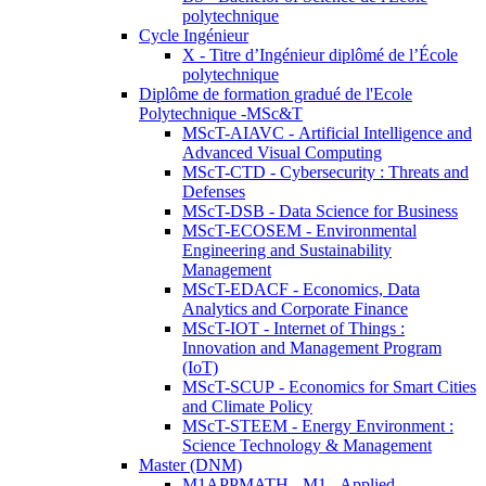
polytechnique
Cycle Ingénieur
X - Titre d’Ingénieur diplômé de l’École
polytechnique
Diplôme de formation gradué de l'Ecole
Polytechnique -MSc&T
MScT-AIAVC - Artificial Intelligence and
Advanced Visual Computing
MScT-CTD - Cybersecurity : Threats and
Defenses
MScT-DSB - Data Science for Business
MScT-ECOSEM - Environmental
Engineering and Sustainability
Management
MScT-EDACF - Economics, Data
Analytics and Corporate Finance
MScT-IOT - Internet of Things :
Innovation and Management Program
(IoT)
MScT-SCUP - Economics for Smart Cities
and Climate Policy
MScT-STEEM - Energy Environment :
Science Technology & Management
Master (DNM)
M1APPMATH - M1 - Applied