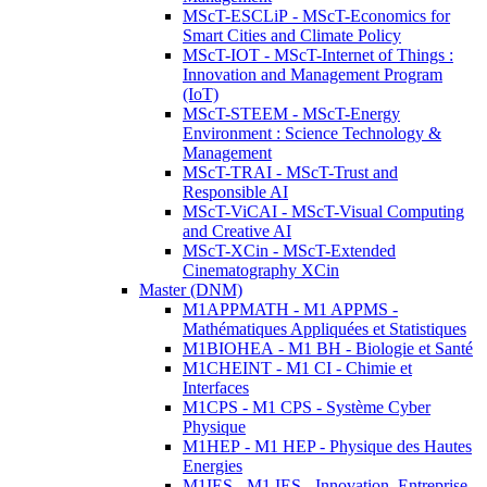
MScT-ESCLiP - MScT-Economics for
Smart Cities and Climate Policy
MScT-IOT - MScT-Internet of Things :
Innovation and Management Program
(IoT)
MScT-STEEM - MScT-Energy
Environment : Science Technology &
Management
MScT-TRAI - MScT-Trust and
Responsible AI
MScT-ViCAI - MScT-Visual Computing
and Creative AI
MScT-XCin - MScT-Extended
Cinematography XCin
Master (DNM)
M1APPMATH - M1 APPMS -
Mathématiques Appliquées et Statistiques
M1BIOHEA - M1 BH - Biologie et Santé
M1CHEINT - M1 CI - Chimie et
Interfaces
M1CPS - M1 CPS - Système Cyber
Physique
M1HEP - M1 HEP - Physique des Hautes
Energies
M1IES - M1 IES - Innovation, Entreprise