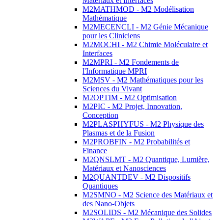
Matériaux et Interfaces
M2MATHMOD - M2 Modélisation
Mathématique
M2MECENCLI - M2 Génie Mécanique
pour les Cliniciens
M2MOCHI - M2 Chimie Moléculaire et
Interfaces
M2MPRI - M2 Fondements de
l'Informatique MPRI
M2MSV - M2 Mathématiques pour les
Sciences du Vivant
M2OPTIM - M2 Optimisation
M2PIC - M2 Projet, Innovation,
Conception
M2PLASPHYFUS - M2 Physique des
Plasmas et de la Fusion
M2PROBFIN - M2 Probabilités et
Finance
M2QNSLMT - M2 Quantique, Lumière,
Matériaux et Nanosciences
M2QUANTDEV - M2 Dispositifs
Quantiques
M2SMNO - M2 Science des Matériaux et
des Nano-Objets
M2SOLIDS - M2 Mécanique des Solides