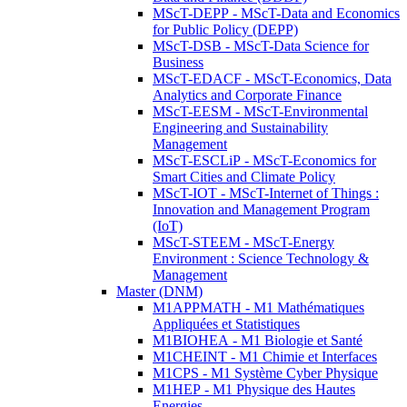
MScT-DEPP - MScT-Data and Economics
for Public Policy (DEPP)
MScT-DSB - MScT-Data Science for
Business
MScT-EDACF - MScT-Economics, Data
Analytics and Corporate Finance
MScT-EESM - MScT-Environmental
Engineering and Sustainability
Management
MScT-ESCLiP - MScT-Economics for
Smart Cities and Climate Policy
MScT-IOT - MScT-Internet of Things :
Innovation and Management Program
(IoT)
MScT-STEEM - MScT-Energy
Environment : Science Technology &
Management
Master (DNM)
M1APPMATH - M1 Mathématiques
Appliquées et Statistiques
M1BIOHEA - M1 Biologie et Santé
M1CHEINT - M1 Chimie et Interfaces
M1CPS - M1 Système Cyber Physique
M1HEP - M1 Physique des Hautes
Energies