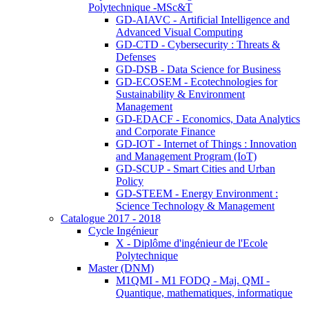
Polytechnique -MSc&T
GD-AIAVC - Artificial Intelligence and
Advanced Visual Computing
GD-CTD - Cybersecurity : Threats &
Defenses
GD-DSB - Data Science for Business
GD-ECOSEM - Ecotechnologies for
Sustainability & Environment
Management
GD-EDACF - Economics, Data Analytics
and Corporate Finance
GD-IOT - Internet of Things : Innovation
and Management Program (IoT)
GD-SCUP - Smart Cities and Urban
Policy
GD-STEEM - Energy Environment :
Science Technology & Management
Catalogue 2017 - 2018
Cycle Ingénieur
X - Diplôme d'ingénieur de l'Ecole
Polytechnique
Master (DNM)
M1QMI - M1 FODQ - Maj. QMI -
Quantique, mathematiques, informatique