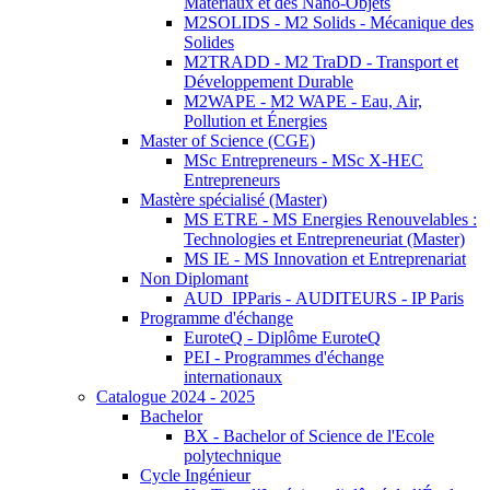
Matériaux et des Nano-Objets
M2SOLIDS - M2 Solids - Mécanique des
Solides
M2TRADD - M2 TraDD - Transport et
Développement Durable
M2WAPE - M2 WAPE - Eau, Air,
Pollution et Énergies
Master of Science (CGE)
MSc Entrepreneurs - MSc X-HEC
Entrepreneurs
Mastère spécialisé (Master)
MS ETRE - MS Energies Renouvelables :
Technologies et Entrepreneuriat (Master)
MS IE - MS Innovation et Entreprenariat
Non Diplomant
AUD_IPParis - AUDITEURS - IP Paris
Programme d'échange
EuroteQ - Diplôme EuroteQ
PEI - Programmes d'échange
internationaux
Catalogue 2024 - 2025
Bachelor
BX - Bachelor of Science de l'Ecole
polytechnique
Cycle Ingénieur