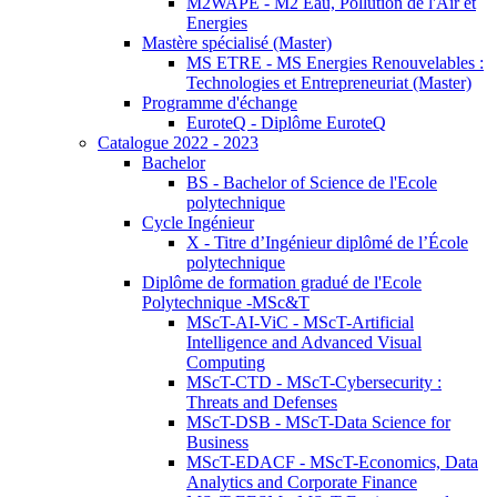
M2WAPE - M2 Eau, Pollution de l'Air et
Energies
Mastère spécialisé (Master)
MS ETRE - MS Energies Renouvelables :
Technologies et Entrepreneuriat (Master)
Programme d'échange
EuroteQ - Diplôme EuroteQ
Catalogue 2022 - 2023
Bachelor
BS - Bachelor of Science de l'Ecole
polytechnique
Cycle Ingénieur
X - Titre d’Ingénieur diplômé de l’École
polytechnique
Diplôme de formation gradué de l'Ecole
Polytechnique -MSc&T
MScT-AI-ViC - MScT-Artificial
Intelligence and Advanced Visual
Computing
MScT-CTD - MScT-Cybersecurity :
Threats and Defenses
MScT-DSB - MScT-Data Science for
Business
MScT-EDACF - MScT-Economics, Data
Analytics and Corporate Finance