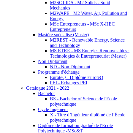
M2SOLIDS - M2 Solids - Solid
Mechanics
M2WAPE - M2 Water, Air, Pollution and
Energy
MSc Entrepreneurs - MSc X-HEC
Entrepreneurs
Mastère spécialisé (Master)
M2REST - Renewable Energy, Science
and Technology
MS ETRE - MS Energies Renouvelables :
Technologies & Entrepreneuriat (Master)
Non Diplomant
ND - Non Diplomant
Programme d'échange
EuroteQ - Diplôme EuroteQ
PEI - Echanges PEI
Catalogue 2021 - 2022
Bachelor
BS - Bachelor of Science de l'Ecole
polytechnique
Cycle Ingénieur
X - Titre d’Ingénieur diplômé de l’École
polytechnique
Diplôme de formation gradué de l'Ecole
Polytechnique -MSc&T