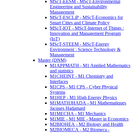
MScT-EESM - MScT-Environmental
Engineering and Sustainability
Management
MScT-ESCLiP - MScT-Economics for
Smart Cities and Climate Policy
MScT-IOT - MScT-Internet of Things :
Innovation and Management Program
(IoT)
MScT-STEEM - MScT-Energy
Environment : Science Technology &
Management
Master (DNM)
M1APPMATH - M1 Applied Mathematics
and statistics
M1CHEINT - M1 Chemistry and
Interfaces
M1CPS - M1 CPS - Cyber Physical
Systems
M1HEP - M1 High Energy Physics
M1MATHJHADA - M1 Mathematiques
Jacques Hadamard
M1MECHA - M1 Mechanics
M1MIE - M1 MIE - Master in Economics
M2BIOHEA - M2 Biology and Health
M2BIOMECA - M2 Biomeca -