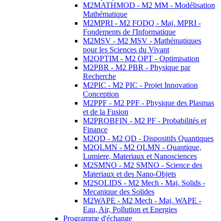
M2MATHMOD - M2 MM - Modélisation
Mathématique
M2MPRI - M2 FODQ - Maj. MPRI -
Fondements de l'Informatique
M2MSV - M2 MSV - Mathématiques
pour les Sciences du Vivant
M2OPTIM - M2 OPT - Optimisation
M2PBR - M2 PBR - Physique par
Recherche
M2PIC - M2 PIC - Projet Innovation
Conception
M2PPF - M2 PPF - Physique des Plasmas
et de la Fusion
M2PROBFIN - M2 PF - Probabilités et
Finance
M2QD - M2 QD - Dispositifs Quantiques
M2QLMN - M2 QLMN - Quantique,
Lumiere, Materiaux et Nanosciences
M2SMNO - M2 SMNO - Science des
Materiaux et des Nano-Objets
M2SOLIDS - M2 Mech - Maj. Solids -
Mecanique des Solides
M2WAPE - M2 Mech - Maj. WAPE -
Eau, Air, Pollution et Energies
Programme d'échange