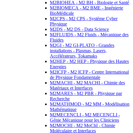
M2BIOHEA - M2 BH - Biologie et Santé
M2BIOMECA - M2 BME - Ingénierie
BioMédicale
M2CPS - M2 CPS - Système Cyber
Physique
M2DS - M2 DS - Data Science
M2FLUIDS - M2 Fluids - Mécanique des
Fluides
M2GI - M2 GI-PLATO - Grandes
installations - Plasmas, Lasers,
Accélérateurs, Tokamaks
M2HEP - M2 HEP - Physique des Hautes
Energies
M2ICFP - M2 ICFP - Centre International
de Physique Fondamentale
M2MACHI - M2 MACHI - Chimie des
Matériaux et Interfaces
M2MARES - M2 PBR - Physique par
Recherche
M2MATHMOD - M2 MM - Modélisation
Mathématique
M2MECENCLI - M2 MECENCLI -
Génie Mécanique pour les Cliniciens
M2MOCHI - M2 MoChI - Chimie
Moléculaire et Interfaces