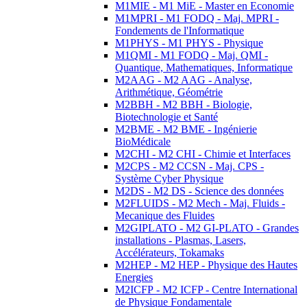
M1MIE - M1 MiE - Master en Economie
M1MPRI - M1 FODQ - Maj. MPRI -
Fondements de l'Informatique
M1PHYS - M1 PHYS - Physique
M1QMI - M1 FODQ - Maj. QMI -
Quantique, Mathematiques, Informatique
M2AAG - M2 AAG - Analyse,
Arithmétique, Géométrie
M2BBH - M2 BBH - Biologie,
Biotechnologie et Santé
M2BME - M2 BME - Ingénierie
BioMédicale
M2CHI - M2 CHI - Chimie et Interfaces
M2CPS - M2 CCSN - Maj. CPS -
Système Cyber Physique
M2DS - M2 DS - Science des données
M2FLUIDS - M2 Mech - Maj. Fluids -
Mecanique des Fluides
M2GIPLATO - M2 GI-PLATO - Grandes
installations - Plasmas, Lasers,
Accélérateurs, Tokamaks
M2HEP - M2 HEP - Physique des Hautes
Energies
M2ICFP - M2 ICFP - Centre International
de Physique Fondamentale