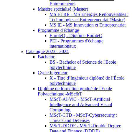
Entrepreneurs
Mastère spécialisé (Master)
MS ETRE - MS Energies Renouvelables :
Technologies et Entrepreneuriat (Master)
MS IE - MS Innovation et Entreprenariat
Programme d'échange
EuroteQ - Diplôme EuroteQ
PEI - Programmes d'échange
internationaux
Catalogue 2023 - 2024
Bachelor
BS - Bachelor of Science de l'Ecole
polytechnique
Cycle Ingénieur
X - Titre d’Ingénieur diplômé de l’École
polytechnique
Diplôme de formation gradué de l'Ecole
Polytechnique -MSc&T
MScT-AI-ViC - MScT-Artificial
Intelligence and Advanced Visual
Computing
MScT-CTD - MScT-Cybersecurity :
Threats and Defenses
MScT-DDDF - MScT-Double Degree
Data and Finance (DDDF)