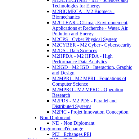
M1SCTECHNRJ - M1 - Sciences and
Technologies for Energy
M2BIOMECA - M2 Biomeca -
Biomechanics
M2CLEAR - CLimat, Environnement,
Applications et Recherche - Water, Air,
Pollution and Energy
M2CPS - Cyber Physical System
M2CYBER - M2 Cyber - Cybersecurity
M2DS - Data Sciences
M2HPDA - M2 HPDA - High
Performance Data Analytics
M2IGD - M2 IGD - Interaction, Graphic
and Design
M2MPRI - M2 MPRI - Foudations of
Computer Science
M2MPRO - M2 MPRO - Operation
Research
M2PDS - M2 PDS - Parallel and
Distributed Systems
M2PIC - Projet Innovation Conception
Non Diplomant
ND - Non Diplomant
Programme d'échange
PEI - Echanges PEI