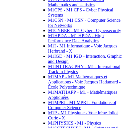
Mathematics and statistics
M1CPS - M1 CPS - Cyber Physical
Systems
M1CSN - M1 CSN - Computer Science
for Networks
M1CYBER - M1 Cyber - Cybersecurity
M1HPDA - M1 HPDA - High
Performance Data Analytics
M1I - M1 Informatique - Voie Jacques
Herbrand - X
M1IGD - M1 IGD - Interaction, Graphic
and Design
M1INTTRACPHY - M1 - International
Track in Physics
M1MAP - M1 Mathématiques et
Applications - Voie Jacques Hadamard -
École Polytechnique
M1MATHAPP - M1 - Mathématiques
Appliquées
M1MPRI - M1 MPRI - Foudations of
Computer Science
M1P - M1 Physique - Voie Irène Joliot
Curie - X
M1PHYSICS - M1 - Physics