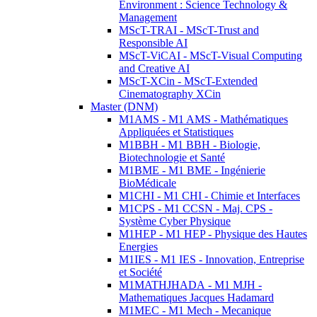
Environment : Science Technology &
Management
MScT-TRAI - MScT-Trust and
Responsible AI
MScT-ViCAI - MScT-Visual Computing
and Creative AI
MScT-XCin - MScT-Extended
Cinematography XCin
Master (DNM)
M1AMS - M1 AMS - Mathématiques
Appliquées et Statistiques
M1BBH - M1 BBH - Biologie,
Biotechnologie et Santé
M1BME - M1 BME - Ingénierie
BioMédicale
M1CHI - M1 CHI - Chimie et Interfaces
M1CPS - M1 CCSN - Maj. CPS -
Système Cyber Physique
M1HEP - M1 HEP - Physique des Hautes
Energies
M1IES - M1 IES - Innovation, Entreprise
et Société
M1MATHJHADA - M1 MJH -
Mathematiques Jacques Hadamard
M1MEC - M1 Mech - Mecanique