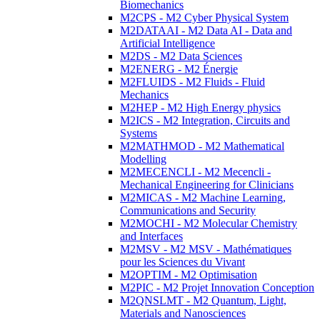
Biomechanics
M2CPS - M2 Cyber Physical System
M2DATAAI - M2 Data AI - Data and
Artificial Intelligence
M2DS - M2 Data Sciences
M2ENERG - M2 Énergie
M2FLUIDS - M2 Fluids - Fluid
Mechanics
M2HEP - M2 High Energy physics
M2ICS - M2 Integration, Circuits and
Systems
M2MATHMOD - M2 Mathematical
Modelling
M2MECENCLI - M2 Mecencli -
Mechanical Engineering for Clinicians
M2MICAS - M2 Machine Learning,
Communications and Security
M2MOCHI - M2 Molecular Chemistry
and Interfaces
M2MSV - M2 MSV - Mathématiques
pour les Sciences du Vivant
M2OPTIM - M2 Optimisation
M2PIC - M2 Projet Innovation Conception
M2QNSLMT - M2 Quantum, Light,
Materials and Nanosciences