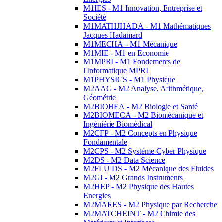
M1IES - M1 Innovation, Entreprise et
Société
M1MATHJHADA - M1 Mathématiques
Jacques Hadamard
M1MECHA - M1 Mécanique
M1MIE - M1 en Economie
M1MPRI - M1 Fondements de
l'Informatique MPRI
M1PHYSICS - M1 Physique
M2AAG - M2 Analyse, Arithmétique,
Géométrie
M2BIOHEA - M2 Biologie et Santé
M2BIOMECA - M2 Biomécanique et
Ingéniérie Biomédical
M2CFP - M2 Concepts en Physique
Fondamentale
M2CPS - M2 Système Cyber Physique
M2DS - M2 Data Science
M2FLUIDS - M2 Mécanique des Fluides
M2GI - M2 Grands Instruments
M2HEP - M2 Physique des Hautes
Energies
M2MARES - M2 Physique par Recherche
M2MATCHEINT - M2 Chimie des