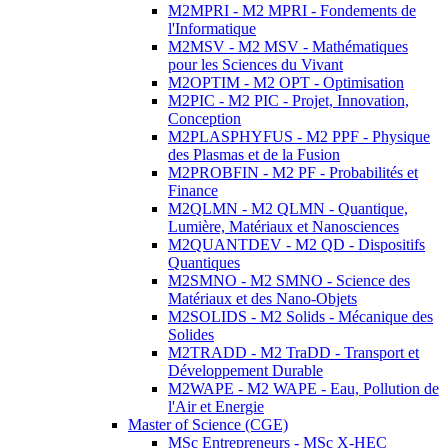
M2MPRI - M2 MPRI - Fondements de
l'Informatique
M2MSV - M2 MSV - Mathématiques
pour les Sciences du Vivant
M2OPTIM - M2 OPT - Optimisation
M2PIC - M2 PIC - Projet, Innovation,
Conception
M2PLASPHYFUS - M2 PPF - Physique
des Plasmas et de la Fusion
M2PROBFIN - M2 PF - Probabilités et
Finance
M2QLMN - M2 QLMN - Quantique,
Lumière, Matériaux et Nanosciences
M2QUANTDEV - M2 QD - Dispositifs
Quantiques
M2SMNO - M2 SMNO - Science des
Matériaux et des Nano-Objets
M2SOLIDS - M2 Solids - Mécanique des
Solides
M2TRADD - M2 TraDD - Transport et
Développement Durable
M2WAPE - M2 WAPE - Eau, Pollution de
l'Air et Energie
Master of Science (CGE)
MSc Entrepreneurs - MSc X-HEC