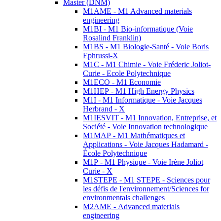
Master (DNM)
M1AME - M1 Advanced materials
engineering
M1BI - M1 Bio-informatique (Voie
Rosalind Franklin)
M1BS - M1 Biologie-Santé - Voie Boris
Ephrussi-X
M1C - M1 Chimie - Voie Fréderic Joliot-
Curie - Ecole Polytechnique
M1ECO - M1 Economie
M1HEP - M1 High Energy Physics
M1I - M1 Informatique - Voie Jacques
Herbrand - X
M1IESVIT - M1 Innovation, Entreprise, et
Société - Voie Innovation technologique
M1MAP - M1 Mathématiques et
Applications - Voie Jacques Hadamard -
École Polytechnique
M1P - M1 Physique - Voie Irène Joliot
Curie - X
M1STEPE - M1 STEPE - Sciences pour
les défis de l'environnement/Sciences for
environmentals challenges
M2AME - Advanced materials
engineering