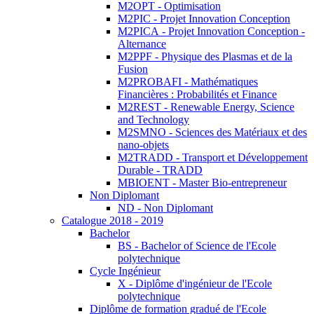
M2OPT - Optimisation
M2PIC - Projet Innovation Conception
M2PICA - Projet Innovation Conception -
Alternance
M2PPF - Physique des Plasmas et de la
Fusion
M2PROBAFI - Mathématiques
Financières : Probabilités et Finance
M2REST - Renewable Energy, Science
and Technology
M2SMNO - Sciences des Matériaux et des
nano-objets
M2TRADD - Transport et Développement
Durable - TRADD
MBIOENT - Master Bio-entrepreneur
Non Diplomant
ND - Non Diplomant
Catalogue 2018 - 2019
Bachelor
BS - Bachelor of Science de l'Ecole
polytechnique
Cycle Ingénieur
X - Diplôme d'ingénieur de l'Ecole
polytechnique
Diplôme de formation gradué de l'Ecole