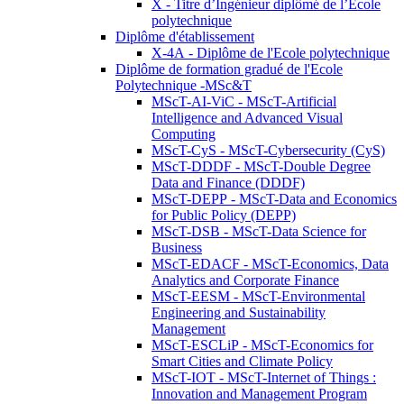
X - Titre d’Ingénieur diplômé de l’École
polytechnique
Diplôme d'établissement
X-4A - Diplôme de l'Ecole polytechnique
Diplôme de formation gradué de l'Ecole
Polytechnique -MSc&T
MScT-AI-ViC - MScT-Artificial
Intelligence and Advanced Visual
Computing
MScT-CyS - MScT-Cybersecurity (CyS)
MScT-DDDF - MScT-Double Degree
Data and Finance (DDDF)
MScT-DEPP - MScT-Data and Economics
for Public Policy (DEPP)
MScT-DSB - MScT-Data Science for
Business
MScT-EDACF - MScT-Economics, Data
Analytics and Corporate Finance
MScT-EESM - MScT-Environmental
Engineering and Sustainability
Management
MScT-ESCLiP - MScT-Economics for
Smart Cities and Climate Policy
MScT-IOT - MScT-Internet of Things :
Innovation and Management Program