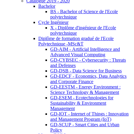
Catalogue 2019 - 2020
Bachelor
BS - Bachelor of Science de l'Ecole
polytechnique
Cycle Ingénieur
X - Diplôme d'ingénieur de l'Ecole
polytechnique
Diplôme de formation gradué de l'Ecole
Polytechnique -MSc&T
GD-AIM - Artificial Intelligence and
Advanced Visual Computing
GD-CYBSEC - Cybersecurity : Threats
and Defenses
GD-DSB - Data Science for Business
GD-EDCF - Economics, Data Analytics
and Corporate Finance
GD-EESTM - Energy Environment :
Science Technology & Management
GD-ESEM - Ecotechnologies for
Sustainability & Environment
Management
GD-IOT - Internet of Things : Innovation
and Management Program (IoT)
GD-SCUP - Smart Cities and Urban
Policy