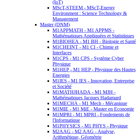
(IoT)
MScT-STEEM - MScT-Energy
Environment : Science Technology &
Management
Master (DNM)
M1APPMATH - M1 APPMS -
Mathématiques Appliquées et Statistiques
M1BIOHEA - M1 BH - Biologie et Santé
M1CHEINT - M1 CI - Chimie et
Interfaces
M1CPS - M1 CPS - Système Cyber
Physique
M1HEP - M1 HEP - Physique des Hautes
Energies
M1IES - M1 IES - Innovation, Entreprise
et Société
M1MATHJHADA - M1 MJH -
Mathématiques Jacques Hadamard
M1MECHA - M1 Mech - Mécanique
M1MIE - M1 MiE - Master en Economie
M1MPRI - M1 MPRI - Fondements de
l'Informatique
M1PHYSICS - M1 PHYS - Physique
M2AAG - M2 AAG - Analyse,
Arithmétique, Géométrie