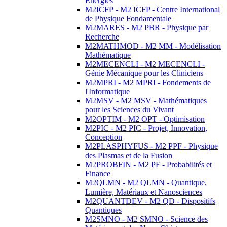
Energies
M2ICFP - M2 ICFP - Centre International
de Physique Fondamentale
M2MARES - M2 PBR - Physique par
Recherche
M2MATHMOD - M2 MM - Modélisation
Mathématique
M2MECENCLI - M2 MECENCLI -
Génie Mécanique pour les Cliniciens
M2MPRI - M2 MPRI - Fondements de
l'Informatique
M2MSV - M2 MSV - Mathématiques
pour les Sciences du Vivant
M2OPTIM - M2 OPT - Optimisation
M2PIC - M2 PIC - Projet, Innovation,
Conception
M2PLASPHYFUS - M2 PPF - Physique
des Plasmas et de la Fusion
M2PROBFIN - M2 PF - Probabilités et
Finance
M2QLMN - M2 QLMN - Quantique,
Lumière, Matériaux et Nanosciences
M2QUANTDEV - M2 QD - Dispositifs
Quantiques
M2SMNO - M2 SMNO - Science des