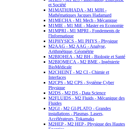
et Société
M1MATHJHADA - M1 MJH -
Mathématiques Jacques Hadamard
M1MECHA - M1 Mech - Mécanique
M1MIE - M1 MiE - Master en Economie
M1MPRI - M1 MPRI - Fondements de
l'Informatique
M1PHYSICS - M1 PHYS - Physique
M2AAG - M2 AAG - Analyse,
Arithmétique, Géométrie
M2BIOHEA - M2 BH - Biologie et Santé
M2BIOMECA - M2 BME - Ingénierie
BioMédicale
M2CHEINT - M2 CI - Chimie et
Interfaces
M2CPS - M2 CPS - Système Cyber
Physique
M2DS - M2 DS - Data Science
M2FLUIDS - M2 Fluids - Mécanique des
Fluides
M2GI - M2 GI-PLATO - Grandes
installations - Plasmas, Lasers,
Accélérateurs, Tokamaks
M2HEP - M2 HEP - Physique des Hautes