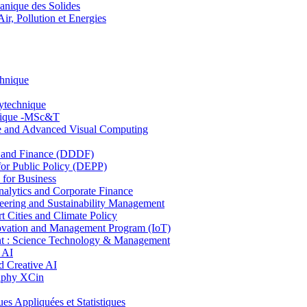
nique des Solides
, Pollution et Energies
chnique
lytechnique
hnique -MSc&T
ce and Advanced Visual Computing
and Finance (DDDF)
r Public Policy (DEPP)
for Business
ytics and Corporate Finance
ring and Sustainability Management
Cities and Climate Policy
ovation and Management Program (IoT)
: Science Technology & Management
 AI
 Creative AI
aphy XCin
ppliquées et Statistiques