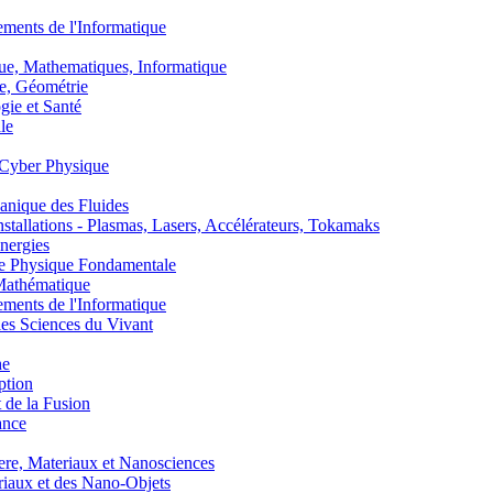
nts de l'Informatique
, Mathematiques, Informatique
, Géométrie
ie et Santé
le
Cyber Physique
nique des Fluides
lations - Plasmas, Lasers, Accélérateurs, Tokamaks
nergies
de Physique Fondamentale
athématique
nts de l'Informatique
s Sciences du Vivant
he
ption
 de la Fusion
ance
, Materiaux et Nanosciences
aux et des Nano-Objets