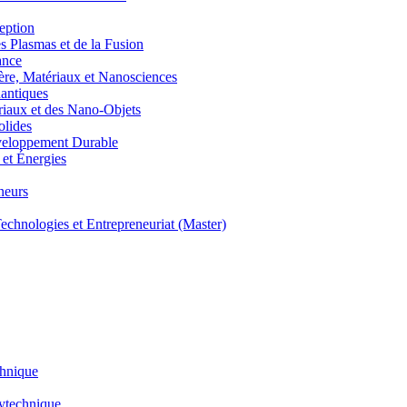
eption
lasmas et de la Fusion
ance
, Matériaux et Nanosciences
ntiques
aux et des Nano-Objets
lides
eloppement Durable
et Énergies
neurs
hnologies et Entrepreneuriat (Master)
chnique
lytechnique