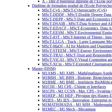
X - Titre d’Ingénieur diplômé de l’École po
Diplôme de formation gradué de l'Ecole Polytec
MScT-CyS - MScT-Cybersecurity (CyS)
MScT-DDDF - MScT-Double Degree Data 
MScT-DEPP - MScT-Data and Economics fo
MScT-DSAIB - MScT-Data Science and AI 
MScT-EDACF - MScT-Economics, Data Anal
MScT-EESM - MScT-Environmental Enginee
MScT-IOT - MScT-Internet of Things : Inn
MScT-LLGA - Track : Large Language Mode
MScT-MaQI - AI for Markets and Quantitat
MScT-STEEM - MScT-Energy Environment 
MScT-TRAI - MScT-Trust and Responsible
MScT-ViCAI - MScT-Visual Computing and
MScT-XCin - MScT-Extended Cinematogr
Master (DNM)
M1AMS - M1 AMS - Mathématiques Appliqué
M1BBH - M1 BBH - Biologie, Biotechnolog
M1BME - M1 BME - Ingénierie BioMédica
M1CHI - M1 CHI - Chimie et Interfaces
M1CPS - M1 CCSN - Maj. CPS - Système 
M1HEP - M1 HEP - Physique des Hautes E
M1IES - M1 IES - Innovation, Entreprise et
M1MATHJHADA - M1 MJH - Mathematiqu
M1MEC - M1 Mech - Mecanique