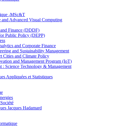
hnique -MSc&T
ce and Advanced Visual Computing
and Finance (DDDF)
r Public Policy (DEPP)
ess
ytics and Corporate Finance
ring and Sustainability Management
Cities and Climate Policy
ovation and Management Program (IoT)
: Science Technology & Management
ppliquées et Statistiques
ue
nergies
 Société
es Jacques Hadamard
ormatique