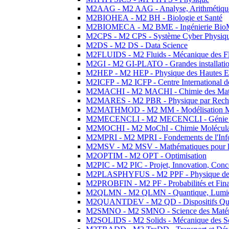
M2AAG - M2 AAG - Analyse, Arithmétique
M2BIOHEA - M2 BH - Biologie et Santé
M2BIOMECA - M2 BME - Ingénierie BioM
M2CPS - M2 CPS - Système Cyber Physiq
M2DS - M2 DS - Data Science
M2FLUIDS - M2 Fluids - Mécanique des Fl
M2GI - M2 GI-PLATO - Grandes installation
M2HEP - M2 HEP - Physique des Hautes E
M2ICFP - M2 ICFP - Centre International 
M2MACHI - M2 MACHI - Chimie des Matéri
M2MARES - M2 PBR - Physique par Rech
M2MATHMOD - M2 MM - Modélisation M
M2MECENCLI - M2 MECENCLI - Génie Méc
M2MOCHI - M2 MoChI - Chimie Moléculaire
M2MPRI - M2 MPRI - Fondements de l'Inf
M2MSV - M2 MSV - Mathématiques pour le
M2OPTIM - M2 OPT - Optimisation
M2PIC - M2 PIC - Projet, Innovation, Conc
M2PLASPHYFUS - M2 PPF - Physique des P
M2PROBFIN - M2 PF - Probabilités et Fin
M2QLMN - M2 QLMN - Quantique, Lumière
M2QUANTDEV - M2 QD - Dispositifs Qua
M2SMNO - M2 SMNO - Science des Matéri
M2SOLIDS - M2 Solids - Mécanique des So