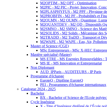
M2OPTIM - M2 OPT - Optimisation
M2PIC - M2 PIC - Projet, Innovation, Conc
M2PLASPHYFUS - M2 PPF - Physique des P
M2PROBFIN - M2 PF - Probabilités et Fin
M2QLMN - M2 QLMN - Quantique, Lumière
M2QUANTDEV - M2 QD - Dispositifs Qua
M2SMNO - M2 SMNO - Science des Matéri
M2SOLIDS - M2 Solids - Mécanique des So
M2TRADD - M2 TraDD - Transport et Dév
M2WAPE - M2 WAPE - Eau, Air, Pollution 
Master of Science (CGE)
MSc Entrepreneurs - MSc X-HEC Entrepre
Mastère spécialisé (Master)
MS ETRE - MS Energies Renouvelables : Tec
MS IE - MS Innovation et Entreprenariat
Non Diplomant
AUD_IPParis - AUDITEURS - IP Paris
Programme d'échange
EuroteQ - Diplôme EuroteQ
PEI - Programmes d'échange internationaux
Catalogue 2024 - 2025
Bachelor
BX - Bachelor of Science de l'Ecole polyte
Cycle Ingénieur
X - Titre d’Ingénieur diplômé de l’École po