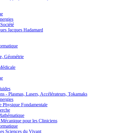
ue
nergies
 Société
es Jacques Hadamard
ormatique
, Géométrie
édicale
ue
uides
s - Plasmas, Lasers, Accélérateurs, Tokamaks
nergies
de Physique Fondamentale
erche
athématique
anique pour les Cliniciens
ormatique
s Sciences du Vivant