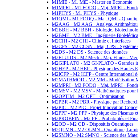
M1MIE - M1 MiE - Master en Economie
M1MPRI - M1 FODQ - Maj. MPRI - Fondeme
M1PHYS - M1 PHYS - Physique
M1QMI - M1 FODQ - Maj. QMI - Quantique
M2AAG - M2 AAG - Analyse, Arithmétique
M2BBH - M2 BBH - Biologie, Biotechnolog
M2BME - M2 BME - Ingénierie BioMédica
M2CHI - M2 CHI - Chimie et Interfaces
M2CPS - M2 CCSN - Maj. CPS - Système 
M2DS - M2 DS - Science des données
M2FLUIDS - M2 Mech - Maj. Fluids - Meca
M2GIPLATO - M2 GI-PLATO - Grandes instal
M2HEP - M2 HEP - Physique des Hautes E
M2ICFP - M2 ICFP - Centre International 
M2MATHMOD - M2 MM - Modélisation M
M2MPRI - M2 FODQ - Maj. MPRI - Fondeme
M2MSV - M2 MSV - Mathématiques pour le
M2OPTIM - M2 OPT - Optimisation
M2PBR - M2 PBR - Physique par Recherc
M2PIC - M2 PIC - Projet Innovation Conce
M2PPF - M2 PPF - Physique des Plasmas et
M2PROBFIN - M2 PF - Probabilités et Fin
M2QD - M2 QD - Dispositifs Quantiques
M2QLMN - M2 QLMN - Quantique, Lumiere
M2SMNO - M2 SMNO - Science des Materi