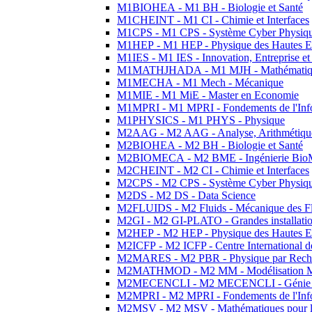
M1BIOHEA - M1 BH - Biologie et Santé
M1CHEINT - M1 CI - Chimie et Interfaces
M1CPS - M1 CPS - Système Cyber Physiq
M1HEP - M1 HEP - Physique des Hautes E
M1IES - M1 IES - Innovation, Entreprise et
M1MATHJHADA - M1 MJH - Mathématiqu
M1MECHA - M1 Mech - Mécanique
M1MIE - M1 MiE - Master en Economie
M1MPRI - M1 MPRI - Fondements de l'Inf
M1PHYSICS - M1 PHYS - Physique
M2AAG - M2 AAG - Analyse, Arithmétique
M2BIOHEA - M2 BH - Biologie et Santé
M2BIOMECA - M2 BME - Ingénierie BioM
M2CHEINT - M2 CI - Chimie et Interfaces
M2CPS - M2 CPS - Système Cyber Physiq
M2DS - M2 DS - Data Science
M2FLUIDS - M2 Fluids - Mécanique des Fl
M2GI - M2 GI-PLATO - Grandes installation
M2HEP - M2 HEP - Physique des Hautes E
M2ICFP - M2 ICFP - Centre International 
M2MARES - M2 PBR - Physique par Rech
M2MATHMOD - M2 MM - Modélisation M
M2MECENCLI - M2 MECENCLI - Génie Méc
M2MPRI - M2 MPRI - Fondements de l'Inf
M2MSV - M2 MSV - Mathématiques pour le