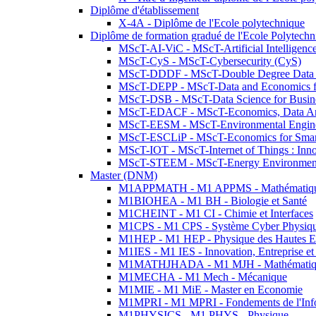
Diplôme d'établissement
X-4A - Diplôme de l'Ecole polytechnique
Diplôme de formation gradué de l'Ecole Polytec
MScT-AI-ViC - MScT-Artificial Intelligen
MScT-CyS - MScT-Cybersecurity (CyS)
MScT-DDDF - MScT-Double Degree Data 
MScT-DEPP - MScT-Data and Economics fo
MScT-DSB - MScT-Data Science for Busin
MScT-EDACF - MScT-Economics, Data Anal
MScT-EESM - MScT-Environmental Enginee
MScT-ESCLiP - MScT-Economics for Smart 
MScT-IOT - MScT-Internet of Things : Inn
MScT-STEEM - MScT-Energy Environment 
Master (DNM)
M1APPMATH - M1 APPMS - Mathématiques A
M1BIOHEA - M1 BH - Biologie et Santé
M1CHEINT - M1 CI - Chimie et Interfaces
M1CPS - M1 CPS - Système Cyber Physiq
M1HEP - M1 HEP - Physique des Hautes E
M1IES - M1 IES - Innovation, Entreprise et
M1MATHJHADA - M1 MJH - Mathématiqu
M1MECHA - M1 Mech - Mécanique
M1MIE - M1 MiE - Master en Economie
M1MPRI - M1 MPRI - Fondements de l'Inf
M1PHYSICS - M1 PHYS - Physique