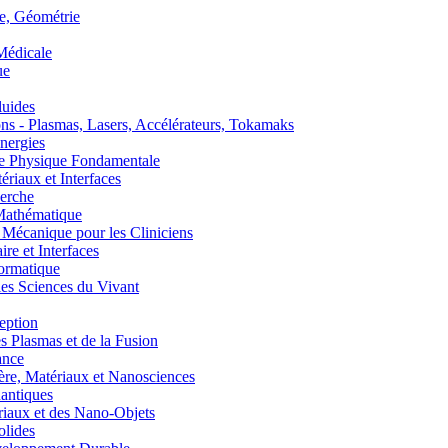
, Géométrie
édicale
ue
uides
s - Plasmas, Lasers, Accélérateurs, Tokamaks
nergies
de Physique Fondamentale
aux et Interfaces
erche
athématique
anique pour les Cliniciens
 et Interfaces
ormatique
s Sciences du Vivant
eption
lasmas et de la Fusion
ance
, Matériaux et Nanosciences
ntiques
aux et des Nano-Objets
lides