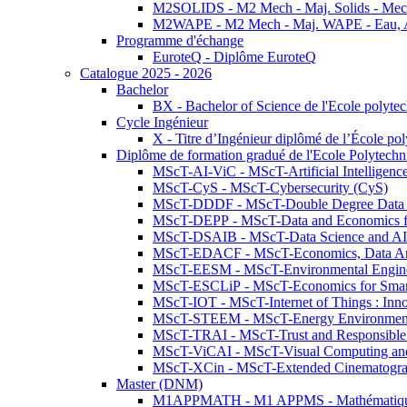
M2SOLIDS - M2 Mech - Maj. Solids - Meca
M2WAPE - M2 Mech - Maj. WAPE - Eau, Air
Programme d'échange
EuroteQ - Diplôme EuroteQ
Catalogue 2025 - 2026
Bachelor
BX - Bachelor of Science de l'Ecole polyte
Cycle Ingénieur
X - Titre d’Ingénieur diplômé de l’École po
Diplôme de formation gradué de l'Ecole Polytec
MScT-AI-ViC - MScT-Artificial Intelligen
MScT-CyS - MScT-Cybersecurity (CyS)
MScT-DDDF - MScT-Double Degree Data 
MScT-DEPP - MScT-Data and Economics fo
MScT-DSAIB - MScT-Data Science and AI 
MScT-EDACF - MScT-Economics, Data Anal
MScT-EESM - MScT-Environmental Enginee
MScT-ESCLiP - MScT-Economics for Smart 
MScT-IOT - MScT-Internet of Things : Inn
MScT-STEEM - MScT-Energy Environment 
MScT-TRAI - MScT-Trust and Responsible
MScT-ViCAI - MScT-Visual Computing and
MScT-XCin - MScT-Extended Cinematogr
Master (DNM)
M1APPMATH - M1 APPMS - Mathématiques A