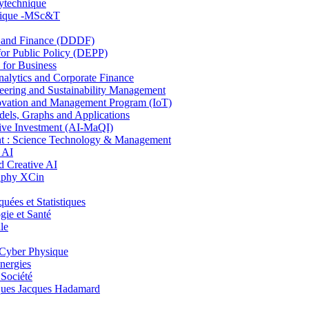
lytechnique
hnique -MSc&T
and Finance (DDDF)
r Public Policy (DEPP)
for Business
ytics and Corporate Finance
ring and Sustainability Management
ovation and Management Program (IoT)
ls, Graphs and Applications
ive Investment (AI-MaQI)
: Science Technology & Management
 AI
 Creative AI
aphy XCin
es et Statistiques
ie et Santé
le
Cyber Physique
nergies
 Société
es Jacques Hadamard