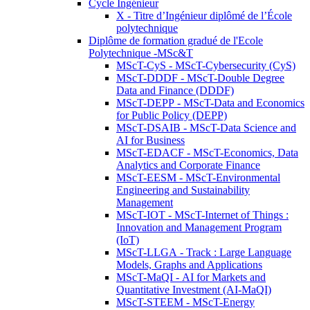
Cycle Ingénieur
X - Titre d’Ingénieur diplômé de l’École
polytechnique
Diplôme de formation gradué de l'Ecole
Polytechnique -MSc&T
MScT-CyS - MScT-Cybersecurity (CyS)
MScT-DDDF - MScT-Double Degree
Data and Finance (DDDF)
MScT-DEPP - MScT-Data and Economics
for Public Policy (DEPP)
MScT-DSAIB - MScT-Data Science and
AI for Business
MScT-EDACF - MScT-Economics, Data
Analytics and Corporate Finance
MScT-EESM - MScT-Environmental
Engineering and Sustainability
Management
MScT-IOT - MScT-Internet of Things :
Innovation and Management Program
(IoT)
MScT-LLGA - Track : Large Language
Models, Graphs and Applications
MScT-MaQI - AI for Markets and
Quantitative Investment (AI-MaQI)
MScT-STEEM - MScT-Energy