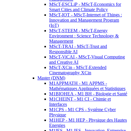
MScT-ESCLiP - MScT-Economics for
Smart Cities and Climate Policy
MScT-IOT - MScT-Internet of Things :
Innovation and Management Program
(IoT)
MScT-STEEM - MScT-Energy
Environment : Science Technology &
Management
MScT-TRAI - MScT-Trust and
Responsible AI
MScT-ViCAI - MScT-Visual Computing
and Creative AI
MScT-XCin - MScT-Extended
Cinematography XCin
Master (DNM)
M1APPMATH - M1 APPMS -
Mathématiques Appliquées et Statistiques
M1BIOHEA - M1 BH - Biologie et Santé
M1CHEINT - M1 CI - Chimie et
Interfaces
M1CPS - M1 CPS - Système Cyber
Physique
M1HEP - M1 HEP - Physique des Hautes
Energies
M1IES - M1 IES - Innovation, Entreprise