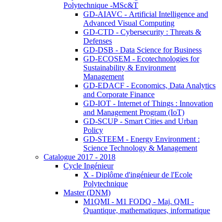
Polytechnique -MSc&T
GD-AIAVC - Artificial Intelligence and
Advanced Visual Computing
GD-CTD - Cybersecurity : Threats &
Defenses
GD-DSB - Data Science for Business
GD-ECOSEM - Ecotechnologies for
Sustainability & Environment
Management
GD-EDACF - Economics, Data Analytics
and Corporate Finance
GD-IOT - Internet of Things : Innovation
and Management Program (IoT)
GD-SCUP - Smart Cities and Urban
Policy
GD-STEEM - Energy Environment :
Science Technology & Management
Catalogue 2017 - 2018
Cycle Ingénieur
X - Diplôme d'ingénieur de l'Ecole
Polytechnique
Master (DNM)
M1QMI - M1 FODQ - Maj. QMI -
Quantique, mathematiques, informatique