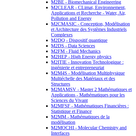
M2BE - Biomechanical Engineering
M2CLEAR - CLimat, Environnement,
Applications et Recherche - Water, Air,
Pollution and Energy
M2CMASIC - Conception, Modélisation
et Architecture des Systèmes Industriels
Complexes
M2DQ - Dispositif quantique
M2DS - Data Sciences
M2FM - Fluid Mechanics
M2HEP - High Energy physics
M2ITIE - Innovation Technologique :
ingénierie et entrepreneuriat
M2M4S - Modélisation Multiphysique
Multiéchelle des Matériaux et des
Structures
M2MAMSV - Master 2 Mathématiques et
Applications - Mathématiques pour les
Sciences du Vivant
M2MFSF - Mathématiques Financières :
Statistique et Finance
M2MM - Mathématiques de la
modélisation
M2MOCHI - Molecular Chemistry and
Interfaces