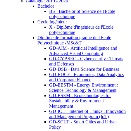
Catalogue 2019 - 2020
Bachelor
BS - Bachelor of Science de l'Ecole
polytechnique
Cycle Ingénieur
X - Diplôme d'ingénieur de l'Ecole
polytechnique
Diplôme de formation gradué de l'Ecole
Polytechnique -MSc&T
GD-AIM - Artificial Intelligence and
Advanced Visual Computing
GD-CYBSEC - Cybersecurity : Threats
and Defenses
GD-DSB - Data Science for Business
GD-EDCF - Economics, Data Analytics
and Corporate Finance
GD-EESTM - Energy Environment :
Science Technology & Management
GD-ESEM - Ecotechnologies for
Sustainability & Environment
Management
GD-IOT - Internet of Things : Innovation
and Management Program (IoT)
GD-SCUP - Smart Cities and Urban
Policy