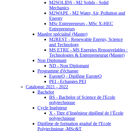
M2SOLIDS - M2 Solids - Solid
Mechanics
M2WAPE - M2 Water, Air, Pollution and
Energy
MSc Entrepreneurs - MSc X-HEC
Entrepreneurs
Mastère spécialisé (Master)
M2REST - Renewable Energy, Science
and Technology
MS ETRE - MS Energies Renouvelables :
Technologies & Entrepreneuriat (Master)
Non Diplomant
ND - Non Diplomant
Programme d'échange
EuroteQ - Diplôme EuroteQ
PEI - Echanges PEI
Catalogue 2021 - 2022
Bachelor
BS - Bachelor of Science de l'Ecole
polytechnique
Cycle Ingénieur
X - Titre d’Ingénieur diplômé de l’École
polytechnique
Diplôme de formation gradué de l'Ecole
Polytechnique -MSc&T