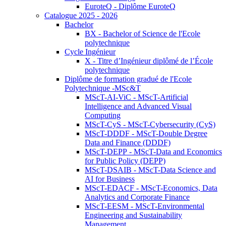
EuroteQ - Diplôme EuroteQ
Catalogue 2025 - 2026
Bachelor
BX - Bachelor of Science de l'Ecole
polytechnique
Cycle Ingénieur
X - Titre d’Ingénieur diplômé de l’École
polytechnique
Diplôme de formation gradué de l'Ecole
Polytechnique -MSc&T
MScT-AI-ViC - MScT-Artificial
Intelligence and Advanced Visual
Computing
MScT-CyS - MScT-Cybersecurity (CyS)
MScT-DDDF - MScT-Double Degree
Data and Finance (DDDF)
MScT-DEPP - MScT-Data and Economics
for Public Policy (DEPP)
MScT-DSAIB - MScT-Data Science and
AI for Business
MScT-EDACF - MScT-Economics, Data
Analytics and Corporate Finance
MScT-EESM - MScT-Environmental
Engineering and Sustainability
Management