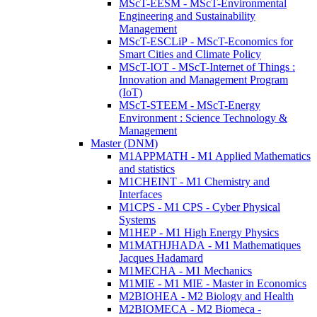
MScT-EESM - MScT-Environmental
Engineering and Sustainability
Management
MScT-ESCLiP - MScT-Economics for
Smart Cities and Climate Policy
MScT-IOT - MScT-Internet of Things :
Innovation and Management Program
(IoT)
MScT-STEEM - MScT-Energy
Environment : Science Technology &
Management
Master (DNM)
M1APPMATH - M1 Applied Mathematics
and statistics
M1CHEINT - M1 Chemistry and
Interfaces
M1CPS - M1 CPS - Cyber Physical
Systems
M1HEP - M1 High Energy Physics
M1MATHJHADA - M1 Mathematiques
Jacques Hadamard
M1MECHA - M1 Mechanics
M1MIE - M1 MIE - Master in Economics
M2BIOHEA - M2 Biology and Health
M2BIOMECA - M2 Biomeca -