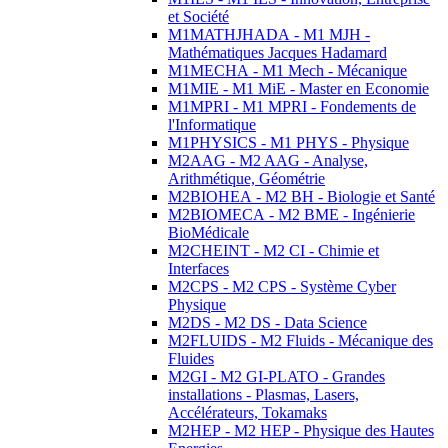
et Société
M1MATHJHADA - M1 MJH -
Mathématiques Jacques Hadamard
M1MECHA - M1 Mech - Mécanique
M1MIE - M1 MiE - Master en Economie
M1MPRI - M1 MPRI - Fondements de
l'Informatique
M1PHYSICS - M1 PHYS - Physique
M2AAG - M2 AAG - Analyse,
Arithmétique, Géométrie
M2BIOHEA - M2 BH - Biologie et Santé
M2BIOMECA - M2 BME - Ingénierie
BioMédicale
M2CHEINT - M2 CI - Chimie et
Interfaces
M2CPS - M2 CPS - Système Cyber
Physique
M2DS - M2 DS - Data Science
M2FLUIDS - M2 Fluids - Mécanique des
Fluides
M2GI - M2 GI-PLATO - Grandes
installations - Plasmas, Lasers,
Accélérateurs, Tokamaks
M2HEP - M2 HEP - Physique des Hautes