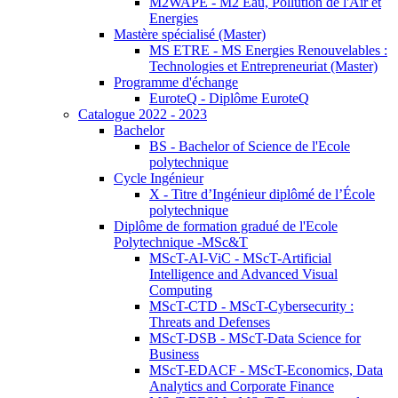
M2WAPE - M2 Eau, Pollution de l'Air et
Energies
Mastère spécialisé (Master)
MS ETRE - MS Energies Renouvelables :
Technologies et Entrepreneuriat (Master)
Programme d'échange
EuroteQ - Diplôme EuroteQ
Catalogue 2022 - 2023
Bachelor
BS - Bachelor of Science de l'Ecole
polytechnique
Cycle Ingénieur
X - Titre d’Ingénieur diplômé de l’École
polytechnique
Diplôme de formation gradué de l'Ecole
Polytechnique -MSc&T
MScT-AI-ViC - MScT-Artificial
Intelligence and Advanced Visual
Computing
MScT-CTD - MScT-Cybersecurity :
Threats and Defenses
MScT-DSB - MScT-Data Science for
Business
MScT-EDACF - MScT-Economics, Data
Analytics and Corporate Finance