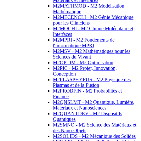
Matériaux et Interfaces
M2MATHMOD - M2 Modélisation
Mathématique
M2MECENCLI - M2 Génie Mécanique
pour les Cliniciens
M2MOCHI - M2 Chimie Moléculaire et
Interfaces
M2MPRI - M2 Fondements de
l'Informatique MPRI
M2MSV - M2 Mathématiques pour les
Sciences du Vivant
M2OPTIM - M2 Optimisation
M2PIC - M2 Projet, Innovation,
Conception
M2PLASPHYFUS - M2 Physique des
Plasmas et de la Fusion
M2PROBFIN - M2 Probabilités et
Finance
M2QNSLMT - M2 Quantique, Lumière,
Matériaux et Nanosciences
M2QUANTDEV - M2 Dispositifs
Quantiques
M2SMNO - M2 Science des Matériaux et
des Nano-Objets
M2SOLIDS - M2 Mécanique des Solides