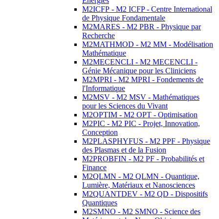
Energies
M2ICFP - M2 ICFP - Centre International
de Physique Fondamentale
M2MARES - M2 PBR - Physique par
Recherche
M2MATHMOD - M2 MM - Modélisation
Mathématique
M2MECENCLI - M2 MECENCLI -
Génie Mécanique pour les Cliniciens
M2MPRI - M2 MPRI - Fondements de
l'Informatique
M2MSV - M2 MSV - Mathématiques
pour les Sciences du Vivant
M2OPTIM - M2 OPT - Optimisation
M2PIC - M2 PIC - Projet, Innovation,
Conception
M2PLASPHYFUS - M2 PPF - Physique
des Plasmas et de la Fusion
M2PROBFIN - M2 PF - Probabilités et
Finance
M2QLMN - M2 QLMN - Quantique,
Lumière, Matériaux et Nanosciences
M2QUANTDEV - M2 QD - Dispositifs
Quantiques
M2SMNO - M2 SMNO - Science des