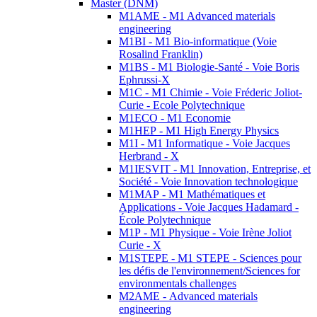
Master (DNM)
M1AME - M1 Advanced materials
engineering
M1BI - M1 Bio-informatique (Voie
Rosalind Franklin)
M1BS - M1 Biologie-Santé - Voie Boris
Ephrussi-X
M1C - M1 Chimie - Voie Fréderic Joliot-
Curie - Ecole Polytechnique
M1ECO - M1 Economie
M1HEP - M1 High Energy Physics
M1I - M1 Informatique - Voie Jacques
Herbrand - X
M1IESVIT - M1 Innovation, Entreprise, et
Société - Voie Innovation technologique
M1MAP - M1 Mathématiques et
Applications - Voie Jacques Hadamard -
École Polytechnique
M1P - M1 Physique - Voie Irène Joliot
Curie - X
M1STEPE - M1 STEPE - Sciences pour
les défis de l'environnement/Sciences for
environmentals challenges
M2AME - Advanced materials
engineering