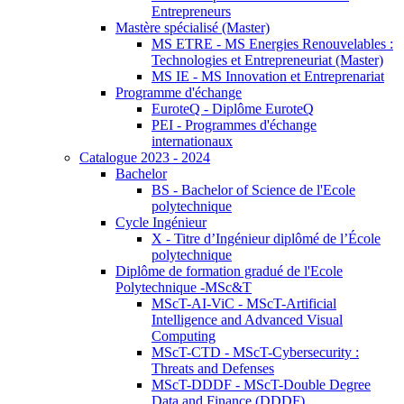
Entrepreneurs
Mastère spécialisé (Master)
MS ETRE - MS Energies Renouvelables :
Technologies et Entrepreneuriat (Master)
MS IE - MS Innovation et Entreprenariat
Programme d'échange
EuroteQ - Diplôme EuroteQ
PEI - Programmes d'échange
internationaux
Catalogue 2023 - 2024
Bachelor
BS - Bachelor of Science de l'Ecole
polytechnique
Cycle Ingénieur
X - Titre d’Ingénieur diplômé de l’École
polytechnique
Diplôme de formation gradué de l'Ecole
Polytechnique -MSc&T
MScT-AI-ViC - MScT-Artificial
Intelligence and Advanced Visual
Computing
MScT-CTD - MScT-Cybersecurity :
Threats and Defenses
MScT-DDDF - MScT-Double Degree
Data and Finance (DDDF)