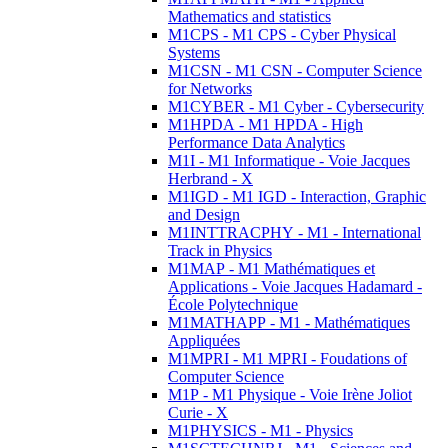
Mathematics and statistics
M1CPS - M1 CPS - Cyber Physical
Systems
M1CSN - M1 CSN - Computer Science
for Networks
M1CYBER - M1 Cyber - Cybersecurity
M1HPDA - M1 HPDA - High
Performance Data Analytics
M1I - M1 Informatique - Voie Jacques
Herbrand - X
M1IGD - M1 IGD - Interaction, Graphic
and Design
M1INTTRACPHY - M1 - International
Track in Physics
M1MAP - M1 Mathématiques et
Applications - Voie Jacques Hadamard -
École Polytechnique
M1MATHAPP - M1 - Mathématiques
Appliquées
M1MPRI - M1 MPRI - Foudations of
Computer Science
M1P - M1 Physique - Voie Irène Joliot
Curie - X
M1PHYSICS - M1 - Physics