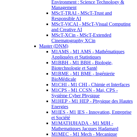
Environment : Science Technology &
Management
MScT-TRAI - MScT-Trust and
Responsible AI
MScT-ViCAI - MScT-Visual Computing
and Creative AI
MScT-XCin - MScT-Extended
Cinematography XCin
Master (DNM)
M1AMS - M1 AMS - Mathématiques
Appliquées et Statistiques
M1BBH - M1 BBH - Biologie,
Biotechnologie et Santé
M1BME - M1 BME - Ingénierie
BioMédicale
M1CHI - M1 CHI - Chimie et Interfaces
M1CPS - M1 CCSN - Maj. CPS -
Système Cyber Physique
M1HEP - M1 HEP - Physique des Hautes
Energies
M1IES - M1 IES - Innovation, Entreprise
et Société
M1MATHJHADA - M1 MJH -
Mathematiques Jacques Hadamard
M1MEC - M1 Mech - Mecanique