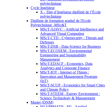
polytechnique
Cycle Ingénieur
X - Titre d’Ingénieur diplômé de l’École
polytechnique
Diplôme de formation gradué de l'Ecole
Polytechnique -MSc&T
MScT-AIAVC - Artificial Intelligence and
Advanced Visual Computing
MScT-CTD - Cybersecurity : Threats and
Defenses
MScT-DSB - Data Science for Business
MScT-ECOSEM - Environmental
Engineering and Sustainability
Management
MScT-EDACF - Economics, Data
Analytics and Corporate Finance
MScT-IOT - Internet of Things :
Innovation and Management Program
(IoT)
MScT-SCUP - Economics for Smart Cities
and Climate Policy
MScT-STEEM - Energy Environment :
Science Technology & Management
Master (DNM)
M1APPMATH - M1 - Applied