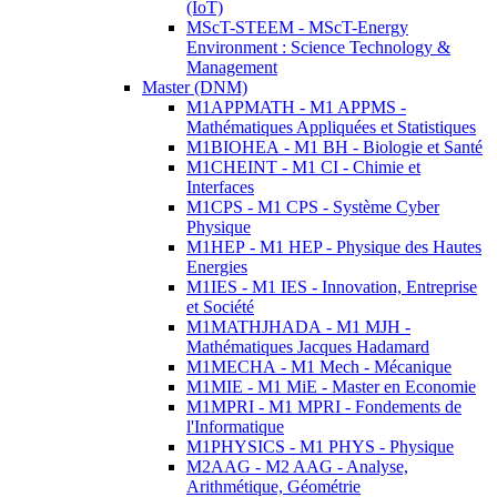
(IoT)
MScT-STEEM - MScT-Energy
Environment : Science Technology &
Management
Master (DNM)
M1APPMATH - M1 APPMS -
Mathématiques Appliquées et Statistiques
M1BIOHEA - M1 BH - Biologie et Santé
M1CHEINT - M1 CI - Chimie et
Interfaces
M1CPS - M1 CPS - Système Cyber
Physique
M1HEP - M1 HEP - Physique des Hautes
Energies
M1IES - M1 IES - Innovation, Entreprise
et Société
M1MATHJHADA - M1 MJH -
Mathématiques Jacques Hadamard
M1MECHA - M1 Mech - Mécanique
M1MIE - M1 MiE - Master en Economie
M1MPRI - M1 MPRI - Fondements de
l'Informatique
M1PHYSICS - M1 PHYS - Physique
M2AAG - M2 AAG - Analyse,
Arithmétique, Géométrie