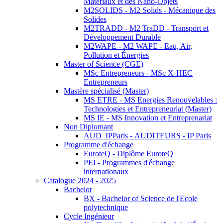
Matériaux et des Nano-Objets
M2SOLIDS - M2 Solids - Mécanique des
Solides
M2TRADD - M2 TraDD - Transport et
Développement Durable
M2WAPE - M2 WAPE - Eau, Air,
Pollution et Énergies
Master of Science (CGE)
MSc Entrepreneurs - MSc X-HEC
Entrepreneurs
Mastère spécialisé (Master)
MS ETRE - MS Energies Renouvelables :
Technologies et Entrepreneuriat (Master)
MS IE - MS Innovation et Entreprenariat
Non Diplomant
AUD_IPParis - AUDITEURS - IP Paris
Programme d'échange
EuroteQ - Diplôme EuroteQ
PEI - Programmes d'échange
internationaux
Catalogue 2024 - 2025
Bachelor
BX - Bachelor of Science de l'Ecole
polytechnique
Cycle Ingénieur