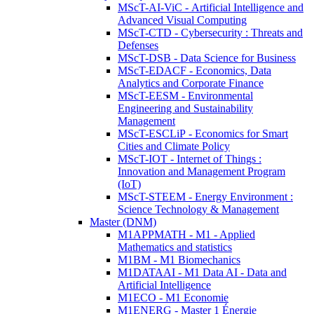
MScT-AI-ViC - Artificial Intelligence and
Advanced Visual Computing
MScT-CTD - Cybersecurity : Threats and
Defenses
MScT-DSB - Data Science for Business
MScT-EDACF - Economics, Data
Analytics and Corporate Finance
MScT-EESM - Environmental
Engineering and Sustainability
Management
MScT-ESCLiP - Economics for Smart
Cities and Climate Policy
MScT-IOT - Internet of Things :
Innovation and Management Program
(IoT)
MScT-STEEM - Energy Environment :
Science Technology & Management
Master (DNM)
M1APPMATH - M1 - Applied
Mathematics and statistics
M1BM - M1 Biomechanics
M1DATAAI - M1 Data AI - Data and
Artificial Intelligence
M1ECO - M1 Economie
M1ENERG - Master 1 Énergie