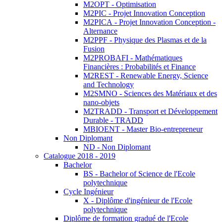
M2OPT - Optimisation
M2PIC - Projet Innovation Conception
M2PICA - Projet Innovation Conception -
Alternance
M2PPF - Physique des Plasmas et de la
Fusion
M2PROBAFI - Mathématiques
Financières : Probabilités et Finance
M2REST - Renewable Energy, Science
and Technology
M2SMNO - Sciences des Matériaux et des
nano-objets
M2TRADD - Transport et Développement
Durable - TRADD
MBIOENT - Master Bio-entrepreneur
Non Diplomant
ND - Non Diplomant
Catalogue 2018 - 2019
Bachelor
BS - Bachelor of Science de l'Ecole
polytechnique
Cycle Ingénieur
X - Diplôme d'ingénieur de l'Ecole
polytechnique
Diplôme de formation gradué de l'Ecole