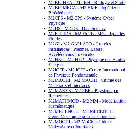
M2BIOHEA - M2 BH - Biologie et Santé
M2BIOMECA - M2 BME - Ingénierie
BioMédicale
M2CPS - M2 CPS - Système Cyber
Physique
M2DS - M2 DS - Data Science
M2FLUIDS - M2 Fluids - Mécanique des
Fluides
M2GI - M2 GI-PLATO - Grandes
installations - Plasmas, Lasers,
Accélérateurs, Tokamaks
M2HEP - M2 HEP - Physique des Hautes
Energies
M2ICFP - M2 ICFP - Centre International
de Physique Fondamentale
M2MACHI - M2 MACHI - Chimie des
Matériaux et Interfaces
M2MARES - M2 PBR - Physique par
Recherche
M2MATHMOD - M2 MM - Modélisation
Mathématique
M2MECENCLI - M2 MECENCLI -
Génie Mécanique pour les Cliniciens
M2MOCHI - M2 MoChI - Chimie
Moléculaire et Interfaces