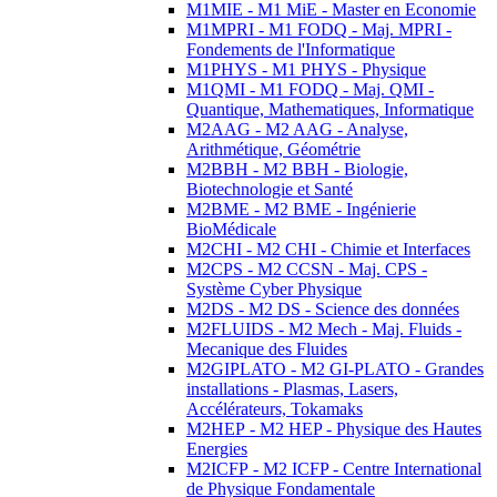
M1MIE - M1 MiE - Master en Economie
M1MPRI - M1 FODQ - Maj. MPRI -
Fondements de l'Informatique
M1PHYS - M1 PHYS - Physique
M1QMI - M1 FODQ - Maj. QMI -
Quantique, Mathematiques, Informatique
M2AAG - M2 AAG - Analyse,
Arithmétique, Géométrie
M2BBH - M2 BBH - Biologie,
Biotechnologie et Santé
M2BME - M2 BME - Ingénierie
BioMédicale
M2CHI - M2 CHI - Chimie et Interfaces
M2CPS - M2 CCSN - Maj. CPS -
Système Cyber Physique
M2DS - M2 DS - Science des données
M2FLUIDS - M2 Mech - Maj. Fluids -
Mecanique des Fluides
M2GIPLATO - M2 GI-PLATO - Grandes
installations - Plasmas, Lasers,
Accélérateurs, Tokamaks
M2HEP - M2 HEP - Physique des Hautes
Energies
M2ICFP - M2 ICFP - Centre International
de Physique Fondamentale