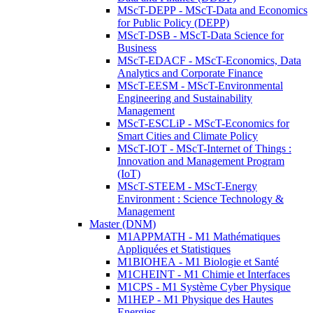
MScT-DEPP - MScT-Data and Economics
for Public Policy (DEPP)
MScT-DSB - MScT-Data Science for
Business
MScT-EDACF - MScT-Economics, Data
Analytics and Corporate Finance
MScT-EESM - MScT-Environmental
Engineering and Sustainability
Management
MScT-ESCLiP - MScT-Economics for
Smart Cities and Climate Policy
MScT-IOT - MScT-Internet of Things :
Innovation and Management Program
(IoT)
MScT-STEEM - MScT-Energy
Environment : Science Technology &
Management
Master (DNM)
M1APPMATH - M1 Mathématiques
Appliquées et Statistiques
M1BIOHEA - M1 Biologie et Santé
M1CHEINT - M1 Chimie et Interfaces
M1CPS - M1 Système Cyber Physique
M1HEP - M1 Physique des Hautes
Energies