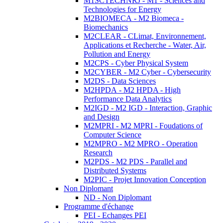
M1SCTECHNRJ - M1 - Sciences and
Technologies for Energy
M2BIOMECA - M2 Biomeca -
Biomechanics
M2CLEAR - CLimat, Environnement,
Applications et Recherche - Water, Air,
Pollution and Energy
M2CPS - Cyber Physical System
M2CYBER - M2 Cyber - Cybersecurity
M2DS - Data Sciences
M2HPDA - M2 HPDA - High
Performance Data Analytics
M2IGD - M2 IGD - Interaction, Graphic
and Design
M2MPRI - M2 MPRI - Foudations of
Computer Science
M2MPRO - M2 MPRO - Operation
Research
M2PDS - M2 PDS - Parallel and
Distributed Systems
M2PIC - Projet Innovation Conception
Non Diplomant
ND - Non Diplomant
Programme d'échange
PEI - Echanges PEI