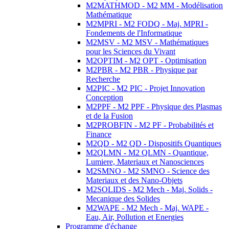
M2MATHMOD - M2 MM - Modélisation
Mathématique
M2MPRI - M2 FODQ - Maj. MPRI -
Fondements de l'Informatique
M2MSV - M2 MSV - Mathématiques
pour les Sciences du Vivant
M2OPTIM - M2 OPT - Optimisation
M2PBR - M2 PBR - Physique par
Recherche
M2PIC - M2 PIC - Projet Innovation
Conception
M2PPF - M2 PPF - Physique des Plasmas
et de la Fusion
M2PROBFIN - M2 PF - Probabilités et
Finance
M2QD - M2 QD - Dispositifs Quantiques
M2QLMN - M2 QLMN - Quantique,
Lumiere, Materiaux et Nanosciences
M2SMNO - M2 SMNO - Science des
Materiaux et des Nano-Objets
M2SOLIDS - M2 Mech - Maj. Solids -
Mecanique des Solides
M2WAPE - M2 Mech - Maj. WAPE -
Eau, Air, Pollution et Energies
Programme d'échange