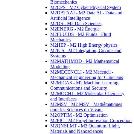
Biomechanics
M2CPS - M2 Cyber Physical System
M2DATAAI - M2 Data AI - Data and
Artificial Intelligence
M2DS - M2 Data Sciences
M2ENERG - M2 Énergie
M2FLUIDS - M2 Fluids - Fluid
Mechanics
M2HEP - M2 High Energy physics
M2ICS - M2 Integration, Circuits and
Systems
M2MATHMOD - M2 Mathematical
Modelling
M2MECENCLI - M2 Mecencli -
Mechanical Engineering for Clinicians
M2MICAS - M2 Machine Learning,
Communications and Security
M2MOCHI - M2 Molecular Chemistry
and Interfaces
M2MSV - M2 MSV - Mathématiques
pour les Sciences du Vivant
M2OPTIM - M2 Optimisation
M2PIC - M2 Projet Innovation Conception
M2QNSLMT - M2 Quantum, Light,
Materials and Nanosciences