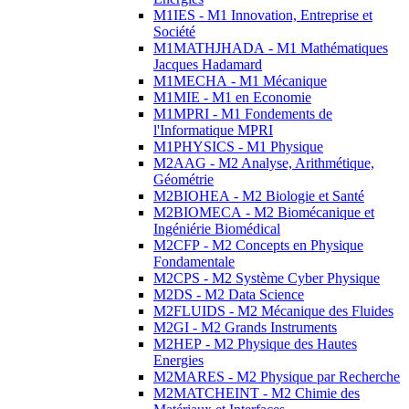
M1IES - M1 Innovation, Entreprise et
Société
M1MATHJHADA - M1 Mathématiques
Jacques Hadamard
M1MECHA - M1 Mécanique
M1MIE - M1 en Economie
M1MPRI - M1 Fondements de
l'Informatique MPRI
M1PHYSICS - M1 Physique
M2AAG - M2 Analyse, Arithmétique,
Géométrie
M2BIOHEA - M2 Biologie et Santé
M2BIOMECA - M2 Biomécanique et
Ingéniérie Biomédical
M2CFP - M2 Concepts en Physique
Fondamentale
M2CPS - M2 Système Cyber Physique
M2DS - M2 Data Science
M2FLUIDS - M2 Mécanique des Fluides
M2GI - M2 Grands Instruments
M2HEP - M2 Physique des Hautes
Energies
M2MARES - M2 Physique par Recherche
M2MATCHEINT - M2 Chimie des