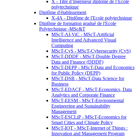
X - Titre d’Ingénieur diplômé de l’École
polytechnique
Diplôme d'établissement
X-4A - Diplôme de l'Ecole polytechnique
Diplôme de formation gradué de l'Ecole
Polytechnique -MSc&T
MScT-AI-ViC - MScT-Artificial
Intelligence and Advanced Visual
Computing
MScT-CyS - MScT-Cybersecurity (CyS)
MScT-DDDF - MScT-Double Degree
Data and Finance (DDDF)
MScT-DEPP - MScT-Data and Economics
for Public Policy (DEPP)
MScT-DSB - MScT-Data Science for
Business
MScT-EDACF - MScT-Economics, Data
Analytics and Corporate Finance
MScT-EESM - MScT-Environmental
Engineering and Sustainability
Management
MScT-ESCLiP - MScT-Economics for
Smart Cities and Climate Policy
MScT-IOT - MScT-Internet of Things :
Innovation and Management Program