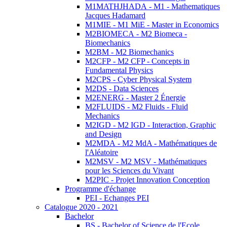
M1MATHJHADA - M1 - Mathematiques
Jacques Hadamard
M1MIE - M1 MiE - Master in Economics
M2BIOMECA - M2 Biomeca -
Biomechanics
M2BM - M2 Biomechanics
M2CFP - M2 CFP - Concepts in
Fundamental Physics
M2CPS - Cyber Physical System
M2DS - Data Sciences
M2ENERG - Master 2 Énergie
M2FLUIDS - M2 Fluids - Fluid
Mechanics
M2IGD - M2 IGD - Interaction, Graphic
and Design
M2MDA - M2 MdA - Mathématiques de
l'Aléatoire
M2MSV - M2 MSV - Mathématiques
pour les Sciences du Vivant
M2PIC - Projet Innovation Conception
Programme d'échange
PEI - Echanges PEI
Catalogue 2020 - 2021
Bachelor
BS - Bachelor of Science de l'Ecole