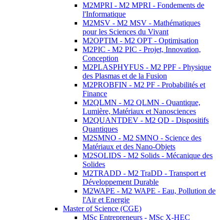
M2MPRI - M2 MPRI - Fondements de
l'Informatique
M2MSV - M2 MSV - Mathématiques
pour les Sciences du Vivant
M2OPTIM - M2 OPT - Optimisation
M2PIC - M2 PIC - Projet, Innovation,
Conception
M2PLASPHYFUS - M2 PPF - Physique
des Plasmas et de la Fusion
M2PROBFIN - M2 PF - Probabilités et
Finance
M2QLMN - M2 QLMN - Quantique,
Lumière, Matériaux et Nanosciences
M2QUANTDEV - M2 QD - Dispositifs
Quantiques
M2SMNO - M2 SMNO - Science des
Matériaux et des Nano-Objets
M2SOLIDS - M2 Solids - Mécanique des
Solides
M2TRADD - M2 TraDD - Transport et
Développement Durable
M2WAPE - M2 WAPE - Eau, Pollution de
l'Air et Energie
Master of Science (CGE)
MSc Entrepreneurs - MSc X-HEC