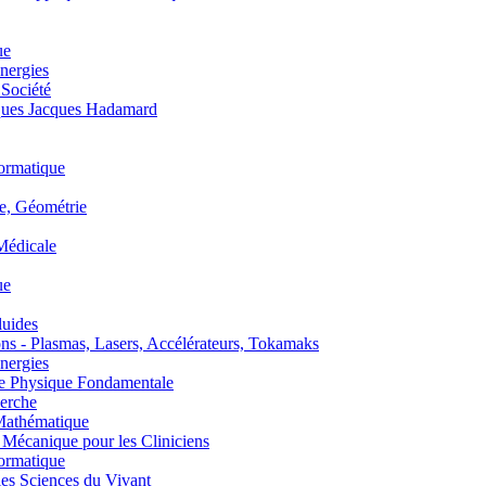
ue
nergies
 Société
es Jacques Hadamard
ormatique
, Géométrie
édicale
ue
uides
s - Plasmas, Lasers, Accélérateurs, Tokamaks
nergies
de Physique Fondamentale
erche
athématique
anique pour les Cliniciens
ormatique
s Sciences du Vivant