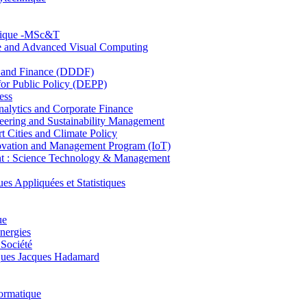
hnique -MSc&T
ce and Advanced Visual Computing
and Finance (DDDF)
r Public Policy (DEPP)
ess
ytics and Corporate Finance
ring and Sustainability Management
Cities and Climate Policy
ovation and Management Program (IoT)
: Science Technology & Management
ppliquées et Statistiques
ue
nergies
 Société
es Jacques Hadamard
ormatique