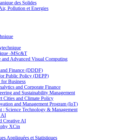
nique des Solides
, Pollution et Energies
chnique
lytechnique
hnique -MSc&T
ce and Advanced Visual Computing
and Finance (DDDF)
r Public Policy (DEPP)
for Business
ytics and Corporate Finance
ring and Sustainability Management
Cities and Climate Policy
ovation and Management Program (IoT)
: Science Technology & Management
 AI
 Creative AI
aphy XCin
ppliquées et Statistiques