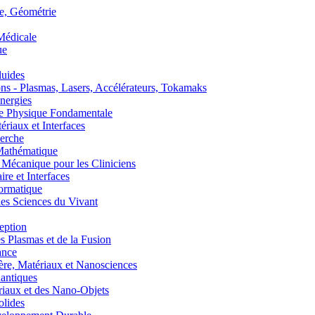
, Géométrie
édicale
ue
uides
s - Plasmas, Lasers, Accélérateurs, Tokamaks
nergies
de Physique Fondamentale
aux et Interfaces
erche
athématique
anique pour les Cliniciens
 et Interfaces
ormatique
s Sciences du Vivant
eption
lasmas et de la Fusion
ance
, Matériaux et Nanosciences
ntiques
aux et des Nano-Objets
lides