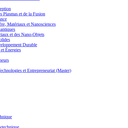
eption
lasmas et de la Fusion
ance
, Matériaux et Nanosciences
ntiques
aux et des Nano-Objets
lides
eloppement Durable
et Énergies
neurs
hnologies et Entrepreneuriat (Master)
chnique
lytechnique