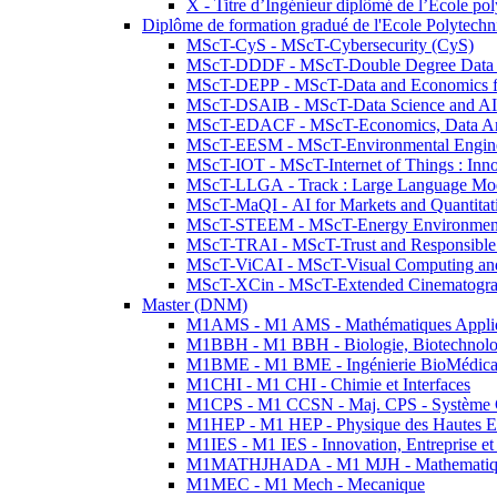
X - Titre d’Ingénieur diplômé de l’École po
Diplôme de formation gradué de l'Ecole Polytec
MScT-CyS - MScT-Cybersecurity (CyS)
MScT-DDDF - MScT-Double Degree Data 
MScT-DEPP - MScT-Data and Economics fo
MScT-DSAIB - MScT-Data Science and AI 
MScT-EDACF - MScT-Economics, Data Anal
MScT-EESM - MScT-Environmental Enginee
MScT-IOT - MScT-Internet of Things : Inn
MScT-LLGA - Track : Large Language Mode
MScT-MaQI - AI for Markets and Quantitat
MScT-STEEM - MScT-Energy Environment 
MScT-TRAI - MScT-Trust and Responsible
MScT-ViCAI - MScT-Visual Computing and
MScT-XCin - MScT-Extended Cinematogr
Master (DNM)
M1AMS - M1 AMS - Mathématiques Appliqué
M1BBH - M1 BBH - Biologie, Biotechnolog
M1BME - M1 BME - Ingénierie BioMédica
M1CHI - M1 CHI - Chimie et Interfaces
M1CPS - M1 CCSN - Maj. CPS - Système 
M1HEP - M1 HEP - Physique des Hautes E
M1IES - M1 IES - Innovation, Entreprise et
M1MATHJHADA - M1 MJH - Mathematiqu
M1MEC - M1 Mech - Mecanique