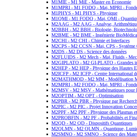
M1MIE - M1 MiE - Master en Economie
M1MPRI - M1 FODQ - Maj. MPRI - Fondeme
M1PHYS - M1 PHYS - Physique
M1QMI - M1 FODQ - Maj. QMI - Quantique
M2AAG - M2 AAG - Analyse, Arithmétique
M2BBH - M2 BBH - Biologie, Biotechnolog
M2BME - M2 BME - Ingénierie BioMédica
M2CHI - M2 CHI - Chimie et Interfaces
M2CPS - M2 CCSN - Maj. CPS - Système 
M2DS - M2 DS - Science des données
M2FLUIDS - M2 Mech - Maj. Fluids - Meca
M2GIPLATO - M2 GI-PLATO - Grandes instal
M2HEP - M2 HEP - Physique des Hautes E
M2ICFP - M2 ICFP - Centre International 
M2MATHMOD - M2 MM - Modélisation M
M2MPRI - M2 FODQ - Maj. MPRI - Fondeme
M2MSV - M2 MSV - Mathématiques pour le
M2OPTIM - M2 OPT - Optimisation
M2PBR - M2 PBR - Physique par Recherc
M2PIC - M2 PIC - Projet Innovation Conce
M2PPF - M2 PPF - Physique des Plasmas et
M2PROBFIN - M2 PF - Probabilités et Fin
M2QD - M2 QD - Dispositifs Quantiques
M2QLMN - M2 QLMN - Quantique, Lumiere
M2SMNO - M2 SMNO - Science des Materi