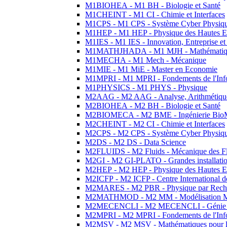
M1BIOHEA - M1 BH - Biologie et Santé
M1CHEINT - M1 CI - Chimie et Interfaces
M1CPS - M1 CPS - Système Cyber Physiq
M1HEP - M1 HEP - Physique des Hautes E
M1IES - M1 IES - Innovation, Entreprise et
M1MATHJHADA - M1 MJH - Mathématiqu
M1MECHA - M1 Mech - Mécanique
M1MIE - M1 MiE - Master en Economie
M1MPRI - M1 MPRI - Fondements de l'Inf
M1PHYSICS - M1 PHYS - Physique
M2AAG - M2 AAG - Analyse, Arithmétique
M2BIOHEA - M2 BH - Biologie et Santé
M2BIOMECA - M2 BME - Ingénierie BioM
M2CHEINT - M2 CI - Chimie et Interfaces
M2CPS - M2 CPS - Système Cyber Physiq
M2DS - M2 DS - Data Science
M2FLUIDS - M2 Fluids - Mécanique des Fl
M2GI - M2 GI-PLATO - Grandes installation
M2HEP - M2 HEP - Physique des Hautes E
M2ICFP - M2 ICFP - Centre International 
M2MARES - M2 PBR - Physique par Rech
M2MATHMOD - M2 MM - Modélisation M
M2MECENCLI - M2 MECENCLI - Génie Méc
M2MPRI - M2 MPRI - Fondements de l'Inf
M2MSV - M2 MSV - Mathématiques pour le