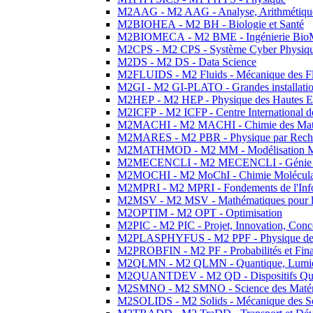
M2AAG - M2 AAG - Analyse, Arithmétique
M2BIOHEA - M2 BH - Biologie et Santé
M2BIOMECA - M2 BME - Ingénierie BioM
M2CPS - M2 CPS - Système Cyber Physiq
M2DS - M2 DS - Data Science
M2FLUIDS - M2 Fluids - Mécanique des Fl
M2GI - M2 GI-PLATO - Grandes installation
M2HEP - M2 HEP - Physique des Hautes E
M2ICFP - M2 ICFP - Centre International 
M2MACHI - M2 MACHI - Chimie des Matéri
M2MARES - M2 PBR - Physique par Rech
M2MATHMOD - M2 MM - Modélisation M
M2MECENCLI - M2 MECENCLI - Génie Méc
M2MOCHI - M2 MoChI - Chimie Moléculaire
M2MPRI - M2 MPRI - Fondements de l'Inf
M2MSV - M2 MSV - Mathématiques pour le
M2OPTIM - M2 OPT - Optimisation
M2PIC - M2 PIC - Projet, Innovation, Conc
M2PLASPHYFUS - M2 PPF - Physique des P
M2PROBFIN - M2 PF - Probabilités et Fin
M2QLMN - M2 QLMN - Quantique, Lumière
M2QUANTDEV - M2 QD - Dispositifs Qua
M2SMNO - M2 SMNO - Science des Matéri
M2SOLIDS - M2 Solids - Mécanique des So