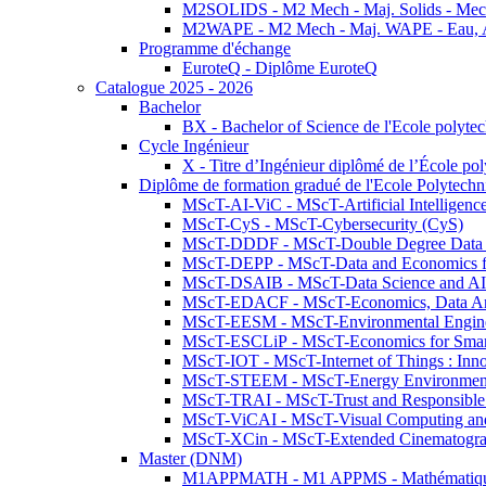
M2SOLIDS - M2 Mech - Maj. Solids - Meca
M2WAPE - M2 Mech - Maj. WAPE - Eau, Air
Programme d'échange
EuroteQ - Diplôme EuroteQ
Catalogue 2025 - 2026
Bachelor
BX - Bachelor of Science de l'Ecole polyte
Cycle Ingénieur
X - Titre d’Ingénieur diplômé de l’École po
Diplôme de formation gradué de l'Ecole Polytec
MScT-AI-ViC - MScT-Artificial Intelligen
MScT-CyS - MScT-Cybersecurity (CyS)
MScT-DDDF - MScT-Double Degree Data 
MScT-DEPP - MScT-Data and Economics fo
MScT-DSAIB - MScT-Data Science and AI 
MScT-EDACF - MScT-Economics, Data Anal
MScT-EESM - MScT-Environmental Enginee
MScT-ESCLiP - MScT-Economics for Smart 
MScT-IOT - MScT-Internet of Things : Inn
MScT-STEEM - MScT-Energy Environment 
MScT-TRAI - MScT-Trust and Responsible
MScT-ViCAI - MScT-Visual Computing and
MScT-XCin - MScT-Extended Cinematogr
Master (DNM)
M1APPMATH - M1 APPMS - Mathématiques A