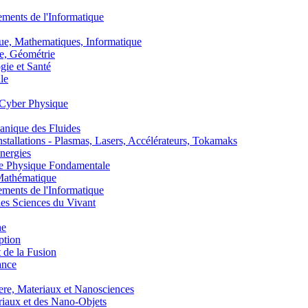
nts de l'Informatique
, Mathematiques, Informatique
, Géométrie
ie et Santé
le
Cyber Physique
nique des Fluides
lations - Plasmas, Lasers, Accélérateurs, Tokamaks
nergies
de Physique Fondamentale
athématique
nts de l'Informatique
s Sciences du Vivant
he
ption
 de la Fusion
ance
, Materiaux et Nanosciences
aux et des Nano-Objets