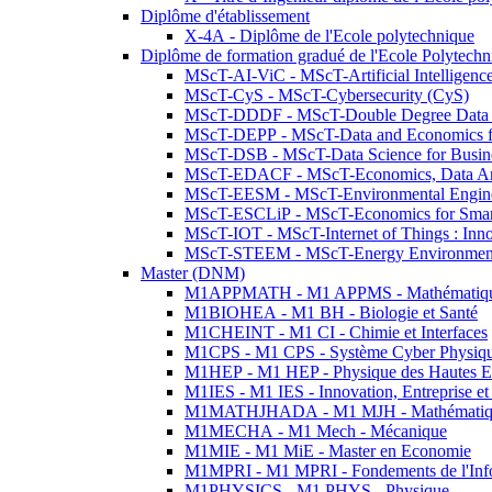
Diplôme d'établissement
X-4A - Diplôme de l'Ecole polytechnique
Diplôme de formation gradué de l'Ecole Polytec
MScT-AI-ViC - MScT-Artificial Intelligen
MScT-CyS - MScT-Cybersecurity (CyS)
MScT-DDDF - MScT-Double Degree Data 
MScT-DEPP - MScT-Data and Economics fo
MScT-DSB - MScT-Data Science for Busin
MScT-EDACF - MScT-Economics, Data Anal
MScT-EESM - MScT-Environmental Enginee
MScT-ESCLiP - MScT-Economics for Smart 
MScT-IOT - MScT-Internet of Things : Inn
MScT-STEEM - MScT-Energy Environment 
Master (DNM)
M1APPMATH - M1 APPMS - Mathématiques A
M1BIOHEA - M1 BH - Biologie et Santé
M1CHEINT - M1 CI - Chimie et Interfaces
M1CPS - M1 CPS - Système Cyber Physiq
M1HEP - M1 HEP - Physique des Hautes E
M1IES - M1 IES - Innovation, Entreprise et
M1MATHJHADA - M1 MJH - Mathématiqu
M1MECHA - M1 Mech - Mécanique
M1MIE - M1 MiE - Master en Economie
M1MPRI - M1 MPRI - Fondements de l'Inf
M1PHYSICS - M1 PHYS - Physique