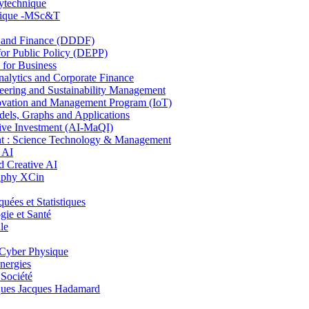
lytechnique
hnique -MSc&T
and Finance (DDDF)
r Public Policy (DEPP)
for Business
ytics and Corporate Finance
ring and Sustainability Management
ovation and Management Program (IoT)
ls, Graphs and Applications
ive Investment (AI-MaQI)
: Science Technology & Management
 AI
 Creative AI
aphy XCin
es et Statistiques
ie et Santé
le
Cyber Physique
nergies
 Société
es Jacques Hadamard