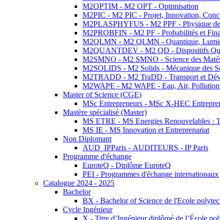
M2OPTIM - M2 OPT - Optimisation
M2PIC - M2 PIC - Projet, Innovation, Conc
M2PLASPHYFUS - M2 PPF - Physique des P
M2PROBFIN - M2 PF - Probabilités et Fin
M2QLMN - M2 QLMN - Quantique, Lumière
M2QUANTDEV - M2 QD - Dispositifs Qua
M2SMNO - M2 SMNO - Science des Matéri
M2SOLIDS - M2 Solids - Mécanique des So
M2TRADD - M2 TraDD - Transport et Dév
M2WAPE - M2 WAPE - Eau, Air, Pollution 
Master of Science (CGE)
MSc Entrepreneurs - MSc X-HEC Entrepre
Mastère spécialisé (Master)
MS ETRE - MS Energies Renouvelables : Tec
MS IE - MS Innovation et Entreprenariat
Non Diplomant
AUD_IPParis - AUDITEURS - IP Paris
Programme d'échange
EuroteQ - Diplôme EuroteQ
PEI - Programmes d'échange internationaux
Catalogue 2024 - 2025
Bachelor
BX - Bachelor of Science de l'Ecole polyte
Cycle Ingénieur
X - Titre d’Ingénieur diplômé de l’École po