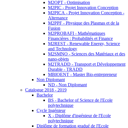
M2OPT - Optimisation
M2PIC - Projet Innovation Conception
M2PICA - Projet Innovation Conception -
Alternance
M2PPF - Physique des Plasmas et de la
Fusion
M2PROBAFI - Mathématiques
Financières : Probabilités et Finance
M2REST - Renewable Energy, Science
and Technology
M2SMNO - Sciences des Matériaux et des
nano-objets
M2TRADD - Transport et Développement
Durable - TRADD
MBIOENT - Master Bio-entrepreneur
Non Diplomant
ND - Non Diplomant
Catalogue 2018 - 2019
Bachelor
BS - Bachelor of Science de l'Ecole
polytechnique
Cycle Ingénieur
X - Diplôme d'ingénieur de l'Ecole
polytechnique
Diplôme de formation gradué de l'Ecole