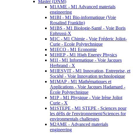
Master (DNM)
M1AME - M1 Advanced materials
engineering
M1BI - M1 Bio-informatique (Voie
Rosalind Franklin)
M1BS - M1 Biologie-Santé - Voie Boris
Ephrussi-X
M1C - M1 Chimie - Voie Fréderic Joliot-
Curie - Ecole Polytechnique
M1ECO - M1 Economie
M1HEP - M1 High Energy Physics
M1I - M1 Informatique - Voie Jacques
Herbrand - X
M1IESVIT - M1 Innovation, Entreprise, et
Société - Voie Innovation technologique
M1MAP - M1 Mathématiques et
Applications - Voie Jacques Hadamard -
École Polytechnique
M1P - M1 Physique - Voie Irène Joliot
Curie - X
M1STEPE - M1 STEPE - Sciences pour
les défis de l'environnement/Sciences for
environmentals challenges
M2AME - Advanced materials
engineering