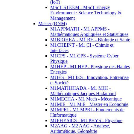
(IoT)
MScT-STEEM - MScT-Energy
Environment : Science Technology &
Management
Master (DNM)
M1APPMATH - M1 APPMS -
Mathématiques Appliquées et Statistiques
M1BIOHEA - M1 BH - Biologie et Santé
M1CHEINT - M1 CI - Chimie et
Interfaces
M1CPS - M1 CPS - Système Cyber
Physique
M1HEP - M1 HEP - Physique des Hautes
Energies
M1IES - M1 IES - Innovation, Entreprise
et Société
M1MATHJHADA - M1 MJH -
Mathématiques Jacques Hadamard
M1MECHA - M1 Mech - Mécanique
M1MIE - M1 MiE - Master en Economie
M1MPRI - M1 MPRI - Fondements de
l'Informatique
M1PHYSICS - M1 PHYS - Physique
M2AAG - M2 AAG - Analyse,
Arithmétique, Géométrie