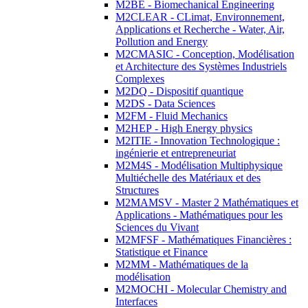
M2BE - Biomechanical Engineering
M2CLEAR - CLimat, Environnement,
Applications et Recherche - Water, Air,
Pollution and Energy
M2CMASIC - Conception, Modélisation
et Architecture des Systèmes Industriels
Complexes
M2DQ - Dispositif quantique
M2DS - Data Sciences
M2FM - Fluid Mechanics
M2HEP - High Energy physics
M2ITIE - Innovation Technologique :
ingénierie et entrepreneuriat
M2M4S - Modélisation Multiphysique
Multiéchelle des Matériaux et des
Structures
M2MAMSV - Master 2 Mathématiques et
Applications - Mathématiques pour les
Sciences du Vivant
M2MFSF - Mathématiques Financières :
Statistique et Finance
M2MM - Mathématiques de la
modélisation
M2MOCHI - Molecular Chemistry and
Interfaces