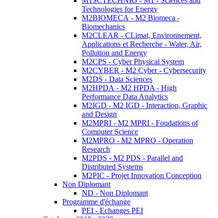
M1SCTECHNRJ - M1 - Sciences and
Technologies for Energy
M2BIOMECA - M2 Biomeca -
Biomechanics
M2CLEAR - CLimat, Environnement,
Applications et Recherche - Water, Air,
Pollution and Energy
M2CPS - Cyber Physical System
M2CYBER - M2 Cyber - Cybersecurity
M2DS - Data Sciences
M2HPDA - M2 HPDA - High
Performance Data Analytics
M2IGD - M2 IGD - Interaction, Graphic
and Design
M2MPRI - M2 MPRI - Foudations of
Computer Science
M2MPRO - M2 MPRO - Operation
Research
M2PDS - M2 PDS - Parallel and
Distributed Systems
M2PIC - Projet Innovation Conception
Non Diplomant
ND - Non Diplomant
Programme d'échange
PEI - Echanges PEI