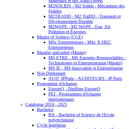
Matériaux et des Nano-Objets
M2SOLIDS - M2 Solids - Mécanique des
Solides
M2TRADD - M2 TraDD - Transport et
Développement Durable
M2WAPE - M2 WAPE - Eau, Air,
Pollution et Énergies
Master of Science (CGE)
MSc Entrepreneurs - MSc X-HEC
Entrepreneurs
Mastère spécialisé (Master)
MS ETRE - MS Energies Renouvelables :
Technologies et Entrepreneuriat (Master)
MS IE - MS Innovation et Entreprenariat
Non Diplomant
AUD_IPParis - AUDITEURS - IP Paris
Programme d'échange
EuroteQ - Diplôme EuroteQ
PEI - Programmes d'échange
internationaux
Catalogue 2024 - 2025
Bachelor
BX - Bachelor of Science de l'Ecole
polytechnique
Cycle Ingénieur