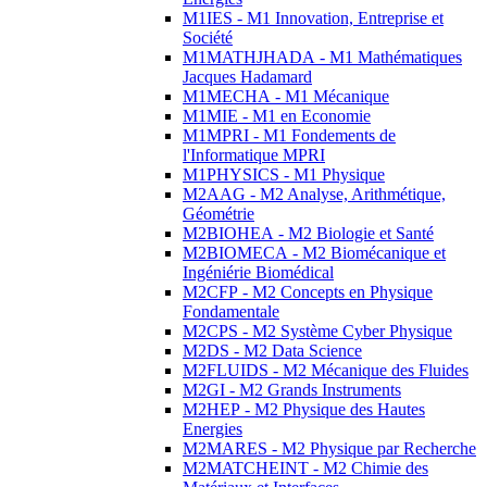
M1IES - M1 Innovation, Entreprise et
Société
M1MATHJHADA - M1 Mathématiques
Jacques Hadamard
M1MECHA - M1 Mécanique
M1MIE - M1 en Economie
M1MPRI - M1 Fondements de
l'Informatique MPRI
M1PHYSICS - M1 Physique
M2AAG - M2 Analyse, Arithmétique,
Géométrie
M2BIOHEA - M2 Biologie et Santé
M2BIOMECA - M2 Biomécanique et
Ingéniérie Biomédical
M2CFP - M2 Concepts en Physique
Fondamentale
M2CPS - M2 Système Cyber Physique
M2DS - M2 Data Science
M2FLUIDS - M2 Mécanique des Fluides
M2GI - M2 Grands Instruments
M2HEP - M2 Physique des Hautes
Energies
M2MARES - M2 Physique par Recherche
M2MATCHEINT - M2 Chimie des