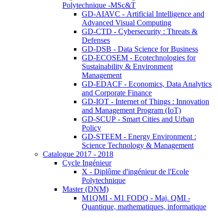
Polytechnique -MSc&T
GD-AIAVC - Artificial Intelligence and
Advanced Visual Computing
GD-CTD - Cybersecurity : Threats &
Defenses
GD-DSB - Data Science for Business
GD-ECOSEM - Ecotechnologies for
Sustainability & Environment
Management
GD-EDACF - Economics, Data Analytics
and Corporate Finance
GD-IOT - Internet of Things : Innovation
and Management Program (IoT)
GD-SCUP - Smart Cities and Urban
Policy
GD-STEEM - Energy Environment :
Science Technology & Management
Catalogue 2017 - 2018
Cycle Ingénieur
X - Diplôme d'ingénieur de l'Ecole
Polytechnique
Master (DNM)
M1QMI - M1 FODQ - Maj. QMI -
Quantique, mathematiques, informatique