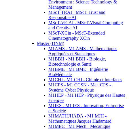
Environment : Science Technology &
Management
MScT-TRAI - MScT-Trust and
Responsible AI
MScT-ViCAI - MScT-Visual Computing
and Creative AI
MScT-XCin - MScT-Extended
Cinematography XCin
Master (DNM)
M1AMS - M1 AMS - Mathématiques
Appliquées et Statistiques
M1BBH - M1 BBH - Biologie,
Biotechnologie et Santé
M1BME - M1 BME - Ingénierie
BioMédicale
M1CHI - M1 CHI - Chimie et Interfaces
M1CPS - M1 CCSN - Maj. CPS -
Système Cyber Physique
M1HEP - M1 HEP - Physique des Hautes
Energies
M1IES - M1 IES - Innovation, Entreprise
et Société
M1MATHJHADA - M1 MJH -
Mathematiques Jacques Hadamard
M1MEC - M1 Mech - Mecanique