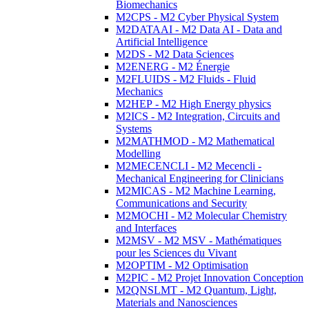
Biomechanics
M2CPS - M2 Cyber Physical System
M2DATAAI - M2 Data AI - Data and
Artificial Intelligence
M2DS - M2 Data Sciences
M2ENERG - M2 Énergie
M2FLUIDS - M2 Fluids - Fluid
Mechanics
M2HEP - M2 High Energy physics
M2ICS - M2 Integration, Circuits and
Systems
M2MATHMOD - M2 Mathematical
Modelling
M2MECENCLI - M2 Mecencli -
Mechanical Engineering for Clinicians
M2MICAS - M2 Machine Learning,
Communications and Security
M2MOCHI - M2 Molecular Chemistry
and Interfaces
M2MSV - M2 MSV - Mathématiques
pour les Sciences du Vivant
M2OPTIM - M2 Optimisation
M2PIC - M2 Projet Innovation Conception
M2QNSLMT - M2 Quantum, Light,
Materials and Nanosciences