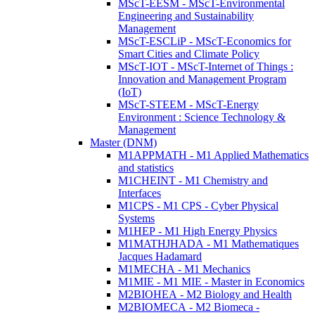
MScT-EESM - MScT-Environmental
Engineering and Sustainability
Management
MScT-ESCLiP - MScT-Economics for
Smart Cities and Climate Policy
MScT-IOT - MScT-Internet of Things :
Innovation and Management Program
(IoT)
MScT-STEEM - MScT-Energy
Environment : Science Technology &
Management
Master (DNM)
M1APPMATH - M1 Applied Mathematics
and statistics
M1CHEINT - M1 Chemistry and
Interfaces
M1CPS - M1 CPS - Cyber Physical
Systems
M1HEP - M1 High Energy Physics
M1MATHJHADA - M1 Mathematiques
Jacques Hadamard
M1MECHA - M1 Mechanics
M1MIE - M1 MIE - Master in Economics
M2BIOHEA - M2 Biology and Health
M2BIOMECA - M2 Biomeca -