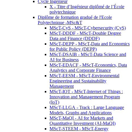
Cycle Ingénieur
X - Titre d’Ingénieur diplômé de l’École
polytechnique
Diplôme de formation gradué de l'Ecole
Polytechnique -MSc&T
MScT-CyS - MScT-Cybersecurity (CyS)
MScT-DDDF - MScT-Double Degree
Data and Finance (DDDF)
MScT-DEPP - MScT-Data and Economics
for Public Policy (DEPP)
MScT-DSAIB - MScT-Data Science and
AI for Business
MScT-EDACF - MScT-Economics, Data
Analytics and Corporate Finance
MScT-EESM - MScT-Environmental
Engineering and Sustainability
Management
MScT-IOT - MScT-Internet of Things :
Innovation and Management Program
(IoT)
MScT-LLGA - Track : Large Language
Models, Graphs and Applications
MScT-MaQI - AI for Markets and
Quantitative Investment (AI-MaQI)
MScT-STEEM - MScT-Energy