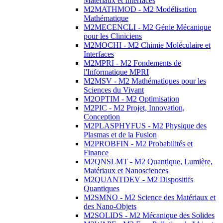
Matériaux et Interfaces
M2MATHMOD - M2 Modélisation
Mathématique
M2MECENCLI - M2 Génie Mécanique
pour les Cliniciens
M2MOCHI - M2 Chimie Moléculaire et
Interfaces
M2MPRI - M2 Fondements de
l'Informatique MPRI
M2MSV - M2 Mathématiques pour les
Sciences du Vivant
M2OPTIM - M2 Optimisation
M2PIC - M2 Projet, Innovation,
Conception
M2PLASPHYFUS - M2 Physique des
Plasmas et de la Fusion
M2PROBFIN - M2 Probabilités et
Finance
M2QNSLMT - M2 Quantique, Lumière,
Matériaux et Nanosciences
M2QUANTDEV - M2 Dispositifs
Quantiques
M2SMNO - M2 Science des Matériaux et
des Nano-Objets
M2SOLIDS - M2 Mécanique des Solides