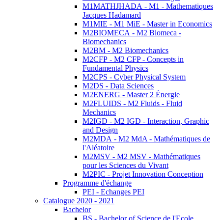
M1MATHJHADA - M1 - Mathematiques
Jacques Hadamard
M1MIE - M1 MiE - Master in Economics
M2BIOMECA - M2 Biomeca -
Biomechanics
M2BM - M2 Biomechanics
M2CFP - M2 CFP - Concepts in
Fundamental Physics
M2CPS - Cyber Physical System
M2DS - Data Sciences
M2ENERG - Master 2 Énergie
M2FLUIDS - M2 Fluids - Fluid
Mechanics
M2IGD - M2 IGD - Interaction, Graphic
and Design
M2MDA - M2 MdA - Mathématiques de
l'Aléatoire
M2MSV - M2 MSV - Mathématiques
pour les Sciences du Vivant
M2PIC - Projet Innovation Conception
Programme d'échange
PEI - Echanges PEI
Catalogue 2020 - 2021
Bachelor
BS - Bachelor of Science de l'Ecole