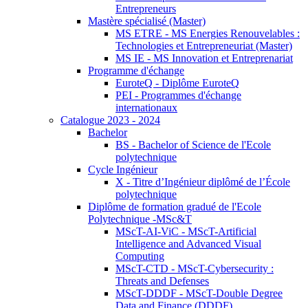
Entrepreneurs
Mastère spécialisé (Master)
MS ETRE - MS Energies Renouvelables :
Technologies et Entrepreneuriat (Master)
MS IE - MS Innovation et Entreprenariat
Programme d'échange
EuroteQ - Diplôme EuroteQ
PEI - Programmes d'échange
internationaux
Catalogue 2023 - 2024
Bachelor
BS - Bachelor of Science de l'Ecole
polytechnique
Cycle Ingénieur
X - Titre d’Ingénieur diplômé de l’École
polytechnique
Diplôme de formation gradué de l'Ecole
Polytechnique -MSc&T
MScT-AI-ViC - MScT-Artificial
Intelligence and Advanced Visual
Computing
MScT-CTD - MScT-Cybersecurity :
Threats and Defenses
MScT-DDDF - MScT-Double Degree
Data and Finance (DDDF)