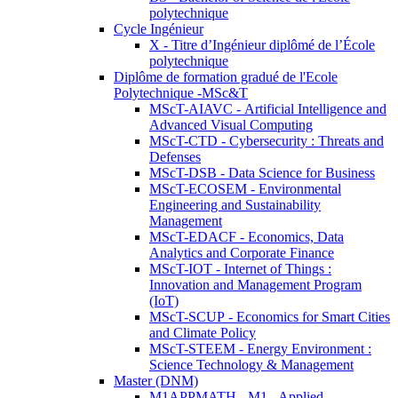
polytechnique
Cycle Ingénieur
X - Titre d’Ingénieur diplômé de l’École
polytechnique
Diplôme de formation gradué de l'Ecole
Polytechnique -MSc&T
MScT-AIAVC - Artificial Intelligence and
Advanced Visual Computing
MScT-CTD - Cybersecurity : Threats and
Defenses
MScT-DSB - Data Science for Business
MScT-ECOSEM - Environmental
Engineering and Sustainability
Management
MScT-EDACF - Economics, Data
Analytics and Corporate Finance
MScT-IOT - Internet of Things :
Innovation and Management Program
(IoT)
MScT-SCUP - Economics for Smart Cities
and Climate Policy
MScT-STEEM - Energy Environment :
Science Technology & Management
Master (DNM)
M1APPMATH - M1 - Applied