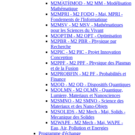
M2MATHMOD - M2 MM - Modélisation
Mathématique
M2MPRI - M2 FODQ - Maj. MPRI -
Fondements de l'Informatique
M2MSV - M2 MSV - Mathématiques
pour les Sciences du Vivant
M2OPTIM - M2 OPT - Optimisation
M2PBR - M2 PBR - Physique par
Recherche
M2PIC - M2 PIC - Projet Innovation
Conception
M2PPF - M2 PPF - Physique des Plasmas
et de la Fusion
M2PROBFIN - M2 PF - Probabilités et
Finance
M2QD - M2 QD - Dispositifs Quantiques
M2QLMN - M2 QLMN - Quantique,
Lumiere, Materiaux et Nanosciences
M2SMNO - M2 SMNO - Science des
Materiaux et des Nano-Objets
M2SOLIDS - M2 Mech - Maj. Solids -
Mecanique des Solides
M2WAPE - M2 Mech - Maj. WAPE -
Eau, Air, Pollution et Energies
Programme d'échange