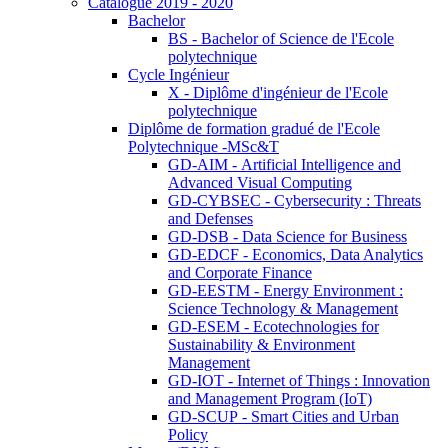
Catalogue 2019 - 2020
Bachelor
BS - Bachelor of Science de l'Ecole
polytechnique
Cycle Ingénieur
X - Diplôme d'ingénieur de l'Ecole
polytechnique
Diplôme de formation gradué de l'Ecole
Polytechnique -MSc&T
GD-AIM - Artificial Intelligence and
Advanced Visual Computing
GD-CYBSEC - Cybersecurity : Threats
and Defenses
GD-DSB - Data Science for Business
GD-EDCF - Economics, Data Analytics
and Corporate Finance
GD-EESTM - Energy Environment :
Science Technology & Management
GD-ESEM - Ecotechnologies for
Sustainability & Environment
Management
GD-IOT - Internet of Things : Innovation
and Management Program (IoT)
GD-SCUP - Smart Cities and Urban
Policy