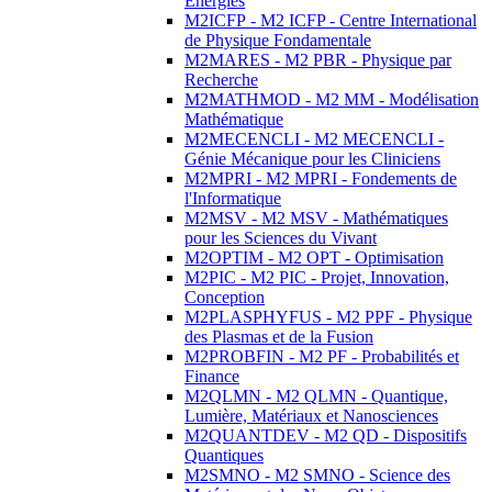
Energies
M2ICFP - M2 ICFP - Centre International
de Physique Fondamentale
M2MARES - M2 PBR - Physique par
Recherche
M2MATHMOD - M2 MM - Modélisation
Mathématique
M2MECENCLI - M2 MECENCLI -
Génie Mécanique pour les Cliniciens
M2MPRI - M2 MPRI - Fondements de
l'Informatique
M2MSV - M2 MSV - Mathématiques
pour les Sciences du Vivant
M2OPTIM - M2 OPT - Optimisation
M2PIC - M2 PIC - Projet, Innovation,
Conception
M2PLASPHYFUS - M2 PPF - Physique
des Plasmas et de la Fusion
M2PROBFIN - M2 PF - Probabilités et
Finance
M2QLMN - M2 QLMN - Quantique,
Lumière, Matériaux et Nanosciences
M2QUANTDEV - M2 QD - Dispositifs
Quantiques
M2SMNO - M2 SMNO - Science des