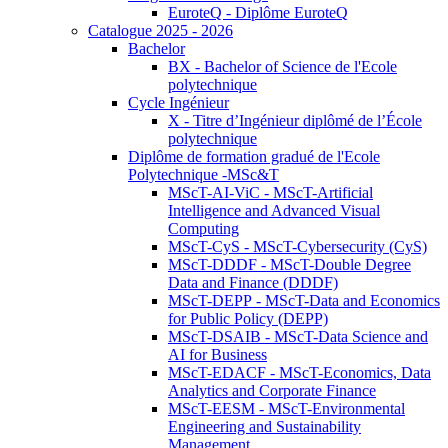
EuroteQ - Diplôme EuroteQ
Catalogue 2025 - 2026
Bachelor
BX - Bachelor of Science de l'Ecole
polytechnique
Cycle Ingénieur
X - Titre d’Ingénieur diplômé de l’École
polytechnique
Diplôme de formation gradué de l'Ecole
Polytechnique -MSc&T
MScT-AI-ViC - MScT-Artificial
Intelligence and Advanced Visual
Computing
MScT-CyS - MScT-Cybersecurity (CyS)
MScT-DDDF - MScT-Double Degree
Data and Finance (DDDF)
MScT-DEPP - MScT-Data and Economics
for Public Policy (DEPP)
MScT-DSAIB - MScT-Data Science and
AI for Business
MScT-EDACF - MScT-Economics, Data
Analytics and Corporate Finance
MScT-EESM - MScT-Environmental
Engineering and Sustainability
Management