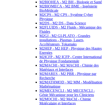
M2BIOHEA - M2 BH - Biologie et Santé
M2BIOMECA - M2 BME - Ingénierie
BioMédicale
M2CPS - M2 CPS - Système Cyber
Physique
M2DS - M2 DS - Data Science
M2FLUIDS - M2 Fluids - Mécanique des
Fluides
M2GI - M2 GI-PLATO - Grandes
installations - Plasmas, Lasers,
Accélérateurs, Tokamaks
M2HEP - M2 HEP - Physique des Hautes
Energies
M2ICFP - M2 ICFP - Centre International
de Physique Fondamentale
M2MACHI - M2 MACHI - Chimie des
Matériaux et Interfaces
M2MARES - M2 PBR - Physique par
Recherche
M2MATHMOD - M2 MM - Modélisation
Mathématique
M2MECENCLI - M2 MECENCLI -
Génie Mécanique pour les Cliniciens
M2MOCHI - M2 MoChI - Chimie
Moléculaire et Interfaces