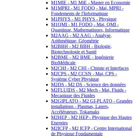
M1MIE - M1 MiE - Master en Economie
M1MPRI - M1 FODQ - Maj. MPRI -
Fondements de l'Informatique
M1PHYS - M1 PHYS - Physique
M1QMI - M1 FODQ - Maj. QMI -
Quantique, Mathematiques, Informatique
M2AAG - M2 AAG - Analyse,
Arithmétique, Géométrie
M2BBH - M2 BBH - Biologie,
Biotechnologie et Santé
M2BME - M2 BME - Ingénierie
BioMédicale
M2CHI - M2 CHI - Chimie et Interfaces
M2CPS - M2 CCSN - Maj. CPS -
Système Cyber Physique
M2DS - M2 DS - Science des données
M2FLUIDS - M2 Mech - Maj. Fluids -
Mecanique des Fluides
M2GIPLATO - M2 GI-PLATO - Grandes
installations - Plasmas, Lasers,
Accélérateurs, Tokamaks
M2HEP - M2 HEP - Physique des Hautes
Energies
M2ICFP - M2 ICFP - Centre International
de Physique Fondamentale