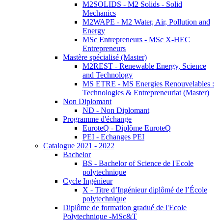
M2SOLIDS - M2 Solids - Solid
Mechanics
M2WAPE - M2 Water, Air, Pollution and
Energy
MSc Entrepreneurs - MSc X-HEC
Entrepreneurs
Mastère spécialisé (Master)
M2REST - Renewable Energy, Science
and Technology
MS ETRE - MS Energies Renouvelables :
Technologies & Entrepreneuriat (Master)
Non Diplomant
ND - Non Diplomant
Programme d'échange
EuroteQ - Diplôme EuroteQ
PEI - Echanges PEI
Catalogue 2021 - 2022
Bachelor
BS - Bachelor of Science de l'Ecole
polytechnique
Cycle Ingénieur
X - Titre d’Ingénieur diplômé de l’École
polytechnique
Diplôme de formation gradué de l'Ecole
Polytechnique -MSc&T