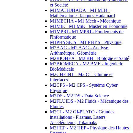
et Société
M1MATHJHADA - M1 MJH -
Mathématiques Jacques Hadamard
M1MECHA - M1 Mech - Mécanique
M1MIE - M1 MiE - Master en Economie
M1MPRI - M1 MPRI - Fondements de
l'Informatique
M1PHYSICS - M1 PHYS - Physique
M2AAG - M2 AAG - Analyse,
Arithmétique, Géométrie
M2BIOHEA - M2 BH - Biologie et Santé
M2BIOMECA - M2 BME - Ingénierie
BioMédicale
M2CHEINT - M2 CI - Chimie et
Interfaces
M2CPS - M2 CPS - Système Cyber
Physique
M2DS - M2 DS - Data Science
M2FLUIDS - M2 Fluids - Mécanique des
Fluides
M2GI - M2 GI-PLATO - Grandes
installations - Plasmas, Lasers,
Accélérateurs, Tokamaks
M2HEP - M2 HEP - Physique des Hautes