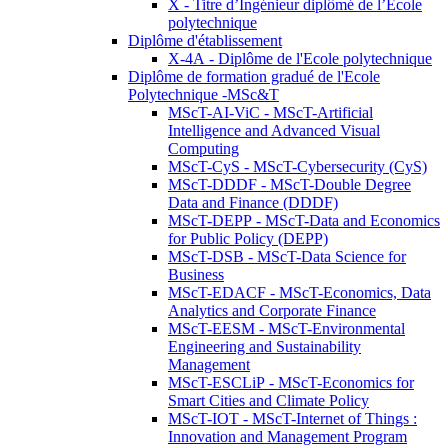
X - Titre d’Ingénieur diplômé de l’École
polytechnique
Diplôme d'établissement
X-4A - Diplôme de l'Ecole polytechnique
Diplôme de formation gradué de l'Ecole
Polytechnique -MSc&T
MScT-AI-ViC - MScT-Artificial
Intelligence and Advanced Visual
Computing
MScT-CyS - MScT-Cybersecurity (CyS)
MScT-DDDF - MScT-Double Degree
Data and Finance (DDDF)
MScT-DEPP - MScT-Data and Economics
for Public Policy (DEPP)
MScT-DSB - MScT-Data Science for
Business
MScT-EDACF - MScT-Economics, Data
Analytics and Corporate Finance
MScT-EESM - MScT-Environmental
Engineering and Sustainability
Management
MScT-ESCLiP - MScT-Economics for
Smart Cities and Climate Policy
MScT-IOT - MScT-Internet of Things :
Innovation and Management Program