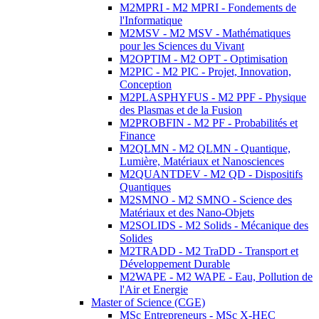
M2MPRI - M2 MPRI - Fondements de
l'Informatique
M2MSV - M2 MSV - Mathématiques
pour les Sciences du Vivant
M2OPTIM - M2 OPT - Optimisation
M2PIC - M2 PIC - Projet, Innovation,
Conception
M2PLASPHYFUS - M2 PPF - Physique
des Plasmas et de la Fusion
M2PROBFIN - M2 PF - Probabilités et
Finance
M2QLMN - M2 QLMN - Quantique,
Lumière, Matériaux et Nanosciences
M2QUANTDEV - M2 QD - Dispositifs
Quantiques
M2SMNO - M2 SMNO - Science des
Matériaux et des Nano-Objets
M2SOLIDS - M2 Solids - Mécanique des
Solides
M2TRADD - M2 TraDD - Transport et
Développement Durable
M2WAPE - M2 WAPE - Eau, Pollution de
l'Air et Energie
Master of Science (CGE)
MSc Entrepreneurs - MSc X-HEC