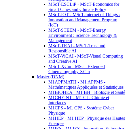
MScT-ESCLiP - MScT-Economics for
Smart Cities and Climate Policy
MScT-IOT - MScT-Internet of Things :
Innovation and Management Program
(IoT)
MScT-STEEM - MScT-Energy
Environment : Science Technology &
Management
MScT-TRAI - MScT-Trust and
Responsible AI
MScT-ViCAI - MScT-Visual Computing
and Creative AI
MScT-XCin - MScT-Extended
Cinematography XCin
Master (DNM)
M1APPMATH - M1 APPMS -
Mathématiques Appliquées et Statistiques
M1BIOHEA - M1 BH - Biologie et Santé
M1CHEINT - M1 CI - Chimie et
Interfaces
M1CPS - M1 CPS - Système Cyber
Physique
M1HEP - M1 HEP - Physique des Hautes
Energies
M1IES - M1 IES - Innovation, Entreprise