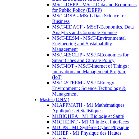
MScT-DEPP - MScT-Data and Economics
for Public Policy (DEPP)
MScT-DSB - MScT-Data Science for
Business
MScT-EDACF - MScT-Economics, Data
Analytics and Corporate Finance
MScT-EESM - MScT-Environmental
Engineering and Sustainability
Management
MScT-ESCLiP - MScT-Economics for
Smart Cities and Climate Policy
MScT-IOT - MScT-Internet of Things :
Innovation and Management Program
(IoT)
MScT-STEEM - MScT-Energy
Environment : Science Technology &
Management
Master (DNM)
M1APPMATH - M1 Mathématiques
Appliquées et Statistiques
M1BIOHEA - M1 Biologie et Santé
M1CHEINT - M1 Chimie et Interfaces
M1CPS - M1 Système Cyber Physique
M1HEP - M1 Physique des Hautes
Energies