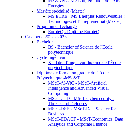
M2WAPE - M2 Eau, Pollution de l'Air et
Energies
Mastère spécialisé (Master)
MS ETRE - MS Energies Renouvelables :
Technologies et Entrepreneuriat (Master)
Programme d'échange
EuroteQ - Diplôme EuroteQ
Catalogue 2022 - 2023
Bachelor
BS - Bachelor of Science de l'Ecole
polytechnique
Cycle Ingénieur
X - Titre d’Ingénieur diplômé de l’École
polytechnique
Diplôme de formation gradué de l'Ecole
Polytechnique -MSc&T
MScT-AI-ViC - MScT-Artificial
Intelligence and Advanced Visual
Computing
MScT-CTD - MScT-Cybersecurity :
Threats and Defenses
MScT-DSB - MScT-Data Science for
Business
MScT-EDACF - MScT-Economics, Data
Analytics and Corporate Finance