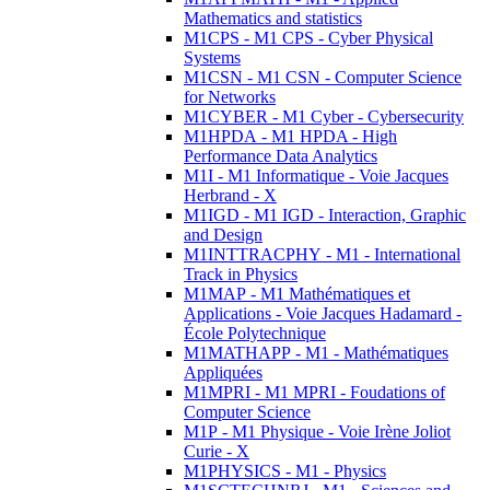
Mathematics and statistics
M1CPS - M1 CPS - Cyber Physical
Systems
M1CSN - M1 CSN - Computer Science
for Networks
M1CYBER - M1 Cyber - Cybersecurity
M1HPDA - M1 HPDA - High
Performance Data Analytics
M1I - M1 Informatique - Voie Jacques
Herbrand - X
M1IGD - M1 IGD - Interaction, Graphic
and Design
M1INTTRACPHY - M1 - International
Track in Physics
M1MAP - M1 Mathématiques et
Applications - Voie Jacques Hadamard -
École Polytechnique
M1MATHAPP - M1 - Mathématiques
Appliquées
M1MPRI - M1 MPRI - Foudations of
Computer Science
M1P - M1 Physique - Voie Irène Joliot
Curie - X
M1PHYSICS - M1 - Physics