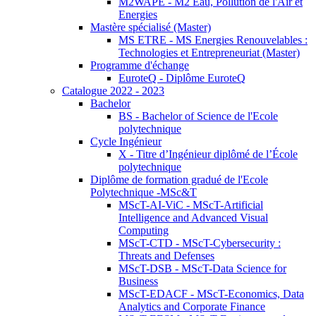
M2WAPE - M2 Eau, Pollution de l'Air et
Energies
Mastère spécialisé (Master)
MS ETRE - MS Energies Renouvelables :
Technologies et Entrepreneuriat (Master)
Programme d'échange
EuroteQ - Diplôme EuroteQ
Catalogue 2022 - 2023
Bachelor
BS - Bachelor of Science de l'Ecole
polytechnique
Cycle Ingénieur
X - Titre d’Ingénieur diplômé de l’École
polytechnique
Diplôme de formation gradué de l'Ecole
Polytechnique -MSc&T
MScT-AI-ViC - MScT-Artificial
Intelligence and Advanced Visual
Computing
MScT-CTD - MScT-Cybersecurity :
Threats and Defenses
MScT-DSB - MScT-Data Science for
Business
MScT-EDACF - MScT-Economics, Data
Analytics and Corporate Finance