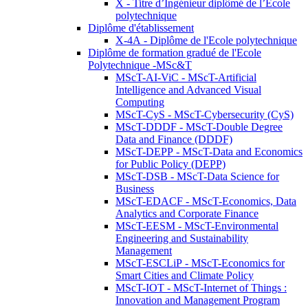
X - Titre d’Ingénieur diplômé de l’École
polytechnique
Diplôme d'établissement
X-4A - Diplôme de l'Ecole polytechnique
Diplôme de formation gradué de l'Ecole
Polytechnique -MSc&T
MScT-AI-ViC - MScT-Artificial
Intelligence and Advanced Visual
Computing
MScT-CyS - MScT-Cybersecurity (CyS)
MScT-DDDF - MScT-Double Degree
Data and Finance (DDDF)
MScT-DEPP - MScT-Data and Economics
for Public Policy (DEPP)
MScT-DSB - MScT-Data Science for
Business
MScT-EDACF - MScT-Economics, Data
Analytics and Corporate Finance
MScT-EESM - MScT-Environmental
Engineering and Sustainability
Management
MScT-ESCLiP - MScT-Economics for
Smart Cities and Climate Policy
MScT-IOT - MScT-Internet of Things :
Innovation and Management Program