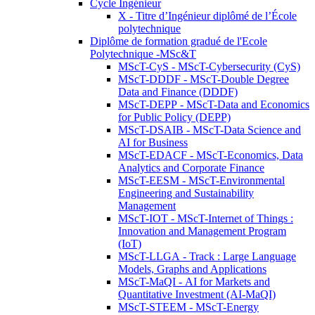
Cycle Ingénieur
X - Titre d’Ingénieur diplômé de l’École
polytechnique
Diplôme de formation gradué de l'Ecole
Polytechnique -MSc&T
MScT-CyS - MScT-Cybersecurity (CyS)
MScT-DDDF - MScT-Double Degree
Data and Finance (DDDF)
MScT-DEPP - MScT-Data and Economics
for Public Policy (DEPP)
MScT-DSAIB - MScT-Data Science and
AI for Business
MScT-EDACF - MScT-Economics, Data
Analytics and Corporate Finance
MScT-EESM - MScT-Environmental
Engineering and Sustainability
Management
MScT-IOT - MScT-Internet of Things :
Innovation and Management Program
(IoT)
MScT-LLGA - Track : Large Language
Models, Graphs and Applications
MScT-MaQI - AI for Markets and
Quantitative Investment (AI-MaQI)
MScT-STEEM - MScT-Energy