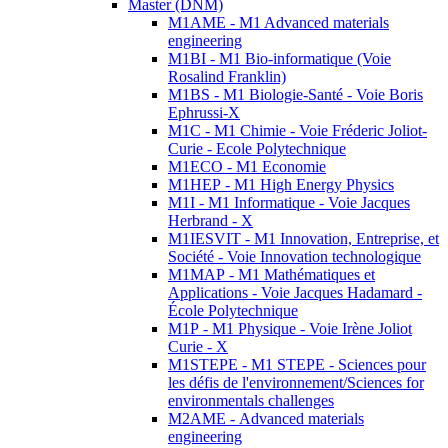
Master (DNM)
M1AME - M1 Advanced materials
engineering
M1BI - M1 Bio-informatique (Voie
Rosalind Franklin)
M1BS - M1 Biologie-Santé - Voie Boris
Ephrussi-X
M1C - M1 Chimie - Voie Fréderic Joliot-
Curie - Ecole Polytechnique
M1ECO - M1 Economie
M1HEP - M1 High Energy Physics
M1I - M1 Informatique - Voie Jacques
Herbrand - X
M1IESVIT - M1 Innovation, Entreprise, et
Société - Voie Innovation technologique
M1MAP - M1 Mathématiques et
Applications - Voie Jacques Hadamard -
École Polytechnique
M1P - M1 Physique - Voie Irène Joliot
Curie - X
M1STEPE - M1 STEPE - Sciences pour
les défis de l'environnement/Sciences for
environmentals challenges
M2AME - Advanced materials
engineering