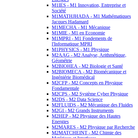
M1IES - M1 Innovation, Entreprise et
Société
M1MATHJHADA - M1 Mathématiques
Jacques Hadamard
M1MECHA - M1 Mécanique
M1MIE - M1 en Economie
M1MPRI - M1 Fondements de
l'Informatique MPRI
M1PHYSICS - M1 Physique
M2AAG - M2 Analyse, Arithmétique,
Géométrie
M2BIOHEA - M2 Biologie et Santé
M2BIOMECA - M2 Biomécanique et
Ingéniérie Biomédical
M2CFP - M2 Concepts en Physique
Fondamentale
M2CPS - M2 Système Cyber Physique
M2DS - M2 Data Science
M2FLUIDS - M2 Mécanique des Fluides
M2GI - M2 Grands Instruments
M2HEP - M2 Physique des Hautes
Energies
M2MARES - M2 Physique par Recherche
M2MATCHEINT - M2 Chimie des