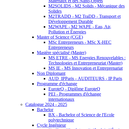
Matériaux et des Nano-Objets
M2SOLIDS - M2 Solids - Mécanique des
Solides
M2TRADD - M2 TraDD - Transport et
Développement Durable
M2WAPE - M2 WAPE - Eau, Air,
Pollution et Énergies
Master of Science (CGE)
MSc Entrepreneurs - MSc X-HEC
Entrepreneurs
Mastère spécialisé (Master)
MS ETRE - MS Energies Renouvelables :
Technologies et Entrepreneuriat (Master)
MS IE - MS Innovation et Entreprenariat
Non Diplomant
AUD_IPParis - AUDITEURS - IP Paris
Programme d'échange
EuroteQ - Diplôme EuroteQ
PEI - Programmes d'échange
internationaux
Catalogue 2024 - 2025
Bachelor
BX - Bachelor of Science de l'Ecole
polytechnique
Cycle Ingénieur