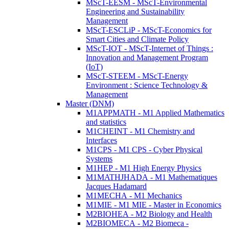
MScT-EESM - MScT-Environmental
Engineering and Sustainability
Management
MScT-ESCLiP - MScT-Economics for
Smart Cities and Climate Policy
MScT-IOT - MScT-Internet of Things :
Innovation and Management Program
(IoT)
MScT-STEEM - MScT-Energy
Environment : Science Technology &
Management
Master (DNM)
M1APPMATH - M1 Applied Mathematics
and statistics
M1CHEINT - M1 Chemistry and
Interfaces
M1CPS - M1 CPS - Cyber Physical
Systems
M1HEP - M1 High Energy Physics
M1MATHJHADA - M1 Mathematiques
Jacques Hadamard
M1MECHA - M1 Mechanics
M1MIE - M1 MIE - Master in Economics
M2BIOHEA - M2 Biology and Health
M2BIOMECA - M2 Biomeca -