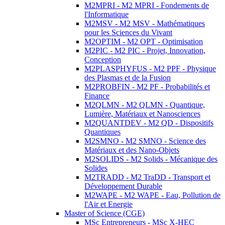
M2MPRI - M2 MPRI - Fondements de
l'Informatique
M2MSV - M2 MSV - Mathématiques
pour les Sciences du Vivant
M2OPTIM - M2 OPT - Optimisation
M2PIC - M2 PIC - Projet, Innovation,
Conception
M2PLASPHYFUS - M2 PPF - Physique
des Plasmas et de la Fusion
M2PROBFIN - M2 PF - Probabilités et
Finance
M2QLMN - M2 QLMN - Quantique,
Lumière, Matériaux et Nanosciences
M2QUANTDEV - M2 QD - Dispositifs
Quantiques
M2SMNO - M2 SMNO - Science des
Matériaux et des Nano-Objets
M2SOLIDS - M2 Solids - Mécanique des
Solides
M2TRADD - M2 TraDD - Transport et
Développement Durable
M2WAPE - M2 WAPE - Eau, Pollution de
l'Air et Energie
Master of Science (CGE)
MSc Entrepreneurs - MSc X-HEC