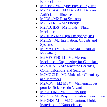
Biomechanics
M2CPS - M2 Cyber Physical System
M2DATAAI - M2 Data AI - Data and
Artificial Intelligence
M2DS - M2 Data Sciences
M2ENERG - M2 Énergie
M2FLUIDS - M2 Fluids - Fluid
Mechanics
M2HEP - M2 High Energy physics
M2ICS - M2 Integration, Circuits and
Systems
M2MATHMOD - M2 Mathematical
Modelling
M2MECENCLI - M2 Mecencli -
Mechanical Engineering for Clinicians
M2MICAS - M2 Machine Learning,
Communications and Security
M2MOCHI - M2 Molecular Chemistry
and Interfaces
M2MSV - M2 MSV - Mathématiques
pour les Sciences du Vivant
M2OPTIM - M2 Optimisation
M2PIC - M2 Projet Innovation Conception
M2QNSLMT - M2 Quantum, Light,
Materials and Nanosciences