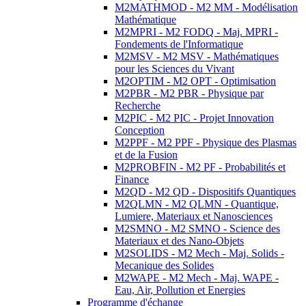
M2MATHMOD - M2 MM - Modélisation
Mathématique
M2MPRI - M2 FODQ - Maj. MPRI -
Fondements de l'Informatique
M2MSV - M2 MSV - Mathématiques
pour les Sciences du Vivant
M2OPTIM - M2 OPT - Optimisation
M2PBR - M2 PBR - Physique par
Recherche
M2PIC - M2 PIC - Projet Innovation
Conception
M2PPF - M2 PPF - Physique des Plasmas
et de la Fusion
M2PROBFIN - M2 PF - Probabilités et
Finance
M2QD - M2 QD - Dispositifs Quantiques
M2QLMN - M2 QLMN - Quantique,
Lumiere, Materiaux et Nanosciences
M2SMNO - M2 SMNO - Science des
Materiaux et des Nano-Objets
M2SOLIDS - M2 Mech - Maj. Solids -
Mecanique des Solides
M2WAPE - M2 Mech - Maj. WAPE -
Eau, Air, Pollution et Energies
Programme d'échange