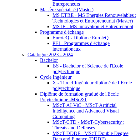
Entrepreneurs
Mastère spécialisé (Master)
MS ETRE - MS Energies Renouvelables :
Technologies et Entrepreneuriat (Master)
MS IE - MS Innovation et Entreprenariat
Programme d'échange
EuroteQ - Diplôme EuroteQ
PEI - Programmes d'échange
internationaux
Catalogue 2023 - 2024
Bachelor
BS - Bachelor of Science de l'Ecole
polytechnique
Cycle Ingénieur
X - Titre d’Ingénieur diplômé de l’École
polytechnique
Diplôme de formation gradué de l'Ecole
Polytechnique -MSc&T
MScT-AI-ViC - MScT-Artificial
Intelligence and Advanced Visual
Computing
MScT-CTD - MScT-Cybersecurity :
Threats and Defenses
MScT-DDDF - MScT-Double Degree
Data and Finance (DDDF)