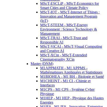
MScT-ESCLiP - MScT-Economics for
Smart Cities and Climate Policy
MScT-IOT - MScT-Internet of Things :
Innovation and Management Program
(IoT)
MScT-STEEM - MScT-Energy
Environment : Science Technology &
Management
MScT-TRAI - MScT-Trust and
Responsible AI
MScT-ViCAI - MScT-Visual Computing
and Creative AI
MScT-XCin - MScT-Extended
Cinematography XCin
Master (DNM)
M1APPMATH - M1 APPMS -
Mathématiques Appliquées et Statistiques
M1BIOHEA - M1 BH - Biologie et Santé
M1CHEINT - M1 CI - Chimie et
Interfaces
M1CPS - M1 CPS - Système Cyber
Physique
M1HEP - M1 HEP - Physique des Hautes
Energies
M1IES - M1 IES - Innovation, Entreprise