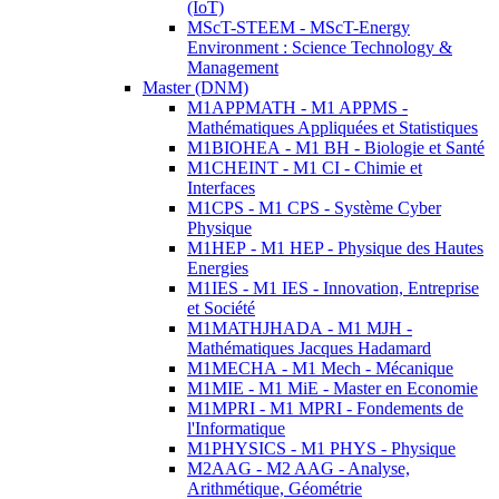
(IoT)
MScT-STEEM - MScT-Energy
Environment : Science Technology &
Management
Master (DNM)
M1APPMATH - M1 APPMS -
Mathématiques Appliquées et Statistiques
M1BIOHEA - M1 BH - Biologie et Santé
M1CHEINT - M1 CI - Chimie et
Interfaces
M1CPS - M1 CPS - Système Cyber
Physique
M1HEP - M1 HEP - Physique des Hautes
Energies
M1IES - M1 IES - Innovation, Entreprise
et Société
M1MATHJHADA - M1 MJH -
Mathématiques Jacques Hadamard
M1MECHA - M1 Mech - Mécanique
M1MIE - M1 MiE - Master en Economie
M1MPRI - M1 MPRI - Fondements de
l'Informatique
M1PHYSICS - M1 PHYS - Physique
M2AAG - M2 AAG - Analyse,
Arithmétique, Géométrie