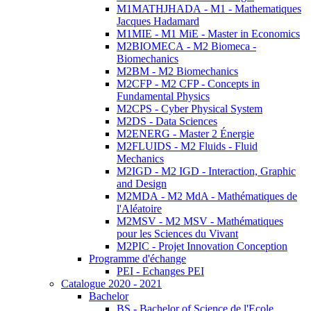
M1MATHJHADA - M1 - Mathematiques
Jacques Hadamard
M1MIE - M1 MiE - Master in Economics
M2BIOMECA - M2 Biomeca -
Biomechanics
M2BM - M2 Biomechanics
M2CFP - M2 CFP - Concepts in
Fundamental Physics
M2CPS - Cyber Physical System
M2DS - Data Sciences
M2ENERG - Master 2 Énergie
M2FLUIDS - M2 Fluids - Fluid
Mechanics
M2IGD - M2 IGD - Interaction, Graphic
and Design
M2MDA - M2 MdA - Mathématiques de
l'Aléatoire
M2MSV - M2 MSV - Mathématiques
pour les Sciences du Vivant
M2PIC - Projet Innovation Conception
Programme d'échange
PEI - Echanges PEI
Catalogue 2020 - 2021
Bachelor
BS - Bachelor of Science de l'Ecole