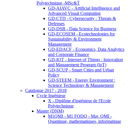
Polytechnique -MSc&T
GD-AIAVC - Artificial Intelligence and
Advanced Visual Computing
GD-CTD - Cybersecurity : Threats &
Defenses
GD-DSB - Data Science for Business
GD-ECOSEM - Ecotechnologies for
Sustainability & Environment
Management
GD-EDACF - Economics, Data Analytics
and Corporate Finance
GD-IOT - Internet of Things : Innovation
and Management Program (IoT)
GD-SCUP - Smart Cities and Urban
Policy
GD-STEEM - Energy Environment :
Science Technology & Management
Catalogue 2017 - 2018
Cycle Ingénieur
X - Diplôme d'ingénieur de l'Ecole
Polytechnique
Master (DNM)
M1QMI - M1 FODQ - Maj. QMI -
Quantique, mathematiques, informatique