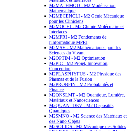
Matériaux et Interfaces
M2MATHMOD - M2 Modélisation
Mathématique
M2MECENCLI - M2 Génie Mécanique
pour les Cliniciens
M2MOCHI - M2 Chimie Moléculaire et
Interfaces
M2MPRI - M2 Fondements de
l'Informatique MPRI
M2MSV - M2 Mathématiques pour les
Sciences du Vivant
M2OPTIM - M2 Optimisation
M2PIC - M2 Projet, Innovation,
Conception
M2PLASPHYFUS - M2 Physique des
Plasmas et de la Fusion
M2PROBFIN - M2 Probabilités et
Finance
M2QNSLMT - M2 Quantique, Lumière,
Matériaux et Nanosciences
M2QUANTDEV - M2 Dispositifs
Quantiques
M2SMNO - M2 Science des Matériaux et
des Nano-Objets
M2SOLIDS - M2 Mécanique des Solides