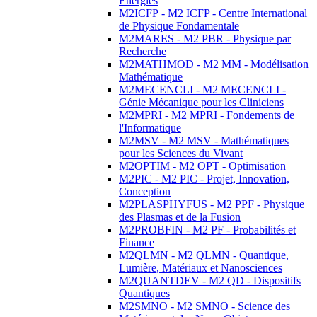
Energies
M2ICFP - M2 ICFP - Centre International
de Physique Fondamentale
M2MARES - M2 PBR - Physique par
Recherche
M2MATHMOD - M2 MM - Modélisation
Mathématique
M2MECENCLI - M2 MECENCLI -
Génie Mécanique pour les Cliniciens
M2MPRI - M2 MPRI - Fondements de
l'Informatique
M2MSV - M2 MSV - Mathématiques
pour les Sciences du Vivant
M2OPTIM - M2 OPT - Optimisation
M2PIC - M2 PIC - Projet, Innovation,
Conception
M2PLASPHYFUS - M2 PPF - Physique
des Plasmas et de la Fusion
M2PROBFIN - M2 PF - Probabilités et
Finance
M2QLMN - M2 QLMN - Quantique,
Lumière, Matériaux et Nanosciences
M2QUANTDEV - M2 QD - Dispositifs
Quantiques
M2SMNO - M2 SMNO - Science des