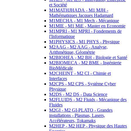
et Société
M1MATHJHADA - M1 MJH -
Mathématiques Jacques Hadamard
M1MECHA - M1 Mech - Mécanique
M1MIE - M1 MiE - Master en Economie
M1MPRI - M1 MPRI - Fondements de
l'Informatique
M1PHYSICS - M1 PHYS - Physique
M2AAG - M2 AAG - Analyse,
Arithmétique, Géométrie
M2BIOHEA - M2 BH - Biologie et Santé
M2BIOMECA - M2 BME - Ingénierie
BioMédicale
M2CHEINT - M2 CI - Chimie et
Interfaces
M2CPS - M2 CPS - Système Cyber
Physique
M2DS - M2 DS - Data Science
M2FLUIDS - M2 Fluids - Mécanique des
Fluides
M2GI - M2 GI-PLATO - Grandes
installations - Plasmas, Lasers,
Accélérateurs, Tokamaks
M2HEP - M2 HEP - Physique des Hautes