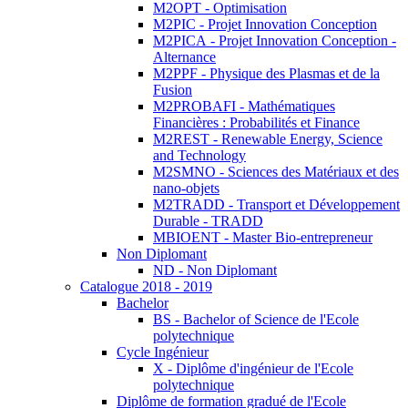
M2OPT - Optimisation
M2PIC - Projet Innovation Conception
M2PICA - Projet Innovation Conception -
Alternance
M2PPF - Physique des Plasmas et de la
Fusion
M2PROBAFI - Mathématiques
Financières : Probabilités et Finance
M2REST - Renewable Energy, Science
and Technology
M2SMNO - Sciences des Matériaux et des
nano-objets
M2TRADD - Transport et Développement
Durable - TRADD
MBIOENT - Master Bio-entrepreneur
Non Diplomant
ND - Non Diplomant
Catalogue 2018 - 2019
Bachelor
BS - Bachelor of Science de l'Ecole
polytechnique
Cycle Ingénieur
X - Diplôme d'ingénieur de l'Ecole
polytechnique
Diplôme de formation gradué de l'Ecole