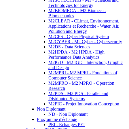
M1SCTECHNRJ - M1 - Sciences and
Technologies for Energy
M2BIOMECA - M2 Biomeca -
Biomechanics
M2CLEAR - CLimat, Environnement,
Applications et Recherche - Water, Air,
Pollution and Energy
M2CPS - Cyber Physical System
M2CYBER - M2 Cyber - Cybersecurity
M2DS - Data Sciences
M2HPDA - M2 HPDA - High
Performance Data Analytics
M2IGD - M2 IGD - Interaction, Graphic
and Design
M2MPRI - M2 MPRI - Foudations of
Computer Science
M2MPRO - M2 MPRO - Operation
Research
M2PDS - M2 PDS - Parallel and
Distributed Systems
M2PIC - Projet Innovation Conception
Non Diplomant
ND - Non Diplomant
Programme d'échange
PEI - Echanges PEI