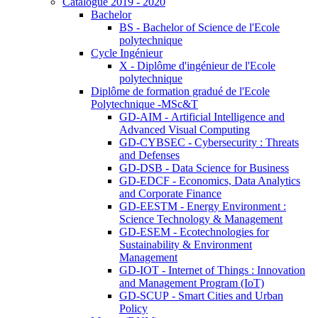
Catalogue 2019 - 2020
Bachelor
BS - Bachelor of Science de l'Ecole
polytechnique
Cycle Ingénieur
X - Diplôme d'ingénieur de l'Ecole
polytechnique
Diplôme de formation gradué de l'Ecole
Polytechnique -MSc&T
GD-AIM - Artificial Intelligence and
Advanced Visual Computing
GD-CYBSEC - Cybersecurity : Threats
and Defenses
GD-DSB - Data Science for Business
GD-EDCF - Economics, Data Analytics
and Corporate Finance
GD-EESTM - Energy Environment :
Science Technology & Management
GD-ESEM - Ecotechnologies for
Sustainability & Environment
Management
GD-IOT - Internet of Things : Innovation
and Management Program (IoT)
GD-SCUP - Smart Cities and Urban
Policy