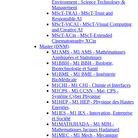
Environment : Science Technology &
Management
MScT-TRAI - MScT-Trust and
Responsible AI
MScT-ViCAI - MScT-Visual Computing
and Creative AI
MScT-XCin - MScT-Extended
Cinematography XCin
Master (DNM)
M1AMS - M1 AMS - Mathématiques
Appliquées et Statistiques
M1BBH - M1 BBH - Biologie,
Biotechnologie et Santé
M1BME - M1 BME - Ingénierie
BioMédicale
M1CHI - M1 CHI - Chimie et Interfaces
M1CPS - M1 CCSN - Maj. CPS -
Système Cyber Physique
M1HEP - M1 HEP - Physique des Hautes
Energies
M1IES - M1 IES - Innovation, Entreprise
et Société
M1MATHJHADA - M1 MJH -
Mathematiques Jacques Hadamard
M1MEC - M1 Mech - Mecanique