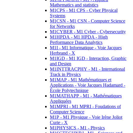
Mathematics and statistics
M1CPS - M1 CPS - Cyber Physical
Systems
M1CSN - M1 CSN - Computer Science
for Networks
M1CYBER - M1 Cyber - Cybersecurity
M1HPDA - M1 HPDA - High
Performance Data Analytics
M1I - M1 Informatique - Voie Jacques
Herbrand - X
M1IGD - M1 IGD - Interaction, Graphic
and Design
M1INTTRACPHY - M1 - International
Track in Physics
M1MAP - M1 Mathématiques et
Applications - Voie Jacques Hadamard -
École Polytechnique
M1MATHAPP - M1 - Mathématiques
Appliquées
M1MPRI - M1 MPRI - Foudations of
Computer Science
M1P - M1 Physique - Voie Irène Joliot
Curie - X
M1PHYSICS - M1 - Physics