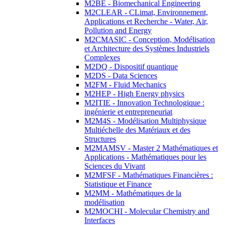
M2BE - Biomechanical Engineering
M2CLEAR - CLimat, Environnement,
Applications et Recherche - Water, Air,
Pollution and Energy
M2CMASIC - Conception, Modélisation
et Architecture des Systèmes Industriels
Complexes
M2DQ - Dispositif quantique
M2DS - Data Sciences
M2FM - Fluid Mechanics
M2HEP - High Energy physics
M2ITIE - Innovation Technologique :
ingénierie et entrepreneuriat
M2M4S - Modélisation Multiphysique
Multiéchelle des Matériaux et des
Structures
M2MAMSV - Master 2 Mathématiques et
Applications - Mathématiques pour les
Sciences du Vivant
M2MFSF - Mathématiques Financières :
Statistique et Finance
M2MM - Mathématiques de la
modélisation
M2MOCHI - Molecular Chemistry and
Interfaces