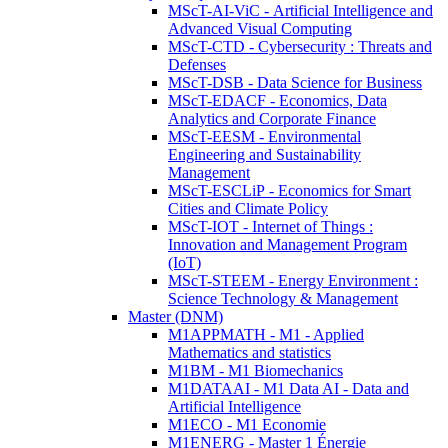
MScT-AI-ViC - Artificial Intelligence and
Advanced Visual Computing
MScT-CTD - Cybersecurity : Threats and
Defenses
MScT-DSB - Data Science for Business
MScT-EDACF - Economics, Data
Analytics and Corporate Finance
MScT-EESM - Environmental
Engineering and Sustainability
Management
MScT-ESCLiP - Economics for Smart
Cities and Climate Policy
MScT-IOT - Internet of Things :
Innovation and Management Program
(IoT)
MScT-STEEM - Energy Environment :
Science Technology & Management
Master (DNM)
M1APPMATH - M1 - Applied
Mathematics and statistics
M1BM - M1 Biomechanics
M1DATAAI - M1 Data AI - Data and
Artificial Intelligence
M1ECO - M1 Economie
M1ENERG - Master 1 Énergie