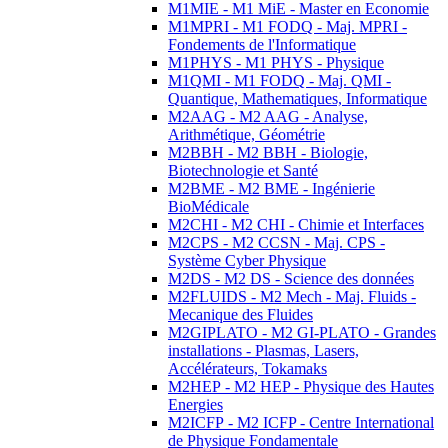
M1MIE - M1 MiE - Master en Economie
M1MPRI - M1 FODQ - Maj. MPRI -
Fondements de l'Informatique
M1PHYS - M1 PHYS - Physique
M1QMI - M1 FODQ - Maj. QMI -
Quantique, Mathematiques, Informatique
M2AAG - M2 AAG - Analyse,
Arithmétique, Géométrie
M2BBH - M2 BBH - Biologie,
Biotechnologie et Santé
M2BME - M2 BME - Ingénierie
BioMédicale
M2CHI - M2 CHI - Chimie et Interfaces
M2CPS - M2 CCSN - Maj. CPS -
Système Cyber Physique
M2DS - M2 DS - Science des données
M2FLUIDS - M2 Mech - Maj. Fluids -
Mecanique des Fluides
M2GIPLATO - M2 GI-PLATO - Grandes
installations - Plasmas, Lasers,
Accélérateurs, Tokamaks
M2HEP - M2 HEP - Physique des Hautes
Energies
M2ICFP - M2 ICFP - Centre International
de Physique Fondamentale