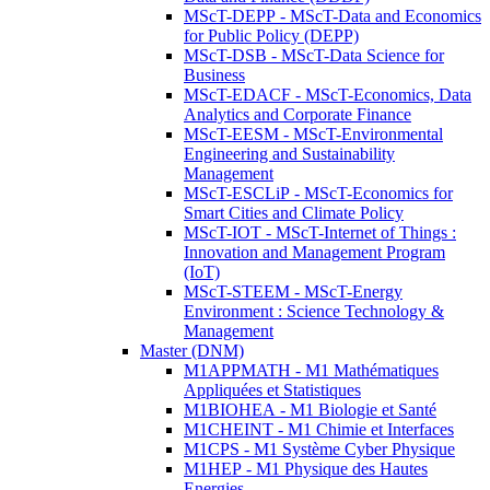
MScT-DEPP - MScT-Data and Economics
for Public Policy (DEPP)
MScT-DSB - MScT-Data Science for
Business
MScT-EDACF - MScT-Economics, Data
Analytics and Corporate Finance
MScT-EESM - MScT-Environmental
Engineering and Sustainability
Management
MScT-ESCLiP - MScT-Economics for
Smart Cities and Climate Policy
MScT-IOT - MScT-Internet of Things :
Innovation and Management Program
(IoT)
MScT-STEEM - MScT-Energy
Environment : Science Technology &
Management
Master (DNM)
M1APPMATH - M1 Mathématiques
Appliquées et Statistiques
M1BIOHEA - M1 Biologie et Santé
M1CHEINT - M1 Chimie et Interfaces
M1CPS - M1 Système Cyber Physique
M1HEP - M1 Physique des Hautes
Energies