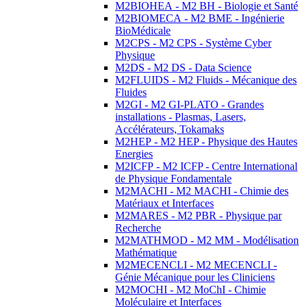
M2BIOHEA - M2 BH - Biologie et Santé
M2BIOMECA - M2 BME - Ingénierie
BioMédicale
M2CPS - M2 CPS - Système Cyber
Physique
M2DS - M2 DS - Data Science
M2FLUIDS - M2 Fluids - Mécanique des
Fluides
M2GI - M2 GI-PLATO - Grandes
installations - Plasmas, Lasers,
Accélérateurs, Tokamaks
M2HEP - M2 HEP - Physique des Hautes
Energies
M2ICFP - M2 ICFP - Centre International
de Physique Fondamentale
M2MACHI - M2 MACHI - Chimie des
Matériaux et Interfaces
M2MARES - M2 PBR - Physique par
Recherche
M2MATHMOD - M2 MM - Modélisation
Mathématique
M2MECENCLI - M2 MECENCLI -
Génie Mécanique pour les Cliniciens
M2MOCHI - M2 MoChI - Chimie
Moléculaire et Interfaces