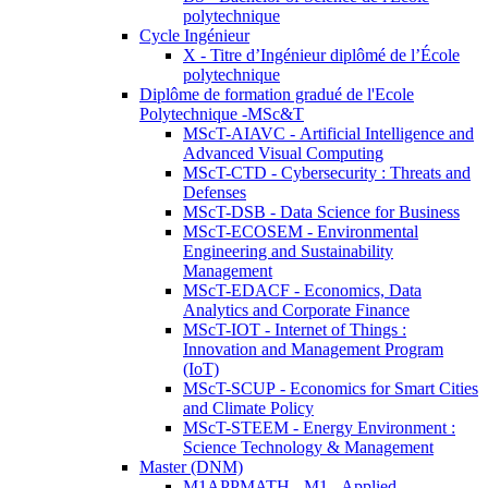
polytechnique
Cycle Ingénieur
X - Titre d’Ingénieur diplômé de l’École
polytechnique
Diplôme de formation gradué de l'Ecole
Polytechnique -MSc&T
MScT-AIAVC - Artificial Intelligence and
Advanced Visual Computing
MScT-CTD - Cybersecurity : Threats and
Defenses
MScT-DSB - Data Science for Business
MScT-ECOSEM - Environmental
Engineering and Sustainability
Management
MScT-EDACF - Economics, Data
Analytics and Corporate Finance
MScT-IOT - Internet of Things :
Innovation and Management Program
(IoT)
MScT-SCUP - Economics for Smart Cities
and Climate Policy
MScT-STEEM - Energy Environment :
Science Technology & Management
Master (DNM)
M1APPMATH - M1 - Applied