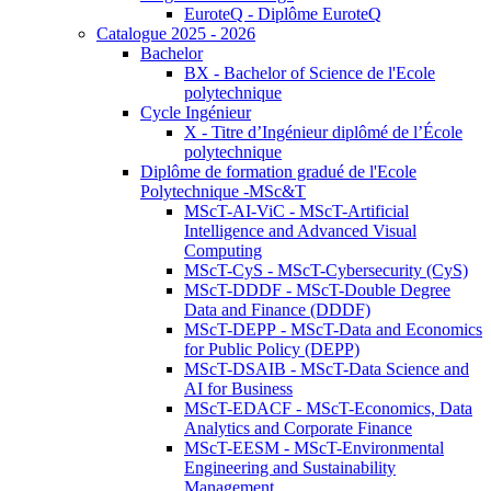
EuroteQ - Diplôme EuroteQ
Catalogue 2025 - 2026
Bachelor
BX - Bachelor of Science de l'Ecole
polytechnique
Cycle Ingénieur
X - Titre d’Ingénieur diplômé de l’École
polytechnique
Diplôme de formation gradué de l'Ecole
Polytechnique -MSc&T
MScT-AI-ViC - MScT-Artificial
Intelligence and Advanced Visual
Computing
MScT-CyS - MScT-Cybersecurity (CyS)
MScT-DDDF - MScT-Double Degree
Data and Finance (DDDF)
MScT-DEPP - MScT-Data and Economics
for Public Policy (DEPP)
MScT-DSAIB - MScT-Data Science and
AI for Business
MScT-EDACF - MScT-Economics, Data
Analytics and Corporate Finance
MScT-EESM - MScT-Environmental
Engineering and Sustainability
Management