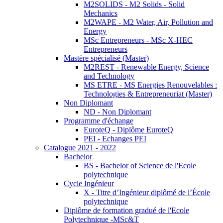
M2SOLIDS - M2 Solids - Solid
Mechanics
M2WAPE - M2 Water, Air, Pollution and
Energy
MSc Entrepreneurs - MSc X-HEC
Entrepreneurs
Mastère spécialisé (Master)
M2REST - Renewable Energy, Science
and Technology
MS ETRE - MS Energies Renouvelables :
Technologies & Entrepreneuriat (Master)
Non Diplomant
ND - Non Diplomant
Programme d'échange
EuroteQ - Diplôme EuroteQ
PEI - Echanges PEI
Catalogue 2021 - 2022
Bachelor
BS - Bachelor of Science de l'Ecole
polytechnique
Cycle Ingénieur
X - Titre d’Ingénieur diplômé de l’École
polytechnique
Diplôme de formation gradué de l'Ecole
Polytechnique -MSc&T