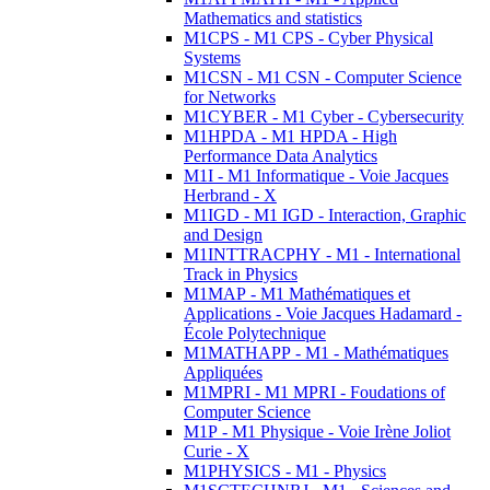
Mathematics and statistics
M1CPS - M1 CPS - Cyber Physical
Systems
M1CSN - M1 CSN - Computer Science
for Networks
M1CYBER - M1 Cyber - Cybersecurity
M1HPDA - M1 HPDA - High
Performance Data Analytics
M1I - M1 Informatique - Voie Jacques
Herbrand - X
M1IGD - M1 IGD - Interaction, Graphic
and Design
M1INTTRACPHY - M1 - International
Track in Physics
M1MAP - M1 Mathématiques et
Applications - Voie Jacques Hadamard -
École Polytechnique
M1MATHAPP - M1 - Mathématiques
Appliquées
M1MPRI - M1 MPRI - Foudations of
Computer Science
M1P - M1 Physique - Voie Irène Joliot
Curie - X
M1PHYSICS - M1 - Physics