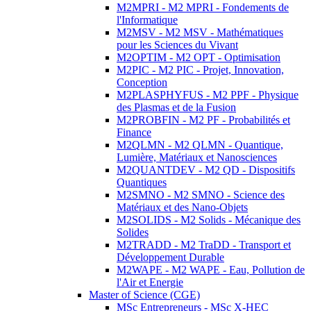
M2MPRI - M2 MPRI - Fondements de
l'Informatique
M2MSV - M2 MSV - Mathématiques
pour les Sciences du Vivant
M2OPTIM - M2 OPT - Optimisation
M2PIC - M2 PIC - Projet, Innovation,
Conception
M2PLASPHYFUS - M2 PPF - Physique
des Plasmas et de la Fusion
M2PROBFIN - M2 PF - Probabilités et
Finance
M2QLMN - M2 QLMN - Quantique,
Lumière, Matériaux et Nanosciences
M2QUANTDEV - M2 QD - Dispositifs
Quantiques
M2SMNO - M2 SMNO - Science des
Matériaux et des Nano-Objets
M2SOLIDS - M2 Solids - Mécanique des
Solides
M2TRADD - M2 TraDD - Transport et
Développement Durable
M2WAPE - M2 WAPE - Eau, Pollution de
l'Air et Energie
Master of Science (CGE)
MSc Entrepreneurs - MSc X-HEC