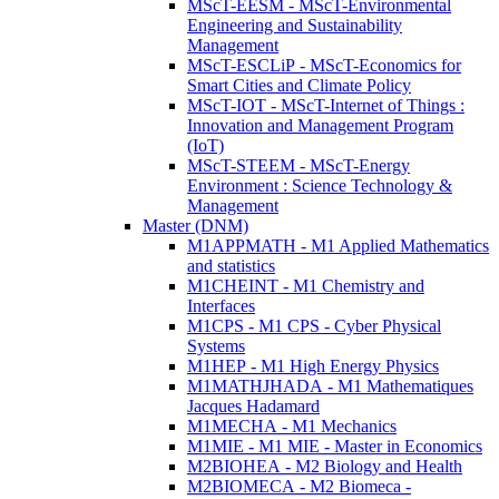
MScT-EESM - MScT-Environmental
Engineering and Sustainability
Management
MScT-ESCLiP - MScT-Economics for
Smart Cities and Climate Policy
MScT-IOT - MScT-Internet of Things :
Innovation and Management Program
(IoT)
MScT-STEEM - MScT-Energy
Environment : Science Technology &
Management
Master (DNM)
M1APPMATH - M1 Applied Mathematics
and statistics
M1CHEINT - M1 Chemistry and
Interfaces
M1CPS - M1 CPS - Cyber Physical
Systems
M1HEP - M1 High Energy Physics
M1MATHJHADA - M1 Mathematiques
Jacques Hadamard
M1MECHA - M1 Mechanics
M1MIE - M1 MIE - Master in Economics
M2BIOHEA - M2 Biology and Health
M2BIOMECA - M2 Biomeca -