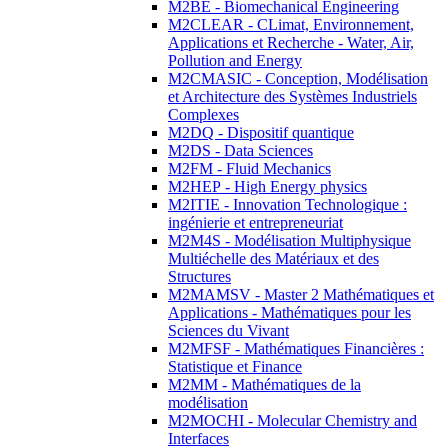
M2BE - Biomechanical Engineering
M2CLEAR - CLimat, Environnement,
Applications et Recherche - Water, Air,
Pollution and Energy
M2CMASIC - Conception, Modélisation
et Architecture des Systèmes Industriels
Complexes
M2DQ - Dispositif quantique
M2DS - Data Sciences
M2FM - Fluid Mechanics
M2HEP - High Energy physics
M2ITIE - Innovation Technologique :
ingénierie et entrepreneuriat
M2M4S - Modélisation Multiphysique
Multiéchelle des Matériaux et des
Structures
M2MAMSV - Master 2 Mathématiques et
Applications - Mathématiques pour les
Sciences du Vivant
M2MFSF - Mathématiques Financières :
Statistique et Finance
M2MM - Mathématiques de la
modélisation
M2MOCHI - Molecular Chemistry and
Interfaces