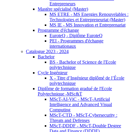
Entrepreneurs
Mastère spécialisé (Master)
MS ETRE - MS Energies Renouvelables :
Technologies et Entrepreneuriat (Master)
MS IE - MS Innovation et Entreprenariat
Programme d'échange
EuroteQ - Diplôme EuroteQ
PEI - Programmes d'échange
internationaux
Catalogue 2023 - 2024
Bachelor
BS - Bachelor of Science de l'Ecole
polytechnique
Cycle Ingénieur
X - Titre d’Ingénieur diplômé de l’École
polytechnique
Diplôme de formation gradué de l'Ecole
Polytechnique -MSc&T
MScT-AI-ViC - MScT-Artificial
Intelligence and Advanced Visual
Computing
MScT-CTD - MScT-Cybersecurity :
Threats and Defenses
MScT-DDDF - MScT-Double Degree
Data and Finance (DDDF)