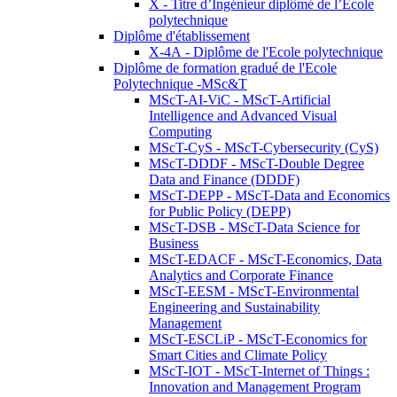
X - Titre d’Ingénieur diplômé de l’École
polytechnique
Diplôme d'établissement
X-4A - Diplôme de l'Ecole polytechnique
Diplôme de formation gradué de l'Ecole
Polytechnique -MSc&T
MScT-AI-ViC - MScT-Artificial
Intelligence and Advanced Visual
Computing
MScT-CyS - MScT-Cybersecurity (CyS)
MScT-DDDF - MScT-Double Degree
Data and Finance (DDDF)
MScT-DEPP - MScT-Data and Economics
for Public Policy (DEPP)
MScT-DSB - MScT-Data Science for
Business
MScT-EDACF - MScT-Economics, Data
Analytics and Corporate Finance
MScT-EESM - MScT-Environmental
Engineering and Sustainability
Management
MScT-ESCLiP - MScT-Economics for
Smart Cities and Climate Policy
MScT-IOT - MScT-Internet of Things :
Innovation and Management Program