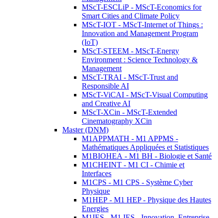
MScT-ESCLiP - MScT-Economics for
Smart Cities and Climate Policy
MScT-IOT - MScT-Internet of Things :
Innovation and Management Program
(IoT)
MScT-STEEM - MScT-Energy
Environment : Science Technology &
Management
MScT-TRAI - MScT-Trust and
Responsible AI
MScT-ViCAI - MScT-Visual Computing
and Creative AI
MScT-XCin - MScT-Extended
Cinematography XCin
Master (DNM)
M1APPMATH - M1 APPMS -
Mathématiques Appliquées et Statistiques
M1BIOHEA - M1 BH - Biologie et Santé
M1CHEINT - M1 CI - Chimie et
Interfaces
M1CPS - M1 CPS - Système Cyber
Physique
M1HEP - M1 HEP - Physique des Hautes
Energies
M1IES - M1 IES - Innovation, Entreprise