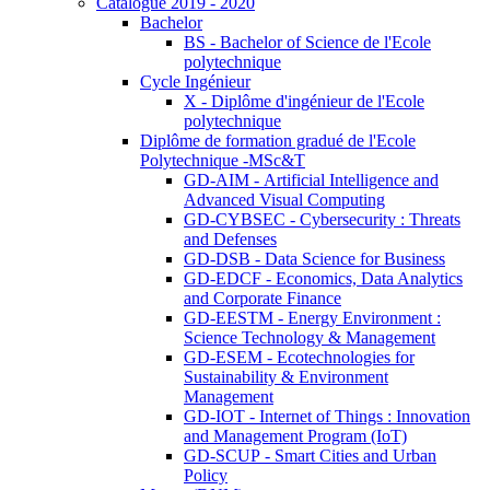
Catalogue 2019 - 2020
Bachelor
BS - Bachelor of Science de l'Ecole
polytechnique
Cycle Ingénieur
X - Diplôme d'ingénieur de l'Ecole
polytechnique
Diplôme de formation gradué de l'Ecole
Polytechnique -MSc&T
GD-AIM - Artificial Intelligence and
Advanced Visual Computing
GD-CYBSEC - Cybersecurity : Threats
and Defenses
GD-DSB - Data Science for Business
GD-EDCF - Economics, Data Analytics
and Corporate Finance
GD-EESTM - Energy Environment :
Science Technology & Management
GD-ESEM - Ecotechnologies for
Sustainability & Environment
Management
GD-IOT - Internet of Things : Innovation
and Management Program (IoT)
GD-SCUP - Smart Cities and Urban
Policy