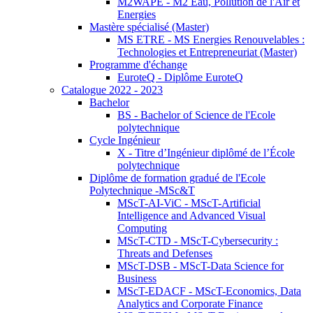
M2WAPE - M2 Eau, Pollution de l'Air et
Energies
Mastère spécialisé (Master)
MS ETRE - MS Energies Renouvelables :
Technologies et Entrepreneuriat (Master)
Programme d'échange
EuroteQ - Diplôme EuroteQ
Catalogue 2022 - 2023
Bachelor
BS - Bachelor of Science de l'Ecole
polytechnique
Cycle Ingénieur
X - Titre d’Ingénieur diplômé de l’École
polytechnique
Diplôme de formation gradué de l'Ecole
Polytechnique -MSc&T
MScT-AI-ViC - MScT-Artificial
Intelligence and Advanced Visual
Computing
MScT-CTD - MScT-Cybersecurity :
Threats and Defenses
MScT-DSB - MScT-Data Science for
Business
MScT-EDACF - MScT-Economics, Data
Analytics and Corporate Finance