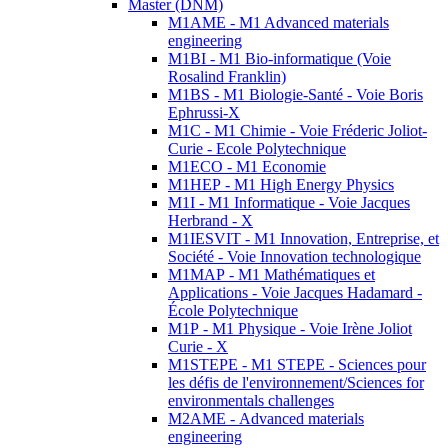
Master (DNM)
M1AME - M1 Advanced materials
engineering
M1BI - M1 Bio-informatique (Voie
Rosalind Franklin)
M1BS - M1 Biologie-Santé - Voie Boris
Ephrussi-X
M1C - M1 Chimie - Voie Fréderic Joliot-
Curie - Ecole Polytechnique
M1ECO - M1 Economie
M1HEP - M1 High Energy Physics
M1I - M1 Informatique - Voie Jacques
Herbrand - X
M1IESVIT - M1 Innovation, Entreprise, et
Société - Voie Innovation technologique
M1MAP - M1 Mathématiques et
Applications - Voie Jacques Hadamard -
École Polytechnique
M1P - M1 Physique - Voie Irène Joliot
Curie - X
M1STEPE - M1 STEPE - Sciences pour
les défis de l'environnement/Sciences for
environmentals challenges
M2AME - Advanced materials
engineering