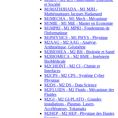
et Société
M1MATHJHADA - M1 MJH -
Mathématiques Jacques Hadamard
M1MECHA - M1 Mech - Mécanique
M1MIE - M1 MiE - Master en Economie
M1MPRI - M1 MPRI - Fondements de
l'Informatique
M1PHYSICS - M1 PHYS - Physique
M2AAG - M2 AAG - Analyse,
Arithmétique, Géométrie
M2BIOHEA - M2 BH - Biologie et Santé
M2BIOMECA - M2 BME - Ingénierie
BioMédicale
M2CHEINT - M2 CI - Chimie et
Interfaces
M2CPS - M2 CPS - Système Cyber
Physique
M2DS - M2 DS - Data Science
M2FLUIDS - M2 Fluids - Mécanique des
Fluides
M2GI - M2 GI-PLATO - Grandes
installations - Plasmas, Lasers,
Accélérateurs, Tokamaks
M2HEP - M2 HEP - Physique des Hautes