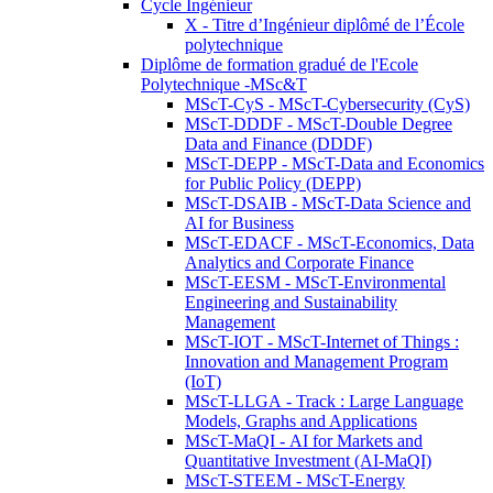
Cycle Ingénieur
X - Titre d’Ingénieur diplômé de l’École
polytechnique
Diplôme de formation gradué de l'Ecole
Polytechnique -MSc&T
MScT-CyS - MScT-Cybersecurity (CyS)
MScT-DDDF - MScT-Double Degree
Data and Finance (DDDF)
MScT-DEPP - MScT-Data and Economics
for Public Policy (DEPP)
MScT-DSAIB - MScT-Data Science and
AI for Business
MScT-EDACF - MScT-Economics, Data
Analytics and Corporate Finance
MScT-EESM - MScT-Environmental
Engineering and Sustainability
Management
MScT-IOT - MScT-Internet of Things :
Innovation and Management Program
(IoT)
MScT-LLGA - Track : Large Language
Models, Graphs and Applications
MScT-MaQI - AI for Markets and
Quantitative Investment (AI-MaQI)
MScT-STEEM - MScT-Energy