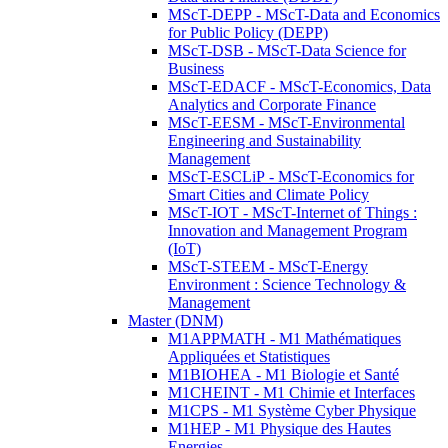
MScT-DEPP - MScT-Data and Economics
for Public Policy (DEPP)
MScT-DSB - MScT-Data Science for
Business
MScT-EDACF - MScT-Economics, Data
Analytics and Corporate Finance
MScT-EESM - MScT-Environmental
Engineering and Sustainability
Management
MScT-ESCLiP - MScT-Economics for
Smart Cities and Climate Policy
MScT-IOT - MScT-Internet of Things :
Innovation and Management Program
(IoT)
MScT-STEEM - MScT-Energy
Environment : Science Technology &
Management
Master (DNM)
M1APPMATH - M1 Mathématiques
Appliquées et Statistiques
M1BIOHEA - M1 Biologie et Santé
M1CHEINT - M1 Chimie et Interfaces
M1CPS - M1 Système Cyber Physique
M1HEP - M1 Physique des Hautes
Energies