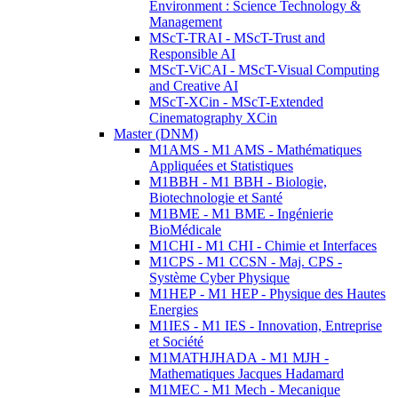
Environment : Science Technology &
Management
MScT-TRAI - MScT-Trust and
Responsible AI
MScT-ViCAI - MScT-Visual Computing
and Creative AI
MScT-XCin - MScT-Extended
Cinematography XCin
Master (DNM)
M1AMS - M1 AMS - Mathématiques
Appliquées et Statistiques
M1BBH - M1 BBH - Biologie,
Biotechnologie et Santé
M1BME - M1 BME - Ingénierie
BioMédicale
M1CHI - M1 CHI - Chimie et Interfaces
M1CPS - M1 CCSN - Maj. CPS -
Système Cyber Physique
M1HEP - M1 HEP - Physique des Hautes
Energies
M1IES - M1 IES - Innovation, Entreprise
et Société
M1MATHJHADA - M1 MJH -
Mathematiques Jacques Hadamard
M1MEC - M1 Mech - Mecanique