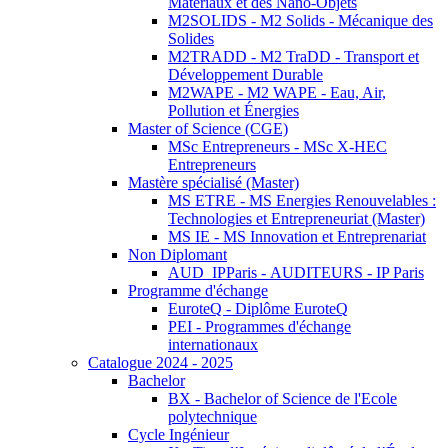
Matériaux et des Nano-Objets
M2SOLIDS - M2 Solids - Mécanique des
Solides
M2TRADD - M2 TraDD - Transport et
Développement Durable
M2WAPE - M2 WAPE - Eau, Air,
Pollution et Énergies
Master of Science (CGE)
MSc Entrepreneurs - MSc X-HEC
Entrepreneurs
Mastère spécialisé (Master)
MS ETRE - MS Energies Renouvelables :
Technologies et Entrepreneuriat (Master)
MS IE - MS Innovation et Entreprenariat
Non Diplomant
AUD_IPParis - AUDITEURS - IP Paris
Programme d'échange
EuroteQ - Diplôme EuroteQ
PEI - Programmes d'échange
internationaux
Catalogue 2024 - 2025
Bachelor
BX - Bachelor of Science de l'Ecole
polytechnique
Cycle Ingénieur