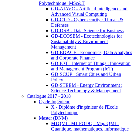
Polytechnique -MSc&T
GD-AIAVC - Artificial Intelligence and
Advanced Visual Computing
GD-CTD - Cybersecurity : Threats &
Defenses
GD-DSB - Data Science for Business
GD-ECOSEM - Ecotechnologies for
Sustainability & Environment
Management
GD-EDACF - Economics, Data Analytics
and Corporate Finance
GD-IOT - Internet of Things : Innovation
and Management Program (IoT)
GD-SCUP - Smart Cities and Urban
Policy
GD-STEEM - Energy Environment :
Science Technology & Management
Catalogue 2017 - 2018
Cycle Ingénieur
X - Diplôme d'ingénieur de l'Ecole
Polytechnique
Master (DNM)
M1QMI - M1 FODQ - Maj. QMI -
Quantique, mathematiques, informatique