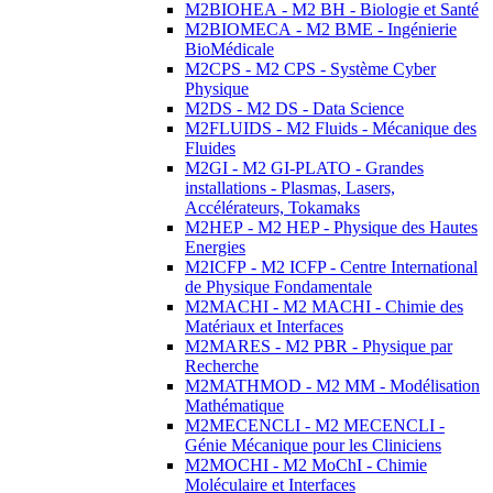
M2BIOHEA - M2 BH - Biologie et Santé
M2BIOMECA - M2 BME - Ingénierie
BioMédicale
M2CPS - M2 CPS - Système Cyber
Physique
M2DS - M2 DS - Data Science
M2FLUIDS - M2 Fluids - Mécanique des
Fluides
M2GI - M2 GI-PLATO - Grandes
installations - Plasmas, Lasers,
Accélérateurs, Tokamaks
M2HEP - M2 HEP - Physique des Hautes
Energies
M2ICFP - M2 ICFP - Centre International
de Physique Fondamentale
M2MACHI - M2 MACHI - Chimie des
Matériaux et Interfaces
M2MARES - M2 PBR - Physique par
Recherche
M2MATHMOD - M2 MM - Modélisation
Mathématique
M2MECENCLI - M2 MECENCLI -
Génie Mécanique pour les Cliniciens
M2MOCHI - M2 MoChI - Chimie
Moléculaire et Interfaces