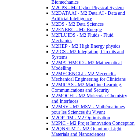
Biomechanics
M2CPS - M2 Cyber Physical System
M2DATAAI - M2 Data AI - Data and
Artificial Intelligence
M2DS - M2 Data Sciences
M2ENERG - M2 Énergie
M2FLUIDS - M2 Fluids - Fluid
Mechanics
M2HEP - M2 High Energy physics
M2ICS - M2 Integration, Circuits and
Systems
M2MATHMOD - M2 Mathematical
Modelling
M2MECENCLI - M2 Mecencli -
Mechanical Engineering for Clinicians
M2MICAS - M2 Machine Learning,
Communications and Security
M2MOCHI - M2 Molecular Chemistry
and Interfaces
M2MSV - M2 MSV - Mathématiques
pour les Sciences du Vivant
M2OPTIM - M2 Optimisation
M2PIC - M2 Projet Innovation Conception
M2QNSLMT - M2 Quantum, Light,
Materials and Nanosciences