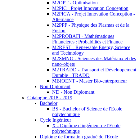
M2OPT - Optimisation
M2PIC - Projet Innovation Conception
M2PICA - Projet Innovation Conception -
Alternance
M2PPF - Physique des Plasmas et de la
Fusion
M2PROBAFI - Mathématiques
Financières : Probabilités et Finance
M2REST - Renewable Energy, Science
and Technology
M2SMNO - Sciences des Matériaux et des
nano-objets
M2TRADD - Transport et Développement
Durable - TRADD
MBIOENT - Master Bio-entrepreneur
Non Diplomant
ND - Non Diplomant
Catalogue 2018 - 2019
Bachelor
BS - Bachelor of Science de l'Ecole
polytechnique
Cycle Ingénieur
X - Diplôme d'ingénieur de l'Ecole
polytechnique
Diplôme de formation gradué de l'Ecole