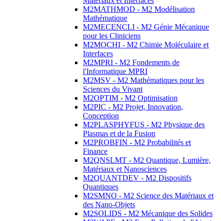
Matériaux et Interfaces
M2MATHMOD - M2 Modélisation
Mathématique
M2MECENCLI - M2 Génie Mécanique
pour les Cliniciens
M2MOCHI - M2 Chimie Moléculaire et
Interfaces
M2MPRI - M2 Fondements de
l'Informatique MPRI
M2MSV - M2 Mathématiques pour les
Sciences du Vivant
M2OPTIM - M2 Optimisation
M2PIC - M2 Projet, Innovation,
Conception
M2PLASPHYFUS - M2 Physique des
Plasmas et de la Fusion
M2PROBFIN - M2 Probabilités et
Finance
M2QNSLMT - M2 Quantique, Lumière,
Matériaux et Nanosciences
M2QUANTDEV - M2 Dispositifs
Quantiques
M2SMNO - M2 Science des Matériaux et
des Nano-Objets
M2SOLIDS - M2 Mécanique des Solides