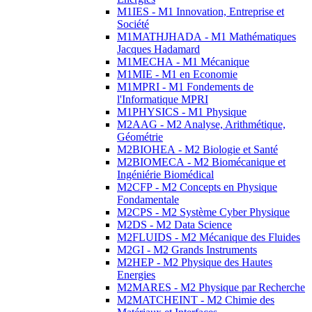
M1IES - M1 Innovation, Entreprise et
Société
M1MATHJHADA - M1 Mathématiques
Jacques Hadamard
M1MECHA - M1 Mécanique
M1MIE - M1 en Economie
M1MPRI - M1 Fondements de
l'Informatique MPRI
M1PHYSICS - M1 Physique
M2AAG - M2 Analyse, Arithmétique,
Géométrie
M2BIOHEA - M2 Biologie et Santé
M2BIOMECA - M2 Biomécanique et
Ingéniérie Biomédical
M2CFP - M2 Concepts en Physique
Fondamentale
M2CPS - M2 Système Cyber Physique
M2DS - M2 Data Science
M2FLUIDS - M2 Mécanique des Fluides
M2GI - M2 Grands Instruments
M2HEP - M2 Physique des Hautes
Energies
M2MARES - M2 Physique par Recherche
M2MATCHEINT - M2 Chimie des