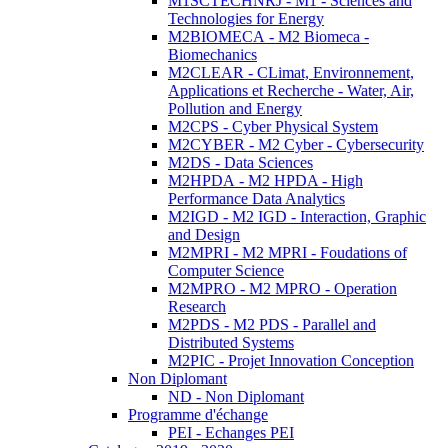
M1SCTECHNRJ - M1 - Sciences and
Technologies for Energy
M2BIOMECA - M2 Biomeca -
Biomechanics
M2CLEAR - CLimat, Environnement,
Applications et Recherche - Water, Air,
Pollution and Energy
M2CPS - Cyber Physical System
M2CYBER - M2 Cyber - Cybersecurity
M2DS - Data Sciences
M2HPDA - M2 HPDA - High
Performance Data Analytics
M2IGD - M2 IGD - Interaction, Graphic
and Design
M2MPRI - M2 MPRI - Foudations of
Computer Science
M2MPRO - M2 MPRO - Operation
Research
M2PDS - M2 PDS - Parallel and
Distributed Systems
M2PIC - Projet Innovation Conception
Non Diplomant
ND - Non Diplomant
Programme d'échange
PEI - Echanges PEI