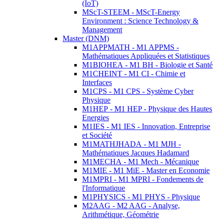
(IoT)
MScT-STEEM - MScT-Energy
Environment : Science Technology &
Management
Master (DNM)
M1APPMATH - M1 APPMS -
Mathématiques Appliquées et Statistiques
M1BIOHEA - M1 BH - Biologie et Santé
M1CHEINT - M1 CI - Chimie et
Interfaces
M1CPS - M1 CPS - Système Cyber
Physique
M1HEP - M1 HEP - Physique des Hautes
Energies
M1IES - M1 IES - Innovation, Entreprise
et Société
M1MATHJHADA - M1 MJH -
Mathématiques Jacques Hadamard
M1MECHA - M1 Mech - Mécanique
M1MIE - M1 MiE - Master en Economie
M1MPRI - M1 MPRI - Fondements de
l'Informatique
M1PHYSICS - M1 PHYS - Physique
M2AAG - M2 AAG - Analyse,
Arithmétique, Géométrie