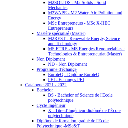
M2SOLIDS - M2 Solids - Solid
Mechanics
M2WAPE - M2 Water, Air, Pollution and
Energy
MSc Entrepreneurs - MSc X-HEC
Entrepreneurs
Mastère spécialisé (Master)
M2REST - Renewable Energy, Science
and Technology
MS ETRE - MS Energies Renouvelables :
Technologies & Entrepreneuriat (Master)
Non Diplomant
ND - Non Diplomant
Programme d'échange
EuroteQ - Diplôme EuroteQ
PEI - Echanges PEI
Catalogue 2021 - 2022
Bachelor
BS - Bachelor of Science de l'Ecole
polytechnique
Cycle Ingénieur
X - Titre d’Ingénieur diplômé de l’École
polytechnique
Diplôme de formation gradué de l'Ecole
Polytechnique -MSc&T