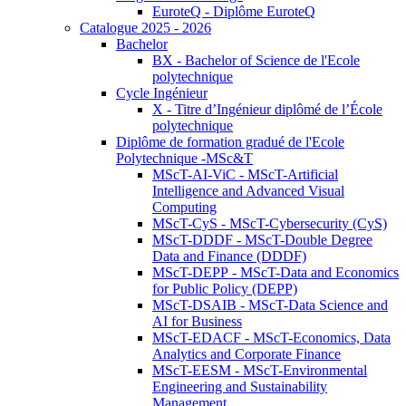
EuroteQ - Diplôme EuroteQ
Catalogue 2025 - 2026
Bachelor
BX - Bachelor of Science de l'Ecole
polytechnique
Cycle Ingénieur
X - Titre d’Ingénieur diplômé de l’École
polytechnique
Diplôme de formation gradué de l'Ecole
Polytechnique -MSc&T
MScT-AI-ViC - MScT-Artificial
Intelligence and Advanced Visual
Computing
MScT-CyS - MScT-Cybersecurity (CyS)
MScT-DDDF - MScT-Double Degree
Data and Finance (DDDF)
MScT-DEPP - MScT-Data and Economics
for Public Policy (DEPP)
MScT-DSAIB - MScT-Data Science and
AI for Business
MScT-EDACF - MScT-Economics, Data
Analytics and Corporate Finance
MScT-EESM - MScT-Environmental
Engineering and Sustainability
Management