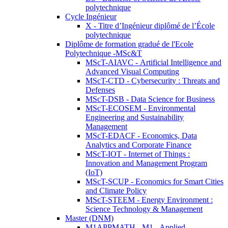
polytechnique
Cycle Ingénieur
X - Titre d’Ingénieur diplômé de l’École
polytechnique
Diplôme de formation gradué de l'Ecole
Polytechnique -MSc&T
MScT-AIAVC - Artificial Intelligence and
Advanced Visual Computing
MScT-CTD - Cybersecurity : Threats and
Defenses
MScT-DSB - Data Science for Business
MScT-ECOSEM - Environmental
Engineering and Sustainability
Management
MScT-EDACF - Economics, Data
Analytics and Corporate Finance
MScT-IOT - Internet of Things :
Innovation and Management Program
(IoT)
MScT-SCUP - Economics for Smart Cities
and Climate Policy
MScT-STEEM - Energy Environment :
Science Technology & Management
Master (DNM)
M1APPMATH - M1 - Applied