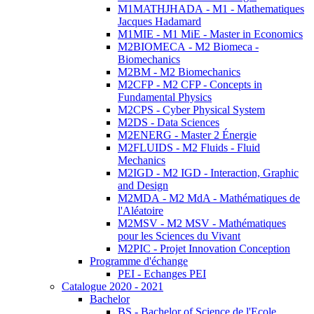
M1MATHJHADA - M1 - Mathematiques
Jacques Hadamard
M1MIE - M1 MiE - Master in Economics
M2BIOMECA - M2 Biomeca -
Biomechanics
M2BM - M2 Biomechanics
M2CFP - M2 CFP - Concepts in
Fundamental Physics
M2CPS - Cyber Physical System
M2DS - Data Sciences
M2ENERG - Master 2 Énergie
M2FLUIDS - M2 Fluids - Fluid
Mechanics
M2IGD - M2 IGD - Interaction, Graphic
and Design
M2MDA - M2 MdA - Mathématiques de
l'Aléatoire
M2MSV - M2 MSV - Mathématiques
pour les Sciences du Vivant
M2PIC - Projet Innovation Conception
Programme d'échange
PEI - Echanges PEI
Catalogue 2020 - 2021
Bachelor
BS - Bachelor of Science de l'Ecole