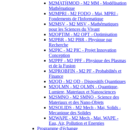
M2MATHMOD - M2 MM - Modélisation
Mathématique
M2MPRI - M2 FODQ - Maj. MPRI -
Fondements de l'Informatique
M2MSV - M2 MSV - Mathématiques
pour les Sciences du Vivant
M2OPTIM - M2 OPT - Optimisation
M2PBR - M2 PBR - Physique par
Recherche
M2PIC - M2 PIC - Projet Innovation
Conception
M2PPF - M2 PPF - Physique des Plasmas
et de la Fusion
M2PROBFIN - M2 PF - Probabilités et
Finance
M2QD - M2 QD - Dispositifs Quantiques
M2QLMN - M2 QLMN - Quantique,
Lumiere, Materiaux et Nanosciences
M2SMNO - M2 SMNO - Science des
Materiaux et des Nano-Objets
M2SOLIDS - M2 Mech - Maj. Solids -
Mecanique des Solides
M2WAPE - M2 Mech - Maj. WAPE -
Eau, Air, Pollution et Energies
Programme d'échange