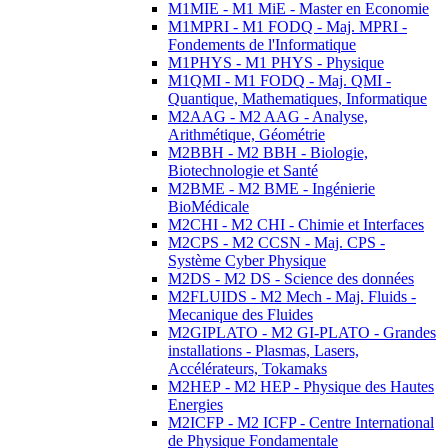
M1MIE - M1 MiE - Master en Economie
M1MPRI - M1 FODQ - Maj. MPRI -
Fondements de l'Informatique
M1PHYS - M1 PHYS - Physique
M1QMI - M1 FODQ - Maj. QMI -
Quantique, Mathematiques, Informatique
M2AAG - M2 AAG - Analyse,
Arithmétique, Géométrie
M2BBH - M2 BBH - Biologie,
Biotechnologie et Santé
M2BME - M2 BME - Ingénierie
BioMédicale
M2CHI - M2 CHI - Chimie et Interfaces
M2CPS - M2 CCSN - Maj. CPS -
Système Cyber Physique
M2DS - M2 DS - Science des données
M2FLUIDS - M2 Mech - Maj. Fluids -
Mecanique des Fluides
M2GIPLATO - M2 GI-PLATO - Grandes
installations - Plasmas, Lasers,
Accélérateurs, Tokamaks
M2HEP - M2 HEP - Physique des Hautes
Energies
M2ICFP - M2 ICFP - Centre International
de Physique Fondamentale