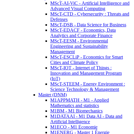
MScT-AI-ViC - Artificial Intelligence and
Advanced Visual Computing
MScT-CTD - Cybersecurity : Threats and
Defenses
MScT-DSB - Data Science for Business
MScT-EDACF - Economics, Data
Analytics and Corporate Finance
MScT-EESM - Environmental
Engineering and Sustainability
Management
MScT-ESCLiP - Economics for Smart
Cities and Climate Policy
MScT-IOT - Internet of Things :
Innovation and Management Program
(IoT)
MScT-STEEM - Energy Environment :
Science Technology & Management
Master (DNM)
M1APPMATH - M1 - Applied
Mathematics and statistics
M1BM - M1 Biomechanics
M1DATAAI - M1 Data AI - Data and
Artificial Intelligence
M1ECO - M1 Economie
M1ENERG - Master 1 Énergie