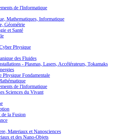
nts de l'Informatique
, Mathematiques, Informatique
, Géométrie
ie et Santé
le
Cyber Physique
nique des Fluides
lations - Plasmas, Lasers, Accélérateurs, Tokamaks
nergies
de Physique Fondamentale
athématique
nts de l'Informatique
s Sciences du Vivant
he
ption
 de la Fusion
ance
, Materiaux et Nanosciences
aux et des Nano-Objets