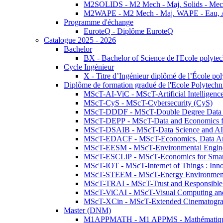
M2SOLIDS - M2 Mech - Maj. Solids - Meca
M2WAPE - M2 Mech - Maj. WAPE - Eau, Air
Programme d'échange
EuroteQ - Diplôme EuroteQ
Catalogue 2025 - 2026
Bachelor
BX - Bachelor of Science de l'Ecole polyte
Cycle Ingénieur
X - Titre d’Ingénieur diplômé de l’École po
Diplôme de formation gradué de l'Ecole Polytec
MScT-AI-ViC - MScT-Artificial Intelligen
MScT-CyS - MScT-Cybersecurity (CyS)
MScT-DDDF - MScT-Double Degree Data 
MScT-DEPP - MScT-Data and Economics fo
MScT-DSAIB - MScT-Data Science and AI 
MScT-EDACF - MScT-Economics, Data Anal
MScT-EESM - MScT-Environmental Enginee
MScT-ESCLiP - MScT-Economics for Smart 
MScT-IOT - MScT-Internet of Things : Inn
MScT-STEEM - MScT-Energy Environment 
MScT-TRAI - MScT-Trust and Responsible
MScT-ViCAI - MScT-Visual Computing and
MScT-XCin - MScT-Extended Cinematogr
Master (DNM)
M1APPMATH - M1 APPMS - Mathématiques A