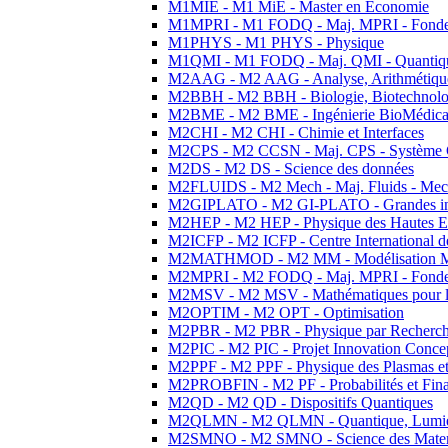
M1MIE - M1 MiE - Master en Economie
M1MPRI - M1 FODQ - Maj. MPRI - Fondeme
M1PHYS - M1 PHYS - Physique
M1QMI - M1 FODQ - Maj. QMI - Quantique
M2AAG - M2 AAG - Analyse, Arithmétique
M2BBH - M2 BBH - Biologie, Biotechnolog
M2BME - M2 BME - Ingénierie BioMédica
M2CHI - M2 CHI - Chimie et Interfaces
M2CPS - M2 CCSN - Maj. CPS - Système 
M2DS - M2 DS - Science des données
M2FLUIDS - M2 Mech - Maj. Fluids - Meca
M2GIPLATO - M2 GI-PLATO - Grandes instal
M2HEP - M2 HEP - Physique des Hautes E
M2ICFP - M2 ICFP - Centre International 
M2MATHMOD - M2 MM - Modélisation M
M2MPRI - M2 FODQ - Maj. MPRI - Fondeme
M2MSV - M2 MSV - Mathématiques pour le
M2OPTIM - M2 OPT - Optimisation
M2PBR - M2 PBR - Physique par Recherc
M2PIC - M2 PIC - Projet Innovation Conce
M2PPF - M2 PPF - Physique des Plasmas et
M2PROBFIN - M2 PF - Probabilités et Fin
M2QD - M2 QD - Dispositifs Quantiques
M2QLMN - M2 QLMN - Quantique, Lumiere
M2SMNO - M2 SMNO - Science des Materi