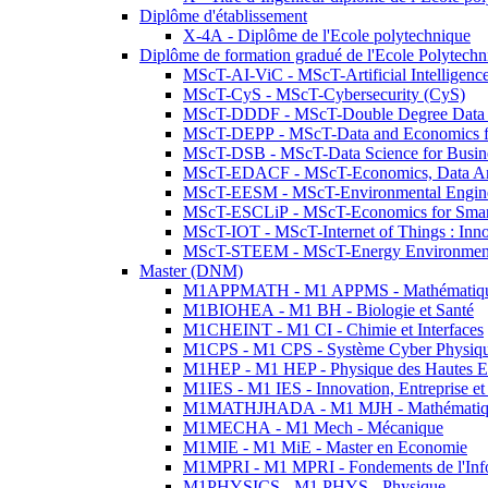
Diplôme d'établissement
X-4A - Diplôme de l'Ecole polytechnique
Diplôme de formation gradué de l'Ecole Polytec
MScT-AI-ViC - MScT-Artificial Intelligen
MScT-CyS - MScT-Cybersecurity (CyS)
MScT-DDDF - MScT-Double Degree Data 
MScT-DEPP - MScT-Data and Economics fo
MScT-DSB - MScT-Data Science for Busin
MScT-EDACF - MScT-Economics, Data Anal
MScT-EESM - MScT-Environmental Enginee
MScT-ESCLiP - MScT-Economics for Smart 
MScT-IOT - MScT-Internet of Things : Inn
MScT-STEEM - MScT-Energy Environment 
Master (DNM)
M1APPMATH - M1 APPMS - Mathématiques A
M1BIOHEA - M1 BH - Biologie et Santé
M1CHEINT - M1 CI - Chimie et Interfaces
M1CPS - M1 CPS - Système Cyber Physiq
M1HEP - M1 HEP - Physique des Hautes E
M1IES - M1 IES - Innovation, Entreprise et
M1MATHJHADA - M1 MJH - Mathématiqu
M1MECHA - M1 Mech - Mécanique
M1MIE - M1 MiE - Master en Economie
M1MPRI - M1 MPRI - Fondements de l'Inf
M1PHYSICS - M1 PHYS - Physique