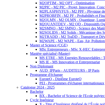
M2OPTIM - M2 OPT - Optimisation
M2PIC - M2 PIC - Projet, Innovation, Conc
M2PLASPHYFUS - M2 PPF - Physique des P
M2PROBFIN - M2 PF - Probabilités et Fin
M2QLMN - M2 QLMN - Quantique, Lumière
M2QUANTDEV - M2 QD - Dispositifs Qua
M2SMNO - M2 SMNO - Science des Matéri
M2SOLIDS - M2 Solids - Mécanique des So
M2TRADD - M2 TraDD - Transport et Dév
M2WAPE - M2 WAPE - Eau, Air, Pollution 
Master of Science (CGE)
MSc Entrepreneurs - MSc X-HEC Entrepre
Mastère spécialisé (Master)
MS ETRE - MS Energies Renouvelables : Tec
MS IE - MS Innovation et Entreprenariat
Non Diplomant
AUD_IPParis - AUDITEURS - IP Paris
Programme d'échange
EuroteQ - Diplôme EuroteQ
PEI - Programmes d'échange internationaux
Catalogue 2024 - 2025
Bachelor
BX - Bachelor of Science de l'Ecole polyte
Cycle Ingénieur
X - Titre d’Ingénieur diplômé de l’École po