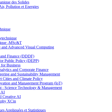
nique des Solides
, Pollution et Energies
chnique
lytechnique
hnique -MSc&T
ce and Advanced Visual Computing
and Finance (DDDF)
r Public Policy (DEPP)
for Business
ytics and Corporate Finance
ring and Sustainability Management
Cities and Climate Policy
ovation and Management Program (IoT)
: Science Technology & Management
 AI
 Creative AI
aphy XCin
ppliquées et Statistiques