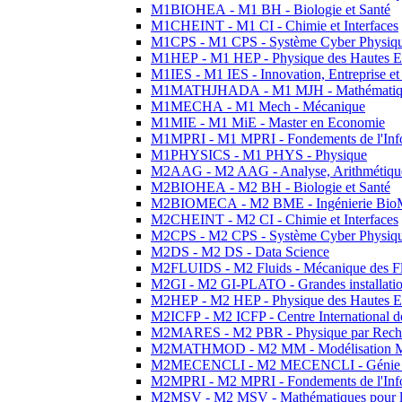
M1BIOHEA - M1 BH - Biologie et Santé
M1CHEINT - M1 CI - Chimie et Interfaces
M1CPS - M1 CPS - Système Cyber Physiq
M1HEP - M1 HEP - Physique des Hautes E
M1IES - M1 IES - Innovation, Entreprise et
M1MATHJHADA - M1 MJH - Mathématiqu
M1MECHA - M1 Mech - Mécanique
M1MIE - M1 MiE - Master en Economie
M1MPRI - M1 MPRI - Fondements de l'Inf
M1PHYSICS - M1 PHYS - Physique
M2AAG - M2 AAG - Analyse, Arithmétique
M2BIOHEA - M2 BH - Biologie et Santé
M2BIOMECA - M2 BME - Ingénierie BioM
M2CHEINT - M2 CI - Chimie et Interfaces
M2CPS - M2 CPS - Système Cyber Physiq
M2DS - M2 DS - Data Science
M2FLUIDS - M2 Fluids - Mécanique des Fl
M2GI - M2 GI-PLATO - Grandes installation
M2HEP - M2 HEP - Physique des Hautes E
M2ICFP - M2 ICFP - Centre International 
M2MARES - M2 PBR - Physique par Rech
M2MATHMOD - M2 MM - Modélisation M
M2MECENCLI - M2 MECENCLI - Génie Méc
M2MPRI - M2 MPRI - Fondements de l'Inf
M2MSV - M2 MSV - Mathématiques pour le