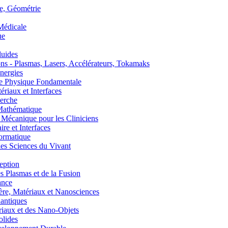
, Géométrie
édicale
ue
uides
s - Plasmas, Lasers, Accélérateurs, Tokamaks
nergies
de Physique Fondamentale
aux et Interfaces
erche
athématique
anique pour les Cliniciens
 et Interfaces
ormatique
s Sciences du Vivant
eption
lasmas et de la Fusion
ance
, Matériaux et Nanosciences
ntiques
aux et des Nano-Objets
lides