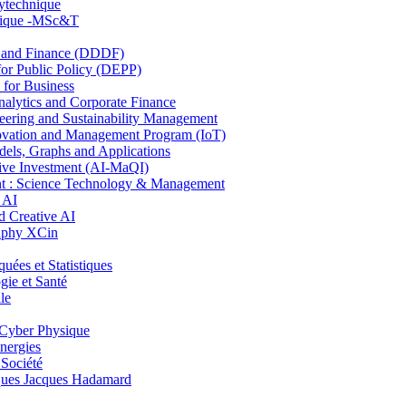
lytechnique
hnique -MSc&T
and Finance (DDDF)
r Public Policy (DEPP)
for Business
ytics and Corporate Finance
ring and Sustainability Management
ovation and Management Program (IoT)
ls, Graphs and Applications
ive Investment (AI-MaQI)
: Science Technology & Management
 AI
 Creative AI
aphy XCin
es et Statistiques
ie et Santé
le
Cyber Physique
nergies
 Société
es Jacques Hadamard