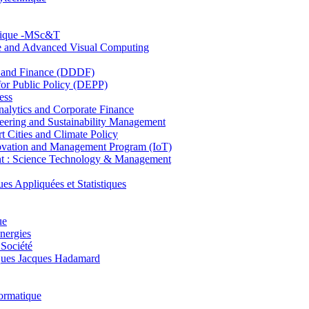
hnique -MSc&T
ce and Advanced Visual Computing
and Finance (DDDF)
r Public Policy (DEPP)
ess
ytics and Corporate Finance
ring and Sustainability Management
Cities and Climate Policy
ovation and Management Program (IoT)
: Science Technology & Management
ppliquées et Statistiques
ue
nergies
 Société
es Jacques Hadamard
ormatique