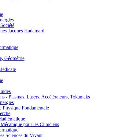
ue
nergies
 Société
es Jacques Hadamard
ormatique
, Géométrie
édicale
ue
uides
s - Plasmas, Lasers, Accélérateurs, Tokamaks
nergies
de Physique Fondamentale
erche
athématique
anique pour les Cliniciens
ormatique
s Sciences du Vivant