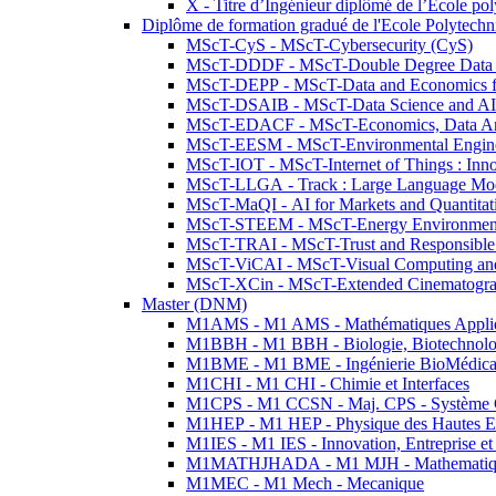
X - Titre d’Ingénieur diplômé de l’École po
Diplôme de formation gradué de l'Ecole Polytec
MScT-CyS - MScT-Cybersecurity (CyS)
MScT-DDDF - MScT-Double Degree Data 
MScT-DEPP - MScT-Data and Economics fo
MScT-DSAIB - MScT-Data Science and AI 
MScT-EDACF - MScT-Economics, Data Anal
MScT-EESM - MScT-Environmental Enginee
MScT-IOT - MScT-Internet of Things : Inn
MScT-LLGA - Track : Large Language Mode
MScT-MaQI - AI for Markets and Quantitat
MScT-STEEM - MScT-Energy Environment 
MScT-TRAI - MScT-Trust and Responsible
MScT-ViCAI - MScT-Visual Computing and
MScT-XCin - MScT-Extended Cinematogr
Master (DNM)
M1AMS - M1 AMS - Mathématiques Appliqué
M1BBH - M1 BBH - Biologie, Biotechnolog
M1BME - M1 BME - Ingénierie BioMédica
M1CHI - M1 CHI - Chimie et Interfaces
M1CPS - M1 CCSN - Maj. CPS - Système 
M1HEP - M1 HEP - Physique des Hautes E
M1IES - M1 IES - Innovation, Entreprise et
M1MATHJHADA - M1 MJH - Mathematiqu
M1MEC - M1 Mech - Mecanique