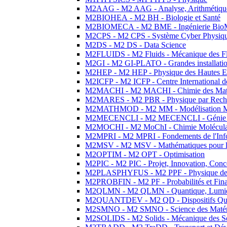
M2AAG - M2 AAG - Analyse, Arithmétique
M2BIOHEA - M2 BH - Biologie et Santé
M2BIOMECA - M2 BME - Ingénierie BioM
M2CPS - M2 CPS - Système Cyber Physiq
M2DS - M2 DS - Data Science
M2FLUIDS - M2 Fluids - Mécanique des Fl
M2GI - M2 GI-PLATO - Grandes installation
M2HEP - M2 HEP - Physique des Hautes E
M2ICFP - M2 ICFP - Centre International 
M2MACHI - M2 MACHI - Chimie des Matéri
M2MARES - M2 PBR - Physique par Rech
M2MATHMOD - M2 MM - Modélisation M
M2MECENCLI - M2 MECENCLI - Génie Méc
M2MOCHI - M2 MoChI - Chimie Moléculaire
M2MPRI - M2 MPRI - Fondements de l'Inf
M2MSV - M2 MSV - Mathématiques pour le
M2OPTIM - M2 OPT - Optimisation
M2PIC - M2 PIC - Projet, Innovation, Conc
M2PLASPHYFUS - M2 PPF - Physique des P
M2PROBFIN - M2 PF - Probabilités et Fin
M2QLMN - M2 QLMN - Quantique, Lumière
M2QUANTDEV - M2 QD - Dispositifs Qua
M2SMNO - M2 SMNO - Science des Matéri
M2SOLIDS - M2 Solids - Mécanique des So