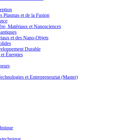
eption
lasmas et de la Fusion
ance
, Matériaux et Nanosciences
ntiques
aux et des Nano-Objets
lides
eloppement Durable
et Énergies
neurs
hnologies et Entrepreneuriat (Master)
chnique
lytechnique