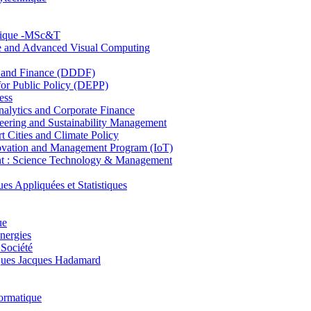
hnique -MSc&T
ce and Advanced Visual Computing
and Finance (DDDF)
r Public Policy (DEPP)
ess
ytics and Corporate Finance
ring and Sustainability Management
Cities and Climate Policy
ovation and Management Program (IoT)
: Science Technology & Management
ppliquées et Statistiques
ue
nergies
 Société
es Jacques Hadamard
ormatique