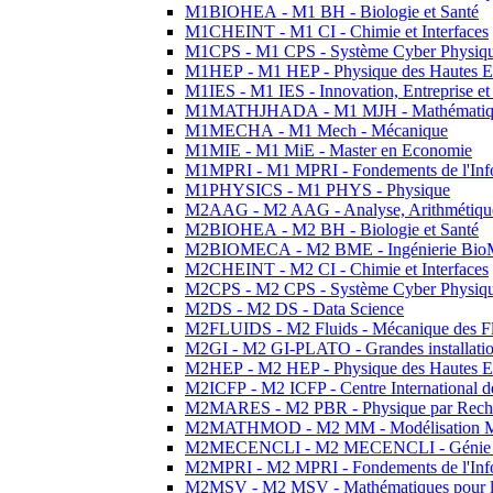
M1BIOHEA - M1 BH - Biologie et Santé
M1CHEINT - M1 CI - Chimie et Interfaces
M1CPS - M1 CPS - Système Cyber Physiq
M1HEP - M1 HEP - Physique des Hautes E
M1IES - M1 IES - Innovation, Entreprise et
M1MATHJHADA - M1 MJH - Mathématiqu
M1MECHA - M1 Mech - Mécanique
M1MIE - M1 MiE - Master en Economie
M1MPRI - M1 MPRI - Fondements de l'Inf
M1PHYSICS - M1 PHYS - Physique
M2AAG - M2 AAG - Analyse, Arithmétique
M2BIOHEA - M2 BH - Biologie et Santé
M2BIOMECA - M2 BME - Ingénierie BioM
M2CHEINT - M2 CI - Chimie et Interfaces
M2CPS - M2 CPS - Système Cyber Physiq
M2DS - M2 DS - Data Science
M2FLUIDS - M2 Fluids - Mécanique des Fl
M2GI - M2 GI-PLATO - Grandes installation
M2HEP - M2 HEP - Physique des Hautes E
M2ICFP - M2 ICFP - Centre International 
M2MARES - M2 PBR - Physique par Rech
M2MATHMOD - M2 MM - Modélisation M
M2MECENCLI - M2 MECENCLI - Génie Méc
M2MPRI - M2 MPRI - Fondements de l'Inf
M2MSV - M2 MSV - Mathématiques pour le