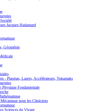
ue
nergies
 Société
es Jacques Hadamard
ormatique
, Géométrie
édicale
ue
uides
s - Plasmas, Lasers, Accélérateurs, Tokamaks
nergies
de Physique Fondamentale
erche
athématique
anique pour les Cliniciens
ormatique
s Sciences du Vivant