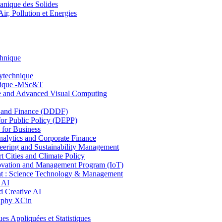
nique des Solides
, Pollution et Energies
chnique
lytechnique
hnique -MSc&T
ce and Advanced Visual Computing
and Finance (DDDF)
r Public Policy (DEPP)
for Business
ytics and Corporate Finance
ring and Sustainability Management
Cities and Climate Policy
ovation and Management Program (IoT)
: Science Technology & Management
 AI
 Creative AI
aphy XCin
ppliquées et Statistiques