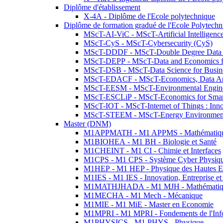
Diplôme d'établissement
X-4A - Diplôme de l'Ecole polytechnique
Diplôme de formation gradué de l'Ecole Polytec
MScT-AI-ViC - MScT-Artificial Intelligen
MScT-CyS - MScT-Cybersecurity (CyS)
MScT-DDDF - MScT-Double Degree Data 
MScT-DEPP - MScT-Data and Economics fo
MScT-DSB - MScT-Data Science for Busin
MScT-EDACF - MScT-Economics, Data Anal
MScT-EESM - MScT-Environmental Enginee
MScT-ESCLiP - MScT-Economics for Smart 
MScT-IOT - MScT-Internet of Things : Inn
MScT-STEEM - MScT-Energy Environment 
Master (DNM)
M1APPMATH - M1 APPMS - Mathématiques A
M1BIOHEA - M1 BH - Biologie et Santé
M1CHEINT - M1 CI - Chimie et Interfaces
M1CPS - M1 CPS - Système Cyber Physiq
M1HEP - M1 HEP - Physique des Hautes E
M1IES - M1 IES - Innovation, Entreprise et
M1MATHJHADA - M1 MJH - Mathématiqu
M1MECHA - M1 Mech - Mécanique
M1MIE - M1 MiE - Master en Economie
M1MPRI - M1 MPRI - Fondements de l'Inf
M1PHYSICS - M1 PHYS - Physique