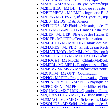
M2AAG - M2 AAG - Analyse, Arithmétique
M2BIOHEA - M2 BH - Biologie et Santé
M2BIOMECA - M2 BME - Ingénierie BioM
M2CPS - M2 CPS - Système Cyber Physiq
M2DS - M2 DS - Data Science
M2FLUIDS - M2 Fluids - Mécanique des Fl
M2GI - M2 GI-PLATO - Grandes installation
M2HEP - M2 HEP - Physique des Hautes E
M2ICFP - M2 ICFP - Centre International 
M2MACHI - M2 MACHI - Chimie des Matéri
M2MARES - M2 PBR - Physique par Rech
M2MATHMOD - M2 MM - Modélisation M
M2MECENCLI - M2 MECENCLI - Génie Méc
M2MOCHI - M2 MoChI - Chimie Moléculaire
M2MPRI - M2 MPRI - Fondements de l'Inf
M2MSV - M2 MSV - Mathématiques pour le
M2OPTIM - M2 OPT - Optimisation
M2PIC - M2 PIC - Projet, Innovation, Conc
M2PLASPHYFUS - M2 PPF - Physique des P
M2PROBFIN - M2 PF - Probabilités et Fin
M2QLMN - M2 QLMN - Quantique, Lumière
M2QUANTDEV - M2 QD - Dispositifs Qua
M2SMNO - M2 SMNO - Science des Matéri
M2SOLIDS - M2 Solids - Mécanique des So