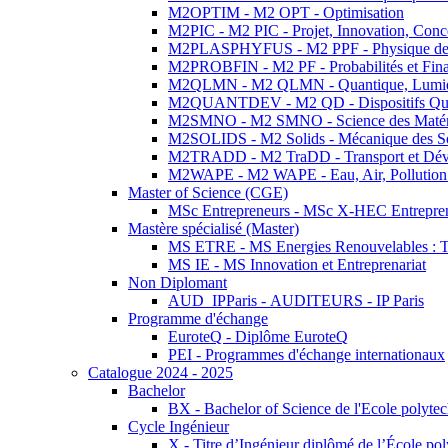
M2OPTIM - M2 OPT - Optimisation
M2PIC - M2 PIC - Projet, Innovation, Conc
M2PLASPHYFUS - M2 PPF - Physique des P
M2PROBFIN - M2 PF - Probabilités et Fin
M2QLMN - M2 QLMN - Quantique, Lumière
M2QUANTDEV - M2 QD - Dispositifs Qua
M2SMNO - M2 SMNO - Science des Matéri
M2SOLIDS - M2 Solids - Mécanique des So
M2TRADD - M2 TraDD - Transport et Dév
M2WAPE - M2 WAPE - Eau, Air, Pollution 
Master of Science (CGE)
MSc Entrepreneurs - MSc X-HEC Entrepre
Mastère spécialisé (Master)
MS ETRE - MS Energies Renouvelables : Tec
MS IE - MS Innovation et Entreprenariat
Non Diplomant
AUD_IPParis - AUDITEURS - IP Paris
Programme d'échange
EuroteQ - Diplôme EuroteQ
PEI - Programmes d'échange internationaux
Catalogue 2024 - 2025
Bachelor
BX - Bachelor of Science de l'Ecole polyte
Cycle Ingénieur
X - Titre d’Ingénieur diplômé de l’École po