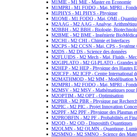
M1MIE - M1 MiE - Master en Economie
M1MPRI - M1 FODQ - Maj. MPRI - Fondeme
M1PHYS - M1 PHYS - Physique
M1QMI - M1 FODQ - Maj. QMI - Quantique
M2AAG - M2 AAG - Analyse, Arithmétique
M2BBH - M2 BBH - Biologie, Biotechnolog
M2BME - M2 BME - Ingénierie BioMédica
M2CHI - M2 CHI - Chimie et Interfaces
M2CPS - M2 CCSN - Maj. CPS - Système 
M2DS - M2 DS - Science des données
M2FLUIDS - M2 Mech - Maj. Fluids - Meca
M2GIPLATO - M2 GI-PLATO - Grandes instal
M2HEP - M2 HEP - Physique des Hautes E
M2ICFP - M2 ICFP - Centre International 
M2MATHMOD - M2 MM - Modélisation M
M2MPRI - M2 FODQ - Maj. MPRI - Fondeme
M2MSV - M2 MSV - Mathématiques pour le
M2OPTIM - M2 OPT - Optimisation
M2PBR - M2 PBR - Physique par Recherc
M2PIC - M2 PIC - Projet Innovation Conce
M2PPF - M2 PPF - Physique des Plasmas et
M2PROBFIN - M2 PF - Probabilités et Fin
M2QD - M2 QD - Dispositifs Quantiques
M2QLMN - M2 QLMN - Quantique, Lumiere
M2SMNO - M2 SMNO - Science des Materi