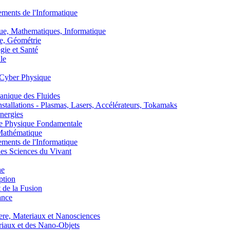
nts de l'Informatique
, Mathematiques, Informatique
, Géométrie
ie et Santé
le
Cyber Physique
nique des Fluides
lations - Plasmas, Lasers, Accélérateurs, Tokamaks
nergies
de Physique Fondamentale
athématique
nts de l'Informatique
s Sciences du Vivant
he
ption
 de la Fusion
ance
, Materiaux et Nanosciences
aux et des Nano-Objets