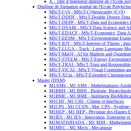
X - Titre d’Ingénieur diplômé de l’École po
Diplôme de formation gradué de l'Ecole Polytec
MScT-CyS - MScT-Cybersecurity (CyS)
MScT-DDDF - MScT-Double Degree Data 
MScT-DEPP - MScT-Data and Economics fo
MScT-DSAIB - MScT-Data Science and AI 
MScT-EDACF - MScT-Economics, Data Anal
MScT-EESM - MScT-Environmental Enginee
MScT-IOT - MScT-Internet of Things : Inn
MScT-LLGA - Track : Large Language Mode
MScT-MaQI - AI for Markets and Quantitat
MScT-STEEM - MScT-Energy Environment 
MScT-TRAI - MScT-Trust and Responsible
MScT-ViCAI - MScT-Visual Computing and
MScT-XCin - MScT-Extended Cinematogr
Master (DNM)
M1AMS - M1 AMS - Mathématiques Appliqué
M1BBH - M1 BBH - Biologie, Biotechnolog
M1BME - M1 BME - Ingénierie BioMédica
M1CHI - M1 CHI - Chimie et Interfaces
M1CPS - M1 CCSN - Maj. CPS - Système 
M1HEP - M1 HEP - Physique des Hautes E
M1IES - M1 IES - Innovation, Entreprise et
M1MATHJHADA - M1 MJH - Mathematiqu
M1MEC - M1 Mech - Mecanique