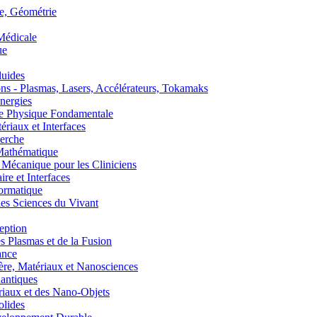
, Géométrie
édicale
ue
uides
s - Plasmas, Lasers, Accélérateurs, Tokamaks
nergies
de Physique Fondamentale
aux et Interfaces
erche
athématique
anique pour les Cliniciens
 et Interfaces
ormatique
s Sciences du Vivant
eption
lasmas et de la Fusion
ance
, Matériaux et Nanosciences
ntiques
aux et des Nano-Objets
lides