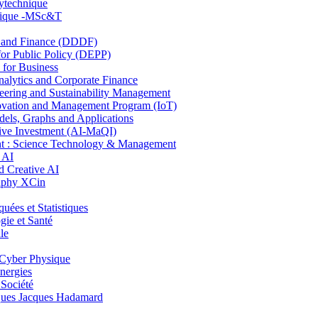
lytechnique
hnique -MSc&T
and Finance (DDDF)
r Public Policy (DEPP)
for Business
ytics and Corporate Finance
ring and Sustainability Management
ovation and Management Program (IoT)
ls, Graphs and Applications
ive Investment (AI-MaQI)
: Science Technology & Management
 AI
 Creative AI
aphy XCin
es et Statistiques
ie et Santé
le
Cyber Physique
nergies
 Société
es Jacques Hadamard