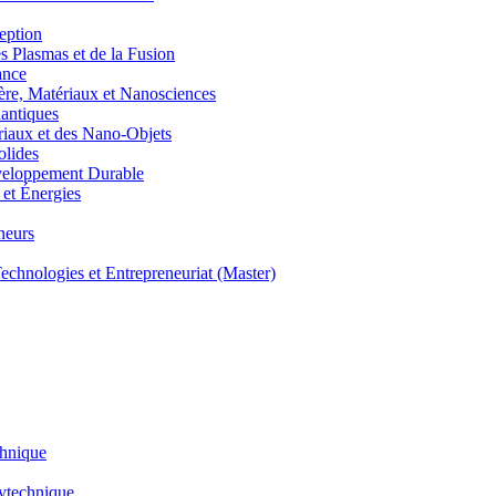
eption
lasmas et de la Fusion
ance
, Matériaux et Nanosciences
ntiques
aux et des Nano-Objets
lides
eloppement Durable
et Énergies
neurs
hnologies et Entrepreneuriat (Master)
chnique
lytechnique