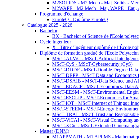
M2SOLIDS - M2 Mech - Maj. Solids - Meca
M2WAPE - M2 Mech - Maj. WAPE - Eau, Air
Programme d'échange
EuroteQ - Diplôme EuroteQ
Catalogue 2025 - 2026
Bachelor
BX - Bachelor of Science de l'Ecole polyte
Cycle Ingénieur
X - Titre d’Ingénieur diplômé de l’École po
Diplôme de formation gradué de l'Ecole Polytec
MScT-AI-ViC - MScT-Artificial Intelligen
MScT-CyS - MScT-Cybersecurity (CyS)
MScT-DDDF - MScT-Double Degree Data 
MScT-DEPP - MScT-Data and Economics fo
MScT-DSAIB - MScT-Data Science and AI 
MScT-EDACF - MScT-Economics, Data Anal
MScT-EESM - MScT-Environmental Enginee
MScT-ESCLiP - MScT-Economics for Smart 
MScT-IOT - MScT-Internet of Things : Inn
MScT-STEEM - MScT-Energy Environment 
MScT-TRAI - MScT-Trust and Responsible
MScT-ViCAI - MScT-Visual Computing and
MScT-XCin - MScT-Extended Cinematogr
Master (DNM)
M1APPMATH - M1 APPMS - Mathématiques A