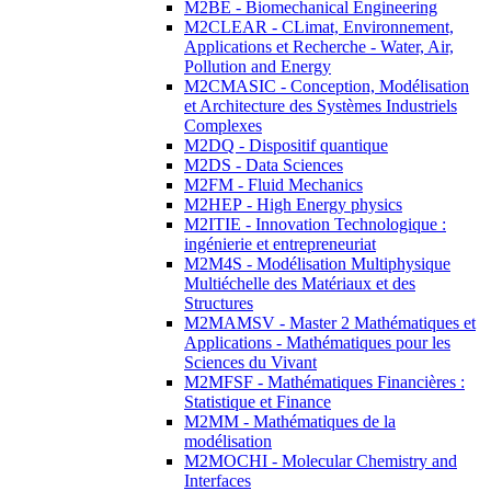
M2BE - Biomechanical Engineering
M2CLEAR - CLimat, Environnement,
Applications et Recherche - Water, Air,
Pollution and Energy
M2CMASIC - Conception, Modélisation
et Architecture des Systèmes Industriels
Complexes
M2DQ - Dispositif quantique
M2DS - Data Sciences
M2FM - Fluid Mechanics
M2HEP - High Energy physics
M2ITIE - Innovation Technologique :
ingénierie et entrepreneuriat
M2M4S - Modélisation Multiphysique
Multiéchelle des Matériaux et des
Structures
M2MAMSV - Master 2 Mathématiques et
Applications - Mathématiques pour les
Sciences du Vivant
M2MFSF - Mathématiques Financières :
Statistique et Finance
M2MM - Mathématiques de la
modélisation
M2MOCHI - Molecular Chemistry and
Interfaces