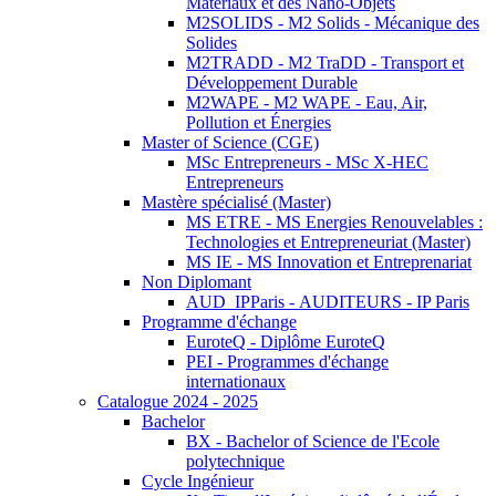
Matériaux et des Nano-Objets
M2SOLIDS - M2 Solids - Mécanique des
Solides
M2TRADD - M2 TraDD - Transport et
Développement Durable
M2WAPE - M2 WAPE - Eau, Air,
Pollution et Énergies
Master of Science (CGE)
MSc Entrepreneurs - MSc X-HEC
Entrepreneurs
Mastère spécialisé (Master)
MS ETRE - MS Energies Renouvelables :
Technologies et Entrepreneuriat (Master)
MS IE - MS Innovation et Entreprenariat
Non Diplomant
AUD_IPParis - AUDITEURS - IP Paris
Programme d'échange
EuroteQ - Diplôme EuroteQ
PEI - Programmes d'échange
internationaux
Catalogue 2024 - 2025
Bachelor
BX - Bachelor of Science de l'Ecole
polytechnique
Cycle Ingénieur