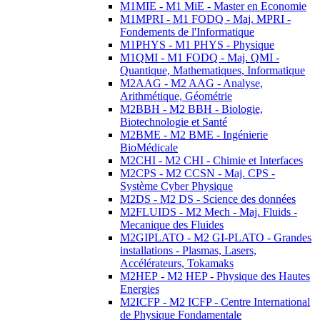
M1MIE - M1 MiE - Master en Economie
M1MPRI - M1 FODQ - Maj. MPRI -
Fondements de l'Informatique
M1PHYS - M1 PHYS - Physique
M1QMI - M1 FODQ - Maj. QMI -
Quantique, Mathematiques, Informatique
M2AAG - M2 AAG - Analyse,
Arithmétique, Géométrie
M2BBH - M2 BBH - Biologie,
Biotechnologie et Santé
M2BME - M2 BME - Ingénierie
BioMédicale
M2CHI - M2 CHI - Chimie et Interfaces
M2CPS - M2 CCSN - Maj. CPS -
Système Cyber Physique
M2DS - M2 DS - Science des données
M2FLUIDS - M2 Mech - Maj. Fluids -
Mecanique des Fluides
M2GIPLATO - M2 GI-PLATO - Grandes
installations - Plasmas, Lasers,
Accélérateurs, Tokamaks
M2HEP - M2 HEP - Physique des Hautes
Energies
M2ICFP - M2 ICFP - Centre International
de Physique Fondamentale