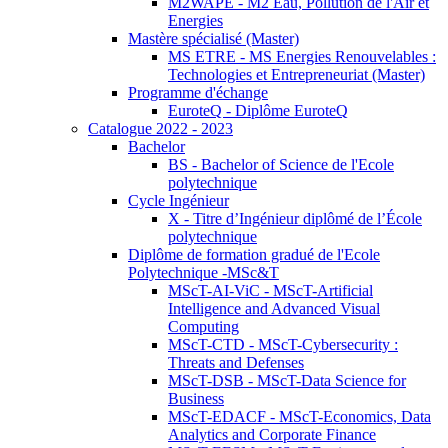
M2WAPE - M2 Eau, Pollution de l'Air et
Energies
Mastère spécialisé (Master)
MS ETRE - MS Energies Renouvelables :
Technologies et Entrepreneuriat (Master)
Programme d'échange
EuroteQ - Diplôme EuroteQ
Catalogue 2022 - 2023
Bachelor
BS - Bachelor of Science de l'Ecole
polytechnique
Cycle Ingénieur
X - Titre d’Ingénieur diplômé de l’École
polytechnique
Diplôme de formation gradué de l'Ecole
Polytechnique -MSc&T
MScT-AI-ViC - MScT-Artificial
Intelligence and Advanced Visual
Computing
MScT-CTD - MScT-Cybersecurity :
Threats and Defenses
MScT-DSB - MScT-Data Science for
Business
MScT-EDACF - MScT-Economics, Data
Analytics and Corporate Finance