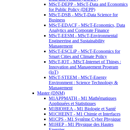
MScT-DEPP - MScT-Data and Economics
for Public Policy (DEPP)
MScT-DSB - MScT-Data Science for
Business
MScT-EDACF - MScT-Economics, Data
Analytics and Corporate Finance
MScT-EESM - MScT-Environmental
Engineering and Sustainability
Management
MScT-ESCLiP - MScT-Economics for
Smart Cities and Climate Policy
MScT-IOT - MScT-Internet of Things :
Innovation and Management Program
(IoT)
MScT-STEEM - MScT-Energy
Environment : Science Technology &
Management
Master (DNM)
M1APPMATH - M1 Mathématiques
Appliquées et Statistiques
M1BIOHEA - M1 Biologie et Santé
M1CHEINT - M1 Chimie et Interfaces
M1CPS - M1 Système Cyber Physique
M1HEP - M1 Physique des Hautes
Energies