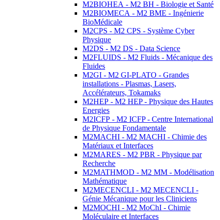
M2BIOHEA - M2 BH - Biologie et Santé
M2BIOMECA - M2 BME - Ingénierie
BioMédicale
M2CPS - M2 CPS - Système Cyber
Physique
M2DS - M2 DS - Data Science
M2FLUIDS - M2 Fluids - Mécanique des
Fluides
M2GI - M2 GI-PLATO - Grandes
installations - Plasmas, Lasers,
Accélérateurs, Tokamaks
M2HEP - M2 HEP - Physique des Hautes
Energies
M2ICFP - M2 ICFP - Centre International
de Physique Fondamentale
M2MACHI - M2 MACHI - Chimie des
Matériaux et Interfaces
M2MARES - M2 PBR - Physique par
Recherche
M2MATHMOD - M2 MM - Modélisation
Mathématique
M2MECENCLI - M2 MECENCLI -
Génie Mécanique pour les Cliniciens
M2MOCHI - M2 MoChI - Chimie
Moléculaire et Interfaces