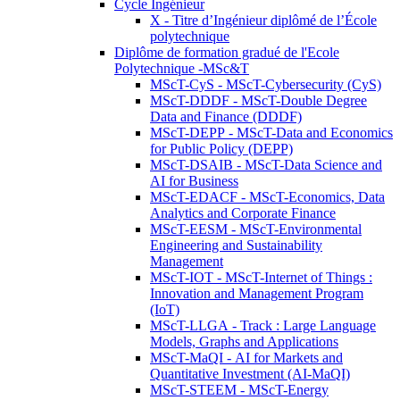
Cycle Ingénieur
X - Titre d’Ingénieur diplômé de l’École
polytechnique
Diplôme de formation gradué de l'Ecole
Polytechnique -MSc&T
MScT-CyS - MScT-Cybersecurity (CyS)
MScT-DDDF - MScT-Double Degree
Data and Finance (DDDF)
MScT-DEPP - MScT-Data and Economics
for Public Policy (DEPP)
MScT-DSAIB - MScT-Data Science and
AI for Business
MScT-EDACF - MScT-Economics, Data
Analytics and Corporate Finance
MScT-EESM - MScT-Environmental
Engineering and Sustainability
Management
MScT-IOT - MScT-Internet of Things :
Innovation and Management Program
(IoT)
MScT-LLGA - Track : Large Language
Models, Graphs and Applications
MScT-MaQI - AI for Markets and
Quantitative Investment (AI-MaQI)
MScT-STEEM - MScT-Energy