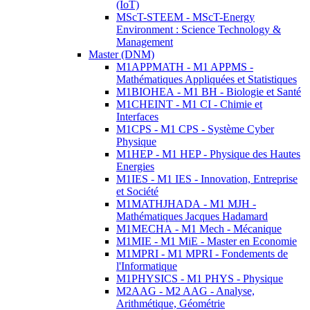
(IoT)
MScT-STEEM - MScT-Energy
Environment : Science Technology &
Management
Master (DNM)
M1APPMATH - M1 APPMS -
Mathématiques Appliquées et Statistiques
M1BIOHEA - M1 BH - Biologie et Santé
M1CHEINT - M1 CI - Chimie et
Interfaces
M1CPS - M1 CPS - Système Cyber
Physique
M1HEP - M1 HEP - Physique des Hautes
Energies
M1IES - M1 IES - Innovation, Entreprise
et Société
M1MATHJHADA - M1 MJH -
Mathématiques Jacques Hadamard
M1MECHA - M1 Mech - Mécanique
M1MIE - M1 MiE - Master en Economie
M1MPRI - M1 MPRI - Fondements de
l'Informatique
M1PHYSICS - M1 PHYS - Physique
M2AAG - M2 AAG - Analyse,
Arithmétique, Géométrie