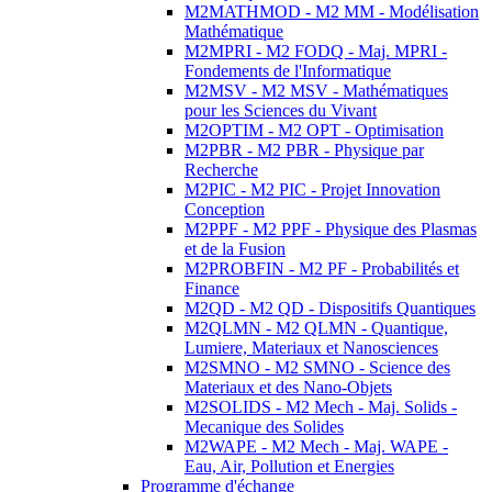
M2MATHMOD - M2 MM - Modélisation
Mathématique
M2MPRI - M2 FODQ - Maj. MPRI -
Fondements de l'Informatique
M2MSV - M2 MSV - Mathématiques
pour les Sciences du Vivant
M2OPTIM - M2 OPT - Optimisation
M2PBR - M2 PBR - Physique par
Recherche
M2PIC - M2 PIC - Projet Innovation
Conception
M2PPF - M2 PPF - Physique des Plasmas
et de la Fusion
M2PROBFIN - M2 PF - Probabilités et
Finance
M2QD - M2 QD - Dispositifs Quantiques
M2QLMN - M2 QLMN - Quantique,
Lumiere, Materiaux et Nanosciences
M2SMNO - M2 SMNO - Science des
Materiaux et des Nano-Objets
M2SOLIDS - M2 Mech - Maj. Solids -
Mecanique des Solides
M2WAPE - M2 Mech - Maj. WAPE -
Eau, Air, Pollution et Energies
Programme d'échange