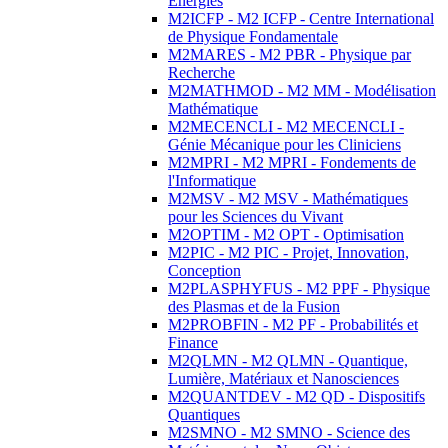
Energies
M2ICFP - M2 ICFP - Centre International
de Physique Fondamentale
M2MARES - M2 PBR - Physique par
Recherche
M2MATHMOD - M2 MM - Modélisation
Mathématique
M2MECENCLI - M2 MECENCLI -
Génie Mécanique pour les Cliniciens
M2MPRI - M2 MPRI - Fondements de
l'Informatique
M2MSV - M2 MSV - Mathématiques
pour les Sciences du Vivant
M2OPTIM - M2 OPT - Optimisation
M2PIC - M2 PIC - Projet, Innovation,
Conception
M2PLASPHYFUS - M2 PPF - Physique
des Plasmas et de la Fusion
M2PROBFIN - M2 PF - Probabilités et
Finance
M2QLMN - M2 QLMN - Quantique,
Lumière, Matériaux et Nanosciences
M2QUANTDEV - M2 QD - Dispositifs
Quantiques
M2SMNO - M2 SMNO - Science des