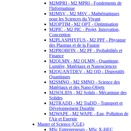
M2MPRI - M2 MPRI - Fondements de
l'Informatique
M2MSV - M2 MSV - Mathématiques
pour les Sciences du Vivant
M2OPTIM - M2 OPT - Optimisation
M2PIC - M2 PIC - Projet, Innovation,
Conception
M2PLASPHYFUS - M2 PPF - Physique
des Plasmas et de la Fusion
M2PROBFIN - M2 PF - Probabilités et
Finance
M2QLMN - M2 QLMN - Quantique,
Lumière, Matériaux et Nanosciences
M2QUANTDEV - M2 QD - Dispositifs
Quantiques
M2SMNO - M2 SMNO - Science des
Matériaux et des Nano-Objets
M2SOLIDS - M2 Solids - Mécanique des
Solides
M2TRADD - M2 TraDD - Transport et
Développement Durable
M2WAPE - M2 WAPE - Eau, Pollution de
l'Air et Energie
Master of Science (CGE)
MSc Entrepreneurs - MSc X-HEC