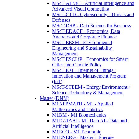
MScT-AI-ViC - Artificial Intelligence and
Advanced Visual Computing
MScT-CTD - Cybersecurity : Threats and
Defenses
MScT-DSB - Data Science for Business
MScT-EDACF - Economics, Data
Analytics and Corporate Finance
MScT-EESM - Environmental
Engineering and Sustainability
Management
MScT-ESCLiP - Economics for Smart
Cities and Climate Policy
MScT-IOT - Internet of Things :
Innovation and Management Program
(IoT)
MScT-STEEM - Energy Environment :
Science Technology & Management
Master (DNM)
M1APPMATH - M1 - Applied
Mathematics and statistics
M1BM - M1 Biomechanics
M1DATAAI - M1 Data AI - Data and
Artificial Intelligence
M1ECO - M1 Economie
M1ENERG - Master 1 Énergie