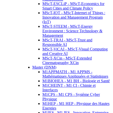
MScT-ESCLiP - MScT-Economics for
Smart Cities and Climate Policy
MScT-IOT - MScT-Internet of Things :
Innovation and Management Program
(IoT)
MScT-STEEM - MScT-Energy
Environment : Science Technology &
Management
MScT-TRAI - MScT-Trust and
Responsible AI
MScT-ViCAI - MScT-Visual Computing
and Creative AI
MScT-XCin - MScT-Extended
Cinematography XCin
Master (DNM)
M1APPMATH - M1 APPMS -
Mathématiques Appliquées et Statistiques
M1BIOHEA - M1 BH - Biologie et Santé
M1CHEINT - M1 CI - Chimie et
Interfaces
M1CPS - M1 CPS - Système Cyber
Physique
M1HEP - M1 HEP - Physique des Hautes
Energies
M1IES - M1 IES - Innovation, Entreprise