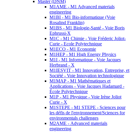
Master (DNM)
M1AME - M1 Advanced materials
engineering
M1BI - M1 Bio-informatique (Voie
Rosalind Franklin)
M1BS - M1 Biologie-Santé - Voie Boris
Ephrussi-X
M1C - M1 Chimie - Voie Fréderic Joliot-
Curie - Ecole Polytechnique
M1ECO - M1 Economie
M1HEP - M1 High Energy Physics
M1I - M1 Informatique - Voie Jacques
Herbrand - X
M1IESVIT - M1 Innovation, Entreprise, et
Société - Voie Innovation technologique
M1MAP - M1 Mathématiques et
Applications - Voie Jacques Hadamard -
École Polytechnique
M1P - M1 Physique - Voie Irène Joliot
Curie - X
M1STEPE - M1 STEPE - Sciences pour
les défis de l'environnement/Sciences for
environmentals challenges
M2AME - Advanced materials
engineering