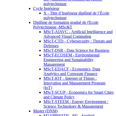
polytechnique
Cycle Ingénieur
X - Titre d’Ingénieur diplômé de l’École
polytechnique
Diplôme de formation gradué de l'Ecole
Polytechnique -MSc&T
MScT-AIAVC - Artificial Intelligence and
Advanced Visual Computing
MScT-CTD - Cybersecurity : Threats and
Defenses
MScT-DSB - Data Science for Business
MScT-ECOSEM - Environmental
Engineering and Sustainability
Management
MScT-EDACF - Economics, Data
Analytics and Corporate Finance
MScT-IOT - Internet of Things :
Innovation and Management Program
(IoT)
MScT-SCUP - Economics for Smart Cities
and Climate Policy
MScT-STEEM - Energy Environment :
Science Technology & Management
Master (DNM)
M1APPMATH - M1 - Applied