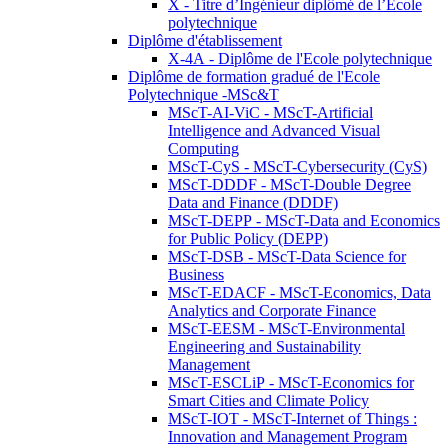
X - Titre d’Ingénieur diplômé de l’École
polytechnique
Diplôme d'établissement
X-4A - Diplôme de l'Ecole polytechnique
Diplôme de formation gradué de l'Ecole
Polytechnique -MSc&T
MScT-AI-ViC - MScT-Artificial
Intelligence and Advanced Visual
Computing
MScT-CyS - MScT-Cybersecurity (CyS)
MScT-DDDF - MScT-Double Degree
Data and Finance (DDDF)
MScT-DEPP - MScT-Data and Economics
for Public Policy (DEPP)
MScT-DSB - MScT-Data Science for
Business
MScT-EDACF - MScT-Economics, Data
Analytics and Corporate Finance
MScT-EESM - MScT-Environmental
Engineering and Sustainability
Management
MScT-ESCLiP - MScT-Economics for
Smart Cities and Climate Policy
MScT-IOT - MScT-Internet of Things :
Innovation and Management Program