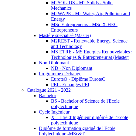
M2SOLIDS - M2 Solids - Solid
Mechanics
M2WAPE - M2 Water, Air, Pollution and
Energy
MSc Entrepreneurs - MSc X-HEC
Entrepreneurs
Mastère spécialisé (Master)
M2REST - Renewable Energy, Science
and Technology
MS ETRE - MS Energies Renouvelables :
Technologies & Entrepreneuriat (Master)
Non Diplomant
ND - Non Diplomant
Programme d'échange
EuroteQ - Diplôme EuroteQ
PEI - Echanges PEI
Catalogue 2021 - 2022
Bachelor
BS - Bachelor of Science de l'Ecole
polytechnique
Cycle Ingénieur
X - Titre d’Ingénieur diplômé de l’École
polytechnique
Diplôme de formation gradué de l'Ecole
Polytechnique -MSc&T