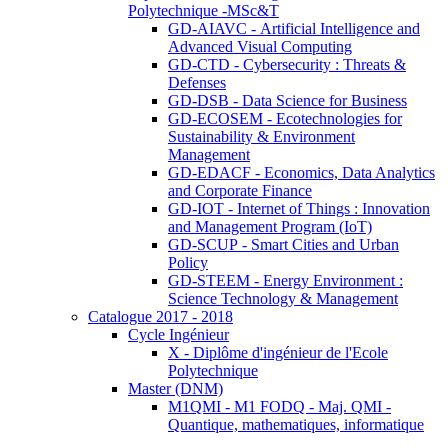
Polytechnique -MSc&T
GD-AIAVC - Artificial Intelligence and
Advanced Visual Computing
GD-CTD - Cybersecurity : Threats &
Defenses
GD-DSB - Data Science for Business
GD-ECOSEM - Ecotechnologies for
Sustainability & Environment
Management
GD-EDACF - Economics, Data Analytics
and Corporate Finance
GD-IOT - Internet of Things : Innovation
and Management Program (IoT)
GD-SCUP - Smart Cities and Urban
Policy
GD-STEEM - Energy Environment :
Science Technology & Management
Catalogue 2017 - 2018
Cycle Ingénieur
X - Diplôme d'ingénieur de l'Ecole
Polytechnique
Master (DNM)
M1QMI - M1 FODQ - Maj. QMI -
Quantique, mathematiques, informatique