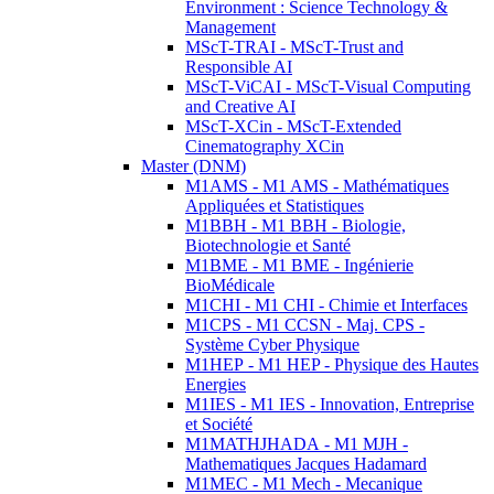
Environment : Science Technology &
Management
MScT-TRAI - MScT-Trust and
Responsible AI
MScT-ViCAI - MScT-Visual Computing
and Creative AI
MScT-XCin - MScT-Extended
Cinematography XCin
Master (DNM)
M1AMS - M1 AMS - Mathématiques
Appliquées et Statistiques
M1BBH - M1 BBH - Biologie,
Biotechnologie et Santé
M1BME - M1 BME - Ingénierie
BioMédicale
M1CHI - M1 CHI - Chimie et Interfaces
M1CPS - M1 CCSN - Maj. CPS -
Système Cyber Physique
M1HEP - M1 HEP - Physique des Hautes
Energies
M1IES - M1 IES - Innovation, Entreprise
et Société
M1MATHJHADA - M1 MJH -
Mathematiques Jacques Hadamard
M1MEC - M1 Mech - Mecanique