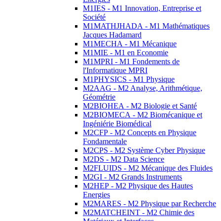
M1IES - M1 Innovation, Entreprise et
Société
M1MATHJHADA - M1 Mathématiques
Jacques Hadamard
M1MECHA - M1 Mécanique
M1MIE - M1 en Economie
M1MPRI - M1 Fondements de
l'Informatique MPRI
M1PHYSICS - M1 Physique
M2AAG - M2 Analyse, Arithmétique,
Géométrie
M2BIOHEA - M2 Biologie et Santé
M2BIOMECA - M2 Biomécanique et
Ingéniérie Biomédical
M2CFP - M2 Concepts en Physique
Fondamentale
M2CPS - M2 Système Cyber Physique
M2DS - M2 Data Science
M2FLUIDS - M2 Mécanique des Fluides
M2GI - M2 Grands Instruments
M2HEP - M2 Physique des Hautes
Energies
M2MARES - M2 Physique par Recherche
M2MATCHEINT - M2 Chimie des