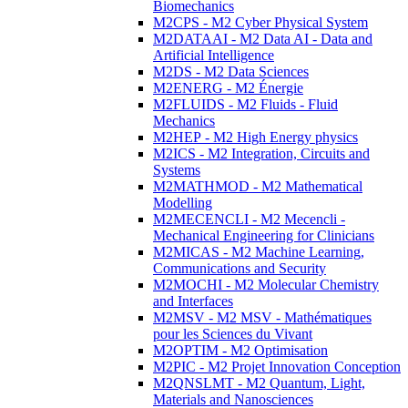
Biomechanics
M2CPS - M2 Cyber Physical System
M2DATAAI - M2 Data AI - Data and
Artificial Intelligence
M2DS - M2 Data Sciences
M2ENERG - M2 Énergie
M2FLUIDS - M2 Fluids - Fluid
Mechanics
M2HEP - M2 High Energy physics
M2ICS - M2 Integration, Circuits and
Systems
M2MATHMOD - M2 Mathematical
Modelling
M2MECENCLI - M2 Mecencli -
Mechanical Engineering for Clinicians
M2MICAS - M2 Machine Learning,
Communications and Security
M2MOCHI - M2 Molecular Chemistry
and Interfaces
M2MSV - M2 MSV - Mathématiques
pour les Sciences du Vivant
M2OPTIM - M2 Optimisation
M2PIC - M2 Projet Innovation Conception
M2QNSLMT - M2 Quantum, Light,
Materials and Nanosciences