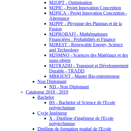
M2OPT - Optimisation
M2PIC - Projet Innovation Conception
M2PICA - Projet Innovation Conception -
Alternance
M2PPF - Physique des Plasmas et de la
Fusion
M2PROBAFI - Mathématiques
Financières : Probabilités et Finance
M2REST - Renewable Energy, Science
and Technology
M2SMNO - Sciences des Matériaux et des
nano-objets
M2TRADD - Transport et Développement
Durable - TRADD
MBIOENT - Master Bio-entrepreneur
Non Diplomant
ND - Non Diplomant
Catalogue 2018 - 2019
Bachelor
BS - Bachelor of Science de l'Ecole
polytechnique
Cycle Ingénieur
X - Diplôme d'ingénieur de l'Ecole
polytechnique
Diplôme de formation gradué de l'Ecole