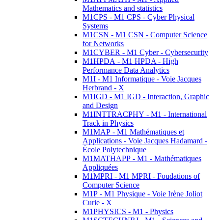
Mathematics and statistics
M1CPS - M1 CPS - Cyber Physical
Systems
M1CSN - M1 CSN - Computer Science
for Networks
M1CYBER - M1 Cyber - Cybersecurity
M1HPDA - M1 HPDA - High
Performance Data Analytics
M1I - M1 Informatique - Voie Jacques
Herbrand - X
M1IGD - M1 IGD - Interaction, Graphic
and Design
M1INTTRACPHY - M1 - International
Track in Physics
M1MAP - M1 Mathématiques et
Applications - Voie Jacques Hadamard -
École Polytechnique
M1MATHAPP - M1 - Mathématiques
Appliquées
M1MPRI - M1 MPRI - Foudations of
Computer Science
M1P - M1 Physique - Voie Irène Joliot
Curie - X
M1PHYSICS - M1 - Physics