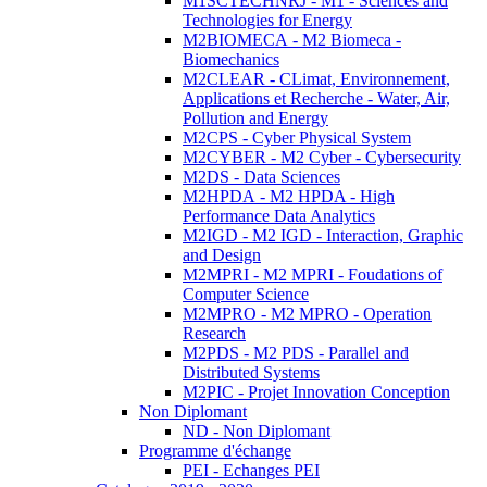
M1SCTECHNRJ - M1 - Sciences and
Technologies for Energy
M2BIOMECA - M2 Biomeca -
Biomechanics
M2CLEAR - CLimat, Environnement,
Applications et Recherche - Water, Air,
Pollution and Energy
M2CPS - Cyber Physical System
M2CYBER - M2 Cyber - Cybersecurity
M2DS - Data Sciences
M2HPDA - M2 HPDA - High
Performance Data Analytics
M2IGD - M2 IGD - Interaction, Graphic
and Design
M2MPRI - M2 MPRI - Foudations of
Computer Science
M2MPRO - M2 MPRO - Operation
Research
M2PDS - M2 PDS - Parallel and
Distributed Systems
M2PIC - Projet Innovation Conception
Non Diplomant
ND - Non Diplomant
Programme d'échange
PEI - Echanges PEI