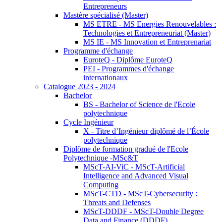
Entrepreneurs
Mastère spécialisé (Master)
MS ETRE - MS Energies Renouvelables :
Technologies et Entrepreneuriat (Master)
MS IE - MS Innovation et Entreprenariat
Programme d'échange
EuroteQ - Diplôme EuroteQ
PEI - Programmes d'échange
internationaux
Catalogue 2023 - 2024
Bachelor
BS - Bachelor of Science de l'Ecole
polytechnique
Cycle Ingénieur
X - Titre d’Ingénieur diplômé de l’École
polytechnique
Diplôme de formation gradué de l'Ecole
Polytechnique -MSc&T
MScT-AI-ViC - MScT-Artificial
Intelligence and Advanced Visual
Computing
MScT-CTD - MScT-Cybersecurity :
Threats and Defenses
MScT-DDDF - MScT-Double Degree
Data and Finance (DDDF)