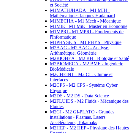
et Société
M1MATHJHADA - M1 MJH -
Mathématiques Jacques Hadamard
M1MECHA - M1 Mech - Mécanique
M1MIE - M1 MiE - Master en Economie
M1MPRI - M1 MPRI - Fondements de
l'Informatique
M1PHYSICS - M1 PHYS - Physique
M2AAG - M2 AAG - Analyse,
Arithmétique, Géométrie
M2BIOHEA - M2 BH - Biologie et Santé
M2BIOMECA - M2 BME - Ingénierie
BioMédicale
M2CHEINT - M2 CI - Chimie et
Interfaces
M2CPS - M2 CPS - Système Cyber
Physique
M2DS - M2 DS - Data Science
M2FLUIDS - M2 Fluids - Mécanique des
Fluides
M2GI - M2 GI-PLATO - Grandes
installations - Plasmas, Lasers,
Accélérateurs, Tokamaks
M2HEP - M2 HEP - Physique des Hautes