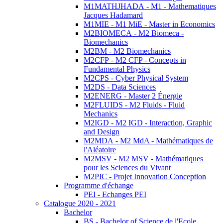
M1MATHJHADA - M1 - Mathematiques
Jacques Hadamard
M1MIE - M1 MiE - Master in Economics
M2BIOMECA - M2 Biomeca -
Biomechanics
M2BM - M2 Biomechanics
M2CFP - M2 CFP - Concepts in
Fundamental Physics
M2CPS - Cyber Physical System
M2DS - Data Sciences
M2ENERG - Master 2 Énergie
M2FLUIDS - M2 Fluids - Fluid
Mechanics
M2IGD - M2 IGD - Interaction, Graphic
and Design
M2MDA - M2 MdA - Mathématiques de
l'Aléatoire
M2MSV - M2 MSV - Mathématiques
pour les Sciences du Vivant
M2PIC - Projet Innovation Conception
Programme d'échange
PEI - Echanges PEI
Catalogue 2020 - 2021
Bachelor
BS - Bachelor of Science de l'Ecole