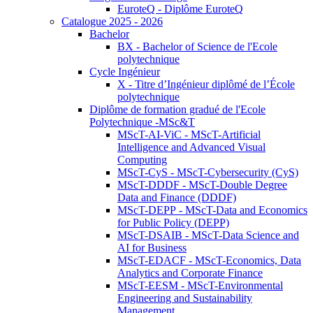
EuroteQ - Diplôme EuroteQ
Catalogue 2025 - 2026
Bachelor
BX - Bachelor of Science de l'Ecole
polytechnique
Cycle Ingénieur
X - Titre d’Ingénieur diplômé de l’École
polytechnique
Diplôme de formation gradué de l'Ecole
Polytechnique -MSc&T
MScT-AI-ViC - MScT-Artificial
Intelligence and Advanced Visual
Computing
MScT-CyS - MScT-Cybersecurity (CyS)
MScT-DDDF - MScT-Double Degree
Data and Finance (DDDF)
MScT-DEPP - MScT-Data and Economics
for Public Policy (DEPP)
MScT-DSAIB - MScT-Data Science and
AI for Business
MScT-EDACF - MScT-Economics, Data
Analytics and Corporate Finance
MScT-EESM - MScT-Environmental
Engineering and Sustainability
Management