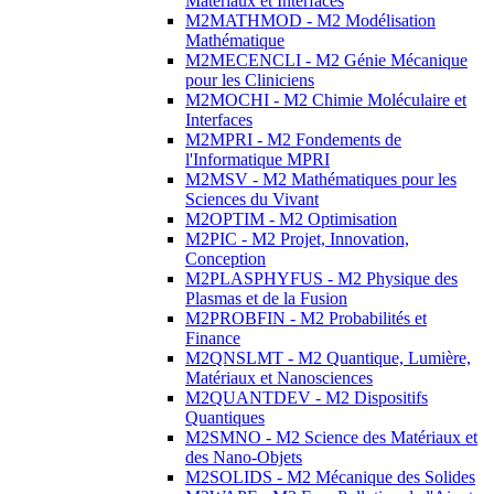
Matériaux et Interfaces
M2MATHMOD - M2 Modélisation
Mathématique
M2MECENCLI - M2 Génie Mécanique
pour les Cliniciens
M2MOCHI - M2 Chimie Moléculaire et
Interfaces
M2MPRI - M2 Fondements de
l'Informatique MPRI
M2MSV - M2 Mathématiques pour les
Sciences du Vivant
M2OPTIM - M2 Optimisation
M2PIC - M2 Projet, Innovation,
Conception
M2PLASPHYFUS - M2 Physique des
Plasmas et de la Fusion
M2PROBFIN - M2 Probabilités et
Finance
M2QNSLMT - M2 Quantique, Lumière,
Matériaux et Nanosciences
M2QUANTDEV - M2 Dispositifs
Quantiques
M2SMNO - M2 Science des Matériaux et
des Nano-Objets
M2SOLIDS - M2 Mécanique des Solides