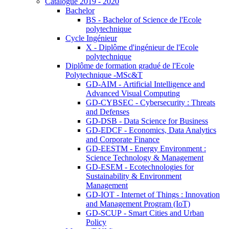
Catalogue 2019 - 2020
Bachelor
BS - Bachelor of Science de l'Ecole
polytechnique
Cycle Ingénieur
X - Diplôme d'ingénieur de l'Ecole
polytechnique
Diplôme de formation gradué de l'Ecole
Polytechnique -MSc&T
GD-AIM - Artificial Intelligence and
Advanced Visual Computing
GD-CYBSEC - Cybersecurity : Threats
and Defenses
GD-DSB - Data Science for Business
GD-EDCF - Economics, Data Analytics
and Corporate Finance
GD-EESTM - Energy Environment :
Science Technology & Management
GD-ESEM - Ecotechnologies for
Sustainability & Environment
Management
GD-IOT - Internet of Things : Innovation
and Management Program (IoT)
GD-SCUP - Smart Cities and Urban
Policy