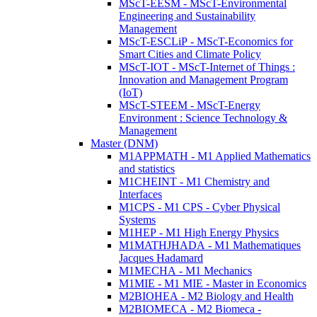
MScT-EESM - MScT-Environmental
Engineering and Sustainability
Management
MScT-ESCLiP - MScT-Economics for
Smart Cities and Climate Policy
MScT-IOT - MScT-Internet of Things :
Innovation and Management Program
(IoT)
MScT-STEEM - MScT-Energy
Environment : Science Technology &
Management
Master (DNM)
M1APPMATH - M1 Applied Mathematics
and statistics
M1CHEINT - M1 Chemistry and
Interfaces
M1CPS - M1 CPS - Cyber Physical
Systems
M1HEP - M1 High Energy Physics
M1MATHJHADA - M1 Mathematiques
Jacques Hadamard
M1MECHA - M1 Mechanics
M1MIE - M1 MIE - Master in Economics
M2BIOHEA - M2 Biology and Health
M2BIOMECA - M2 Biomeca -