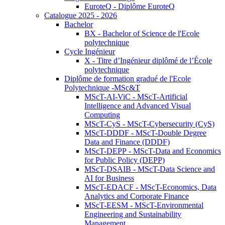
EuroteQ - Diplôme EuroteQ
Catalogue 2025 - 2026
Bachelor
BX - Bachelor of Science de l'Ecole
polytechnique
Cycle Ingénieur
X - Titre d’Ingénieur diplômé de l’École
polytechnique
Diplôme de formation gradué de l'Ecole
Polytechnique -MSc&T
MScT-AI-ViC - MScT-Artificial
Intelligence and Advanced Visual
Computing
MScT-CyS - MScT-Cybersecurity (CyS)
MScT-DDDF - MScT-Double Degree
Data and Finance (DDDF)
MScT-DEPP - MScT-Data and Economics
for Public Policy (DEPP)
MScT-DSAIB - MScT-Data Science and
AI for Business
MScT-EDACF - MScT-Economics, Data
Analytics and Corporate Finance
MScT-EESM - MScT-Environmental
Engineering and Sustainability
Management