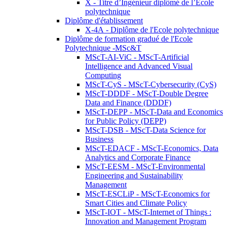
X - Titre d’Ingénieur diplômé de l’École
polytechnique
Diplôme d'établissement
X-4A - Diplôme de l'Ecole polytechnique
Diplôme de formation gradué de l'Ecole
Polytechnique -MSc&T
MScT-AI-ViC - MScT-Artificial
Intelligence and Advanced Visual
Computing
MScT-CyS - MScT-Cybersecurity (CyS)
MScT-DDDF - MScT-Double Degree
Data and Finance (DDDF)
MScT-DEPP - MScT-Data and Economics
for Public Policy (DEPP)
MScT-DSB - MScT-Data Science for
Business
MScT-EDACF - MScT-Economics, Data
Analytics and Corporate Finance
MScT-EESM - MScT-Environmental
Engineering and Sustainability
Management
MScT-ESCLiP - MScT-Economics for
Smart Cities and Climate Policy
MScT-IOT - MScT-Internet of Things :
Innovation and Management Program