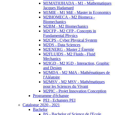
M1MATHJHADA - M1 - Mathematiques
Jacques Hadamard
M1MIE - M1 MiE - Master in Economics
M2BIOMECA - M2 Biomeca -
Biomechanics
M2BM - M2 Biomechanics
M2CFP - M2 CFP - Concepts in
Fundamental Physics
M2CPS - Cyber Physical System
M2DS - Data Sciences
M2ENERG - Master 2 Énergie
M2FLUIDS - M2 Fluids - Fluid
Mechanics
M2IGD - M2 IGD - Interaction, Graphic
and Design
M2MDA - M2 MdA - Mathématiques de
l'Aléatoire
M2MSV - M2 MSV - Mathématiques
pour les Sciences du Vivant
M2PIC - Projet Innovation Conception
Programme d'échange
PEI - Echanges PEI
Catalogue 2020 - 2021
Bachelor
BS - Bachelor of Science de l'Ecole