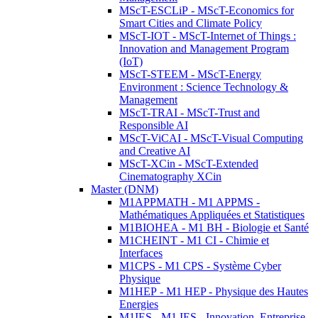
MScT-ESCLiP - MScT-Economics for
Smart Cities and Climate Policy
MScT-IOT - MScT-Internet of Things :
Innovation and Management Program
(IoT)
MScT-STEEM - MScT-Energy
Environment : Science Technology &
Management
MScT-TRAI - MScT-Trust and
Responsible AI
MScT-ViCAI - MScT-Visual Computing
and Creative AI
MScT-XCin - MScT-Extended
Cinematography XCin
Master (DNM)
M1APPMATH - M1 APPMS -
Mathématiques Appliquées et Statistiques
M1BIOHEA - M1 BH - Biologie et Santé
M1CHEINT - M1 CI - Chimie et
Interfaces
M1CPS - M1 CPS - Système Cyber
Physique
M1HEP - M1 HEP - Physique des Hautes
Energies
M1IES - M1 IES - Innovation, Entreprise