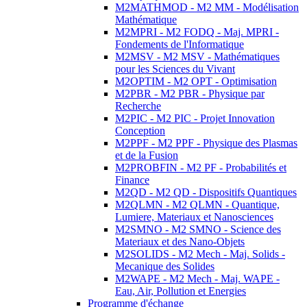
M2MATHMOD - M2 MM - Modélisation
Mathématique
M2MPRI - M2 FODQ - Maj. MPRI -
Fondements de l'Informatique
M2MSV - M2 MSV - Mathématiques
pour les Sciences du Vivant
M2OPTIM - M2 OPT - Optimisation
M2PBR - M2 PBR - Physique par
Recherche
M2PIC - M2 PIC - Projet Innovation
Conception
M2PPF - M2 PPF - Physique des Plasmas
et de la Fusion
M2PROBFIN - M2 PF - Probabilités et
Finance
M2QD - M2 QD - Dispositifs Quantiques
M2QLMN - M2 QLMN - Quantique,
Lumiere, Materiaux et Nanosciences
M2SMNO - M2 SMNO - Science des
Materiaux et des Nano-Objets
M2SOLIDS - M2 Mech - Maj. Solids -
Mecanique des Solides
M2WAPE - M2 Mech - Maj. WAPE -
Eau, Air, Pollution et Energies
Programme d'échange