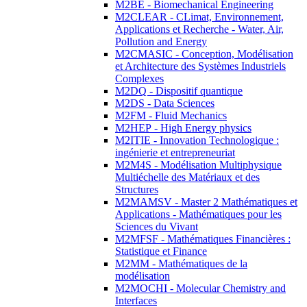
M2BE - Biomechanical Engineering
M2CLEAR - CLimat, Environnement,
Applications et Recherche - Water, Air,
Pollution and Energy
M2CMASIC - Conception, Modélisation
et Architecture des Systèmes Industriels
Complexes
M2DQ - Dispositif quantique
M2DS - Data Sciences
M2FM - Fluid Mechanics
M2HEP - High Energy physics
M2ITIE - Innovation Technologique :
ingénierie et entrepreneuriat
M2M4S - Modélisation Multiphysique
Multiéchelle des Matériaux et des
Structures
M2MAMSV - Master 2 Mathématiques et
Applications - Mathématiques pour les
Sciences du Vivant
M2MFSF - Mathématiques Financières :
Statistique et Finance
M2MM - Mathématiques de la
modélisation
M2MOCHI - Molecular Chemistry and
Interfaces