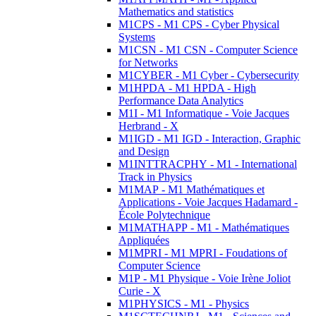
Mathematics and statistics
M1CPS - M1 CPS - Cyber Physical
Systems
M1CSN - M1 CSN - Computer Science
for Networks
M1CYBER - M1 Cyber - Cybersecurity
M1HPDA - M1 HPDA - High
Performance Data Analytics
M1I - M1 Informatique - Voie Jacques
Herbrand - X
M1IGD - M1 IGD - Interaction, Graphic
and Design
M1INTTRACPHY - M1 - International
Track in Physics
M1MAP - M1 Mathématiques et
Applications - Voie Jacques Hadamard -
École Polytechnique
M1MATHAPP - M1 - Mathématiques
Appliquées
M1MPRI - M1 MPRI - Foudations of
Computer Science
M1P - M1 Physique - Voie Irène Joliot
Curie - X
M1PHYSICS - M1 - Physics