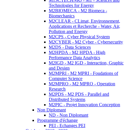
M1SCTECHNRJ - M1 - Sciences and
Technologies for Energy
M2BIOMECA - M2 Biomeca -
Biomechanics
M2CLEAR - CLimat, Environnement,
Applications et Recherche - Water, Air,
Pollution and Energy
M2CPS - Cyber Physical System
M2CYBER - M2 Cyber - Cybersecurity
M2DS - Data Sciences
M2HPDA - M2 HPDA - High
Performance Data Analytics
M2IGD - M2 IGD - Interaction, Graphic
and Design
M2MPRI - M2 MPRI - Foudations of
Computer Science
M2MPRO - M2 MPRO - Operation
Research
M2PDS - M2 PDS - Parallel and
Distributed Systems
M2PIC - Projet Innovation Conception
Non Diplomant
ND - Non Diplomant
Programme d'échange
PEI - Echanges PEI