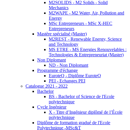
M2SOLIDS - M2 Solids - Solid
Mechanics
M2WAPE - M2 Water, Air, Pollution and
Energy
MSc Entrepreneurs - MSc X-HEC
Entrepreneurs
Mastère spécialisé (Master)
M2REST - Renewable Energy, Science
and Technology
MS ETRE - MS Energies Renouvelables :
Technologies & Entrepreneuriat (Master)
Non Diplomant
ND - Non Diplomant
Programme d'échange
EuroteQ - Diplôme EuroteQ
PEI - Echanges PEI
Catalogue 2021 - 2022
Bachelor
BS - Bachelor of Science de l'Ecole
polytechnique
Cycle Ingénieur
X - Titre d’Ingénieur diplômé de l’École
polytechnique
Diplôme de formation gradué de l'Ecole
Polytechnique -MSc&T