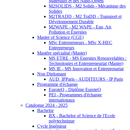
Matériaux et des Nano-Objets
M2SOLIDS - M2 Solids - Mécanique des
Solides
M2TRADD - M2 TraDD - Transport et
Développement Durable
M2WAPE - M2 WAPE - Eau, Air,
Pollution et Énergies
Master of Science (CGE)
MSc Entrepreneurs - MSc X-HEC
Entrepreneurs
Mastère spécialisé (Master)
MS ETRE - MS Energies Renouvelables :
Technologies et Entrepreneuriat (Master)
MS IE - MS Innovation et Entreprenariat
Non Diplomant
AUD_IPParis - AUDITEURS - IP Paris
Programme d'échange
EuroteQ - Diplôme EuroteQ
PEI - Programmes d'échange
internationaux
Catalogue 2024 - 2025
Bachelor
BX - Bachelor of Science de l'Ecole
polytechnique
Cycle Ingénieur