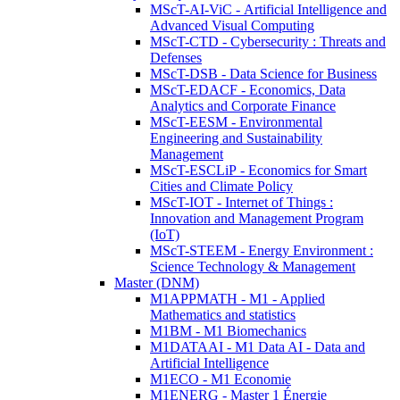
MScT-AI-ViC - Artificial Intelligence and
Advanced Visual Computing
MScT-CTD - Cybersecurity : Threats and
Defenses
MScT-DSB - Data Science for Business
MScT-EDACF - Economics, Data
Analytics and Corporate Finance
MScT-EESM - Environmental
Engineering and Sustainability
Management
MScT-ESCLiP - Economics for Smart
Cities and Climate Policy
MScT-IOT - Internet of Things :
Innovation and Management Program
(IoT)
MScT-STEEM - Energy Environment :
Science Technology & Management
Master (DNM)
M1APPMATH - M1 - Applied
Mathematics and statistics
M1BM - M1 Biomechanics
M1DATAAI - M1 Data AI - Data and
Artificial Intelligence
M1ECO - M1 Economie
M1ENERG - Master 1 Énergie