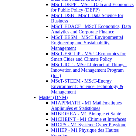
MScT-DEPP - MScT-Data and Economics
for Public Policy (DEPP)
MScT-DSB - MScT-Data Science for
Business
MScT-EDACF - MScT-Economics, Data
Analytics and Corporate Finance
MScT-EESM - MScT-Environmental
Engineering and Sustainability
Management
MScT-ESCLiP - MScT-Economics for
Smart Cities and Climate Policy
MScT-IOT - MScT-Internet of Things :
Innovation and Management Program
(IoT)
MScT-STEEM - MScT-Energy
Environment : Science Technology &
Management
Master (DNM)
M1APPMATH - M1 Mathématiques
Appliquées et Statistiques
M1BIOHEA - M1 Biologie et Santé
M1CHEINT - M1 Chimie et Interfaces
M1CPS - M1 Système Cyber Physique
M1HEP - M1 Physique des Hautes
Energies