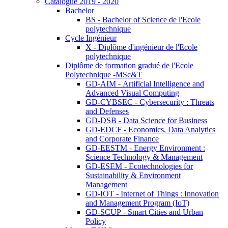
Catalogue 2019 - 2020
Bachelor
BS - Bachelor of Science de l'Ecole
polytechnique
Cycle Ingénieur
X - Diplôme d'ingénieur de l'Ecole
polytechnique
Diplôme de formation gradué de l'Ecole
Polytechnique -MSc&T
GD-AIM - Artificial Intelligence and
Advanced Visual Computing
GD-CYBSEC - Cybersecurity : Threats
and Defenses
GD-DSB - Data Science for Business
GD-EDCF - Economics, Data Analytics
and Corporate Finance
GD-EESTM - Energy Environment :
Science Technology & Management
GD-ESEM - Ecotechnologies for
Sustainability & Environment
Management
GD-IOT - Internet of Things : Innovation
and Management Program (IoT)
GD-SCUP - Smart Cities and Urban
Policy