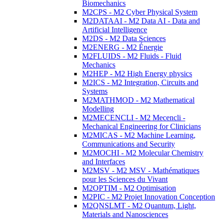
Biomechanics
M2CPS - M2 Cyber Physical System
M2DATAAI - M2 Data AI - Data and
Artificial Intelligence
M2DS - M2 Data Sciences
M2ENERG - M2 Énergie
M2FLUIDS - M2 Fluids - Fluid
Mechanics
M2HEP - M2 High Energy physics
M2ICS - M2 Integration, Circuits and
Systems
M2MATHMOD - M2 Mathematical
Modelling
M2MECENCLI - M2 Mecencli -
Mechanical Engineering for Clinicians
M2MICAS - M2 Machine Learning,
Communications and Security
M2MOCHI - M2 Molecular Chemistry
and Interfaces
M2MSV - M2 MSV - Mathématiques
pour les Sciences du Vivant
M2OPTIM - M2 Optimisation
M2PIC - M2 Projet Innovation Conception
M2QNSLMT - M2 Quantum, Light,
Materials and Nanosciences