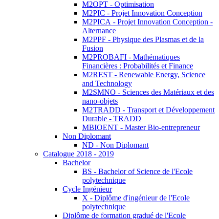
M2OPT - Optimisation
M2PIC - Projet Innovation Conception
M2PICA - Projet Innovation Conception -
Alternance
M2PPF - Physique des Plasmas et de la
Fusion
M2PROBAFI - Mathématiques
Financières : Probabilités et Finance
M2REST - Renewable Energy, Science
and Technology
M2SMNO - Sciences des Matériaux et des
nano-objets
M2TRADD - Transport et Développement
Durable - TRADD
MBIOENT - Master Bio-entrepreneur
Non Diplomant
ND - Non Diplomant
Catalogue 2018 - 2019
Bachelor
BS - Bachelor of Science de l'Ecole
polytechnique
Cycle Ingénieur
X - Diplôme d'ingénieur de l'Ecole
polytechnique
Diplôme de formation gradué de l'Ecole