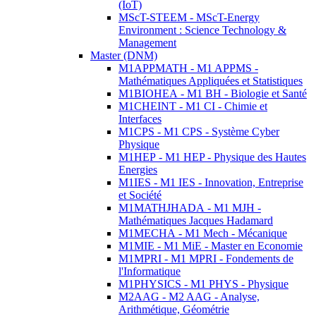
(IoT)
MScT-STEEM - MScT-Energy
Environment : Science Technology &
Management
Master (DNM)
M1APPMATH - M1 APPMS -
Mathématiques Appliquées et Statistiques
M1BIOHEA - M1 BH - Biologie et Santé
M1CHEINT - M1 CI - Chimie et
Interfaces
M1CPS - M1 CPS - Système Cyber
Physique
M1HEP - M1 HEP - Physique des Hautes
Energies
M1IES - M1 IES - Innovation, Entreprise
et Société
M1MATHJHADA - M1 MJH -
Mathématiques Jacques Hadamard
M1MECHA - M1 Mech - Mécanique
M1MIE - M1 MiE - Master en Economie
M1MPRI - M1 MPRI - Fondements de
l'Informatique
M1PHYSICS - M1 PHYS - Physique
M2AAG - M2 AAG - Analyse,
Arithmétique, Géométrie