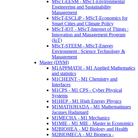
MScT-EESM - MScT-Environmental
Engineering and Sustainability
Management
MScT-ESCLiP - MScT-Economics for
Smart Cities and Climate Policy
MScT-IOT - MScT-Internet of Things :
Innovation and Management Program
(IoT)
MScT-STEEM - MScT-Energy
Environment : Science Technology &
Management
Master (DNM)
M1APPMATH - M1 Applied Mathematics
and statistics
M1CHEINT - M1 Chemistry and
Interfaces
M1CPS - M1 CPS - Cyber Physical
Systems
M1HEP - M1 High Energy Physics
M1MATHJHADA - M1 Mathematiques
Jacques Hadamard
M1MECHA - M1 Mechanics
M1MIE - M1 MIE - Master in Economics
M2BIOHEA - M2 Biology and Health
M2BIOMECA - M2 Biomeca -