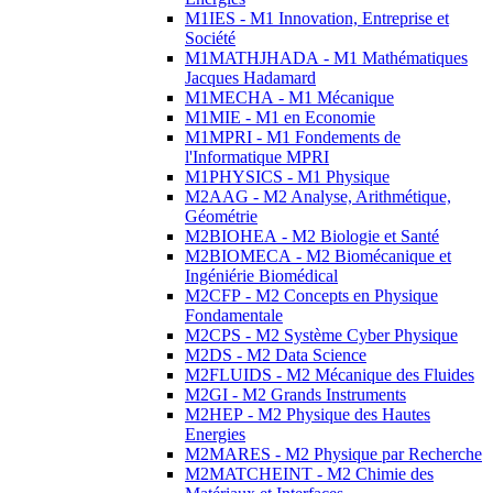
M1IES - M1 Innovation, Entreprise et
Société
M1MATHJHADA - M1 Mathématiques
Jacques Hadamard
M1MECHA - M1 Mécanique
M1MIE - M1 en Economie
M1MPRI - M1 Fondements de
l'Informatique MPRI
M1PHYSICS - M1 Physique
M2AAG - M2 Analyse, Arithmétique,
Géométrie
M2BIOHEA - M2 Biologie et Santé
M2BIOMECA - M2 Biomécanique et
Ingéniérie Biomédical
M2CFP - M2 Concepts en Physique
Fondamentale
M2CPS - M2 Système Cyber Physique
M2DS - M2 Data Science
M2FLUIDS - M2 Mécanique des Fluides
M2GI - M2 Grands Instruments
M2HEP - M2 Physique des Hautes
Energies
M2MARES - M2 Physique par Recherche
M2MATCHEINT - M2 Chimie des