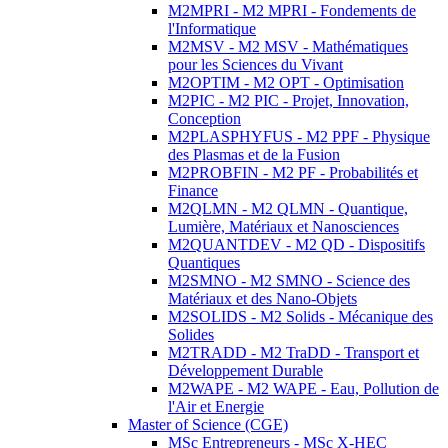
M2MPRI - M2 MPRI - Fondements de
l'Informatique
M2MSV - M2 MSV - Mathématiques
pour les Sciences du Vivant
M2OPTIM - M2 OPT - Optimisation
M2PIC - M2 PIC - Projet, Innovation,
Conception
M2PLASPHYFUS - M2 PPF - Physique
des Plasmas et de la Fusion
M2PROBFIN - M2 PF - Probabilités et
Finance
M2QLMN - M2 QLMN - Quantique,
Lumière, Matériaux et Nanosciences
M2QUANTDEV - M2 QD - Dispositifs
Quantiques
M2SMNO - M2 SMNO - Science des
Matériaux et des Nano-Objets
M2SOLIDS - M2 Solids - Mécanique des
Solides
M2TRADD - M2 TraDD - Transport et
Développement Durable
M2WAPE - M2 WAPE - Eau, Pollution de
l'Air et Energie
Master of Science (CGE)
MSc Entrepreneurs - MSc X-HEC