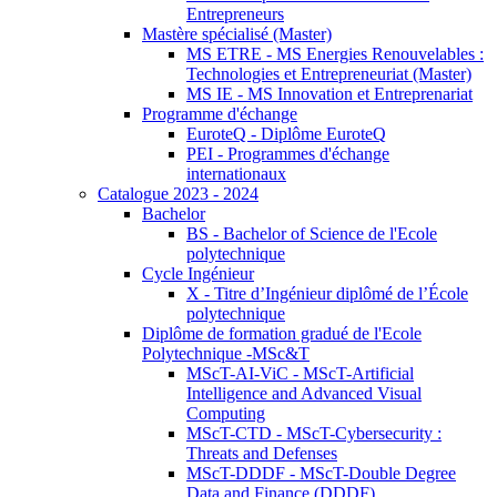
Entrepreneurs
Mastère spécialisé (Master)
MS ETRE - MS Energies Renouvelables :
Technologies et Entrepreneuriat (Master)
MS IE - MS Innovation et Entreprenariat
Programme d'échange
EuroteQ - Diplôme EuroteQ
PEI - Programmes d'échange
internationaux
Catalogue 2023 - 2024
Bachelor
BS - Bachelor of Science de l'Ecole
polytechnique
Cycle Ingénieur
X - Titre d’Ingénieur diplômé de l’École
polytechnique
Diplôme de formation gradué de l'Ecole
Polytechnique -MSc&T
MScT-AI-ViC - MScT-Artificial
Intelligence and Advanced Visual
Computing
MScT-CTD - MScT-Cybersecurity :
Threats and Defenses
MScT-DDDF - MScT-Double Degree
Data and Finance (DDDF)