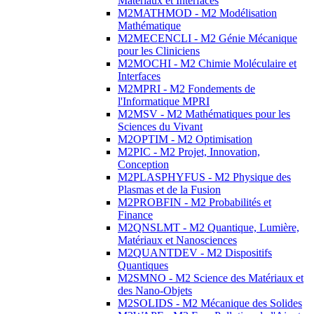
Matériaux et Interfaces
M2MATHMOD - M2 Modélisation
Mathématique
M2MECENCLI - M2 Génie Mécanique
pour les Cliniciens
M2MOCHI - M2 Chimie Moléculaire et
Interfaces
M2MPRI - M2 Fondements de
l'Informatique MPRI
M2MSV - M2 Mathématiques pour les
Sciences du Vivant
M2OPTIM - M2 Optimisation
M2PIC - M2 Projet, Innovation,
Conception
M2PLASPHYFUS - M2 Physique des
Plasmas et de la Fusion
M2PROBFIN - M2 Probabilités et
Finance
M2QNSLMT - M2 Quantique, Lumière,
Matériaux et Nanosciences
M2QUANTDEV - M2 Dispositifs
Quantiques
M2SMNO - M2 Science des Matériaux et
des Nano-Objets
M2SOLIDS - M2 Mécanique des Solides