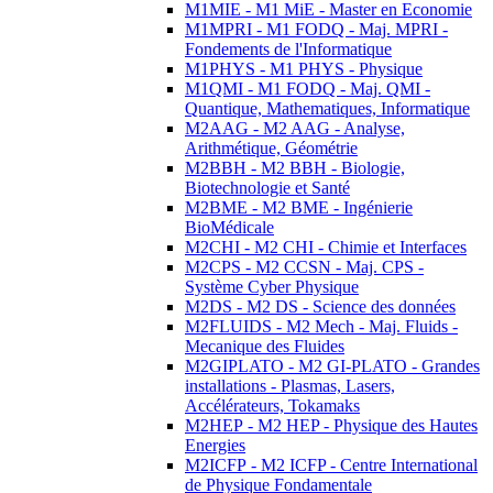
M1MIE - M1 MiE - Master en Economie
M1MPRI - M1 FODQ - Maj. MPRI -
Fondements de l'Informatique
M1PHYS - M1 PHYS - Physique
M1QMI - M1 FODQ - Maj. QMI -
Quantique, Mathematiques, Informatique
M2AAG - M2 AAG - Analyse,
Arithmétique, Géométrie
M2BBH - M2 BBH - Biologie,
Biotechnologie et Santé
M2BME - M2 BME - Ingénierie
BioMédicale
M2CHI - M2 CHI - Chimie et Interfaces
M2CPS - M2 CCSN - Maj. CPS -
Système Cyber Physique
M2DS - M2 DS - Science des données
M2FLUIDS - M2 Mech - Maj. Fluids -
Mecanique des Fluides
M2GIPLATO - M2 GI-PLATO - Grandes
installations - Plasmas, Lasers,
Accélérateurs, Tokamaks
M2HEP - M2 HEP - Physique des Hautes
Energies
M2ICFP - M2 ICFP - Centre International
de Physique Fondamentale