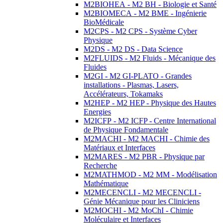
M2BIOHEA - M2 BH - Biologie et Santé
M2BIOMECA - M2 BME - Ingénierie
BioMédicale
M2CPS - M2 CPS - Système Cyber
Physique
M2DS - M2 DS - Data Science
M2FLUIDS - M2 Fluids - Mécanique des
Fluides
M2GI - M2 GI-PLATO - Grandes
installations - Plasmas, Lasers,
Accélérateurs, Tokamaks
M2HEP - M2 HEP - Physique des Hautes
Energies
M2ICFP - M2 ICFP - Centre International
de Physique Fondamentale
M2MACHI - M2 MACHI - Chimie des
Matériaux et Interfaces
M2MARES - M2 PBR - Physique par
Recherche
M2MATHMOD - M2 MM - Modélisation
Mathématique
M2MECENCLI - M2 MECENCLI -
Génie Mécanique pour les Cliniciens
M2MOCHI - M2 MoChI - Chimie
Moléculaire et Interfaces