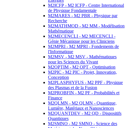
Energies
M2ICFP - M2 ICFP - Centre International
de Physique Fondamentale
M2MARES - M2 PBR - Physique par
Recherche
M2MATHMOD - M2 MM - Modélisation
Mathématique
M2MECENCLI - M2 MECENCLI -
Génie Mécanique pour les Cliniciens
M2MPRI - M2 MPRI - Fondements de
l'Informatique
M2MSV - M2 MSV - Mathématiques
pour les Sciences du Vivant
M2OPTIM - M2 OPT - Optimisation
M2PIC - M2 PIC - Projet, Innovation,
Conception
M2PLASPHYFUS - M2 PPF - Physique
des Plasmas et de la Fusion
M2PROBFIN - M2 PF - Probabilités et
Finance
M2QLMN - M2 QLMN - Quantique,
Lumière, Matériaux et Nanosciences
M2QUANTDEV - M2 QD - Dispositifs
Quantiques
M2SMNO - M2 SMNO - Science des