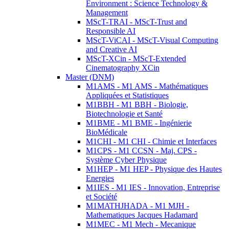
Environment : Science Technology &
Management
MScT-TRAI - MScT-Trust and
Responsible AI
MScT-ViCAI - MScT-Visual Computing
and Creative AI
MScT-XCin - MScT-Extended
Cinematography XCin
Master (DNM)
M1AMS - M1 AMS - Mathématiques
Appliquées et Statistiques
M1BBH - M1 BBH - Biologie,
Biotechnologie et Santé
M1BME - M1 BME - Ingénierie
BioMédicale
M1CHI - M1 CHI - Chimie et Interfaces
M1CPS - M1 CCSN - Maj. CPS -
Système Cyber Physique
M1HEP - M1 HEP - Physique des Hautes
Energies
M1IES - M1 IES - Innovation, Entreprise
et Société
M1MATHJHADA - M1 MJH -
Mathematiques Jacques Hadamard
M1MEC - M1 Mech - Mecanique