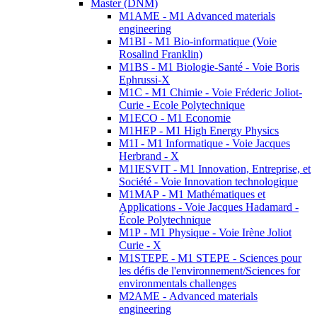
Master (DNM)
M1AME - M1 Advanced materials
engineering
M1BI - M1 Bio-informatique (Voie
Rosalind Franklin)
M1BS - M1 Biologie-Santé - Voie Boris
Ephrussi-X
M1C - M1 Chimie - Voie Fréderic Joliot-
Curie - Ecole Polytechnique
M1ECO - M1 Economie
M1HEP - M1 High Energy Physics
M1I - M1 Informatique - Voie Jacques
Herbrand - X
M1IESVIT - M1 Innovation, Entreprise, et
Société - Voie Innovation technologique
M1MAP - M1 Mathématiques et
Applications - Voie Jacques Hadamard -
École Polytechnique
M1P - M1 Physique - Voie Irène Joliot
Curie - X
M1STEPE - M1 STEPE - Sciences pour
les défis de l'environnement/Sciences for
environmentals challenges
M2AME - Advanced materials
engineering