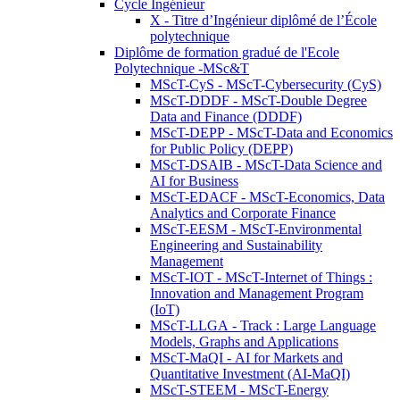
Cycle Ingénieur
X - Titre d’Ingénieur diplômé de l’École
polytechnique
Diplôme de formation gradué de l'Ecole
Polytechnique -MSc&T
MScT-CyS - MScT-Cybersecurity (CyS)
MScT-DDDF - MScT-Double Degree
Data and Finance (DDDF)
MScT-DEPP - MScT-Data and Economics
for Public Policy (DEPP)
MScT-DSAIB - MScT-Data Science and
AI for Business
MScT-EDACF - MScT-Economics, Data
Analytics and Corporate Finance
MScT-EESM - MScT-Environmental
Engineering and Sustainability
Management
MScT-IOT - MScT-Internet of Things :
Innovation and Management Program
(IoT)
MScT-LLGA - Track : Large Language
Models, Graphs and Applications
MScT-MaQI - AI for Markets and
Quantitative Investment (AI-MaQI)
MScT-STEEM - MScT-Energy