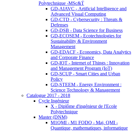
Polytechnique -MSc&T
GD-AIAVC - Artificial Intelligence and
Advanced Visual Computing
GD-CTD - Cybersecurity : Threats &
Defenses
GD-DSB - Data Science for Business
GD-ECOSEM - Ecotechnologies for
Sustainability & Environment
Management
GD-EDACF - Economics, Data Analytics
and Corporate Finance
GD-IOT - Internet of Things : Innovation
and Management Program (IoT)
GD-SCUP - Smart Cities and Urban
Policy
GD-STEEM - Energy Environment :
Science Technology & Management
Catalogue 2017 - 2018
Cycle Ingénieur
X - Diplôme d'ingénieur de l'Ecole
Polytechnique
Master (DNM)
M1QMI - M1 FODQ - Maj. QMI -
Quantique, mathematiques, informatique