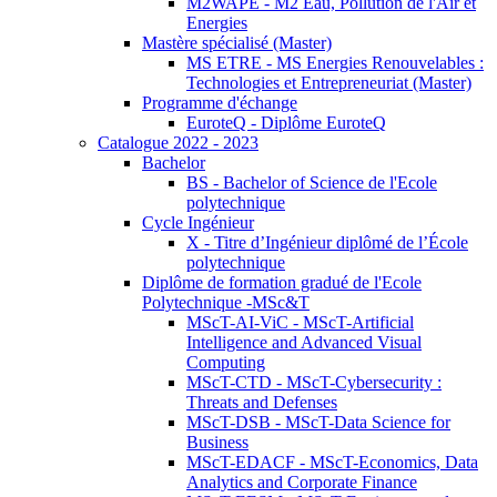
M2WAPE - M2 Eau, Pollution de l'Air et
Energies
Mastère spécialisé (Master)
MS ETRE - MS Energies Renouvelables :
Technologies et Entrepreneuriat (Master)
Programme d'échange
EuroteQ - Diplôme EuroteQ
Catalogue 2022 - 2023
Bachelor
BS - Bachelor of Science de l'Ecole
polytechnique
Cycle Ingénieur
X - Titre d’Ingénieur diplômé de l’École
polytechnique
Diplôme de formation gradué de l'Ecole
Polytechnique -MSc&T
MScT-AI-ViC - MScT-Artificial
Intelligence and Advanced Visual
Computing
MScT-CTD - MScT-Cybersecurity :
Threats and Defenses
MScT-DSB - MScT-Data Science for
Business
MScT-EDACF - MScT-Economics, Data
Analytics and Corporate Finance