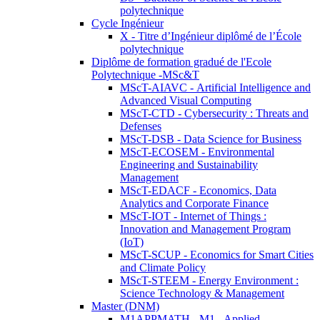
polytechnique
Cycle Ingénieur
X - Titre d’Ingénieur diplômé de l’École
polytechnique
Diplôme de formation gradué de l'Ecole
Polytechnique -MSc&T
MScT-AIAVC - Artificial Intelligence and
Advanced Visual Computing
MScT-CTD - Cybersecurity : Threats and
Defenses
MScT-DSB - Data Science for Business
MScT-ECOSEM - Environmental
Engineering and Sustainability
Management
MScT-EDACF - Economics, Data
Analytics and Corporate Finance
MScT-IOT - Internet of Things :
Innovation and Management Program
(IoT)
MScT-SCUP - Economics for Smart Cities
and Climate Policy
MScT-STEEM - Energy Environment :
Science Technology & Management
Master (DNM)
M1APPMATH - M1 - Applied