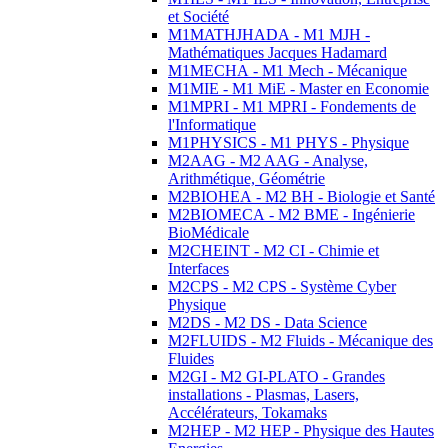
et Société
M1MATHJHADA - M1 MJH -
Mathématiques Jacques Hadamard
M1MECHA - M1 Mech - Mécanique
M1MIE - M1 MiE - Master en Economie
M1MPRI - M1 MPRI - Fondements de
l'Informatique
M1PHYSICS - M1 PHYS - Physique
M2AAG - M2 AAG - Analyse,
Arithmétique, Géométrie
M2BIOHEA - M2 BH - Biologie et Santé
M2BIOMECA - M2 BME - Ingénierie
BioMédicale
M2CHEINT - M2 CI - Chimie et
Interfaces
M2CPS - M2 CPS - Système Cyber
Physique
M2DS - M2 DS - Data Science
M2FLUIDS - M2 Fluids - Mécanique des
Fluides
M2GI - M2 GI-PLATO - Grandes
installations - Plasmas, Lasers,
Accélérateurs, Tokamaks
M2HEP - M2 HEP - Physique des Hautes