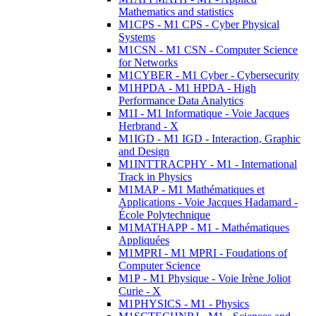
Mathematics and statistics
M1CPS - M1 CPS - Cyber Physical
Systems
M1CSN - M1 CSN - Computer Science
for Networks
M1CYBER - M1 Cyber - Cybersecurity
M1HPDA - M1 HPDA - High
Performance Data Analytics
M1I - M1 Informatique - Voie Jacques
Herbrand - X
M1IGD - M1 IGD - Interaction, Graphic
and Design
M1INTTRACPHY - M1 - International
Track in Physics
M1MAP - M1 Mathématiques et
Applications - Voie Jacques Hadamard -
École Polytechnique
M1MATHAPP - M1 - Mathématiques
Appliquées
M1MPRI - M1 MPRI - Foudations of
Computer Science
M1P - M1 Physique - Voie Irène Joliot
Curie - X
M1PHYSICS - M1 - Physics