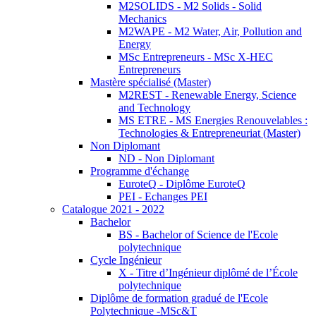
M2SOLIDS - M2 Solids - Solid
Mechanics
M2WAPE - M2 Water, Air, Pollution and
Energy
MSc Entrepreneurs - MSc X-HEC
Entrepreneurs
Mastère spécialisé (Master)
M2REST - Renewable Energy, Science
and Technology
MS ETRE - MS Energies Renouvelables :
Technologies & Entrepreneuriat (Master)
Non Diplomant
ND - Non Diplomant
Programme d'échange
EuroteQ - Diplôme EuroteQ
PEI - Echanges PEI
Catalogue 2021 - 2022
Bachelor
BS - Bachelor of Science de l'Ecole
polytechnique
Cycle Ingénieur
X - Titre d’Ingénieur diplômé de l’École
polytechnique
Diplôme de formation gradué de l'Ecole
Polytechnique -MSc&T