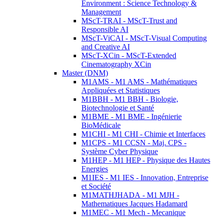
Environment : Science Technology &
Management
MScT-TRAI - MScT-Trust and
Responsible AI
MScT-ViCAI - MScT-Visual Computing
and Creative AI
MScT-XCin - MScT-Extended
Cinematography XCin
Master (DNM)
M1AMS - M1 AMS - Mathématiques
Appliquées et Statistiques
M1BBH - M1 BBH - Biologie,
Biotechnologie et Santé
M1BME - M1 BME - Ingénierie
BioMédicale
M1CHI - M1 CHI - Chimie et Interfaces
M1CPS - M1 CCSN - Maj. CPS -
Système Cyber Physique
M1HEP - M1 HEP - Physique des Hautes
Energies
M1IES - M1 IES - Innovation, Entreprise
et Société
M1MATHJHADA - M1 MJH -
Mathematiques Jacques Hadamard
M1MEC - M1 Mech - Mecanique