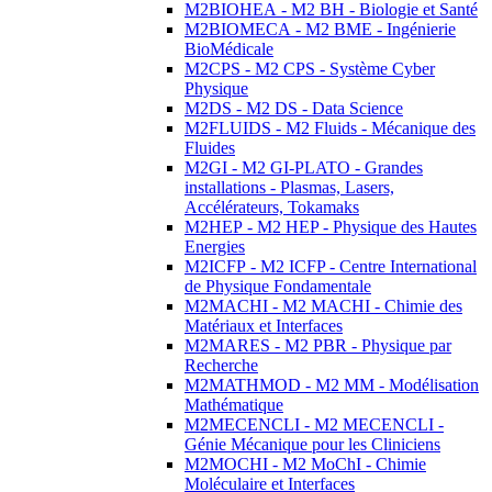
M2BIOHEA - M2 BH - Biologie et Santé
M2BIOMECA - M2 BME - Ingénierie
BioMédicale
M2CPS - M2 CPS - Système Cyber
Physique
M2DS - M2 DS - Data Science
M2FLUIDS - M2 Fluids - Mécanique des
Fluides
M2GI - M2 GI-PLATO - Grandes
installations - Plasmas, Lasers,
Accélérateurs, Tokamaks
M2HEP - M2 HEP - Physique des Hautes
Energies
M2ICFP - M2 ICFP - Centre International
de Physique Fondamentale
M2MACHI - M2 MACHI - Chimie des
Matériaux et Interfaces
M2MARES - M2 PBR - Physique par
Recherche
M2MATHMOD - M2 MM - Modélisation
Mathématique
M2MECENCLI - M2 MECENCLI -
Génie Mécanique pour les Cliniciens
M2MOCHI - M2 MoChI - Chimie
Moléculaire et Interfaces