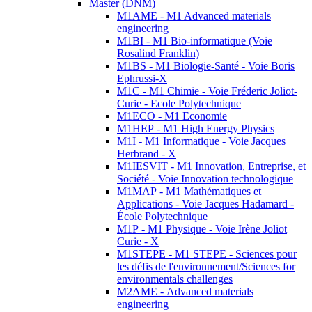
Master (DNM)
M1AME - M1 Advanced materials
engineering
M1BI - M1 Bio-informatique (Voie
Rosalind Franklin)
M1BS - M1 Biologie-Santé - Voie Boris
Ephrussi-X
M1C - M1 Chimie - Voie Fréderic Joliot-
Curie - Ecole Polytechnique
M1ECO - M1 Economie
M1HEP - M1 High Energy Physics
M1I - M1 Informatique - Voie Jacques
Herbrand - X
M1IESVIT - M1 Innovation, Entreprise, et
Société - Voie Innovation technologique
M1MAP - M1 Mathématiques et
Applications - Voie Jacques Hadamard -
École Polytechnique
M1P - M1 Physique - Voie Irène Joliot
Curie - X
M1STEPE - M1 STEPE - Sciences pour
les défis de l'environnement/Sciences for
environmentals challenges
M2AME - Advanced materials
engineering