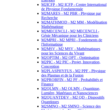
Energies
M2ICFP - M2 ICFP - Centre International
de Physique Fondamentale
M2MARES - M2 PBR - Physique par
Recherche
M2MATHMOD - M2 MM - Modélisation
Mathématique
M2MECENCLI - M2 MECENCLI -
Génie Mécanique pour les Cliniciens
M2MPRI - M2 MPRI - Fondements de
l'Informatique
M2MSV - M2 MSV - Mathématiques
pour les Sciences du Vivant
M2OPTIM - M2 OPT - Optimisation
M2PIC - M2 PIC - Projet, Innovation,
Conception
M2PLASPHYFUS - M2 PPF - Physique
des Plasmas et de la Fusion
M2PROBFIN - M2 PF - Probabilités et
Finance
M2QLMN - M2 QLMN - Quantique,
Lumière, Matériaux et Nanosciences
M2QUANTDEV - M2 QD - Dispositifs
Quantiques
M2SMNO - M2 SMNO - Science des