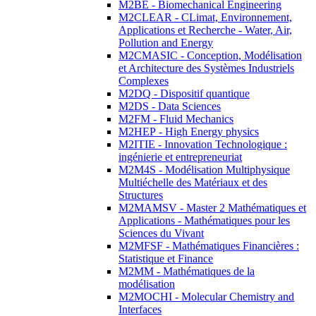
M2BE - Biomechanical Engineering
M2CLEAR - CLimat, Environnement,
Applications et Recherche - Water, Air,
Pollution and Energy
M2CMASIC - Conception, Modélisation
et Architecture des Systèmes Industriels
Complexes
M2DQ - Dispositif quantique
M2DS - Data Sciences
M2FM - Fluid Mechanics
M2HEP - High Energy physics
M2ITIE - Innovation Technologique :
ingénierie et entrepreneuriat
M2M4S - Modélisation Multiphysique
Multiéchelle des Matériaux et des
Structures
M2MAMSV - Master 2 Mathématiques et
Applications - Mathématiques pour les
Sciences du Vivant
M2MFSF - Mathématiques Financières :
Statistique et Finance
M2MM - Mathématiques de la
modélisation
M2MOCHI - Molecular Chemistry and
Interfaces