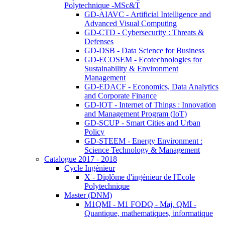
Polytechnique -MSc&T
GD-AIAVC - Artificial Intelligence and
Advanced Visual Computing
GD-CTD - Cybersecurity : Threats &
Defenses
GD-DSB - Data Science for Business
GD-ECOSEM - Ecotechnologies for
Sustainability & Environment
Management
GD-EDACF - Economics, Data Analytics
and Corporate Finance
GD-IOT - Internet of Things : Innovation
and Management Program (IoT)
GD-SCUP - Smart Cities and Urban
Policy
GD-STEEM - Energy Environment :
Science Technology & Management
Catalogue 2017 - 2018
Cycle Ingénieur
X - Diplôme d'ingénieur de l'Ecole
Polytechnique
Master (DNM)
M1QMI - M1 FODQ - Maj. QMI -
Quantique, mathematiques, informatique