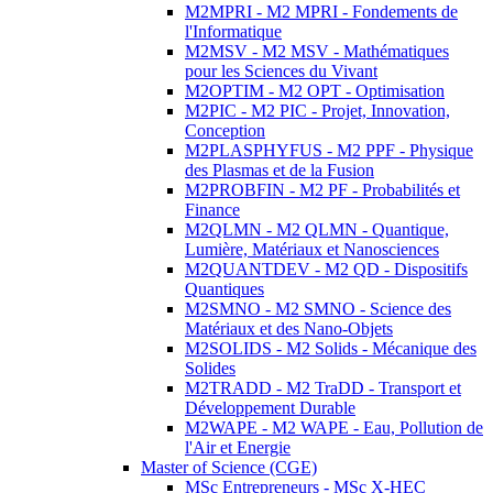
M2MPRI - M2 MPRI - Fondements de
l'Informatique
M2MSV - M2 MSV - Mathématiques
pour les Sciences du Vivant
M2OPTIM - M2 OPT - Optimisation
M2PIC - M2 PIC - Projet, Innovation,
Conception
M2PLASPHYFUS - M2 PPF - Physique
des Plasmas et de la Fusion
M2PROBFIN - M2 PF - Probabilités et
Finance
M2QLMN - M2 QLMN - Quantique,
Lumière, Matériaux et Nanosciences
M2QUANTDEV - M2 QD - Dispositifs
Quantiques
M2SMNO - M2 SMNO - Science des
Matériaux et des Nano-Objets
M2SOLIDS - M2 Solids - Mécanique des
Solides
M2TRADD - M2 TraDD - Transport et
Développement Durable
M2WAPE - M2 WAPE - Eau, Pollution de
l'Air et Energie
Master of Science (CGE)
MSc Entrepreneurs - MSc X-HEC