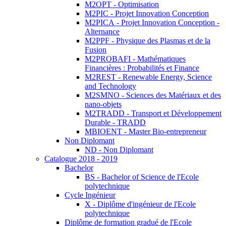
M2OPT - Optimisation
M2PIC - Projet Innovation Conception
M2PICA - Projet Innovation Conception -
Alternance
M2PPF - Physique des Plasmas et de la
Fusion
M2PROBAFI - Mathématiques
Financières : Probabilités et Finance
M2REST - Renewable Energy, Science
and Technology
M2SMNO - Sciences des Matériaux et des
nano-objets
M2TRADD - Transport et Développement
Durable - TRADD
MBIOENT - Master Bio-entrepreneur
Non Diplomant
ND - Non Diplomant
Catalogue 2018 - 2019
Bachelor
BS - Bachelor of Science de l'Ecole
polytechnique
Cycle Ingénieur
X - Diplôme d'ingénieur de l'Ecole
polytechnique
Diplôme de formation gradué de l'Ecole