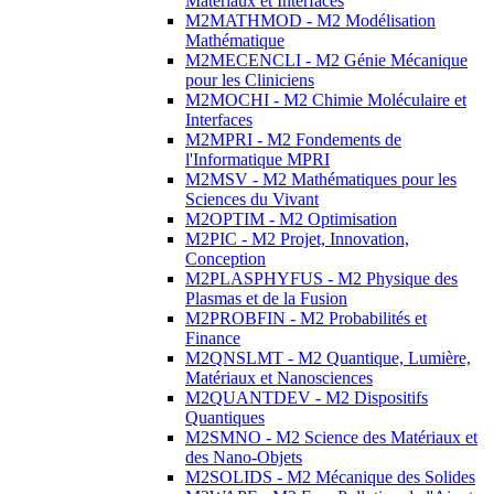
Matériaux et Interfaces
M2MATHMOD - M2 Modélisation
Mathématique
M2MECENCLI - M2 Génie Mécanique
pour les Cliniciens
M2MOCHI - M2 Chimie Moléculaire et
Interfaces
M2MPRI - M2 Fondements de
l'Informatique MPRI
M2MSV - M2 Mathématiques pour les
Sciences du Vivant
M2OPTIM - M2 Optimisation
M2PIC - M2 Projet, Innovation,
Conception
M2PLASPHYFUS - M2 Physique des
Plasmas et de la Fusion
M2PROBFIN - M2 Probabilités et
Finance
M2QNSLMT - M2 Quantique, Lumière,
Matériaux et Nanosciences
M2QUANTDEV - M2 Dispositifs
Quantiques
M2SMNO - M2 Science des Matériaux et
des Nano-Objets
M2SOLIDS - M2 Mécanique des Solides