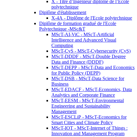
X - Titre d’Ingénieur diplômé de l’École
polytechnique
Diplôme d'établissement
X-4A - Diplôme de l'Ecole polytechnique
Diplôme de formation gradué de l'Ecole
Polytechnique -MSc&T
MScT-AI-ViC - MScT-Artificial
Intelligence and Advanced Visual
Computing
MScT-CyS - MScT-Cybersecurity (CyS)
MScT-DDDF - MScT-Double Degree
Data and Finance (DDDF)
MScT-DEPP - MScT-Data and Economics
for Public Policy (DEPP)
MScT-DSB - MScT-Data Science for
Business
MScT-EDACF - MScT-Economics, Data
Analytics and Corporate Finance
MScT-EESM - MScT-Environmental
Engineering and Sustainability
Management
MScT-ESCLiP - MScT-Economics for
Smart Cities and Climate Policy
MScT-IOT - MScT-Internet of Things :
Innovation and Management Program