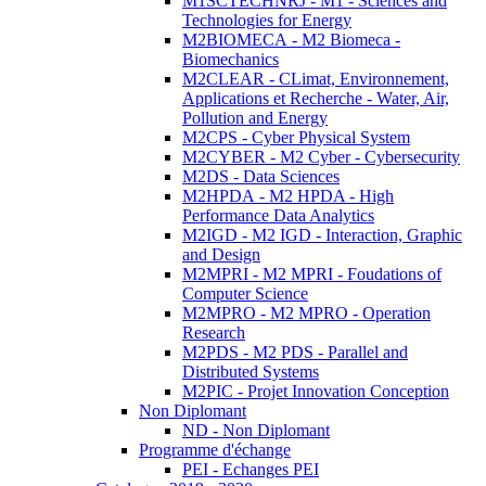
M1SCTECHNRJ - M1 - Sciences and
Technologies for Energy
M2BIOMECA - M2 Biomeca -
Biomechanics
M2CLEAR - CLimat, Environnement,
Applications et Recherche - Water, Air,
Pollution and Energy
M2CPS - Cyber Physical System
M2CYBER - M2 Cyber - Cybersecurity
M2DS - Data Sciences
M2HPDA - M2 HPDA - High
Performance Data Analytics
M2IGD - M2 IGD - Interaction, Graphic
and Design
M2MPRI - M2 MPRI - Foudations of
Computer Science
M2MPRO - M2 MPRO - Operation
Research
M2PDS - M2 PDS - Parallel and
Distributed Systems
M2PIC - Projet Innovation Conception
Non Diplomant
ND - Non Diplomant
Programme d'échange
PEI - Echanges PEI