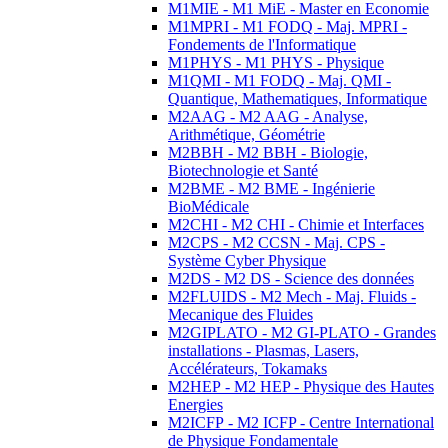
M1MIE - M1 MiE - Master en Economie
M1MPRI - M1 FODQ - Maj. MPRI -
Fondements de l'Informatique
M1PHYS - M1 PHYS - Physique
M1QMI - M1 FODQ - Maj. QMI -
Quantique, Mathematiques, Informatique
M2AAG - M2 AAG - Analyse,
Arithmétique, Géométrie
M2BBH - M2 BBH - Biologie,
Biotechnologie et Santé
M2BME - M2 BME - Ingénierie
BioMédicale
M2CHI - M2 CHI - Chimie et Interfaces
M2CPS - M2 CCSN - Maj. CPS -
Système Cyber Physique
M2DS - M2 DS - Science des données
M2FLUIDS - M2 Mech - Maj. Fluids -
Mecanique des Fluides
M2GIPLATO - M2 GI-PLATO - Grandes
installations - Plasmas, Lasers,
Accélérateurs, Tokamaks
M2HEP - M2 HEP - Physique des Hautes
Energies
M2ICFP - M2 ICFP - Centre International
de Physique Fondamentale