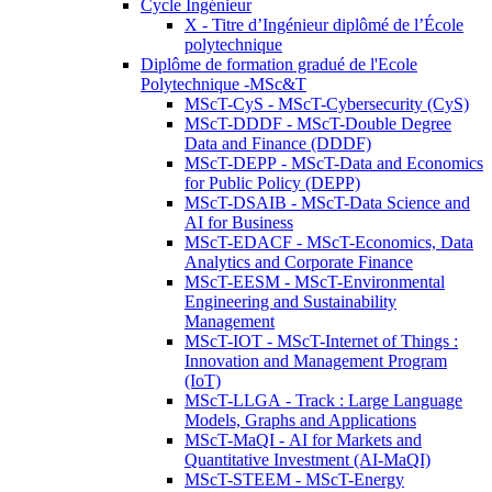
Cycle Ingénieur
X - Titre d’Ingénieur diplômé de l’École
polytechnique
Diplôme de formation gradué de l'Ecole
Polytechnique -MSc&T
MScT-CyS - MScT-Cybersecurity (CyS)
MScT-DDDF - MScT-Double Degree
Data and Finance (DDDF)
MScT-DEPP - MScT-Data and Economics
for Public Policy (DEPP)
MScT-DSAIB - MScT-Data Science and
AI for Business
MScT-EDACF - MScT-Economics, Data
Analytics and Corporate Finance
MScT-EESM - MScT-Environmental
Engineering and Sustainability
Management
MScT-IOT - MScT-Internet of Things :
Innovation and Management Program
(IoT)
MScT-LLGA - Track : Large Language
Models, Graphs and Applications
MScT-MaQI - AI for Markets and
Quantitative Investment (AI-MaQI)
MScT-STEEM - MScT-Energy