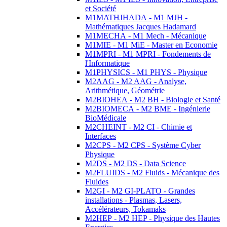
et Société
M1MATHJHADA - M1 MJH -
Mathématiques Jacques Hadamard
M1MECHA - M1 Mech - Mécanique
M1MIE - M1 MiE - Master en Economie
M1MPRI - M1 MPRI - Fondements de
l'Informatique
M1PHYSICS - M1 PHYS - Physique
M2AAG - M2 AAG - Analyse,
Arithmétique, Géométrie
M2BIOHEA - M2 BH - Biologie et Santé
M2BIOMECA - M2 BME - Ingénierie
BioMédicale
M2CHEINT - M2 CI - Chimie et
Interfaces
M2CPS - M2 CPS - Système Cyber
Physique
M2DS - M2 DS - Data Science
M2FLUIDS - M2 Fluids - Mécanique des
Fluides
M2GI - M2 GI-PLATO - Grandes
installations - Plasmas, Lasers,
Accélérateurs, Tokamaks
M2HEP - M2 HEP - Physique des Hautes