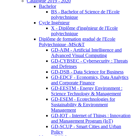
Catalogue 2019 - 2020
Bachelor
BS - Bachelor of Science de l'Ecole
polytechnique
Cycle Ingénieur
X - Diplôme d'ingénieur de l'Ecole
polytechnique
Diplôme de formation gradué de l'Ecole
Polytechnique -MSc&T
GD-AIM - Artificial Intelligence and
Advanced Visual Computing
GD-CYBSEC - Cybersecurity : Threats
and Defenses
GD-DSB - Data Science for Business
GD-EDCF - Economics, Data Analytics
and Corporate Finance
GD-EESTM - Energy Environment :
Science Technology & Management
GD-ESEM - Ecotechnologies for
Sustainability & Environment
Management
GD-IOT - Internet of Things : Innovation
and Management Program (IoT)
GD-SCUP - Smart Cities and Urban
Policy