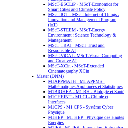
MScT-ESCLiP - MScT-Economics for
Smart Cities and Climate Policy
MScT-IOT - MScT-Internet of Things :
Innovation and Management Program
(IoT)
MScT-STEEM - MScT-Energy
Environment : Science Technology &
Management
MScT-TRAI - MScT-Trust and
Responsible AI
MScT-ViCAI - MScT-Visual Computing
and Creative AI
MScT-XCin - MScT-Extended
Cinematography XCin
Master (DNM)
M1APPMATH - M1 APPMS -
Mathématiques Appliquées et Statistiques
M1BIOHEA - M1 BH - Biologie et Santé
M1CHEINT - M1 CI - Chimie et
Interfaces
M1CPS - M1 CPS - Système Cyber
Physique
M1HEP - M1 HEP - Physique des Hautes
Energies
M1IES - M1 IES - Innovation, Entreprise