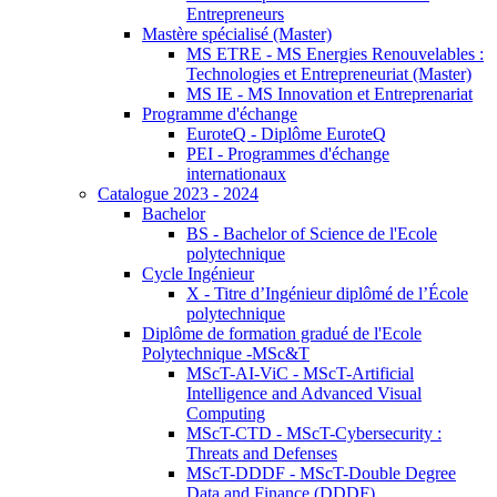
Entrepreneurs
Mastère spécialisé (Master)
MS ETRE - MS Energies Renouvelables :
Technologies et Entrepreneuriat (Master)
MS IE - MS Innovation et Entreprenariat
Programme d'échange
EuroteQ - Diplôme EuroteQ
PEI - Programmes d'échange
internationaux
Catalogue 2023 - 2024
Bachelor
BS - Bachelor of Science de l'Ecole
polytechnique
Cycle Ingénieur
X - Titre d’Ingénieur diplômé de l’École
polytechnique
Diplôme de formation gradué de l'Ecole
Polytechnique -MSc&T
MScT-AI-ViC - MScT-Artificial
Intelligence and Advanced Visual
Computing
MScT-CTD - MScT-Cybersecurity :
Threats and Defenses
MScT-DDDF - MScT-Double Degree
Data and Finance (DDDF)