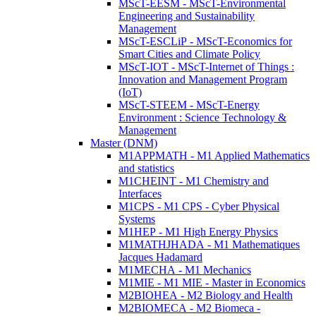
MScT-EESM - MScT-Environmental
Engineering and Sustainability
Management
MScT-ESCLiP - MScT-Economics for
Smart Cities and Climate Policy
MScT-IOT - MScT-Internet of Things :
Innovation and Management Program
(IoT)
MScT-STEEM - MScT-Energy
Environment : Science Technology &
Management
Master (DNM)
M1APPMATH - M1 Applied Mathematics
and statistics
M1CHEINT - M1 Chemistry and
Interfaces
M1CPS - M1 CPS - Cyber Physical
Systems
M1HEP - M1 High Energy Physics
M1MATHJHADA - M1 Mathematiques
Jacques Hadamard
M1MECHA - M1 Mechanics
M1MIE - M1 MIE - Master in Economics
M2BIOHEA - M2 Biology and Health
M2BIOMECA - M2 Biomeca -