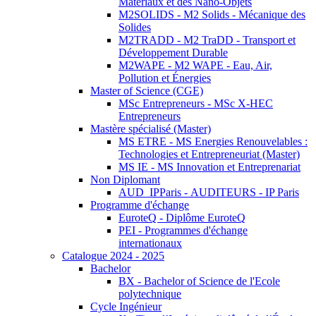
Matériaux et des Nano-Objets
M2SOLIDS - M2 Solids - Mécanique des
Solides
M2TRADD - M2 TraDD - Transport et
Développement Durable
M2WAPE - M2 WAPE - Eau, Air,
Pollution et Énergies
Master of Science (CGE)
MSc Entrepreneurs - MSc X-HEC
Entrepreneurs
Mastère spécialisé (Master)
MS ETRE - MS Energies Renouvelables :
Technologies et Entrepreneuriat (Master)
MS IE - MS Innovation et Entreprenariat
Non Diplomant
AUD_IPParis - AUDITEURS - IP Paris
Programme d'échange
EuroteQ - Diplôme EuroteQ
PEI - Programmes d'échange
internationaux
Catalogue 2024 - 2025
Bachelor
BX - Bachelor of Science de l'Ecole
polytechnique
Cycle Ingénieur