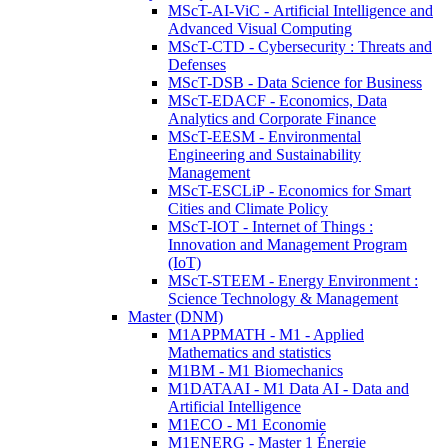
MScT-AI-ViC - Artificial Intelligence and
Advanced Visual Computing
MScT-CTD - Cybersecurity : Threats and
Defenses
MScT-DSB - Data Science for Business
MScT-EDACF - Economics, Data
Analytics and Corporate Finance
MScT-EESM - Environmental
Engineering and Sustainability
Management
MScT-ESCLiP - Economics for Smart
Cities and Climate Policy
MScT-IOT - Internet of Things :
Innovation and Management Program
(IoT)
MScT-STEEM - Energy Environment :
Science Technology & Management
Master (DNM)
M1APPMATH - M1 - Applied
Mathematics and statistics
M1BM - M1 Biomechanics
M1DATAAI - M1 Data AI - Data and
Artificial Intelligence
M1ECO - M1 Economie
M1ENERG - Master 1 Énergie