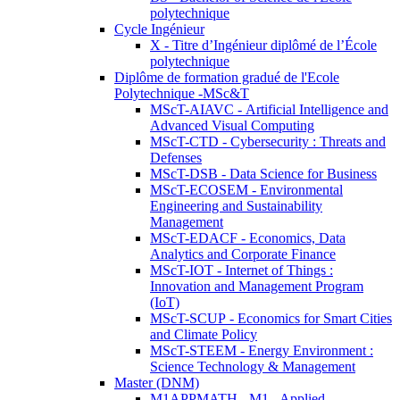
polytechnique
Cycle Ingénieur
X - Titre d’Ingénieur diplômé de l’École
polytechnique
Diplôme de formation gradué de l'Ecole
Polytechnique -MSc&T
MScT-AIAVC - Artificial Intelligence and
Advanced Visual Computing
MScT-CTD - Cybersecurity : Threats and
Defenses
MScT-DSB - Data Science for Business
MScT-ECOSEM - Environmental
Engineering and Sustainability
Management
MScT-EDACF - Economics, Data
Analytics and Corporate Finance
MScT-IOT - Internet of Things :
Innovation and Management Program
(IoT)
MScT-SCUP - Economics for Smart Cities
and Climate Policy
MScT-STEEM - Energy Environment :
Science Technology & Management
Master (DNM)
M1APPMATH - M1 - Applied