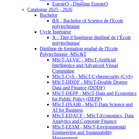
EuroteQ - Diplôme EuroteQ
Catalogue 2025 - 2026
Bachelor
BX - Bachelor of Science de l'Ecole
polytechnique
Cycle Ingénieur
X - Titre d’Ingénieur diplômé de l’École
polytechnique
Diplôme de formation gradué de l'Ecole
Polytechnique -MSc&T
MScT-AI-ViC - MScT-Artificial
Intelligence and Advanced Visual
Computing
MScT-CyS - MScT-Cybersecurity (CyS)
MScT-DDDF - MScT-Double Degree
Data and Finance (DDDF)
MScT-DEPP - MScT-Data and Economics
for Public Policy (DEPP)
MScT-DSAIB - MScT-Data Science and
AI for Business
MScT-EDACF - MScT-Economics, Data
Analytics and Corporate Finance
MScT-EESM - MScT-Environmental
Engineering and Sustainability
Management