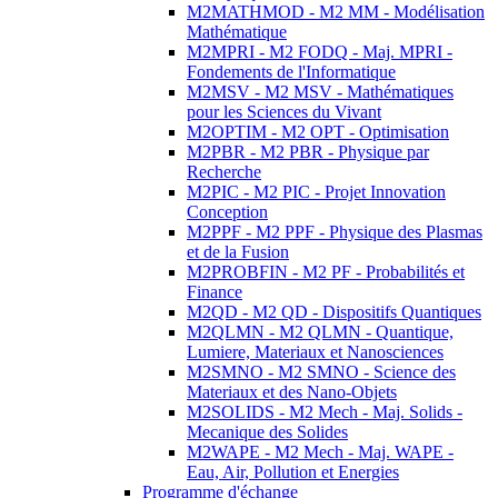
M2MATHMOD - M2 MM - Modélisation
Mathématique
M2MPRI - M2 FODQ - Maj. MPRI -
Fondements de l'Informatique
M2MSV - M2 MSV - Mathématiques
pour les Sciences du Vivant
M2OPTIM - M2 OPT - Optimisation
M2PBR - M2 PBR - Physique par
Recherche
M2PIC - M2 PIC - Projet Innovation
Conception
M2PPF - M2 PPF - Physique des Plasmas
et de la Fusion
M2PROBFIN - M2 PF - Probabilités et
Finance
M2QD - M2 QD - Dispositifs Quantiques
M2QLMN - M2 QLMN - Quantique,
Lumiere, Materiaux et Nanosciences
M2SMNO - M2 SMNO - Science des
Materiaux et des Nano-Objets
M2SOLIDS - M2 Mech - Maj. Solids -
Mecanique des Solides
M2WAPE - M2 Mech - Maj. WAPE -
Eau, Air, Pollution et Energies
Programme d'échange