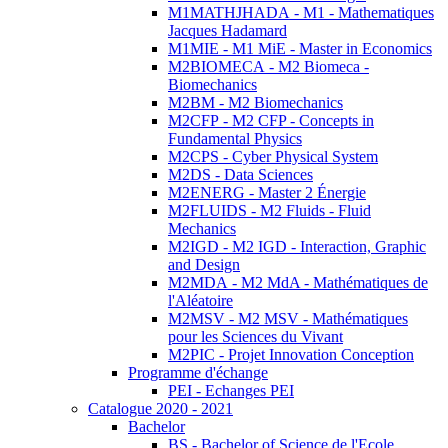
M1MATHJHADA - M1 - Mathematiques
Jacques Hadamard
M1MIE - M1 MiE - Master in Economics
M2BIOMECA - M2 Biomeca -
Biomechanics
M2BM - M2 Biomechanics
M2CFP - M2 CFP - Concepts in
Fundamental Physics
M2CPS - Cyber Physical System
M2DS - Data Sciences
M2ENERG - Master 2 Énergie
M2FLUIDS - M2 Fluids - Fluid
Mechanics
M2IGD - M2 IGD - Interaction, Graphic
and Design
M2MDA - M2 MdA - Mathématiques de
l'Aléatoire
M2MSV - M2 MSV - Mathématiques
pour les Sciences du Vivant
M2PIC - Projet Innovation Conception
Programme d'échange
PEI - Echanges PEI
Catalogue 2020 - 2021
Bachelor
BS - Bachelor of Science de l'Ecole