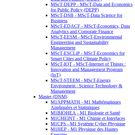
MScT-DEPP - MScT-Data and Economics
for Public Policy (DEPP)
MScT-DSB - MScT-Data Science for
Business
MScT-EDACF - MScT-Economics, Data
Analytics and Corporate Finance
MScT-EESM - MScT-Environmental
Engineering and Sustainability
Management
MScT-ESCLiP - MScT-Economics for
Smart Cities and Climate Policy
MScT-IOT - MScT-Internet of Things :
Innovation and Management Program
(IoT)
MScT-STEEM - MScT-Energy
Environment : Science Technology &
Management
Master (DNM)
M1APPMATH - M1 Mathématiques
Appliquées et Statistiques
M1BIOHEA - M1 Biologie et Santé
M1CHEINT - M1 Chimie et Interfaces
M1CPS - M1 Système Cyber Physique
M1HEP - M1 Physique des Hautes
Energies