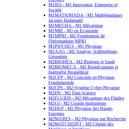
M1IES - M1 Innovation, Entreprise et
Société
M1MATHJHADA - M1 Mathématiques
Jacques Hadamard
M1MECHA - M1 Mécanique
M1MIE - M1 en Economie
M1MPRI - M1 Fondements de
l'Informatique MPRI
M1PHYSICS - M1 Physique
M2AAG - M2 Analyse, Arithmétique,
Géométrie
M2BIOHEA - M2 Biologie et Santé
M2BIOMECA - M2 Biomécanique et
Ingéniérie Biomédical
M2CFP - M2 Concepts en Physique
Fondamentale
M2CPS - M2 Système Cyber Physique
M2DS - M2 Data Science
M2FLUIDS - M2 Mécanique des Fluides
M2GI - M2 Grands Instruments
M2HEP - M2 Physique des Hautes
Energies
M2MARES - M2 Physique par Recherche
M2MATCHEINT - M2 Chimie des