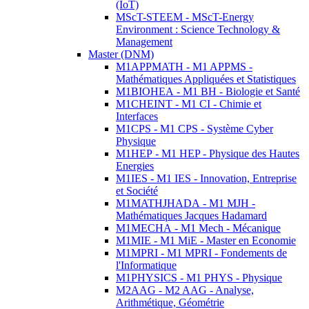
(IoT)
MScT-STEEM - MScT-Energy
Environment : Science Technology &
Management
Master (DNM)
M1APPMATH - M1 APPMS -
Mathématiques Appliquées et Statistiques
M1BIOHEA - M1 BH - Biologie et Santé
M1CHEINT - M1 CI - Chimie et
Interfaces
M1CPS - M1 CPS - Système Cyber
Physique
M1HEP - M1 HEP - Physique des Hautes
Energies
M1IES - M1 IES - Innovation, Entreprise
et Société
M1MATHJHADA - M1 MJH -
Mathématiques Jacques Hadamard
M1MECHA - M1 Mech - Mécanique
M1MIE - M1 MiE - Master en Economie
M1MPRI - M1 MPRI - Fondements de
l'Informatique
M1PHYSICS - M1 PHYS - Physique
M2AAG - M2 AAG - Analyse,
Arithmétique, Géométrie