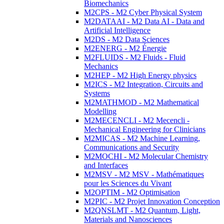
Biomechanics
M2CPS - M2 Cyber Physical System
M2DATAAI - M2 Data AI - Data and
Artificial Intelligence
M2DS - M2 Data Sciences
M2ENERG - M2 Énergie
M2FLUIDS - M2 Fluids - Fluid
Mechanics
M2HEP - M2 High Energy physics
M2ICS - M2 Integration, Circuits and
Systems
M2MATHMOD - M2 Mathematical
Modelling
M2MECENCLI - M2 Mecencli -
Mechanical Engineering for Clinicians
M2MICAS - M2 Machine Learning,
Communications and Security
M2MOCHI - M2 Molecular Chemistry
and Interfaces
M2MSV - M2 MSV - Mathématiques
pour les Sciences du Vivant
M2OPTIM - M2 Optimisation
M2PIC - M2 Projet Innovation Conception
M2QNSLMT - M2 Quantum, Light,
Materials and Nanosciences