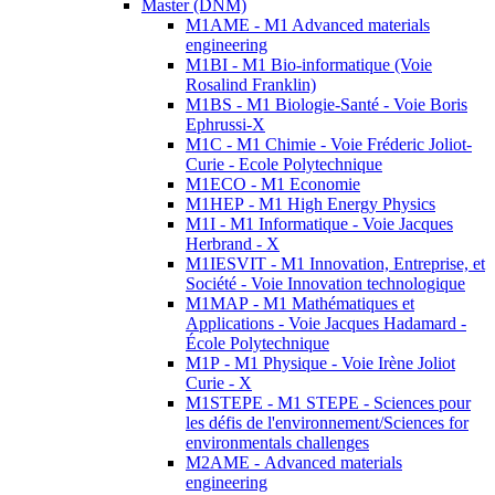
Master (DNM)
M1AME - M1 Advanced materials
engineering
M1BI - M1 Bio-informatique (Voie
Rosalind Franklin)
M1BS - M1 Biologie-Santé - Voie Boris
Ephrussi-X
M1C - M1 Chimie - Voie Fréderic Joliot-
Curie - Ecole Polytechnique
M1ECO - M1 Economie
M1HEP - M1 High Energy Physics
M1I - M1 Informatique - Voie Jacques
Herbrand - X
M1IESVIT - M1 Innovation, Entreprise, et
Société - Voie Innovation technologique
M1MAP - M1 Mathématiques et
Applications - Voie Jacques Hadamard -
École Polytechnique
M1P - M1 Physique - Voie Irène Joliot
Curie - X
M1STEPE - M1 STEPE - Sciences pour
les défis de l'environnement/Sciences for
environmentals challenges
M2AME - Advanced materials
engineering