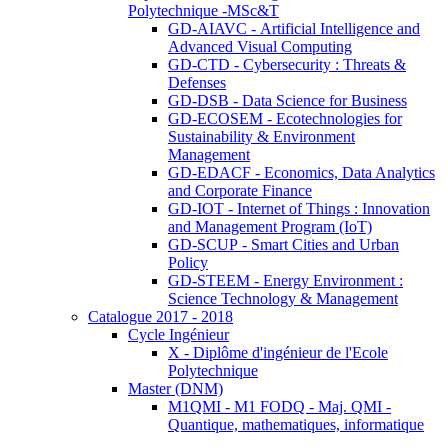
Polytechnique -MSc&T
GD-AIAVC - Artificial Intelligence and
Advanced Visual Computing
GD-CTD - Cybersecurity : Threats &
Defenses
GD-DSB - Data Science for Business
GD-ECOSEM - Ecotechnologies for
Sustainability & Environment
Management
GD-EDACF - Economics, Data Analytics
and Corporate Finance
GD-IOT - Internet of Things : Innovation
and Management Program (IoT)
GD-SCUP - Smart Cities and Urban
Policy
GD-STEEM - Energy Environment :
Science Technology & Management
Catalogue 2017 - 2018
Cycle Ingénieur
X - Diplôme d'ingénieur de l'Ecole
Polytechnique
Master (DNM)
M1QMI - M1 FODQ - Maj. QMI -
Quantique, mathematiques, informatique