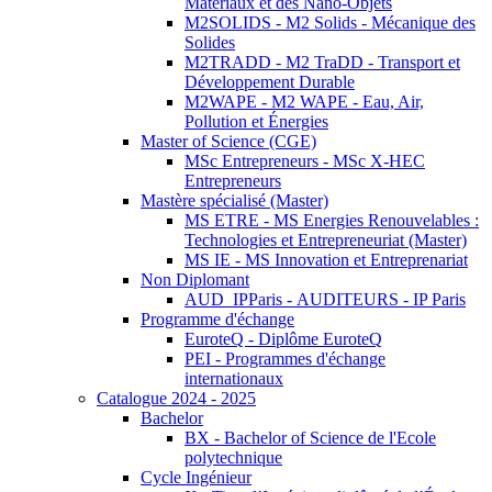
Matériaux et des Nano-Objets
M2SOLIDS - M2 Solids - Mécanique des
Solides
M2TRADD - M2 TraDD - Transport et
Développement Durable
M2WAPE - M2 WAPE - Eau, Air,
Pollution et Énergies
Master of Science (CGE)
MSc Entrepreneurs - MSc X-HEC
Entrepreneurs
Mastère spécialisé (Master)
MS ETRE - MS Energies Renouvelables :
Technologies et Entrepreneuriat (Master)
MS IE - MS Innovation et Entreprenariat
Non Diplomant
AUD_IPParis - AUDITEURS - IP Paris
Programme d'échange
EuroteQ - Diplôme EuroteQ
PEI - Programmes d'échange
internationaux
Catalogue 2024 - 2025
Bachelor
BX - Bachelor of Science de l'Ecole
polytechnique
Cycle Ingénieur