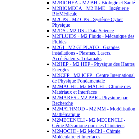
M2BIOHEA - M2 BH - Biologie et Santé
M2BIOMECA - M2 BME - Ingénierie
BioMédicale
M2CPS - M2 CPS - Système Cyber
Physique
M2DS - M2 DS - Data Science
M2FLUIDS - M2 Fluids - Mécanique des
Fluides
M2GI - M2 GI-PLATO - Grandes
installations - Plasmas, Lasers,
Accélérateurs, Tokamaks
M2HEP - M2 HEP - Physique des Hautes
Energies
M2ICFP - M2 ICFP - Centre International
de Physique Fondamentale
M2MACHI - M2 MACHI - Chimie des
Matériaux et Interfaces
M2MARES - M2 PBR - Physique par
Recherche
M2MATHMOD - M2 MM - Modélisation
Mathématique
M2MECENCLI - M2 MECENCLI -
Génie Mécanique pour les Cliniciens
M2MOCHI - M2 MoChI - Chimie
Moléculaire et Interfaces