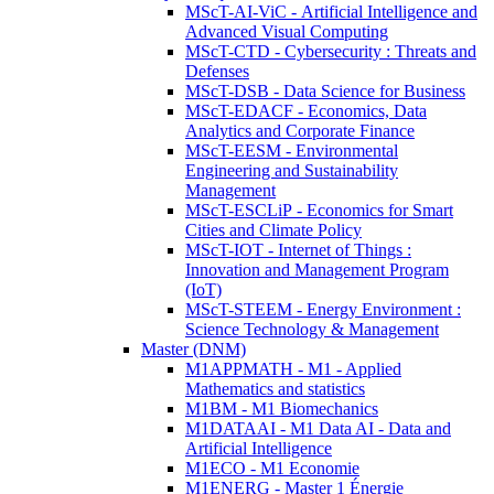
MScT-AI-ViC - Artificial Intelligence and
Advanced Visual Computing
MScT-CTD - Cybersecurity : Threats and
Defenses
MScT-DSB - Data Science for Business
MScT-EDACF - Economics, Data
Analytics and Corporate Finance
MScT-EESM - Environmental
Engineering and Sustainability
Management
MScT-ESCLiP - Economics for Smart
Cities and Climate Policy
MScT-IOT - Internet of Things :
Innovation and Management Program
(IoT)
MScT-STEEM - Energy Environment :
Science Technology & Management
Master (DNM)
M1APPMATH - M1 - Applied
Mathematics and statistics
M1BM - M1 Biomechanics
M1DATAAI - M1 Data AI - Data and
Artificial Intelligence
M1ECO - M1 Economie
M1ENERG - Master 1 Énergie