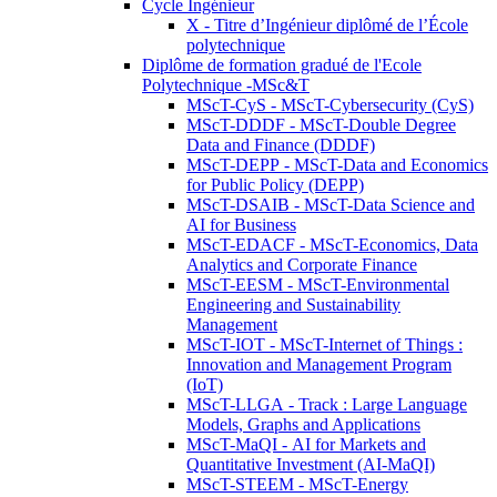
Cycle Ingénieur
X - Titre d’Ingénieur diplômé de l’École
polytechnique
Diplôme de formation gradué de l'Ecole
Polytechnique -MSc&T
MScT-CyS - MScT-Cybersecurity (CyS)
MScT-DDDF - MScT-Double Degree
Data and Finance (DDDF)
MScT-DEPP - MScT-Data and Economics
for Public Policy (DEPP)
MScT-DSAIB - MScT-Data Science and
AI for Business
MScT-EDACF - MScT-Economics, Data
Analytics and Corporate Finance
MScT-EESM - MScT-Environmental
Engineering and Sustainability
Management
MScT-IOT - MScT-Internet of Things :
Innovation and Management Program
(IoT)
MScT-LLGA - Track : Large Language
Models, Graphs and Applications
MScT-MaQI - AI for Markets and
Quantitative Investment (AI-MaQI)
MScT-STEEM - MScT-Energy