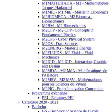
M1MATHJHADA - M1 - Mathematiques
Jacques Hadamard
M1MIE - M1 MiE - Master in Economics
M2BIOMECA - M2 Biomeca -
Biomechanics
M2BM - M2 Biomechanics
M2CFP - M2 CFP - Concepts in
Fundamental Physics
M2CPS - Cyber Physical System
M2DS - Data Sciences
M2ENERG - Master 2 Énergie
M2FLUIDS - M2 Fluids - Fluid
Mechanics
M2IGD - M2 IGD - Interaction, Graphic
and Design
M2MDA - M2 MdA - Mathématiques de
l'Aléatoire
M2MSV - M2 MSV - Mathématiques
pour les Sciences du Vivant
M2PIC - Projet Innovation Conception
Programme d'échange
PEI - Echanges PEI
Catalogue 2020 - 2021
Bachelor
BS - Bachelor of Science de l'Ecole