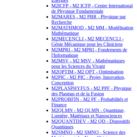
Energies
M2ICFP - M2 ICFP - Centre International
de Physique Fondamentale
M2MARES - M2 PBR - Physique par
Recherche
M2MATHMOD - M2 MM - Modélisation
Mathématique
M2MECENCLI - M2 MECENCLI -
Génie Mécanique pour les Cliniciens
M2MPRI - M2 MPRI - Fondements de
l'Informatique
M2MSV - M2 MSV - Mathématiques
pour les Sciences du Vivant
M2OPTIM - M2 OPT - Optimisation
M2PIC - M2 PIC - Projet, Innovation,
Conception
M2PLASPHYFUS - M2 PPF - Physique
des Plasmas et de la Fusion
M2PROBFIN - M2 PF - Probabilités et
Finance
M2QLMN - M2 QLMN - Quantique,
Lumière, Matériaux et Nanosciences
M2QUANTDEV - M2 QD - Dispositifs
Quantiques
M2SMNO - M2 SMNO - Science des