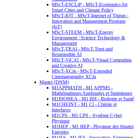
MScT-ESCLiP - MScT-Economics for
Smart Cities and Climate Policy
MScT-IOT - MScT-Internet of Things :
Innovation and Management Program
(IoT)
MScT-STEEM - MScT-Energy
Environment : Science Technology &
Management
MScT-TRAI - MScT-Trust and
Responsible AI
MScT-ViCAI - MScT-Visual Computing
and Creative AI
MScT-XCin - MScT-Extended
Cinematography XCin
Master (DNM)
M1APPMATH - M1 APPMS -
Mathématiques Appliquées et Statistiques
M1BIOHEA - M1 BH - Biologie et Santé
M1CHEINT - M1 CI - Chimie et
Interfaces
M1CPS - M1 CPS - Système Cyber
Physique
M1HEP - M1 HEP - Physique des Hautes
Energies
M1IES - M1 IES - Innovation, Entreprise