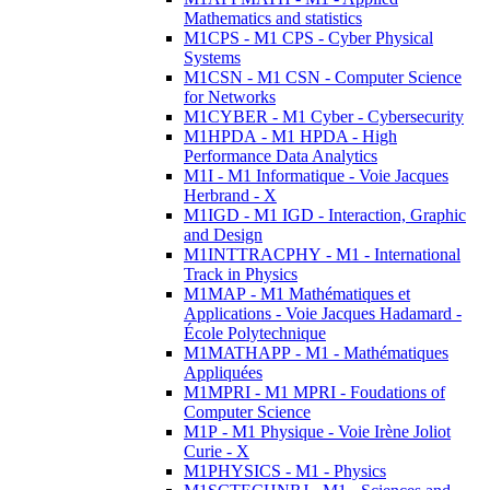
Mathematics and statistics
M1CPS - M1 CPS - Cyber Physical
Systems
M1CSN - M1 CSN - Computer Science
for Networks
M1CYBER - M1 Cyber - Cybersecurity
M1HPDA - M1 HPDA - High
Performance Data Analytics
M1I - M1 Informatique - Voie Jacques
Herbrand - X
M1IGD - M1 IGD - Interaction, Graphic
and Design
M1INTTRACPHY - M1 - International
Track in Physics
M1MAP - M1 Mathématiques et
Applications - Voie Jacques Hadamard -
École Polytechnique
M1MATHAPP - M1 - Mathématiques
Appliquées
M1MPRI - M1 MPRI - Foudations of
Computer Science
M1P - M1 Physique - Voie Irène Joliot
Curie - X
M1PHYSICS - M1 - Physics