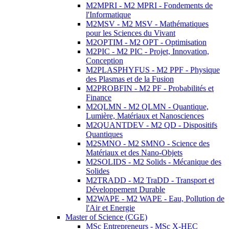
M2MPRI - M2 MPRI - Fondements de
l'Informatique
M2MSV - M2 MSV - Mathématiques
pour les Sciences du Vivant
M2OPTIM - M2 OPT - Optimisation
M2PIC - M2 PIC - Projet, Innovation,
Conception
M2PLASPHYFUS - M2 PPF - Physique
des Plasmas et de la Fusion
M2PROBFIN - M2 PF - Probabilités et
Finance
M2QLMN - M2 QLMN - Quantique,
Lumière, Matériaux et Nanosciences
M2QUANTDEV - M2 QD - Dispositifs
Quantiques
M2SMNO - M2 SMNO - Science des
Matériaux et des Nano-Objets
M2SOLIDS - M2 Solids - Mécanique des
Solides
M2TRADD - M2 TraDD - Transport et
Développement Durable
M2WAPE - M2 WAPE - Eau, Pollution de
l'Air et Energie
Master of Science (CGE)
MSc Entrepreneurs - MSc X-HEC