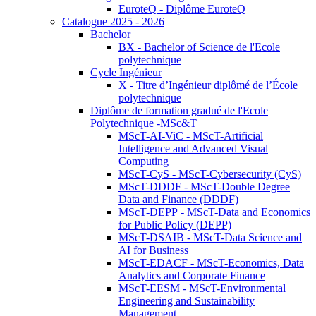
EuroteQ - Diplôme EuroteQ
Catalogue 2025 - 2026
Bachelor
BX - Bachelor of Science de l'Ecole
polytechnique
Cycle Ingénieur
X - Titre d’Ingénieur diplômé de l’École
polytechnique
Diplôme de formation gradué de l'Ecole
Polytechnique -MSc&T
MScT-AI-ViC - MScT-Artificial
Intelligence and Advanced Visual
Computing
MScT-CyS - MScT-Cybersecurity (CyS)
MScT-DDDF - MScT-Double Degree
Data and Finance (DDDF)
MScT-DEPP - MScT-Data and Economics
for Public Policy (DEPP)
MScT-DSAIB - MScT-Data Science and
AI for Business
MScT-EDACF - MScT-Economics, Data
Analytics and Corporate Finance
MScT-EESM - MScT-Environmental
Engineering and Sustainability
Management