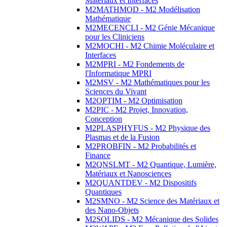
Matériaux et Interfaces
M2MATHMOD - M2 Modélisation
Mathématique
M2MECENCLI - M2 Génie Mécanique
pour les Cliniciens
M2MOCHI - M2 Chimie Moléculaire et
Interfaces
M2MPRI - M2 Fondements de
l'Informatique MPRI
M2MSV - M2 Mathématiques pour les
Sciences du Vivant
M2OPTIM - M2 Optimisation
M2PIC - M2 Projet, Innovation,
Conception
M2PLASPHYFUS - M2 Physique des
Plasmas et de la Fusion
M2PROBFIN - M2 Probabilités et
Finance
M2QNSLMT - M2 Quantique, Lumière,
Matériaux et Nanosciences
M2QUANTDEV - M2 Dispositifs
Quantiques
M2SMNO - M2 Science des Matériaux et
des Nano-Objets
M2SOLIDS - M2 Mécanique des Solides