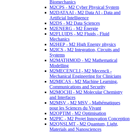
Biomechanics
M2CPS - M2 Cyber Physical System
M2DATAAI - M2 Data AI - Data and
Artificial Intelligence
M2DS - M2 Data Sciences
M2ENERG - M2 Énergie
M2FLUIDS - M2 Fluids - Fluid
Mechanics
M2HEP - M2 High Energy physics
M2ICS - M2 Integration, Circuits and
Systems
M2MATHMOD - M2 Mathematical
Modelling
M2MECENCLI - M2 Mecencli -
Mechanical Engineering for Clinicians
M2MICAS - M2 Machine Learning,
Communications and Security
M2MOCHI - M2 Molecular Chemistry
and Interfaces
M2MSV - M2 MSV - Mathématiques
pour les Sciences du Vivant
M2OPTIM - M2 Optimisation
M2PIC - M2 Projet Innovation Conception
M2QNSLMT - M2 Quantum, Light,
Materials and Nanosciences