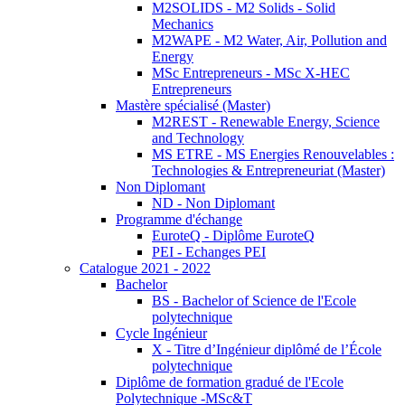
M2SOLIDS - M2 Solids - Solid
Mechanics
M2WAPE - M2 Water, Air, Pollution and
Energy
MSc Entrepreneurs - MSc X-HEC
Entrepreneurs
Mastère spécialisé (Master)
M2REST - Renewable Energy, Science
and Technology
MS ETRE - MS Energies Renouvelables :
Technologies & Entrepreneuriat (Master)
Non Diplomant
ND - Non Diplomant
Programme d'échange
EuroteQ - Diplôme EuroteQ
PEI - Echanges PEI
Catalogue 2021 - 2022
Bachelor
BS - Bachelor of Science de l'Ecole
polytechnique
Cycle Ingénieur
X - Titre d’Ingénieur diplômé de l’École
polytechnique
Diplôme de formation gradué de l'Ecole
Polytechnique -MSc&T