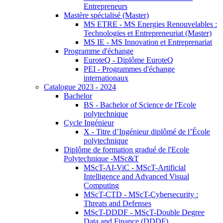
Entrepreneurs
Mastère spécialisé (Master)
MS ETRE - MS Energies Renouvelables :
Technologies et Entrepreneuriat (Master)
MS IE - MS Innovation et Entreprenariat
Programme d'échange
EuroteQ - Diplôme EuroteQ
PEI - Programmes d'échange
internationaux
Catalogue 2023 - 2024
Bachelor
BS - Bachelor of Science de l'Ecole
polytechnique
Cycle Ingénieur
X - Titre d’Ingénieur diplômé de l’École
polytechnique
Diplôme de formation gradué de l'Ecole
Polytechnique -MSc&T
MScT-AI-ViC - MScT-Artificial
Intelligence and Advanced Visual
Computing
MScT-CTD - MScT-Cybersecurity :
Threats and Defenses
MScT-DDDF - MScT-Double Degree
Data and Finance (DDDF)