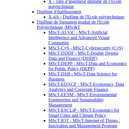
X - Titre d’Ingénieur diplômé de l’École
polytechnique
Diplôme d'établissement
X-4A - Diplôme de l'Ecole polytechnique
Diplôme de formation gradué de l'Ecole
Polytechnique -MSc&T
MScT-AI-ViC - MScT-Artificial
Intelligence and Advanced Visual
Computing
MScT-CyS - MScT-Cybersecurity (CyS)
MScT-DDDF - MScT-Double Degree
Data and Finance (DDDF)
MScT-DEPP - MScT-Data and Economics
for Public Policy (DEPP)
MScT-DSB - MScT-Data Science for
Business
MScT-EDACF - MScT-Economics, Data
Analytics and Corporate Finance
MScT-EESM - MScT-Environmental
Engineering and Sustainability
Management
MScT-ESCLiP - MScT-Economics for
Smart Cities and Climate Policy
MScT-IOT - MScT-Internet of Things :
Innovation and Management Program