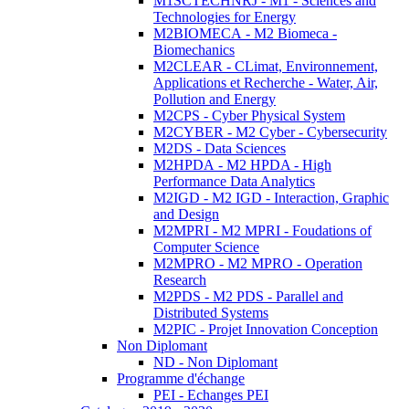
M1SCTECHNRJ - M1 - Sciences and
Technologies for Energy
M2BIOMECA - M2 Biomeca -
Biomechanics
M2CLEAR - CLimat, Environnement,
Applications et Recherche - Water, Air,
Pollution and Energy
M2CPS - Cyber Physical System
M2CYBER - M2 Cyber - Cybersecurity
M2DS - Data Sciences
M2HPDA - M2 HPDA - High
Performance Data Analytics
M2IGD - M2 IGD - Interaction, Graphic
and Design
M2MPRI - M2 MPRI - Foudations of
Computer Science
M2MPRO - M2 MPRO - Operation
Research
M2PDS - M2 PDS - Parallel and
Distributed Systems
M2PIC - Projet Innovation Conception
Non Diplomant
ND - Non Diplomant
Programme d'échange
PEI - Echanges PEI