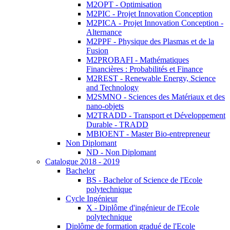
M2OPT - Optimisation
M2PIC - Projet Innovation Conception
M2PICA - Projet Innovation Conception -
Alternance
M2PPF - Physique des Plasmas et de la
Fusion
M2PROBAFI - Mathématiques
Financières : Probabilités et Finance
M2REST - Renewable Energy, Science
and Technology
M2SMNO - Sciences des Matériaux et des
nano-objets
M2TRADD - Transport et Développement
Durable - TRADD
MBIOENT - Master Bio-entrepreneur
Non Diplomant
ND - Non Diplomant
Catalogue 2018 - 2019
Bachelor
BS - Bachelor of Science de l'Ecole
polytechnique
Cycle Ingénieur
X - Diplôme d'ingénieur de l'Ecole
polytechnique
Diplôme de formation gradué de l'Ecole