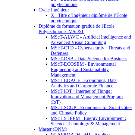
polytechnique
Cycle Ingénieur
X - Titre d’Ingénieur diplômé de l’École
polytechnique
Diplôme de formation gradué de l'Ecole
Polytechnique -MSc&T
MScT-AIAVC - Artificial Intelligence and
Advanced Visual Computing
MScT-CTD - Cybersecurity : Threats and
Defenses
MScT-DSB - Data Science for Business
MScT-ECOSEM - Environmental
Engineering and Sustainability
Management
MScT-EDACF - Economics, Data
Analytics and Corporate Finance
MScT-IOT - Internet of Things :
Innovation and Management Program
(IoT)
MScT-SCUP - Economics for Smart Cities
and Climate Policy
MScT-STEEM - Energy Environment :
Science Technology & Management
Master (DNM)
M1APPMATH - M1 - Applied