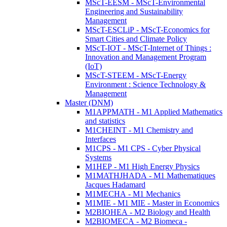
MScT-EESM - MScT-Environmental
Engineering and Sustainability
Management
MScT-ESCLiP - MScT-Economics for
Smart Cities and Climate Policy
MScT-IOT - MScT-Internet of Things :
Innovation and Management Program
(IoT)
MScT-STEEM - MScT-Energy
Environment : Science Technology &
Management
Master (DNM)
M1APPMATH - M1 Applied Mathematics
and statistics
M1CHEINT - M1 Chemistry and
Interfaces
M1CPS - M1 CPS - Cyber Physical
Systems
M1HEP - M1 High Energy Physics
M1MATHJHADA - M1 Mathematiques
Jacques Hadamard
M1MECHA - M1 Mechanics
M1MIE - M1 MIE - Master in Economics
M2BIOHEA - M2 Biology and Health
M2BIOMECA - M2 Biomeca -