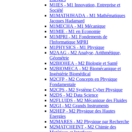
M1IES - M1 Innovation, Entreprise et
Société
M1MATHJHADA - M1 Mathématiques
Jacques Hadamard
M1MECHA - M1 Mécanique
M1MIE - M1 en Economie
M1MPRI - M1 Fondements de
l'Informatique MPRI
M1PHYSICS - M1 Physique
M2AAG - M2 Analyse, Arithmétique,
Géométrie
M2BIOHEA - M2 Biologie et Santé
M2BIOMECA - M2 Biomécanique et
Ingéniérie Biomédical
M2CFP - M2 Concepts en Physique
Fondamentale
M2CPS - M2 Système Cyber Physique
M2DS - M2 Data Science
M2FLUIDS - M2 Mécanique des Fluides
M2GI - M2 Grands Instruments
M2HEP - M2 Physique des Hautes
Energies
M2MARES - M2 Physique par Recherche
M2MATCHEINT - M2 Chimie des