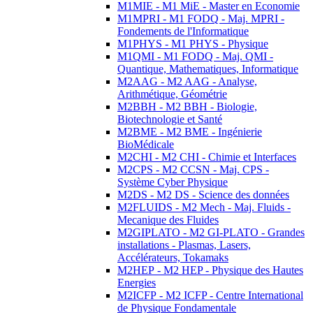
M1MIE - M1 MiE - Master en Economie
M1MPRI - M1 FODQ - Maj. MPRI -
Fondements de l'Informatique
M1PHYS - M1 PHYS - Physique
M1QMI - M1 FODQ - Maj. QMI -
Quantique, Mathematiques, Informatique
M2AAG - M2 AAG - Analyse,
Arithmétique, Géométrie
M2BBH - M2 BBH - Biologie,
Biotechnologie et Santé
M2BME - M2 BME - Ingénierie
BioMédicale
M2CHI - M2 CHI - Chimie et Interfaces
M2CPS - M2 CCSN - Maj. CPS -
Système Cyber Physique
M2DS - M2 DS - Science des données
M2FLUIDS - M2 Mech - Maj. Fluids -
Mecanique des Fluides
M2GIPLATO - M2 GI-PLATO - Grandes
installations - Plasmas, Lasers,
Accélérateurs, Tokamaks
M2HEP - M2 HEP - Physique des Hautes
Energies
M2ICFP - M2 ICFP - Centre International
de Physique Fondamentale