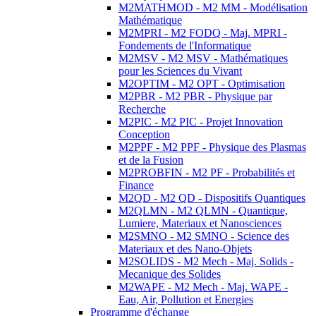
M2MATHMOD - M2 MM - Modélisation
Mathématique
M2MPRI - M2 FODQ - Maj. MPRI -
Fondements de l'Informatique
M2MSV - M2 MSV - Mathématiques
pour les Sciences du Vivant
M2OPTIM - M2 OPT - Optimisation
M2PBR - M2 PBR - Physique par
Recherche
M2PIC - M2 PIC - Projet Innovation
Conception
M2PPF - M2 PPF - Physique des Plasmas
et de la Fusion
M2PROBFIN - M2 PF - Probabilités et
Finance
M2QD - M2 QD - Dispositifs Quantiques
M2QLMN - M2 QLMN - Quantique,
Lumiere, Materiaux et Nanosciences
M2SMNO - M2 SMNO - Science des
Materiaux et des Nano-Objets
M2SOLIDS - M2 Mech - Maj. Solids -
Mecanique des Solides
M2WAPE - M2 Mech - Maj. WAPE -
Eau, Air, Pollution et Energies
Programme d'échange