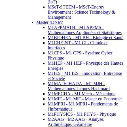
(IoT)
MScT-STEEM - MScT-Energy
Environment : Science Technology &
Management
Master (DNM)
M1APPMATH - M1 APPMS -
Mathématiques Appliquées et Statistiques
M1BIOHEA - M1 BH - Biologie et Santé
M1CHEINT - M1 CI - Chimie et
Interfaces
M1CPS - M1 CPS - Système Cyber
Physique
M1HEP - M1 HEP - Physique des Hautes
Energies
M1IES - M1 IES - Innovation, Entreprise
et Société
M1MATHJHADA - M1 MJH -
Mathématiques Jacques Hadamard
M1MECHA - M1 Mech - Mécanique
M1MIE - M1 MiE - Master en Economie
M1MPRI - M1 MPRI - Fondements de
l'Informatique
M1PHYSICS - M1 PHYS - Physique
M2AAG - M2 AAG - Analyse,
Arithmétique, Géométrie