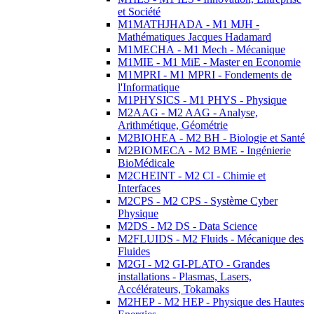
et Société
M1MATHJHADA - M1 MJH -
Mathématiques Jacques Hadamard
M1MECHA - M1 Mech - Mécanique
M1MIE - M1 MiE - Master en Economie
M1MPRI - M1 MPRI - Fondements de
l'Informatique
M1PHYSICS - M1 PHYS - Physique
M2AAG - M2 AAG - Analyse,
Arithmétique, Géométrie
M2BIOHEA - M2 BH - Biologie et Santé
M2BIOMECA - M2 BME - Ingénierie
BioMédicale
M2CHEINT - M2 CI - Chimie et
Interfaces
M2CPS - M2 CPS - Système Cyber
Physique
M2DS - M2 DS - Data Science
M2FLUIDS - M2 Fluids - Mécanique des
Fluides
M2GI - M2 GI-PLATO - Grandes
installations - Plasmas, Lasers,
Accélérateurs, Tokamaks
M2HEP - M2 HEP - Physique des Hautes