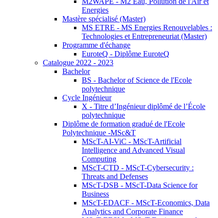
M2WAPE - M2 Eau, Pollution de l'Air et
Energies
Mastère spécialisé (Master)
MS ETRE - MS Energies Renouvelables :
Technologies et Entrepreneuriat (Master)
Programme d'échange
EuroteQ - Diplôme EuroteQ
Catalogue 2022 - 2023
Bachelor
BS - Bachelor of Science de l'Ecole
polytechnique
Cycle Ingénieur
X - Titre d’Ingénieur diplômé de l’École
polytechnique
Diplôme de formation gradué de l'Ecole
Polytechnique -MSc&T
MScT-AI-ViC - MScT-Artificial
Intelligence and Advanced Visual
Computing
MScT-CTD - MScT-Cybersecurity :
Threats and Defenses
MScT-DSB - MScT-Data Science for
Business
MScT-EDACF - MScT-Economics, Data
Analytics and Corporate Finance