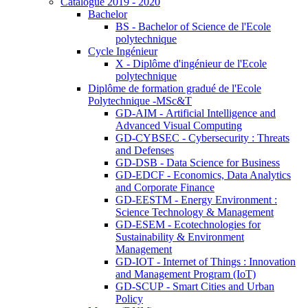
Catalogue 2019 - 2020
Bachelor
BS - Bachelor of Science de l'Ecole
polytechnique
Cycle Ingénieur
X - Diplôme d'ingénieur de l'Ecole
polytechnique
Diplôme de formation gradué de l'Ecole
Polytechnique -MSc&T
GD-AIM - Artificial Intelligence and
Advanced Visual Computing
GD-CYBSEC - Cybersecurity : Threats
and Defenses
GD-DSB - Data Science for Business
GD-EDCF - Economics, Data Analytics
and Corporate Finance
GD-EESTM - Energy Environment :
Science Technology & Management
GD-ESEM - Ecotechnologies for
Sustainability & Environment
Management
GD-IOT - Internet of Things : Innovation
and Management Program (IoT)
GD-SCUP - Smart Cities and Urban
Policy