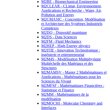
M2BE - Biomechanical Engineering
M2CLEAR - CLimat, Environnement,
Applications et Recherche - Water, Air,
Pollution and Energy
M2CMASIC - Conception, Modélisation
et Architecture des Systèmes Industriels
Complexes
M2DQ - Dispositif quantique
M2DS - Data Sciences
M2FM - Fluid Mechanics
M2HEP - High Energy physics
M2ITIE - Innovation Technologique :
ingénierie et entrepreneuriat
M2M4S - Modélisation Multiphysique
Multiéchelle des Matériaux et des
Structures
M2MAMSV - Master 2 Mathématiques et
Applications - Mathématiques pour les
Sciences du Vivant
M2MFSF - Mathématiques Financières :
Statistique et Finance
M2MM - Mathématiques de la
modélisation
M2MOCHI - Molecular Chemistry and
Interfaces