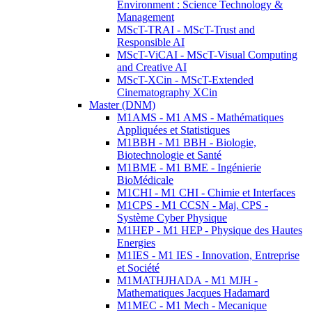
Environment : Science Technology &
Management
MScT-TRAI - MScT-Trust and
Responsible AI
MScT-ViCAI - MScT-Visual Computing
and Creative AI
MScT-XCin - MScT-Extended
Cinematography XCin
Master (DNM)
M1AMS - M1 AMS - Mathématiques
Appliquées et Statistiques
M1BBH - M1 BBH - Biologie,
Biotechnologie et Santé
M1BME - M1 BME - Ingénierie
BioMédicale
M1CHI - M1 CHI - Chimie et Interfaces
M1CPS - M1 CCSN - Maj. CPS -
Système Cyber Physique
M1HEP - M1 HEP - Physique des Hautes
Energies
M1IES - M1 IES - Innovation, Entreprise
et Société
M1MATHJHADA - M1 MJH -
Mathematiques Jacques Hadamard
M1MEC - M1 Mech - Mecanique