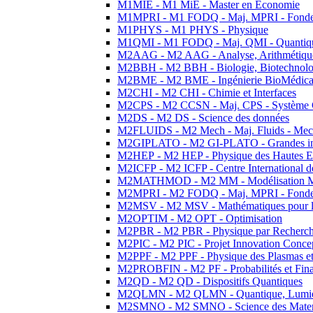
M1MIE - M1 MiE - Master en Economie
M1MPRI - M1 FODQ - Maj. MPRI - Fondeme
M1PHYS - M1 PHYS - Physique
M1QMI - M1 FODQ - Maj. QMI - Quantique
M2AAG - M2 AAG - Analyse, Arithmétique
M2BBH - M2 BBH - Biologie, Biotechnolog
M2BME - M2 BME - Ingénierie BioMédica
M2CHI - M2 CHI - Chimie et Interfaces
M2CPS - M2 CCSN - Maj. CPS - Système 
M2DS - M2 DS - Science des données
M2FLUIDS - M2 Mech - Maj. Fluids - Meca
M2GIPLATO - M2 GI-PLATO - Grandes instal
M2HEP - M2 HEP - Physique des Hautes E
M2ICFP - M2 ICFP - Centre International 
M2MATHMOD - M2 MM - Modélisation M
M2MPRI - M2 FODQ - Maj. MPRI - Fondeme
M2MSV - M2 MSV - Mathématiques pour le
M2OPTIM - M2 OPT - Optimisation
M2PBR - M2 PBR - Physique par Recherc
M2PIC - M2 PIC - Projet Innovation Conce
M2PPF - M2 PPF - Physique des Plasmas et
M2PROBFIN - M2 PF - Probabilités et Fin
M2QD - M2 QD - Dispositifs Quantiques
M2QLMN - M2 QLMN - Quantique, Lumiere
M2SMNO - M2 SMNO - Science des Materi