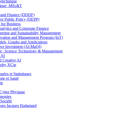
lytechnique
hnique -MSc&T
and Finance (DDDF)
r Public Policy (DEPP)
for Business
ytics and Corporate Finance
ring and Sustainability Management
ovation and Management Program (IoT)
ls, Graphs and Applications
ive Investment (AI-MaQI)
: Science Technology & Management
 AI
 Creative AI
aphy XCin
es et Statistiques
ie et Santé
le
Cyber Physique
nergies
 Société
es Jacques Hadamard