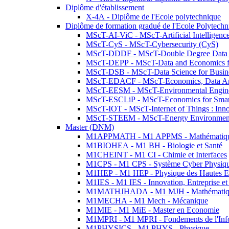
Diplôme d'établissement
X-4A - Diplôme de l'Ecole polytechnique
Diplôme de formation gradué de l'Ecole Polytec
MScT-AI-ViC - MScT-Artificial Intelligen
MScT-CyS - MScT-Cybersecurity (CyS)
MScT-DDDF - MScT-Double Degree Data 
MScT-DEPP - MScT-Data and Economics fo
MScT-DSB - MScT-Data Science for Busin
MScT-EDACF - MScT-Economics, Data Anal
MScT-EESM - MScT-Environmental Enginee
MScT-ESCLiP - MScT-Economics for Smart 
MScT-IOT - MScT-Internet of Things : Inn
MScT-STEEM - MScT-Energy Environment 
Master (DNM)
M1APPMATH - M1 APPMS - Mathématiques A
M1BIOHEA - M1 BH - Biologie et Santé
M1CHEINT - M1 CI - Chimie et Interfaces
M1CPS - M1 CPS - Système Cyber Physiq
M1HEP - M1 HEP - Physique des Hautes E
M1IES - M1 IES - Innovation, Entreprise et
M1MATHJHADA - M1 MJH - Mathématiqu
M1MECHA - M1 Mech - Mécanique
M1MIE - M1 MiE - Master en Economie
M1MPRI - M1 MPRI - Fondements de l'Inf
M1PHYSICS - M1 PHYS - Physique