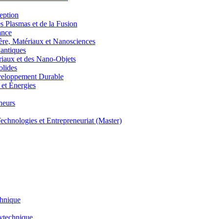
eption
lasmas et de la Fusion
ance
, Matériaux et Nanosciences
ntiques
aux et des Nano-Objets
lides
eloppement Durable
et Énergies
neurs
hnologies et Entrepreneuriat (Master)
chnique
lytechnique