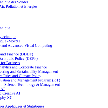
nique des Solides
, Pollution et Energies
chnique
lytechnique
hnique -MSc&T
ce and Advanced Visual Computing
and Finance (DDDF)
r Public Policy (DEPP)
for Business
ytics and Corporate Finance
ring and Sustainability Management
Cities and Climate Policy
ovation and Management Program (IoT)
: Science Technology & Management
 AI
 Creative AI
aphy XCin
ppliquées et Statistiques