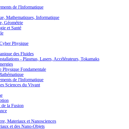
nts de l'Informatique
, Mathematiques, Informatique
, Géométrie
ie et Santé
le
Cyber Physique
nique des Fluides
lations - Plasmas, Lasers, Accélérateurs, Tokamaks
nergies
de Physique Fondamentale
athématique
nts de l'Informatique
s Sciences du Vivant
he
ption
 de la Fusion
ance
, Materiaux et Nanosciences
aux et des Nano-Objets