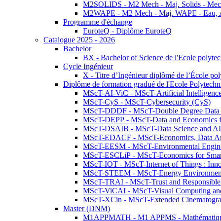
M2SOLIDS - M2 Mech - Maj. Solids - Meca
M2WAPE - M2 Mech - Maj. WAPE - Eau, Air
Programme d'échange
EuroteQ - Diplôme EuroteQ
Catalogue 2025 - 2026
Bachelor
BX - Bachelor of Science de l'Ecole polyte
Cycle Ingénieur
X - Titre d’Ingénieur diplômé de l’École po
Diplôme de formation gradué de l'Ecole Polytec
MScT-AI-ViC - MScT-Artificial Intelligen
MScT-CyS - MScT-Cybersecurity (CyS)
MScT-DDDF - MScT-Double Degree Data 
MScT-DEPP - MScT-Data and Economics fo
MScT-DSAIB - MScT-Data Science and AI 
MScT-EDACF - MScT-Economics, Data Anal
MScT-EESM - MScT-Environmental Enginee
MScT-ESCLiP - MScT-Economics for Smart 
MScT-IOT - MScT-Internet of Things : Inn
MScT-STEEM - MScT-Energy Environment 
MScT-TRAI - MScT-Trust and Responsible
MScT-ViCAI - MScT-Visual Computing and
MScT-XCin - MScT-Extended Cinematogr
Master (DNM)
M1APPMATH - M1 APPMS - Mathématiques A