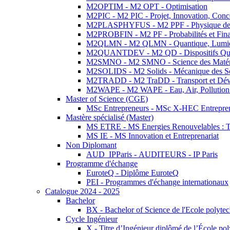
M2OPTIM - M2 OPT - Optimisation
M2PIC - M2 PIC - Projet, Innovation, Conc
M2PLASPHYFUS - M2 PPF - Physique des P
M2PROBFIN - M2 PF - Probabilités et Fin
M2QLMN - M2 QLMN - Quantique, Lumière
M2QUANTDEV - M2 QD - Dispositifs Qua
M2SMNO - M2 SMNO - Science des Matéri
M2SOLIDS - M2 Solids - Mécanique des So
M2TRADD - M2 TraDD - Transport et Dév
M2WAPE - M2 WAPE - Eau, Air, Pollution 
Master of Science (CGE)
MSc Entrepreneurs - MSc X-HEC Entrepre
Mastère spécialisé (Master)
MS ETRE - MS Energies Renouvelables : Tec
MS IE - MS Innovation et Entreprenariat
Non Diplomant
AUD_IPParis - AUDITEURS - IP Paris
Programme d'échange
EuroteQ - Diplôme EuroteQ
PEI - Programmes d'échange internationaux
Catalogue 2024 - 2025
Bachelor
BX - Bachelor of Science de l'Ecole polyte
Cycle Ingénieur
X - Titre d’Ingénieur diplômé de l’École po