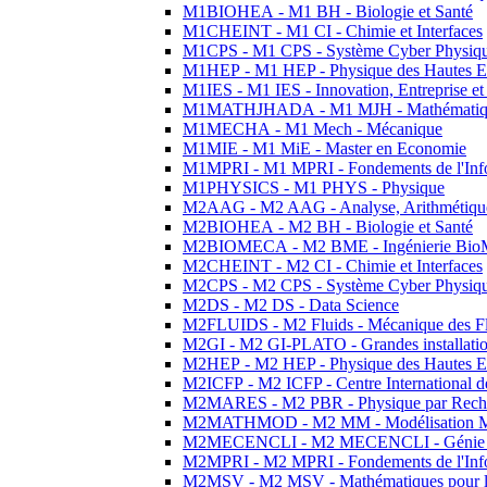
M1BIOHEA - M1 BH - Biologie et Santé
M1CHEINT - M1 CI - Chimie et Interfaces
M1CPS - M1 CPS - Système Cyber Physiq
M1HEP - M1 HEP - Physique des Hautes E
M1IES - M1 IES - Innovation, Entreprise et
M1MATHJHADA - M1 MJH - Mathématiqu
M1MECHA - M1 Mech - Mécanique
M1MIE - M1 MiE - Master en Economie
M1MPRI - M1 MPRI - Fondements de l'Inf
M1PHYSICS - M1 PHYS - Physique
M2AAG - M2 AAG - Analyse, Arithmétique
M2BIOHEA - M2 BH - Biologie et Santé
M2BIOMECA - M2 BME - Ingénierie BioM
M2CHEINT - M2 CI - Chimie et Interfaces
M2CPS - M2 CPS - Système Cyber Physiq
M2DS - M2 DS - Data Science
M2FLUIDS - M2 Fluids - Mécanique des Fl
M2GI - M2 GI-PLATO - Grandes installation
M2HEP - M2 HEP - Physique des Hautes E
M2ICFP - M2 ICFP - Centre International 
M2MARES - M2 PBR - Physique par Rech
M2MATHMOD - M2 MM - Modélisation M
M2MECENCLI - M2 MECENCLI - Génie Méc
M2MPRI - M2 MPRI - Fondements de l'Inf
M2MSV - M2 MSV - Mathématiques pour le