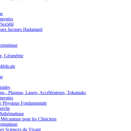
ue
nergies
 Société
es Jacques Hadamard
ormatique
, Géométrie
édicale
ue
uides
s - Plasmas, Lasers, Accélérateurs, Tokamaks
nergies
de Physique Fondamentale
erche
athématique
anique pour les Cliniciens
ormatique
s Sciences du Vivant