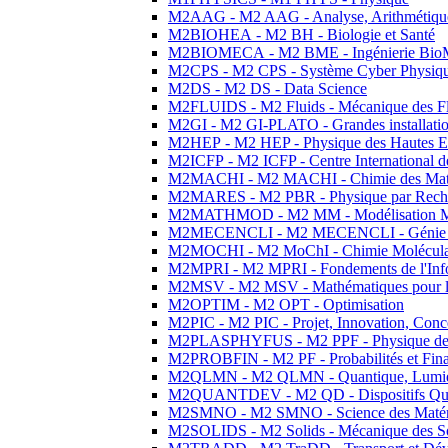
M2AAG - M2 AAG - Analyse, Arithmétique
M2BIOHEA - M2 BH - Biologie et Santé
M2BIOMECA - M2 BME - Ingénierie BioM
M2CPS - M2 CPS - Système Cyber Physiq
M2DS - M2 DS - Data Science
M2FLUIDS - M2 Fluids - Mécanique des Fl
M2GI - M2 GI-PLATO - Grandes installation
M2HEP - M2 HEP - Physique des Hautes E
M2ICFP - M2 ICFP - Centre International 
M2MACHI - M2 MACHI - Chimie des Matéri
M2MARES - M2 PBR - Physique par Rech
M2MATHMOD - M2 MM - Modélisation M
M2MECENCLI - M2 MECENCLI - Génie Méc
M2MOCHI - M2 MoChI - Chimie Moléculaire
M2MPRI - M2 MPRI - Fondements de l'Inf
M2MSV - M2 MSV - Mathématiques pour le
M2OPTIM - M2 OPT - Optimisation
M2PIC - M2 PIC - Projet, Innovation, Conc
M2PLASPHYFUS - M2 PPF - Physique des P
M2PROBFIN - M2 PF - Probabilités et Fin
M2QLMN - M2 QLMN - Quantique, Lumière
M2QUANTDEV - M2 QD - Dispositifs Qua
M2SMNO - M2 SMNO - Science des Matéri
M2SOLIDS - M2 Solids - Mécanique des So