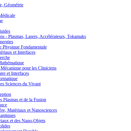
, Géométrie
édicale
ue
uides
s - Plasmas, Lasers, Accélérateurs, Tokamaks
nergies
de Physique Fondamentale
aux et Interfaces
erche
athématique
anique pour les Cliniciens
 et Interfaces
ormatique
s Sciences du Vivant
eption
lasmas et de la Fusion
ance
, Matériaux et Nanosciences
ntiques
aux et des Nano-Objets
lides