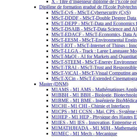
X - Titre d’Ingénieur diplômé de l’École po
Diplôme de formation gradué de l'Ecole Polytec
MScT-CyS - MScT-Cybersecurity (CyS)
MScT-DDDF - MScT-Double Degree Data 
MScT-DEPP - MScT-Data and Economics fo
MScT-DSAIB - MScT-Data Science and AI 
MScT-EDACF - MScT-Economics, Data Anal
MScT-EESM - MScT-Environmental Enginee
MScT-IOT - MScT-Internet of Things : Inn
MScT-LLGA - Track : Large Language Mode
MScT-MaQI - AI for Markets and Quantitat
MScT-STEEM - MScT-Energy Environment 
MScT-TRAI - MScT-Trust and Responsible
MScT-ViCAI - MScT-Visual Computing and
MScT-XCin - MScT-Extended Cinematogr
Master (DNM)
M1AMS - M1 AMS - Mathématiques Appliqué
M1BBH - M1 BBH - Biologie, Biotechnolog
M1BME - M1 BME - Ingénierie BioMédica
M1CHI - M1 CHI - Chimie et Interfaces
M1CPS - M1 CCSN - Maj. CPS - Système 
M1HEP - M1 HEP - Physique des Hautes E
M1IES - M1 IES - Innovation, Entreprise et
M1MATHJHADA - M1 MJH - Mathematiqu
M1MEC - M1 Mech - Mecanique