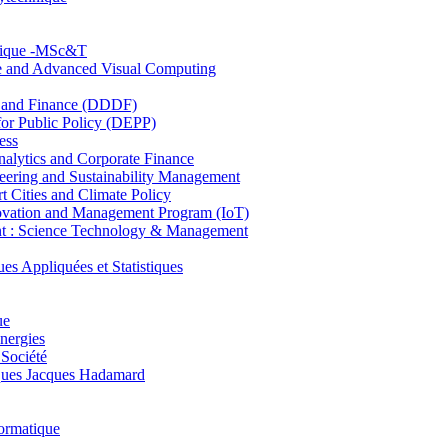
hnique -MSc&T
ce and Advanced Visual Computing
and Finance (DDDF)
r Public Policy (DEPP)
ess
ytics and Corporate Finance
ring and Sustainability Management
Cities and Climate Policy
ovation and Management Program (IoT)
: Science Technology & Management
ppliquées et Statistiques
ue
nergies
 Société
es Jacques Hadamard
ormatique