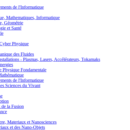
nts de l'Informatique
, Mathematiques, Informatique
, Géométrie
ie et Santé
le
Cyber Physique
nique des Fluides
lations - Plasmas, Lasers, Accélérateurs, Tokamaks
nergies
de Physique Fondamentale
athématique
nts de l'Informatique
s Sciences du Vivant
he
ption
 de la Fusion
ance
, Materiaux et Nanosciences
aux et des Nano-Objets