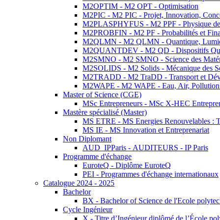
M2OPTIM - M2 OPT - Optimisation
M2PIC - M2 PIC - Projet, Innovation, Conc
M2PLASPHYFUS - M2 PPF - Physique des P
M2PROBFIN - M2 PF - Probabilités et Fin
M2QLMN - M2 QLMN - Quantique, Lumière
M2QUANTDEV - M2 QD - Dispositifs Qua
M2SMNO - M2 SMNO - Science des Matéri
M2SOLIDS - M2 Solids - Mécanique des So
M2TRADD - M2 TraDD - Transport et Dév
M2WAPE - M2 WAPE - Eau, Air, Pollution 
Master of Science (CGE)
MSc Entrepreneurs - MSc X-HEC Entrepre
Mastère spécialisé (Master)
MS ETRE - MS Energies Renouvelables : Tec
MS IE - MS Innovation et Entreprenariat
Non Diplomant
AUD_IPParis - AUDITEURS - IP Paris
Programme d'échange
EuroteQ - Diplôme EuroteQ
PEI - Programmes d'échange internationaux
Catalogue 2024 - 2025
Bachelor
BX - Bachelor of Science de l'Ecole polyte
Cycle Ingénieur
X - Titre d’Ingénieur diplômé de l’École po