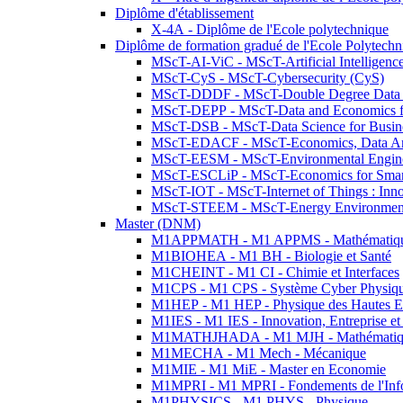
Diplôme d'établissement
X-4A - Diplôme de l'Ecole polytechnique
Diplôme de formation gradué de l'Ecole Polytec
MScT-AI-ViC - MScT-Artificial Intelligen
MScT-CyS - MScT-Cybersecurity (CyS)
MScT-DDDF - MScT-Double Degree Data 
MScT-DEPP - MScT-Data and Economics fo
MScT-DSB - MScT-Data Science for Busin
MScT-EDACF - MScT-Economics, Data Anal
MScT-EESM - MScT-Environmental Enginee
MScT-ESCLiP - MScT-Economics for Smart 
MScT-IOT - MScT-Internet of Things : Inn
MScT-STEEM - MScT-Energy Environment 
Master (DNM)
M1APPMATH - M1 APPMS - Mathématiques A
M1BIOHEA - M1 BH - Biologie et Santé
M1CHEINT - M1 CI - Chimie et Interfaces
M1CPS - M1 CPS - Système Cyber Physiq
M1HEP - M1 HEP - Physique des Hautes E
M1IES - M1 IES - Innovation, Entreprise et
M1MATHJHADA - M1 MJH - Mathématiqu
M1MECHA - M1 Mech - Mécanique
M1MIE - M1 MiE - Master en Economie
M1MPRI - M1 MPRI - Fondements de l'Inf
M1PHYSICS - M1 PHYS - Physique