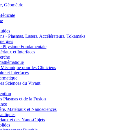
, Géométrie
édicale
ue
uides
s - Plasmas, Lasers, Accélérateurs, Tokamaks
nergies
de Physique Fondamentale
aux et Interfaces
erche
athématique
anique pour les Cliniciens
 et Interfaces
ormatique
s Sciences du Vivant
eption
lasmas et de la Fusion
ance
, Matériaux et Nanosciences
ntiques
aux et des Nano-Objets
lides