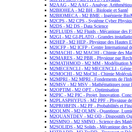
M2AAG - M2 AAG - Analyse, Arithmétique
M2BIOHEA - M2 BH - Biologie et Santé
M2BIOMECA - M2 BME - Ingénierie BioM
M2CPS - M2 CPS - Système Cyber Physiq
M2DS - M2 DS - Data Science
M2FLUIDS - M2 Fluids - Mécanique des Fl
M2GI - M2 GI-PLATO - Grandes installation
M2HEP - M2 HEP - Physique des Hautes E
M2ICFP - M2 ICFP - Centre International 
M2MACHI - M2 MACHI - Chimie des Matéri
M2MARES - M2 PBR - Physique par Rech
M2MATHMOD - M2 MM - Modélisation M
M2MECENCLI - M2 MECENCLI - Génie Méc
M2MOCHI - M2 MoChI - Chimie Moléculaire
M2MPRI - M2 MPRI - Fondements de l'Inf
M2MSV - M2 MSV - Mathématiques pour le
M2OPTIM - M2 OPT - Optimisation
M2PIC - M2 PIC - Projet, Innovation, Conc
M2PLASPHYFUS - M2 PPF - Physique des P
M2PROBFIN - M2 PF - Probabilités et Fin
M2QLMN - M2 QLMN - Quantique, Lumière
M2QUANTDEV - M2 QD - Dispositifs Qua
M2SMNO - M2 SMNO - Science des Matéri
M2SOLIDS - M2 Solids - Mécanique des So