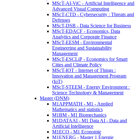
MScT-AI-ViC - Artificial Intelligence and
Advanced Visual Computing
MScT-CTD - Cybersecurity : Threats and
Defenses
MScT-DSB - Data Science for Business
MScT-EDACF - Economics, Data
Analytics and Corporate Finance
MScT-EESM - Environmental
Engineering and Sustainability
Management
MScT-ESCLiP - Economics for Smart
Cities and Climate Policy
MScT-IOT - Internet of Things :
Innovation and Management Program
(IoT)
MScT-STEEM - Energy Environment :
Science Technology & Management
Master (DNM)
M1APPMATH - M1 - Applied
Mathematics and statistics
M1BM - M1 Biomechanics
M1DATAAI - M1 Data AI - Data and
Artificial Intelligence
M1ECO - M1 Economie
M1ENERG - Master 1 Énergie