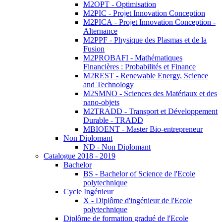
M2OPT - Optimisation
M2PIC - Projet Innovation Conception
M2PICA - Projet Innovation Conception -
Alternance
M2PPF - Physique des Plasmas et de la
Fusion
M2PROBAFI - Mathématiques
Financières : Probabilités et Finance
M2REST - Renewable Energy, Science
and Technology
M2SMNO - Sciences des Matériaux et des
nano-objets
M2TRADD - Transport et Développement
Durable - TRADD
MBIOENT - Master Bio-entrepreneur
Non Diplomant
ND - Non Diplomant
Catalogue 2018 - 2019
Bachelor
BS - Bachelor of Science de l'Ecole
polytechnique
Cycle Ingénieur
X - Diplôme d'ingénieur de l'Ecole
polytechnique
Diplôme de formation gradué de l'Ecole