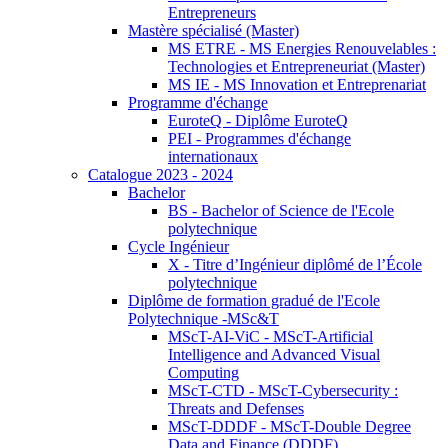
Entrepreneurs
Mastère spécialisé (Master)
MS ETRE - MS Energies Renouvelables :
Technologies et Entrepreneuriat (Master)
MS IE - MS Innovation et Entreprenariat
Programme d'échange
EuroteQ - Diplôme EuroteQ
PEI - Programmes d'échange
internationaux
Catalogue 2023 - 2024
Bachelor
BS - Bachelor of Science de l'Ecole
polytechnique
Cycle Ingénieur
X - Titre d’Ingénieur diplômé de l’École
polytechnique
Diplôme de formation gradué de l'Ecole
Polytechnique -MSc&T
MScT-AI-ViC - MScT-Artificial
Intelligence and Advanced Visual
Computing
MScT-CTD - MScT-Cybersecurity :
Threats and Defenses
MScT-DDDF - MScT-Double Degree
Data and Finance (DDDF)