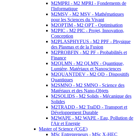
M2MPRI - M2 MPRI - Fondements de
l'Informatique
M2MSV - M2 MSV - Mathématiques
pour les Sciences du Vivant
M2OPTIM - M2 OPT - Optimisation
M2PIC - M2 PIC - Projet, Innovation,
Conception
M2PLASPHYFUS - M2 PPF - Physique
des Plasmas et de la Fusion
M2PROBFIN - M2 PF - Probabilités et
Finance
M2QLMN - M2 QLMN - Quantique,
Lumière, Matériaux et Nanosciences
M2QUANTDEV - M2 QD - Dispositifs
Quantiques
M2SMNO - M2 SMNO - Science des
Matériaux et des Nano-Objets
M2SOLIDS - M2 Solids - Mécanique des
Solides
M2TRADD - M2 TraDD - Transport et
Développement Durable
M2WAPE - M2 WAPE - Eau, Pollution de
l'Air et Energie
Master of Science (CGE)
MSc Entrepreneurs - MSc X-HEC