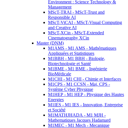
Environment : Science Technology &
Management
MScT-TRAI - MScT-Trust and
Responsible AI
MScT-ViCAI - MScT-Visual Computing
and Creative AI
MScT-XCin - MScT-Extended
Cinematography XCin
Master (DNM)
M1AMS - M1 AMS - Mathématiques
Appliquées et Statistiques
M1BBH - M1 BBH - Biologie,
Biotechnologie et Santé
M1BME - M1 BME - Ingénierie
BioMédicale
M1CHI - M1 CHI - Chimie et Interfaces
M1CPS - M1 CCSN - Maj. CPS -
Système Cyber Physique
M1HEP - M1 HEP - Physique des Hautes
Energies
M1IES - M1 IES - Innovation, Entreprise
et Société
M1MATHJHADA - M1 MJH -
Mathematiques Jacques Hadamard
M1MEC - M1 Mech - Mecanique