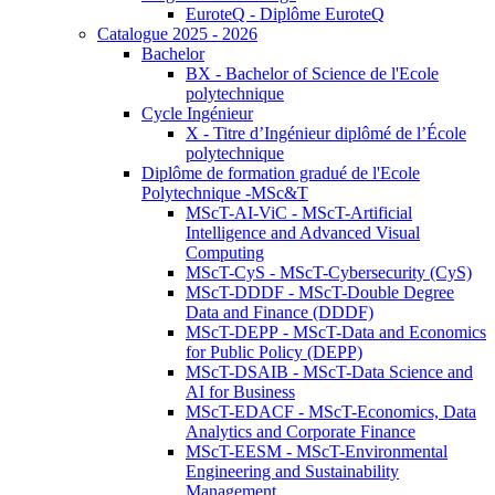
EuroteQ - Diplôme EuroteQ
Catalogue 2025 - 2026
Bachelor
BX - Bachelor of Science de l'Ecole
polytechnique
Cycle Ingénieur
X - Titre d’Ingénieur diplômé de l’École
polytechnique
Diplôme de formation gradué de l'Ecole
Polytechnique -MSc&T
MScT-AI-ViC - MScT-Artificial
Intelligence and Advanced Visual
Computing
MScT-CyS - MScT-Cybersecurity (CyS)
MScT-DDDF - MScT-Double Degree
Data and Finance (DDDF)
MScT-DEPP - MScT-Data and Economics
for Public Policy (DEPP)
MScT-DSAIB - MScT-Data Science and
AI for Business
MScT-EDACF - MScT-Economics, Data
Analytics and Corporate Finance
MScT-EESM - MScT-Environmental
Engineering and Sustainability
Management