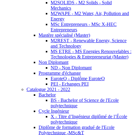
M2SOLIDS - M2 Solids - Solid
Mechanics
M2WAPE - M2 Water, Air, Pollution and
Energy
MSc Entrepreneurs - MSc X-HEC
Entrepreneurs
Mastère spécialisé (Master)
M2REST - Renewable Energy, Science
and Technology
MS ETRE - MS Energies Renouvelables :
Technologies & Entrepreneuriat (Master)
Non Diplomant
ND - Non Diplomant
Programme d'échange
EuroteQ - Diplôme EuroteQ
PEI - Echanges PEI
Catalogue 2021 - 2022
Bachelor
BS - Bachelor of Science de l'Ecole
polytechnique
Cycle Ingénieur
X - Titre d’Ingénieur diplômé de l’École
polytechnique
Diplôme de formation gradué de l'Ecole
Polytechnique -MSc&T