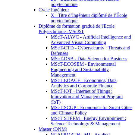
polytechnique
Cycle Ingénieur
X - Titre d’Ingénieur diplômé de l’École
polytechnique
Diplôme de formation gradué de l'Ecole
Polytechnique -MSc&T
MScT-AIAVC - Artificial Intelligence and
Advanced Visual Computing
MScT-CTD - Cybersecurity : Threats and
Defenses
MScT-DSB - Data Science for Business
MScT-ECOSEM - Environmental
Engineering and Sustainability
Management
MScT-EDACF - Economics, Data
Analytics and Corporate Finance
MScT-IOT - Internet of Things :
Innovation and Management Program
(IoT)
MScT-SCUP - Economics for Smart Cities
and Climate Policy
MScT-STEEM - Energy Environment :
Science Technology & Management
Master (DNM)
M1APPMATH - M1 - Applied