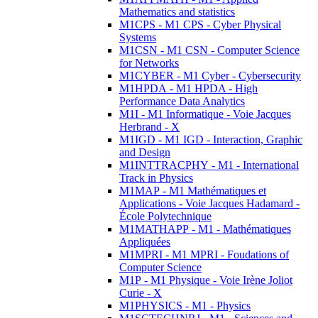
Mathematics and statistics
M1CPS - M1 CPS - Cyber Physical
Systems
M1CSN - M1 CSN - Computer Science
for Networks
M1CYBER - M1 Cyber - Cybersecurity
M1HPDA - M1 HPDA - High
Performance Data Analytics
M1I - M1 Informatique - Voie Jacques
Herbrand - X
M1IGD - M1 IGD - Interaction, Graphic
and Design
M1INTTRACPHY - M1 - International
Track in Physics
M1MAP - M1 Mathématiques et
Applications - Voie Jacques Hadamard -
École Polytechnique
M1MATHAPP - M1 - Mathématiques
Appliquées
M1MPRI - M1 MPRI - Foudations of
Computer Science
M1P - M1 Physique - Voie Irène Joliot
Curie - X
M1PHYSICS - M1 - Physics