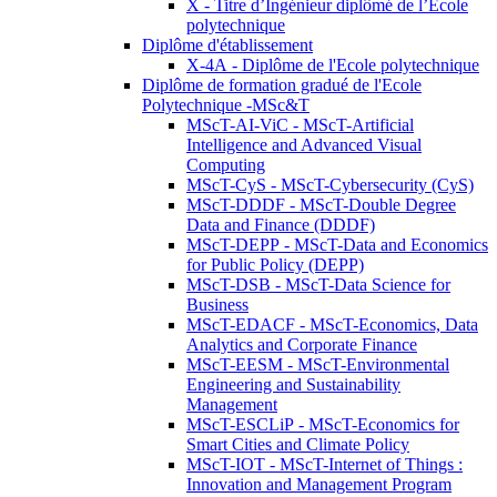
X - Titre d’Ingénieur diplômé de l’École
polytechnique
Diplôme d'établissement
X-4A - Diplôme de l'Ecole polytechnique
Diplôme de formation gradué de l'Ecole
Polytechnique -MSc&T
MScT-AI-ViC - MScT-Artificial
Intelligence and Advanced Visual
Computing
MScT-CyS - MScT-Cybersecurity (CyS)
MScT-DDDF - MScT-Double Degree
Data and Finance (DDDF)
MScT-DEPP - MScT-Data and Economics
for Public Policy (DEPP)
MScT-DSB - MScT-Data Science for
Business
MScT-EDACF - MScT-Economics, Data
Analytics and Corporate Finance
MScT-EESM - MScT-Environmental
Engineering and Sustainability
Management
MScT-ESCLiP - MScT-Economics for
Smart Cities and Climate Policy
MScT-IOT - MScT-Internet of Things :
Innovation and Management Program