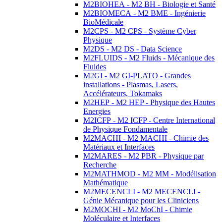
M2BIOHEA - M2 BH - Biologie et Santé
M2BIOMECA - M2 BME - Ingénierie
BioMédicale
M2CPS - M2 CPS - Système Cyber
Physique
M2DS - M2 DS - Data Science
M2FLUIDS - M2 Fluids - Mécanique des
Fluides
M2GI - M2 GI-PLATO - Grandes
installations - Plasmas, Lasers,
Accélérateurs, Tokamaks
M2HEP - M2 HEP - Physique des Hautes
Energies
M2ICFP - M2 ICFP - Centre International
de Physique Fondamentale
M2MACHI - M2 MACHI - Chimie des
Matériaux et Interfaces
M2MARES - M2 PBR - Physique par
Recherche
M2MATHMOD - M2 MM - Modélisation
Mathématique
M2MECENCLI - M2 MECENCLI -
Génie Mécanique pour les Cliniciens
M2MOCHI - M2 MoChI - Chimie
Moléculaire et Interfaces