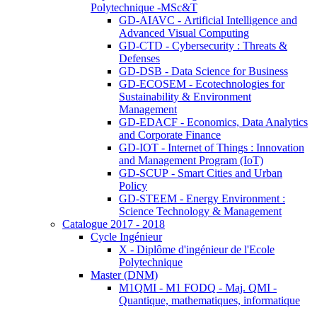
Polytechnique -MSc&T
GD-AIAVC - Artificial Intelligence and
Advanced Visual Computing
GD-CTD - Cybersecurity : Threats &
Defenses
GD-DSB - Data Science for Business
GD-ECOSEM - Ecotechnologies for
Sustainability & Environment
Management
GD-EDACF - Economics, Data Analytics
and Corporate Finance
GD-IOT - Internet of Things : Innovation
and Management Program (IoT)
GD-SCUP - Smart Cities and Urban
Policy
GD-STEEM - Energy Environment :
Science Technology & Management
Catalogue 2017 - 2018
Cycle Ingénieur
X - Diplôme d'ingénieur de l'Ecole
Polytechnique
Master (DNM)
M1QMI - M1 FODQ - Maj. QMI -
Quantique, mathematiques, informatique