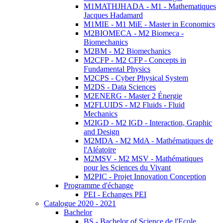
M1MATHJHADA - M1 - Mathematiques
Jacques Hadamard
M1MIE - M1 MiE - Master in Economics
M2BIOMECA - M2 Biomeca -
Biomechanics
M2BM - M2 Biomechanics
M2CFP - M2 CFP - Concepts in
Fundamental Physics
M2CPS - Cyber Physical System
M2DS - Data Sciences
M2ENERG - Master 2 Énergie
M2FLUIDS - M2 Fluids - Fluid
Mechanics
M2IGD - M2 IGD - Interaction, Graphic
and Design
M2MDA - M2 MdA - Mathématiques de
l'Aléatoire
M2MSV - M2 MSV - Mathématiques
pour les Sciences du Vivant
M2PIC - Projet Innovation Conception
Programme d'échange
PEI - Echanges PEI
Catalogue 2020 - 2021
Bachelor
BS - Bachelor of Science de l'Ecole