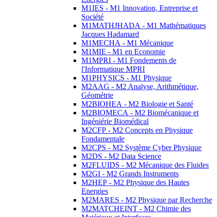
M1IES - M1 Innovation, Entreprise et
Société
M1MATHJHADA - M1 Mathématiques
Jacques Hadamard
M1MECHA - M1 Mécanique
M1MIE - M1 en Economie
M1MPRI - M1 Fondements de
l'Informatique MPRI
M1PHYSICS - M1 Physique
M2AAG - M2 Analyse, Arithmétique,
Géométrie
M2BIOHEA - M2 Biologie et Santé
M2BIOMECA - M2 Biomécanique et
Ingéniérie Biomédical
M2CFP - M2 Concepts en Physique
Fondamentale
M2CPS - M2 Système Cyber Physique
M2DS - M2 Data Science
M2FLUIDS - M2 Mécanique des Fluides
M2GI - M2 Grands Instruments
M2HEP - M2 Physique des Hautes
Energies
M2MARES - M2 Physique par Recherche
M2MATCHEINT - M2 Chimie des