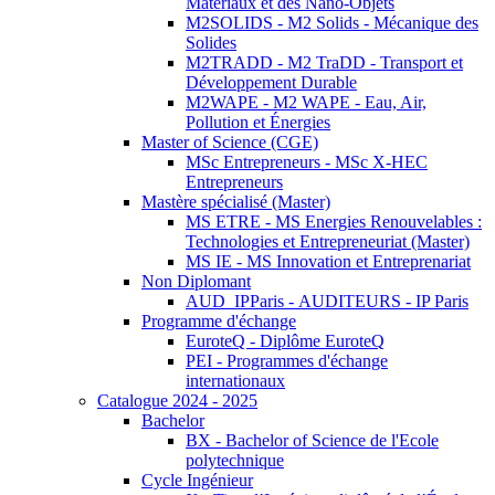
Matériaux et des Nano-Objets
M2SOLIDS - M2 Solids - Mécanique des
Solides
M2TRADD - M2 TraDD - Transport et
Développement Durable
M2WAPE - M2 WAPE - Eau, Air,
Pollution et Énergies
Master of Science (CGE)
MSc Entrepreneurs - MSc X-HEC
Entrepreneurs
Mastère spécialisé (Master)
MS ETRE - MS Energies Renouvelables :
Technologies et Entrepreneuriat (Master)
MS IE - MS Innovation et Entreprenariat
Non Diplomant
AUD_IPParis - AUDITEURS - IP Paris
Programme d'échange
EuroteQ - Diplôme EuroteQ
PEI - Programmes d'échange
internationaux
Catalogue 2024 - 2025
Bachelor
BX - Bachelor of Science de l'Ecole
polytechnique
Cycle Ingénieur