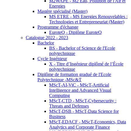
M2WAPE - M2 Eau, Pollution de l'Air et
Energies
Mastère spécialisé (Master)
MS ETRE - MS Energies Renouvelables :
Technologies et Entrepreneuriat (Master)
Programme d'échange
EuroteQ - Diplôme EuroteQ
Catalogue 2022 - 2023
Bachelor
BS - Bachelor of Science de l'Ecole
polytechnique
Cycle Ingénieur
X - Titre d’Ingénieur diplômé de l’École
polytechnique
Diplôme de formation gradué de l'Ecole
Polytechnique -MSc&T
MScT-AI-ViC - MScT-Artificial
Intelligence and Advanced Visual
Computing
MScT-CTD - MScT-Cybersecurity :
Threats and Defenses
MScT-DSB - MScT-Data Science for
Business
MScT-EDACF - MScT-Economics, Data
Analytics and Corporate Finance