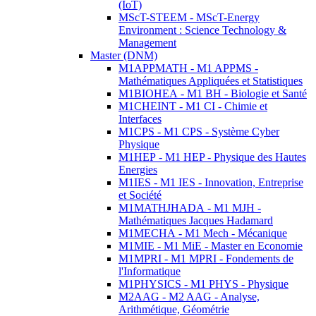
(IoT)
MScT-STEEM - MScT-Energy
Environment : Science Technology &
Management
Master (DNM)
M1APPMATH - M1 APPMS -
Mathématiques Appliquées et Statistiques
M1BIOHEA - M1 BH - Biologie et Santé
M1CHEINT - M1 CI - Chimie et
Interfaces
M1CPS - M1 CPS - Système Cyber
Physique
M1HEP - M1 HEP - Physique des Hautes
Energies
M1IES - M1 IES - Innovation, Entreprise
et Société
M1MATHJHADA - M1 MJH -
Mathématiques Jacques Hadamard
M1MECHA - M1 Mech - Mécanique
M1MIE - M1 MiE - Master en Economie
M1MPRI - M1 MPRI - Fondements de
l'Informatique
M1PHYSICS - M1 PHYS - Physique
M2AAG - M2 AAG - Analyse,
Arithmétique, Géométrie