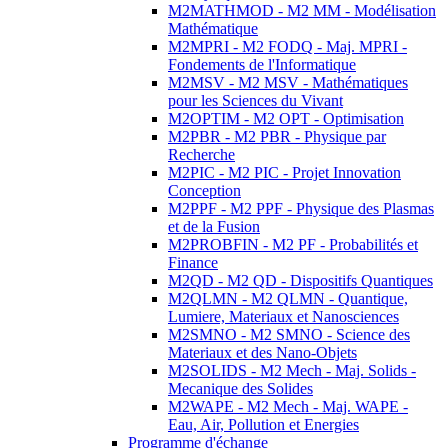
M2MATHMOD - M2 MM - Modélisation
Mathématique
M2MPRI - M2 FODQ - Maj. MPRI -
Fondements de l'Informatique
M2MSV - M2 MSV - Mathématiques
pour les Sciences du Vivant
M2OPTIM - M2 OPT - Optimisation
M2PBR - M2 PBR - Physique par
Recherche
M2PIC - M2 PIC - Projet Innovation
Conception
M2PPF - M2 PPF - Physique des Plasmas
et de la Fusion
M2PROBFIN - M2 PF - Probabilités et
Finance
M2QD - M2 QD - Dispositifs Quantiques
M2QLMN - M2 QLMN - Quantique,
Lumiere, Materiaux et Nanosciences
M2SMNO - M2 SMNO - Science des
Materiaux et des Nano-Objets
M2SOLIDS - M2 Mech - Maj. Solids -
Mecanique des Solides
M2WAPE - M2 Mech - Maj. WAPE -
Eau, Air, Pollution et Energies
Programme d'échange