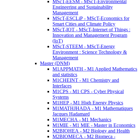
MScT-EESM - MScT-Environmental
Engineering and Sustainability
Management
MScT-ESCLiP - MScT-Economics for
Smart Cities and Climate Policy
MScT-IOT - MScT-Internet of Things :
Innovation and Management Program
(IoT)
MScT-STEEM - MScT-Energy
Environment : Science Technology &
Management
Master (DNM)
M1APPMATH - M1 Applied Mathematics
and statistics
M1CHEINT - M1 Chemistry and
Interfaces
M1CPS - M1 CPS - Cyber Physical
Systems
M1HEP - M1 High Energy Physics
M1MATHJHADA - M1 Mathematiques
Jacques Hadamard
M1MECHA - M1 Mechanics
M1MIE - M1 MIE - Master in Economics
M2BIOHEA - M2 Biology and Health
M2BIOMECA - M2 Biomeca -