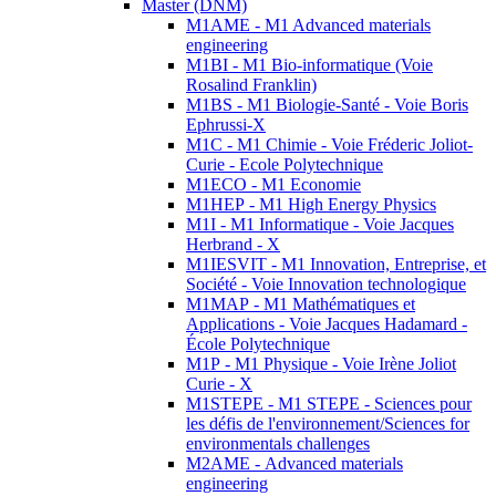
Master (DNM)
M1AME - M1 Advanced materials
engineering
M1BI - M1 Bio-informatique (Voie
Rosalind Franklin)
M1BS - M1 Biologie-Santé - Voie Boris
Ephrussi-X
M1C - M1 Chimie - Voie Fréderic Joliot-
Curie - Ecole Polytechnique
M1ECO - M1 Economie
M1HEP - M1 High Energy Physics
M1I - M1 Informatique - Voie Jacques
Herbrand - X
M1IESVIT - M1 Innovation, Entreprise, et
Société - Voie Innovation technologique
M1MAP - M1 Mathématiques et
Applications - Voie Jacques Hadamard -
École Polytechnique
M1P - M1 Physique - Voie Irène Joliot
Curie - X
M1STEPE - M1 STEPE - Sciences pour
les défis de l'environnement/Sciences for
environmentals challenges
M2AME - Advanced materials
engineering