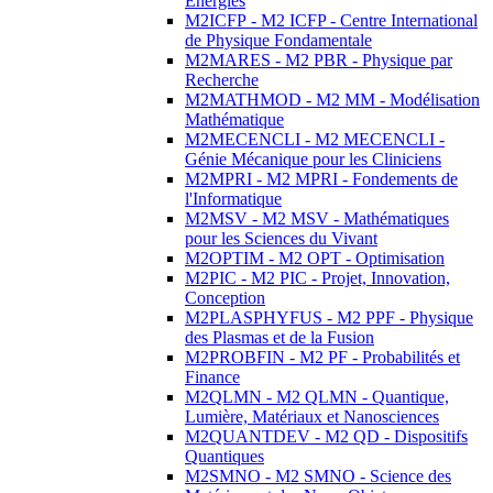
Energies
M2ICFP - M2 ICFP - Centre International
de Physique Fondamentale
M2MARES - M2 PBR - Physique par
Recherche
M2MATHMOD - M2 MM - Modélisation
Mathématique
M2MECENCLI - M2 MECENCLI -
Génie Mécanique pour les Cliniciens
M2MPRI - M2 MPRI - Fondements de
l'Informatique
M2MSV - M2 MSV - Mathématiques
pour les Sciences du Vivant
M2OPTIM - M2 OPT - Optimisation
M2PIC - M2 PIC - Projet, Innovation,
Conception
M2PLASPHYFUS - M2 PPF - Physique
des Plasmas et de la Fusion
M2PROBFIN - M2 PF - Probabilités et
Finance
M2QLMN - M2 QLMN - Quantique,
Lumière, Matériaux et Nanosciences
M2QUANTDEV - M2 QD - Dispositifs
Quantiques
M2SMNO - M2 SMNO - Science des