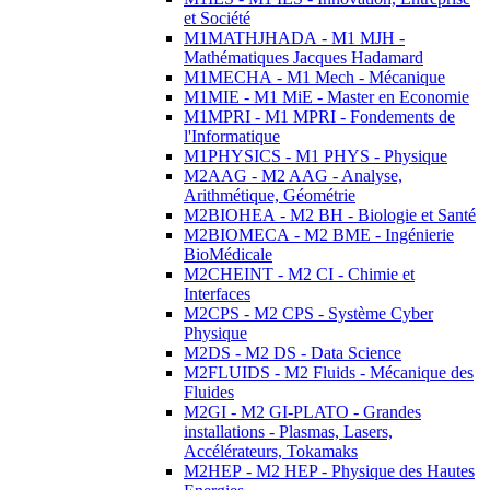
et Société
M1MATHJHADA - M1 MJH -
Mathématiques Jacques Hadamard
M1MECHA - M1 Mech - Mécanique
M1MIE - M1 MiE - Master en Economie
M1MPRI - M1 MPRI - Fondements de
l'Informatique
M1PHYSICS - M1 PHYS - Physique
M2AAG - M2 AAG - Analyse,
Arithmétique, Géométrie
M2BIOHEA - M2 BH - Biologie et Santé
M2BIOMECA - M2 BME - Ingénierie
BioMédicale
M2CHEINT - M2 CI - Chimie et
Interfaces
M2CPS - M2 CPS - Système Cyber
Physique
M2DS - M2 DS - Data Science
M2FLUIDS - M2 Fluids - Mécanique des
Fluides
M2GI - M2 GI-PLATO - Grandes
installations - Plasmas, Lasers,
Accélérateurs, Tokamaks
M2HEP - M2 HEP - Physique des Hautes