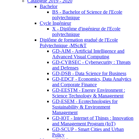
Catalogue 2019 - 2020
Bachelor
BS - Bachelor of Science de l'Ecole
polytechnique
Cycle Ingénieur
X - Diplôme d'ingénieur de l'Ecole
polytechnique
Diplôme de formation gradué de l'Ecole
Polytechnique -MSc&T
GD-AIM - Artificial Intelligence and
Advanced Visual Computing
GD-CYBSEC - Cybersecurity : Threats
and Defenses
GD-DSB - Data Science for Business
GD-EDCF - Economics, Data Analytics
and Corporate Finance
GD-EESTM - Energy Environment :
Science Technology & Management
GD-ESEM - Ecotechnologies for
Sustainability & Environment
Management
GD-IOT - Internet of Things : Innovation
and Management Program (IoT)
GD-SCUP - Smart Cities and Urban
Policy