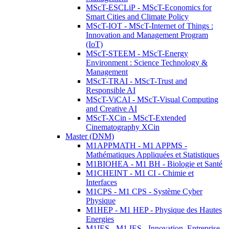
MScT-ESCLiP - MScT-Economics for
Smart Cities and Climate Policy
MScT-IOT - MScT-Internet of Things :
Innovation and Management Program
(IoT)
MScT-STEEM - MScT-Energy
Environment : Science Technology &
Management
MScT-TRAI - MScT-Trust and
Responsible AI
MScT-ViCAI - MScT-Visual Computing
and Creative AI
MScT-XCin - MScT-Extended
Cinematography XCin
Master (DNM)
M1APPMATH - M1 APPMS -
Mathématiques Appliquées et Statistiques
M1BIOHEA - M1 BH - Biologie et Santé
M1CHEINT - M1 CI - Chimie et
Interfaces
M1CPS - M1 CPS - Système Cyber
Physique
M1HEP - M1 HEP - Physique des Hautes
Energies
M1IES - M1 IES - Innovation, Entreprise