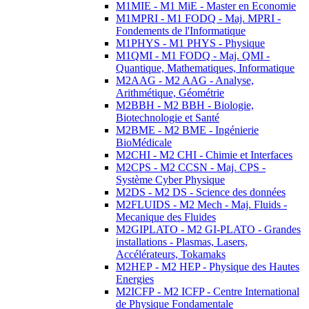
M1MIE - M1 MiE - Master en Economie
M1MPRI - M1 FODQ - Maj. MPRI -
Fondements de l'Informatique
M1PHYS - M1 PHYS - Physique
M1QMI - M1 FODQ - Maj. QMI -
Quantique, Mathematiques, Informatique
M2AAG - M2 AAG - Analyse,
Arithmétique, Géométrie
M2BBH - M2 BBH - Biologie,
Biotechnologie et Santé
M2BME - M2 BME - Ingénierie
BioMédicale
M2CHI - M2 CHI - Chimie et Interfaces
M2CPS - M2 CCSN - Maj. CPS -
Système Cyber Physique
M2DS - M2 DS - Science des données
M2FLUIDS - M2 Mech - Maj. Fluids -
Mecanique des Fluides
M2GIPLATO - M2 GI-PLATO - Grandes
installations - Plasmas, Lasers,
Accélérateurs, Tokamaks
M2HEP - M2 HEP - Physique des Hautes
Energies
M2ICFP - M2 ICFP - Centre International
de Physique Fondamentale