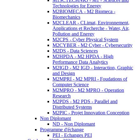
M1SCTECHNRJ - M1 - Sciences and
Technologies for Energy
M2BIOMECA - M2 Biomeca -
Biomechanics
M2CLEAR - CLimat, Environnement,
Applications et Recherche - Water, Air,
Pollution and Energy
M2CPS - Cyber Physical System
M2CYBER - M2 Cyber - Cybersecurity
M2DS - Data Sciences
M2HPDA - M2 HPDA - High
Performance Data Analytics
M2IGD - M2 IGD - Interaction, Graphic
and Design
M2MPRI - M2 MPRI - Foudations of
Computer Science
M2MPRO - M2 MPRO - Operation
Research
M2PDS - M2 PDS - Parallel and
Distributed Systems
M2PIC - Projet Innovation Conception
Non Diplomant
ND - Non Diplomant
Programme d'échange
PEI - Echanges PEI