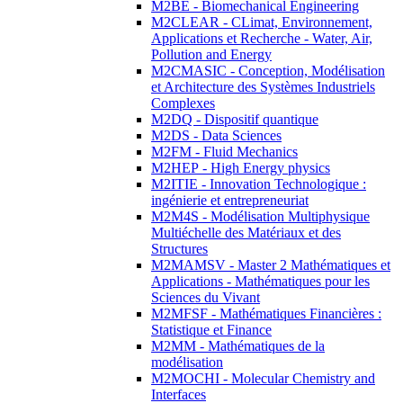
M2BE - Biomechanical Engineering
M2CLEAR - CLimat, Environnement,
Applications et Recherche - Water, Air,
Pollution and Energy
M2CMASIC - Conception, Modélisation
et Architecture des Systèmes Industriels
Complexes
M2DQ - Dispositif quantique
M2DS - Data Sciences
M2FM - Fluid Mechanics
M2HEP - High Energy physics
M2ITIE - Innovation Technologique :
ingénierie et entrepreneuriat
M2M4S - Modélisation Multiphysique
Multiéchelle des Matériaux et des
Structures
M2MAMSV - Master 2 Mathématiques et
Applications - Mathématiques pour les
Sciences du Vivant
M2MFSF - Mathématiques Financières :
Statistique et Finance
M2MM - Mathématiques de la
modélisation
M2MOCHI - Molecular Chemistry and
Interfaces