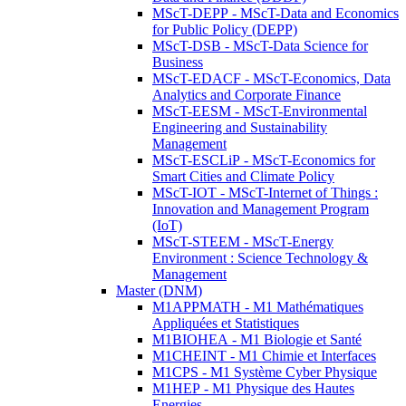
MScT-DEPP - MScT-Data and Economics
for Public Policy (DEPP)
MScT-DSB - MScT-Data Science for
Business
MScT-EDACF - MScT-Economics, Data
Analytics and Corporate Finance
MScT-EESM - MScT-Environmental
Engineering and Sustainability
Management
MScT-ESCLiP - MScT-Economics for
Smart Cities and Climate Policy
MScT-IOT - MScT-Internet of Things :
Innovation and Management Program
(IoT)
MScT-STEEM - MScT-Energy
Environment : Science Technology &
Management
Master (DNM)
M1APPMATH - M1 Mathématiques
Appliquées et Statistiques
M1BIOHEA - M1 Biologie et Santé
M1CHEINT - M1 Chimie et Interfaces
M1CPS - M1 Système Cyber Physique
M1HEP - M1 Physique des Hautes
Energies