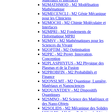
Matériaux et Interfaces
M2MATHMOD - M2 Modélisation
Mathématique
M2MECENCLI - M2 Génie Mécanique
pour les Cliniciens
M2MOCHI - M2 Chimie Moléculaire et
Interfaces
M2MPRI - M2 Fondements de
l'Informatique MPRI
M2MSV - M2 Mathématiques pour les
Sciences du Vivant
M2OPTIM - M2 Optimisation
M2PIC - M2 Projet, Innovation,
Conception
M2PLASPHYFUS - M2 Physique des
Plasmas et de la Fusion
M2PROBFIN - M2 Probabilités et
Finance
M2QNSLMT - M2 Quantique, Lumière,
Matériaux et Nanosciences
M2QUANTDEV - M2 Dispositifs
Quantiques
M2SMNO - M2 Science des Matériaux et
des Nano-Objets
M2SOLIDS - M2 Mécanique des Solides