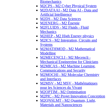
Biomechanics
M2CPS - M2 Cyber Physical System
M2DATAAI - M2 Data AI - Data and
Artificial Intelligence
M2DS - M2 Data Sciences
M2ENERG - M2 Énergie
M2FLUIDS - M2 Fluids - Fluid
Mechanics
M2HEP - M2 High Energy physics
M2ICS - M2 Integration, Circuits and
Systems
M2MATHMOD - M2 Mathematical
Modelling
M2MECENCLI - M2 Mecencli -
Mechanical Engineering for Clinicians
M2MICAS - M2 Machine Learning,
Communications and Security
M2MOCHI - M2 Molecular Chemistry
and Interfaces
M2MSV - M2 MSV - Mathématiques
pour les Sciences du Vivant
M2OPTIM - M2 Optimisation
M2PIC - M2 Projet Innovation Conception
M2QNSLMT - M2 Quantum, Light,
Materials and Nanosciences