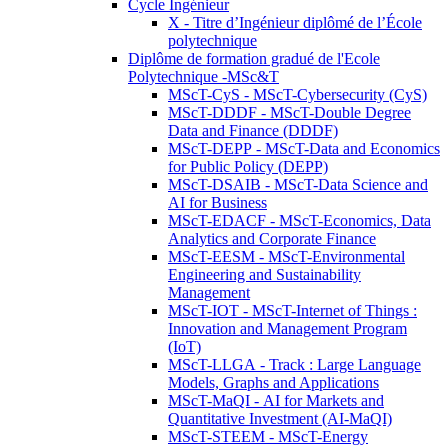
Cycle Ingénieur
X - Titre d’Ingénieur diplômé de l’École
polytechnique
Diplôme de formation gradué de l'Ecole
Polytechnique -MSc&T
MScT-CyS - MScT-Cybersecurity (CyS)
MScT-DDDF - MScT-Double Degree
Data and Finance (DDDF)
MScT-DEPP - MScT-Data and Economics
for Public Policy (DEPP)
MScT-DSAIB - MScT-Data Science and
AI for Business
MScT-EDACF - MScT-Economics, Data
Analytics and Corporate Finance
MScT-EESM - MScT-Environmental
Engineering and Sustainability
Management
MScT-IOT - MScT-Internet of Things :
Innovation and Management Program
(IoT)
MScT-LLGA - Track : Large Language
Models, Graphs and Applications
MScT-MaQI - AI for Markets and
Quantitative Investment (AI-MaQI)
MScT-STEEM - MScT-Energy