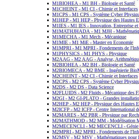
M1BIOHEA - M1 BH - Biologie et Santé
M1CHEINT - M1 CI - Chimie et Interfaces
M1CPS - M1 CPS - Système Cyber Physiq
M1HEP - M1 HEP - Physique des Hautes E
M1IES - M1 IES - Innovation, Entreprise et
M1MATHJHADA - M1 MJH - Mathématiqu
M1MECHA - M1 Mech - Mécanique
M1MIE - M1 MiE - Master en Economie
M1MPRI - M1 MPRI - Fondements de l'Inf
M1PHYSICS - M1 PHYS - Physique
M2AAG - M2 AAG - Analyse, Arithmétique
M2BIOHEA - M2 BH - Biologie et Santé
M2BIOMECA - M2 BME - Ingénierie BioM
M2CHEINT - M2 CI - Chimie et Interfaces
M2CPS - M2 CPS - Système Cyber Physiq
M2DS - M2 DS - Data Science
M2FLUIDS - M2 Fluids - Mécanique des Fl
M2GI - M2 GI-PLATO - Grandes installation
M2HEP - M2 HEP - Physique des Hautes E
M2ICFP - M2 ICFP - Centre International 
M2MARES - M2 PBR - Physique par Rech
M2MATHMOD - M2 MM - Modélisation M
M2MECENCLI - M2 MECENCLI - Génie Méc
M2MPRI - M2 MPRI - Fondements de l'Inf
M2MSV - M2 MSV - Mathématiques pour le