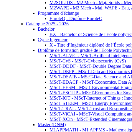
M2SOLIDS - M2 Mech - Maj. Solids - Meca
M2WAPE - M2 Mech - Maj. WAPE - Eau, Air
Programme d'échange
EuroteQ - Diplôme EuroteQ
Catalogue 2025 - 2026
Bachelor
BX - Bachelor of Science de l'Ecole polyte
Cycle Ingénieur
X - Titre d’Ingénieur diplômé de l’École po
Diplôme de formation gradué de l'Ecole Polytec
MScT-AI-ViC - MScT-Artificial Intelligen
MScT-CyS - MScT-Cybersecurity (CyS)
MScT-DDDF - MScT-Double Degree Data 
MScT-DEPP - MScT-Data and Economics fo
MScT-DSAIB - MScT-Data Science and AI 
MScT-EDACF - MScT-Economics, Data Anal
MScT-EESM - MScT-Environmental Enginee
MScT-ESCLiP - MScT-Economics for Smart 
MScT-IOT - MScT-Internet of Things : Inn
MScT-STEEM - MScT-Energy Environment 
MScT-TRAI - MScT-Trust and Responsible
MScT-ViCAI - MScT-Visual Computing and
MScT-XCin - MScT-Extended Cinematogr
Master (DNM)
M1APPMATH - M1 APPMS - Mathématiques A