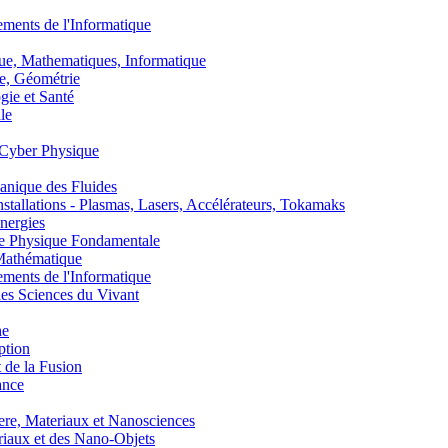
nts de l'Informatique
, Mathematiques, Informatique
, Géométrie
ie et Santé
le
Cyber Physique
nique des Fluides
lations - Plasmas, Lasers, Accélérateurs, Tokamaks
nergies
de Physique Fondamentale
athématique
nts de l'Informatique
s Sciences du Vivant
he
ption
 de la Fusion
ance
, Materiaux et Nanosciences
aux et des Nano-Objets