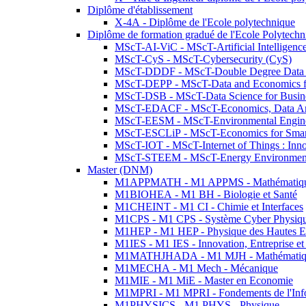
Diplôme d'établissement
X-4A - Diplôme de l'Ecole polytechnique
Diplôme de formation gradué de l'Ecole Polytec
MScT-AI-ViC - MScT-Artificial Intelligen
MScT-CyS - MScT-Cybersecurity (CyS)
MScT-DDDF - MScT-Double Degree Data 
MScT-DEPP - MScT-Data and Economics fo
MScT-DSB - MScT-Data Science for Busin
MScT-EDACF - MScT-Economics, Data Anal
MScT-EESM - MScT-Environmental Enginee
MScT-ESCLiP - MScT-Economics for Smart 
MScT-IOT - MScT-Internet of Things : Inn
MScT-STEEM - MScT-Energy Environment 
Master (DNM)
M1APPMATH - M1 APPMS - Mathématiques A
M1BIOHEA - M1 BH - Biologie et Santé
M1CHEINT - M1 CI - Chimie et Interfaces
M1CPS - M1 CPS - Système Cyber Physiq
M1HEP - M1 HEP - Physique des Hautes E
M1IES - M1 IES - Innovation, Entreprise et
M1MATHJHADA - M1 MJH - Mathématiqu
M1MECHA - M1 Mech - Mécanique
M1MIE - M1 MiE - Master en Economie
M1MPRI - M1 MPRI - Fondements de l'Inf
M1PHYSICS - M1 PHYS - Physique