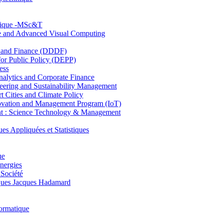
hnique -MSc&T
ce and Advanced Visual Computing
and Finance (DDDF)
r Public Policy (DEPP)
ess
ytics and Corporate Finance
ring and Sustainability Management
Cities and Climate Policy
ovation and Management Program (IoT)
: Science Technology & Management
ppliquées et Statistiques
ue
nergies
 Société
es Jacques Hadamard
ormatique