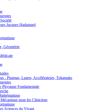
ue
nergies
 Société
es Jacques Hadamard
ormatique
, Géométrie
édicale
ue
uides
s - Plasmas, Lasers, Accélérateurs, Tokamaks
nergies
de Physique Fondamentale
erche
athématique
anique pour les Cliniciens
ormatique
s Sciences du Vivant