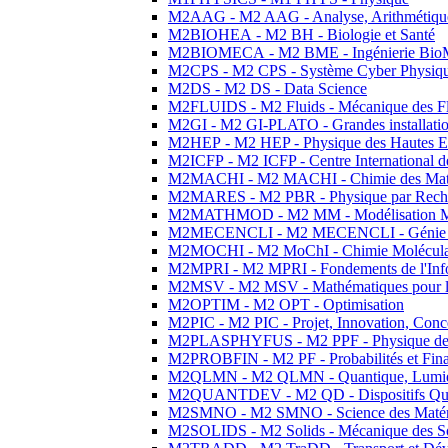
M2AAG - M2 AAG - Analyse, Arithmétique
M2BIOHEA - M2 BH - Biologie et Santé
M2BIOMECA - M2 BME - Ingénierie BioM
M2CPS - M2 CPS - Système Cyber Physiq
M2DS - M2 DS - Data Science
M2FLUIDS - M2 Fluids - Mécanique des Fl
M2GI - M2 GI-PLATO - Grandes installation
M2HEP - M2 HEP - Physique des Hautes E
M2ICFP - M2 ICFP - Centre International 
M2MACHI - M2 MACHI - Chimie des Matéri
M2MARES - M2 PBR - Physique par Rech
M2MATHMOD - M2 MM - Modélisation M
M2MECENCLI - M2 MECENCLI - Génie Méc
M2MOCHI - M2 MoChI - Chimie Moléculaire
M2MPRI - M2 MPRI - Fondements de l'Inf
M2MSV - M2 MSV - Mathématiques pour le
M2OPTIM - M2 OPT - Optimisation
M2PIC - M2 PIC - Projet, Innovation, Conc
M2PLASPHYFUS - M2 PPF - Physique des P
M2PROBFIN - M2 PF - Probabilités et Fin
M2QLMN - M2 QLMN - Quantique, Lumière
M2QUANTDEV - M2 QD - Dispositifs Qua
M2SMNO - M2 SMNO - Science des Matéri
M2SOLIDS - M2 Solids - Mécanique des So