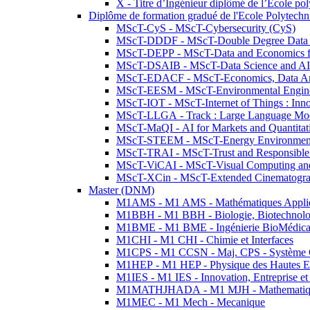
X - Titre d’Ingénieur diplômé de l’École po
Diplôme de formation gradué de l'Ecole Polytec
MScT-CyS - MScT-Cybersecurity (CyS)
MScT-DDDF - MScT-Double Degree Data 
MScT-DEPP - MScT-Data and Economics fo
MScT-DSAIB - MScT-Data Science and AI 
MScT-EDACF - MScT-Economics, Data Anal
MScT-EESM - MScT-Environmental Enginee
MScT-IOT - MScT-Internet of Things : Inn
MScT-LLGA - Track : Large Language Mode
MScT-MaQI - AI for Markets and Quantitat
MScT-STEEM - MScT-Energy Environment 
MScT-TRAI - MScT-Trust and Responsible
MScT-ViCAI - MScT-Visual Computing and
MScT-XCin - MScT-Extended Cinematogr
Master (DNM)
M1AMS - M1 AMS - Mathématiques Appliqué
M1BBH - M1 BBH - Biologie, Biotechnolog
M1BME - M1 BME - Ingénierie BioMédica
M1CHI - M1 CHI - Chimie et Interfaces
M1CPS - M1 CCSN - Maj. CPS - Système 
M1HEP - M1 HEP - Physique des Hautes E
M1IES - M1 IES - Innovation, Entreprise et
M1MATHJHADA - M1 MJH - Mathematiqu
M1MEC - M1 Mech - Mecanique