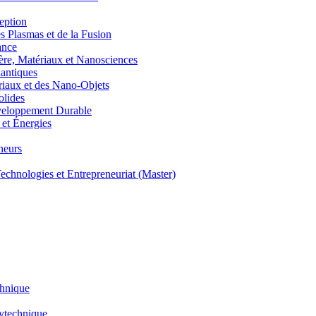
eption
lasmas et de la Fusion
ance
, Matériaux et Nanosciences
ntiques
aux et des Nano-Objets
lides
eloppement Durable
et Énergies
neurs
hnologies et Entrepreneuriat (Master)
chnique
lytechnique