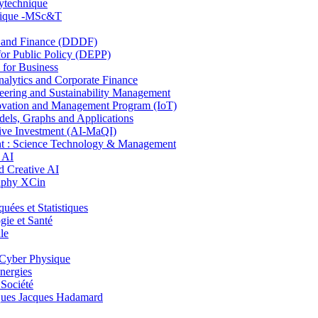
lytechnique
hnique -MSc&T
and Finance (DDDF)
r Public Policy (DEPP)
for Business
ytics and Corporate Finance
ring and Sustainability Management
ovation and Management Program (IoT)
ls, Graphs and Applications
ive Investment (AI-MaQI)
: Science Technology & Management
 AI
 Creative AI
aphy XCin
es et Statistiques
ie et Santé
le
Cyber Physique
nergies
 Société
es Jacques Hadamard