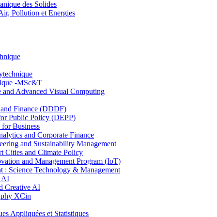
nique des Solides
, Pollution et Energies
chnique
lytechnique
hnique -MSc&T
ce and Advanced Visual Computing
and Finance (DDDF)
r Public Policy (DEPP)
for Business
ytics and Corporate Finance
ring and Sustainability Management
Cities and Climate Policy
ovation and Management Program (IoT)
: Science Technology & Management
 AI
 Creative AI
aphy XCin
ppliquées et Statistiques