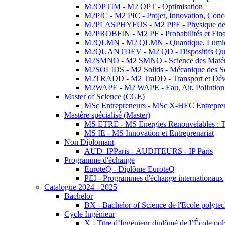
M2OPTIM - M2 OPT - Optimisation
M2PIC - M2 PIC - Projet, Innovation, Conc
M2PLASPHYFUS - M2 PPF - Physique des P
M2PROBFIN - M2 PF - Probabilités et Fin
M2QLMN - M2 QLMN - Quantique, Lumière
M2QUANTDEV - M2 QD - Dispositifs Qua
M2SMNO - M2 SMNO - Science des Matéri
M2SOLIDS - M2 Solids - Mécanique des So
M2TRADD - M2 TraDD - Transport et Dév
M2WAPE - M2 WAPE - Eau, Air, Pollution 
Master of Science (CGE)
MSc Entrepreneurs - MSc X-HEC Entrepre
Mastère spécialisé (Master)
MS ETRE - MS Energies Renouvelables : Tec
MS IE - MS Innovation et Entreprenariat
Non Diplomant
AUD_IPParis - AUDITEURS - IP Paris
Programme d'échange
EuroteQ - Diplôme EuroteQ
PEI - Programmes d'échange internationaux
Catalogue 2024 - 2025
Bachelor
BX - Bachelor of Science de l'Ecole polyte
Cycle Ingénieur
X - Titre d’Ingénieur diplômé de l’École po