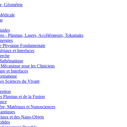
, Géométrie
édicale
ue
uides
s - Plasmas, Lasers, Accélérateurs, Tokamaks
nergies
de Physique Fondamentale
aux et Interfaces
erche
athématique
anique pour les Cliniciens
 et Interfaces
ormatique
s Sciences du Vivant
eption
lasmas et de la Fusion
ance
, Matériaux et Nanosciences
ntiques
aux et des Nano-Objets
lides