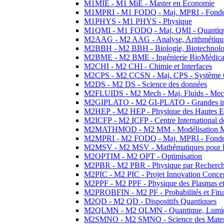
M1MIE - M1 MiE - Master en Economie
M1MPRI - M1 FODQ - Maj. MPRI - Fondeme
M1PHYS - M1 PHYS - Physique
M1QMI - M1 FODQ - Maj. QMI - Quantique
M2AAG - M2 AAG - Analyse, Arithmétique
M2BBH - M2 BBH - Biologie, Biotechnolog
M2BME - M2 BME - Ingénierie BioMédica
M2CHI - M2 CHI - Chimie et Interfaces
M2CPS - M2 CCSN - Maj. CPS - Système 
M2DS - M2 DS - Science des données
M2FLUIDS - M2 Mech - Maj. Fluids - Meca
M2GIPLATO - M2 GI-PLATO - Grandes instal
M2HEP - M2 HEP - Physique des Hautes E
M2ICFP - M2 ICFP - Centre International 
M2MATHMOD - M2 MM - Modélisation M
M2MPRI - M2 FODQ - Maj. MPRI - Fondeme
M2MSV - M2 MSV - Mathématiques pour le
M2OPTIM - M2 OPT - Optimisation
M2PBR - M2 PBR - Physique par Recherc
M2PIC - M2 PIC - Projet Innovation Conce
M2PPF - M2 PPF - Physique des Plasmas et
M2PROBFIN - M2 PF - Probabilités et Fin
M2QD - M2 QD - Dispositifs Quantiques
M2QLMN - M2 QLMN - Quantique, Lumiere
M2SMNO - M2 SMNO - Science des Materi