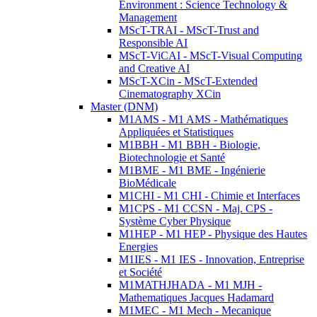
Environment : Science Technology &
Management
MScT-TRAI - MScT-Trust and
Responsible AI
MScT-ViCAI - MScT-Visual Computing
and Creative AI
MScT-XCin - MScT-Extended
Cinematography XCin
Master (DNM)
M1AMS - M1 AMS - Mathématiques
Appliquées et Statistiques
M1BBH - M1 BBH - Biologie,
Biotechnologie et Santé
M1BME - M1 BME - Ingénierie
BioMédicale
M1CHI - M1 CHI - Chimie et Interfaces
M1CPS - M1 CCSN - Maj. CPS -
Système Cyber Physique
M1HEP - M1 HEP - Physique des Hautes
Energies
M1IES - M1 IES - Innovation, Entreprise
et Société
M1MATHJHADA - M1 MJH -
Mathematiques Jacques Hadamard
M1MEC - M1 Mech - Mecanique