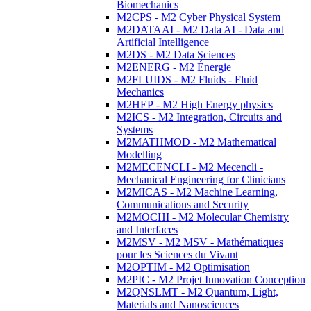
Biomechanics
M2CPS - M2 Cyber Physical System
M2DATAAI - M2 Data AI - Data and
Artificial Intelligence
M2DS - M2 Data Sciences
M2ENERG - M2 Énergie
M2FLUIDS - M2 Fluids - Fluid
Mechanics
M2HEP - M2 High Energy physics
M2ICS - M2 Integration, Circuits and
Systems
M2MATHMOD - M2 Mathematical
Modelling
M2MECENCLI - M2 Mecencli -
Mechanical Engineering for Clinicians
M2MICAS - M2 Machine Learning,
Communications and Security
M2MOCHI - M2 Molecular Chemistry
and Interfaces
M2MSV - M2 MSV - Mathématiques
pour les Sciences du Vivant
M2OPTIM - M2 Optimisation
M2PIC - M2 Projet Innovation Conception
M2QNSLMT - M2 Quantum, Light,
Materials and Nanosciences