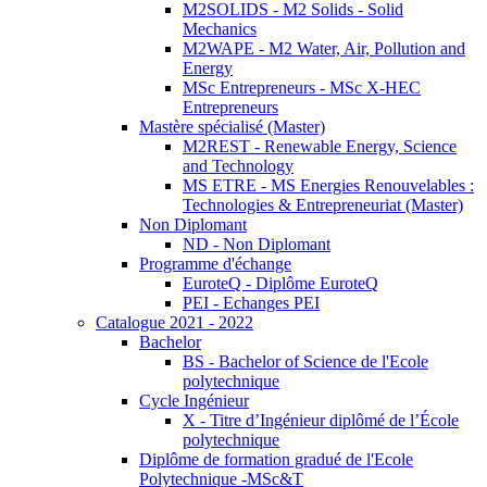
M2SOLIDS - M2 Solids - Solid
Mechanics
M2WAPE - M2 Water, Air, Pollution and
Energy
MSc Entrepreneurs - MSc X-HEC
Entrepreneurs
Mastère spécialisé (Master)
M2REST - Renewable Energy, Science
and Technology
MS ETRE - MS Energies Renouvelables :
Technologies & Entrepreneuriat (Master)
Non Diplomant
ND - Non Diplomant
Programme d'échange
EuroteQ - Diplôme EuroteQ
PEI - Echanges PEI
Catalogue 2021 - 2022
Bachelor
BS - Bachelor of Science de l'Ecole
polytechnique
Cycle Ingénieur
X - Titre d’Ingénieur diplômé de l’École
polytechnique
Diplôme de formation gradué de l'Ecole
Polytechnique -MSc&T