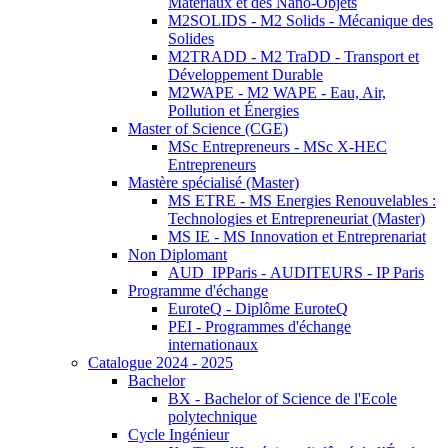
Matériaux et des Nano-Objets
M2SOLIDS - M2 Solids - Mécanique des
Solides
M2TRADD - M2 TraDD - Transport et
Développement Durable
M2WAPE - M2 WAPE - Eau, Air,
Pollution et Énergies
Master of Science (CGE)
MSc Entrepreneurs - MSc X-HEC
Entrepreneurs
Mastère spécialisé (Master)
MS ETRE - MS Energies Renouvelables :
Technologies et Entrepreneuriat (Master)
MS IE - MS Innovation et Entreprenariat
Non Diplomant
AUD_IPParis - AUDITEURS - IP Paris
Programme d'échange
EuroteQ - Diplôme EuroteQ
PEI - Programmes d'échange
internationaux
Catalogue 2024 - 2025
Bachelor
BX - Bachelor of Science de l'Ecole
polytechnique
Cycle Ingénieur