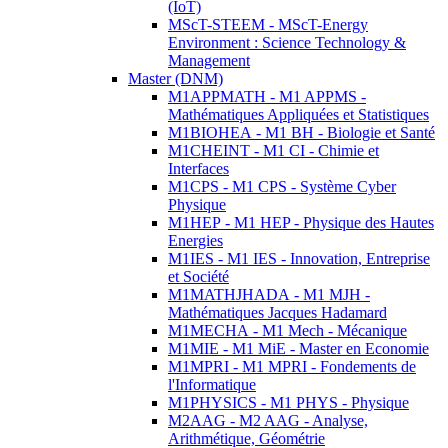
(IoT)
MScT-STEEM - MScT-Energy
Environment : Science Technology &
Management
Master (DNM)
M1APPMATH - M1 APPMS -
Mathématiques Appliquées et Statistiques
M1BIOHEA - M1 BH - Biologie et Santé
M1CHEINT - M1 CI - Chimie et
Interfaces
M1CPS - M1 CPS - Système Cyber
Physique
M1HEP - M1 HEP - Physique des Hautes
Energies
M1IES - M1 IES - Innovation, Entreprise
et Société
M1MATHJHADA - M1 MJH -
Mathématiques Jacques Hadamard
M1MECHA - M1 Mech - Mécanique
M1MIE - M1 MiE - Master en Economie
M1MPRI - M1 MPRI - Fondements de
l'Informatique
M1PHYSICS - M1 PHYS - Physique
M2AAG - M2 AAG - Analyse,
Arithmétique, Géométrie