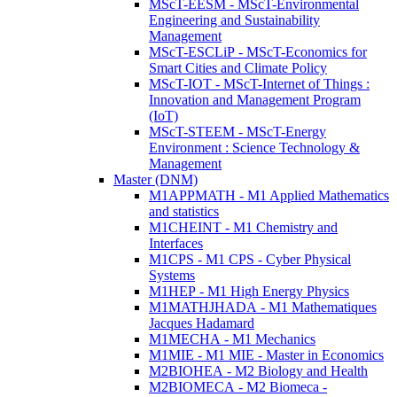
MScT-EESM - MScT-Environmental
Engineering and Sustainability
Management
MScT-ESCLiP - MScT-Economics for
Smart Cities and Climate Policy
MScT-IOT - MScT-Internet of Things :
Innovation and Management Program
(IoT)
MScT-STEEM - MScT-Energy
Environment : Science Technology &
Management
Master (DNM)
M1APPMATH - M1 Applied Mathematics
and statistics
M1CHEINT - M1 Chemistry and
Interfaces
M1CPS - M1 CPS - Cyber Physical
Systems
M1HEP - M1 High Energy Physics
M1MATHJHADA - M1 Mathematiques
Jacques Hadamard
M1MECHA - M1 Mechanics
M1MIE - M1 MIE - Master in Economics
M2BIOHEA - M2 Biology and Health
M2BIOMECA - M2 Biomeca -