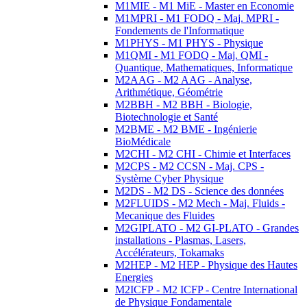
M1MIE - M1 MiE - Master en Economie
M1MPRI - M1 FODQ - Maj. MPRI -
Fondements de l'Informatique
M1PHYS - M1 PHYS - Physique
M1QMI - M1 FODQ - Maj. QMI -
Quantique, Mathematiques, Informatique
M2AAG - M2 AAG - Analyse,
Arithmétique, Géométrie
M2BBH - M2 BBH - Biologie,
Biotechnologie et Santé
M2BME - M2 BME - Ingénierie
BioMédicale
M2CHI - M2 CHI - Chimie et Interfaces
M2CPS - M2 CCSN - Maj. CPS -
Système Cyber Physique
M2DS - M2 DS - Science des données
M2FLUIDS - M2 Mech - Maj. Fluids -
Mecanique des Fluides
M2GIPLATO - M2 GI-PLATO - Grandes
installations - Plasmas, Lasers,
Accélérateurs, Tokamaks
M2HEP - M2 HEP - Physique des Hautes
Energies
M2ICFP - M2 ICFP - Centre International
de Physique Fondamentale