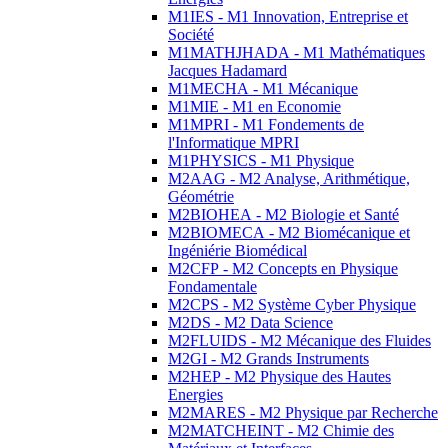
M1IES - M1 Innovation, Entreprise et
Société
M1MATHJHADA - M1 Mathématiques
Jacques Hadamard
M1MECHA - M1 Mécanique
M1MIE - M1 en Economie
M1MPRI - M1 Fondements de
l'Informatique MPRI
M1PHYSICS - M1 Physique
M2AAG - M2 Analyse, Arithmétique,
Géométrie
M2BIOHEA - M2 Biologie et Santé
M2BIOMECA - M2 Biomécanique et
Ingéniérie Biomédical
M2CFP - M2 Concepts en Physique
Fondamentale
M2CPS - M2 Système Cyber Physique
M2DS - M2 Data Science
M2FLUIDS - M2 Mécanique des Fluides
M2GI - M2 Grands Instruments
M2HEP - M2 Physique des Hautes
Energies
M2MARES - M2 Physique par Recherche
M2MATCHEINT - M2 Chimie des