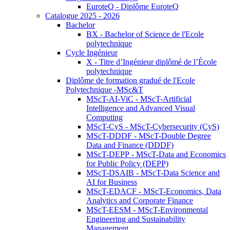
EuroteQ - Diplôme EuroteQ
Catalogue 2025 - 2026
Bachelor
BX - Bachelor of Science de l'Ecole
polytechnique
Cycle Ingénieur
X - Titre d’Ingénieur diplômé de l’École
polytechnique
Diplôme de formation gradué de l'Ecole
Polytechnique -MSc&T
MScT-AI-ViC - MScT-Artificial
Intelligence and Advanced Visual
Computing
MScT-CyS - MScT-Cybersecurity (CyS)
MScT-DDDF - MScT-Double Degree
Data and Finance (DDDF)
MScT-DEPP - MScT-Data and Economics
for Public Policy (DEPP)
MScT-DSAIB - MScT-Data Science and
AI for Business
MScT-EDACF - MScT-Economics, Data
Analytics and Corporate Finance
MScT-EESM - MScT-Environmental
Engineering and Sustainability
Management