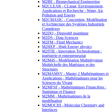
M2BE - Biomechanical Engineering
M2CLEAR - CLimat, Environnement,
Applications et Recherche - Water, Air,
Pollution and Energy
M2CMASIC - Conception, Modélisation
et Architecture des Systèmes Industriels
Complexes
M2DQ - Dispositif quantique
M2DS - Data Sciences
M2FM - Fluid Mechanics
M2HEP - High Energy physics
M2ITIE - Innovation Technologique :
ingénierie et entrepreneuriat
M2M4S - Modélisation Multiphysique
Multiéchelle des Matériaux et des
Structures
M2MAMSV - Master 2 Mathématiques et
Applications - Mathématiques pour les
Sciences du Vivant
M2MFSF - Mathématiques Financières :
Statistique et Finance
M2MM - Mathématiques de la
modélisation
M2MOCHI - Molecular Chemistry and
Interfaces