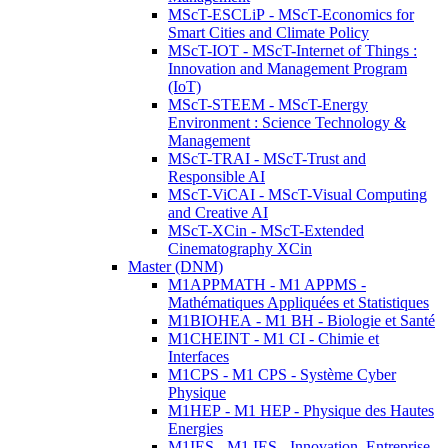
MScT-ESCLiP - MScT-Economics for
Smart Cities and Climate Policy
MScT-IOT - MScT-Internet of Things :
Innovation and Management Program
(IoT)
MScT-STEEM - MScT-Energy
Environment : Science Technology &
Management
MScT-TRAI - MScT-Trust and
Responsible AI
MScT-ViCAI - MScT-Visual Computing
and Creative AI
MScT-XCin - MScT-Extended
Cinematography XCin
Master (DNM)
M1APPMATH - M1 APPMS -
Mathématiques Appliquées et Statistiques
M1BIOHEA - M1 BH - Biologie et Santé
M1CHEINT - M1 CI - Chimie et
Interfaces
M1CPS - M1 CPS - Système Cyber
Physique
M1HEP - M1 HEP - Physique des Hautes
Energies
M1IES - M1 IES - Innovation, Entreprise