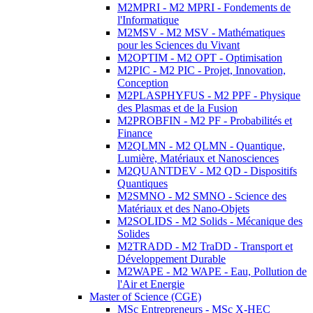
M2MPRI - M2 MPRI - Fondements de
l'Informatique
M2MSV - M2 MSV - Mathématiques
pour les Sciences du Vivant
M2OPTIM - M2 OPT - Optimisation
M2PIC - M2 PIC - Projet, Innovation,
Conception
M2PLASPHYFUS - M2 PPF - Physique
des Plasmas et de la Fusion
M2PROBFIN - M2 PF - Probabilités et
Finance
M2QLMN - M2 QLMN - Quantique,
Lumière, Matériaux et Nanosciences
M2QUANTDEV - M2 QD - Dispositifs
Quantiques
M2SMNO - M2 SMNO - Science des
Matériaux et des Nano-Objets
M2SOLIDS - M2 Solids - Mécanique des
Solides
M2TRADD - M2 TraDD - Transport et
Développement Durable
M2WAPE - M2 WAPE - Eau, Pollution de
l'Air et Energie
Master of Science (CGE)
MSc Entrepreneurs - MSc X-HEC