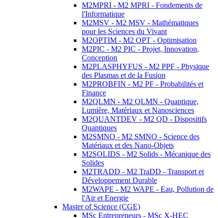
M2MPRI - M2 MPRI - Fondements de
l'Informatique
M2MSV - M2 MSV - Mathématiques
pour les Sciences du Vivant
M2OPTIM - M2 OPT - Optimisation
M2PIC - M2 PIC - Projet, Innovation,
Conception
M2PLASPHYFUS - M2 PPF - Physique
des Plasmas et de la Fusion
M2PROBFIN - M2 PF - Probabilités et
Finance
M2QLMN - M2 QLMN - Quantique,
Lumière, Matériaux et Nanosciences
M2QUANTDEV - M2 QD - Dispositifs
Quantiques
M2SMNO - M2 SMNO - Science des
Matériaux et des Nano-Objets
M2SOLIDS - M2 Solids - Mécanique des
Solides
M2TRADD - M2 TraDD - Transport et
Développement Durable
M2WAPE - M2 WAPE - Eau, Pollution de
l'Air et Energie
Master of Science (CGE)
MSc Entrepreneurs - MSc X-HEC