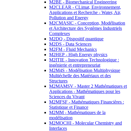
M2BE - Biomechanical Engineering
M2CLEAR - CLimat, Environnement,
Applications et Recherche - Water, Air,
Pollution and Energy
M2CMASIC - Conception, Modélisation
et Architecture des Systèmes Industriels
Complexes
M2DQ - Dispositif quantique
M2DS - Data Sciences
M2FM - Fluid Mechanics
M2HEP - High Energy physics
M2ITIE - Innovation Technologique :
ingénierie et entrepreneuriat
M2M4S - Modélisation Multiphysique
Multiéchelle des Matériaux et des
Structures
M2MAMSV - Master 2 Mathématiques et
Applications - Mathématiques pour les
Sciences du Vivant
M2MFSF - Mathématiques Financières :
Statistique et Finance
M2MM - Mathématiques de la
modélisation
M2MOCHI - Molecular Chemistry and
Interfaces