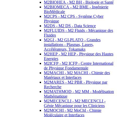
M2BIOHEA - M2 BH - Biologie et Santé
M2BIOMECA - M2 BME - Ingénierie
BioMédicale
M2CPS - M2 CPS - Système Cyber
Physique
M2DS - M2 DS - Data Science
M2FLUIDS - M2 Fluids - Mécanique des
Fluides
M2GI - M2 GI-PLATO - Grandes
installations - Plasmas, Lasers,
Accélérateurs, Tokamaks
M2HEP - M2 HEP - Physique des Hautes
Energies
M2ICFP - M2 ICFP - Centre International
de Physique Fondamentale
M2MACHI - M2 MACHI - Chimie des
Matériaux et Interfaces
M2MARES - M2 PBR - Physique par
Recherche
M2MATHMOD - M2 MM - Modélisation
Mathématique
M2MECENCLI - M2 MECENCLI -
Génie Mécanique pour les Cliniciens
M2MOCHI - M2 MoChI - Chimie
Moléculaire et Interfaces