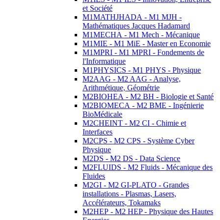
et Société
M1MATHJHADA - M1 MJH -
Mathématiques Jacques Hadamard
M1MECHA - M1 Mech - Mécanique
M1MIE - M1 MiE - Master en Economie
M1MPRI - M1 MPRI - Fondements de
l'Informatique
M1PHYSICS - M1 PHYS - Physique
M2AAG - M2 AAG - Analyse,
Arithmétique, Géométrie
M2BIOHEA - M2 BH - Biologie et Santé
M2BIOMECA - M2 BME - Ingénierie
BioMédicale
M2CHEINT - M2 CI - Chimie et
Interfaces
M2CPS - M2 CPS - Système Cyber
Physique
M2DS - M2 DS - Data Science
M2FLUIDS - M2 Fluids - Mécanique des
Fluides
M2GI - M2 GI-PLATO - Grandes
installations - Plasmas, Lasers,
Accélérateurs, Tokamaks
M2HEP - M2 HEP - Physique des Hautes