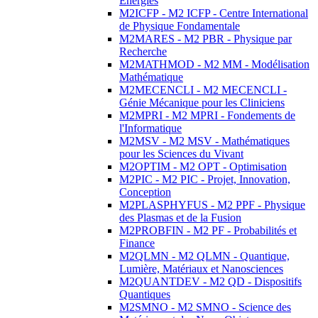
Energies
M2ICFP - M2 ICFP - Centre International
de Physique Fondamentale
M2MARES - M2 PBR - Physique par
Recherche
M2MATHMOD - M2 MM - Modélisation
Mathématique
M2MECENCLI - M2 MECENCLI -
Génie Mécanique pour les Cliniciens
M2MPRI - M2 MPRI - Fondements de
l'Informatique
M2MSV - M2 MSV - Mathématiques
pour les Sciences du Vivant
M2OPTIM - M2 OPT - Optimisation
M2PIC - M2 PIC - Projet, Innovation,
Conception
M2PLASPHYFUS - M2 PPF - Physique
des Plasmas et de la Fusion
M2PROBFIN - M2 PF - Probabilités et
Finance
M2QLMN - M2 QLMN - Quantique,
Lumière, Matériaux et Nanosciences
M2QUANTDEV - M2 QD - Dispositifs
Quantiques
M2SMNO - M2 SMNO - Science des