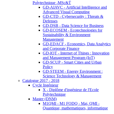
Polytechnique -MSc&T
GD-AIAVC - Artificial Intelligence and
Advanced Visual Computing
GD-CTD - Cybersecurity : Threats &
Defenses
GD-DSB - Data Science for Business
GD-ECOSEM - Ecotechnologies for
Sustainability & Environment
Management
GD-EDACF - Economics, Data Analytics
and Corporate Finance
GD-IOT - Internet of Things : Innovation
and Management Program (IoT)
GD-SCUP - Smart Cities and Urban
Policy
GD-STEEM - Energy Environment :
Science Technology & Management
Catalogue 2017 - 2018
Cycle Ingénieur
X - Diplôme d'ingénieur de l'Ecole
Polytechnique
Master (DNM)
M1QMI - M1 FODQ - Maj. QMI -
Quantique, mathematiques, informatique