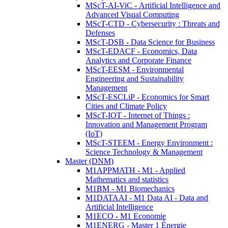
MScT-AI-ViC - Artificial Intelligence and
Advanced Visual Computing
MScT-CTD - Cybersecurity : Threats and
Defenses
MScT-DSB - Data Science for Business
MScT-EDACF - Economics, Data
Analytics and Corporate Finance
MScT-EESM - Environmental
Engineering and Sustainability
Management
MScT-ESCLiP - Economics for Smart
Cities and Climate Policy
MScT-IOT - Internet of Things :
Innovation and Management Program
(IoT)
MScT-STEEM - Energy Environment :
Science Technology & Management
Master (DNM)
M1APPMATH - M1 - Applied
Mathematics and statistics
M1BM - M1 Biomechanics
M1DATAAI - M1 Data AI - Data and
Artificial Intelligence
M1ECO - M1 Economie
M1ENERG - Master 1 Énergie