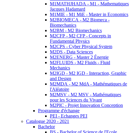
M1MATHJHADA - M1 - Mathematiques
Jacques Hadamard
M1MIE - M1 MiE - Master in Economics
M2BIOMECA - M2 Biomeca -
Biomechanics
M2BM - M2 Biomechanics
M2CFP - M2 CFP - Concepts in
Fundamental Physics
M2CPS - Cyber Physical System
M2DS - Data Sciences
M2ENERG - Master 2 Énergie
M2FLUIDS - M2 Fluids - Fluid
Mechanics
M2IGD - M2 IGD - Interaction, Graphic
and Design
M2MDA - M2 MdA - Mathématiques de
l'Aléatoire
M2MSV - M2 MSV - Mathématiques
pour les Sciences du Vivant
M2PIC - Projet Innovation Conception
Programme d'échange
PEI - Echanges PEI
Catalogue 2020 - 2021
Bachelor
BS - Bachelor of Science de l'Ecole