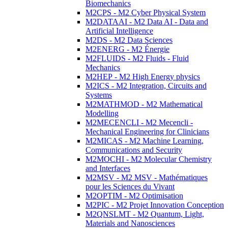
Biomechanics
M2CPS - M2 Cyber Physical System
M2DATAAI - M2 Data AI - Data and
Artificial Intelligence
M2DS - M2 Data Sciences
M2ENERG - M2 Énergie
M2FLUIDS - M2 Fluids - Fluid
Mechanics
M2HEP - M2 High Energy physics
M2ICS - M2 Integration, Circuits and
Systems
M2MATHMOD - M2 Mathematical
Modelling
M2MECENCLI - M2 Mecencli -
Mechanical Engineering for Clinicians
M2MICAS - M2 Machine Learning,
Communications and Security
M2MOCHI - M2 Molecular Chemistry
and Interfaces
M2MSV - M2 MSV - Mathématiques
pour les Sciences du Vivant
M2OPTIM - M2 Optimisation
M2PIC - M2 Projet Innovation Conception
M2QNSLMT - M2 Quantum, Light,
Materials and Nanosciences