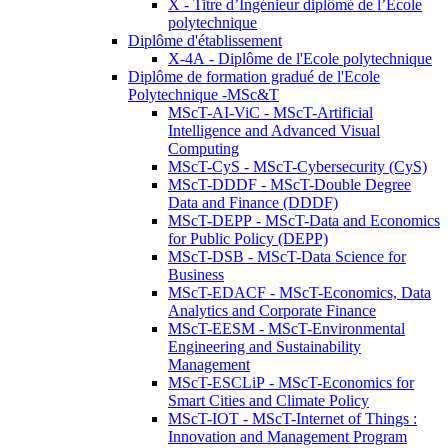
X - Titre d’Ingénieur diplômé de l’École
polytechnique
Diplôme d'établissement
X-4A - Diplôme de l'Ecole polytechnique
Diplôme de formation gradué de l'Ecole
Polytechnique -MSc&T
MScT-AI-ViC - MScT-Artificial
Intelligence and Advanced Visual
Computing
MScT-CyS - MScT-Cybersecurity (CyS)
MScT-DDDF - MScT-Double Degree
Data and Finance (DDDF)
MScT-DEPP - MScT-Data and Economics
for Public Policy (DEPP)
MScT-DSB - MScT-Data Science for
Business
MScT-EDACF - MScT-Economics, Data
Analytics and Corporate Finance
MScT-EESM - MScT-Environmental
Engineering and Sustainability
Management
MScT-ESCLiP - MScT-Economics for
Smart Cities and Climate Policy
MScT-IOT - MScT-Internet of Things :
Innovation and Management Program