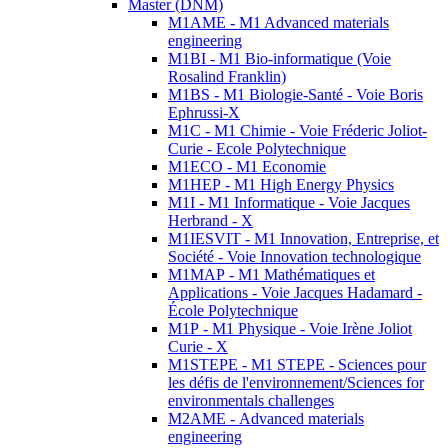
Master (DNM)
M1AME - M1 Advanced materials
engineering
M1BI - M1 Bio-informatique (Voie
Rosalind Franklin)
M1BS - M1 Biologie-Santé - Voie Boris
Ephrussi-X
M1C - M1 Chimie - Voie Fréderic Joliot-
Curie - Ecole Polytechnique
M1ECO - M1 Economie
M1HEP - M1 High Energy Physics
M1I - M1 Informatique - Voie Jacques
Herbrand - X
M1IESVIT - M1 Innovation, Entreprise, et
Société - Voie Innovation technologique
M1MAP - M1 Mathématiques et
Applications - Voie Jacques Hadamard -
École Polytechnique
M1P - M1 Physique - Voie Irène Joliot
Curie - X
M1STEPE - M1 STEPE - Sciences pour
les défis de l'environnement/Sciences for
environmentals challenges
M2AME - Advanced materials
engineering