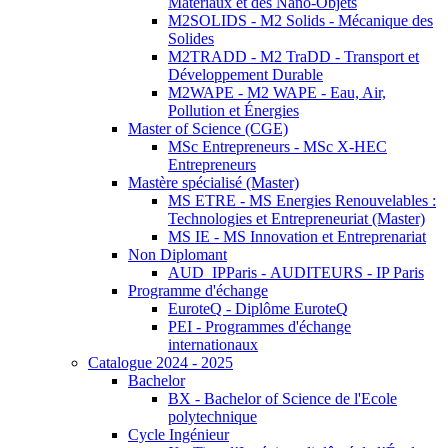
Matériaux et des Nano-Objets
M2SOLIDS - M2 Solids - Mécanique des
Solides
M2TRADD - M2 TraDD - Transport et
Développement Durable
M2WAPE - M2 WAPE - Eau, Air,
Pollution et Énergies
Master of Science (CGE)
MSc Entrepreneurs - MSc X-HEC
Entrepreneurs
Mastère spécialisé (Master)
MS ETRE - MS Energies Renouvelables :
Technologies et Entrepreneuriat (Master)
MS IE - MS Innovation et Entreprenariat
Non Diplomant
AUD_IPParis - AUDITEURS - IP Paris
Programme d'échange
EuroteQ - Diplôme EuroteQ
PEI - Programmes d'échange
internationaux
Catalogue 2024 - 2025
Bachelor
BX - Bachelor of Science de l'Ecole
polytechnique
Cycle Ingénieur