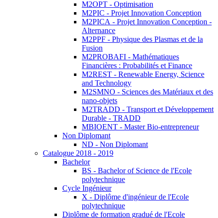
M2OPT - Optimisation
M2PIC - Projet Innovation Conception
M2PICA - Projet Innovation Conception -
Alternance
M2PPF - Physique des Plasmas et de la
Fusion
M2PROBAFI - Mathématiques
Financières : Probabilités et Finance
M2REST - Renewable Energy, Science
and Technology
M2SMNO - Sciences des Matériaux et des
nano-objets
M2TRADD - Transport et Développement
Durable - TRADD
MBIOENT - Master Bio-entrepreneur
Non Diplomant
ND - Non Diplomant
Catalogue 2018 - 2019
Bachelor
BS - Bachelor of Science de l'Ecole
polytechnique
Cycle Ingénieur
X - Diplôme d'ingénieur de l'Ecole
polytechnique
Diplôme de formation gradué de l'Ecole