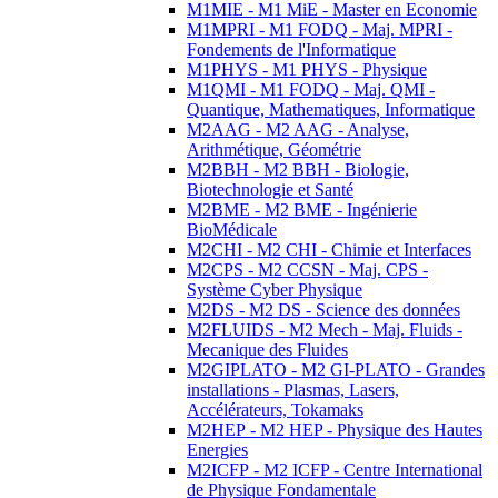
M1MIE - M1 MiE - Master en Economie
M1MPRI - M1 FODQ - Maj. MPRI -
Fondements de l'Informatique
M1PHYS - M1 PHYS - Physique
M1QMI - M1 FODQ - Maj. QMI -
Quantique, Mathematiques, Informatique
M2AAG - M2 AAG - Analyse,
Arithmétique, Géométrie
M2BBH - M2 BBH - Biologie,
Biotechnologie et Santé
M2BME - M2 BME - Ingénierie
BioMédicale
M2CHI - M2 CHI - Chimie et Interfaces
M2CPS - M2 CCSN - Maj. CPS -
Système Cyber Physique
M2DS - M2 DS - Science des données
M2FLUIDS - M2 Mech - Maj. Fluids -
Mecanique des Fluides
M2GIPLATO - M2 GI-PLATO - Grandes
installations - Plasmas, Lasers,
Accélérateurs, Tokamaks
M2HEP - M2 HEP - Physique des Hautes
Energies
M2ICFP - M2 ICFP - Centre International
de Physique Fondamentale