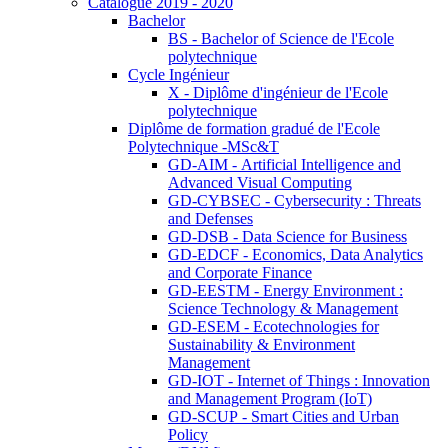
Catalogue 2019 - 2020
Bachelor
BS - Bachelor of Science de l'Ecole
polytechnique
Cycle Ingénieur
X - Diplôme d'ingénieur de l'Ecole
polytechnique
Diplôme de formation gradué de l'Ecole
Polytechnique -MSc&T
GD-AIM - Artificial Intelligence and
Advanced Visual Computing
GD-CYBSEC - Cybersecurity : Threats
and Defenses
GD-DSB - Data Science for Business
GD-EDCF - Economics, Data Analytics
and Corporate Finance
GD-EESTM - Energy Environment :
Science Technology & Management
GD-ESEM - Ecotechnologies for
Sustainability & Environment
Management
GD-IOT - Internet of Things : Innovation
and Management Program (IoT)
GD-SCUP - Smart Cities and Urban
Policy