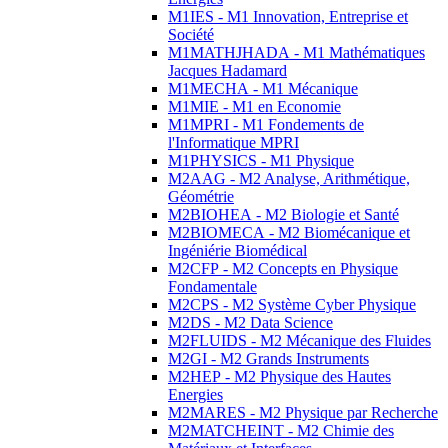
M1IES - M1 Innovation, Entreprise et
Société
M1MATHJHADA - M1 Mathématiques
Jacques Hadamard
M1MECHA - M1 Mécanique
M1MIE - M1 en Economie
M1MPRI - M1 Fondements de
l'Informatique MPRI
M1PHYSICS - M1 Physique
M2AAG - M2 Analyse, Arithmétique,
Géométrie
M2BIOHEA - M2 Biologie et Santé
M2BIOMECA - M2 Biomécanique et
Ingéniérie Biomédical
M2CFP - M2 Concepts en Physique
Fondamentale
M2CPS - M2 Système Cyber Physique
M2DS - M2 Data Science
M2FLUIDS - M2 Mécanique des Fluides
M2GI - M2 Grands Instruments
M2HEP - M2 Physique des Hautes
Energies
M2MARES - M2 Physique par Recherche
M2MATCHEINT - M2 Chimie des