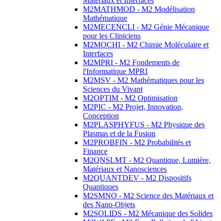
Matériaux et Interfaces
M2MATHMOD - M2 Modélisation
Mathématique
M2MECENCLI - M2 Génie Mécanique
pour les Cliniciens
M2MOCHI - M2 Chimie Moléculaire et
Interfaces
M2MPRI - M2 Fondements de
l'Informatique MPRI
M2MSV - M2 Mathématiques pour les
Sciences du Vivant
M2OPTIM - M2 Optimisation
M2PIC - M2 Projet, Innovation,
Conception
M2PLASPHYFUS - M2 Physique des
Plasmas et de la Fusion
M2PROBFIN - M2 Probabilités et
Finance
M2QNSLMT - M2 Quantique, Lumière,
Matériaux et Nanosciences
M2QUANTDEV - M2 Dispositifs
Quantiques
M2SMNO - M2 Science des Matériaux et
des Nano-Objets
M2SOLIDS - M2 Mécanique des Solides