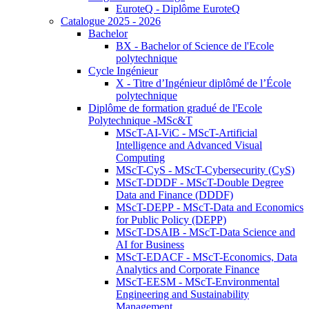
EuroteQ - Diplôme EuroteQ
Catalogue 2025 - 2026
Bachelor
BX - Bachelor of Science de l'Ecole
polytechnique
Cycle Ingénieur
X - Titre d’Ingénieur diplômé de l’École
polytechnique
Diplôme de formation gradué de l'Ecole
Polytechnique -MSc&T
MScT-AI-ViC - MScT-Artificial
Intelligence and Advanced Visual
Computing
MScT-CyS - MScT-Cybersecurity (CyS)
MScT-DDDF - MScT-Double Degree
Data and Finance (DDDF)
MScT-DEPP - MScT-Data and Economics
for Public Policy (DEPP)
MScT-DSAIB - MScT-Data Science and
AI for Business
MScT-EDACF - MScT-Economics, Data
Analytics and Corporate Finance
MScT-EESM - MScT-Environmental
Engineering and Sustainability
Management