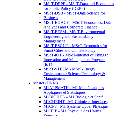
MScT-DEPP - MScT-Data and Economics
for Public Policy (DEPP)
MScT-DSB - MScT-Data Science for
Business
MScT-EDACF - MScT-Economics, Data
Analytics and Corporate Finance
MScT-EESM - MScT-Environmental
Engineering and Sustainability
Management
MScT-ESCLiP - MScT-Economics for
Smart Cities and Climate Policy
MScT-IOT - MScT-Internet of Things :
Innovation and Management Program
(IoT)
MScT-STEEM - MScT-Energy
Environment : Science Technology &
Management
Master (DNM)
M1APPMATH - M1 Mathématiques
Appliquées et Statistiques
M1BIOHEA - M1 Biologie et Santé
M1CHEINT - M1 Chimie et Interfaces
M1CPS - M1 Système Cyber Physique
M1HEP - M1 Physique des Hautes
Energies