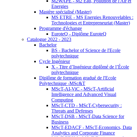
M2WAPE - M2 Eau, Pollution de l'Air et
Energies
Mastère spécialisé (Master)
MS ETRE - MS Energies Renouvelables :
Technologies et Entrepreneuriat (Master)
Programme d'échange
EuroteQ - Diplôme EuroteQ
Catalogue 2022 - 2023
Bachelor
BS - Bachelor of Science de l'Ecole
polytechnique
Cycle Ingénieur
X - Titre d’Ingénieur diplômé de l’École
polytechnique
Diplôme de formation gradué de l'Ecole
Polytechnique -MSc&T
MScT-AI-ViC - MScT-Artificial
Intelligence and Advanced Visual
Computing
MScT-CTD - MScT-Cybersecurity :
Threats and Defenses
MScT-DSB - MScT-Data Science for
Business
MScT-EDACF - MScT-Economics, Data
Analytics and Corporate Finance