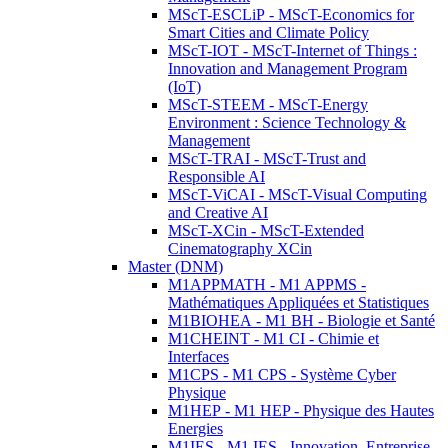
MScT-ESCLiP - MScT-Economics for
Smart Cities and Climate Policy
MScT-IOT - MScT-Internet of Things :
Innovation and Management Program
(IoT)
MScT-STEEM - MScT-Energy
Environment : Science Technology &
Management
MScT-TRAI - MScT-Trust and
Responsible AI
MScT-ViCAI - MScT-Visual Computing
and Creative AI
MScT-XCin - MScT-Extended
Cinematography XCin
Master (DNM)
M1APPMATH - M1 APPMS -
Mathématiques Appliquées et Statistiques
M1BIOHEA - M1 BH - Biologie et Santé
M1CHEINT - M1 CI - Chimie et
Interfaces
M1CPS - M1 CPS - Système Cyber
Physique
M1HEP - M1 HEP - Physique des Hautes
Energies
M1IES - M1 IES - Innovation, Entreprise