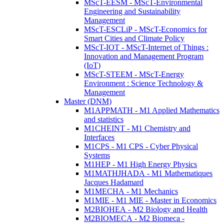
MScT-EESM - MScT-Environmental
Engineering and Sustainability
Management
MScT-ESCLiP - MScT-Economics for
Smart Cities and Climate Policy
MScT-IOT - MScT-Internet of Things :
Innovation and Management Program
(IoT)
MScT-STEEM - MScT-Energy
Environment : Science Technology &
Management
Master (DNM)
M1APPMATH - M1 Applied Mathematics
and statistics
M1CHEINT - M1 Chemistry and
Interfaces
M1CPS - M1 CPS - Cyber Physical
Systems
M1HEP - M1 High Energy Physics
M1MATHJHADA - M1 Mathematiques
Jacques Hadamard
M1MECHA - M1 Mechanics
M1MIE - M1 MIE - Master in Economics
M2BIOHEA - M2 Biology and Health
M2BIOMECA - M2 Biomeca -