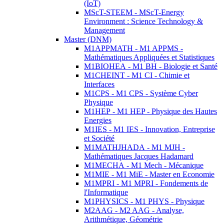
(IoT)
MScT-STEEM - MScT-Energy
Environment : Science Technology &
Management
Master (DNM)
M1APPMATH - M1 APPMS -
Mathématiques Appliquées et Statistiques
M1BIOHEA - M1 BH - Biologie et Santé
M1CHEINT - M1 CI - Chimie et
Interfaces
M1CPS - M1 CPS - Système Cyber
Physique
M1HEP - M1 HEP - Physique des Hautes
Energies
M1IES - M1 IES - Innovation, Entreprise
et Société
M1MATHJHADA - M1 MJH -
Mathématiques Jacques Hadamard
M1MECHA - M1 Mech - Mécanique
M1MIE - M1 MiE - Master en Economie
M1MPRI - M1 MPRI - Fondements de
l'Informatique
M1PHYSICS - M1 PHYS - Physique
M2AAG - M2 AAG - Analyse,
Arithmétique, Géométrie