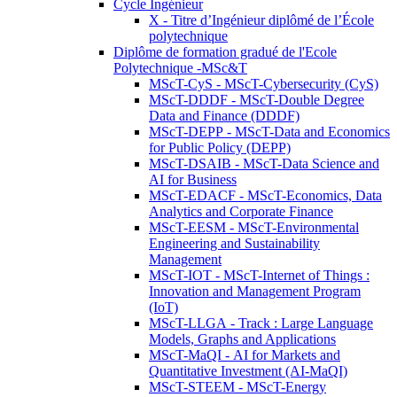
Cycle Ingénieur
X - Titre d’Ingénieur diplômé de l’École
polytechnique
Diplôme de formation gradué de l'Ecole
Polytechnique -MSc&T
MScT-CyS - MScT-Cybersecurity (CyS)
MScT-DDDF - MScT-Double Degree
Data and Finance (DDDF)
MScT-DEPP - MScT-Data and Economics
for Public Policy (DEPP)
MScT-DSAIB - MScT-Data Science and
AI for Business
MScT-EDACF - MScT-Economics, Data
Analytics and Corporate Finance
MScT-EESM - MScT-Environmental
Engineering and Sustainability
Management
MScT-IOT - MScT-Internet of Things :
Innovation and Management Program
(IoT)
MScT-LLGA - Track : Large Language
Models, Graphs and Applications
MScT-MaQI - AI for Markets and
Quantitative Investment (AI-MaQI)
MScT-STEEM - MScT-Energy