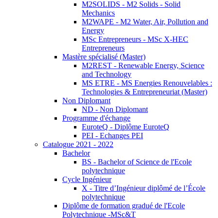
M2SOLIDS - M2 Solids - Solid
Mechanics
M2WAPE - M2 Water, Air, Pollution and
Energy
MSc Entrepreneurs - MSc X-HEC
Entrepreneurs
Mastère spécialisé (Master)
M2REST - Renewable Energy, Science
and Technology
MS ETRE - MS Energies Renouvelables :
Technologies & Entrepreneuriat (Master)
Non Diplomant
ND - Non Diplomant
Programme d'échange
EuroteQ - Diplôme EuroteQ
PEI - Echanges PEI
Catalogue 2021 - 2022
Bachelor
BS - Bachelor of Science de l'Ecole
polytechnique
Cycle Ingénieur
X - Titre d’Ingénieur diplômé de l’École
polytechnique
Diplôme de formation gradué de l'Ecole
Polytechnique -MSc&T