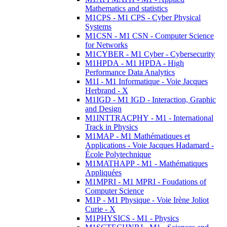
Mathematics and statistics
M1CPS - M1 CPS - Cyber Physical
Systems
M1CSN - M1 CSN - Computer Science
for Networks
M1CYBER - M1 Cyber - Cybersecurity
M1HPDA - M1 HPDA - High
Performance Data Analytics
M1I - M1 Informatique - Voie Jacques
Herbrand - X
M1IGD - M1 IGD - Interaction, Graphic
and Design
M1INTTRACPHY - M1 - International
Track in Physics
M1MAP - M1 Mathématiques et
Applications - Voie Jacques Hadamard -
École Polytechnique
M1MATHAPP - M1 - Mathématiques
Appliquées
M1MPRI - M1 MPRI - Foudations of
Computer Science
M1P - M1 Physique - Voie Irène Joliot
Curie - X
M1PHYSICS - M1 - Physics