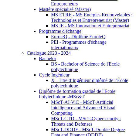
Entrepreneurs
Mastère spécialisé (Master)
MS ETRE - MS Energies Renouvelables :
Technologies et Entrepreneuriat (Master)
MS IE - MS Innovation et Entreprenariat
Programme d'échange
EuroteQ - Diplôme EuroteQ
PEI - Programmes d'échange
internationaux
Catalogue 2023 - 2024
Bachelor
BS - Bachelor of Science de l'Ecole
polytechnique
Cycle Ingénieur
X - Titre d’Ingénieur diplômé de l’École
polytechnique
Diplôme de formation gradué de l'Ecole
Polytechnique -MSc&T
MScT-AI-ViC - MScT-Artificial
Intelligence and Advanced Visual
Computing
MScT-CTD - MScT-Cybersecurity :
Threats and Defenses
MScT-DDDF - MScT-Double Degree
Data and Finance (DDDF)