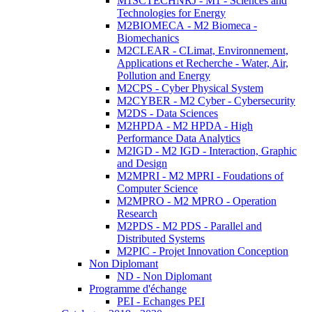
M1SCTECHNRJ - M1 - Sciences and
Technologies for Energy
M2BIOMECA - M2 Biomeca -
Biomechanics
M2CLEAR - CLimat, Environnement,
Applications et Recherche - Water, Air,
Pollution and Energy
M2CPS - Cyber Physical System
M2CYBER - M2 Cyber - Cybersecurity
M2DS - Data Sciences
M2HPDA - M2 HPDA - High
Performance Data Analytics
M2IGD - M2 IGD - Interaction, Graphic
and Design
M2MPRI - M2 MPRI - Foudations of
Computer Science
M2MPRO - M2 MPRO - Operation
Research
M2PDS - M2 PDS - Parallel and
Distributed Systems
M2PIC - Projet Innovation Conception
Non Diplomant
ND - Non Diplomant
Programme d'échange
PEI - Echanges PEI