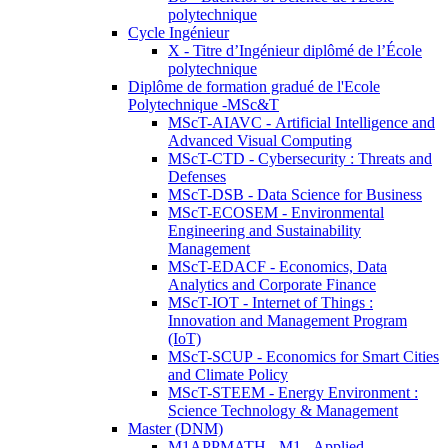
polytechnique
Cycle Ingénieur
X - Titre d’Ingénieur diplômé de l’École
polytechnique
Diplôme de formation gradué de l'Ecole
Polytechnique -MSc&T
MScT-AIAVC - Artificial Intelligence and
Advanced Visual Computing
MScT-CTD - Cybersecurity : Threats and
Defenses
MScT-DSB - Data Science for Business
MScT-ECOSEM - Environmental
Engineering and Sustainability
Management
MScT-EDACF - Economics, Data
Analytics and Corporate Finance
MScT-IOT - Internet of Things :
Innovation and Management Program
(IoT)
MScT-SCUP - Economics for Smart Cities
and Climate Policy
MScT-STEEM - Energy Environment :
Science Technology & Management
Master (DNM)
M1APPMATH - M1 - Applied