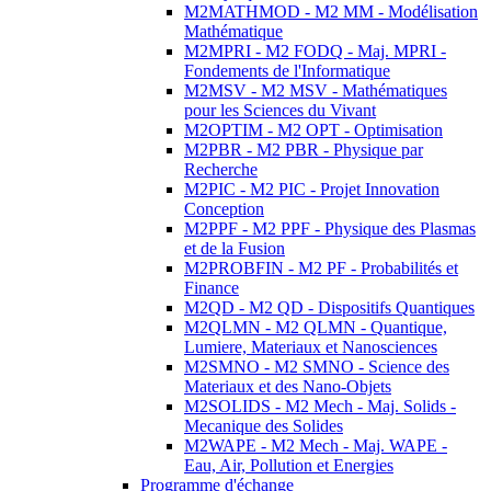
M2MATHMOD - M2 MM - Modélisation
Mathématique
M2MPRI - M2 FODQ - Maj. MPRI -
Fondements de l'Informatique
M2MSV - M2 MSV - Mathématiques
pour les Sciences du Vivant
M2OPTIM - M2 OPT - Optimisation
M2PBR - M2 PBR - Physique par
Recherche
M2PIC - M2 PIC - Projet Innovation
Conception
M2PPF - M2 PPF - Physique des Plasmas
et de la Fusion
M2PROBFIN - M2 PF - Probabilités et
Finance
M2QD - M2 QD - Dispositifs Quantiques
M2QLMN - M2 QLMN - Quantique,
Lumiere, Materiaux et Nanosciences
M2SMNO - M2 SMNO - Science des
Materiaux et des Nano-Objets
M2SOLIDS - M2 Mech - Maj. Solids -
Mecanique des Solides
M2WAPE - M2 Mech - Maj. WAPE -
Eau, Air, Pollution et Energies
Programme d'échange