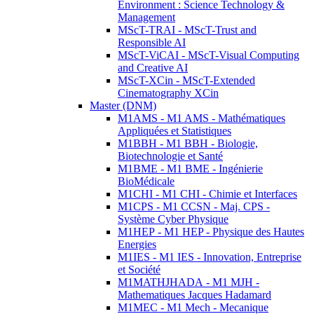
Environment : Science Technology &
Management
MScT-TRAI - MScT-Trust and
Responsible AI
MScT-ViCAI - MScT-Visual Computing
and Creative AI
MScT-XCin - MScT-Extended
Cinematography XCin
Master (DNM)
M1AMS - M1 AMS - Mathématiques
Appliquées et Statistiques
M1BBH - M1 BBH - Biologie,
Biotechnologie et Santé
M1BME - M1 BME - Ingénierie
BioMédicale
M1CHI - M1 CHI - Chimie et Interfaces
M1CPS - M1 CCSN - Maj. CPS -
Système Cyber Physique
M1HEP - M1 HEP - Physique des Hautes
Energies
M1IES - M1 IES - Innovation, Entreprise
et Société
M1MATHJHADA - M1 MJH -
Mathematiques Jacques Hadamard
M1MEC - M1 Mech - Mecanique