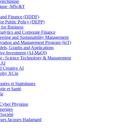
lytechnique
hnique -MSc&T
and Finance (DDDF)
r Public Policy (DEPP)
for Business
ytics and Corporate Finance
ring and Sustainability Management
ovation and Management Program (IoT)
ls, Graphs and Applications
ive Investment (AI-MaQI)
: Science Technology & Management
 AI
 Creative AI
aphy XCin
es et Statistiques
ie et Santé
le
Cyber Physique
nergies
 Société
es Jacques Hadamard