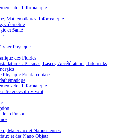
nts de l'Informatique
, Mathematiques, Informatique
, Géométrie
ie et Santé
le
Cyber Physique
nique des Fluides
lations - Plasmas, Lasers, Accélérateurs, Tokamaks
nergies
de Physique Fondamentale
athématique
nts de l'Informatique
s Sciences du Vivant
he
ption
 de la Fusion
ance
, Materiaux et Nanosciences
aux et des Nano-Objets