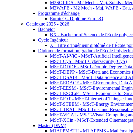
M2SOLIDS - M2 Mech - Maj. Solids - Meca
M2WAPE - M2 Mech - Maj. WAPE - Eau, Air
Programme d'échange
EuroteQ - Diplôme EuroteQ
Catalogue 2025 - 2026
Bachelor
BX - Bachelor of Science de l'Ecole polyte
Cycle Ingénieur
X - Titre d’Ingénieur diplômé de l’École po
Diplôme de formation gradué de l'Ecole Polytec
MScT-AI-ViC - MScT-Artificial Intelligen
MScT-CyS - MScT-Cybersecurity (CyS)
MScT-DDDF - MScT-Double Degree Data 
MScT-DEPP - MScT-Data and Economics fo
MScT-DSAIB - MScT-Data Science and AI 
MScT-EDACF - MScT-Economics, Data Anal
MScT-EESM - MScT-Environmental Enginee
MScT-ESCLiP - MScT-Economics for Smart 
MScT-IOT - MScT-Internet of Things : Inn
MScT-STEEM - MScT-Energy Environment 
MScT-TRAI - MScT-Trust and Responsible
MScT-ViCAI - MScT-Visual Computing and
MScT-XCin - MScT-Extended Cinematogr
Master (DNM)
M1APPMATH - M1 APPMS - Mathématiques A