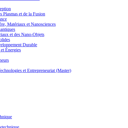
eption
lasmas et de la Fusion
ance
, Matériaux et Nanosciences
ntiques
aux et des Nano-Objets
lides
eloppement Durable
et Énergies
neurs
hnologies et Entrepreneuriat (Master)
chnique
lytechnique