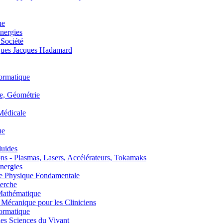
ue
nergies
 Société
es Jacques Hadamard
ormatique
, Géométrie
édicale
ue
uides
s - Plasmas, Lasers, Accélérateurs, Tokamaks
nergies
de Physique Fondamentale
erche
athématique
anique pour les Cliniciens
ormatique
s Sciences du Vivant