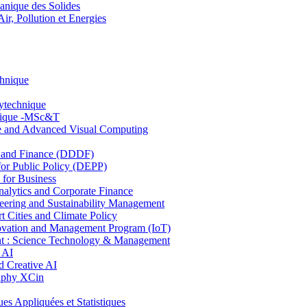
nique des Solides
, Pollution et Energies
chnique
lytechnique
hnique -MSc&T
ce and Advanced Visual Computing
and Finance (DDDF)
r Public Policy (DEPP)
for Business
ytics and Corporate Finance
ring and Sustainability Management
Cities and Climate Policy
ovation and Management Program (IoT)
: Science Technology & Management
 AI
 Creative AI
aphy XCin
ppliquées et Statistiques