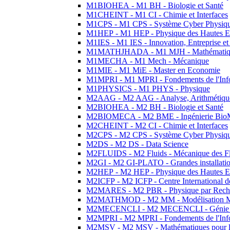
M1BIOHEA - M1 BH - Biologie et Santé
M1CHEINT - M1 CI - Chimie et Interfaces
M1CPS - M1 CPS - Système Cyber Physiq
M1HEP - M1 HEP - Physique des Hautes E
M1IES - M1 IES - Innovation, Entreprise et
M1MATHJHADA - M1 MJH - Mathématiqu
M1MECHA - M1 Mech - Mécanique
M1MIE - M1 MiE - Master en Economie
M1MPRI - M1 MPRI - Fondements de l'Inf
M1PHYSICS - M1 PHYS - Physique
M2AAG - M2 AAG - Analyse, Arithmétique
M2BIOHEA - M2 BH - Biologie et Santé
M2BIOMECA - M2 BME - Ingénierie BioM
M2CHEINT - M2 CI - Chimie et Interfaces
M2CPS - M2 CPS - Système Cyber Physiq
M2DS - M2 DS - Data Science
M2FLUIDS - M2 Fluids - Mécanique des Fl
M2GI - M2 GI-PLATO - Grandes installation
M2HEP - M2 HEP - Physique des Hautes E
M2ICFP - M2 ICFP - Centre International 
M2MARES - M2 PBR - Physique par Rech
M2MATHMOD - M2 MM - Modélisation M
M2MECENCLI - M2 MECENCLI - Génie Méc
M2MPRI - M2 MPRI - Fondements de l'Inf
M2MSV - M2 MSV - Mathématiques pour le