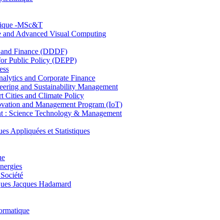
hnique -MSc&T
ce and Advanced Visual Computing
and Finance (DDDF)
r Public Policy (DEPP)
ess
ytics and Corporate Finance
ring and Sustainability Management
Cities and Climate Policy
ovation and Management Program (IoT)
: Science Technology & Management
ppliquées et Statistiques
ue
nergies
 Société
es Jacques Hadamard
ormatique