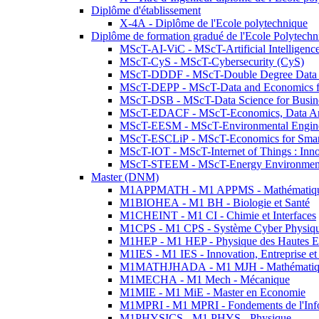
Diplôme d'établissement
X-4A - Diplôme de l'Ecole polytechnique
Diplôme de formation gradué de l'Ecole Polytec
MScT-AI-ViC - MScT-Artificial Intelligen
MScT-CyS - MScT-Cybersecurity (CyS)
MScT-DDDF - MScT-Double Degree Data 
MScT-DEPP - MScT-Data and Economics fo
MScT-DSB - MScT-Data Science for Busin
MScT-EDACF - MScT-Economics, Data Anal
MScT-EESM - MScT-Environmental Enginee
MScT-ESCLiP - MScT-Economics for Smart 
MScT-IOT - MScT-Internet of Things : Inn
MScT-STEEM - MScT-Energy Environment 
Master (DNM)
M1APPMATH - M1 APPMS - Mathématiques A
M1BIOHEA - M1 BH - Biologie et Santé
M1CHEINT - M1 CI - Chimie et Interfaces
M1CPS - M1 CPS - Système Cyber Physiq
M1HEP - M1 HEP - Physique des Hautes E
M1IES - M1 IES - Innovation, Entreprise et
M1MATHJHADA - M1 MJH - Mathématiqu
M1MECHA - M1 Mech - Mécanique
M1MIE - M1 MiE - Master en Economie
M1MPRI - M1 MPRI - Fondements de l'Inf
M1PHYSICS - M1 PHYS - Physique