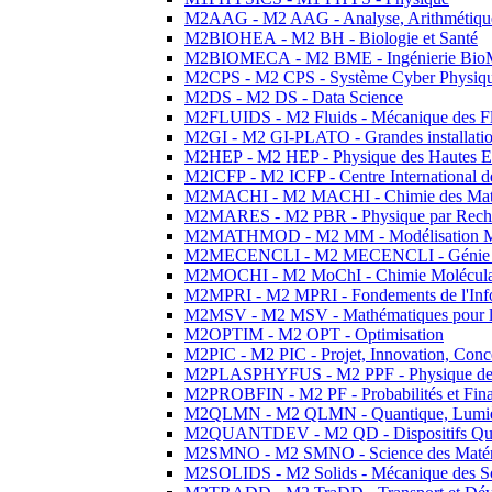
M2AAG - M2 AAG - Analyse, Arithmétique
M2BIOHEA - M2 BH - Biologie et Santé
M2BIOMECA - M2 BME - Ingénierie BioM
M2CPS - M2 CPS - Système Cyber Physiq
M2DS - M2 DS - Data Science
M2FLUIDS - M2 Fluids - Mécanique des Fl
M2GI - M2 GI-PLATO - Grandes installation
M2HEP - M2 HEP - Physique des Hautes E
M2ICFP - M2 ICFP - Centre International 
M2MACHI - M2 MACHI - Chimie des Matéri
M2MARES - M2 PBR - Physique par Rech
M2MATHMOD - M2 MM - Modélisation M
M2MECENCLI - M2 MECENCLI - Génie Méc
M2MOCHI - M2 MoChI - Chimie Moléculaire
M2MPRI - M2 MPRI - Fondements de l'Inf
M2MSV - M2 MSV - Mathématiques pour le
M2OPTIM - M2 OPT - Optimisation
M2PIC - M2 PIC - Projet, Innovation, Conc
M2PLASPHYFUS - M2 PPF - Physique des P
M2PROBFIN - M2 PF - Probabilités et Fin
M2QLMN - M2 QLMN - Quantique, Lumière
M2QUANTDEV - M2 QD - Dispositifs Qua
M2SMNO - M2 SMNO - Science des Matéri
M2SOLIDS - M2 Solids - Mécanique des So