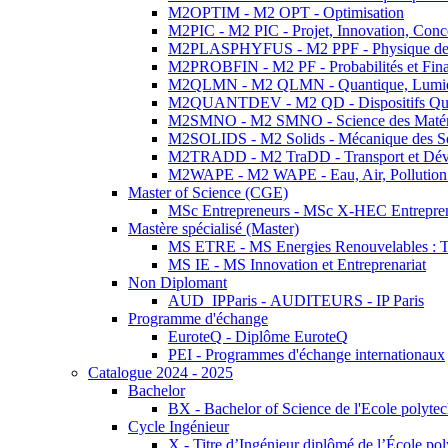
M2OPTIM - M2 OPT - Optimisation
M2PIC - M2 PIC - Projet, Innovation, Conc
M2PLASPHYFUS - M2 PPF - Physique des P
M2PROBFIN - M2 PF - Probabilités et Fin
M2QLMN - M2 QLMN - Quantique, Lumière
M2QUANTDEV - M2 QD - Dispositifs Qua
M2SMNO - M2 SMNO - Science des Matéri
M2SOLIDS - M2 Solids - Mécanique des So
M2TRADD - M2 TraDD - Transport et Dév
M2WAPE - M2 WAPE - Eau, Air, Pollution 
Master of Science (CGE)
MSc Entrepreneurs - MSc X-HEC Entrepre
Mastère spécialisé (Master)
MS ETRE - MS Energies Renouvelables : Tec
MS IE - MS Innovation et Entreprenariat
Non Diplomant
AUD_IPParis - AUDITEURS - IP Paris
Programme d'échange
EuroteQ - Diplôme EuroteQ
PEI - Programmes d'échange internationaux
Catalogue 2024 - 2025
Bachelor
BX - Bachelor of Science de l'Ecole polyte
Cycle Ingénieur
X - Titre d’Ingénieur diplômé de l’École po