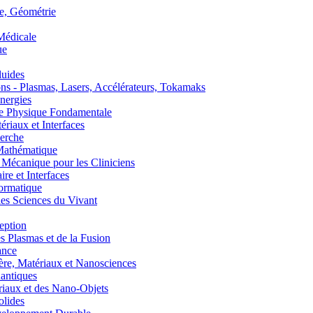
, Géométrie
édicale
ue
uides
s - Plasmas, Lasers, Accélérateurs, Tokamaks
nergies
de Physique Fondamentale
aux et Interfaces
erche
athématique
anique pour les Cliniciens
 et Interfaces
ormatique
s Sciences du Vivant
eption
lasmas et de la Fusion
ance
, Matériaux et Nanosciences
ntiques
aux et des Nano-Objets
lides