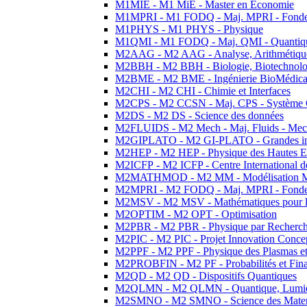
M1MIE - M1 MiE - Master en Economie
M1MPRI - M1 FODQ - Maj. MPRI - Fondeme
M1PHYS - M1 PHYS - Physique
M1QMI - M1 FODQ - Maj. QMI - Quantique
M2AAG - M2 AAG - Analyse, Arithmétique
M2BBH - M2 BBH - Biologie, Biotechnolog
M2BME - M2 BME - Ingénierie BioMédica
M2CHI - M2 CHI - Chimie et Interfaces
M2CPS - M2 CCSN - Maj. CPS - Système 
M2DS - M2 DS - Science des données
M2FLUIDS - M2 Mech - Maj. Fluids - Meca
M2GIPLATO - M2 GI-PLATO - Grandes instal
M2HEP - M2 HEP - Physique des Hautes E
M2ICFP - M2 ICFP - Centre International 
M2MATHMOD - M2 MM - Modélisation M
M2MPRI - M2 FODQ - Maj. MPRI - Fondeme
M2MSV - M2 MSV - Mathématiques pour le
M2OPTIM - M2 OPT - Optimisation
M2PBR - M2 PBR - Physique par Recherc
M2PIC - M2 PIC - Projet Innovation Conce
M2PPF - M2 PPF - Physique des Plasmas et
M2PROBFIN - M2 PF - Probabilités et Fin
M2QD - M2 QD - Dispositifs Quantiques
M2QLMN - M2 QLMN - Quantique, Lumiere
M2SMNO - M2 SMNO - Science des Materi