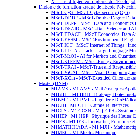
X - Titre d’Ingénieur diplômé de l’École po
Diplôme de formation gradué de l'Ecole Polytec
MScT-CyS - MScT-Cybersecurity (CyS)
MScT-DDDF - MScT-Double Degree Data 
MScT-DEPP - MScT-Data and Economics fo
MScT-DSAIB - MScT-Data Science and AI 
MScT-EDACF - MScT-Economics, Data Anal
MScT-EESM - MScT-Environmental Enginee
MScT-IOT - MScT-Internet of Things : Inn
MScT-LLGA - Track : Large Language Mode
MScT-MaQI - AI for Markets and Quantitat
MScT-STEEM - MScT-Energy Environment 
MScT-TRAI - MScT-Trust and Responsible
MScT-ViCAI - MScT-Visual Computing and
MScT-XCin - MScT-Extended Cinematogr
Master (DNM)
M1AMS - M1 AMS - Mathématiques Appliqué
M1BBH - M1 BBH - Biologie, Biotechnolog
M1BME - M1 BME - Ingénierie BioMédica
M1CHI - M1 CHI - Chimie et Interfaces
M1CPS - M1 CCSN - Maj. CPS - Système 
M1HEP - M1 HEP - Physique des Hautes E
M1IES - M1 IES - Innovation, Entreprise et
M1MATHJHADA - M1 MJH - Mathematiqu
M1MEC - M1 Mech - Mecanique