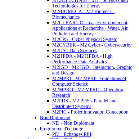
M1SCTECHNRJ - M1 - Sciences and
Technologies for Energy
M2BIOMECA - M2 Biomeca -
Biomechanics
M2CLEAR - CLimat, Environnement,
Applications et Recherche - Water, Air,
Pollution and Energy
M2CPS - Cyber Physical System
M2CYBER - M2 Cyber - Cybersecurity
M2DS - Data Sciences
M2HPDA - M2 HPDA - High
Performance Data Analytics
M2IGD - M2 IGD - Interaction, Graphic
and Design
M2MPRI - M2 MPRI - Foudations of
Computer Science
M2MPRO - M2 MPRO - Operation
Research
M2PDS - M2 PDS - Parallel and
Distributed Systems
M2PIC - Projet Innovation Conception
Non Diplomant
ND - Non Diplomant
Programme d'échange
PEI - Echanges PEI