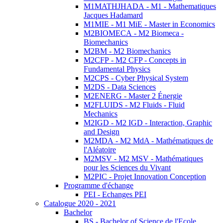
M1MATHJHADA - M1 - Mathematiques
Jacques Hadamard
M1MIE - M1 MiE - Master in Economics
M2BIOMECA - M2 Biomeca -
Biomechanics
M2BM - M2 Biomechanics
M2CFP - M2 CFP - Concepts in
Fundamental Physics
M2CPS - Cyber Physical System
M2DS - Data Sciences
M2ENERG - Master 2 Énergie
M2FLUIDS - M2 Fluids - Fluid
Mechanics
M2IGD - M2 IGD - Interaction, Graphic
and Design
M2MDA - M2 MdA - Mathématiques de
l'Aléatoire
M2MSV - M2 MSV - Mathématiques
pour les Sciences du Vivant
M2PIC - Projet Innovation Conception
Programme d'échange
PEI - Echanges PEI
Catalogue 2020 - 2021
Bachelor
BS - Bachelor of Science de l'Ecole