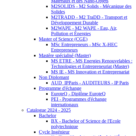
Matériaux et des Nano-Objets
M2SOLIDS - M2 Solids - Mécanique des
Solides
M2TRADD - M2 TraDD - Transport et
Développement Durable
M2WAPE - M2 WAPE - Eau, Air,
Pollution et Énergies
Master of Science (CGE)
MSc Entrepreneurs - MSc X-HEC
Entrepreneurs
Mastère spécialisé (Master)
MS ETRE - MS Energies Renouvelables :
Technologies et Entrepreneuriat (Master)
MS IE - MS Innovation et Entreprenariat
Non Diplomant
AUD_IPParis - AUDITEURS - IP Paris
Programme d'échange
EuroteQ - Diplôme EuroteQ
PEI - Programmes d'échange
internationaux
Catalogue 2024 - 2025
Bachelor
BX - Bachelor of Science de l'Ecole
polytechnique
Cycle Ingénieur