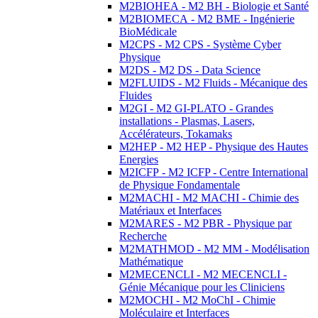
M2BIOHEA - M2 BH - Biologie et Santé
M2BIOMECA - M2 BME - Ingénierie
BioMédicale
M2CPS - M2 CPS - Système Cyber
Physique
M2DS - M2 DS - Data Science
M2FLUIDS - M2 Fluids - Mécanique des
Fluides
M2GI - M2 GI-PLATO - Grandes
installations - Plasmas, Lasers,
Accélérateurs, Tokamaks
M2HEP - M2 HEP - Physique des Hautes
Energies
M2ICFP - M2 ICFP - Centre International
de Physique Fondamentale
M2MACHI - M2 MACHI - Chimie des
Matériaux et Interfaces
M2MARES - M2 PBR - Physique par
Recherche
M2MATHMOD - M2 MM - Modélisation
Mathématique
M2MECENCLI - M2 MECENCLI -
Génie Mécanique pour les Cliniciens
M2MOCHI - M2 MoChI - Chimie
Moléculaire et Interfaces