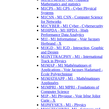
Mathematics and statistics
M1CPS - M1 CPS - Cyber Physical
Systems
M1CSN - M1 CSN - Computer Science
for Networks
M1CYBER - M1 Cyber - Cybersecurity
M1HPDA - M1 HPDA - High
Performance Data Analytics
M1I - M1 Informatique - Voie Jacques
Herbrand - X
M1IGD - M1 IGD - Interaction, Graphic
and Design
M1INTTRACPHY - M1 - International
Track in Physics
M1MAP - M1 Mathématiques et
Applications - Voie Jacques Hadamard -
École Polytechnique
M1MATHAPP - M1 - Mathématiques
Appliquées
M1MPRI - M1 MPRI - Foudations of
Computer Science
M1P - M1 Physique - Voie Irène Joliot
Curie - X
M1PHYSICS - M1 - Physics