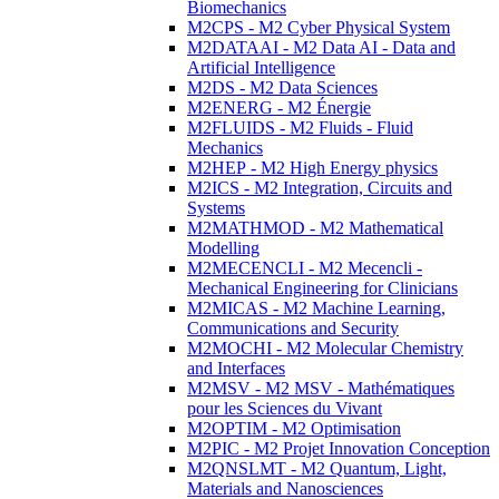
Biomechanics
M2CPS - M2 Cyber Physical System
M2DATAAI - M2 Data AI - Data and
Artificial Intelligence
M2DS - M2 Data Sciences
M2ENERG - M2 Énergie
M2FLUIDS - M2 Fluids - Fluid
Mechanics
M2HEP - M2 High Energy physics
M2ICS - M2 Integration, Circuits and
Systems
M2MATHMOD - M2 Mathematical
Modelling
M2MECENCLI - M2 Mecencli -
Mechanical Engineering for Clinicians
M2MICAS - M2 Machine Learning,
Communications and Security
M2MOCHI - M2 Molecular Chemistry
and Interfaces
M2MSV - M2 MSV - Mathématiques
pour les Sciences du Vivant
M2OPTIM - M2 Optimisation
M2PIC - M2 Projet Innovation Conception
M2QNSLMT - M2 Quantum, Light,
Materials and Nanosciences