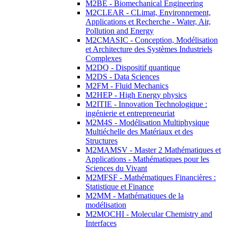
M2BE - Biomechanical Engineering
M2CLEAR - CLimat, Environnement,
Applications et Recherche - Water, Air,
Pollution and Energy
M2CMASIC - Conception, Modélisation
et Architecture des Systèmes Industriels
Complexes
M2DQ - Dispositif quantique
M2DS - Data Sciences
M2FM - Fluid Mechanics
M2HEP - High Energy physics
M2ITIE - Innovation Technologique :
ingénierie et entrepreneuriat
M2M4S - Modélisation Multiphysique
Multiéchelle des Matériaux et des
Structures
M2MAMSV - Master 2 Mathématiques et
Applications - Mathématiques pour les
Sciences du Vivant
M2MFSF - Mathématiques Financières :
Statistique et Finance
M2MM - Mathématiques de la
modélisation
M2MOCHI - Molecular Chemistry and
Interfaces