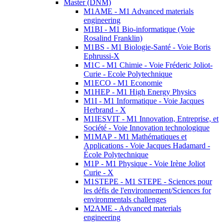
Master (DNM)
M1AME - M1 Advanced materials
engineering
M1BI - M1 Bio-informatique (Voie
Rosalind Franklin)
M1BS - M1 Biologie-Santé - Voie Boris
Ephrussi-X
M1C - M1 Chimie - Voie Fréderic Joliot-
Curie - Ecole Polytechnique
M1ECO - M1 Economie
M1HEP - M1 High Energy Physics
M1I - M1 Informatique - Voie Jacques
Herbrand - X
M1IESVIT - M1 Innovation, Entreprise, et
Société - Voie Innovation technologique
M1MAP - M1 Mathématiques et
Applications - Voie Jacques Hadamard -
École Polytechnique
M1P - M1 Physique - Voie Irène Joliot
Curie - X
M1STEPE - M1 STEPE - Sciences pour
les défis de l'environnement/Sciences for
environmentals challenges
M2AME - Advanced materials
engineering