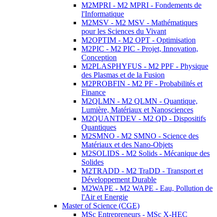
M2MPRI - M2 MPRI - Fondements de
l'Informatique
M2MSV - M2 MSV - Mathématiques
pour les Sciences du Vivant
M2OPTIM - M2 OPT - Optimisation
M2PIC - M2 PIC - Projet, Innovation,
Conception
M2PLASPHYFUS - M2 PPF - Physique
des Plasmas et de la Fusion
M2PROBFIN - M2 PF - Probabilités et
Finance
M2QLMN - M2 QLMN - Quantique,
Lumière, Matériaux et Nanosciences
M2QUANTDEV - M2 QD - Dispositifs
Quantiques
M2SMNO - M2 SMNO - Science des
Matériaux et des Nano-Objets
M2SOLIDS - M2 Solids - Mécanique des
Solides
M2TRADD - M2 TraDD - Transport et
Développement Durable
M2WAPE - M2 WAPE - Eau, Pollution de
l'Air et Energie
Master of Science (CGE)
MSc Entrepreneurs - MSc X-HEC