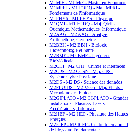
M1MIE - M1 MiE - Master en Economie
M1MPRI - M1 FODQ - Maj. MPRI -
Fondements de l'Informatique
M1PHYS - M1 PHYS - Physique
M1QMI - M1 FODQ - Maj. QMI -
Quantique, Mathematiques, Informatique
M2AAG - M2 AAG - Analyse,
Arithmétique, Géométrie
M2BBH - M2 BBH - Biologie,
Biotechnologie et Santé
M2BME - M2 BME - Ingénierie
BioMédicale
M2CHI - M2 CHI - Chimie et Interfaces
M2CPS - M2 CCSN - Maj. CPS -
Système Cyber Physique
M2DS - M2 DS - Science des données
M2FLUIDS - M2 Mech - Maj. Fluids -
Mecanique des Fluides
M2GIPLATO - M2 GI-PLATO - Grandes
installations - Plasmas, Lasers,
Accélérateurs, Tokamaks
M2HEP - M2 HEP - Physique des Hautes
Energies
M2ICFP - M2 ICFP - Centre International
de Physique Fondamentale