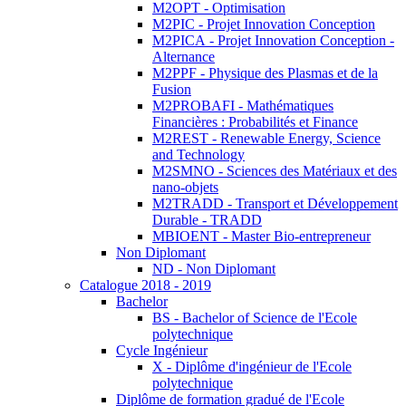
M2OPT - Optimisation
M2PIC - Projet Innovation Conception
M2PICA - Projet Innovation Conception -
Alternance
M2PPF - Physique des Plasmas et de la
Fusion
M2PROBAFI - Mathématiques
Financières : Probabilités et Finance
M2REST - Renewable Energy, Science
and Technology
M2SMNO - Sciences des Matériaux et des
nano-objets
M2TRADD - Transport et Développement
Durable - TRADD
MBIOENT - Master Bio-entrepreneur
Non Diplomant
ND - Non Diplomant
Catalogue 2018 - 2019
Bachelor
BS - Bachelor of Science de l'Ecole
polytechnique
Cycle Ingénieur
X - Diplôme d'ingénieur de l'Ecole
polytechnique
Diplôme de formation gradué de l'Ecole