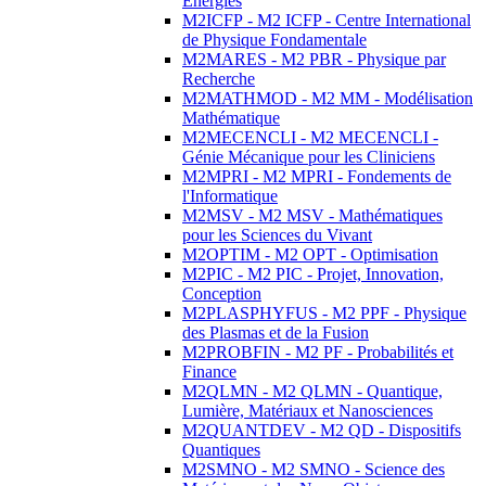
Energies
M2ICFP - M2 ICFP - Centre International
de Physique Fondamentale
M2MARES - M2 PBR - Physique par
Recherche
M2MATHMOD - M2 MM - Modélisation
Mathématique
M2MECENCLI - M2 MECENCLI -
Génie Mécanique pour les Cliniciens
M2MPRI - M2 MPRI - Fondements de
l'Informatique
M2MSV - M2 MSV - Mathématiques
pour les Sciences du Vivant
M2OPTIM - M2 OPT - Optimisation
M2PIC - M2 PIC - Projet, Innovation,
Conception
M2PLASPHYFUS - M2 PPF - Physique
des Plasmas et de la Fusion
M2PROBFIN - M2 PF - Probabilités et
Finance
M2QLMN - M2 QLMN - Quantique,
Lumière, Matériaux et Nanosciences
M2QUANTDEV - M2 QD - Dispositifs
Quantiques
M2SMNO - M2 SMNO - Science des