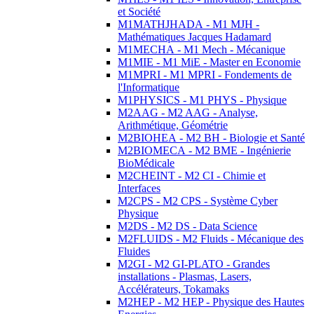
et Société
M1MATHJHADA - M1 MJH -
Mathématiques Jacques Hadamard
M1MECHA - M1 Mech - Mécanique
M1MIE - M1 MiE - Master en Economie
M1MPRI - M1 MPRI - Fondements de
l'Informatique
M1PHYSICS - M1 PHYS - Physique
M2AAG - M2 AAG - Analyse,
Arithmétique, Géométrie
M2BIOHEA - M2 BH - Biologie et Santé
M2BIOMECA - M2 BME - Ingénierie
BioMédicale
M2CHEINT - M2 CI - Chimie et
Interfaces
M2CPS - M2 CPS - Système Cyber
Physique
M2DS - M2 DS - Data Science
M2FLUIDS - M2 Fluids - Mécanique des
Fluides
M2GI - M2 GI-PLATO - Grandes
installations - Plasmas, Lasers,
Accélérateurs, Tokamaks
M2HEP - M2 HEP - Physique des Hautes