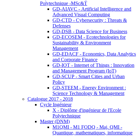
Polytechnique -MSc&T
GD-AIAVC - Artificial Intelligence and
Advanced Visual Computing
GD-CTD - Cybersecurity : Threats &
Defenses
GD-DSB - Data Science for Business
GD-ECOSEM - Ecotechnologies for
Sustainability & Environment
Management
GD-EDACF - Economics, Data Analytics
and Corporate Finance
GD-IOT - Internet of Things : Innovation
and Management Program (IoT)
GD-SCUP - Smart Cities and Urban
Policy
GD-STEEM - Energy Environment :
Science Technology & Management
Catalogue 2017 - 2018
Cycle Ingénieur
X - Diplôme d'ingénieur de l'Ecole
Polytechnique
Master (DNM)
M1QMI - M1 FODQ - Maj. QMI -
Quantique, mathematiques, informatique