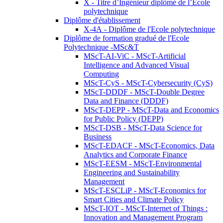
X - Titre d’Ingénieur diplômé de l’École
polytechnique
Diplôme d'établissement
X-4A - Diplôme de l'Ecole polytechnique
Diplôme de formation gradué de l'Ecole
Polytechnique -MSc&T
MScT-AI-ViC - MScT-Artificial
Intelligence and Advanced Visual
Computing
MScT-CyS - MScT-Cybersecurity (CyS)
MScT-DDDF - MScT-Double Degree
Data and Finance (DDDF)
MScT-DEPP - MScT-Data and Economics
for Public Policy (DEPP)
MScT-DSB - MScT-Data Science for
Business
MScT-EDACF - MScT-Economics, Data
Analytics and Corporate Finance
MScT-EESM - MScT-Environmental
Engineering and Sustainability
Management
MScT-ESCLiP - MScT-Economics for
Smart Cities and Climate Policy
MScT-IOT - MScT-Internet of Things :
Innovation and Management Program