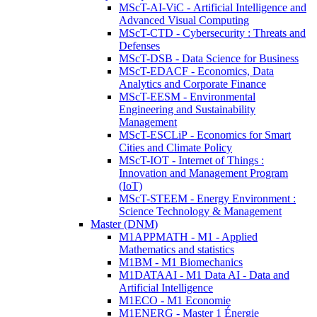
MScT-AI-ViC - Artificial Intelligence and
Advanced Visual Computing
MScT-CTD - Cybersecurity : Threats and
Defenses
MScT-DSB - Data Science for Business
MScT-EDACF - Economics, Data
Analytics and Corporate Finance
MScT-EESM - Environmental
Engineering and Sustainability
Management
MScT-ESCLiP - Economics for Smart
Cities and Climate Policy
MScT-IOT - Internet of Things :
Innovation and Management Program
(IoT)
MScT-STEEM - Energy Environment :
Science Technology & Management
Master (DNM)
M1APPMATH - M1 - Applied
Mathematics and statistics
M1BM - M1 Biomechanics
M1DATAAI - M1 Data AI - Data and
Artificial Intelligence
M1ECO - M1 Economie
M1ENERG - Master 1 Énergie