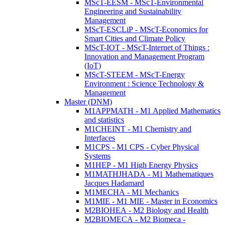
MScT-EESM - MScT-Environmental
Engineering and Sustainability
Management
MScT-ESCLiP - MScT-Economics for
Smart Cities and Climate Policy
MScT-IOT - MScT-Internet of Things :
Innovation and Management Program
(IoT)
MScT-STEEM - MScT-Energy
Environment : Science Technology &
Management
Master (DNM)
M1APPMATH - M1 Applied Mathematics
and statistics
M1CHEINT - M1 Chemistry and
Interfaces
M1CPS - M1 CPS - Cyber Physical
Systems
M1HEP - M1 High Energy Physics
M1MATHJHADA - M1 Mathematiques
Jacques Hadamard
M1MECHA - M1 Mechanics
M1MIE - M1 MIE - Master in Economics
M2BIOHEA - M2 Biology and Health
M2BIOMECA - M2 Biomeca -