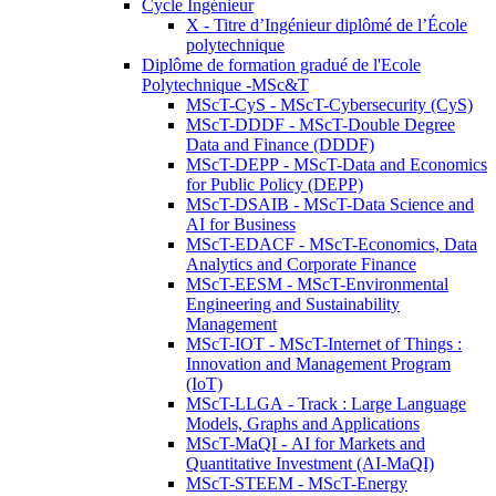
Cycle Ingénieur
X - Titre d’Ingénieur diplômé de l’École
polytechnique
Diplôme de formation gradué de l'Ecole
Polytechnique -MSc&T
MScT-CyS - MScT-Cybersecurity (CyS)
MScT-DDDF - MScT-Double Degree
Data and Finance (DDDF)
MScT-DEPP - MScT-Data and Economics
for Public Policy (DEPP)
MScT-DSAIB - MScT-Data Science and
AI for Business
MScT-EDACF - MScT-Economics, Data
Analytics and Corporate Finance
MScT-EESM - MScT-Environmental
Engineering and Sustainability
Management
MScT-IOT - MScT-Internet of Things :
Innovation and Management Program
(IoT)
MScT-LLGA - Track : Large Language
Models, Graphs and Applications
MScT-MaQI - AI for Markets and
Quantitative Investment (AI-MaQI)
MScT-STEEM - MScT-Energy