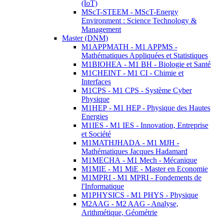
(IoT)
MScT-STEEM - MScT-Energy
Environment : Science Technology &
Management
Master (DNM)
M1APPMATH - M1 APPMS -
Mathématiques Appliquées et Statistiques
M1BIOHEA - M1 BH - Biologie et Santé
M1CHEINT - M1 CI - Chimie et
Interfaces
M1CPS - M1 CPS - Système Cyber
Physique
M1HEP - M1 HEP - Physique des Hautes
Energies
M1IES - M1 IES - Innovation, Entreprise
et Société
M1MATHJHADA - M1 MJH -
Mathématiques Jacques Hadamard
M1MECHA - M1 Mech - Mécanique
M1MIE - M1 MiE - Master en Economie
M1MPRI - M1 MPRI - Fondements de
l'Informatique
M1PHYSICS - M1 PHYS - Physique
M2AAG - M2 AAG - Analyse,
Arithmétique, Géométrie