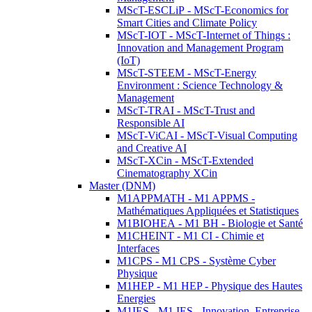
MScT-ESCLiP - MScT-Economics for
Smart Cities and Climate Policy
MScT-IOT - MScT-Internet of Things :
Innovation and Management Program
(IoT)
MScT-STEEM - MScT-Energy
Environment : Science Technology &
Management
MScT-TRAI - MScT-Trust and
Responsible AI
MScT-ViCAI - MScT-Visual Computing
and Creative AI
MScT-XCin - MScT-Extended
Cinematography XCin
Master (DNM)
M1APPMATH - M1 APPMS -
Mathématiques Appliquées et Statistiques
M1BIOHEA - M1 BH - Biologie et Santé
M1CHEINT - M1 CI - Chimie et
Interfaces
M1CPS - M1 CPS - Système Cyber
Physique
M1HEP - M1 HEP - Physique des Hautes
Energies
M1IES - M1 IES - Innovation, Entreprise