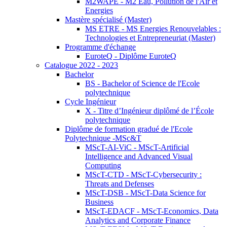
M2WAPE - M2 Eau, Pollution de l'Air et
Energies
Mastère spécialisé (Master)
MS ETRE - MS Energies Renouvelables :
Technologies et Entrepreneuriat (Master)
Programme d'échange
EuroteQ - Diplôme EuroteQ
Catalogue 2022 - 2023
Bachelor
BS - Bachelor of Science de l'Ecole
polytechnique
Cycle Ingénieur
X - Titre d’Ingénieur diplômé de l’École
polytechnique
Diplôme de formation gradué de l'Ecole
Polytechnique -MSc&T
MScT-AI-ViC - MScT-Artificial
Intelligence and Advanced Visual
Computing
MScT-CTD - MScT-Cybersecurity :
Threats and Defenses
MScT-DSB - MScT-Data Science for
Business
MScT-EDACF - MScT-Economics, Data
Analytics and Corporate Finance