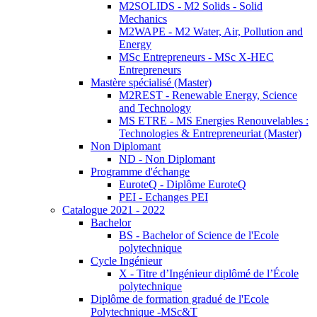
M2SOLIDS - M2 Solids - Solid
Mechanics
M2WAPE - M2 Water, Air, Pollution and
Energy
MSc Entrepreneurs - MSc X-HEC
Entrepreneurs
Mastère spécialisé (Master)
M2REST - Renewable Energy, Science
and Technology
MS ETRE - MS Energies Renouvelables :
Technologies & Entrepreneuriat (Master)
Non Diplomant
ND - Non Diplomant
Programme d'échange
EuroteQ - Diplôme EuroteQ
PEI - Echanges PEI
Catalogue 2021 - 2022
Bachelor
BS - Bachelor of Science de l'Ecole
polytechnique
Cycle Ingénieur
X - Titre d’Ingénieur diplômé de l’École
polytechnique
Diplôme de formation gradué de l'Ecole
Polytechnique -MSc&T