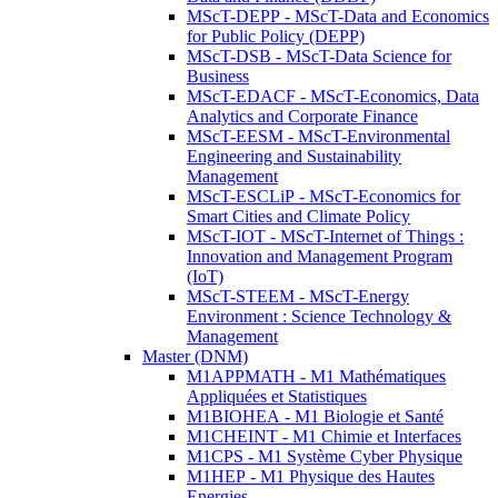
MScT-DEPP - MScT-Data and Economics
for Public Policy (DEPP)
MScT-DSB - MScT-Data Science for
Business
MScT-EDACF - MScT-Economics, Data
Analytics and Corporate Finance
MScT-EESM - MScT-Environmental
Engineering and Sustainability
Management
MScT-ESCLiP - MScT-Economics for
Smart Cities and Climate Policy
MScT-IOT - MScT-Internet of Things :
Innovation and Management Program
(IoT)
MScT-STEEM - MScT-Energy
Environment : Science Technology &
Management
Master (DNM)
M1APPMATH - M1 Mathématiques
Appliquées et Statistiques
M1BIOHEA - M1 Biologie et Santé
M1CHEINT - M1 Chimie et Interfaces
M1CPS - M1 Système Cyber Physique
M1HEP - M1 Physique des Hautes
Energies