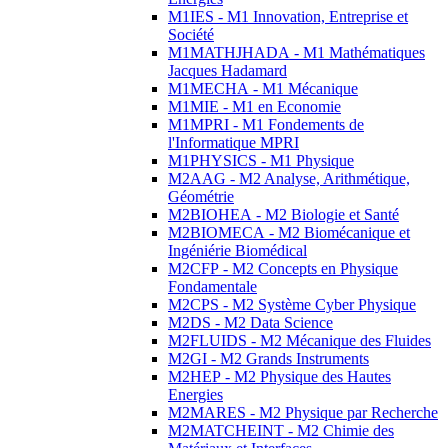
M1IES - M1 Innovation, Entreprise et
Société
M1MATHJHADA - M1 Mathématiques
Jacques Hadamard
M1MECHA - M1 Mécanique
M1MIE - M1 en Economie
M1MPRI - M1 Fondements de
l'Informatique MPRI
M1PHYSICS - M1 Physique
M2AAG - M2 Analyse, Arithmétique,
Géométrie
M2BIOHEA - M2 Biologie et Santé
M2BIOMECA - M2 Biomécanique et
Ingéniérie Biomédical
M2CFP - M2 Concepts en Physique
Fondamentale
M2CPS - M2 Système Cyber Physique
M2DS - M2 Data Science
M2FLUIDS - M2 Mécanique des Fluides
M2GI - M2 Grands Instruments
M2HEP - M2 Physique des Hautes
Energies
M2MARES - M2 Physique par Recherche
M2MATCHEINT - M2 Chimie des