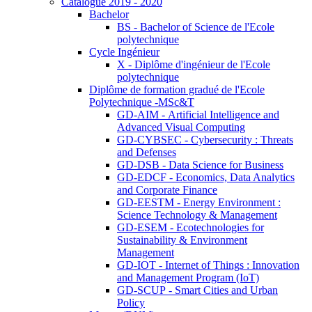
Catalogue 2019 - 2020
Bachelor
BS - Bachelor of Science de l'Ecole
polytechnique
Cycle Ingénieur
X - Diplôme d'ingénieur de l'Ecole
polytechnique
Diplôme de formation gradué de l'Ecole
Polytechnique -MSc&T
GD-AIM - Artificial Intelligence and
Advanced Visual Computing
GD-CYBSEC - Cybersecurity : Threats
and Defenses
GD-DSB - Data Science for Business
GD-EDCF - Economics, Data Analytics
and Corporate Finance
GD-EESTM - Energy Environment :
Science Technology & Management
GD-ESEM - Ecotechnologies for
Sustainability & Environment
Management
GD-IOT - Internet of Things : Innovation
and Management Program (IoT)
GD-SCUP - Smart Cities and Urban
Policy