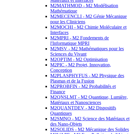
Matériaux et Interfaces
M2MATHMOD - M2 Modélisation
Mathématique
M2MECENCLI - M2 Génie Mécanique
pour les Cliniciens
M2MOCHI - M2 Chimie Moléculaire et
Interfaces
M2MPRI - M2 Fondements de
l'Informatique MPRI
M2MSV - M2 Mathématiques pour les
Sciences du Vivant
M2OPTIM - M2 Optimisation
M2PIC - M2 Projet, Innovation,
Conception
M2PLASPHYFUS - M2 Physique des
Plasmas et de la Fusion
M2PROBFIN - M2 Probabilités et
Finance
M2QNSLMT - M2 Quantique, Lumière,
Matériaux et Nanosciences
M2QUANTDEV - M2 Dispositifs
Quantiques
M2SMNO - M2 Science des Matériaux et
des Nano-Objets
M2SOLIDS - M2 Mécanique des Solides