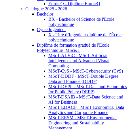
EuroteQ - Diplôme EuroteQ
Catalogue 2025 - 2026
Bachelor
BX - Bachelor of Science de l'Ecole
polytechnique
Cycle Ingénieur
X - Titre d’Ingénieur diplômé de l’École
polytechnique
Diplôme de formation gradué de l'Ecole
Polytechnique -MSc&T
MScT-AI-ViC - MScT-Artificial
Intelligence and Advanced Visual
Computing
MScT-CyS - MScT-Cybersecurity (CyS)
MScT-DDDF - MScT-Double Degree
Data and Finance (DDDF)
MScT-DEPP - MScT-Data and Economics
for Public Policy (DEPP)
MScT-DSAIB - MScT-Data Science and
AI for Business
MScT-EDACF - MScT-Economics, Data
Analytics and Corporate Finance
MScT-EESM - MScT-Environmental
Engineering and Sustainability
Management