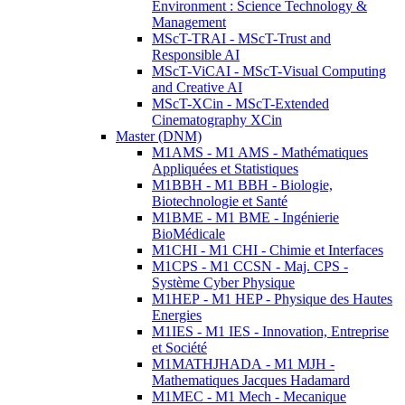
Environment : Science Technology &
Management
MScT-TRAI - MScT-Trust and
Responsible AI
MScT-ViCAI - MScT-Visual Computing
and Creative AI
MScT-XCin - MScT-Extended
Cinematography XCin
Master (DNM)
M1AMS - M1 AMS - Mathématiques
Appliquées et Statistiques
M1BBH - M1 BBH - Biologie,
Biotechnologie et Santé
M1BME - M1 BME - Ingénierie
BioMédicale
M1CHI - M1 CHI - Chimie et Interfaces
M1CPS - M1 CCSN - Maj. CPS -
Système Cyber Physique
M1HEP - M1 HEP - Physique des Hautes
Energies
M1IES - M1 IES - Innovation, Entreprise
et Société
M1MATHJHADA - M1 MJH -
Mathematiques Jacques Hadamard
M1MEC - M1 Mech - Mecanique