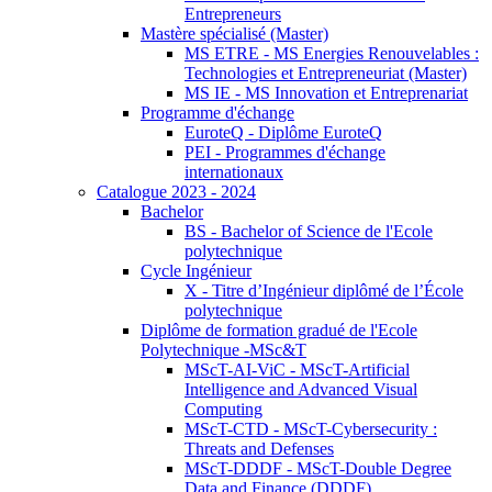
Entrepreneurs
Mastère spécialisé (Master)
MS ETRE - MS Energies Renouvelables :
Technologies et Entrepreneuriat (Master)
MS IE - MS Innovation et Entreprenariat
Programme d'échange
EuroteQ - Diplôme EuroteQ
PEI - Programmes d'échange
internationaux
Catalogue 2023 - 2024
Bachelor
BS - Bachelor of Science de l'Ecole
polytechnique
Cycle Ingénieur
X - Titre d’Ingénieur diplômé de l’École
polytechnique
Diplôme de formation gradué de l'Ecole
Polytechnique -MSc&T
MScT-AI-ViC - MScT-Artificial
Intelligence and Advanced Visual
Computing
MScT-CTD - MScT-Cybersecurity :
Threats and Defenses
MScT-DDDF - MScT-Double Degree
Data and Finance (DDDF)