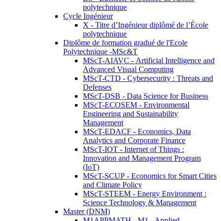
polytechnique
Cycle Ingénieur
X - Titre d’Ingénieur diplômé de l’École
polytechnique
Diplôme de formation gradué de l'Ecole
Polytechnique -MSc&T
MScT-AIAVC - Artificial Intelligence and
Advanced Visual Computing
MScT-CTD - Cybersecurity : Threats and
Defenses
MScT-DSB - Data Science for Business
MScT-ECOSEM - Environmental
Engineering and Sustainability
Management
MScT-EDACF - Economics, Data
Analytics and Corporate Finance
MScT-IOT - Internet of Things :
Innovation and Management Program
(IoT)
MScT-SCUP - Economics for Smart Cities
and Climate Policy
MScT-STEEM - Energy Environment :
Science Technology & Management
Master (DNM)
M1APPMATH - M1 - Applied