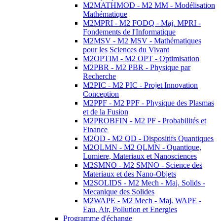
M2MATHMOD - M2 MM - Modélisation
Mathématique
M2MPRI - M2 FODQ - Maj. MPRI -
Fondements de l'Informatique
M2MSV - M2 MSV - Mathématiques
pour les Sciences du Vivant
M2OPTIM - M2 OPT - Optimisation
M2PBR - M2 PBR - Physique par
Recherche
M2PIC - M2 PIC - Projet Innovation
Conception
M2PPF - M2 PPF - Physique des Plasmas
et de la Fusion
M2PROBFIN - M2 PF - Probabilités et
Finance
M2QD - M2 QD - Dispositifs Quantiques
M2QLMN - M2 QLMN - Quantique,
Lumiere, Materiaux et Nanosciences
M2SMNO - M2 SMNO - Science des
Materiaux et des Nano-Objets
M2SOLIDS - M2 Mech - Maj. Solids -
Mecanique des Solides
M2WAPE - M2 Mech - Maj. WAPE -
Eau, Air, Pollution et Energies
Programme d'échange