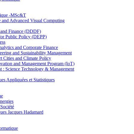
hnique -MSc&T
ce and Advanced Visual Computing
and Finance (DDDF)
r Public Policy (DEPP)
ess
ytics and Corporate Finance
ring and Sustainability Management
Cities and Climate Policy
ovation and Management Program (IoT)
: Science Technology & Management
ppliquées et Statistiques
ue
nergies
 Société
es Jacques Hadamard
ormatique