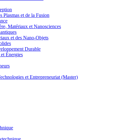
eption
lasmas et de la Fusion
ance
, Matériaux et Nanosciences
ntiques
aux et des Nano-Objets
lides
eloppement Durable
et Énergies
neurs
hnologies et Entrepreneuriat (Master)
chnique
lytechnique