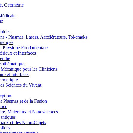
, Géométrie
édicale
ue
uides
s - Plasmas, Lasers, Accélérateurs, Tokamaks
nergies
de Physique Fondamentale
aux et Interfaces
erche
athématique
anique pour les Cliniciens
 et Interfaces
ormatique
s Sciences du Vivant
eption
lasmas et de la Fusion
ance
, Matériaux et Nanosciences
ntiques
aux et des Nano-Objets
lides