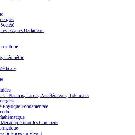
ue
nergies
 Société
es Jacques Hadamard
ormatique
, Géométrie
édicale
ue
uides
s - Plasmas, Lasers, Accélérateurs, Tokamaks
nergies
de Physique Fondamentale
erche
athématique
anique pour les Cliniciens
ormatique
s Sciences du Vivant