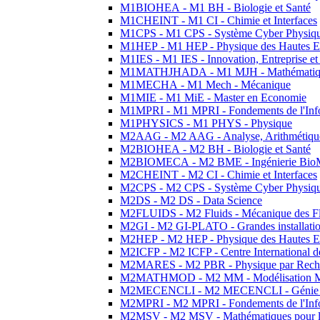
M1BIOHEA - M1 BH - Biologie et Santé
M1CHEINT - M1 CI - Chimie et Interfaces
M1CPS - M1 CPS - Système Cyber Physiq
M1HEP - M1 HEP - Physique des Hautes E
M1IES - M1 IES - Innovation, Entreprise et
M1MATHJHADA - M1 MJH - Mathématiqu
M1MECHA - M1 Mech - Mécanique
M1MIE - M1 MiE - Master en Economie
M1MPRI - M1 MPRI - Fondements de l'Inf
M1PHYSICS - M1 PHYS - Physique
M2AAG - M2 AAG - Analyse, Arithmétique
M2BIOHEA - M2 BH - Biologie et Santé
M2BIOMECA - M2 BME - Ingénierie BioM
M2CHEINT - M2 CI - Chimie et Interfaces
M2CPS - M2 CPS - Système Cyber Physiq
M2DS - M2 DS - Data Science
M2FLUIDS - M2 Fluids - Mécanique des Fl
M2GI - M2 GI-PLATO - Grandes installation
M2HEP - M2 HEP - Physique des Hautes E
M2ICFP - M2 ICFP - Centre International 
M2MARES - M2 PBR - Physique par Rech
M2MATHMOD - M2 MM - Modélisation M
M2MECENCLI - M2 MECENCLI - Génie Méc
M2MPRI - M2 MPRI - Fondements de l'Inf
M2MSV - M2 MSV - Mathématiques pour le