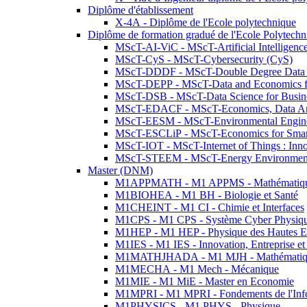
Diplôme d'établissement
X-4A - Diplôme de l'Ecole polytechnique
Diplôme de formation gradué de l'Ecole Polytec
MScT-AI-ViC - MScT-Artificial Intelligen
MScT-CyS - MScT-Cybersecurity (CyS)
MScT-DDDF - MScT-Double Degree Data 
MScT-DEPP - MScT-Data and Economics fo
MScT-DSB - MScT-Data Science for Busin
MScT-EDACF - MScT-Economics, Data Anal
MScT-EESM - MScT-Environmental Enginee
MScT-ESCLiP - MScT-Economics for Smart 
MScT-IOT - MScT-Internet of Things : Inn
MScT-STEEM - MScT-Energy Environment 
Master (DNM)
M1APPMATH - M1 APPMS - Mathématiques A
M1BIOHEA - M1 BH - Biologie et Santé
M1CHEINT - M1 CI - Chimie et Interfaces
M1CPS - M1 CPS - Système Cyber Physiq
M1HEP - M1 HEP - Physique des Hautes E
M1IES - M1 IES - Innovation, Entreprise et
M1MATHJHADA - M1 MJH - Mathématiqu
M1MECHA - M1 Mech - Mécanique
M1MIE - M1 MiE - Master en Economie
M1MPRI - M1 MPRI - Fondements de l'Inf
M1PHYSICS - M1 PHYS - Physique