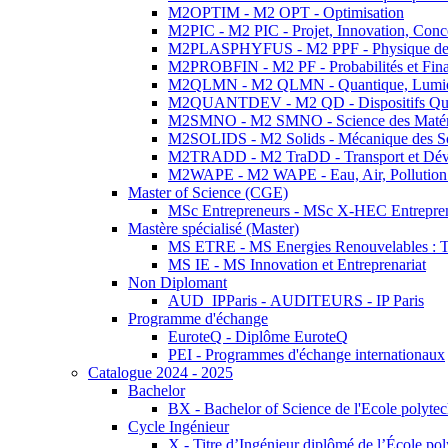
M2OPTIM - M2 OPT - Optimisation
M2PIC - M2 PIC - Projet, Innovation, Conc
M2PLASPHYFUS - M2 PPF - Physique des P
M2PROBFIN - M2 PF - Probabilités et Fin
M2QLMN - M2 QLMN - Quantique, Lumière
M2QUANTDEV - M2 QD - Dispositifs Qua
M2SMNO - M2 SMNO - Science des Matéri
M2SOLIDS - M2 Solids - Mécanique des So
M2TRADD - M2 TraDD - Transport et Dév
M2WAPE - M2 WAPE - Eau, Air, Pollution 
Master of Science (CGE)
MSc Entrepreneurs - MSc X-HEC Entrepre
Mastère spécialisé (Master)
MS ETRE - MS Energies Renouvelables : Tec
MS IE - MS Innovation et Entreprenariat
Non Diplomant
AUD_IPParis - AUDITEURS - IP Paris
Programme d'échange
EuroteQ - Diplôme EuroteQ
PEI - Programmes d'échange internationaux
Catalogue 2024 - 2025
Bachelor
BX - Bachelor of Science de l'Ecole polyte
Cycle Ingénieur
X - Titre d’Ingénieur diplômé de l’École po