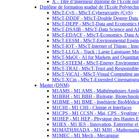
X - Titre d’Ingénieur diplômé de l’École po
Diplôme de formation gradué de l'Ecole Polytec
MScT-CyS - MScT-Cybersecurity (CyS)
MScT-DDDF - MScT-Double Degree Data 
MScT-DEPP - MScT-Data and Economics fo
MScT-DSAIB - MScT-Data Science and AI 
MScT-EDACF - MScT-Economics, Data Anal
MScT-EESM - MScT-Environmental Enginee
MScT-IOT - MScT-Internet of Things : Inn
MScT-LLGA - Track : Large Language Mode
MScT-MaQI - AI for Markets and Quantitat
MScT-STEEM - MScT-Energy Environment 
MScT-TRAI - MScT-Trust and Responsible
MScT-ViCAI - MScT-Visual Computing and
MScT-XCin - MScT-Extended Cinematogr
Master (DNM)
M1AMS - M1 AMS - Mathématiques Appliqué
M1BBH - M1 BBH - Biologie, Biotechnolog
M1BME - M1 BME - Ingénierie BioMédica
M1CHI - M1 CHI - Chimie et Interfaces
M1CPS - M1 CCSN - Maj. CPS - Système 
M1HEP - M1 HEP - Physique des Hautes E
M1IES - M1 IES - Innovation, Entreprise et
M1MATHJHADA - M1 MJH - Mathematiqu
M1MEC - M1 Mech - Mecanique