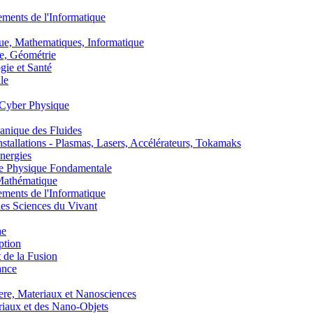
nts de l'Informatique
, Mathematiques, Informatique
, Géométrie
ie et Santé
le
Cyber Physique
nique des Fluides
lations - Plasmas, Lasers, Accélérateurs, Tokamaks
nergies
de Physique Fondamentale
athématique
nts de l'Informatique
s Sciences du Vivant
he
ption
 de la Fusion
ance
, Materiaux et Nanosciences
aux et des Nano-Objets