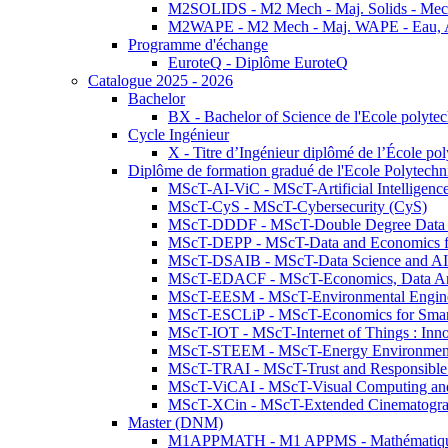
M2SOLIDS - M2 Mech - Maj. Solids - Meca
M2WAPE - M2 Mech - Maj. WAPE - Eau, Air
Programme d'échange
EuroteQ - Diplôme EuroteQ
Catalogue 2025 - 2026
Bachelor
BX - Bachelor of Science de l'Ecole polyte
Cycle Ingénieur
X - Titre d’Ingénieur diplômé de l’École po
Diplôme de formation gradué de l'Ecole Polytec
MScT-AI-ViC - MScT-Artificial Intelligen
MScT-CyS - MScT-Cybersecurity (CyS)
MScT-DDDF - MScT-Double Degree Data 
MScT-DEPP - MScT-Data and Economics fo
MScT-DSAIB - MScT-Data Science and AI 
MScT-EDACF - MScT-Economics, Data Anal
MScT-EESM - MScT-Environmental Enginee
MScT-ESCLiP - MScT-Economics for Smart 
MScT-IOT - MScT-Internet of Things : Inn
MScT-STEEM - MScT-Energy Environment 
MScT-TRAI - MScT-Trust and Responsible
MScT-ViCAI - MScT-Visual Computing and
MScT-XCin - MScT-Extended Cinematogr
Master (DNM)
M1APPMATH - M1 APPMS - Mathématiques A