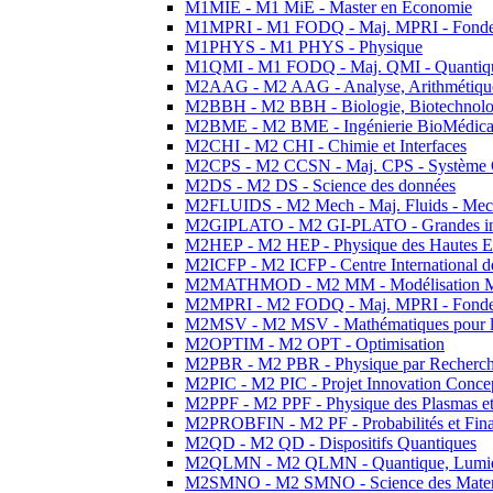
M1MIE - M1 MiE - Master en Economie
M1MPRI - M1 FODQ - Maj. MPRI - Fondeme
M1PHYS - M1 PHYS - Physique
M1QMI - M1 FODQ - Maj. QMI - Quantique
M2AAG - M2 AAG - Analyse, Arithmétique
M2BBH - M2 BBH - Biologie, Biotechnolog
M2BME - M2 BME - Ingénierie BioMédica
M2CHI - M2 CHI - Chimie et Interfaces
M2CPS - M2 CCSN - Maj. CPS - Système 
M2DS - M2 DS - Science des données
M2FLUIDS - M2 Mech - Maj. Fluids - Meca
M2GIPLATO - M2 GI-PLATO - Grandes instal
M2HEP - M2 HEP - Physique des Hautes E
M2ICFP - M2 ICFP - Centre International 
M2MATHMOD - M2 MM - Modélisation M
M2MPRI - M2 FODQ - Maj. MPRI - Fondeme
M2MSV - M2 MSV - Mathématiques pour le
M2OPTIM - M2 OPT - Optimisation
M2PBR - M2 PBR - Physique par Recherc
M2PIC - M2 PIC - Projet Innovation Conce
M2PPF - M2 PPF - Physique des Plasmas et
M2PROBFIN - M2 PF - Probabilités et Fin
M2QD - M2 QD - Dispositifs Quantiques
M2QLMN - M2 QLMN - Quantique, Lumiere
M2SMNO - M2 SMNO - Science des Materi