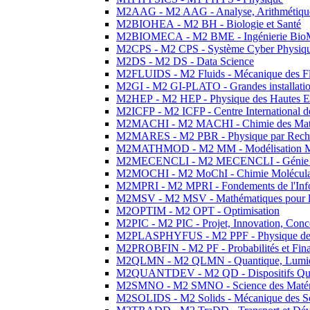
M2AAG - M2 AAG - Analyse, Arithmétique
M2BIOHEA - M2 BH - Biologie et Santé
M2BIOMECA - M2 BME - Ingénierie BioM
M2CPS - M2 CPS - Système Cyber Physiq
M2DS - M2 DS - Data Science
M2FLUIDS - M2 Fluids - Mécanique des Fl
M2GI - M2 GI-PLATO - Grandes installation
M2HEP - M2 HEP - Physique des Hautes E
M2ICFP - M2 ICFP - Centre International 
M2MACHI - M2 MACHI - Chimie des Matéri
M2MARES - M2 PBR - Physique par Rech
M2MATHMOD - M2 MM - Modélisation M
M2MECENCLI - M2 MECENCLI - Génie Méc
M2MOCHI - M2 MoChI - Chimie Moléculaire
M2MPRI - M2 MPRI - Fondements de l'Inf
M2MSV - M2 MSV - Mathématiques pour le
M2OPTIM - M2 OPT - Optimisation
M2PIC - M2 PIC - Projet, Innovation, Conc
M2PLASPHYFUS - M2 PPF - Physique des P
M2PROBFIN - M2 PF - Probabilités et Fin
M2QLMN - M2 QLMN - Quantique, Lumière
M2QUANTDEV - M2 QD - Dispositifs Qua
M2SMNO - M2 SMNO - Science des Matéri
M2SOLIDS - M2 Solids - Mécanique des So