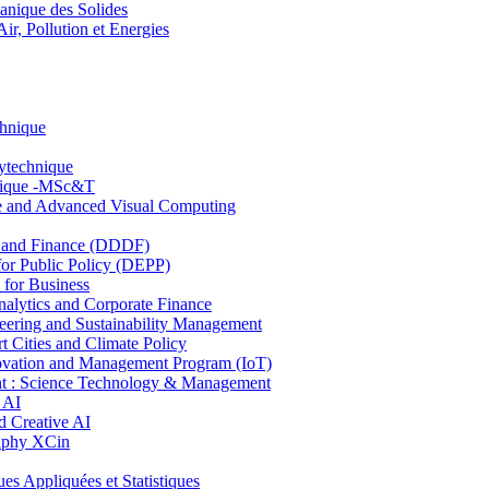
nique des Solides
, Pollution et Energies
chnique
lytechnique
hnique -MSc&T
ce and Advanced Visual Computing
and Finance (DDDF)
r Public Policy (DEPP)
for Business
ytics and Corporate Finance
ring and Sustainability Management
Cities and Climate Policy
ovation and Management Program (IoT)
: Science Technology & Management
 AI
 Creative AI
aphy XCin
ppliquées et Statistiques