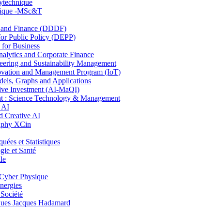
lytechnique
hnique -MSc&T
and Finance (DDDF)
r Public Policy (DEPP)
for Business
ytics and Corporate Finance
ring and Sustainability Management
ovation and Management Program (IoT)
ls, Graphs and Applications
ive Investment (AI-MaQI)
: Science Technology & Management
 AI
 Creative AI
aphy XCin
es et Statistiques
ie et Santé
le
Cyber Physique
nergies
 Société
es Jacques Hadamard