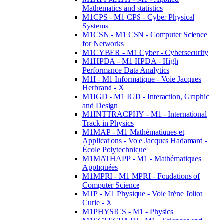
Mathematics and statistics
M1CPS - M1 CPS - Cyber Physical
Systems
M1CSN - M1 CSN - Computer Science
for Networks
M1CYBER - M1 Cyber - Cybersecurity
M1HPDA - M1 HPDA - High
Performance Data Analytics
M1I - M1 Informatique - Voie Jacques
Herbrand - X
M1IGD - M1 IGD - Interaction, Graphic
and Design
M1INTTRACPHY - M1 - International
Track in Physics
M1MAP - M1 Mathématiques et
Applications - Voie Jacques Hadamard -
École Polytechnique
M1MATHAPP - M1 - Mathématiques
Appliquées
M1MPRI - M1 MPRI - Foudations of
Computer Science
M1P - M1 Physique - Voie Irène Joliot
Curie - X
M1PHYSICS - M1 - Physics