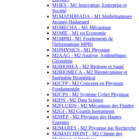
M1IES - M1 Innovation, Entreprise et
Société
M1MATHJHADA - M1 Mathématiques
Jacques Hadamard
M1MECHA - M1 Mécanique
M1MIE - M1 en Economie
M1MPRI - M1 Fondements de
l'Informatique MPRI
M1PHYSICS - M1 Physique
M2AAG - M2 Analyse, Arithmétique,
Géométrie
M2BIOHEA - M2 Biologie et Santé
M2BIOMECA - M2 Biomécanique et
Ingéniérie Biomédical
M2CFP - M2 Concepts en Physique
Fondamentale
M2CPS - M2 Système Cyber Physique
M2DS - M2 Data Science
M2FLUIDS - M2 Mécanique des Fluides
M2GI - M2 Grands Instruments
M2HEP - M2 Physique des Hautes
Energies
M2MARES - M2 Physique par Recherche
M2MATCHEINT - M2 Chimie des