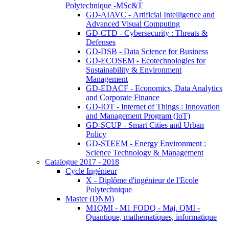
Polytechnique -MSc&T
GD-AIAVC - Artificial Intelligence and
Advanced Visual Computing
GD-CTD - Cybersecurity : Threats &
Defenses
GD-DSB - Data Science for Business
GD-ECOSEM - Ecotechnologies for
Sustainability & Environment
Management
GD-EDACF - Economics, Data Analytics
and Corporate Finance
GD-IOT - Internet of Things : Innovation
and Management Program (IoT)
GD-SCUP - Smart Cities and Urban
Policy
GD-STEEM - Energy Environment :
Science Technology & Management
Catalogue 2017 - 2018
Cycle Ingénieur
X - Diplôme d'ingénieur de l'Ecole
Polytechnique
Master (DNM)
M1QMI - M1 FODQ - Maj. QMI -
Quantique, mathematiques, informatique