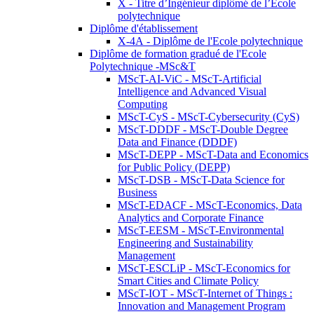
X - Titre d’Ingénieur diplômé de l’École
polytechnique
Diplôme d'établissement
X-4A - Diplôme de l'Ecole polytechnique
Diplôme de formation gradué de l'Ecole
Polytechnique -MSc&T
MScT-AI-ViC - MScT-Artificial
Intelligence and Advanced Visual
Computing
MScT-CyS - MScT-Cybersecurity (CyS)
MScT-DDDF - MScT-Double Degree
Data and Finance (DDDF)
MScT-DEPP - MScT-Data and Economics
for Public Policy (DEPP)
MScT-DSB - MScT-Data Science for
Business
MScT-EDACF - MScT-Economics, Data
Analytics and Corporate Finance
MScT-EESM - MScT-Environmental
Engineering and Sustainability
Management
MScT-ESCLiP - MScT-Economics for
Smart Cities and Climate Policy
MScT-IOT - MScT-Internet of Things :
Innovation and Management Program