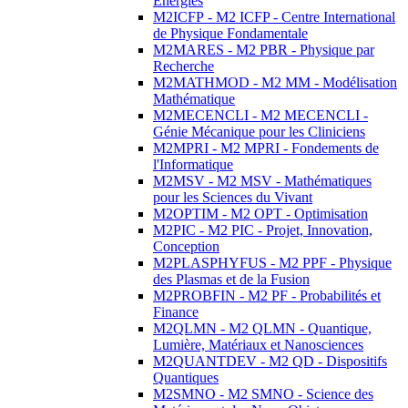
Energies
M2ICFP - M2 ICFP - Centre International
de Physique Fondamentale
M2MARES - M2 PBR - Physique par
Recherche
M2MATHMOD - M2 MM - Modélisation
Mathématique
M2MECENCLI - M2 MECENCLI -
Génie Mécanique pour les Cliniciens
M2MPRI - M2 MPRI - Fondements de
l'Informatique
M2MSV - M2 MSV - Mathématiques
pour les Sciences du Vivant
M2OPTIM - M2 OPT - Optimisation
M2PIC - M2 PIC - Projet, Innovation,
Conception
M2PLASPHYFUS - M2 PPF - Physique
des Plasmas et de la Fusion
M2PROBFIN - M2 PF - Probabilités et
Finance
M2QLMN - M2 QLMN - Quantique,
Lumière, Matériaux et Nanosciences
M2QUANTDEV - M2 QD - Dispositifs
Quantiques
M2SMNO - M2 SMNO - Science des