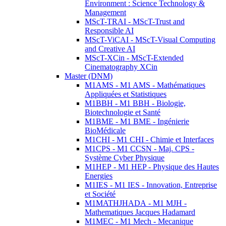
Environment : Science Technology &
Management
MScT-TRAI - MScT-Trust and
Responsible AI
MScT-ViCAI - MScT-Visual Computing
and Creative AI
MScT-XCin - MScT-Extended
Cinematography XCin
Master (DNM)
M1AMS - M1 AMS - Mathématiques
Appliquées et Statistiques
M1BBH - M1 BBH - Biologie,
Biotechnologie et Santé
M1BME - M1 BME - Ingénierie
BioMédicale
M1CHI - M1 CHI - Chimie et Interfaces
M1CPS - M1 CCSN - Maj. CPS -
Système Cyber Physique
M1HEP - M1 HEP - Physique des Hautes
Energies
M1IES - M1 IES - Innovation, Entreprise
et Société
M1MATHJHADA - M1 MJH -
Mathematiques Jacques Hadamard
M1MEC - M1 Mech - Mecanique