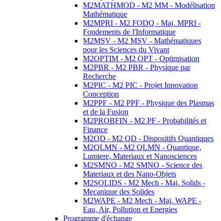
M2MATHMOD - M2 MM - Modélisation
Mathématique
M2MPRI - M2 FODQ - Maj. MPRI -
Fondements de l'Informatique
M2MSV - M2 MSV - Mathématiques
pour les Sciences du Vivant
M2OPTIM - M2 OPT - Optimisation
M2PBR - M2 PBR - Physique par
Recherche
M2PIC - M2 PIC - Projet Innovation
Conception
M2PPF - M2 PPF - Physique des Plasmas
et de la Fusion
M2PROBFIN - M2 PF - Probabilités et
Finance
M2QD - M2 QD - Dispositifs Quantiques
M2QLMN - M2 QLMN - Quantique,
Lumiere, Materiaux et Nanosciences
M2SMNO - M2 SMNO - Science des
Materiaux et des Nano-Objets
M2SOLIDS - M2 Mech - Maj. Solids -
Mecanique des Solides
M2WAPE - M2 Mech - Maj. WAPE -
Eau, Air, Pollution et Energies
Programme d'échange