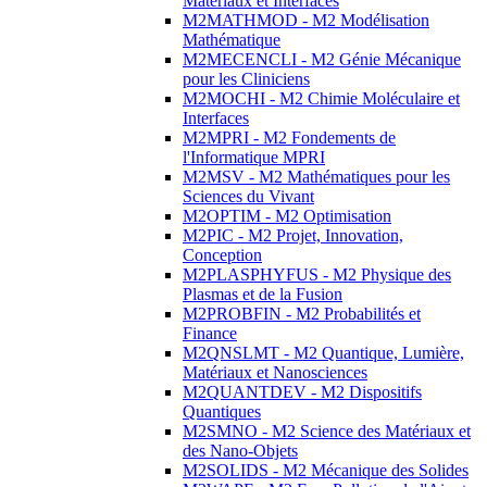
Matériaux et Interfaces
M2MATHMOD - M2 Modélisation
Mathématique
M2MECENCLI - M2 Génie Mécanique
pour les Cliniciens
M2MOCHI - M2 Chimie Moléculaire et
Interfaces
M2MPRI - M2 Fondements de
l'Informatique MPRI
M2MSV - M2 Mathématiques pour les
Sciences du Vivant
M2OPTIM - M2 Optimisation
M2PIC - M2 Projet, Innovation,
Conception
M2PLASPHYFUS - M2 Physique des
Plasmas et de la Fusion
M2PROBFIN - M2 Probabilités et
Finance
M2QNSLMT - M2 Quantique, Lumière,
Matériaux et Nanosciences
M2QUANTDEV - M2 Dispositifs
Quantiques
M2SMNO - M2 Science des Matériaux et
des Nano-Objets
M2SOLIDS - M2 Mécanique des Solides