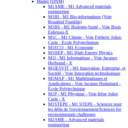
Master (DNM)
M1AME - M1 Advanced materials
engineering
M1BI - M1 Bio-informatique (Voie
Rosalind Franklin)
M1BS - M1 Biologie-Santé - Voie Boris
Ephrussi-X
M1C - M1 Chimie - Voie Fréderic Joliot-
Curie - Ecole Polytechnique
M1ECO - M1 Economie
M1HEP - M1 High Energy Physics
M1I - M1 Informatique - Voie Jacques
Herbrand - X
M1IESVIT - M1 Innovation, Entreprise, et
Société - Voie Innovation technologique
M1MAP - M1 Mathématiques et
Applications - Voie Jacques Hadamard -
École Polytechnique
M1P - M1 Physique - Voie Irène Joliot
Curie - X
M1STEPE - M1 STEPE - Sciences pour
les défis de l'environnement/Sciences for
environmentals challenges
M2AME - Advanced materials
engineering