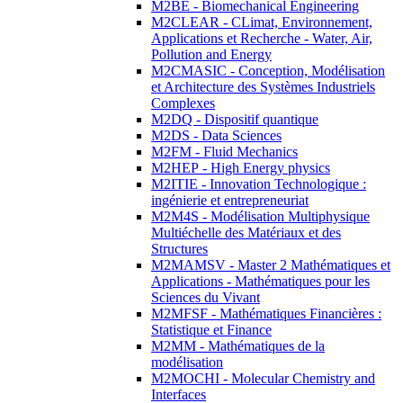
M2BE - Biomechanical Engineering
M2CLEAR - CLimat, Environnement,
Applications et Recherche - Water, Air,
Pollution and Energy
M2CMASIC - Conception, Modélisation
et Architecture des Systèmes Industriels
Complexes
M2DQ - Dispositif quantique
M2DS - Data Sciences
M2FM - Fluid Mechanics
M2HEP - High Energy physics
M2ITIE - Innovation Technologique :
ingénierie et entrepreneuriat
M2M4S - Modélisation Multiphysique
Multiéchelle des Matériaux et des
Structures
M2MAMSV - Master 2 Mathématiques et
Applications - Mathématiques pour les
Sciences du Vivant
M2MFSF - Mathématiques Financières :
Statistique et Finance
M2MM - Mathématiques de la
modélisation
M2MOCHI - Molecular Chemistry and
Interfaces