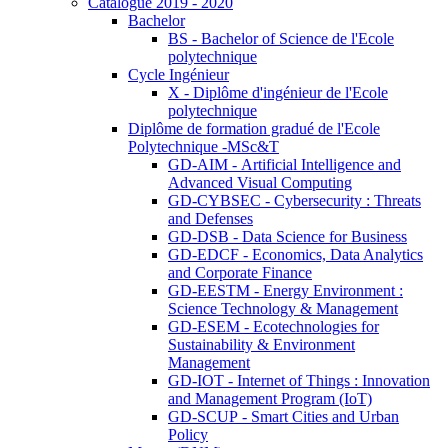
Catalogue 2019 - 2020
Bachelor
BS - Bachelor of Science de l'Ecole
polytechnique
Cycle Ingénieur
X - Diplôme d'ingénieur de l'Ecole
polytechnique
Diplôme de formation gradué de l'Ecole
Polytechnique -MSc&T
GD-AIM - Artificial Intelligence and
Advanced Visual Computing
GD-CYBSEC - Cybersecurity : Threats
and Defenses
GD-DSB - Data Science for Business
GD-EDCF - Economics, Data Analytics
and Corporate Finance
GD-EESTM - Energy Environment :
Science Technology & Management
GD-ESEM - Ecotechnologies for
Sustainability & Environment
Management
GD-IOT - Internet of Things : Innovation
and Management Program (IoT)
GD-SCUP - Smart Cities and Urban
Policy