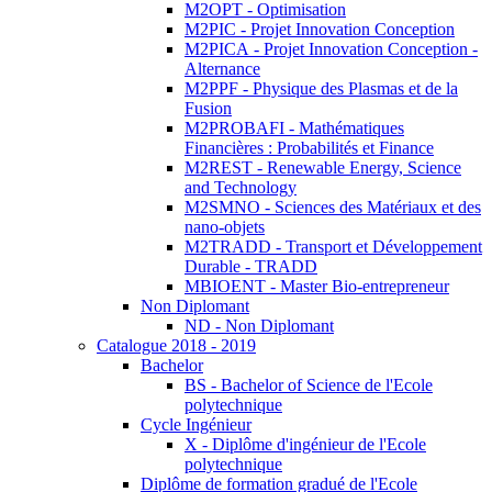
M2OPT - Optimisation
M2PIC - Projet Innovation Conception
M2PICA - Projet Innovation Conception -
Alternance
M2PPF - Physique des Plasmas et de la
Fusion
M2PROBAFI - Mathématiques
Financières : Probabilités et Finance
M2REST - Renewable Energy, Science
and Technology
M2SMNO - Sciences des Matériaux et des
nano-objets
M2TRADD - Transport et Développement
Durable - TRADD
MBIOENT - Master Bio-entrepreneur
Non Diplomant
ND - Non Diplomant
Catalogue 2018 - 2019
Bachelor
BS - Bachelor of Science de l'Ecole
polytechnique
Cycle Ingénieur
X - Diplôme d'ingénieur de l'Ecole
polytechnique
Diplôme de formation gradué de l'Ecole