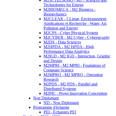
M1SCTECHNRJ - M1 - Sciences and
Technologies for Energy
M2BIOMECA - M2 Biomeca -
Biomechanics
M2CLEAR - CLimat, Environnement,
Applications et Recherche - Water, Air,
Pollution and Energy
M2CPS - Cyber Physical System
M2CYBER - M2 Cyber - Cybersecurity
M2DS - Data Sciences
M2HPDA - M2 HPDA - High
Performance Data Analytics
M2IGD - M2 IGD - Interaction, Graphic
and Design
M2MPRI - M2 MPRI - Foudations of
Computer Science
M2MPRO - M2 MPRO - Operation
Research
M2PDS - M2 PDS - Parallel and
Distributed Systems
M2PIC - Projet Innovation Conception
Non Diplomant
ND - Non Diplomant
Programme d'échange
PEI - Echanges PEI