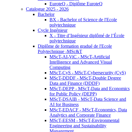
EuroteQ - Diplôme EuroteQ
Catalogue 2025 - 2026
Bachelor
BX - Bachelor of Science de l'Ecole
polytechnique
Cycle Ingénieur
X - Titre d’Ingénieur diplômé de l’École
polytechnique
Diplôme de formation gradué de l'Ecole
Polytechnique -MSc&T
MScT-AI-ViC - MScT-Artificial
Intelligence and Advanced Visual
Computing
MScT-CyS - MScT-Cybersecurity (CyS)
MScT-DDDF - MScT-Double Degree
Data and Finance (DDDF)
MScT-DEPP - MScT-Data and Economics
for Public Policy (DEPP)
MScT-DSAIB - MScT-Data Science and
AI for Business
MScT-EDACF - MScT-Economics, Data
Analytics and Corporate Finance
MScT-EESM - MScT-Environmental
Engineering and Sustainability
Management