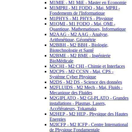
M1MIE - M1 MiE - Master en Economie
M1MPRI - M1 FODQ - Maj. MPRI -
Fondements de l'Informatique
M1PHYS - M1 PHYS - Physique
M1QMI - M1 FODQ - Maj. QMI -
Quantique, Mathematiques, Informatique
M2AAG - M2 AAG - Analyse,
Arithmétique, Géométrie
M2BBH - M2 BBH - Biologie,
Biotechnologie et Santé
M2BME - M2 BME - Ingénierie
BioMédicale
M2CHI - M2 CHI - Chimie et Interfaces
M2CPS - M2 CCSN - Maj. CPS -
Système Cyber Physique
M2DS - M2 DS - Science des données
M2FLUIDS - M2 Mech - Maj. Fluids -
Mecanique des Fluides
M2GIPLATO - M2 GI-PLATO - Grandes
installations - Plasmas, Lasers,
Accélérateurs, Tokamaks
M2HEP - M2 HEP - Physique des Hautes
Energies
M2ICFP - M2 ICFP - Centre International
de Physique Fondamentale