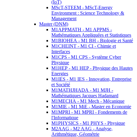
(IoT)
MScT-STEEM - MScT-Energy
Environment : Science Technology &
Management
Master (DNM)
M1APPMATH - M1 APPMS -
Mathématiques Appliquées et Statistiques
M1BIOHEA - M1 BH - Biologie et Santé
M1CHEINT - M1 CI - Chimie et
Interfaces
M1CPS - M1 CPS - Système Cyber
Physique
M1HEP - M1 HEP - Physique des Hautes
Energies
M1IES - M1 IES - Innovation, Entreprise
et Société
M1MATHJHADA - M1 MJH -
Mathématiques Jacques Hadamard
M1MECHA - M1 Mech - Mécanique
M1MIE - M1 MiE - Master en Economie
M1MPRI - M1 MPRI - Fondements de
l'Informatique
M1PHYSICS - M1 PHYS - Physique
M2AAG - M2 AAG - Analyse,
Arithmétique, Géométrie