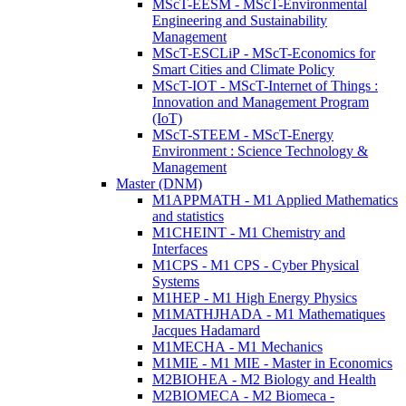
MScT-EESM - MScT-Environmental
Engineering and Sustainability
Management
MScT-ESCLiP - MScT-Economics for
Smart Cities and Climate Policy
MScT-IOT - MScT-Internet of Things :
Innovation and Management Program
(IoT)
MScT-STEEM - MScT-Energy
Environment : Science Technology &
Management
Master (DNM)
M1APPMATH - M1 Applied Mathematics
and statistics
M1CHEINT - M1 Chemistry and
Interfaces
M1CPS - M1 CPS - Cyber Physical
Systems
M1HEP - M1 High Energy Physics
M1MATHJHADA - M1 Mathematiques
Jacques Hadamard
M1MECHA - M1 Mechanics
M1MIE - M1 MIE - Master in Economics
M2BIOHEA - M2 Biology and Health
M2BIOMECA - M2 Biomeca -