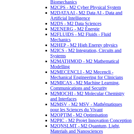
Biomechanics
M2CPS - M2 Cyber Physical System
M2DATAAI - M2 Data AI - Data and
Artificial Intelligence
M2DS - M2 Data Sciences
M2ENERG - M2 Énergie
M2FLUIDS - M2 Fluids - Fluid
Mechanics
M2HEP - M2 High Energy physics
M2ICS - M2 Integration, Circuits and
Systems
M2MATHMOD - M2 Mathematical
Modelling
M2MECENCLI - M2 Mecencli -
Mechanical Engineering for Clinicians
M2MICAS - M2 Machine Learning,
Communications and Security
M2MOCHI - M2 Molecular Chemistry
and Interfaces
M2MSV - M2 MSV - Mathématiques
pour les Sciences du Vivant
M2OPTIM - M2 Optimisation
M2PIC - M2 Projet Innovation Conception
M2QNSLMT - M2 Quantum, Light,
Materials and Nanosciences