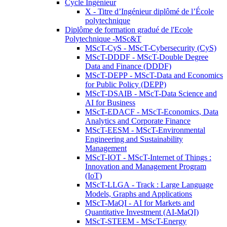
Cycle Ingénieur
X - Titre d’Ingénieur diplômé de l’École
polytechnique
Diplôme de formation gradué de l'Ecole
Polytechnique -MSc&T
MScT-CyS - MScT-Cybersecurity (CyS)
MScT-DDDF - MScT-Double Degree
Data and Finance (DDDF)
MScT-DEPP - MScT-Data and Economics
for Public Policy (DEPP)
MScT-DSAIB - MScT-Data Science and
AI for Business
MScT-EDACF - MScT-Economics, Data
Analytics and Corporate Finance
MScT-EESM - MScT-Environmental
Engineering and Sustainability
Management
MScT-IOT - MScT-Internet of Things :
Innovation and Management Program
(IoT)
MScT-LLGA - Track : Large Language
Models, Graphs and Applications
MScT-MaQI - AI for Markets and
Quantitative Investment (AI-MaQI)
MScT-STEEM - MScT-Energy