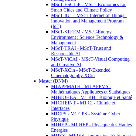
MScT-ESCLiP - MScT-Economics for
Smart Cities and Climate Policy
MScT-IOT - MScT-Internet of Things :
Innovation and Management Program
(IoT)
MScT-STEEM - MScT-Energy
Environment : Science Technology &
Management
MScT-TRAI - MScT-Trust and
Responsible AI
MScT-ViCAI - MScT-Visual Computing
and Creative AI
MScT-XCin - MScT-Extended
Cinematography XCin
Master (DNM)
M1APPMATH - M1 APPMS -
Mathématiques Appliquées et Statistiques
M1BIOHEA - M1 BH - Biologie et Santé
M1CHEINT - M1 CI - Chimie et
Interfaces
M1CPS - M1 CPS - Système Cyber
Physique
M1HEP - M1 HEP - Physique des Hautes
Energies
M1IES - M1 IES - Innovation, Entreprise