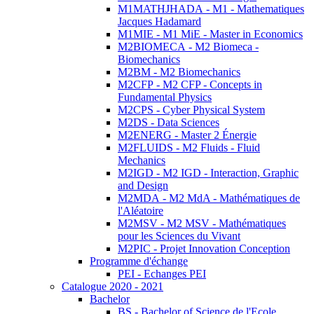
M1MATHJHADA - M1 - Mathematiques
Jacques Hadamard
M1MIE - M1 MiE - Master in Economics
M2BIOMECA - M2 Biomeca -
Biomechanics
M2BM - M2 Biomechanics
M2CFP - M2 CFP - Concepts in
Fundamental Physics
M2CPS - Cyber Physical System
M2DS - Data Sciences
M2ENERG - Master 2 Énergie
M2FLUIDS - M2 Fluids - Fluid
Mechanics
M2IGD - M2 IGD - Interaction, Graphic
and Design
M2MDA - M2 MdA - Mathématiques de
l'Aléatoire
M2MSV - M2 MSV - Mathématiques
pour les Sciences du Vivant
M2PIC - Projet Innovation Conception
Programme d'échange
PEI - Echanges PEI
Catalogue 2020 - 2021
Bachelor
BS - Bachelor of Science de l'Ecole