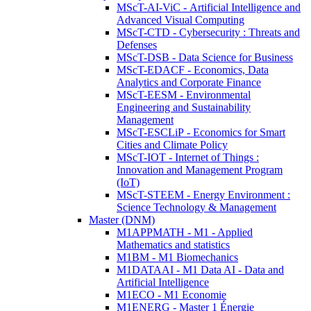
MScT-AI-ViC - Artificial Intelligence and
Advanced Visual Computing
MScT-CTD - Cybersecurity : Threats and
Defenses
MScT-DSB - Data Science for Business
MScT-EDACF - Economics, Data
Analytics and Corporate Finance
MScT-EESM - Environmental
Engineering and Sustainability
Management
MScT-ESCLiP - Economics for Smart
Cities and Climate Policy
MScT-IOT - Internet of Things :
Innovation and Management Program
(IoT)
MScT-STEEM - Energy Environment :
Science Technology & Management
Master (DNM)
M1APPMATH - M1 - Applied
Mathematics and statistics
M1BM - M1 Biomechanics
M1DATAAI - M1 Data AI - Data and
Artificial Intelligence
M1ECO - M1 Economie
M1ENERG - Master 1 Énergie