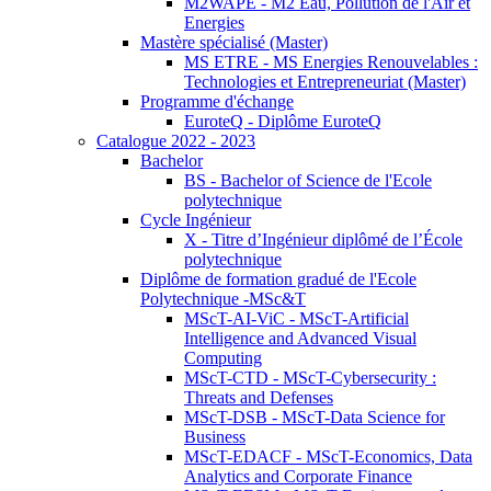
M2WAPE - M2 Eau, Pollution de l'Air et
Energies
Mastère spécialisé (Master)
MS ETRE - MS Energies Renouvelables :
Technologies et Entrepreneuriat (Master)
Programme d'échange
EuroteQ - Diplôme EuroteQ
Catalogue 2022 - 2023
Bachelor
BS - Bachelor of Science de l'Ecole
polytechnique
Cycle Ingénieur
X - Titre d’Ingénieur diplômé de l’École
polytechnique
Diplôme de formation gradué de l'Ecole
Polytechnique -MSc&T
MScT-AI-ViC - MScT-Artificial
Intelligence and Advanced Visual
Computing
MScT-CTD - MScT-Cybersecurity :
Threats and Defenses
MScT-DSB - MScT-Data Science for
Business
MScT-EDACF - MScT-Economics, Data
Analytics and Corporate Finance