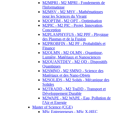
M2MPRI - M2 MPRI - Fondements de
l'Informatique
M2MSV - M2 MSV - Mathématiques
pour les Sciences du Vivant
M2OPTIM - M2 OPT - Optimisation
M2PIC - M2 PIC - Projet, Innovation,
Conception
M2PLASPHYFUS - M2 PPF - Physique
des Plasmas et de la Fusion
M2PROBFIN - M2 PF - Probabilités et
Finance
M2QLMN - M2 QLMN - Quantique,
Lumière, Matériaux et Nanosciences
M2QUANTDEV - M2 QD - Dispositifs
Quantiques
M2SMNO - M2 SMNO - Science des
Matériaux et des Nano-Objets
M2SOLIDS - M2 Solids - Mécanique des
Solides
M2TRADD - M2 TraDD - Transport et
Développement Durable
M2WAPE - M2 WAPE - Eau, Pollution de
l'Air et Energie
Master of Science (CGE)
MSc Entrepreneurs - MSc X-HEC