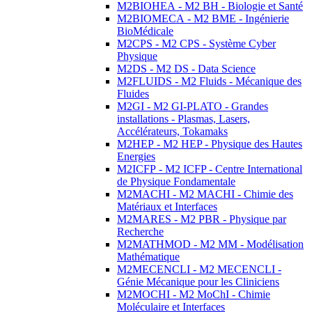
M2BIOHEA - M2 BH - Biologie et Santé
M2BIOMECA - M2 BME - Ingénierie
BioMédicale
M2CPS - M2 CPS - Système Cyber
Physique
M2DS - M2 DS - Data Science
M2FLUIDS - M2 Fluids - Mécanique des
Fluides
M2GI - M2 GI-PLATO - Grandes
installations - Plasmas, Lasers,
Accélérateurs, Tokamaks
M2HEP - M2 HEP - Physique des Hautes
Energies
M2ICFP - M2 ICFP - Centre International
de Physique Fondamentale
M2MACHI - M2 MACHI - Chimie des
Matériaux et Interfaces
M2MARES - M2 PBR - Physique par
Recherche
M2MATHMOD - M2 MM - Modélisation
Mathématique
M2MECENCLI - M2 MECENCLI -
Génie Mécanique pour les Cliniciens
M2MOCHI - M2 MoChI - Chimie
Moléculaire et Interfaces