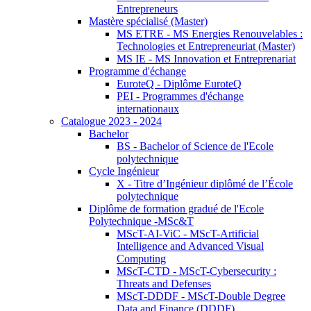
Entrepreneurs
Mastère spécialisé (Master)
MS ETRE - MS Energies Renouvelables :
Technologies et Entrepreneuriat (Master)
MS IE - MS Innovation et Entreprenariat
Programme d'échange
EuroteQ - Diplôme EuroteQ
PEI - Programmes d'échange
internationaux
Catalogue 2023 - 2024
Bachelor
BS - Bachelor of Science de l'Ecole
polytechnique
Cycle Ingénieur
X - Titre d’Ingénieur diplômé de l’École
polytechnique
Diplôme de formation gradué de l'Ecole
Polytechnique -MSc&T
MScT-AI-ViC - MScT-Artificial
Intelligence and Advanced Visual
Computing
MScT-CTD - MScT-Cybersecurity :
Threats and Defenses
MScT-DDDF - MScT-Double Degree
Data and Finance (DDDF)