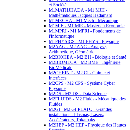
et Société
M1MATHJHADA - M1 MJH -
Mathématiques Jacques Hadamard
M1MECHA - M1 Mech - Mécanique
M1MIE - M1 MiE - Master en Economie
M1MPRI - M1 MPRI - Fondements de
l'Informatique
M1PHYSICS - M1 PHYS - Physique
M2AAG - M2 AAG - Analyse,
Arithmétique, Géométrie
M2BIOHEA - M2 BH - Biologie et Santé
M2BIOMECA - M2 BME - Ingénierie
BioMédicale
M2CHEINT - M2 CI - Chimie et
Interfaces
M2CPS - M2 CPS - Système Cyber
Physique
M2DS - M2 DS - Data Science
M2FLUIDS - M2 Fluids - Mécanique des
Fluides
M2GI - M2 GI-PLATO - Grandes
installations - Plasmas, Lasers,
Accélérateurs, Tokamaks
M2HEP - M2 HEP - Physique des Hautes