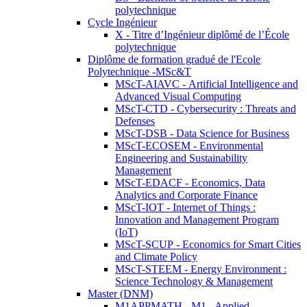
polytechnique
Cycle Ingénieur
X - Titre d’Ingénieur diplômé de l’École
polytechnique
Diplôme de formation gradué de l'Ecole
Polytechnique -MSc&T
MScT-AIAVC - Artificial Intelligence and
Advanced Visual Computing
MScT-CTD - Cybersecurity : Threats and
Defenses
MScT-DSB - Data Science for Business
MScT-ECOSEM - Environmental
Engineering and Sustainability
Management
MScT-EDACF - Economics, Data
Analytics and Corporate Finance
MScT-IOT - Internet of Things :
Innovation and Management Program
(IoT)
MScT-SCUP - Economics for Smart Cities
and Climate Policy
MScT-STEEM - Energy Environment :
Science Technology & Management
Master (DNM)
M1APPMATH - M1 - Applied