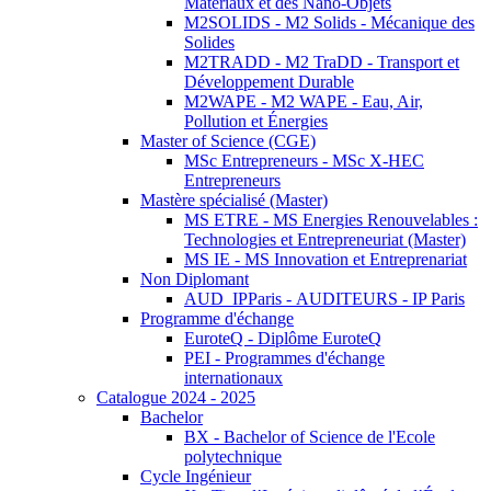
Matériaux et des Nano-Objets
M2SOLIDS - M2 Solids - Mécanique des
Solides
M2TRADD - M2 TraDD - Transport et
Développement Durable
M2WAPE - M2 WAPE - Eau, Air,
Pollution et Énergies
Master of Science (CGE)
MSc Entrepreneurs - MSc X-HEC
Entrepreneurs
Mastère spécialisé (Master)
MS ETRE - MS Energies Renouvelables :
Technologies et Entrepreneuriat (Master)
MS IE - MS Innovation et Entreprenariat
Non Diplomant
AUD_IPParis - AUDITEURS - IP Paris
Programme d'échange
EuroteQ - Diplôme EuroteQ
PEI - Programmes d'échange
internationaux
Catalogue 2024 - 2025
Bachelor
BX - Bachelor of Science de l'Ecole
polytechnique
Cycle Ingénieur