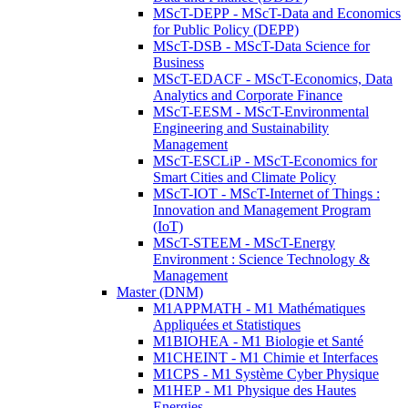
MScT-DEPP - MScT-Data and Economics
for Public Policy (DEPP)
MScT-DSB - MScT-Data Science for
Business
MScT-EDACF - MScT-Economics, Data
Analytics and Corporate Finance
MScT-EESM - MScT-Environmental
Engineering and Sustainability
Management
MScT-ESCLiP - MScT-Economics for
Smart Cities and Climate Policy
MScT-IOT - MScT-Internet of Things :
Innovation and Management Program
(IoT)
MScT-STEEM - MScT-Energy
Environment : Science Technology &
Management
Master (DNM)
M1APPMATH - M1 Mathématiques
Appliquées et Statistiques
M1BIOHEA - M1 Biologie et Santé
M1CHEINT - M1 Chimie et Interfaces
M1CPS - M1 Système Cyber Physique
M1HEP - M1 Physique des Hautes
Energies