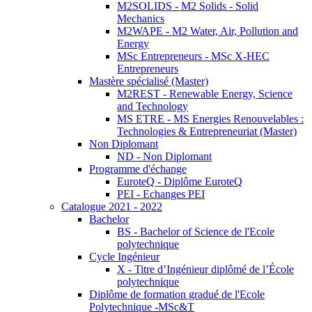
M2SOLIDS - M2 Solids - Solid
Mechanics
M2WAPE - M2 Water, Air, Pollution and
Energy
MSc Entrepreneurs - MSc X-HEC
Entrepreneurs
Mastère spécialisé (Master)
M2REST - Renewable Energy, Science
and Technology
MS ETRE - MS Energies Renouvelables :
Technologies & Entrepreneuriat (Master)
Non Diplomant
ND - Non Diplomant
Programme d'échange
EuroteQ - Diplôme EuroteQ
PEI - Echanges PEI
Catalogue 2021 - 2022
Bachelor
BS - Bachelor of Science de l'Ecole
polytechnique
Cycle Ingénieur
X - Titre d’Ingénieur diplômé de l’École
polytechnique
Diplôme de formation gradué de l'Ecole
Polytechnique -MSc&T