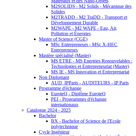
Matériaux et des Nano-Objets
M2SOLIDS - M2 Solids - Mécanique des
Solides
M2TRADD - M2 TraDD - Transport et
Développement Durable
M2WAPE - M2 WAPE - Eau, Air,
Pollution et Énergies
Master of Science (CGE)
MSc Entrepreneurs - MSc X-HEC
Entrepreneurs
Mastère spécialisé (Master)
MS ETRE - MS Energies Renouvelables :
Technologies et Entrepreneuriat (Master)
MS IE - MS Innovation et Entreprenariat
Non Diplomant
AUD_IPParis - AUDITEURS - IP Paris
Programme d'échange
EuroteQ - Diplôme EuroteQ
PEI - Programmes d'échange
internationaux
Catalogue 2024 - 2025
Bachelor
BX - Bachelor of Science de l'Ecole
polytechnique
Cycle Ingénieur