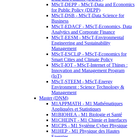
MScT-DEPP - MScT-Data and Economics
for Public Policy (DEPP)
MScT-DSB - MScT-Data Science for
Business
MScT-EDACF - MScT-Economics, Data
Analytics and Corporate Finance
MScT-EESM - MScT-Environmental
Engineering and Sustainability
Management
MScT-ESCLiP - MScT-Economics for
Smart Cities and Climate Policy
MScT-IOT - MScT-Internet of Things :
Innovation and Management Program
(IoT)
MScT-STEEM - MScT-Energy
Environment : Science Technology &
Management
Master (DNM)
M1APPMATH - M1 Mathématiques
Appliquées et Statistiques
M1BIOHEA - M1 Biologie et Santé
M1CHEINT - M1 Chimie et Interfaces
M1CPS - M1 Système Cyber Physique
M1HEP - M1 Physique des Hautes
Energies