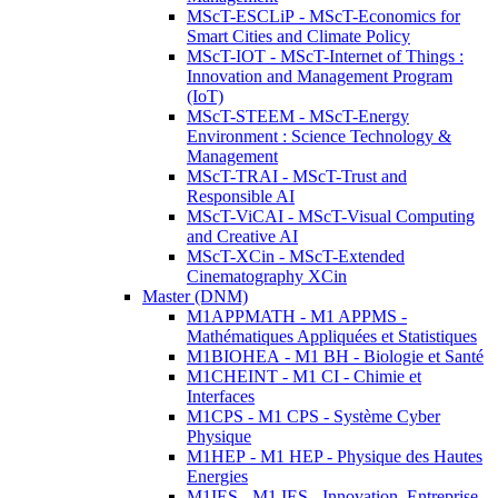
MScT-ESCLiP - MScT-Economics for
Smart Cities and Climate Policy
MScT-IOT - MScT-Internet of Things :
Innovation and Management Program
(IoT)
MScT-STEEM - MScT-Energy
Environment : Science Technology &
Management
MScT-TRAI - MScT-Trust and
Responsible AI
MScT-ViCAI - MScT-Visual Computing
and Creative AI
MScT-XCin - MScT-Extended
Cinematography XCin
Master (DNM)
M1APPMATH - M1 APPMS -
Mathématiques Appliquées et Statistiques
M1BIOHEA - M1 BH - Biologie et Santé
M1CHEINT - M1 CI - Chimie et
Interfaces
M1CPS - M1 CPS - Système Cyber
Physique
M1HEP - M1 HEP - Physique des Hautes
Energies
M1IES - M1 IES - Innovation, Entreprise