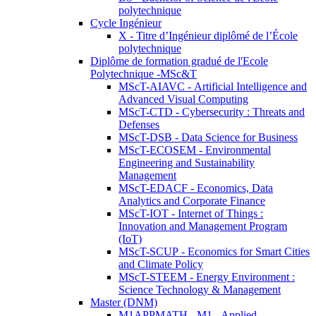
polytechnique
Cycle Ingénieur
X - Titre d’Ingénieur diplômé de l’École
polytechnique
Diplôme de formation gradué de l'Ecole
Polytechnique -MSc&T
MScT-AIAVC - Artificial Intelligence and
Advanced Visual Computing
MScT-CTD - Cybersecurity : Threats and
Defenses
MScT-DSB - Data Science for Business
MScT-ECOSEM - Environmental
Engineering and Sustainability
Management
MScT-EDACF - Economics, Data
Analytics and Corporate Finance
MScT-IOT - Internet of Things :
Innovation and Management Program
(IoT)
MScT-SCUP - Economics for Smart Cities
and Climate Policy
MScT-STEEM - Energy Environment :
Science Technology & Management
Master (DNM)
M1APPMATH - M1 - Applied