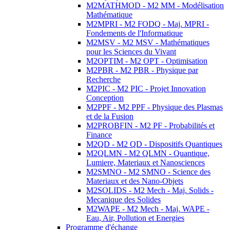
M2MATHMOD - M2 MM - Modélisation
Mathématique
M2MPRI - M2 FODQ - Maj. MPRI -
Fondements de l'Informatique
M2MSV - M2 MSV - Mathématiques
pour les Sciences du Vivant
M2OPTIM - M2 OPT - Optimisation
M2PBR - M2 PBR - Physique par
Recherche
M2PIC - M2 PIC - Projet Innovation
Conception
M2PPF - M2 PPF - Physique des Plasmas
et de la Fusion
M2PROBFIN - M2 PF - Probabilités et
Finance
M2QD - M2 QD - Dispositifs Quantiques
M2QLMN - M2 QLMN - Quantique,
Lumiere, Materiaux et Nanosciences
M2SMNO - M2 SMNO - Science des
Materiaux et des Nano-Objets
M2SOLIDS - M2 Mech - Maj. Solids -
Mecanique des Solides
M2WAPE - M2 Mech - Maj. WAPE -
Eau, Air, Pollution et Energies
Programme d'échange