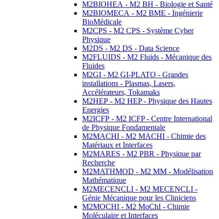
M2BIOHEA - M2 BH - Biologie et Santé
M2BIOMECA - M2 BME - Ingénierie
BioMédicale
M2CPS - M2 CPS - Système Cyber
Physique
M2DS - M2 DS - Data Science
M2FLUIDS - M2 Fluids - Mécanique des
Fluides
M2GI - M2 GI-PLATO - Grandes
installations - Plasmas, Lasers,
Accélérateurs, Tokamaks
M2HEP - M2 HEP - Physique des Hautes
Energies
M2ICFP - M2 ICFP - Centre International
de Physique Fondamentale
M2MACHI - M2 MACHI - Chimie des
Matériaux et Interfaces
M2MARES - M2 PBR - Physique par
Recherche
M2MATHMOD - M2 MM - Modélisation
Mathématique
M2MECENCLI - M2 MECENCLI -
Génie Mécanique pour les Cliniciens
M2MOCHI - M2 MoChI - Chimie
Moléculaire et Interfaces