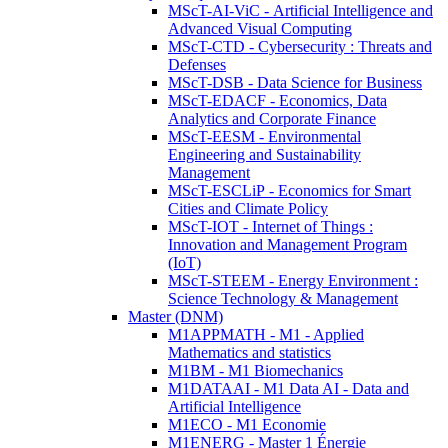
MScT-AI-ViC - Artificial Intelligence and
Advanced Visual Computing
MScT-CTD - Cybersecurity : Threats and
Defenses
MScT-DSB - Data Science for Business
MScT-EDACF - Economics, Data
Analytics and Corporate Finance
MScT-EESM - Environmental
Engineering and Sustainability
Management
MScT-ESCLiP - Economics for Smart
Cities and Climate Policy
MScT-IOT - Internet of Things :
Innovation and Management Program
(IoT)
MScT-STEEM - Energy Environment :
Science Technology & Management
Master (DNM)
M1APPMATH - M1 - Applied
Mathematics and statistics
M1BM - M1 Biomechanics
M1DATAAI - M1 Data AI - Data and
Artificial Intelligence
M1ECO - M1 Economie
M1ENERG - Master 1 Énergie