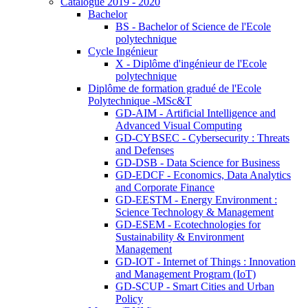
Catalogue 2019 - 2020
Bachelor
BS - Bachelor of Science de l'Ecole
polytechnique
Cycle Ingénieur
X - Diplôme d'ingénieur de l'Ecole
polytechnique
Diplôme de formation gradué de l'Ecole
Polytechnique -MSc&T
GD-AIM - Artificial Intelligence and
Advanced Visual Computing
GD-CYBSEC - Cybersecurity : Threats
and Defenses
GD-DSB - Data Science for Business
GD-EDCF - Economics, Data Analytics
and Corporate Finance
GD-EESTM - Energy Environment :
Science Technology & Management
GD-ESEM - Ecotechnologies for
Sustainability & Environment
Management
GD-IOT - Internet of Things : Innovation
and Management Program (IoT)
GD-SCUP - Smart Cities and Urban
Policy