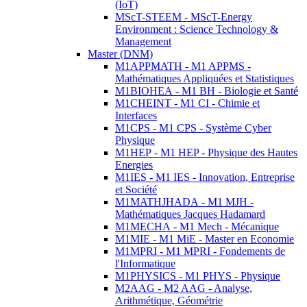
(IoT)
MScT-STEEM - MScT-Energy
Environment : Science Technology &
Management
Master (DNM)
M1APPMATH - M1 APPMS -
Mathématiques Appliquées et Statistiques
M1BIOHEA - M1 BH - Biologie et Santé
M1CHEINT - M1 CI - Chimie et
Interfaces
M1CPS - M1 CPS - Système Cyber
Physique
M1HEP - M1 HEP - Physique des Hautes
Energies
M1IES - M1 IES - Innovation, Entreprise
et Société
M1MATHJHADA - M1 MJH -
Mathématiques Jacques Hadamard
M1MECHA - M1 Mech - Mécanique
M1MIE - M1 MiE - Master en Economie
M1MPRI - M1 MPRI - Fondements de
l'Informatique
M1PHYSICS - M1 PHYS - Physique
M2AAG - M2 AAG - Analyse,
Arithmétique, Géométrie