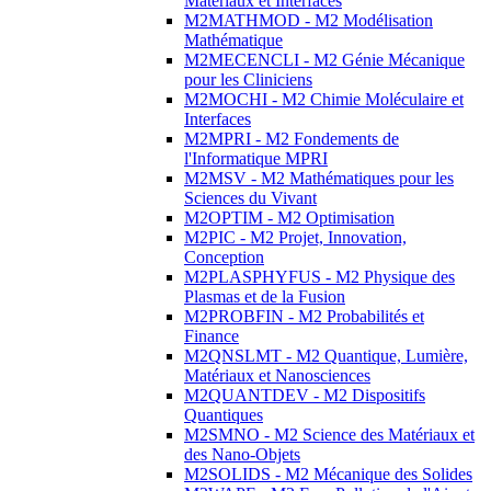
Matériaux et Interfaces
M2MATHMOD - M2 Modélisation
Mathématique
M2MECENCLI - M2 Génie Mécanique
pour les Cliniciens
M2MOCHI - M2 Chimie Moléculaire et
Interfaces
M2MPRI - M2 Fondements de
l'Informatique MPRI
M2MSV - M2 Mathématiques pour les
Sciences du Vivant
M2OPTIM - M2 Optimisation
M2PIC - M2 Projet, Innovation,
Conception
M2PLASPHYFUS - M2 Physique des
Plasmas et de la Fusion
M2PROBFIN - M2 Probabilités et
Finance
M2QNSLMT - M2 Quantique, Lumière,
Matériaux et Nanosciences
M2QUANTDEV - M2 Dispositifs
Quantiques
M2SMNO - M2 Science des Matériaux et
des Nano-Objets
M2SOLIDS - M2 Mécanique des Solides