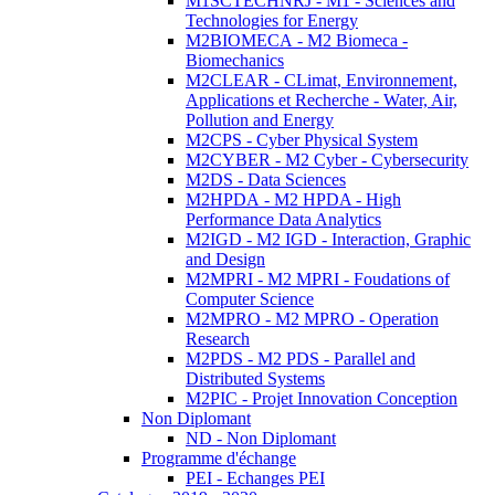
M1SCTECHNRJ - M1 - Sciences and
Technologies for Energy
M2BIOMECA - M2 Biomeca -
Biomechanics
M2CLEAR - CLimat, Environnement,
Applications et Recherche - Water, Air,
Pollution and Energy
M2CPS - Cyber Physical System
M2CYBER - M2 Cyber - Cybersecurity
M2DS - Data Sciences
M2HPDA - M2 HPDA - High
Performance Data Analytics
M2IGD - M2 IGD - Interaction, Graphic
and Design
M2MPRI - M2 MPRI - Foudations of
Computer Science
M2MPRO - M2 MPRO - Operation
Research
M2PDS - M2 PDS - Parallel and
Distributed Systems
M2PIC - Projet Innovation Conception
Non Diplomant
ND - Non Diplomant
Programme d'échange
PEI - Echanges PEI