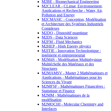
M2BE - Biomechanical Engineering
M2CLEAR - CLimat, Environnement,
Applications et Recherche - Water, Air,
Pollution and Energy
M2CMASIC - Conception, Modélisation
et Architecture des Systèmes Industriels
Complexes
M2DQ - Dispositif quantique
M2DS - Data Sciences
M2FM - Fluid Mechanics
M2HEP - High Energy physics
M2ITIE - Innovation Technologique :
ingénierie et entrepreneuriat
M2M4S - Modélisation Multiphysique
Multiéchelle des Matériaux et des
Structures
M2MAMSV - Master 2 Mathématiques et
Applications - Mathématiques pour les
Sciences du Vivant
M2MFSF - Mathématiques Financières :
Statistique et Finance
M2MM - Mathématiques de la
modélisation
M2MOCHI - Molecular Chemistry and
Interfaces