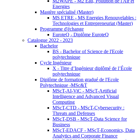
M2WAPE - M2 Eau, Pollution de l'Air et
Energies
Mastère spécialisé (Master)
MS ETRE - MS Energies Renouvelables :
Technologies et Entrepreneuriat (Master)
Programme d'échange
EuroteQ - Diplôme EuroteQ
Catalogue 2022 - 2023
Bachelor
BS - Bachelor of Science de l'Ecole
polytechnique
Cycle Ingénieur
X - Titre d’Ingénieur diplômé de l’École
polytechnique
Diplôme de formation gradué de l'Ecole
Polytechnique -MSc&T
MScT-AI-ViC - MScT-Artificial
Intelligence and Advanced Visual
Computing
MScT-CTD - MScT-Cybersecurity :
Threats and Defenses
MScT-DSB - MScT-Data Science for
Business
MScT-EDACF - MScT-Economics, Data
Analytics and Corporate Finance