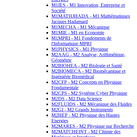
M1IES - M1 Innovation, Entreprise et
Société
M1MATHJHADA - M1 Mathématiques
Jacques Hadamard
M1MECHA - M1 Mécanique
M1MIE - M1 en Economie
M1MPRI - M1 Fondements de
l'Informatique MPRI
M1PHYSICS - M1 Physique
M2AAG - M2 Analyse, Arithmétique,
Géométrie
M2BIOHEA - M2 Biologie et Santé
M2BIOMECA - M2 Biomécanique et
Ingéniérie Biomédical
M2CFP - M2 Concepts en Physique
Fondamentale
M2CPS - M2 Système Cyber Physique
M2DS - M2 Data Science
M2FLUIDS - M2 Mécanique des Fluides
M2GI - M2 Grands Instruments
M2HEP - M2 Physique des Hautes
Energies
M2MARES - M2 Physique par Recherche
M2MATCHEINT - M2 Chimie des