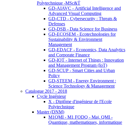
Polytechnique -MSc&T
GD-AIAVC - Artificial Intelligence and
Advanced Visual Computing
GD-CTD - Cybersecurity : Threats &
Defenses
GD-DSB - Data Science for Business
GD-ECOSEM - Ecotechnologies for
Sustainability & Environment
Management
GD-EDACF - Economics, Data Analytics
and Corporate Finance
GD-IOT - Internet of Things : Innovation
and Management Program (IoT)
GD-SCUP - Smart Cities and Urban
Policy
GD-STEEM - Energy Environment :
Science Technology & Management
Catalogue 2017 - 2018
Cycle Ingénieur
X - Diplôme d'ingénieur de l'Ecole
Polytechnique
Master (DNM)
M1QMI - M1 FODQ - Maj. QMI -
Quantique, mathematiques, informatique