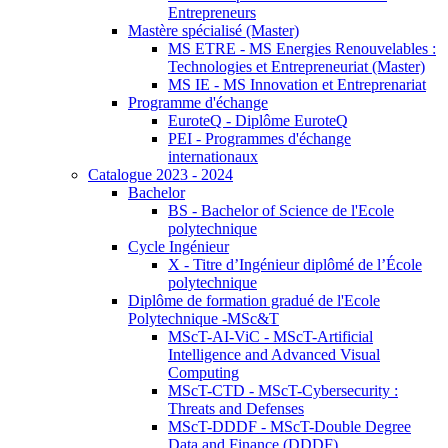
Entrepreneurs
Mastère spécialisé (Master)
MS ETRE - MS Energies Renouvelables :
Technologies et Entrepreneuriat (Master)
MS IE - MS Innovation et Entreprenariat
Programme d'échange
EuroteQ - Diplôme EuroteQ
PEI - Programmes d'échange
internationaux
Catalogue 2023 - 2024
Bachelor
BS - Bachelor of Science de l'Ecole
polytechnique
Cycle Ingénieur
X - Titre d’Ingénieur diplômé de l’École
polytechnique
Diplôme de formation gradué de l'Ecole
Polytechnique -MSc&T
MScT-AI-ViC - MScT-Artificial
Intelligence and Advanced Visual
Computing
MScT-CTD - MScT-Cybersecurity :
Threats and Defenses
MScT-DDDF - MScT-Double Degree
Data and Finance (DDDF)