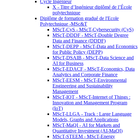
Cycle Ingénieur
X - Titre d’Ingénieur diplômé de l’École
polytechnique
Diplôme de formation gradué de l'Ecole
Polytechnique -MSc&T
MScT-CyS - MScT-Cybersecurity (CyS)
MScT-DDDF - MScT-Double Degree
Data and Finance (DDDF)
MScT-DEPP - MScT-Data and Economics
for Public Policy (DEPP)
MScT-DSAIB - MScT-Data Science and
AI for Business
MScT-EDACF - MScT-Economics, Data
Analytics and Corporate Finance
MScT-EESM - MScT-Environmental
Engineering and Sustainability
Management
MScT-IOT - MScT-Internet of Things :
Innovation and Management Program
(IoT)
MScT-LLGA - Track : Large Language
Models, Graphs and Applications
MScT-MaQI - AI for Markets and
Quantitative Investment (AI-MaQI)
MScT-STEEM - MScT-Energy