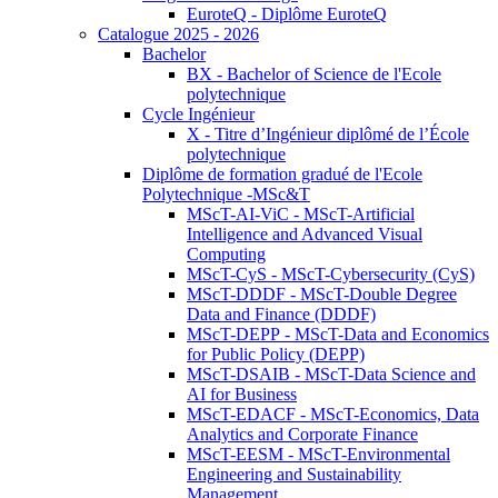
EuroteQ - Diplôme EuroteQ
Catalogue 2025 - 2026
Bachelor
BX - Bachelor of Science de l'Ecole
polytechnique
Cycle Ingénieur
X - Titre d’Ingénieur diplômé de l’École
polytechnique
Diplôme de formation gradué de l'Ecole
Polytechnique -MSc&T
MScT-AI-ViC - MScT-Artificial
Intelligence and Advanced Visual
Computing
MScT-CyS - MScT-Cybersecurity (CyS)
MScT-DDDF - MScT-Double Degree
Data and Finance (DDDF)
MScT-DEPP - MScT-Data and Economics
for Public Policy (DEPP)
MScT-DSAIB - MScT-Data Science and
AI for Business
MScT-EDACF - MScT-Economics, Data
Analytics and Corporate Finance
MScT-EESM - MScT-Environmental
Engineering and Sustainability
Management