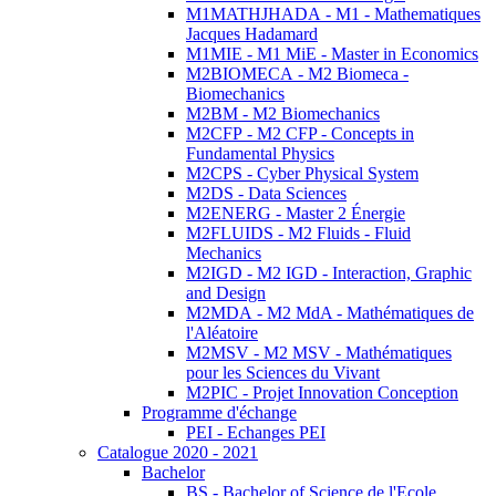
M1MATHJHADA - M1 - Mathematiques
Jacques Hadamard
M1MIE - M1 MiE - Master in Economics
M2BIOMECA - M2 Biomeca -
Biomechanics
M2BM - M2 Biomechanics
M2CFP - M2 CFP - Concepts in
Fundamental Physics
M2CPS - Cyber Physical System
M2DS - Data Sciences
M2ENERG - Master 2 Énergie
M2FLUIDS - M2 Fluids - Fluid
Mechanics
M2IGD - M2 IGD - Interaction, Graphic
and Design
M2MDA - M2 MdA - Mathématiques de
l'Aléatoire
M2MSV - M2 MSV - Mathématiques
pour les Sciences du Vivant
M2PIC - Projet Innovation Conception
Programme d'échange
PEI - Echanges PEI
Catalogue 2020 - 2021
Bachelor
BS - Bachelor of Science de l'Ecole