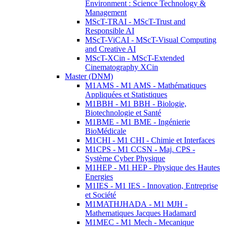
Environment : Science Technology &
Management
MScT-TRAI - MScT-Trust and
Responsible AI
MScT-ViCAI - MScT-Visual Computing
and Creative AI
MScT-XCin - MScT-Extended
Cinematography XCin
Master (DNM)
M1AMS - M1 AMS - Mathématiques
Appliquées et Statistiques
M1BBH - M1 BBH - Biologie,
Biotechnologie et Santé
M1BME - M1 BME - Ingénierie
BioMédicale
M1CHI - M1 CHI - Chimie et Interfaces
M1CPS - M1 CCSN - Maj. CPS -
Système Cyber Physique
M1HEP - M1 HEP - Physique des Hautes
Energies
M1IES - M1 IES - Innovation, Entreprise
et Société
M1MATHJHADA - M1 MJH -
Mathematiques Jacques Hadamard
M1MEC - M1 Mech - Mecanique