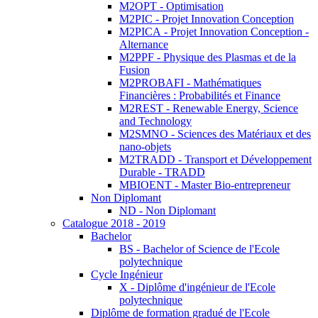
M2OPT - Optimisation
M2PIC - Projet Innovation Conception
M2PICA - Projet Innovation Conception -
Alternance
M2PPF - Physique des Plasmas et de la
Fusion
M2PROBAFI - Mathématiques
Financières : Probabilités et Finance
M2REST - Renewable Energy, Science
and Technology
M2SMNO - Sciences des Matériaux et des
nano-objets
M2TRADD - Transport et Développement
Durable - TRADD
MBIOENT - Master Bio-entrepreneur
Non Diplomant
ND - Non Diplomant
Catalogue 2018 - 2019
Bachelor
BS - Bachelor of Science de l'Ecole
polytechnique
Cycle Ingénieur
X - Diplôme d'ingénieur de l'Ecole
polytechnique
Diplôme de formation gradué de l'Ecole