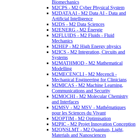
Biomechanics
M2CPS - M2 Cyber Physical System
M2DATAAI - M2 Data AI - Data and
Artificial Intelligence
M2DS - M2 Data Sciences
M2ENERG - M2 Énergie
M2FLUIDS - M2 Fluids - Fluid
Mechanics
M2HEP - M2 High Energy physics
M2ICS - M2 Integration, Circuits and
Systems
M2MATHMOD - M2 Mathematical
Modelling
M2MECENCLI - M2 Mecencli -
Mechanical Engineering for Clinicians
M2MICAS - M2 Machine Learning,
Communications and Security
M2MOCHI - M2 Molecular Chemistry
and Interfaces
M2MSV - M2 MSV - Mathématiques
pour les Sciences du Vivant
M2OPTIM - M2 Optimisation
M2PIC - M2 Projet Innovation Conception
M2QNSLMT - M2 Quantum, Light,
Materials and Nanosciences