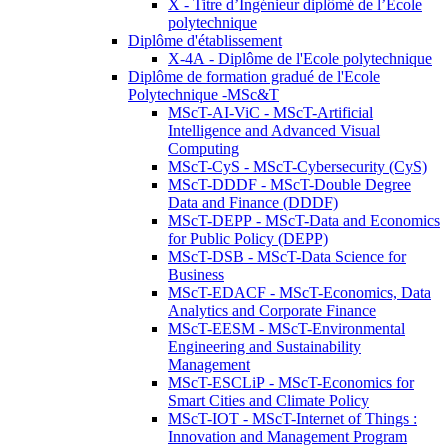
X - Titre d’Ingénieur diplômé de l’École
polytechnique
Diplôme d'établissement
X-4A - Diplôme de l'Ecole polytechnique
Diplôme de formation gradué de l'Ecole
Polytechnique -MSc&T
MScT-AI-ViC - MScT-Artificial
Intelligence and Advanced Visual
Computing
MScT-CyS - MScT-Cybersecurity (CyS)
MScT-DDDF - MScT-Double Degree
Data and Finance (DDDF)
MScT-DEPP - MScT-Data and Economics
for Public Policy (DEPP)
MScT-DSB - MScT-Data Science for
Business
MScT-EDACF - MScT-Economics, Data
Analytics and Corporate Finance
MScT-EESM - MScT-Environmental
Engineering and Sustainability
Management
MScT-ESCLiP - MScT-Economics for
Smart Cities and Climate Policy
MScT-IOT - MScT-Internet of Things :
Innovation and Management Program