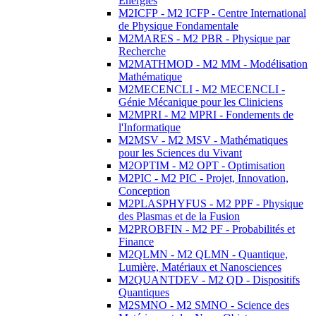
Energies
M2ICFP - M2 ICFP - Centre International
de Physique Fondamentale
M2MARES - M2 PBR - Physique par
Recherche
M2MATHMOD - M2 MM - Modélisation
Mathématique
M2MECENCLI - M2 MECENCLI -
Génie Mécanique pour les Cliniciens
M2MPRI - M2 MPRI - Fondements de
l'Informatique
M2MSV - M2 MSV - Mathématiques
pour les Sciences du Vivant
M2OPTIM - M2 OPT - Optimisation
M2PIC - M2 PIC - Projet, Innovation,
Conception
M2PLASPHYFUS - M2 PPF - Physique
des Plasmas et de la Fusion
M2PROBFIN - M2 PF - Probabilités et
Finance
M2QLMN - M2 QLMN - Quantique,
Lumière, Matériaux et Nanosciences
M2QUANTDEV - M2 QD - Dispositifs
Quantiques
M2SMNO - M2 SMNO - Science des