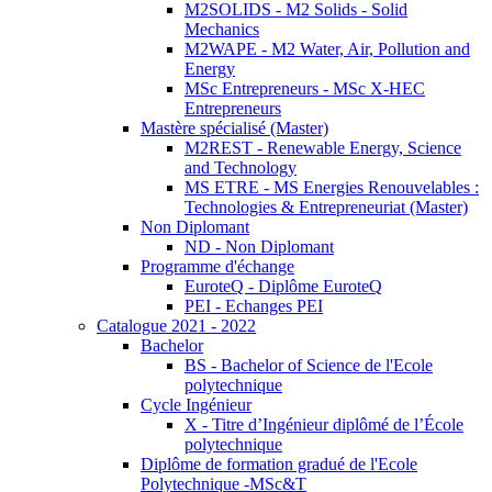
M2SOLIDS - M2 Solids - Solid
Mechanics
M2WAPE - M2 Water, Air, Pollution and
Energy
MSc Entrepreneurs - MSc X-HEC
Entrepreneurs
Mastère spécialisé (Master)
M2REST - Renewable Energy, Science
and Technology
MS ETRE - MS Energies Renouvelables :
Technologies & Entrepreneuriat (Master)
Non Diplomant
ND - Non Diplomant
Programme d'échange
EuroteQ - Diplôme EuroteQ
PEI - Echanges PEI
Catalogue 2021 - 2022
Bachelor
BS - Bachelor of Science de l'Ecole
polytechnique
Cycle Ingénieur
X - Titre d’Ingénieur diplômé de l’École
polytechnique
Diplôme de formation gradué de l'Ecole
Polytechnique -MSc&T