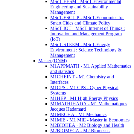
MScT-EESM - MScT-Environmental
Engineering and Sustainability
Management
MScT-ESCLiP - MScT-Economics for
Smart Cities and Climate Policy
MScT-IOT - MScT-Internet of Things :
Innovation and Management Program
(IoT)
MScT-STEEM - MScT-Energy
Environment : Science Technology &
Management
Master (DNM)
M1APPMATH - M1 Applied Mathematics
and statistics
M1CHEINT - M1 Chemistry and
Interfaces
M1CPS - M1 CPS - Cyber Physical
Systems
M1HEP - M1 High Energy Physics
M1MATHJHADA - M1 Mathematiques
Jacques Hadamard
M1MECHA - M1 Mechanics
M1MIE - M1 MIE - Master in Economics
M2BIOHEA - M2 Biology and Health
M2BIOMECA - M2 Biomeca -