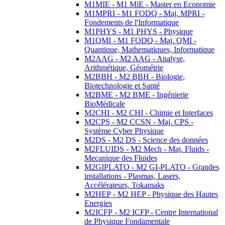
M1MIE - M1 MiE - Master en Economie
M1MPRI - M1 FODQ - Maj. MPRI -
Fondements de l'Informatique
M1PHYS - M1 PHYS - Physique
M1QMI - M1 FODQ - Maj. QMI -
Quantique, Mathematiques, Informatique
M2AAG - M2 AAG - Analyse,
Arithmétique, Géométrie
M2BBH - M2 BBH - Biologie,
Biotechnologie et Santé
M2BME - M2 BME - Ingénierie
BioMédicale
M2CHI - M2 CHI - Chimie et Interfaces
M2CPS - M2 CCSN - Maj. CPS -
Système Cyber Physique
M2DS - M2 DS - Science des données
M2FLUIDS - M2 Mech - Maj. Fluids -
Mecanique des Fluides
M2GIPLATO - M2 GI-PLATO - Grandes
installations - Plasmas, Lasers,
Accélérateurs, Tokamaks
M2HEP - M2 HEP - Physique des Hautes
Energies
M2ICFP - M2 ICFP - Centre International
de Physique Fondamentale