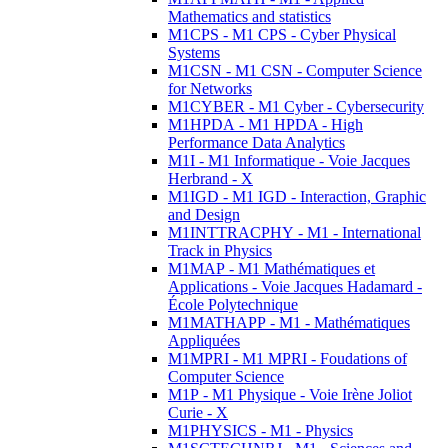
Mathematics and statistics
M1CPS - M1 CPS - Cyber Physical
Systems
M1CSN - M1 CSN - Computer Science
for Networks
M1CYBER - M1 Cyber - Cybersecurity
M1HPDA - M1 HPDA - High
Performance Data Analytics
M1I - M1 Informatique - Voie Jacques
Herbrand - X
M1IGD - M1 IGD - Interaction, Graphic
and Design
M1INTTRACPHY - M1 - International
Track in Physics
M1MAP - M1 Mathématiques et
Applications - Voie Jacques Hadamard -
École Polytechnique
M1MATHAPP - M1 - Mathématiques
Appliquées
M1MPRI - M1 MPRI - Foudations of
Computer Science
M1P - M1 Physique - Voie Irène Joliot
Curie - X
M1PHYSICS - M1 - Physics