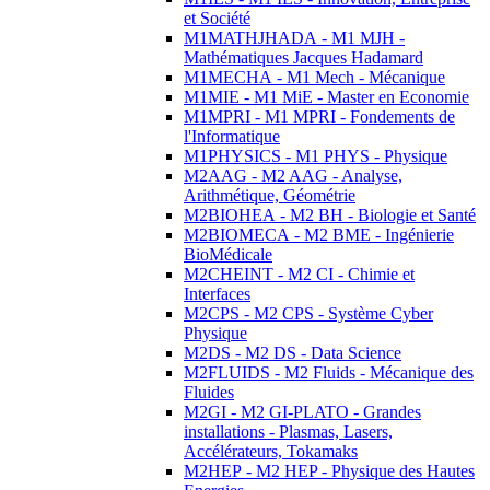
et Société
M1MATHJHADA - M1 MJH -
Mathématiques Jacques Hadamard
M1MECHA - M1 Mech - Mécanique
M1MIE - M1 MiE - Master en Economie
M1MPRI - M1 MPRI - Fondements de
l'Informatique
M1PHYSICS - M1 PHYS - Physique
M2AAG - M2 AAG - Analyse,
Arithmétique, Géométrie
M2BIOHEA - M2 BH - Biologie et Santé
M2BIOMECA - M2 BME - Ingénierie
BioMédicale
M2CHEINT - M2 CI - Chimie et
Interfaces
M2CPS - M2 CPS - Système Cyber
Physique
M2DS - M2 DS - Data Science
M2FLUIDS - M2 Fluids - Mécanique des
Fluides
M2GI - M2 GI-PLATO - Grandes
installations - Plasmas, Lasers,
Accélérateurs, Tokamaks
M2HEP - M2 HEP - Physique des Hautes