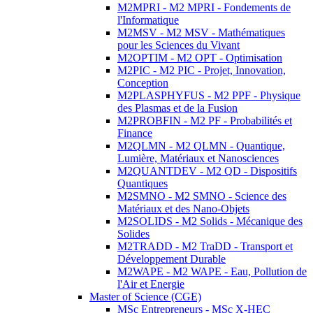
M2MPRI - M2 MPRI - Fondements de
l'Informatique
M2MSV - M2 MSV - Mathématiques
pour les Sciences du Vivant
M2OPTIM - M2 OPT - Optimisation
M2PIC - M2 PIC - Projet, Innovation,
Conception
M2PLASPHYFUS - M2 PPF - Physique
des Plasmas et de la Fusion
M2PROBFIN - M2 PF - Probabilités et
Finance
M2QLMN - M2 QLMN - Quantique,
Lumière, Matériaux et Nanosciences
M2QUANTDEV - M2 QD - Dispositifs
Quantiques
M2SMNO - M2 SMNO - Science des
Matériaux et des Nano-Objets
M2SOLIDS - M2 Solids - Mécanique des
Solides
M2TRADD - M2 TraDD - Transport et
Développement Durable
M2WAPE - M2 WAPE - Eau, Pollution de
l'Air et Energie
Master of Science (CGE)
MSc Entrepreneurs - MSc X-HEC