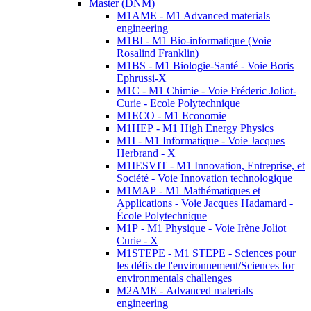
Master (DNM)
M1AME - M1 Advanced materials
engineering
M1BI - M1 Bio-informatique (Voie
Rosalind Franklin)
M1BS - M1 Biologie-Santé - Voie Boris
Ephrussi-X
M1C - M1 Chimie - Voie Fréderic Joliot-
Curie - Ecole Polytechnique
M1ECO - M1 Economie
M1HEP - M1 High Energy Physics
M1I - M1 Informatique - Voie Jacques
Herbrand - X
M1IESVIT - M1 Innovation, Entreprise, et
Société - Voie Innovation technologique
M1MAP - M1 Mathématiques et
Applications - Voie Jacques Hadamard -
École Polytechnique
M1P - M1 Physique - Voie Irène Joliot
Curie - X
M1STEPE - M1 STEPE - Sciences pour
les défis de l'environnement/Sciences for
environmentals challenges
M2AME - Advanced materials
engineering