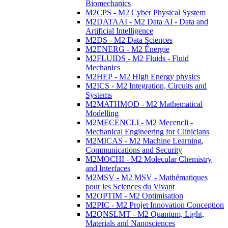
Biomechanics
M2CPS - M2 Cyber Physical System
M2DATAAI - M2 Data AI - Data and
Artificial Intelligence
M2DS - M2 Data Sciences
M2ENERG - M2 Énergie
M2FLUIDS - M2 Fluids - Fluid
Mechanics
M2HEP - M2 High Energy physics
M2ICS - M2 Integration, Circuits and
Systems
M2MATHMOD - M2 Mathematical
Modelling
M2MECENCLI - M2 Mecencli -
Mechanical Engineering for Clinicians
M2MICAS - M2 Machine Learning,
Communications and Security
M2MOCHI - M2 Molecular Chemistry
and Interfaces
M2MSV - M2 MSV - Mathématiques
pour les Sciences du Vivant
M2OPTIM - M2 Optimisation
M2PIC - M2 Projet Innovation Conception
M2QNSLMT - M2 Quantum, Light,
Materials and Nanosciences