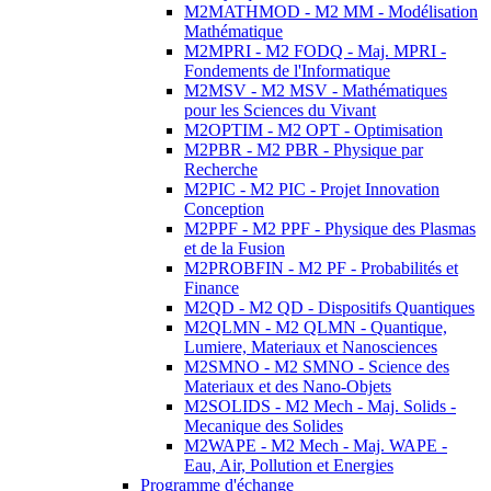
M2MATHMOD - M2 MM - Modélisation
Mathématique
M2MPRI - M2 FODQ - Maj. MPRI -
Fondements de l'Informatique
M2MSV - M2 MSV - Mathématiques
pour les Sciences du Vivant
M2OPTIM - M2 OPT - Optimisation
M2PBR - M2 PBR - Physique par
Recherche
M2PIC - M2 PIC - Projet Innovation
Conception
M2PPF - M2 PPF - Physique des Plasmas
et de la Fusion
M2PROBFIN - M2 PF - Probabilités et
Finance
M2QD - M2 QD - Dispositifs Quantiques
M2QLMN - M2 QLMN - Quantique,
Lumiere, Materiaux et Nanosciences
M2SMNO - M2 SMNO - Science des
Materiaux et des Nano-Objets
M2SOLIDS - M2 Mech - Maj. Solids -
Mecanique des Solides
M2WAPE - M2 Mech - Maj. WAPE -
Eau, Air, Pollution et Energies
Programme d'échange