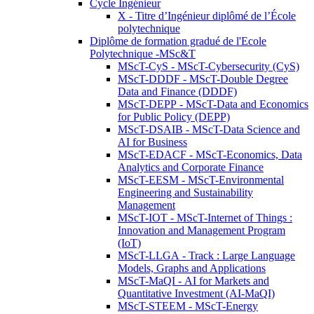
Cycle Ingénieur
X - Titre d’Ingénieur diplômé de l’École
polytechnique
Diplôme de formation gradué de l'Ecole
Polytechnique -MSc&T
MScT-CyS - MScT-Cybersecurity (CyS)
MScT-DDDF - MScT-Double Degree
Data and Finance (DDDF)
MScT-DEPP - MScT-Data and Economics
for Public Policy (DEPP)
MScT-DSAIB - MScT-Data Science and
AI for Business
MScT-EDACF - MScT-Economics, Data
Analytics and Corporate Finance
MScT-EESM - MScT-Environmental
Engineering and Sustainability
Management
MScT-IOT - MScT-Internet of Things :
Innovation and Management Program
(IoT)
MScT-LLGA - Track : Large Language
Models, Graphs and Applications
MScT-MaQI - AI for Markets and
Quantitative Investment (AI-MaQI)
MScT-STEEM - MScT-Energy