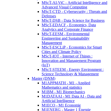
MScT-AI-ViC - Artificial Intelligence and
Advanced Visual Computing
MScT-CTD - Cybersecurity : Threats and
Defenses
MScT-DSB - Data Science for Business
MScT-EDACF - Economics, Data
Analytics and Corporate Finance
MScT-EESM - Environmental
Engineering and Sustainability
Management
MScT-ESCLiP - Economics for Smart
Cities and Climate Policy
MScT-IOT - Internet of Things :
Innovation and Management Program
(IoT)
MScT-STEEM - Energy Environment :
Science Technology & Management
Master (DNM)
M1APPMATH - M1 - Applied
Mathematics and statistics
M1BM - M1 Biomechanics
M1DATAAI - M1 Data AI - Data and
Artificial Intelligence
M1ECO - M1 Economie
M1ENERG - Master 1 Énergie