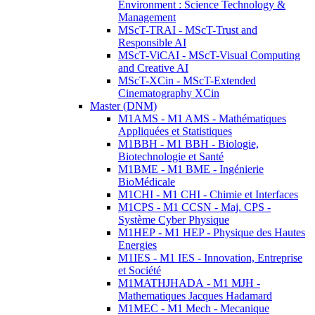
Environment : Science Technology &
Management
MScT-TRAI - MScT-Trust and
Responsible AI
MScT-ViCAI - MScT-Visual Computing
and Creative AI
MScT-XCin - MScT-Extended
Cinematography XCin
Master (DNM)
M1AMS - M1 AMS - Mathématiques
Appliquées et Statistiques
M1BBH - M1 BBH - Biologie,
Biotechnologie et Santé
M1BME - M1 BME - Ingénierie
BioMédicale
M1CHI - M1 CHI - Chimie et Interfaces
M1CPS - M1 CCSN - Maj. CPS -
Système Cyber Physique
M1HEP - M1 HEP - Physique des Hautes
Energies
M1IES - M1 IES - Innovation, Entreprise
et Société
M1MATHJHADA - M1 MJH -
Mathematiques Jacques Hadamard
M1MEC - M1 Mech - Mecanique