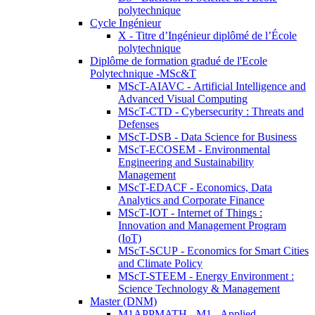
polytechnique
Cycle Ingénieur
X - Titre d’Ingénieur diplômé de l’École
polytechnique
Diplôme de formation gradué de l'Ecole
Polytechnique -MSc&T
MScT-AIAVC - Artificial Intelligence and
Advanced Visual Computing
MScT-CTD - Cybersecurity : Threats and
Defenses
MScT-DSB - Data Science for Business
MScT-ECOSEM - Environmental
Engineering and Sustainability
Management
MScT-EDACF - Economics, Data
Analytics and Corporate Finance
MScT-IOT - Internet of Things :
Innovation and Management Program
(IoT)
MScT-SCUP - Economics for Smart Cities
and Climate Policy
MScT-STEEM - Energy Environment :
Science Technology & Management
Master (DNM)
M1APPMATH - M1 - Applied