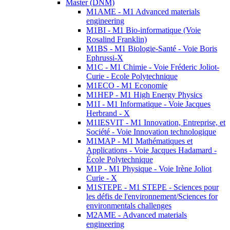
Master (DNM)
M1AME - M1 Advanced materials
engineering
M1BI - M1 Bio-informatique (Voie
Rosalind Franklin)
M1BS - M1 Biologie-Santé - Voie Boris
Ephrussi-X
M1C - M1 Chimie - Voie Fréderic Joliot-
Curie - Ecole Polytechnique
M1ECO - M1 Economie
M1HEP - M1 High Energy Physics
M1I - M1 Informatique - Voie Jacques
Herbrand - X
M1IESVIT - M1 Innovation, Entreprise, et
Société - Voie Innovation technologique
M1MAP - M1 Mathématiques et
Applications - Voie Jacques Hadamard -
École Polytechnique
M1P - M1 Physique - Voie Irène Joliot
Curie - X
M1STEPE - M1 STEPE - Sciences pour
les défis de l'environnement/Sciences for
environmentals challenges
M2AME - Advanced materials
engineering