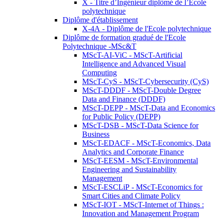
X - Titre d’Ingénieur diplômé de l’École
polytechnique
Diplôme d'établissement
X-4A - Diplôme de l'Ecole polytechnique
Diplôme de formation gradué de l'Ecole
Polytechnique -MSc&T
MScT-AI-ViC - MScT-Artificial
Intelligence and Advanced Visual
Computing
MScT-CyS - MScT-Cybersecurity (CyS)
MScT-DDDF - MScT-Double Degree
Data and Finance (DDDF)
MScT-DEPP - MScT-Data and Economics
for Public Policy (DEPP)
MScT-DSB - MScT-Data Science for
Business
MScT-EDACF - MScT-Economics, Data
Analytics and Corporate Finance
MScT-EESM - MScT-Environmental
Engineering and Sustainability
Management
MScT-ESCLiP - MScT-Economics for
Smart Cities and Climate Policy
MScT-IOT - MScT-Internet of Things :
Innovation and Management Program