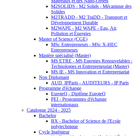
Matériaux et des Nano-Objets
M2SOLIDS - M2 Solids - Mécanique des
Solides
M2TRADD - M2 TraDD - Transport et
Développement Durable
M2WAPE - M2 WAPE - Eau, Air,
Pollution et Énergies
Master of Science (CGE)
MSc Entrepreneurs - MSc X-HEC
Entrepreneurs
Mastère spécialisé (Master)
MS ETRE - MS Energies Renouvelables :
Technologies et Entrepreneuriat (Master)
MS IE - MS Innovation et Entreprenariat
Non Diplomant
AUD_IPParis - AUDITEURS - IP Paris
Programme d'échange
EuroteQ - Diplôme EuroteQ
PEI - Programmes d'échange
internationaux
Catalogue 2024 - 2025
Bachelor
BX - Bachelor of Science de l'Ecole
polytechnique
Cycle Ingénieur