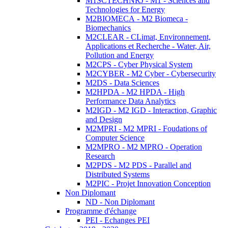
M1SCTECHNRJ - M1 - Sciences and
Technologies for Energy
M2BIOMECA - M2 Biomeca -
Biomechanics
M2CLEAR - CLimat, Environnement,
Applications et Recherche - Water, Air,
Pollution and Energy
M2CPS - Cyber Physical System
M2CYBER - M2 Cyber - Cybersecurity
M2DS - Data Sciences
M2HPDA - M2 HPDA - High
Performance Data Analytics
M2IGD - M2 IGD - Interaction, Graphic
and Design
M2MPRI - M2 MPRI - Foudations of
Computer Science
M2MPRO - M2 MPRO - Operation
Research
M2PDS - M2 PDS - Parallel and
Distributed Systems
M2PIC - Projet Innovation Conception
Non Diplomant
ND - Non Diplomant
Programme d'échange
PEI - Echanges PEI