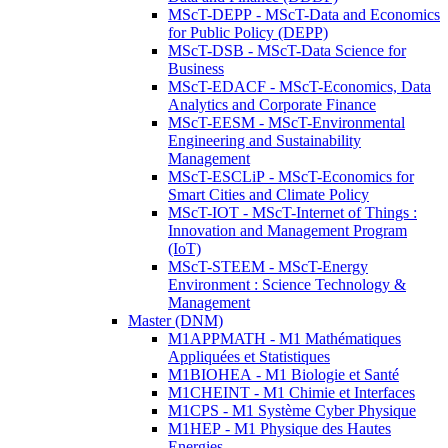
MScT-DEPP - MScT-Data and Economics
for Public Policy (DEPP)
MScT-DSB - MScT-Data Science for
Business
MScT-EDACF - MScT-Economics, Data
Analytics and Corporate Finance
MScT-EESM - MScT-Environmental
Engineering and Sustainability
Management
MScT-ESCLiP - MScT-Economics for
Smart Cities and Climate Policy
MScT-IOT - MScT-Internet of Things :
Innovation and Management Program
(IoT)
MScT-STEEM - MScT-Energy
Environment : Science Technology &
Management
Master (DNM)
M1APPMATH - M1 Mathématiques
Appliquées et Statistiques
M1BIOHEA - M1 Biologie et Santé
M1CHEINT - M1 Chimie et Interfaces
M1CPS - M1 Système Cyber Physique
M1HEP - M1 Physique des Hautes
Energies