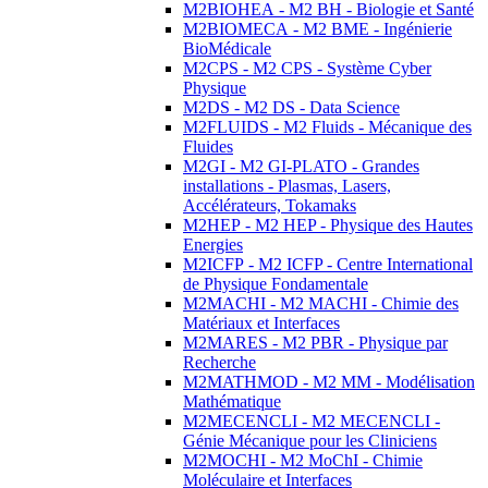
M2BIOHEA - M2 BH - Biologie et Santé
M2BIOMECA - M2 BME - Ingénierie
BioMédicale
M2CPS - M2 CPS - Système Cyber
Physique
M2DS - M2 DS - Data Science
M2FLUIDS - M2 Fluids - Mécanique des
Fluides
M2GI - M2 GI-PLATO - Grandes
installations - Plasmas, Lasers,
Accélérateurs, Tokamaks
M2HEP - M2 HEP - Physique des Hautes
Energies
M2ICFP - M2 ICFP - Centre International
de Physique Fondamentale
M2MACHI - M2 MACHI - Chimie des
Matériaux et Interfaces
M2MARES - M2 PBR - Physique par
Recherche
M2MATHMOD - M2 MM - Modélisation
Mathématique
M2MECENCLI - M2 MECENCLI -
Génie Mécanique pour les Cliniciens
M2MOCHI - M2 MoChI - Chimie
Moléculaire et Interfaces