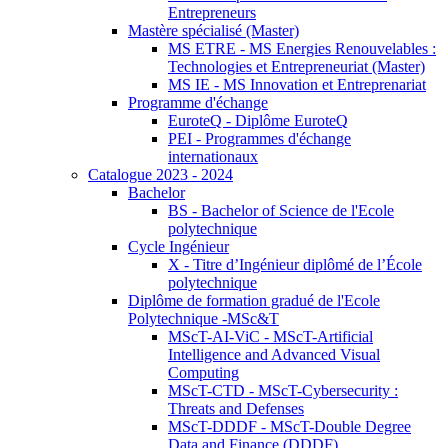
Entrepreneurs
Mastère spécialisé (Master)
MS ETRE - MS Energies Renouvelables :
Technologies et Entrepreneuriat (Master)
MS IE - MS Innovation et Entreprenariat
Programme d'échange
EuroteQ - Diplôme EuroteQ
PEI - Programmes d'échange
internationaux
Catalogue 2023 - 2024
Bachelor
BS - Bachelor of Science de l'Ecole
polytechnique
Cycle Ingénieur
X - Titre d’Ingénieur diplômé de l’École
polytechnique
Diplôme de formation gradué de l'Ecole
Polytechnique -MSc&T
MScT-AI-ViC - MScT-Artificial
Intelligence and Advanced Visual
Computing
MScT-CTD - MScT-Cybersecurity :
Threats and Defenses
MScT-DDDF - MScT-Double Degree
Data and Finance (DDDF)