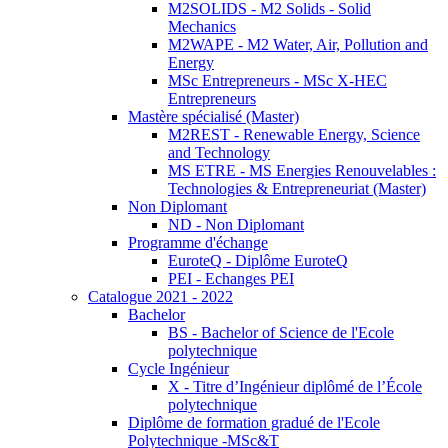
M2SOLIDS - M2 Solids - Solid
Mechanics
M2WAPE - M2 Water, Air, Pollution and
Energy
MSc Entrepreneurs - MSc X-HEC
Entrepreneurs
Mastère spécialisé (Master)
M2REST - Renewable Energy, Science
and Technology
MS ETRE - MS Energies Renouvelables :
Technologies & Entrepreneuriat (Master)
Non Diplomant
ND - Non Diplomant
Programme d'échange
EuroteQ - Diplôme EuroteQ
PEI - Echanges PEI
Catalogue 2021 - 2022
Bachelor
BS - Bachelor of Science de l'Ecole
polytechnique
Cycle Ingénieur
X - Titre d’Ingénieur diplômé de l’École
polytechnique
Diplôme de formation gradué de l'Ecole
Polytechnique -MSc&T