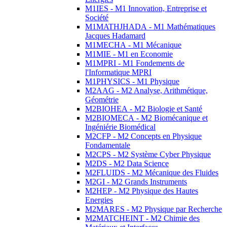
M1IES - M1 Innovation, Entreprise et
Société
M1MATHJHADA - M1 Mathématiques
Jacques Hadamard
M1MECHA - M1 Mécanique
M1MIE - M1 en Economie
M1MPRI - M1 Fondements de
l'Informatique MPRI
M1PHYSICS - M1 Physique
M2AAG - M2 Analyse, Arithmétique,
Géométrie
M2BIOHEA - M2 Biologie et Santé
M2BIOMECA - M2 Biomécanique et
Ingéniérie Biomédical
M2CFP - M2 Concepts en Physique
Fondamentale
M2CPS - M2 Système Cyber Physique
M2DS - M2 Data Science
M2FLUIDS - M2 Mécanique des Fluides
M2GI - M2 Grands Instruments
M2HEP - M2 Physique des Hautes
Energies
M2MARES - M2 Physique par Recherche
M2MATCHEINT - M2 Chimie des