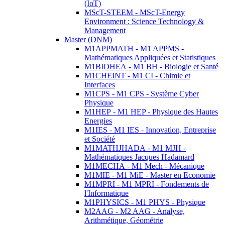
(IoT)
MScT-STEEM - MScT-Energy
Environment : Science Technology &
Management
Master (DNM)
M1APPMATH - M1 APPMS -
Mathématiques Appliquées et Statistiques
M1BIOHEA - M1 BH - Biologie et Santé
M1CHEINT - M1 CI - Chimie et
Interfaces
M1CPS - M1 CPS - Système Cyber
Physique
M1HEP - M1 HEP - Physique des Hautes
Energies
M1IES - M1 IES - Innovation, Entreprise
et Société
M1MATHJHADA - M1 MJH -
Mathématiques Jacques Hadamard
M1MECHA - M1 Mech - Mécanique
M1MIE - M1 MiE - Master en Economie
M1MPRI - M1 MPRI - Fondements de
l'Informatique
M1PHYSICS - M1 PHYS - Physique
M2AAG - M2 AAG - Analyse,
Arithmétique, Géométrie