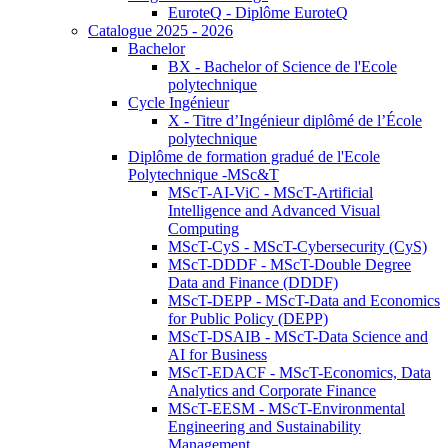
EuroteQ - Diplôme EuroteQ
Catalogue 2025 - 2026
Bachelor
BX - Bachelor of Science de l'Ecole
polytechnique
Cycle Ingénieur
X - Titre d’Ingénieur diplômé de l’École
polytechnique
Diplôme de formation gradué de l'Ecole
Polytechnique -MSc&T
MScT-AI-ViC - MScT-Artificial
Intelligence and Advanced Visual
Computing
MScT-CyS - MScT-Cybersecurity (CyS)
MScT-DDDF - MScT-Double Degree
Data and Finance (DDDF)
MScT-DEPP - MScT-Data and Economics
for Public Policy (DEPP)
MScT-DSAIB - MScT-Data Science and
AI for Business
MScT-EDACF - MScT-Economics, Data
Analytics and Corporate Finance
MScT-EESM - MScT-Environmental
Engineering and Sustainability
Management