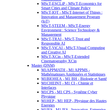
MScT-ESCLiP - MScT-Economics for
Smart Cities and Climate Policy
MScT-IOT - MScT-Internet of Things :
Innovation and Management Program
(IoT)
MScT-STEEM - MScT-Energy
Environment : Science Technology &
Management
MScT-TRAI - MScT-Trust and
Responsible AI
MScT-ViCAI - MScT-Visual Computing
and Creative AI
MScT-XCin - MScT-Extended
Cinematography XCin
Master (DNM)
M1APPMATH - M1 APPMS -
Mathématiques Appliquées et Statistiques
M1BIOHEA - M1 BH - Biologie et Santé
M1CHEINT - M1 CI - Chimie et
Interfaces
M1CPS - M1 CPS - Système Cyber
Physique
M1HEP - M1 HEP - Physique des Hautes
Energies
M1IES - M1 IES - Innovation, Entreprise