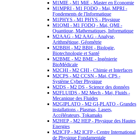
M1MIE - M1 MiE - Master en Economie
M1MPRI - M1 FODQ - Maj. MPRI -
Fondements de l'Informatique
M1PHYS - M1 PHYS - Physique
M1QMI - M1 FODQ - Maj. QMI -
Quantique, Mathematiques, Informatique
M2AAG - M2 AAG - Analyse,
Arithmétique, Géométrie
M2BBH - M2 BBH - Biologie,
Biotechnologie et Santé
M2BME - M2 BME - Ingénierie
BioMédicale
M2CHI - M2 CHI - Chimie et Interfaces
M2CPS - M2 CCSN - Maj. CPS -
Système Cyber Physique
M2DS - M2 DS - Science des données
M2FLUIDS - M2 Mech - Maj. Fluids -
Mecanique des Fluides
M2GIPLATO - M2 GI-PLATO - Grandes
installations - Plasmas, Lasers,
Accélérateurs, Tokamaks
M2HEP - M2 HEP - Physique des Hautes
Energies
M2ICFP - M2 ICFP - Centre International
de Physique Fondamentale