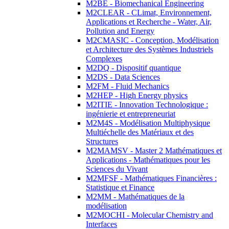
M2BE - Biomechanical Engineering
M2CLEAR - CLimat, Environnement,
Applications et Recherche - Water, Air,
Pollution and Energy
M2CMASIC - Conception, Modélisation
et Architecture des Systèmes Industriels
Complexes
M2DQ - Dispositif quantique
M2DS - Data Sciences
M2FM - Fluid Mechanics
M2HEP - High Energy physics
M2ITIE - Innovation Technologique :
ingénierie et entrepreneuriat
M2M4S - Modélisation Multiphysique
Multiéchelle des Matériaux et des
Structures
M2MAMSV - Master 2 Mathématiques et
Applications - Mathématiques pour les
Sciences du Vivant
M2MFSF - Mathématiques Financières :
Statistique et Finance
M2MM - Mathématiques de la
modélisation
M2MOCHI - Molecular Chemistry and
Interfaces