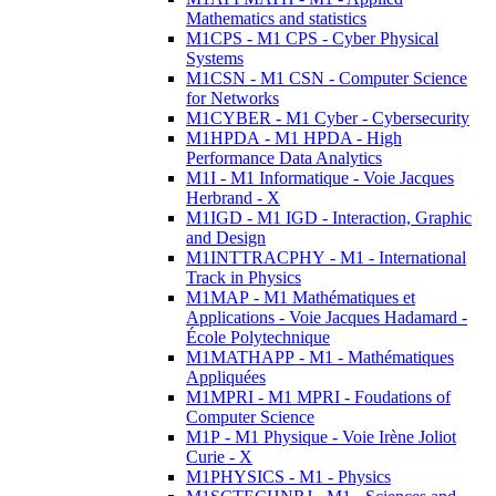
Mathematics and statistics
M1CPS - M1 CPS - Cyber Physical
Systems
M1CSN - M1 CSN - Computer Science
for Networks
M1CYBER - M1 Cyber - Cybersecurity
M1HPDA - M1 HPDA - High
Performance Data Analytics
M1I - M1 Informatique - Voie Jacques
Herbrand - X
M1IGD - M1 IGD - Interaction, Graphic
and Design
M1INTTRACPHY - M1 - International
Track in Physics
M1MAP - M1 Mathématiques et
Applications - Voie Jacques Hadamard -
École Polytechnique
M1MATHAPP - M1 - Mathématiques
Appliquées
M1MPRI - M1 MPRI - Foudations of
Computer Science
M1P - M1 Physique - Voie Irène Joliot
Curie - X
M1PHYSICS - M1 - Physics