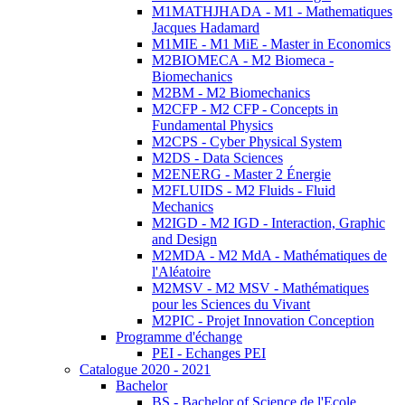
M1MATHJHADA - M1 - Mathematiques
Jacques Hadamard
M1MIE - M1 MiE - Master in Economics
M2BIOMECA - M2 Biomeca -
Biomechanics
M2BM - M2 Biomechanics
M2CFP - M2 CFP - Concepts in
Fundamental Physics
M2CPS - Cyber Physical System
M2DS - Data Sciences
M2ENERG - Master 2 Énergie
M2FLUIDS - M2 Fluids - Fluid
Mechanics
M2IGD - M2 IGD - Interaction, Graphic
and Design
M2MDA - M2 MdA - Mathématiques de
l'Aléatoire
M2MSV - M2 MSV - Mathématiques
pour les Sciences du Vivant
M2PIC - Projet Innovation Conception
Programme d'échange
PEI - Echanges PEI
Catalogue 2020 - 2021
Bachelor
BS - Bachelor of Science de l'Ecole