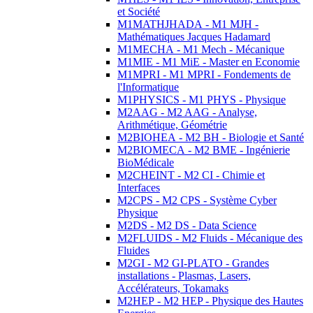
et Société
M1MATHJHADA - M1 MJH -
Mathématiques Jacques Hadamard
M1MECHA - M1 Mech - Mécanique
M1MIE - M1 MiE - Master en Economie
M1MPRI - M1 MPRI - Fondements de
l'Informatique
M1PHYSICS - M1 PHYS - Physique
M2AAG - M2 AAG - Analyse,
Arithmétique, Géométrie
M2BIOHEA - M2 BH - Biologie et Santé
M2BIOMECA - M2 BME - Ingénierie
BioMédicale
M2CHEINT - M2 CI - Chimie et
Interfaces
M2CPS - M2 CPS - Système Cyber
Physique
M2DS - M2 DS - Data Science
M2FLUIDS - M2 Fluids - Mécanique des
Fluides
M2GI - M2 GI-PLATO - Grandes
installations - Plasmas, Lasers,
Accélérateurs, Tokamaks
M2HEP - M2 HEP - Physique des Hautes