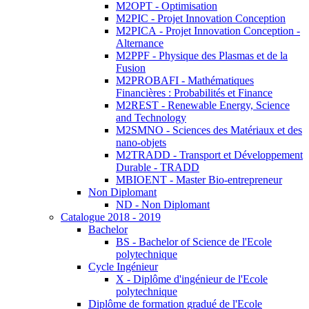
M2OPT - Optimisation
M2PIC - Projet Innovation Conception
M2PICA - Projet Innovation Conception -
Alternance
M2PPF - Physique des Plasmas et de la
Fusion
M2PROBAFI - Mathématiques
Financières : Probabilités et Finance
M2REST - Renewable Energy, Science
and Technology
M2SMNO - Sciences des Matériaux et des
nano-objets
M2TRADD - Transport et Développement
Durable - TRADD
MBIOENT - Master Bio-entrepreneur
Non Diplomant
ND - Non Diplomant
Catalogue 2018 - 2019
Bachelor
BS - Bachelor of Science de l'Ecole
polytechnique
Cycle Ingénieur
X - Diplôme d'ingénieur de l'Ecole
polytechnique
Diplôme de formation gradué de l'Ecole