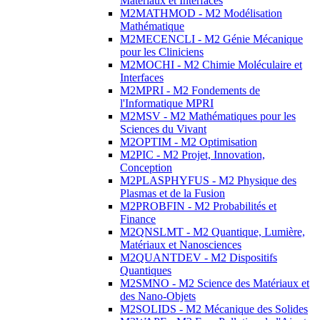
Matériaux et Interfaces
M2MATHMOD - M2 Modélisation
Mathématique
M2MECENCLI - M2 Génie Mécanique
pour les Cliniciens
M2MOCHI - M2 Chimie Moléculaire et
Interfaces
M2MPRI - M2 Fondements de
l'Informatique MPRI
M2MSV - M2 Mathématiques pour les
Sciences du Vivant
M2OPTIM - M2 Optimisation
M2PIC - M2 Projet, Innovation,
Conception
M2PLASPHYFUS - M2 Physique des
Plasmas et de la Fusion
M2PROBFIN - M2 Probabilités et
Finance
M2QNSLMT - M2 Quantique, Lumière,
Matériaux et Nanosciences
M2QUANTDEV - M2 Dispositifs
Quantiques
M2SMNO - M2 Science des Matériaux et
des Nano-Objets
M2SOLIDS - M2 Mécanique des Solides