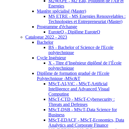
M2WAPE - M2 Eau, Pollution de l'Air et
Energies
Mastère spécialisé (Master)
MS ETRE - MS Energies Renouvelables :
Technologies et Entrepreneuriat (Master)
Programme d'échange
EuroteQ - Diplôme EuroteQ
Catalogue 2022 - 2023
Bachelor
BS - Bachelor of Science de l'Ecole
polytechnique
Cycle Ingénieur
X - Titre d’Ingénieur diplômé de l’École
polytechnique
Diplôme de formation gradué de l'Ecole
Polytechnique -MSc&T
MScT-AI-ViC - MScT-Artificial
Intelligence and Advanced Visual
Computing
MScT-CTD - MScT-Cybersecurity :
Threats and Defenses
MScT-DSB - MScT-Data Science for
Business
MScT-EDACF - MScT-Economics, Data
Analytics and Corporate Finance