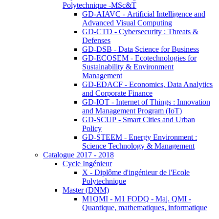
Polytechnique -MSc&T
GD-AIAVC - Artificial Intelligence and
Advanced Visual Computing
GD-CTD - Cybersecurity : Threats &
Defenses
GD-DSB - Data Science for Business
GD-ECOSEM - Ecotechnologies for
Sustainability & Environment
Management
GD-EDACF - Economics, Data Analytics
and Corporate Finance
GD-IOT - Internet of Things : Innovation
and Management Program (IoT)
GD-SCUP - Smart Cities and Urban
Policy
GD-STEEM - Energy Environment :
Science Technology & Management
Catalogue 2017 - 2018
Cycle Ingénieur
X - Diplôme d'ingénieur de l'Ecole
Polytechnique
Master (DNM)
M1QMI - M1 FODQ - Maj. QMI -
Quantique, mathematiques, informatique