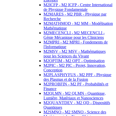
Energies
M2ICFP - M2 ICFP - Centre International
de Physique Fondamentale
M2MARES - M2 PBR - Physique par
Recherche
M2MATHMOD - M2 MM - Modélisation
Mathématique
M2MECENCLI - M2 MECENCLI -
Génie Mécanique pour les Cliniciens
M2MPRI - M2 MPRI - Fondements de
l'Informatique
M2MSV - M2 MSV - Mathématiques
pour les Sciences du Vivant
M2OPTIM - M2 OPT - Optimisation
M2PIC - M2 PIC - Projet, Innovation,
Conception
M2PLASPHYFUS - M2 PPF - Physique
des Plasmas et de la Fusion
M2PROBFIN - M2 PF - Probabilités et
Finance
M2QLMN - M2 QLMN - Quantique,
Lumière, Matériaux et Nanosciences
M2QUANTDEV - M2 QD - Dispositifs
Quantiques
M2SMNO - M2 SMNO - Science des