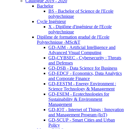
Catalogue 2019 - 2020
Bachelor
BS - Bachelor of Science de l'Ecole
polytechnique
Cycle Ingénieur
X - Diplôme d'ingénieur de l'Ecole
polytechnique
Diplôme de formation gradué de l'Ecole
Polytechnique -MSc&T
GD-AIM - Artificial Intelligence and
Advanced Visual Computing
GD-CYBSEC - Cybersecurity : Threats
and Defenses
GD-DSB - Data Science for Business
GD-EDCF - Economics, Data Analytics
and Corporate Finance
GD-EESTM - Energy Environment :
Science Technology & Management
GD-ESEM - Ecotechnologies for
Sustainability & Environment
Management
GD-IOT - Internet of Things : Innovation
and Management Program (IoT)
GD-SCUP - Smart Cities and Urban
Policy