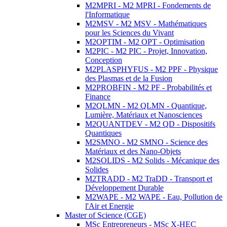
M2MPRI - M2 MPRI - Fondements de
l'Informatique
M2MSV - M2 MSV - Mathématiques
pour les Sciences du Vivant
M2OPTIM - M2 OPT - Optimisation
M2PIC - M2 PIC - Projet, Innovation,
Conception
M2PLASPHYFUS - M2 PPF - Physique
des Plasmas et de la Fusion
M2PROBFIN - M2 PF - Probabilités et
Finance
M2QLMN - M2 QLMN - Quantique,
Lumière, Matériaux et Nanosciences
M2QUANTDEV - M2 QD - Dispositifs
Quantiques
M2SMNO - M2 SMNO - Science des
Matériaux et des Nano-Objets
M2SOLIDS - M2 Solids - Mécanique des
Solides
M2TRADD - M2 TraDD - Transport et
Développement Durable
M2WAPE - M2 WAPE - Eau, Pollution de
l'Air et Energie
Master of Science (CGE)
MSc Entrepreneurs - MSc X-HEC