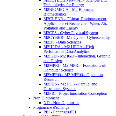
M1SCTECHNRJ - M1 - Sciences and
Technologies for Energy
M2BIOMECA - M2 Biomeca -
Biomechanics
M2CLEAR - CLimat, Environnement,
Applications et Recherche - Water, Air,
Pollution and Energy
M2CPS - Cyber Physical System
M2CYBER - M2 Cyber - Cybersecurity
M2DS - Data Sciences
M2HPDA - M2 HPDA - High
Performance Data Analytics
M2IGD - M2 IGD - Interaction, Graphic
and Design
M2MPRI - M2 MPRI - Foudations of
Computer Science
M2MPRO - M2 MPRO - Operation
Research
M2PDS - M2 PDS - Parallel and
Distributed Systems
M2PIC - Projet Innovation Conception
Non Diplomant
ND - Non Diplomant
Programme d'échange
PEI - Echanges PEI