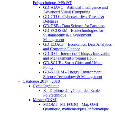
Polytechnique -MSc&T
GD-AIAVC - Artificial Intelligence and
Advanced Visual Computing
GD-CTD - Cybersecurity : Threats &
Defenses
GD-DSB - Data Science for Business
GD-ECOSEM - Ecotechnologies for
Sustainability & Environment
Management
GD-EDACF - Economics, Data Analytics
and Corporate Finance
GD-IOT - Internet of Things : Innovation
and Management Program (IoT)
GD-SCUP - Smart Cities and Urban
Policy
GD-STEEM - Energy Environment :
Science Technology & Management
Catalogue 2017 - 2018
Cycle Ingénieur
X - Diplôme d'ingénieur de l'Ecole
Polytechnique
Master (DNM)
M1QMI - M1 FODQ - Maj. QMI -
Quantique, mathematiques, informatique