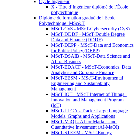
Cycle Ingénieur
X - Titre d’Ingénieur diplômé de l’École
polytechnique
Diplôme de formation gradué de l'Ecole
Polytechnique -MSc&T
MScT-CyS - MScT-Cybersecurity (CyS)
MScT-DDDF - MScT-Double Degree
Data and Finance (DDDF)
MScT-DEPP - MScT-Data and Economics
for Public Policy (DEPP)
MScT-DSAIB - MScT-Data Science and
AI for Business
MScT-EDACF - MScT-Economics, Data
Analytics and Corporate Finance
MScT-EESM - MScT-Environmental
Engineering and Sustainability
Management
MScT-IOT - MScT-Internet of Things :
Innovation and Management Program
(IoT)
MScT-LLGA - Track : Large Language
Models, Graphs and Applications
MScT-MaQI - AI for Markets and
Quantitative Investment (AI-MaQI)
MScT-STEEM - MScT-Energy