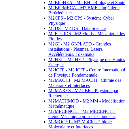
M2BIOHEA - M2 BH - Biologie et Santé
M2BIOMECA - M2 BME - Ingénierie
BioMédicale
M2CPS - M2 CPS - Système Cyber
Physique
M2DS - M2 DS - Data Science
M2FLUIDS - M2 Fluids - Mécanique des
Fluides
M2GI - M2 GI-PLATO - Grandes
installations - Plasmas, Lasers,
Accélérateurs, Tokamaks
M2HEP - M2 HEP - Physique des Hautes
Energies
M2ICFP - M2 ICFP - Centre International
de Physique Fondamentale
M2MACHI - M2 MACHI - Chimie des
Matériaux et Interfaces
M2MARES - M2 PBR - Physique par
Recherche
M2MATHMOD - M2 MM - Modélisation
Mathématique
M2MECENCLI - M2 MECENCLI -
Génie Mécanique pour les Cliniciens
M2MOCHI - M2 MoChI - Chimie
Moléculaire et Interfaces