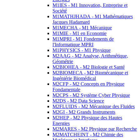
M1IES - M1 Innovation, Entreprise et
Société
M1MATHJHADA - M1 Mathématiques
Jacques Hadamard
M1MECHA - M1 Mécanique
M1MIE - M1 en Economie
M1MPRI - M1 Fondements de
l'Informatique MPRI
M1PHYSICS - M1 Physique
M2AAG - M2 Analyse, Arithmétique,
Géométrie
M2BIOHEA - M2 Biologie et Santé
M2BIOMECA - M2 Biomécanique et
Ingéniérie Biomédical
M2CFP - M2 Concepts en Physique
Fondamentale
M2CPS - M2 Système Cyber Physique
M2DS - M2 Data Science
M2FLUIDS - M2 Mécanique des Fluides
M2GI - M2 Grands Instruments
M2HEP - M2 Physique des Hautes
Energies
M2MARES - M2 Physique par Recherche
M2MATCHEINT - M2 Chimie des