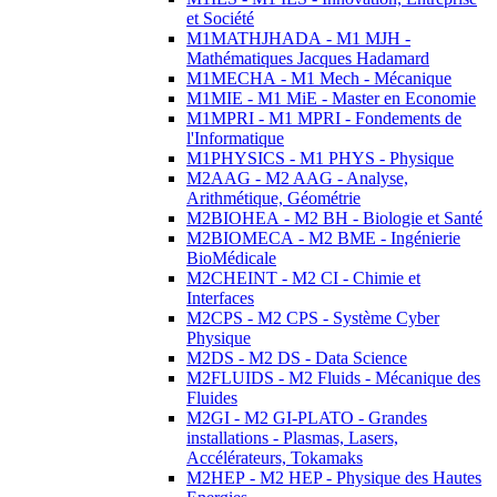
et Société
M1MATHJHADA - M1 MJH -
Mathématiques Jacques Hadamard
M1MECHA - M1 Mech - Mécanique
M1MIE - M1 MiE - Master en Economie
M1MPRI - M1 MPRI - Fondements de
l'Informatique
M1PHYSICS - M1 PHYS - Physique
M2AAG - M2 AAG - Analyse,
Arithmétique, Géométrie
M2BIOHEA - M2 BH - Biologie et Santé
M2BIOMECA - M2 BME - Ingénierie
BioMédicale
M2CHEINT - M2 CI - Chimie et
Interfaces
M2CPS - M2 CPS - Système Cyber
Physique
M2DS - M2 DS - Data Science
M2FLUIDS - M2 Fluids - Mécanique des
Fluides
M2GI - M2 GI-PLATO - Grandes
installations - Plasmas, Lasers,
Accélérateurs, Tokamaks
M2HEP - M2 HEP - Physique des Hautes