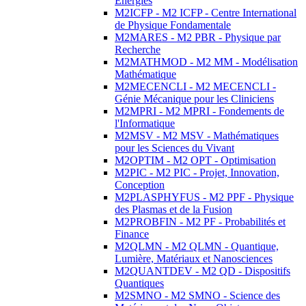
Energies
M2ICFP - M2 ICFP - Centre International
de Physique Fondamentale
M2MARES - M2 PBR - Physique par
Recherche
M2MATHMOD - M2 MM - Modélisation
Mathématique
M2MECENCLI - M2 MECENCLI -
Génie Mécanique pour les Cliniciens
M2MPRI - M2 MPRI - Fondements de
l'Informatique
M2MSV - M2 MSV - Mathématiques
pour les Sciences du Vivant
M2OPTIM - M2 OPT - Optimisation
M2PIC - M2 PIC - Projet, Innovation,
Conception
M2PLASPHYFUS - M2 PPF - Physique
des Plasmas et de la Fusion
M2PROBFIN - M2 PF - Probabilités et
Finance
M2QLMN - M2 QLMN - Quantique,
Lumière, Matériaux et Nanosciences
M2QUANTDEV - M2 QD - Dispositifs
Quantiques
M2SMNO - M2 SMNO - Science des