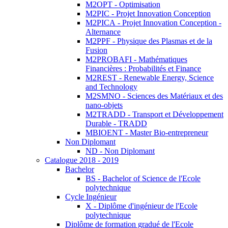
M2OPT - Optimisation
M2PIC - Projet Innovation Conception
M2PICA - Projet Innovation Conception -
Alternance
M2PPF - Physique des Plasmas et de la
Fusion
M2PROBAFI - Mathématiques
Financières : Probabilités et Finance
M2REST - Renewable Energy, Science
and Technology
M2SMNO - Sciences des Matériaux et des
nano-objets
M2TRADD - Transport et Développement
Durable - TRADD
MBIOENT - Master Bio-entrepreneur
Non Diplomant
ND - Non Diplomant
Catalogue 2018 - 2019
Bachelor
BS - Bachelor of Science de l'Ecole
polytechnique
Cycle Ingénieur
X - Diplôme d'ingénieur de l'Ecole
polytechnique
Diplôme de formation gradué de l'Ecole