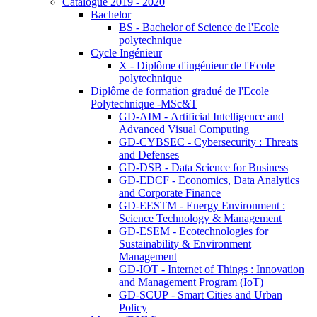
Catalogue 2019 - 2020
Bachelor
BS - Bachelor of Science de l'Ecole
polytechnique
Cycle Ingénieur
X - Diplôme d'ingénieur de l'Ecole
polytechnique
Diplôme de formation gradué de l'Ecole
Polytechnique -MSc&T
GD-AIM - Artificial Intelligence and
Advanced Visual Computing
GD-CYBSEC - Cybersecurity : Threats
and Defenses
GD-DSB - Data Science for Business
GD-EDCF - Economics, Data Analytics
and Corporate Finance
GD-EESTM - Energy Environment :
Science Technology & Management
GD-ESEM - Ecotechnologies for
Sustainability & Environment
Management
GD-IOT - Internet of Things : Innovation
and Management Program (IoT)
GD-SCUP - Smart Cities and Urban
Policy