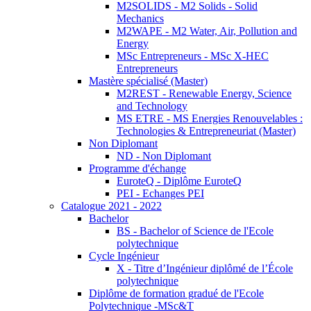
M2SOLIDS - M2 Solids - Solid
Mechanics
M2WAPE - M2 Water, Air, Pollution and
Energy
MSc Entrepreneurs - MSc X-HEC
Entrepreneurs
Mastère spécialisé (Master)
M2REST - Renewable Energy, Science
and Technology
MS ETRE - MS Energies Renouvelables :
Technologies & Entrepreneuriat (Master)
Non Diplomant
ND - Non Diplomant
Programme d'échange
EuroteQ - Diplôme EuroteQ
PEI - Echanges PEI
Catalogue 2021 - 2022
Bachelor
BS - Bachelor of Science de l'Ecole
polytechnique
Cycle Ingénieur
X - Titre d’Ingénieur diplômé de l’École
polytechnique
Diplôme de formation gradué de l'Ecole
Polytechnique -MSc&T