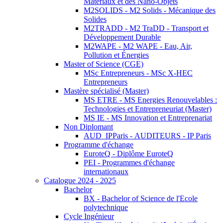
Matériaux et des Nano-Objets
M2SOLIDS - M2 Solids - Mécanique des
Solides
M2TRADD - M2 TraDD - Transport et
Développement Durable
M2WAPE - M2 WAPE - Eau, Air,
Pollution et Énergies
Master of Science (CGE)
MSc Entrepreneurs - MSc X-HEC
Entrepreneurs
Mastère spécialisé (Master)
MS ETRE - MS Energies Renouvelables :
Technologies et Entrepreneuriat (Master)
MS IE - MS Innovation et Entreprenariat
Non Diplomant
AUD_IPParis - AUDITEURS - IP Paris
Programme d'échange
EuroteQ - Diplôme EuroteQ
PEI - Programmes d'échange
internationaux
Catalogue 2024 - 2025
Bachelor
BX - Bachelor of Science de l'Ecole
polytechnique
Cycle Ingénieur