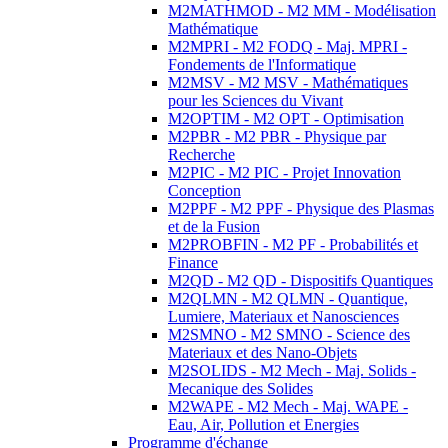
M2MATHMOD - M2 MM - Modélisation
Mathématique
M2MPRI - M2 FODQ - Maj. MPRI -
Fondements de l'Informatique
M2MSV - M2 MSV - Mathématiques
pour les Sciences du Vivant
M2OPTIM - M2 OPT - Optimisation
M2PBR - M2 PBR - Physique par
Recherche
M2PIC - M2 PIC - Projet Innovation
Conception
M2PPF - M2 PPF - Physique des Plasmas
et de la Fusion
M2PROBFIN - M2 PF - Probabilités et
Finance
M2QD - M2 QD - Dispositifs Quantiques
M2QLMN - M2 QLMN - Quantique,
Lumiere, Materiaux et Nanosciences
M2SMNO - M2 SMNO - Science des
Materiaux et des Nano-Objets
M2SOLIDS - M2 Mech - Maj. Solids -
Mecanique des Solides
M2WAPE - M2 Mech - Maj. WAPE -
Eau, Air, Pollution et Energies
Programme d'échange