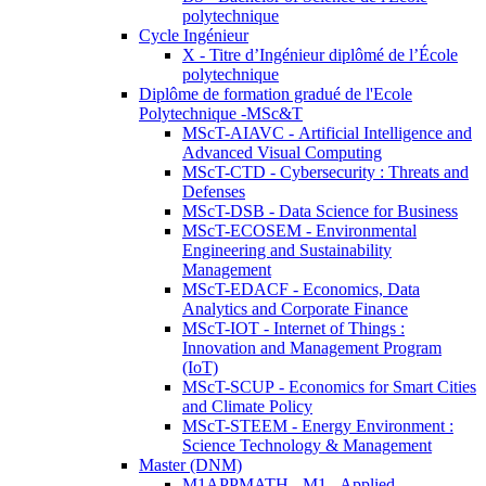
polytechnique
Cycle Ingénieur
X - Titre d’Ingénieur diplômé de l’École
polytechnique
Diplôme de formation gradué de l'Ecole
Polytechnique -MSc&T
MScT-AIAVC - Artificial Intelligence and
Advanced Visual Computing
MScT-CTD - Cybersecurity : Threats and
Defenses
MScT-DSB - Data Science for Business
MScT-ECOSEM - Environmental
Engineering and Sustainability
Management
MScT-EDACF - Economics, Data
Analytics and Corporate Finance
MScT-IOT - Internet of Things :
Innovation and Management Program
(IoT)
MScT-SCUP - Economics for Smart Cities
and Climate Policy
MScT-STEEM - Energy Environment :
Science Technology & Management
Master (DNM)
M1APPMATH - M1 - Applied