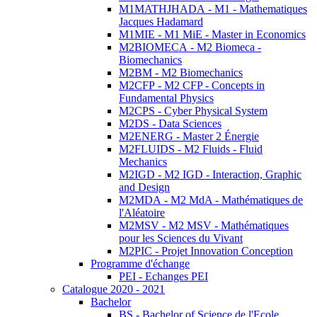
M1MATHJHADA - M1 - Mathematiques
Jacques Hadamard
M1MIE - M1 MiE - Master in Economics
M2BIOMECA - M2 Biomeca -
Biomechanics
M2BM - M2 Biomechanics
M2CFP - M2 CFP - Concepts in
Fundamental Physics
M2CPS - Cyber Physical System
M2DS - Data Sciences
M2ENERG - Master 2 Énergie
M2FLUIDS - M2 Fluids - Fluid
Mechanics
M2IGD - M2 IGD - Interaction, Graphic
and Design
M2MDA - M2 MdA - Mathématiques de
l'Aléatoire
M2MSV - M2 MSV - Mathématiques
pour les Sciences du Vivant
M2PIC - Projet Innovation Conception
Programme d'échange
PEI - Echanges PEI
Catalogue 2020 - 2021
Bachelor
BS - Bachelor of Science de l'Ecole