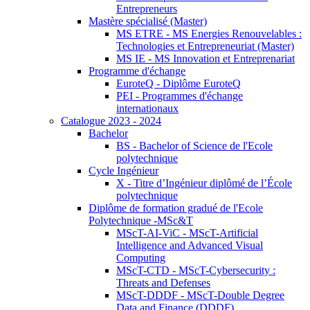
Entrepreneurs
Mastère spécialisé (Master)
MS ETRE - MS Energies Renouvelables :
Technologies et Entrepreneuriat (Master)
MS IE - MS Innovation et Entreprenariat
Programme d'échange
EuroteQ - Diplôme EuroteQ
PEI - Programmes d'échange
internationaux
Catalogue 2023 - 2024
Bachelor
BS - Bachelor of Science de l'Ecole
polytechnique
Cycle Ingénieur
X - Titre d’Ingénieur diplômé de l’École
polytechnique
Diplôme de formation gradué de l'Ecole
Polytechnique -MSc&T
MScT-AI-ViC - MScT-Artificial
Intelligence and Advanced Visual
Computing
MScT-CTD - MScT-Cybersecurity :
Threats and Defenses
MScT-DDDF - MScT-Double Degree
Data and Finance (DDDF)