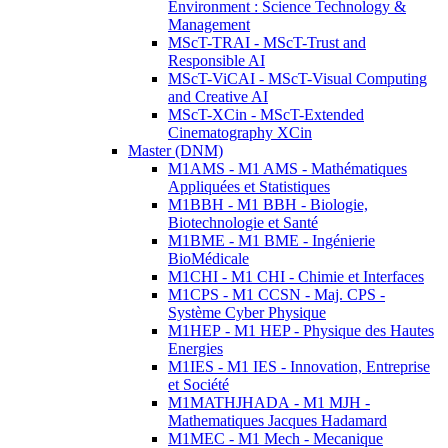
Environment : Science Technology &
Management
MScT-TRAI - MScT-Trust and
Responsible AI
MScT-ViCAI - MScT-Visual Computing
and Creative AI
MScT-XCin - MScT-Extended
Cinematography XCin
Master (DNM)
M1AMS - M1 AMS - Mathématiques
Appliquées et Statistiques
M1BBH - M1 BBH - Biologie,
Biotechnologie et Santé
M1BME - M1 BME - Ingénierie
BioMédicale
M1CHI - M1 CHI - Chimie et Interfaces
M1CPS - M1 CCSN - Maj. CPS -
Système Cyber Physique
M1HEP - M1 HEP - Physique des Hautes
Energies
M1IES - M1 IES - Innovation, Entreprise
et Société
M1MATHJHADA - M1 MJH -
Mathematiques Jacques Hadamard
M1MEC - M1 Mech - Mecanique