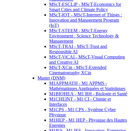
MScT-ESCLiP - MScT-Economics for
Smart Cities and Climate Policy
MScT-IOT - MScT-Internet of Things :
Innovation and Management Program
(IoT)
MScT-STEEM - MScT-Energy
Environment : Science Technology &
Management
MScT-TRAI - MScT-Trust and
Responsible AI
MScT-ViCAI - MScT-Visual Computing
and Creative AI
MScT-XCin - MScT-Extended
Cinematography XCin
Master (DNM)
M1APPMATH - M1 APPMS -
Mathématiques Appliquées et Statistiques
M1BIOHEA - M1 BH - Biologie et Santé
M1CHEINT - M1 CI - Chimie et
Interfaces
M1CPS - M1 CPS - Système Cyber
Physique
M1HEP - M1 HEP - Physique des Hautes
Energies
M1IES - M1 IES - Innovation, Entreprise