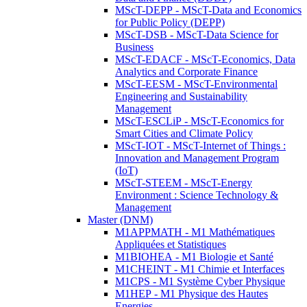
MScT-DEPP - MScT-Data and Economics
for Public Policy (DEPP)
MScT-DSB - MScT-Data Science for
Business
MScT-EDACF - MScT-Economics, Data
Analytics and Corporate Finance
MScT-EESM - MScT-Environmental
Engineering and Sustainability
Management
MScT-ESCLiP - MScT-Economics for
Smart Cities and Climate Policy
MScT-IOT - MScT-Internet of Things :
Innovation and Management Program
(IoT)
MScT-STEEM - MScT-Energy
Environment : Science Technology &
Management
Master (DNM)
M1APPMATH - M1 Mathématiques
Appliquées et Statistiques
M1BIOHEA - M1 Biologie et Santé
M1CHEINT - M1 Chimie et Interfaces
M1CPS - M1 Système Cyber Physique
M1HEP - M1 Physique des Hautes
Energies