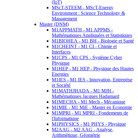
(IoT)
MScT-STEEM - MScT-Energy
Environment : Science Technology &
Management
Master (DNM)
M1APPMATH - M1 APPMS -
Mathématiques Appliquées et Statistiques
M1BIOHEA - M1 BH - Biologie et Santé
M1CHEINT - M1 CI - Chimie et
Interfaces
M1CPS - M1 CPS - Système Cyber
Physique
M1HEP - M1 HEP - Physique des Hautes
Energies
M1IES - M1 IES - Innovation, Entreprise
et Société
M1MATHJHADA - M1 MJH -
Mathématiques Jacques Hadamard
M1MECHA - M1 Mech - Mécanique
M1MIE - M1 MiE - Master en Economie
M1MPRI - M1 MPRI - Fondements de
l'Informatique
M1PHYSICS - M1 PHYS - Physique
M2AAG - M2 AAG - Analyse,
Arithmétique, Géométrie