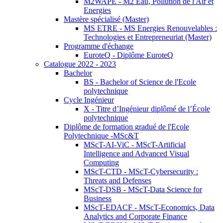
M2WAPE - M2 Eau, Pollution de l'Air et
Energies
Mastère spécialisé (Master)
MS ETRE - MS Energies Renouvelables :
Technologies et Entrepreneuriat (Master)
Programme d'échange
EuroteQ - Diplôme EuroteQ
Catalogue 2022 - 2023
Bachelor
BS - Bachelor of Science de l'Ecole
polytechnique
Cycle Ingénieur
X - Titre d’Ingénieur diplômé de l’École
polytechnique
Diplôme de formation gradué de l'Ecole
Polytechnique -MSc&T
MScT-AI-ViC - MScT-Artificial
Intelligence and Advanced Visual
Computing
MScT-CTD - MScT-Cybersecurity :
Threats and Defenses
MScT-DSB - MScT-Data Science for
Business
MScT-EDACF - MScT-Economics, Data
Analytics and Corporate Finance