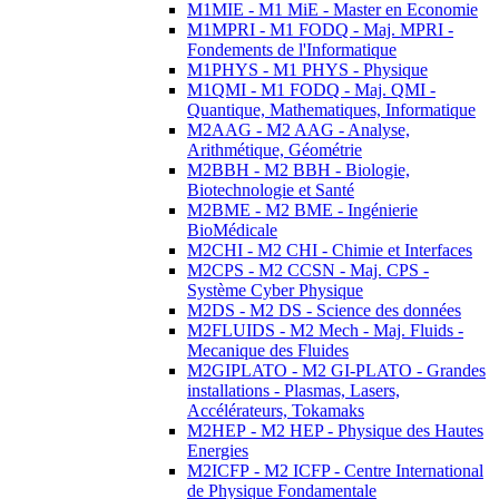
M1MIE - M1 MiE - Master en Economie
M1MPRI - M1 FODQ - Maj. MPRI -
Fondements de l'Informatique
M1PHYS - M1 PHYS - Physique
M1QMI - M1 FODQ - Maj. QMI -
Quantique, Mathematiques, Informatique
M2AAG - M2 AAG - Analyse,
Arithmétique, Géométrie
M2BBH - M2 BBH - Biologie,
Biotechnologie et Santé
M2BME - M2 BME - Ingénierie
BioMédicale
M2CHI - M2 CHI - Chimie et Interfaces
M2CPS - M2 CCSN - Maj. CPS -
Système Cyber Physique
M2DS - M2 DS - Science des données
M2FLUIDS - M2 Mech - Maj. Fluids -
Mecanique des Fluides
M2GIPLATO - M2 GI-PLATO - Grandes
installations - Plasmas, Lasers,
Accélérateurs, Tokamaks
M2HEP - M2 HEP - Physique des Hautes
Energies
M2ICFP - M2 ICFP - Centre International
de Physique Fondamentale