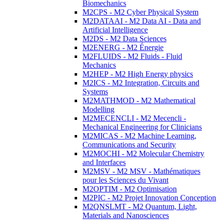
Biomechanics
M2CPS - M2 Cyber Physical System
M2DATAAI - M2 Data AI - Data and
Artificial Intelligence
M2DS - M2 Data Sciences
M2ENERG - M2 Énergie
M2FLUIDS - M2 Fluids - Fluid
Mechanics
M2HEP - M2 High Energy physics
M2ICS - M2 Integration, Circuits and
Systems
M2MATHMOD - M2 Mathematical
Modelling
M2MECENCLI - M2 Mecencli -
Mechanical Engineering for Clinicians
M2MICAS - M2 Machine Learning,
Communications and Security
M2MOCHI - M2 Molecular Chemistry
and Interfaces
M2MSV - M2 MSV - Mathématiques
pour les Sciences du Vivant
M2OPTIM - M2 Optimisation
M2PIC - M2 Projet Innovation Conception
M2QNSLMT - M2 Quantum, Light,
Materials and Nanosciences