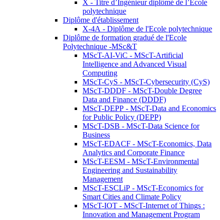
X - Titre d’Ingénieur diplômé de l’École
polytechnique
Diplôme d'établissement
X-4A - Diplôme de l'Ecole polytechnique
Diplôme de formation gradué de l'Ecole
Polytechnique -MSc&T
MScT-AI-ViC - MScT-Artificial
Intelligence and Advanced Visual
Computing
MScT-CyS - MScT-Cybersecurity (CyS)
MScT-DDDF - MScT-Double Degree
Data and Finance (DDDF)
MScT-DEPP - MScT-Data and Economics
for Public Policy (DEPP)
MScT-DSB - MScT-Data Science for
Business
MScT-EDACF - MScT-Economics, Data
Analytics and Corporate Finance
MScT-EESM - MScT-Environmental
Engineering and Sustainability
Management
MScT-ESCLiP - MScT-Economics for
Smart Cities and Climate Policy
MScT-IOT - MScT-Internet of Things :
Innovation and Management Program