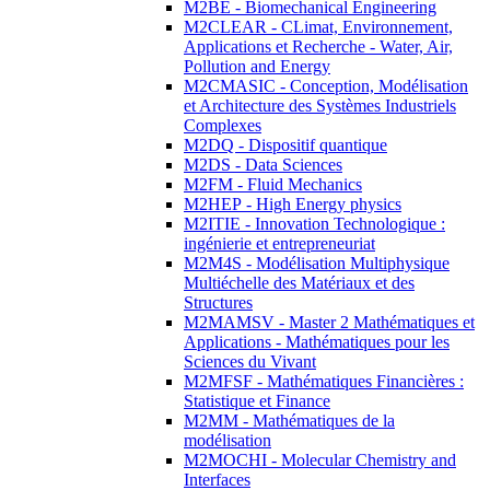
M2BE - Biomechanical Engineering
M2CLEAR - CLimat, Environnement,
Applications et Recherche - Water, Air,
Pollution and Energy
M2CMASIC - Conception, Modélisation
et Architecture des Systèmes Industriels
Complexes
M2DQ - Dispositif quantique
M2DS - Data Sciences
M2FM - Fluid Mechanics
M2HEP - High Energy physics
M2ITIE - Innovation Technologique :
ingénierie et entrepreneuriat
M2M4S - Modélisation Multiphysique
Multiéchelle des Matériaux et des
Structures
M2MAMSV - Master 2 Mathématiques et
Applications - Mathématiques pour les
Sciences du Vivant
M2MFSF - Mathématiques Financières :
Statistique et Finance
M2MM - Mathématiques de la
modélisation
M2MOCHI - Molecular Chemistry and
Interfaces