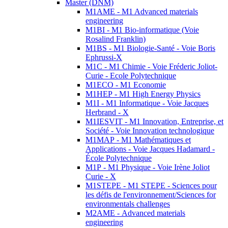
Master (DNM)
M1AME - M1 Advanced materials
engineering
M1BI - M1 Bio-informatique (Voie
Rosalind Franklin)
M1BS - M1 Biologie-Santé - Voie Boris
Ephrussi-X
M1C - M1 Chimie - Voie Fréderic Joliot-
Curie - Ecole Polytechnique
M1ECO - M1 Economie
M1HEP - M1 High Energy Physics
M1I - M1 Informatique - Voie Jacques
Herbrand - X
M1IESVIT - M1 Innovation, Entreprise, et
Société - Voie Innovation technologique
M1MAP - M1 Mathématiques et
Applications - Voie Jacques Hadamard -
École Polytechnique
M1P - M1 Physique - Voie Irène Joliot
Curie - X
M1STEPE - M1 STEPE - Sciences pour
les défis de l'environnement/Sciences for
environmentals challenges
M2AME - Advanced materials
engineering