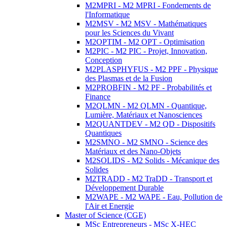
M2MPRI - M2 MPRI - Fondements de
l'Informatique
M2MSV - M2 MSV - Mathématiques
pour les Sciences du Vivant
M2OPTIM - M2 OPT - Optimisation
M2PIC - M2 PIC - Projet, Innovation,
Conception
M2PLASPHYFUS - M2 PPF - Physique
des Plasmas et de la Fusion
M2PROBFIN - M2 PF - Probabilités et
Finance
M2QLMN - M2 QLMN - Quantique,
Lumière, Matériaux et Nanosciences
M2QUANTDEV - M2 QD - Dispositifs
Quantiques
M2SMNO - M2 SMNO - Science des
Matériaux et des Nano-Objets
M2SOLIDS - M2 Solids - Mécanique des
Solides
M2TRADD - M2 TraDD - Transport et
Développement Durable
M2WAPE - M2 WAPE - Eau, Pollution de
l'Air et Energie
Master of Science (CGE)
MSc Entrepreneurs - MSc X-HEC