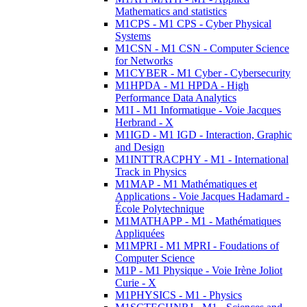
Mathematics and statistics
M1CPS - M1 CPS - Cyber Physical
Systems
M1CSN - M1 CSN - Computer Science
for Networks
M1CYBER - M1 Cyber - Cybersecurity
M1HPDA - M1 HPDA - High
Performance Data Analytics
M1I - M1 Informatique - Voie Jacques
Herbrand - X
M1IGD - M1 IGD - Interaction, Graphic
and Design
M1INTTRACPHY - M1 - International
Track in Physics
M1MAP - M1 Mathématiques et
Applications - Voie Jacques Hadamard -
École Polytechnique
M1MATHAPP - M1 - Mathématiques
Appliquées
M1MPRI - M1 MPRI - Foudations of
Computer Science
M1P - M1 Physique - Voie Irène Joliot
Curie - X
M1PHYSICS - M1 - Physics