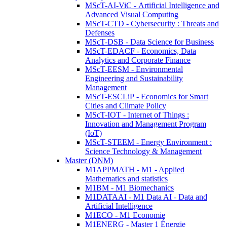
MScT-AI-ViC - Artificial Intelligence and
Advanced Visual Computing
MScT-CTD - Cybersecurity : Threats and
Defenses
MScT-DSB - Data Science for Business
MScT-EDACF - Economics, Data
Analytics and Corporate Finance
MScT-EESM - Environmental
Engineering and Sustainability
Management
MScT-ESCLiP - Economics for Smart
Cities and Climate Policy
MScT-IOT - Internet of Things :
Innovation and Management Program
(IoT)
MScT-STEEM - Energy Environment :
Science Technology & Management
Master (DNM)
M1APPMATH - M1 - Applied
Mathematics and statistics
M1BM - M1 Biomechanics
M1DATAAI - M1 Data AI - Data and
Artificial Intelligence
M1ECO - M1 Economie
M1ENERG - Master 1 Énergie