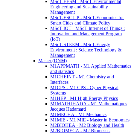
MScT-EESM - MScT-Environmental
Engineering and Sustainability
Management
MScT-ESCLiP - MScT-Economics for
Smart Cities and Climate Policy
MScT-IOT - MScT-Internet of Things :
Innovation and Management Program
(IoT)
MScT-STEEM - MScT-Energy
Environment : Science Technology &
Management
Master (DNM)
M1APPMATH - M1 Applied Mathematics
and statistics
M1CHEINT - M1 Chemistry and
Interfaces
M1CPS - M1 CPS - Cyber Physical
Systems
M1HEP - M1 High Energy Physics
M1MATHJHADA - M1 Mathematiques
Jacques Hadamard
M1MECHA - M1 Mechanics
M1MIE - M1 MIE - Master in Economics
M2BIOHEA - M2 Biology and Health
M2BIOMECA - M2 Biomeca -