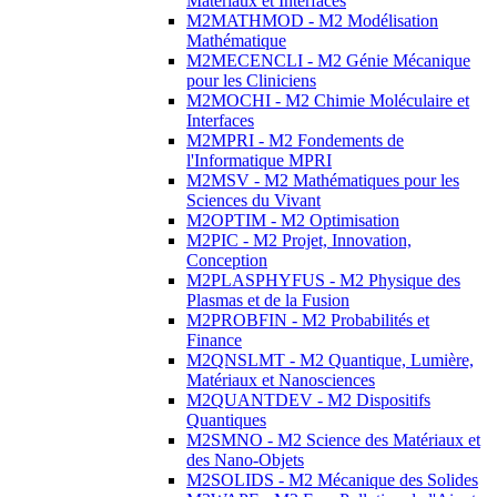
Matériaux et Interfaces
M2MATHMOD - M2 Modélisation
Mathématique
M2MECENCLI - M2 Génie Mécanique
pour les Cliniciens
M2MOCHI - M2 Chimie Moléculaire et
Interfaces
M2MPRI - M2 Fondements de
l'Informatique MPRI
M2MSV - M2 Mathématiques pour les
Sciences du Vivant
M2OPTIM - M2 Optimisation
M2PIC - M2 Projet, Innovation,
Conception
M2PLASPHYFUS - M2 Physique des
Plasmas et de la Fusion
M2PROBFIN - M2 Probabilités et
Finance
M2QNSLMT - M2 Quantique, Lumière,
Matériaux et Nanosciences
M2QUANTDEV - M2 Dispositifs
Quantiques
M2SMNO - M2 Science des Matériaux et
des Nano-Objets
M2SOLIDS - M2 Mécanique des Solides