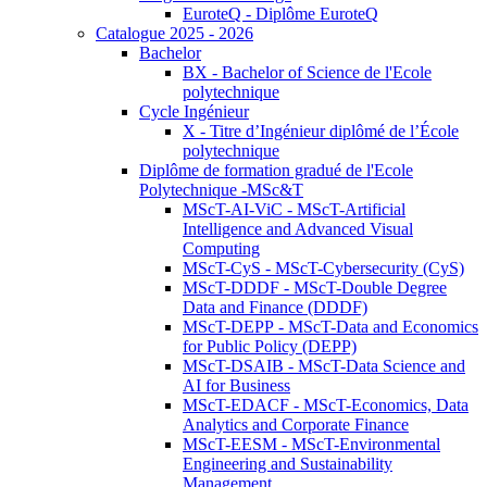
EuroteQ - Diplôme EuroteQ
Catalogue 2025 - 2026
Bachelor
BX - Bachelor of Science de l'Ecole
polytechnique
Cycle Ingénieur
X - Titre d’Ingénieur diplômé de l’École
polytechnique
Diplôme de formation gradué de l'Ecole
Polytechnique -MSc&T
MScT-AI-ViC - MScT-Artificial
Intelligence and Advanced Visual
Computing
MScT-CyS - MScT-Cybersecurity (CyS)
MScT-DDDF - MScT-Double Degree
Data and Finance (DDDF)
MScT-DEPP - MScT-Data and Economics
for Public Policy (DEPP)
MScT-DSAIB - MScT-Data Science and
AI for Business
MScT-EDACF - MScT-Economics, Data
Analytics and Corporate Finance
MScT-EESM - MScT-Environmental
Engineering and Sustainability
Management