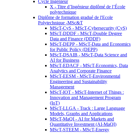
Cycle Ingénieur
X - Titre d’Ingénieur diplômé de l’École
polytechnique
Diplôme de formation gradué de l'Ecole
Polytechnique -MSc&T
MScT-CyS - MScT-Cybersecurity (CyS)
MScT-DDDF - MScT-Double Degree
Data and Finance (DDDF)
MScT-DEPP - MScT-Data and Economics
for Public Policy (DEPP)
MScT-DSAIB - MScT-Data Science and
AI for Business
MScT-EDACF - MScT-Economics, Data
Analytics and Corporate Finance
MScT-EESM - MScT-Environmental
Engineering and Sustainability
Management
MScT-IOT - MScT-Internet of Things :
Innovation and Management Program
(IoT)
MScT-LLGA - Track : Large Language
Models, Graphs and Applications
MScT-MaQI - AI for Markets and
Quantitative Investment (AI-MaQI)
MScT-STEEM - MScT-Energy