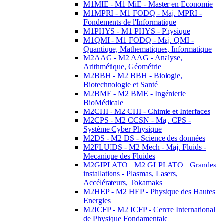
M1MIE - M1 MiE - Master en Economie
M1MPRI - M1 FODQ - Maj. MPRI -
Fondements de l'Informatique
M1PHYS - M1 PHYS - Physique
M1QMI - M1 FODQ - Maj. QMI -
Quantique, Mathematiques, Informatique
M2AAG - M2 AAG - Analyse,
Arithmétique, Géométrie
M2BBH - M2 BBH - Biologie,
Biotechnologie et Santé
M2BME - M2 BME - Ingénierie
BioMédicale
M2CHI - M2 CHI - Chimie et Interfaces
M2CPS - M2 CCSN - Maj. CPS -
Système Cyber Physique
M2DS - M2 DS - Science des données
M2FLUIDS - M2 Mech - Maj. Fluids -
Mecanique des Fluides
M2GIPLATO - M2 GI-PLATO - Grandes
installations - Plasmas, Lasers,
Accélérateurs, Tokamaks
M2HEP - M2 HEP - Physique des Hautes
Energies
M2ICFP - M2 ICFP - Centre International
de Physique Fondamentale