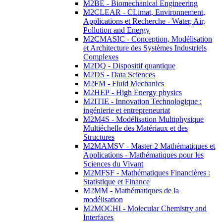
M2BE - Biomechanical Engineering
M2CLEAR - CLimat, Environnement,
Applications et Recherche - Water, Air,
Pollution and Energy
M2CMASIC - Conception, Modélisation
et Architecture des Systèmes Industriels
Complexes
M2DQ - Dispositif quantique
M2DS - Data Sciences
M2FM - Fluid Mechanics
M2HEP - High Energy physics
M2ITIE - Innovation Technologique :
ingénierie et entrepreneuriat
M2M4S - Modélisation Multiphysique
Multiéchelle des Matériaux et des
Structures
M2MAMSV - Master 2 Mathématiques et
Applications - Mathématiques pour les
Sciences du Vivant
M2MFSF - Mathématiques Financières :
Statistique et Finance
M2MM - Mathématiques de la
modélisation
M2MOCHI - Molecular Chemistry and
Interfaces