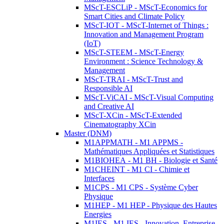
MScT-ESCLiP - MScT-Economics for
Smart Cities and Climate Policy
MScT-IOT - MScT-Internet of Things :
Innovation and Management Program
(IoT)
MScT-STEEM - MScT-Energy
Environment : Science Technology &
Management
MScT-TRAI - MScT-Trust and
Responsible AI
MScT-ViCAI - MScT-Visual Computing
and Creative AI
MScT-XCin - MScT-Extended
Cinematography XCin
Master (DNM)
M1APPMATH - M1 APPMS -
Mathématiques Appliquées et Statistiques
M1BIOHEA - M1 BH - Biologie et Santé
M1CHEINT - M1 CI - Chimie et
Interfaces
M1CPS - M1 CPS - Système Cyber
Physique
M1HEP - M1 HEP - Physique des Hautes
Energies
M1IES - M1 IES - Innovation, Entreprise