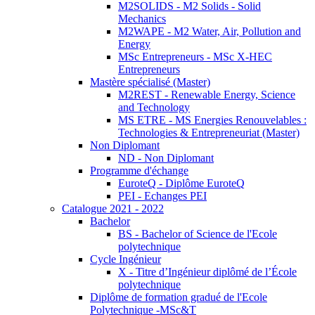
M2SOLIDS - M2 Solids - Solid
Mechanics
M2WAPE - M2 Water, Air, Pollution and
Energy
MSc Entrepreneurs - MSc X-HEC
Entrepreneurs
Mastère spécialisé (Master)
M2REST - Renewable Energy, Science
and Technology
MS ETRE - MS Energies Renouvelables :
Technologies & Entrepreneuriat (Master)
Non Diplomant
ND - Non Diplomant
Programme d'échange
EuroteQ - Diplôme EuroteQ
PEI - Echanges PEI
Catalogue 2021 - 2022
Bachelor
BS - Bachelor of Science de l'Ecole
polytechnique
Cycle Ingénieur
X - Titre d’Ingénieur diplômé de l’École
polytechnique
Diplôme de formation gradué de l'Ecole
Polytechnique -MSc&T