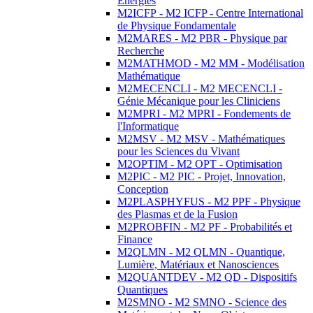
Energies
M2ICFP - M2 ICFP - Centre International
de Physique Fondamentale
M2MARES - M2 PBR - Physique par
Recherche
M2MATHMOD - M2 MM - Modélisation
Mathématique
M2MECENCLI - M2 MECENCLI -
Génie Mécanique pour les Cliniciens
M2MPRI - M2 MPRI - Fondements de
l'Informatique
M2MSV - M2 MSV - Mathématiques
pour les Sciences du Vivant
M2OPTIM - M2 OPT - Optimisation
M2PIC - M2 PIC - Projet, Innovation,
Conception
M2PLASPHYFUS - M2 PPF - Physique
des Plasmas et de la Fusion
M2PROBFIN - M2 PF - Probabilités et
Finance
M2QLMN - M2 QLMN - Quantique,
Lumière, Matériaux et Nanosciences
M2QUANTDEV - M2 QD - Dispositifs
Quantiques
M2SMNO - M2 SMNO - Science des