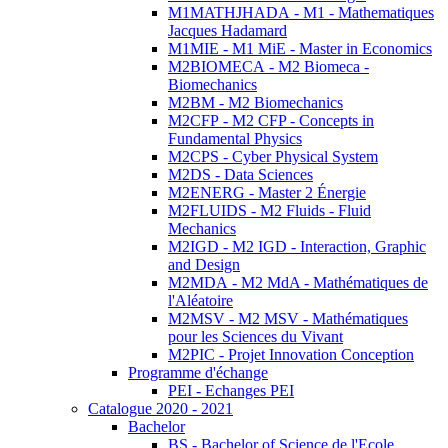
M1MATHJHADA - M1 - Mathematiques
Jacques Hadamard
M1MIE - M1 MiE - Master in Economics
M2BIOMECA - M2 Biomeca -
Biomechanics
M2BM - M2 Biomechanics
M2CFP - M2 CFP - Concepts in
Fundamental Physics
M2CPS - Cyber Physical System
M2DS - Data Sciences
M2ENERG - Master 2 Énergie
M2FLUIDS - M2 Fluids - Fluid
Mechanics
M2IGD - M2 IGD - Interaction, Graphic
and Design
M2MDA - M2 MdA - Mathématiques de
l'Aléatoire
M2MSV - M2 MSV - Mathématiques
pour les Sciences du Vivant
M2PIC - Projet Innovation Conception
Programme d'échange
PEI - Echanges PEI
Catalogue 2020 - 2021
Bachelor
BS - Bachelor of Science de l'Ecole