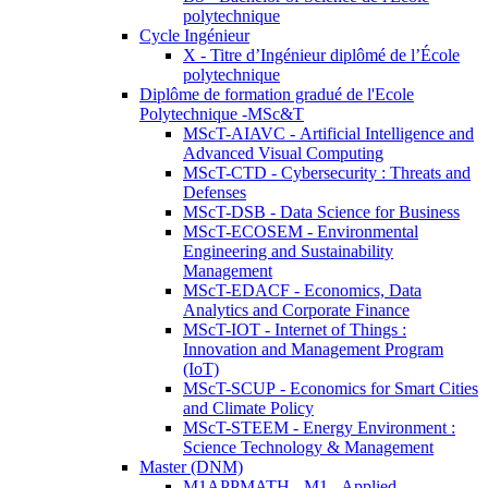
polytechnique
Cycle Ingénieur
X - Titre d’Ingénieur diplômé de l’École
polytechnique
Diplôme de formation gradué de l'Ecole
Polytechnique -MSc&T
MScT-AIAVC - Artificial Intelligence and
Advanced Visual Computing
MScT-CTD - Cybersecurity : Threats and
Defenses
MScT-DSB - Data Science for Business
MScT-ECOSEM - Environmental
Engineering and Sustainability
Management
MScT-EDACF - Economics, Data
Analytics and Corporate Finance
MScT-IOT - Internet of Things :
Innovation and Management Program
(IoT)
MScT-SCUP - Economics for Smart Cities
and Climate Policy
MScT-STEEM - Energy Environment :
Science Technology & Management
Master (DNM)
M1APPMATH - M1 - Applied