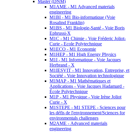
Master (DNM)
M1AME - M1 Advanced materials
engineering
M1BI - M1 Bio-informatique (Voie
Rosalind Franklin)
M1BS - M1 Biologie-Santé - Voie Boris
Ephrussi-X
M1C - M1 Chimie - Voie Fréderic Joliot-
Curie - Ecole Polytechnique
M1ECO - M1 Economie
M1HEP - M1 High Energy Physics
M1I - M1 Informatique - Voie Jacques
Herbrand - X
M1IESVIT - M1 Innovation, Entreprise, et
Société - Voie Innovation technologique
M1MAP - M1 Mathématiques et
Applications - Voie Jacques Hadamard -
École Polytechnique
M1P - M1 Physique - Voie Irène Joliot
Curie - X
M1STEPE - M1 STEPE - Sciences pour
les défis de l'environnement/Sciences for
environmentals challenges
M2AME - Advanced materials
engineering