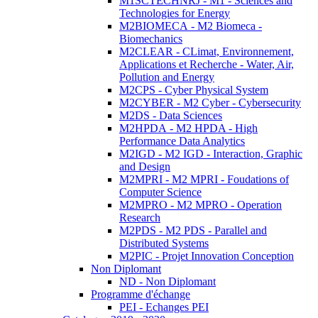
M1SCTECHNRJ - M1 - Sciences and
Technologies for Energy
M2BIOMECA - M2 Biomeca -
Biomechanics
M2CLEAR - CLimat, Environnement,
Applications et Recherche - Water, Air,
Pollution and Energy
M2CPS - Cyber Physical System
M2CYBER - M2 Cyber - Cybersecurity
M2DS - Data Sciences
M2HPDA - M2 HPDA - High
Performance Data Analytics
M2IGD - M2 IGD - Interaction, Graphic
and Design
M2MPRI - M2 MPRI - Foudations of
Computer Science
M2MPRO - M2 MPRO - Operation
Research
M2PDS - M2 PDS - Parallel and
Distributed Systems
M2PIC - Projet Innovation Conception
Non Diplomant
ND - Non Diplomant
Programme d'échange
PEI - Echanges PEI