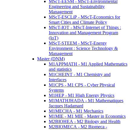
MScT-EESM - MScT-Environmental
Engineering and Sustainability
Management
MScT-ESCLiP - MScT-Economics for
Smart Cities and Climate Policy
MScT-IOT - MScT-Internet of Things :
Innovation and Management Program
(IoT)
MScT-STEEM - MScT-Energy
Environment : Science Technology &
Management
Master (DNM)
M1APPMATH - M1 Applied Mathematics
and statistics
M1CHEINT - M1 Chemistry and
Interfaces
M1CPS - M1 CPS - Cyber Physical
Systems
M1HEP - M1 High Energy Physics
M1MATHJHADA - M1 Mathematiques
Jacques Hadamard
M1MECHA - M1 Mechanics
M1MIE - M1 MIE - Master in Economics
M2BIOHEA - M2 Biology and Health
M2BIOMECA - M2 Biomeca -