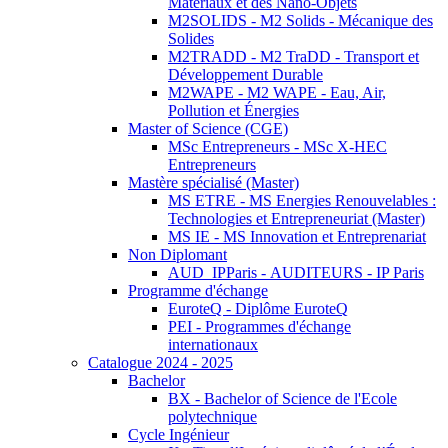
Matériaux et des Nano-Objets
M2SOLIDS - M2 Solids - Mécanique des
Solides
M2TRADD - M2 TraDD - Transport et
Développement Durable
M2WAPE - M2 WAPE - Eau, Air,
Pollution et Énergies
Master of Science (CGE)
MSc Entrepreneurs - MSc X-HEC
Entrepreneurs
Mastère spécialisé (Master)
MS ETRE - MS Energies Renouvelables :
Technologies et Entrepreneuriat (Master)
MS IE - MS Innovation et Entreprenariat
Non Diplomant
AUD_IPParis - AUDITEURS - IP Paris
Programme d'échange
EuroteQ - Diplôme EuroteQ
PEI - Programmes d'échange
internationaux
Catalogue 2024 - 2025
Bachelor
BX - Bachelor of Science de l'Ecole
polytechnique
Cycle Ingénieur