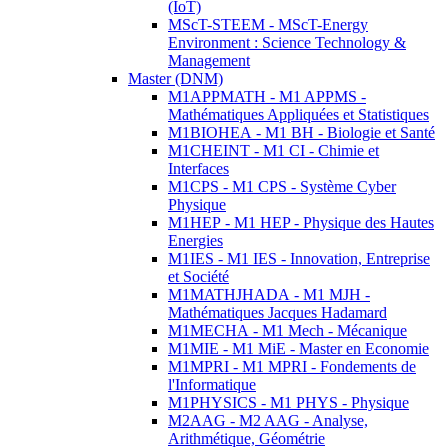
(IoT)
MScT-STEEM - MScT-Energy
Environment : Science Technology &
Management
Master (DNM)
M1APPMATH - M1 APPMS -
Mathématiques Appliquées et Statistiques
M1BIOHEA - M1 BH - Biologie et Santé
M1CHEINT - M1 CI - Chimie et
Interfaces
M1CPS - M1 CPS - Système Cyber
Physique
M1HEP - M1 HEP - Physique des Hautes
Energies
M1IES - M1 IES - Innovation, Entreprise
et Société
M1MATHJHADA - M1 MJH -
Mathématiques Jacques Hadamard
M1MECHA - M1 Mech - Mécanique
M1MIE - M1 MiE - Master en Economie
M1MPRI - M1 MPRI - Fondements de
l'Informatique
M1PHYSICS - M1 PHYS - Physique
M2AAG - M2 AAG - Analyse,
Arithmétique, Géométrie