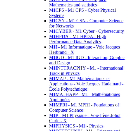
Mathematics and statistics
M1CPS - M1 CPS - Cyber Physical
Systems
M1CSN - M1 CSN - Computer Science
for Networks
M1CYBER - M1 Cyber - Cybersecurity
M1HPDA - M1 HPDA - High
Performance Data Analytics
M1I - M1 Informatique - Voie Jacques
Herbrand - X
M1IGD - M1 IGD - Interaction, Graphic
and Design
M1INTTRACPHY - M1 - International
Track in Physics
M1MAP - M1 Mathématiques et
Applications - Voie Jacques Hadamard -
École Polytechnique
M1MATHAPP - M1 - Mathématiques
Appliquées
M1MPRI - M1 MPRI - Foudations of
Computer Science
M1P - M1 Physique - Voie Irène Joliot
Curie - X
M1PHYSICS - M1 - Physics