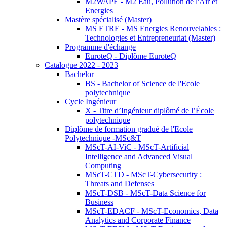
M2WAPE - M2 Eau, Pollution de l'Air et
Energies
Mastère spécialisé (Master)
MS ETRE - MS Energies Renouvelables :
Technologies et Entrepreneuriat (Master)
Programme d'échange
EuroteQ - Diplôme EuroteQ
Catalogue 2022 - 2023
Bachelor
BS - Bachelor of Science de l'Ecole
polytechnique
Cycle Ingénieur
X - Titre d’Ingénieur diplômé de l’École
polytechnique
Diplôme de formation gradué de l'Ecole
Polytechnique -MSc&T
MScT-AI-ViC - MScT-Artificial
Intelligence and Advanced Visual
Computing
MScT-CTD - MScT-Cybersecurity :
Threats and Defenses
MScT-DSB - MScT-Data Science for
Business
MScT-EDACF - MScT-Economics, Data
Analytics and Corporate Finance