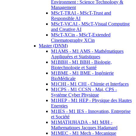
Environment : Science Technology &
Management
MScT-TRAI - MScT-Trust and
Responsible AI
MScT-ViCAI - MScT-Visual Computing
and Creative AI
MScT-XCin - MScT-Extended
Cinematography XCin
Master (DNM)
M1AMS - M1 AMS - Mathématiques
Appliquées et Statistiques
M1BBH - M1 BBH - Biologie,
Biotechnologie et Santé
M1BME - M1 BME - Ingénierie
BioMédicale
M1CHI - M1 CHI - Chimie et Interfaces
M1CPS - M1 CCSN - Maj. CPS -
Système Cyber Physique
M1HEP - M1 HEP - Physique des Hautes
Energies
M1IES - M1 IES - Innovation, Entreprise
et Société
M1MATHJHADA - M1 MJH -
Mathematiques Jacques Hadamard
M1MEC - M1 Mech - Mecanique