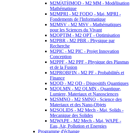
M2MATHMOD - M2 MM - Modélisation
Mathématique
M2MPRI - M2 FODQ - Maj. MPRI -
Fondements de l'Informatique
M2MSV - M2 MSV - Mathématiques
pour les Sciences du Vivant
M2OPTIM - M2 OPT - Optimisation
M2PBR - M2 PBR - Physique par
Recherche
M2PIC - M2 PIC - Projet Innovation
Conception
M2PPF - M2 PPF - Physique des Plasmas
et de la Fusion
M2PROBFIN - M2 PF - Probabilités et
Finance
M2QD - M2 QD - Dispositifs Quantiques
M2QLMN - M2 QLMN - Quantique,
Lumiere, Materiaux et Nanosciences
M2SMNO - M2 SMNO - Science des
Materiaux et des Nano-Objets
M2SOLIDS - M2 Mech - Maj. Solids -
Mecanique des Solides
M2WAPE - M2 Mech - Maj. WAPE -
Eau, Air, Pollution et Energies
Programme d'échange