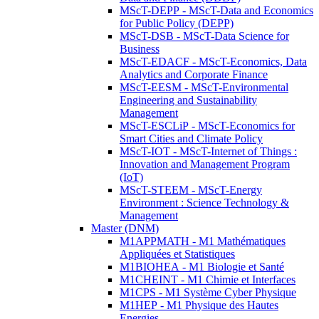
MScT-DEPP - MScT-Data and Economics
for Public Policy (DEPP)
MScT-DSB - MScT-Data Science for
Business
MScT-EDACF - MScT-Economics, Data
Analytics and Corporate Finance
MScT-EESM - MScT-Environmental
Engineering and Sustainability
Management
MScT-ESCLiP - MScT-Economics for
Smart Cities and Climate Policy
MScT-IOT - MScT-Internet of Things :
Innovation and Management Program
(IoT)
MScT-STEEM - MScT-Energy
Environment : Science Technology &
Management
Master (DNM)
M1APPMATH - M1 Mathématiques
Appliquées et Statistiques
M1BIOHEA - M1 Biologie et Santé
M1CHEINT - M1 Chimie et Interfaces
M1CPS - M1 Système Cyber Physique
M1HEP - M1 Physique des Hautes
Energies