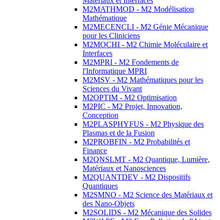
Matériaux et Interfaces
M2MATHMOD - M2 Modélisation
Mathématique
M2MECENCLI - M2 Génie Mécanique
pour les Cliniciens
M2MOCHI - M2 Chimie Moléculaire et
Interfaces
M2MPRI - M2 Fondements de
l'Informatique MPRI
M2MSV - M2 Mathématiques pour les
Sciences du Vivant
M2OPTIM - M2 Optimisation
M2PIC - M2 Projet, Innovation,
Conception
M2PLASPHYFUS - M2 Physique des
Plasmas et de la Fusion
M2PROBFIN - M2 Probabilités et
Finance
M2QNSLMT - M2 Quantique, Lumière,
Matériaux et Nanosciences
M2QUANTDEV - M2 Dispositifs
Quantiques
M2SMNO - M2 Science des Matériaux et
des Nano-Objets
M2SOLIDS - M2 Mécanique des Solides