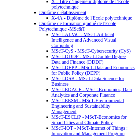
X - Titre d’Ingénieur diplômé de l’École
polytechnique
Diplôme d'établissement
X-4A - Diplôme de l'Ecole polytechnique
Diplôme de formation gradué de l'Ecole
Polytechnique -MSc&T
MScT-AI-ViC - MScT-Artificial
Intelligence and Advanced Visual
Computing
MScT-CyS - MScT-Cybersecurity (CyS)
MScT-DDDF - MScT-Double Degree
Data and Finance (DDDF)
MScT-DEPP - MScT-Data and Economics
for Public Policy (DEPP)
MScT-DSB - MScT-Data Science for
Business
MScT-EDACF - MScT-Economics, Data
Analytics and Corporate Finance
MScT-EESM - MScT-Environmental
Engineering and Sustainability
Management
MScT-ESCLiP - MScT-Economics for
Smart Cities and Climate Policy
MScT-IOT - MScT-Internet of Things :
Innovation and Management Program