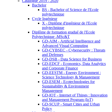
Catalogue 2019 - 2020
Bachelor
BS - Bachelor of Science de l'Ecole
polytechnique
Cycle Ingénieur
X - Diplôme d'ingénieur de l'Ecole
polytechnique
Diplôme de formation gradué de l'Ecole
Polytechnique -MSc&T
GD-AIM - Artificial Intelligence and
Advanced Visual Computing
GD-CYBSEC - Cybersecurity : Threats
and Defenses
GD-DSB - Data Science for Business
GD-EDCF - Economics, Data Analytics
and Corporate Finance
GD-EESTM - Energy Environment :
Science Technology & Management
GD-ESEM - Ecotechnologies for
Sustainability & Environment
Management
GD-IOT - Internet of Things : Innovation
and Management Program (IoT)
GD-SCUP - Smart Cities and Urban
Policy