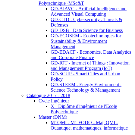
Polytechnique -MSc&T
GD-AIAVC - Artificial Intelligence and
Advanced Visual Computing
GD-CTD - Cybersecurity : Threats &
Defenses
GD-DSB - Data Science for Business
GD-ECOSEM - Ecotechnologies for
Sustainability & Environment
Management
GD-EDACF - Economics, Data Analytics
and Corporate Finance
GD-IOT - Internet of Things : Innovation
and Management Program (IoT)
GD-SCUP - Smart Cities and Urban
Policy
GD-STEEM - Energy Environment :
Science Technology & Management
Catalogue 2017 - 2018
Cycle Ingénieur
X - Diplôme d'ingénieur de l'Ecole
Polytechnique
Master (DNM)
M1QMI - M1 FODQ - Maj. QMI -
Quantique, mathematiques, informatique