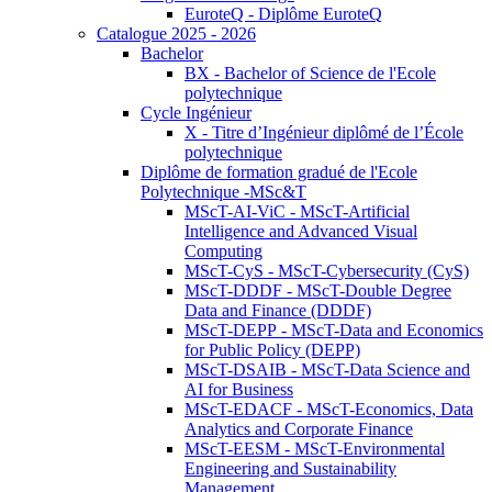
EuroteQ - Diplôme EuroteQ
Catalogue 2025 - 2026
Bachelor
BX - Bachelor of Science de l'Ecole
polytechnique
Cycle Ingénieur
X - Titre d’Ingénieur diplômé de l’École
polytechnique
Diplôme de formation gradué de l'Ecole
Polytechnique -MSc&T
MScT-AI-ViC - MScT-Artificial
Intelligence and Advanced Visual
Computing
MScT-CyS - MScT-Cybersecurity (CyS)
MScT-DDDF - MScT-Double Degree
Data and Finance (DDDF)
MScT-DEPP - MScT-Data and Economics
for Public Policy (DEPP)
MScT-DSAIB - MScT-Data Science and
AI for Business
MScT-EDACF - MScT-Economics, Data
Analytics and Corporate Finance
MScT-EESM - MScT-Environmental
Engineering and Sustainability
Management