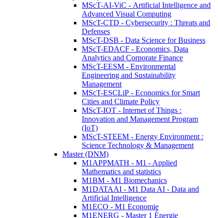
MScT-AI-ViC - Artificial Intelligence and
Advanced Visual Computing
MScT-CTD - Cybersecurity : Threats and
Defenses
MScT-DSB - Data Science for Business
MScT-EDACF - Economics, Data
Analytics and Corporate Finance
MScT-EESM - Environmental
Engineering and Sustainability
Management
MScT-ESCLiP - Economics for Smart
Cities and Climate Policy
MScT-IOT - Internet of Things :
Innovation and Management Program
(IoT)
MScT-STEEM - Energy Environment :
Science Technology & Management
Master (DNM)
M1APPMATH - M1 - Applied
Mathematics and statistics
M1BM - M1 Biomechanics
M1DATAAI - M1 Data AI - Data and
Artificial Intelligence
M1ECO - M1 Economie
M1ENERG - Master 1 Énergie