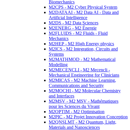
Biomechanics
M2CPS - M2 Cyber Physical System
M2DATAAI - M2 Data AI - Data and
Artificial Intelligence
M2DS - M2 Data Sciences
M2ENERG - M2 Énergie
M2FLUIDS - M2 Fluids - Fluid
Mechanics
M2HEP - M2 High Energy physics
M2ICS - M2 Integration, Circuits and
Systems
M2MATHMOD - M2 Mathematical
Modelling
M2MECENCLI - M2 Mecencli -
Mechanical Engineering for Clinicians
M2MICAS - M2 Machine Learning,
Communications and Security
M2MOCHI - M2 Molecular Chemistry
and Interfaces
M2MSV - M2 MSV - Mathématiques
pour les Sciences du Vivant
M2OPTIM - M2 Optimisation
M2PIC - M2 Projet Innovation Conception
M2QNSLMT - M2 Quantum, Light,
Materials and Nanosciences