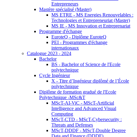
Entrepreneurs
Mastère spécialisé (Master)
MS ETRE - MS Energies Renouvelables :
Technologies et Entrepreneuriat (Master)
MS IE - MS Innovation et Entreprenariat
Programme d'échange
EuroteQ - Diplôme EuroteQ
PEI - Programmes d'échange
internationaux
Catalogue 2023 - 2024
Bachelor
BS - Bachelor of Science de l'Ecole
polytechnique
Cycle Ingénieur
X - Titre d’Ingénieur diplômé de l’École
polytechnique
Diplôme de formation gradué de l'Ecole
Polytechnique -MSc&T
MScT-AI-ViC - MScT-Artificial
Intelligence and Advanced Visual
Computing
MScT-CTD - MScT-Cybersecurity :
Threats and Defenses
MScT-DDDF - MScT-Double Degree
Data and Finance (DDDF)