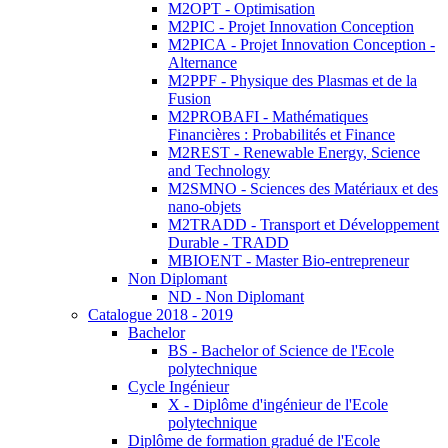
M2OPT - Optimisation
M2PIC - Projet Innovation Conception
M2PICA - Projet Innovation Conception -
Alternance
M2PPF - Physique des Plasmas et de la
Fusion
M2PROBAFI - Mathématiques
Financières : Probabilités et Finance
M2REST - Renewable Energy, Science
and Technology
M2SMNO - Sciences des Matériaux et des
nano-objets
M2TRADD - Transport et Développement
Durable - TRADD
MBIOENT - Master Bio-entrepreneur
Non Diplomant
ND - Non Diplomant
Catalogue 2018 - 2019
Bachelor
BS - Bachelor of Science de l'Ecole
polytechnique
Cycle Ingénieur
X - Diplôme d'ingénieur de l'Ecole
polytechnique
Diplôme de formation gradué de l'Ecole