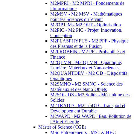
M2MPRI - M2 MPRI - Fondements de
l'Informatique
M2MSV - M2 MSV - Mathématiques
pour les Sciences du Vivant
M2OPTIM - M2 OPT - Optimisation
M2PIC - M2 PIC - Projet, Innovation,
Conception
M2PLASPHYFUS - M2 PPF - Physique
des Plasmas et de la Fusion
M2PROBFIN - M2 PF - Probabilités et
Finance
M2QLMN - M2 QLMN - Quantique,
Lumière, Matériaux et Nanosciences
M2QUANTDEV - M2 QD - Dispositifs
Quantiques
M2SMNO - M2 SMNO - Science des
Matériaux et des Nano-Objets
M2SOLIDS - M2 Solids - Mécanique des
Solides
M2TRADD - M2 TraDD - Transport et
Développement Durable
M2WAPE - M2 WAPE - Eau, Pollution de
l'Air et Energie
Master of Science (CGE)
MSc Entrepreneurs - MSc X-HEC