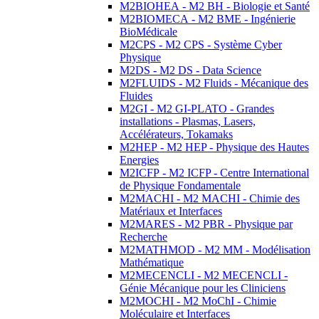
M2BIOHEA - M2 BH - Biologie et Santé
M2BIOMECA - M2 BME - Ingénierie
BioMédicale
M2CPS - M2 CPS - Système Cyber
Physique
M2DS - M2 DS - Data Science
M2FLUIDS - M2 Fluids - Mécanique des
Fluides
M2GI - M2 GI-PLATO - Grandes
installations - Plasmas, Lasers,
Accélérateurs, Tokamaks
M2HEP - M2 HEP - Physique des Hautes
Energies
M2ICFP - M2 ICFP - Centre International
de Physique Fondamentale
M2MACHI - M2 MACHI - Chimie des
Matériaux et Interfaces
M2MARES - M2 PBR - Physique par
Recherche
M2MATHMOD - M2 MM - Modélisation
Mathématique
M2MECENCLI - M2 MECENCLI -
Génie Mécanique pour les Cliniciens
M2MOCHI - M2 MoChI - Chimie
Moléculaire et Interfaces