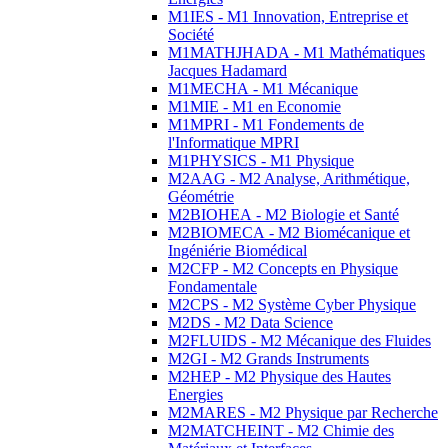
M1IES - M1 Innovation, Entreprise et
Société
M1MATHJHADA - M1 Mathématiques
Jacques Hadamard
M1MECHA - M1 Mécanique
M1MIE - M1 en Economie
M1MPRI - M1 Fondements de
l'Informatique MPRI
M1PHYSICS - M1 Physique
M2AAG - M2 Analyse, Arithmétique,
Géométrie
M2BIOHEA - M2 Biologie et Santé
M2BIOMECA - M2 Biomécanique et
Ingéniérie Biomédical
M2CFP - M2 Concepts en Physique
Fondamentale
M2CPS - M2 Système Cyber Physique
M2DS - M2 Data Science
M2FLUIDS - M2 Mécanique des Fluides
M2GI - M2 Grands Instruments
M2HEP - M2 Physique des Hautes
Energies
M2MARES - M2 Physique par Recherche
M2MATCHEINT - M2 Chimie des