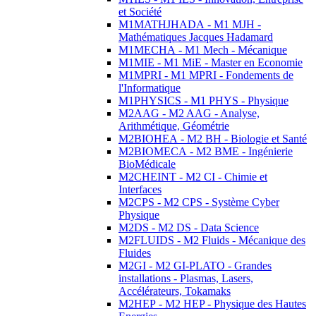
et Société
M1MATHJHADA - M1 MJH -
Mathématiques Jacques Hadamard
M1MECHA - M1 Mech - Mécanique
M1MIE - M1 MiE - Master en Economie
M1MPRI - M1 MPRI - Fondements de
l'Informatique
M1PHYSICS - M1 PHYS - Physique
M2AAG - M2 AAG - Analyse,
Arithmétique, Géométrie
M2BIOHEA - M2 BH - Biologie et Santé
M2BIOMECA - M2 BME - Ingénierie
BioMédicale
M2CHEINT - M2 CI - Chimie et
Interfaces
M2CPS - M2 CPS - Système Cyber
Physique
M2DS - M2 DS - Data Science
M2FLUIDS - M2 Fluids - Mécanique des
Fluides
M2GI - M2 GI-PLATO - Grandes
installations - Plasmas, Lasers,
Accélérateurs, Tokamaks
M2HEP - M2 HEP - Physique des Hautes