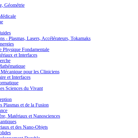
, Géométrie
édicale
ue
uides
s - Plasmas, Lasers, Accélérateurs, Tokamaks
nergies
de Physique Fondamentale
aux et Interfaces
erche
athématique
anique pour les Cliniciens
 et Interfaces
ormatique
s Sciences du Vivant
eption
lasmas et de la Fusion
ance
, Matériaux et Nanosciences
ntiques
aux et des Nano-Objets
lides