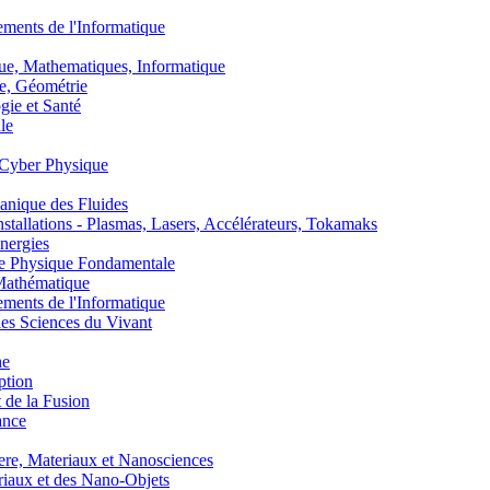
nts de l'Informatique
, Mathematiques, Informatique
, Géométrie
ie et Santé
le
Cyber Physique
nique des Fluides
lations - Plasmas, Lasers, Accélérateurs, Tokamaks
nergies
de Physique Fondamentale
athématique
nts de l'Informatique
s Sciences du Vivant
he
ption
 de la Fusion
ance
, Materiaux et Nanosciences
aux et des Nano-Objets