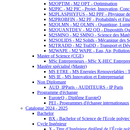
M2OPTIM - M2 OPT - Optimisation
M2PIC - M2 PIC - Projet, Innovation, Conc
M2PLASPHYFUS - M2 PPF - Physique des P
M2PROBFIN - M2 PF - Probabilités et Fin
M2QLMN - M2 QLMN - Quantique, Lumière
M2QUANTDEV - M2 QD - Dispositifs Qua
M2SMNO - M2 SMNO - Science des Matéri
M2SOLIDS - M2 Solids - Mécanique des So
M2TRADD - M2 TraDD - Transport et Dév
M2WAPE - M2 WAPE - Eau, Air, Pollution 
Master of Science (CGE)
MSc Entrepreneurs - MSc X-HEC Entrepre
Mastère spécialisé (Master)
MS ETRE - MS Energies Renouvelables : Tec
MS IE - MS Innovation et Entreprenariat
Non Diplomant
AUD_IPParis - AUDITEURS - IP Paris
Programme d'échange
EuroteQ - Diplôme EuroteQ
PEI - Programmes d'échange internationaux
Catalogue 2024 - 2025
Bachelor
BX - Bachelor of Science de l'Ecole polyte
Cycle Ingénieur
X - Titre d’Ingénieur diplômé de l’École po