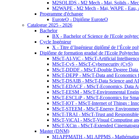
M2SOLIDS - M2 Mech - Maj. Solids - Meca
M2WAPE - M2 Mech - Maj. WAPE - Eau, Air
Programme d'échange
EuroteQ - Diplôme EuroteQ
Catalogue 2025 - 2026
Bachelor
BX - Bachelor of Science de l'Ecole polyte
Cycle Ingénieur
X - Titre d’Ingénieur diplômé de l’École po
Diplôme de formation gradué de l'Ecole Polytec
MScT-AI-ViC - MScT-Artificial Intelligen
MScT-CyS - MScT-Cybersecurity (CyS)
MScT-DDDF - MScT-Double Degree Data 
MScT-DEPP - MScT-Data and Economics fo
MScT-DSAIB - MScT-Data Science and AI 
MScT-EDACF - MScT-Economics, Data Anal
MScT-EESM - MScT-Environmental Enginee
MScT-ESCLiP - MScT-Economics for Smart 
MScT-IOT - MScT-Internet of Things : Inn
MScT-STEEM - MScT-Energy Environment 
MScT-TRAI - MScT-Trust and Responsible
MScT-ViCAI - MScT-Visual Computing and
MScT-XCin - MScT-Extended Cinematogr
Master (DNM)
M1APPMATH - M1 APPMS - Mathématiques A