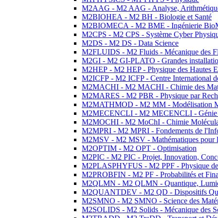
M2AAG - M2 AAG - Analyse, Arithmétique
M2BIOHEA - M2 BH - Biologie et Santé
M2BIOMECA - M2 BME - Ingénierie BioM
M2CPS - M2 CPS - Système Cyber Physiq
M2DS - M2 DS - Data Science
M2FLUIDS - M2 Fluids - Mécanique des Fl
M2GI - M2 GI-PLATO - Grandes installation
M2HEP - M2 HEP - Physique des Hautes E
M2ICFP - M2 ICFP - Centre International 
M2MACHI - M2 MACHI - Chimie des Matéri
M2MARES - M2 PBR - Physique par Rech
M2MATHMOD - M2 MM - Modélisation M
M2MECENCLI - M2 MECENCLI - Génie Méc
M2MOCHI - M2 MoChI - Chimie Moléculaire
M2MPRI - M2 MPRI - Fondements de l'Inf
M2MSV - M2 MSV - Mathématiques pour le
M2OPTIM - M2 OPT - Optimisation
M2PIC - M2 PIC - Projet, Innovation, Conc
M2PLASPHYFUS - M2 PPF - Physique des P
M2PROBFIN - M2 PF - Probabilités et Fin
M2QLMN - M2 QLMN - Quantique, Lumière
M2QUANTDEV - M2 QD - Dispositifs Qua
M2SMNO - M2 SMNO - Science des Matéri
M2SOLIDS - M2 Solids - Mécanique des So