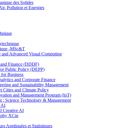
nique des Solides
, Pollution et Energies
chnique
lytechnique
hnique -MSc&T
ce and Advanced Visual Computing
and Finance (DDDF)
r Public Policy (DEPP)
for Business
ytics and Corporate Finance
ring and Sustainability Management
Cities and Climate Policy
ovation and Management Program (IoT)
: Science Technology & Management
 AI
 Creative AI
aphy XCin
ppliquées et Statistiques