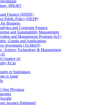
lytechnique
hnique -MSc&T
and Finance (DDDF)
r Public Policy (DEPP)
for Business
ytics and Corporate Finance
ring and Sustainability Management
ovation and Management Program (IoT)
ls, Graphs and Applications
ive Investment (AI-MaQI)
: Science Technology & Management
 AI
 Creative AI
aphy XCin
es et Statistiques
ie et Santé
le
Cyber Physique
nergies
 Société
es Jacques Hadamard