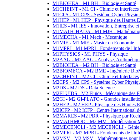
M1BIOHEA - M1 BH - Biologie et Santé
M1CHEINT - M1 CI - Chimie et Interfaces
M1CPS - M1 CPS - Système Cyber Physiq
M1HEP - M1 HEP - Physique des Hautes E
M1IES - M1 IES - Innovation, Entreprise et
M1MATHJHADA - M1 MJH - Mathématiqu
M1MECHA - M1 Mech - Mécanique
M1MIE - M1 MiE - Master en Economie
M1MPRI - M1 MPRI - Fondements de l'Inf
M1PHYSICS - M1 PHYS - Physique
M2AAG - M2 AAG - Analyse, Arithmétique
M2BIOHEA - M2 BH - Biologie et Santé
M2BIOMECA - M2 BME - Ingénierie BioM
M2CHEINT - M2 CI - Chimie et Interfaces
M2CPS - M2 CPS - Système Cyber Physiq
M2DS - M2 DS - Data Science
M2FLUIDS - M2 Fluids - Mécanique des Fl
M2GI - M2 GI-PLATO - Grandes installation
M2HEP - M2 HEP - Physique des Hautes E
M2ICFP - M2 ICFP - Centre International 
M2MARES - M2 PBR - Physique par Rech
M2MATHMOD - M2 MM - Modélisation M
M2MECENCLI - M2 MECENCLI - Génie Méc
M2MPRI - M2 MPRI - Fondements de l'Inf
M2MSV - M2 MSV - Mathématiques pour le