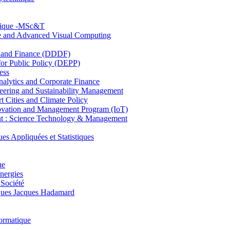
hnique -MSc&T
ce and Advanced Visual Computing
and Finance (DDDF)
r Public Policy (DEPP)
ess
ytics and Corporate Finance
ring and Sustainability Management
Cities and Climate Policy
ovation and Management Program (IoT)
: Science Technology & Management
ppliquées et Statistiques
ue
nergies
 Société
es Jacques Hadamard
ormatique