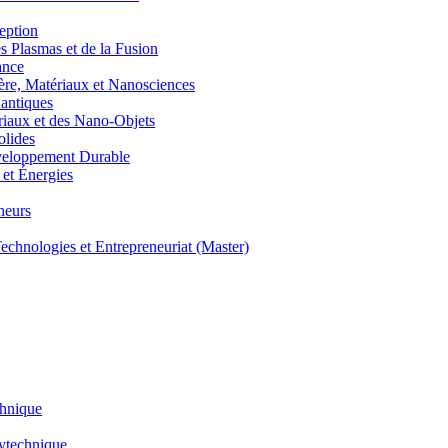
eption
lasmas et de la Fusion
ance
, Matériaux et Nanosciences
ntiques
aux et des Nano-Objets
lides
eloppement Durable
et Énergies
neurs
hnologies et Entrepreneuriat (Master)
chnique
lytechnique