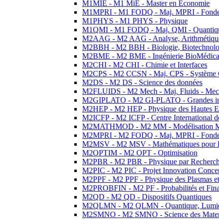
M1MIE - M1 MiE - Master en Economie
M1MPRI - M1 FODQ - Maj. MPRI - Fondeme
M1PHYS - M1 PHYS - Physique
M1QMI - M1 FODQ - Maj. QMI - Quantique
M2AAG - M2 AAG - Analyse, Arithmétique
M2BBH - M2 BBH - Biologie, Biotechnolog
M2BME - M2 BME - Ingénierie BioMédica
M2CHI - M2 CHI - Chimie et Interfaces
M2CPS - M2 CCSN - Maj. CPS - Système 
M2DS - M2 DS - Science des données
M2FLUIDS - M2 Mech - Maj. Fluids - Meca
M2GIPLATO - M2 GI-PLATO - Grandes instal
M2HEP - M2 HEP - Physique des Hautes E
M2ICFP - M2 ICFP - Centre International 
M2MATHMOD - M2 MM - Modélisation M
M2MPRI - M2 FODQ - Maj. MPRI - Fondeme
M2MSV - M2 MSV - Mathématiques pour le
M2OPTIM - M2 OPT - Optimisation
M2PBR - M2 PBR - Physique par Recherc
M2PIC - M2 PIC - Projet Innovation Conce
M2PPF - M2 PPF - Physique des Plasmas et
M2PROBFIN - M2 PF - Probabilités et Fin
M2QD - M2 QD - Dispositifs Quantiques
M2QLMN - M2 QLMN - Quantique, Lumiere
M2SMNO - M2 SMNO - Science des Materi