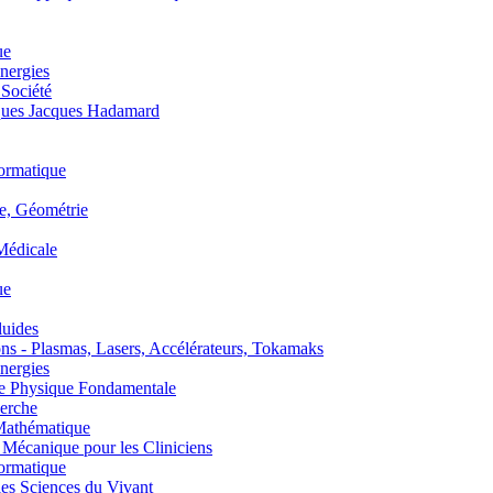
ue
nergies
 Société
es Jacques Hadamard
ormatique
, Géométrie
édicale
ue
uides
s - Plasmas, Lasers, Accélérateurs, Tokamaks
nergies
de Physique Fondamentale
erche
athématique
anique pour les Cliniciens
ormatique
s Sciences du Vivant