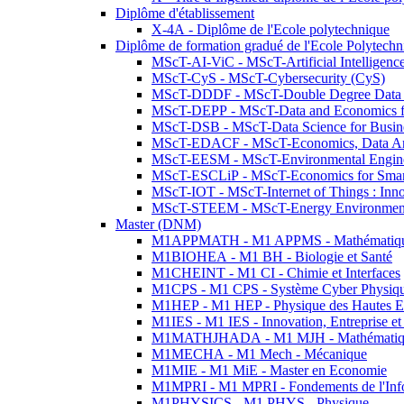
Diplôme d'établissement
X-4A - Diplôme de l'Ecole polytechnique
Diplôme de formation gradué de l'Ecole Polytec
MScT-AI-ViC - MScT-Artificial Intelligen
MScT-CyS - MScT-Cybersecurity (CyS)
MScT-DDDF - MScT-Double Degree Data 
MScT-DEPP - MScT-Data and Economics fo
MScT-DSB - MScT-Data Science for Busin
MScT-EDACF - MScT-Economics, Data Anal
MScT-EESM - MScT-Environmental Enginee
MScT-ESCLiP - MScT-Economics for Smart 
MScT-IOT - MScT-Internet of Things : Inn
MScT-STEEM - MScT-Energy Environment 
Master (DNM)
M1APPMATH - M1 APPMS - Mathématiques A
M1BIOHEA - M1 BH - Biologie et Santé
M1CHEINT - M1 CI - Chimie et Interfaces
M1CPS - M1 CPS - Système Cyber Physiq
M1HEP - M1 HEP - Physique des Hautes E
M1IES - M1 IES - Innovation, Entreprise et
M1MATHJHADA - M1 MJH - Mathématiqu
M1MECHA - M1 Mech - Mécanique
M1MIE - M1 MiE - Master en Economie
M1MPRI - M1 MPRI - Fondements de l'Inf
M1PHYSICS - M1 PHYS - Physique