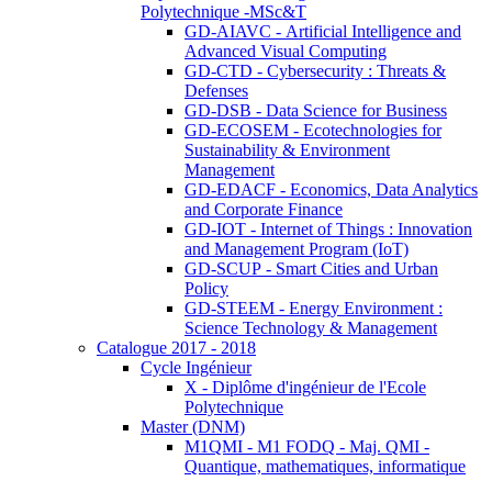
Polytechnique -MSc&T
GD-AIAVC - Artificial Intelligence and
Advanced Visual Computing
GD-CTD - Cybersecurity : Threats &
Defenses
GD-DSB - Data Science for Business
GD-ECOSEM - Ecotechnologies for
Sustainability & Environment
Management
GD-EDACF - Economics, Data Analytics
and Corporate Finance
GD-IOT - Internet of Things : Innovation
and Management Program (IoT)
GD-SCUP - Smart Cities and Urban
Policy
GD-STEEM - Energy Environment :
Science Technology & Management
Catalogue 2017 - 2018
Cycle Ingénieur
X - Diplôme d'ingénieur de l'Ecole
Polytechnique
Master (DNM)
M1QMI - M1 FODQ - Maj. QMI -
Quantique, mathematiques, informatique