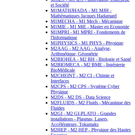
et Société
M1MATHJHADA - M1 MJH -
Mathématiques Jacques Hadamard
M1MECHA - M1 Mech - Mécanique
M1MIE - M1 MiE - Master en Economie
M1MPRI - M1 MPRI - Fondements de
l'Informatique
M1PHYSICS - M1 PHYS - Physique
M2AAG - M2 AAG - Analyse,
Arithmétique, Géométrie
M2BIOHEA - M2 BH - Biologie et Santé
M2BIOMECA - M2 BME - Ingénierie
BioMédicale
M2CHEINT - M2 CI - Chimie et
Interfaces
M2CPS - M2 CPS - Système Cyber
Physique
M2DS - M2 DS - Data Science
M2FLUIDS - M2 Fluids - Mécanique des
Fluides
M2GI - M2 GI-PLATO - Grandes
installations - Plasmas, Lasers,
Accélérateurs, Tokamaks
M2HEP - M2 HEP - Physique des Hautes