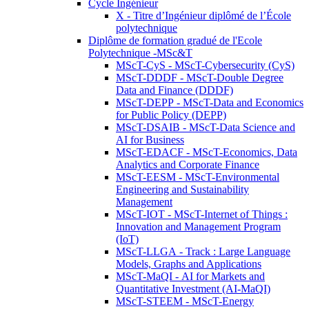
Cycle Ingénieur
X - Titre d’Ingénieur diplômé de l’École
polytechnique
Diplôme de formation gradué de l'Ecole
Polytechnique -MSc&T
MScT-CyS - MScT-Cybersecurity (CyS)
MScT-DDDF - MScT-Double Degree
Data and Finance (DDDF)
MScT-DEPP - MScT-Data and Economics
for Public Policy (DEPP)
MScT-DSAIB - MScT-Data Science and
AI for Business
MScT-EDACF - MScT-Economics, Data
Analytics and Corporate Finance
MScT-EESM - MScT-Environmental
Engineering and Sustainability
Management
MScT-IOT - MScT-Internet of Things :
Innovation and Management Program
(IoT)
MScT-LLGA - Track : Large Language
Models, Graphs and Applications
MScT-MaQI - AI for Markets and
Quantitative Investment (AI-MaQI)
MScT-STEEM - MScT-Energy