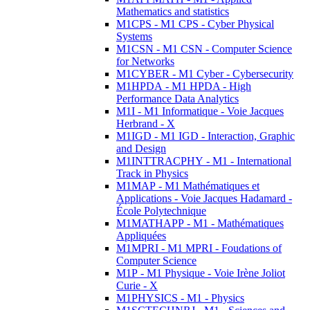
Mathematics and statistics
M1CPS - M1 CPS - Cyber Physical
Systems
M1CSN - M1 CSN - Computer Science
for Networks
M1CYBER - M1 Cyber - Cybersecurity
M1HPDA - M1 HPDA - High
Performance Data Analytics
M1I - M1 Informatique - Voie Jacques
Herbrand - X
M1IGD - M1 IGD - Interaction, Graphic
and Design
M1INTTRACPHY - M1 - International
Track in Physics
M1MAP - M1 Mathématiques et
Applications - Voie Jacques Hadamard -
École Polytechnique
M1MATHAPP - M1 - Mathématiques
Appliquées
M1MPRI - M1 MPRI - Foudations of
Computer Science
M1P - M1 Physique - Voie Irène Joliot
Curie - X
M1PHYSICS - M1 - Physics