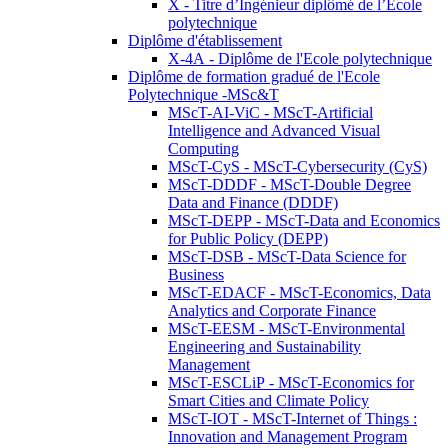
X - Titre d’Ingénieur diplômé de l’École
polytechnique
Diplôme d'établissement
X-4A - Diplôme de l'Ecole polytechnique
Diplôme de formation gradué de l'Ecole
Polytechnique -MSc&T
MScT-AI-ViC - MScT-Artificial
Intelligence and Advanced Visual
Computing
MScT-CyS - MScT-Cybersecurity (CyS)
MScT-DDDF - MScT-Double Degree
Data and Finance (DDDF)
MScT-DEPP - MScT-Data and Economics
for Public Policy (DEPP)
MScT-DSB - MScT-Data Science for
Business
MScT-EDACF - MScT-Economics, Data
Analytics and Corporate Finance
MScT-EESM - MScT-Environmental
Engineering and Sustainability
Management
MScT-ESCLiP - MScT-Economics for
Smart Cities and Climate Policy
MScT-IOT - MScT-Internet of Things :
Innovation and Management Program