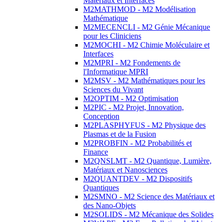
Matériaux et Interfaces
M2MATHMOD - M2 Modélisation
Mathématique
M2MECENCLI - M2 Génie Mécanique
pour les Cliniciens
M2MOCHI - M2 Chimie Moléculaire et
Interfaces
M2MPRI - M2 Fondements de
l'Informatique MPRI
M2MSV - M2 Mathématiques pour les
Sciences du Vivant
M2OPTIM - M2 Optimisation
M2PIC - M2 Projet, Innovation,
Conception
M2PLASPHYFUS - M2 Physique des
Plasmas et de la Fusion
M2PROBFIN - M2 Probabilités et
Finance
M2QNSLMT - M2 Quantique, Lumière,
Matériaux et Nanosciences
M2QUANTDEV - M2 Dispositifs
Quantiques
M2SMNO - M2 Science des Matériaux et
des Nano-Objets
M2SOLIDS - M2 Mécanique des Solides