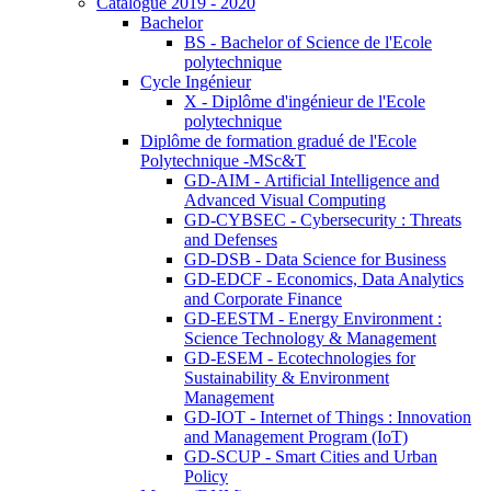
Catalogue 2019 - 2020
Bachelor
BS - Bachelor of Science de l'Ecole
polytechnique
Cycle Ingénieur
X - Diplôme d'ingénieur de l'Ecole
polytechnique
Diplôme de formation gradué de l'Ecole
Polytechnique -MSc&T
GD-AIM - Artificial Intelligence and
Advanced Visual Computing
GD-CYBSEC - Cybersecurity : Threats
and Defenses
GD-DSB - Data Science for Business
GD-EDCF - Economics, Data Analytics
and Corporate Finance
GD-EESTM - Energy Environment :
Science Technology & Management
GD-ESEM - Ecotechnologies for
Sustainability & Environment
Management
GD-IOT - Internet of Things : Innovation
and Management Program (IoT)
GD-SCUP - Smart Cities and Urban
Policy