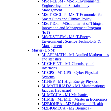
MScT-EESM - MScT-Environmental
Engineering and Sustainability
Management
MScT-ESCLiP - MScT-Economics for
Smart Cities and Climate Policy
MScT-IOT - MScT-Internet of Things :
Innovation and Management Program
(IoT)
MScT-STEEM - MScT-Energy
Environment : Science Technology &
Management
Master (DNM)
M1APPMATH - M1 Applied Mathematics
and statistics
M1CHEINT - M1 Chemistry and
Interfaces
M1CPS - M1 CPS - Cyber Physical
Systems
M1HEP - M1 High Energy Physics
M1MATHJHADA - M1 Mathematiques
Jacques Hadamard
M1MECHA - M1 Mechanics
M1MIE - M1 MIE - Master in Economics
M2BIOHEA - M2 Biology and Health
M2BIOMECA - M2 Biomeca -