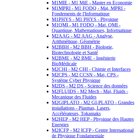
M1MIE - M1 MiE - Master en Economie
M1MPRI - M1 FODQ - Maj. MPRI -
Fondements de l'Informatique
M1PHYS - M1 PHYS - Physique
M1QMI - M1 FODQ - Maj. QMI -
Quantique, Mathematiques, Informatique
M2AAG - M2 AAG - Analyse,
Arithmétique, Géométrie
M2BBH - M2 BBH - Biologie,
Biotechnologie et Santé
M2BME - M2 BME - Ingénierie
BioMédicale
M2CHI - M2 CHI - Chimie et Interfaces
M2CPS - M2 CCSN - Maj. CPS -
Système Cyber Physique
M2DS - M2 DS - Science des données
M2FLUIDS - M2 Mech - Maj. Fluids -
Mecanique des Fluides
M2GIPLATO - M2 GI-PLATO - Grandes
installations - Plasmas, Lasers,
Accélérateurs, Tokamaks
M2HEP - M2 HEP - Physique des Hautes
Energies
M2ICFP - M2 ICFP - Centre International
de Physique Fondamentale