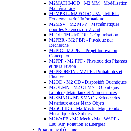
M2MATHMOD - M2 MM - Modélisation
Mathématique
M2MPRI - M2 FODQ - Maj. MPRI -
Fondements de l'Informatique
M2MSV - M2 MSV - Mathématiques
pour les Sciences du Vivant
M2OPTIM - M2 OPT - Optimisation
M2PBR - M2 PBR - Physique par
Recherche
M2PIC - M2 PIC - Projet Innovation
Conception
M2PPF - M2 PPF - Physique des Plasmas
et de la Fusion
M2PROBFIN - M2 PF - Probabilités et
Finance
M2QD - M2 QD - Dispositifs Quantiques
M2QLMN - M2 QLMN - Quantique,
Lumiere, Materiaux et Nanosciences
M2SMNO - M2 SMNO - Science des
Materiaux et des Nano-Objets
M2SOLIDS - M2 Mech - Maj. Solids -
Mecanique des Solides
M2WAPE - M2 Mech - Maj. WAPE -
Eau, Air, Pollution et Energies
Programme d'échange