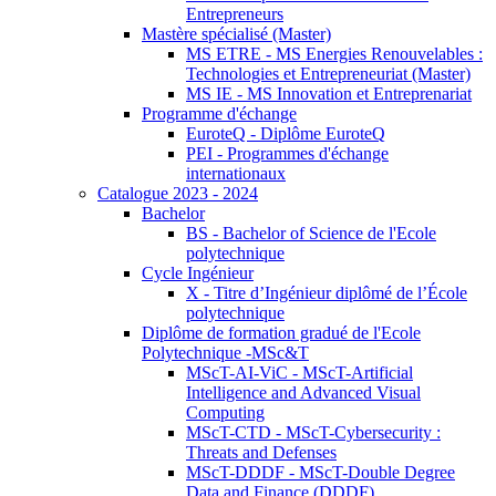
Entrepreneurs
Mastère spécialisé (Master)
MS ETRE - MS Energies Renouvelables :
Technologies et Entrepreneuriat (Master)
MS IE - MS Innovation et Entreprenariat
Programme d'échange
EuroteQ - Diplôme EuroteQ
PEI - Programmes d'échange
internationaux
Catalogue 2023 - 2024
Bachelor
BS - Bachelor of Science de l'Ecole
polytechnique
Cycle Ingénieur
X - Titre d’Ingénieur diplômé de l’École
polytechnique
Diplôme de formation gradué de l'Ecole
Polytechnique -MSc&T
MScT-AI-ViC - MScT-Artificial
Intelligence and Advanced Visual
Computing
MScT-CTD - MScT-Cybersecurity :
Threats and Defenses
MScT-DDDF - MScT-Double Degree
Data and Finance (DDDF)