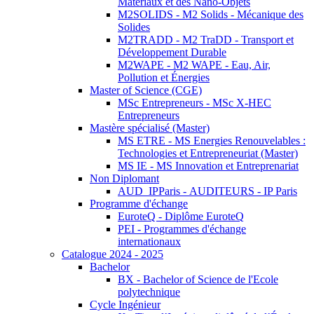
Matériaux et des Nano-Objets
M2SOLIDS - M2 Solids - Mécanique des
Solides
M2TRADD - M2 TraDD - Transport et
Développement Durable
M2WAPE - M2 WAPE - Eau, Air,
Pollution et Énergies
Master of Science (CGE)
MSc Entrepreneurs - MSc X-HEC
Entrepreneurs
Mastère spécialisé (Master)
MS ETRE - MS Energies Renouvelables :
Technologies et Entrepreneuriat (Master)
MS IE - MS Innovation et Entreprenariat
Non Diplomant
AUD_IPParis - AUDITEURS - IP Paris
Programme d'échange
EuroteQ - Diplôme EuroteQ
PEI - Programmes d'échange
internationaux
Catalogue 2024 - 2025
Bachelor
BX - Bachelor of Science de l'Ecole
polytechnique
Cycle Ingénieur