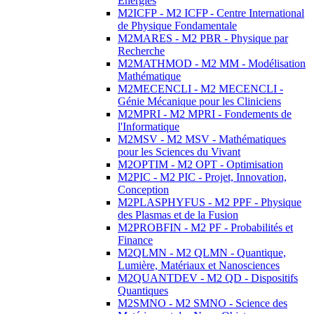
Energies
M2ICFP - M2 ICFP - Centre International
de Physique Fondamentale
M2MARES - M2 PBR - Physique par
Recherche
M2MATHMOD - M2 MM - Modélisation
Mathématique
M2MECENCLI - M2 MECENCLI -
Génie Mécanique pour les Cliniciens
M2MPRI - M2 MPRI - Fondements de
l'Informatique
M2MSV - M2 MSV - Mathématiques
pour les Sciences du Vivant
M2OPTIM - M2 OPT - Optimisation
M2PIC - M2 PIC - Projet, Innovation,
Conception
M2PLASPHYFUS - M2 PPF - Physique
des Plasmas et de la Fusion
M2PROBFIN - M2 PF - Probabilités et
Finance
M2QLMN - M2 QLMN - Quantique,
Lumière, Matériaux et Nanosciences
M2QUANTDEV - M2 QD - Dispositifs
Quantiques
M2SMNO - M2 SMNO - Science des