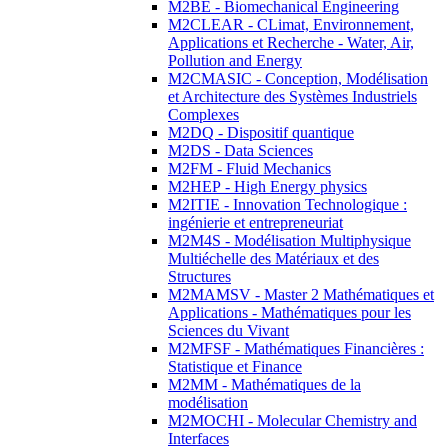
M2BE - Biomechanical Engineering
M2CLEAR - CLimat, Environnement,
Applications et Recherche - Water, Air,
Pollution and Energy
M2CMASIC - Conception, Modélisation
et Architecture des Systèmes Industriels
Complexes
M2DQ - Dispositif quantique
M2DS - Data Sciences
M2FM - Fluid Mechanics
M2HEP - High Energy physics
M2ITIE - Innovation Technologique :
ingénierie et entrepreneuriat
M2M4S - Modélisation Multiphysique
Multiéchelle des Matériaux et des
Structures
M2MAMSV - Master 2 Mathématiques et
Applications - Mathématiques pour les
Sciences du Vivant
M2MFSF - Mathématiques Financières :
Statistique et Finance
M2MM - Mathématiques de la
modélisation
M2MOCHI - Molecular Chemistry and
Interfaces