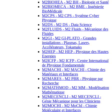
M2BIOHEA - M2 BH - Biologie et Santé
M2BIOMECA - M2 BME - Ingénierie
BioMédicale
M2CPS - M2 CPS - Système Cyber
Physique
M2DS - M2 DS - Data Science
M2FLUIDS - M2 Fluids - Mécanique des
Fluides
M2GI - M2 GI-PLATO - Grandes
installations - Plasmas, Lasers,
Accélérateurs, Tokamaks
M2HEP - M2 HEP - Physique des Hautes
Energies
M2ICFP - M2 ICFP - Centre International
de Physique Fondamentale
M2MACHI - M2 MACHI - Chimie des
Matériaux et Interfaces
M2MARES - M2 PBR - Physique par
Recherche
M2MATHMOD - M2 MM - Modélisation
Mathématique
M2MECENCLI - M2 MECENCLI -
Génie Mécanique pour les Cliniciens
M2MOCHI - M2 MoChI - Chimie
Moléculaire et Interfaces