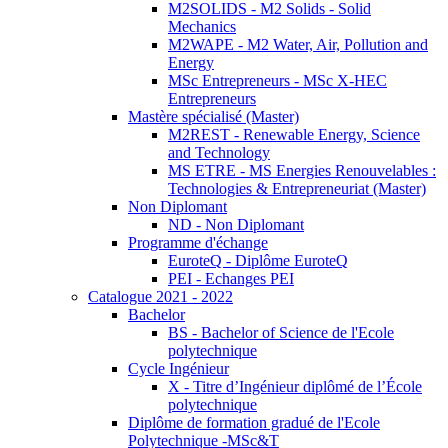
M2SOLIDS - M2 Solids - Solid
Mechanics
M2WAPE - M2 Water, Air, Pollution and
Energy
MSc Entrepreneurs - MSc X-HEC
Entrepreneurs
Mastère spécialisé (Master)
M2REST - Renewable Energy, Science
and Technology
MS ETRE - MS Energies Renouvelables :
Technologies & Entrepreneuriat (Master)
Non Diplomant
ND - Non Diplomant
Programme d'échange
EuroteQ - Diplôme EuroteQ
PEI - Echanges PEI
Catalogue 2021 - 2022
Bachelor
BS - Bachelor of Science de l'Ecole
polytechnique
Cycle Ingénieur
X - Titre d’Ingénieur diplômé de l’École
polytechnique
Diplôme de formation gradué de l'Ecole
Polytechnique -MSc&T