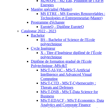
M2WAPE - M2 Eau, Pollution de l'Air et
Energies
Mastère spécialisé (Master)
MS ETRE - MS Energies Renouvelables :
Technologies et Entrepreneuriat (Master)
Programme d'échange
EuroteQ - Diplôme EuroteQ
Catalogue 2022 - 2023
Bachelor
BS - Bachelor of Science de l'Ecole
polytechnique
Cycle Ingénieur
X - Titre d’Ingénieur diplômé de l’École
polytechnique
Diplôme de formation gradué de l'Ecole
Polytechnique -MSc&T
MScT-AI-ViC - MScT-Artificial
Intelligence and Advanced Visual
Computing
MScT-CTD - MScT-Cybersecurity :
Threats and Defenses
MScT-DSB - MScT-Data Science for
Business
MScT-EDACF - MScT-Economics, Data
Analytics and Corporate Finance