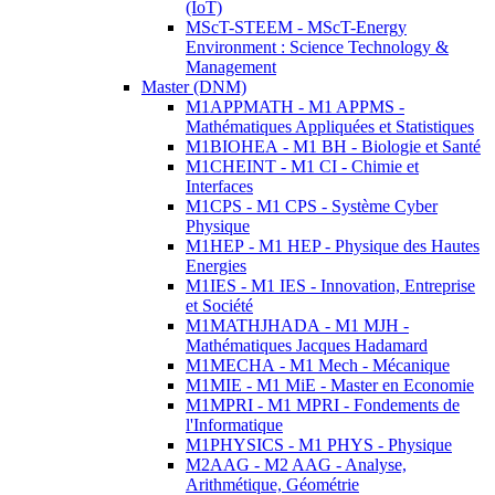
(IoT)
MScT-STEEM - MScT-Energy
Environment : Science Technology &
Management
Master (DNM)
M1APPMATH - M1 APPMS -
Mathématiques Appliquées et Statistiques
M1BIOHEA - M1 BH - Biologie et Santé
M1CHEINT - M1 CI - Chimie et
Interfaces
M1CPS - M1 CPS - Système Cyber
Physique
M1HEP - M1 HEP - Physique des Hautes
Energies
M1IES - M1 IES - Innovation, Entreprise
et Société
M1MATHJHADA - M1 MJH -
Mathématiques Jacques Hadamard
M1MECHA - M1 Mech - Mécanique
M1MIE - M1 MiE - Master en Economie
M1MPRI - M1 MPRI - Fondements de
l'Informatique
M1PHYSICS - M1 PHYS - Physique
M2AAG - M2 AAG - Analyse,
Arithmétique, Géométrie