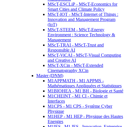
MScT-ESCLiP - MScT-Economics for
Smart Cities and Climate Policy
MScT-IOT - MScT-Internet of Things :
Innovation and Management Program
(IoT)
MScT-STEEM - MScT-Energy
Environment : Science Technology &
Management
MScT-TRAI - MScT-Trust and
Responsible AI
MScT-ViCAI - MScT-Visual Computing
and Creative AI
MScT-XCin - MScT-Extended
Cinematography XCin
Master (DNM)
M1APPMATH - M1 APPMS -
Mathématiques Appliquées et Statistiques
M1BIOHEA - M1 BH - Biologie et Santé
M1CHEINT - M1 CI - Chimie et
Interfaces
M1CPS - M1 CPS - Système Cyber
Physique
M1HEP - M1 HEP - Physique des Hautes
Energies
M1IES - M1 IES - Innovation, Entreprise