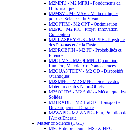
M2MPRI - M2 MPRI - Fondements de
l'Informatique
M2MSV - M2 MSV - Mathématiques
pour les Sciences du Vivant
M2OPTIM - M2 OPT - Optimisation
M2PIC - M2 PIC - Projet, Innovation,
Conception
M2PLASPHYFUS - M2 PPF - Physique
des Plasmas et de la Fusion
M2PROBFIN - M2 PF - Probabilités et
Finance
M2QLMN - M2 QLMN - Quantique,
Lumière, Matériaux et Nanosciences
M2QUANTDEV - M2 QD - Dispositifs
Quantiques
M2SMNO - M2 SMNO - Science des
Matériaux et des Nano-Objets
M2SOLIDS - M2 Solids - Mécanique des
Solides
M2TRADD - M2 TraDD - Transport et
Développement Durable
M2WAPE - M2 WAPE - Eau, Pollution de
l'Air et Energie
Master of Science (CGE)
MSc Entrepreneurs - MSc X-HEC