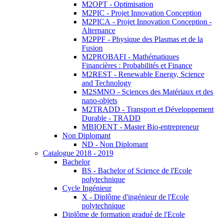
M2OPT - Optimisation
M2PIC - Projet Innovation Conception
M2PICA - Projet Innovation Conception -
Alternance
M2PPF - Physique des Plasmas et de la
Fusion
M2PROBAFI - Mathématiques
Financières : Probabilités et Finance
M2REST - Renewable Energy, Science
and Technology
M2SMNO - Sciences des Matériaux et des
nano-objets
M2TRADD - Transport et Développement
Durable - TRADD
MBIOENT - Master Bio-entrepreneur
Non Diplomant
ND - Non Diplomant
Catalogue 2018 - 2019
Bachelor
BS - Bachelor of Science de l'Ecole
polytechnique
Cycle Ingénieur
X - Diplôme d'ingénieur de l'Ecole
polytechnique
Diplôme de formation gradué de l'Ecole