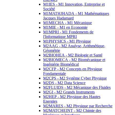
M1IES - M1 Innovation, Entreprise et
Société
M1MATHJHADA - M1 Mathématiques
Jacques Hadamard
M1MECHA - M1 Mécanique
M1MIE - M1 en Economie
M1MPRI - M1 Fondements de
l'Informatique MPRI
M1PHYSICS - M1 Physique
M2AAG - M2 Analyse, Arithmétique,
Géométrie
M2BIOHEA - M2 Biologie et Santé
M2BIOMECA - M2 Biomécanique et
Ingéniérie Biomédical
M2CFP - M2 Concepts en Physique
Fondamentale
M2CPS - M2 Système Cyber Physique
M2DS - M2 Data Science
M2FLUIDS - M2 Mécanique des Fluides
M2GI - M2 Grands Instruments
M2HEP - M2 Physique des Hautes
Energies
M2MARES - M2 Physique par Recherche
M2MATCHEINT - M2 Chimie des