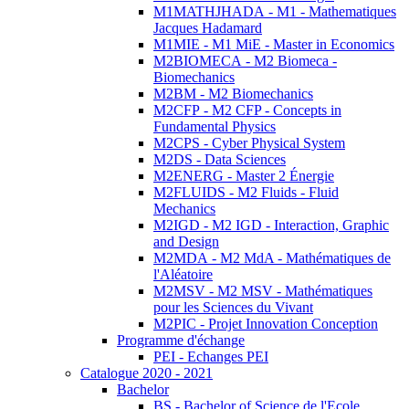
M1MATHJHADA - M1 - Mathematiques
Jacques Hadamard
M1MIE - M1 MiE - Master in Economics
M2BIOMECA - M2 Biomeca -
Biomechanics
M2BM - M2 Biomechanics
M2CFP - M2 CFP - Concepts in
Fundamental Physics
M2CPS - Cyber Physical System
M2DS - Data Sciences
M2ENERG - Master 2 Énergie
M2FLUIDS - M2 Fluids - Fluid
Mechanics
M2IGD - M2 IGD - Interaction, Graphic
and Design
M2MDA - M2 MdA - Mathématiques de
l'Aléatoire
M2MSV - M2 MSV - Mathématiques
pour les Sciences du Vivant
M2PIC - Projet Innovation Conception
Programme d'échange
PEI - Echanges PEI
Catalogue 2020 - 2021
Bachelor
BS - Bachelor of Science de l'Ecole