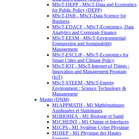
MScT-DEPP - MScT-Data and Economics
for Public Policy (DEPP)
MScT-DSB - MScT-Data Science for
Business
MScT-EDACF - MScT-Economics, Data
Analytics and Corporate Finance
MScT-EESM - MScT-Environmental
Engineering and Sustainability
Management
MScT-ESCLiP - MScT-Economics for
Smart Cities and Climate Policy
MScT-IOT - MScT-Internet of Things :
Innovation and Management Program
(IoT)
MScT-STEEM - MScT-Energy
Environment : Science Technology &
Management
Master (DNM)
M1APPMATH - M1 Mathématiques
Appliquées et Statistiques
M1BIOHEA - M1 Biologie et Santé
M1CHEINT - M1 Chimie et Interfaces
M1CPS - M1 Système Cyber Physique
M1HEP - M1 Physique des Hautes
Energies