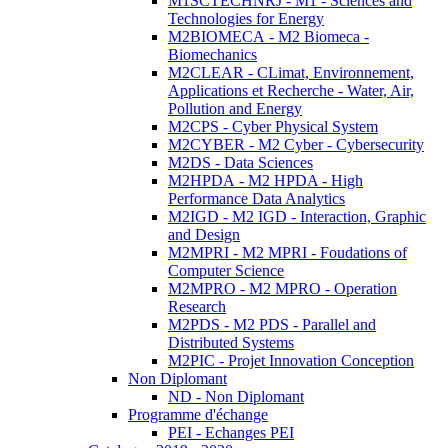
M1SCTECHNRJ - M1 - Sciences and
Technologies for Energy
M2BIOMECA - M2 Biomeca -
Biomechanics
M2CLEAR - CLimat, Environnement,
Applications et Recherche - Water, Air,
Pollution and Energy
M2CPS - Cyber Physical System
M2CYBER - M2 Cyber - Cybersecurity
M2DS - Data Sciences
M2HPDA - M2 HPDA - High
Performance Data Analytics
M2IGD - M2 IGD - Interaction, Graphic
and Design
M2MPRI - M2 MPRI - Foudations of
Computer Science
M2MPRO - M2 MPRO - Operation
Research
M2PDS - M2 PDS - Parallel and
Distributed Systems
M2PIC - Projet Innovation Conception
Non Diplomant
ND - Non Diplomant
Programme d'échange
PEI - Echanges PEI