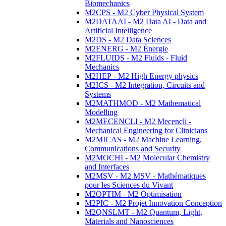
Biomechanics
M2CPS - M2 Cyber Physical System
M2DATAAI - M2 Data AI - Data and
Artificial Intelligence
M2DS - M2 Data Sciences
M2ENERG - M2 Énergie
M2FLUIDS - M2 Fluids - Fluid
Mechanics
M2HEP - M2 High Energy physics
M2ICS - M2 Integration, Circuits and
Systems
M2MATHMOD - M2 Mathematical
Modelling
M2MECENCLI - M2 Mecencli -
Mechanical Engineering for Clinicians
M2MICAS - M2 Machine Learning,
Communications and Security
M2MOCHI - M2 Molecular Chemistry
and Interfaces
M2MSV - M2 MSV - Mathématiques
pour les Sciences du Vivant
M2OPTIM - M2 Optimisation
M2PIC - M2 Projet Innovation Conception
M2QNSLMT - M2 Quantum, Light,
Materials and Nanosciences