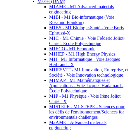
Master (DNM)
M1AME - M1 Advanced materials
engineering
M1BI - M1 Bio-informatique (Voie
Rosalind Franklin)
M1BS - M1 Biologie-Santé - Voie Boris
Ephrussi-X
M1C - M1 Chimie - Voie Fréderic Joliot-
Curie - Ecole Polytechnique
M1ECO - M1 Economie
M1HEP - M1 High Energy Physics
M1I - M1 Informatique - Voie Jacques
Herbrand - X
M1IESVIT - M1 Innovation, Entreprise, et
Société - Voie Innovation technologique
M1MAP - M1 Mathématiques et
Applications - Voie Jacques Hadamard -
École Polytechnique
M1P - M1 Physique - Voie Irène Joliot
Curie - X
M1STEPE - M1 STEPE - Sciences pour
les défis de l'environnement/Sciences for
environmentals challenges
M2AME - Advanced materials
engineering