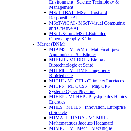
Environment : Science Technology &
Management
MScT-TRAI - MScT-Trust and
Responsible AI
MScT-ViCAI - MScT-Visual Computing
and Creative AI
MScT-XCin - MScT-Extended
Cinematography XCin
Master (DNM)
M1AMS - M1 AMS - Mathématiques
Appliquées et Statistiques
M1BBH - M1 BBH - Biologie,
Biotechnologie et Santé
M1BME - M1 BME - Ingénierie
BioMédicale
M1CHI - M1 CHI - Chimie et Interfaces
M1CPS - M1 CCSN - Maj. CPS -
Système Cyber Physique
M1HEP - M1 HEP - Physique des Hautes
Energies
M1IES - M1 IES - Innovation, Entreprise
et Société
M1MATHJHADA - M1 MJH -
Mathematiques Jacques Hadamard
M1MEC - M1 Mech - Mecanique