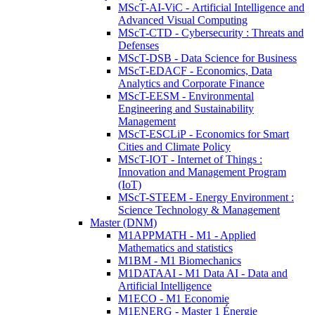
MScT-AI-ViC - Artificial Intelligence and
Advanced Visual Computing
MScT-CTD - Cybersecurity : Threats and
Defenses
MScT-DSB - Data Science for Business
MScT-EDACF - Economics, Data
Analytics and Corporate Finance
MScT-EESM - Environmental
Engineering and Sustainability
Management
MScT-ESCLiP - Economics for Smart
Cities and Climate Policy
MScT-IOT - Internet of Things :
Innovation and Management Program
(IoT)
MScT-STEEM - Energy Environment :
Science Technology & Management
Master (DNM)
M1APPMATH - M1 - Applied
Mathematics and statistics
M1BM - M1 Biomechanics
M1DATAAI - M1 Data AI - Data and
Artificial Intelligence
M1ECO - M1 Economie
M1ENERG - Master 1 Énergie