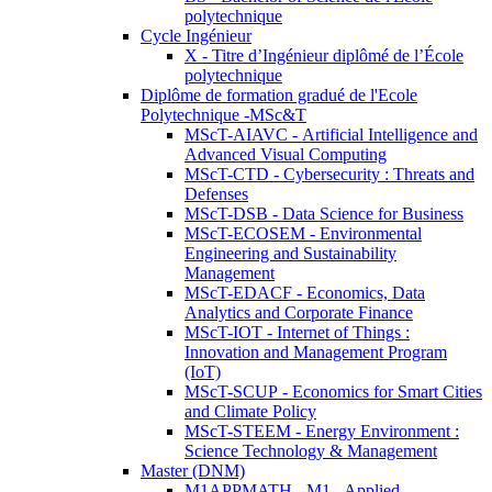
polytechnique
Cycle Ingénieur
X - Titre d’Ingénieur diplômé de l’École
polytechnique
Diplôme de formation gradué de l'Ecole
Polytechnique -MSc&T
MScT-AIAVC - Artificial Intelligence and
Advanced Visual Computing
MScT-CTD - Cybersecurity : Threats and
Defenses
MScT-DSB - Data Science for Business
MScT-ECOSEM - Environmental
Engineering and Sustainability
Management
MScT-EDACF - Economics, Data
Analytics and Corporate Finance
MScT-IOT - Internet of Things :
Innovation and Management Program
(IoT)
MScT-SCUP - Economics for Smart Cities
and Climate Policy
MScT-STEEM - Energy Environment :
Science Technology & Management
Master (DNM)
M1APPMATH - M1 - Applied