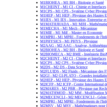
M1BIOHEA - M1 BH - Biologie et Santé
M1CHEINT - M1 CI - Chimie et Interfaces
M1CPS - M1 CPS - Système Cyber Physiq
M1HEP - M1 HEP - Physique des Hautes E
M1IES - M1 IES - Innovation, Entreprise et
M1MATHJHADA - M1 MJH - Mathématiqu
M1MECHA - M1 Mech - Mécanique
M1MIE - M1 MiE - Master en Economie
M1MPRI - M1 MPRI - Fondements de l'Inf
M1PHYSICS - M1 PHYS - Physique
M2AAG - M2 AAG - Analyse, Arithmétique
M2BIOHEA - M2 BH - Biologie et Santé
M2BIOMECA - M2 BME - Ingénierie BioM
M2CHEINT - M2 CI - Chimie et Interfaces
M2CPS - M2 CPS - Système Cyber Physiq
M2DS - M2 DS - Data Science
M2FLUIDS - M2 Fluids - Mécanique des Fl
M2GI - M2 GI-PLATO - Grandes installation
M2HEP - M2 HEP - Physique des Hautes E
M2ICFP - M2 ICFP - Centre International 
M2MARES - M2 PBR - Physique par Rech
M2MATHMOD - M2 MM - Modélisation M
M2MECENCLI - M2 MECENCLI - Génie Méc
M2MPRI - M2 MPRI - Fondements de l'Inf
M2MSV - M2 MSV - Mathématiques pour le