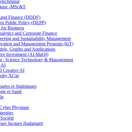
lytechnique
hnique -MSc&T
and Finance (DDDF)
r Public Policy (DEPP)
for Business
ytics and Corporate Finance
ring and Sustainability Management
ovation and Management Program (IoT)
ls, Graphs and Applications
ive Investment (AI-MaQI)
: Science Technology & Management
 AI
 Creative AI
aphy XCin
es et Statistiques
ie et Santé
le
Cyber Physique
nergies
 Société
es Jacques Hadamard