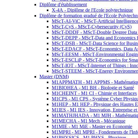
Diplôme d'établissement
X-4A - Diplôme de l'Ecole polytechnique
Diplôme de formation gradué de l'Ecole Polytec
MScT-AI-ViC - MScT-Artificial Intelligen
MScT-CyS - MScT-Cybersecurity (CyS)
MScT-DDDF - MScT-Double Degree Data 
MScT-DEPP - MScT-Data and Economics fo
MScT-DSB - MScT-Data Science for Busin
MScT-EDACF - MScT-Economics, Data Anal
MScT-EESM - MScT-Environmental Enginee
MScT-ESCLiP - MScT-Economics for Smart 
MScT-IOT - MScT-Internet of Things : Inn
MScT-STEEM - MScT-Energy Environment 
Master (DNM)
M1APPMATH - M1 APPMS - Mathématiques A
M1BIOHEA - M1 BH - Biologie et Santé
M1CHEINT - M1 CI - Chimie et Interfaces
M1CPS - M1 CPS - Système Cyber Physiq
M1HEP - M1 HEP - Physique des Hautes E
M1IES - M1 IES - Innovation, Entreprise et
M1MATHJHADA - M1 MJH - Mathématiqu
M1MECHA - M1 Mech - Mécanique
M1MIE - M1 MiE - Master en Economie
M1MPRI - M1 MPRI - Fondements de l'Inf
M1PHYSICS - M1 PHYS - Physique