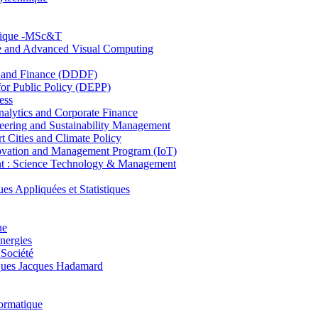
hnique -MSc&T
ce and Advanced Visual Computing
and Finance (DDDF)
r Public Policy (DEPP)
ess
ytics and Corporate Finance
ring and Sustainability Management
Cities and Climate Policy
ovation and Management Program (IoT)
: Science Technology & Management
ppliquées et Statistiques
ue
nergies
 Société
es Jacques Hadamard
ormatique