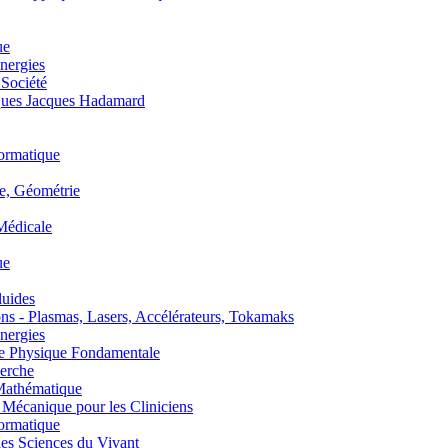
ue
nergies
 Société
es Jacques Hadamard
ormatique
, Géométrie
édicale
ue
uides
s - Plasmas, Lasers, Accélérateurs, Tokamaks
nergies
de Physique Fondamentale
erche
athématique
anique pour les Cliniciens
ormatique
s Sciences du Vivant