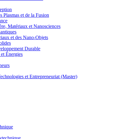
eption
lasmas et de la Fusion
ance
, Matériaux et Nanosciences
ntiques
aux et des Nano-Objets
lides
eloppement Durable
et Énergies
neurs
hnologies et Entrepreneuriat (Master)
chnique
lytechnique