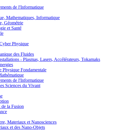
nts de l'Informatique
, Mathematiques, Informatique
, Géométrie
ie et Santé
le
Cyber Physique
nique des Fluides
lations - Plasmas, Lasers, Accélérateurs, Tokamaks
nergies
de Physique Fondamentale
athématique
nts de l'Informatique
s Sciences du Vivant
he
ption
 de la Fusion
ance
, Materiaux et Nanosciences
aux et des Nano-Objets