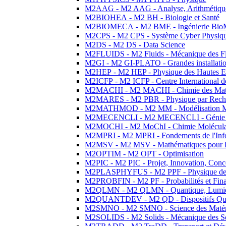
M2AAG - M2 AAG - Analyse, Arithmétique
M2BIOHEA - M2 BH - Biologie et Santé
M2BIOMECA - M2 BME - Ingénierie BioM
M2CPS - M2 CPS - Système Cyber Physiq
M2DS - M2 DS - Data Science
M2FLUIDS - M2 Fluids - Mécanique des Fl
M2GI - M2 GI-PLATO - Grandes installation
M2HEP - M2 HEP - Physique des Hautes E
M2ICFP - M2 ICFP - Centre International 
M2MACHI - M2 MACHI - Chimie des Matéri
M2MARES - M2 PBR - Physique par Rech
M2MATHMOD - M2 MM - Modélisation M
M2MECENCLI - M2 MECENCLI - Génie Méc
M2MOCHI - M2 MoChI - Chimie Moléculaire
M2MPRI - M2 MPRI - Fondements de l'Inf
M2MSV - M2 MSV - Mathématiques pour le
M2OPTIM - M2 OPT - Optimisation
M2PIC - M2 PIC - Projet, Innovation, Conc
M2PLASPHYFUS - M2 PPF - Physique des P
M2PROBFIN - M2 PF - Probabilités et Fin
M2QLMN - M2 QLMN - Quantique, Lumière
M2QUANTDEV - M2 QD - Dispositifs Qua
M2SMNO - M2 SMNO - Science des Matéri
M2SOLIDS - M2 Solids - Mécanique des So