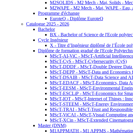
M2SOLIDS - M2 Mech - Maj. Solids - Meca
M2WAPE - M2 Mech - Maj. WAPE - Eau, Air
Programme d'échange
EuroteQ - Diplôme EuroteQ
Catalogue 2025 - 2026
Bachelor
BX - Bachelor of Science de l'Ecole polyte
Cycle Ingénieur
X - Titre d’Ingénieur diplômé de l’École po
Diplôme de formation gradué de l'Ecole Polytec
MScT-AI-ViC - MScT-Artificial Intelligen
MScT-CyS - MScT-Cybersecurity (CyS)
MScT-DDDF - MScT-Double Degree Data 
MScT-DEPP - MScT-Data and Economics fo
MScT-DSAIB - MScT-Data Science and AI 
MScT-EDACF - MScT-Economics, Data Anal
MScT-EESM - MScT-Environmental Enginee
MScT-ESCLiP - MScT-Economics for Smart 
MScT-IOT - MScT-Internet of Things : Inn
MScT-STEEM - MScT-Energy Environment 
MScT-TRAI - MScT-Trust and Responsible
MScT-ViCAI - MScT-Visual Computing and
MScT-XCin - MScT-Extended Cinematogr
Master (DNM)
M1APPMATH - M1 APPMS - Mathématiques A