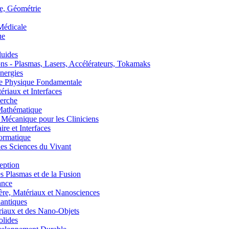
, Géométrie
édicale
ue
uides
s - Plasmas, Lasers, Accélérateurs, Tokamaks
nergies
de Physique Fondamentale
aux et Interfaces
erche
athématique
anique pour les Cliniciens
 et Interfaces
ormatique
s Sciences du Vivant
eption
lasmas et de la Fusion
ance
, Matériaux et Nanosciences
ntiques
aux et des Nano-Objets
lides