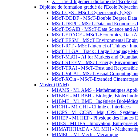
X - Titre d’Ingénieur diplômé de l’École po
Diplôme de formation gradué de l'Ecole Polytec
MScT-CyS - MScT-Cybersecurity (CyS)
MScT-DDDF - MScT-Double Degree Data 
MScT-DEPP - MScT-Data and Economics fo
MScT-DSAIB - MScT-Data Science and AI 
MScT-EDACF - MScT-Economics, Data Anal
MScT-EESM - MScT-Environmental Enginee
MScT-IOT - MScT-Internet of Things : Inn
MScT-LLGA - Track : Large Language Mode
MScT-MaQI - AI for Markets and Quantitat
MScT-STEEM - MScT-Energy Environment 
MScT-TRAI - MScT-Trust and Responsible
MScT-ViCAI - MScT-Visual Computing and
MScT-XCin - MScT-Extended Cinematogr
Master (DNM)
M1AMS - M1 AMS - Mathématiques Appliqué
M1BBH - M1 BBH - Biologie, Biotechnolog
M1BME - M1 BME - Ingénierie BioMédica
M1CHI - M1 CHI - Chimie et Interfaces
M1CPS - M1 CCSN - Maj. CPS - Système 
M1HEP - M1 HEP - Physique des Hautes E
M1IES - M1 IES - Innovation, Entreprise et
M1MATHJHADA - M1 MJH - Mathematiqu
M1MEC - M1 Mech - Mecanique