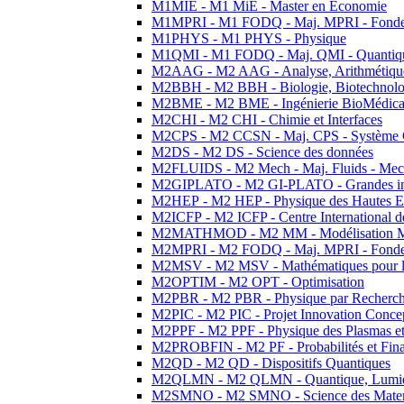
M1MIE - M1 MiE - Master en Economie
M1MPRI - M1 FODQ - Maj. MPRI - Fondeme
M1PHYS - M1 PHYS - Physique
M1QMI - M1 FODQ - Maj. QMI - Quantique
M2AAG - M2 AAG - Analyse, Arithmétique
M2BBH - M2 BBH - Biologie, Biotechnolog
M2BME - M2 BME - Ingénierie BioMédica
M2CHI - M2 CHI - Chimie et Interfaces
M2CPS - M2 CCSN - Maj. CPS - Système 
M2DS - M2 DS - Science des données
M2FLUIDS - M2 Mech - Maj. Fluids - Meca
M2GIPLATO - M2 GI-PLATO - Grandes instal
M2HEP - M2 HEP - Physique des Hautes E
M2ICFP - M2 ICFP - Centre International 
M2MATHMOD - M2 MM - Modélisation M
M2MPRI - M2 FODQ - Maj. MPRI - Fondeme
M2MSV - M2 MSV - Mathématiques pour le
M2OPTIM - M2 OPT - Optimisation
M2PBR - M2 PBR - Physique par Recherc
M2PIC - M2 PIC - Projet Innovation Conce
M2PPF - M2 PPF - Physique des Plasmas et
M2PROBFIN - M2 PF - Probabilités et Fin
M2QD - M2 QD - Dispositifs Quantiques
M2QLMN - M2 QLMN - Quantique, Lumiere
M2SMNO - M2 SMNO - Science des Materi