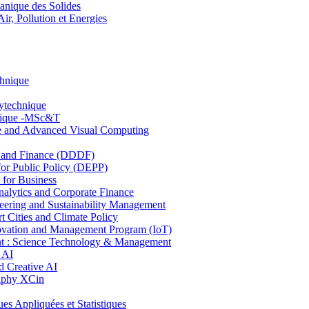
nique des Solides
, Pollution et Energies
chnique
lytechnique
hnique -MSc&T
ce and Advanced Visual Computing
and Finance (DDDF)
r Public Policy (DEPP)
for Business
ytics and Corporate Finance
ring and Sustainability Management
Cities and Climate Policy
ovation and Management Program (IoT)
: Science Technology & Management
 AI
 Creative AI
aphy XCin
ppliquées et Statistiques