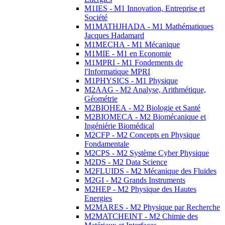
M1IES - M1 Innovation, Entreprise et
Société
M1MATHJHADA - M1 Mathématiques
Jacques Hadamard
M1MECHA - M1 Mécanique
M1MIE - M1 en Economie
M1MPRI - M1 Fondements de
l'Informatique MPRI
M1PHYSICS - M1 Physique
M2AAG - M2 Analyse, Arithmétique,
Géométrie
M2BIOHEA - M2 Biologie et Santé
M2BIOMECA - M2 Biomécanique et
Ingéniérie Biomédical
M2CFP - M2 Concepts en Physique
Fondamentale
M2CPS - M2 Système Cyber Physique
M2DS - M2 Data Science
M2FLUIDS - M2 Mécanique des Fluides
M2GI - M2 Grands Instruments
M2HEP - M2 Physique des Hautes
Energies
M2MARES - M2 Physique par Recherche
M2MATCHEINT - M2 Chimie des