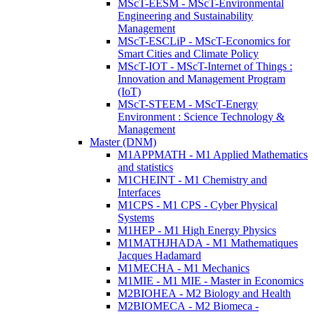
MScT-EESM - MScT-Environmental
Engineering and Sustainability
Management
MScT-ESCLiP - MScT-Economics for
Smart Cities and Climate Policy
MScT-IOT - MScT-Internet of Things :
Innovation and Management Program
(IoT)
MScT-STEEM - MScT-Energy
Environment : Science Technology &
Management
Master (DNM)
M1APPMATH - M1 Applied Mathematics
and statistics
M1CHEINT - M1 Chemistry and
Interfaces
M1CPS - M1 CPS - Cyber Physical
Systems
M1HEP - M1 High Energy Physics
M1MATHJHADA - M1 Mathematiques
Jacques Hadamard
M1MECHA - M1 Mechanics
M1MIE - M1 MIE - Master in Economics
M2BIOHEA - M2 Biology and Health
M2BIOMECA - M2 Biomeca -