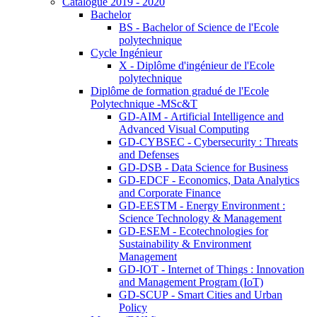
Catalogue 2019 - 2020
Bachelor
BS - Bachelor of Science de l'Ecole
polytechnique
Cycle Ingénieur
X - Diplôme d'ingénieur de l'Ecole
polytechnique
Diplôme de formation gradué de l'Ecole
Polytechnique -MSc&T
GD-AIM - Artificial Intelligence and
Advanced Visual Computing
GD-CYBSEC - Cybersecurity : Threats
and Defenses
GD-DSB - Data Science for Business
GD-EDCF - Economics, Data Analytics
and Corporate Finance
GD-EESTM - Energy Environment :
Science Technology & Management
GD-ESEM - Ecotechnologies for
Sustainability & Environment
Management
GD-IOT - Internet of Things : Innovation
and Management Program (IoT)
GD-SCUP - Smart Cities and Urban
Policy