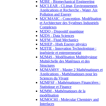
M2BE - Biomechanical Engineering
M2CLEAR - CLimat, Environnement,
Applications et Recherche - Water, Air,
Pollution and Energy
M2CMASIC - Conception, Modélisation
et Architecture des Systèmes Industriels
Complexes
M2DQ - Dispositif quantique
M2DS - Data Sciences
M2FM - Fluid Mechanics
M2HEP - High Energy physics
M2ITIE - Innovation Technologique :
ingénierie et entrepreneuriat
M2M4S - Modélisation Multiphysique
Multiéchelle des Matériaux et des
Structures
M2MAMSV - Master 2 Mathématiques et
Applications - Mathématiques pour les
Sciences du Vivant
M2MFSF - Mathématiques Financières :
Statistique et Finance
M2MM - Mathématiques de la
modélisation
M2MOCHI - Molecular Chemistry and
Interfaces