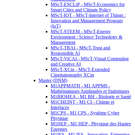
MScT-ESCLiP - MScT-Economics for
Smart Cities and Climate Policy
MScT-IOT - MScT-Internet of Things :
Innovation and Management Program
(IoT)
MScT-STEEM - MScT-Energy
Environment : Science Technology &
Management
MScT-TRAI - MScT-Trust and
Responsible AI
MScT-ViCAI - MScT-Visual Computing
and Creative AI
MScT-XCin - MScT-Extended
Cinematography XCin
Master (DNM)
M1APPMATH - M1 APPMS -
Mathématiques Appliquées et Statistiques
M1BIOHEA - M1 BH - Biologie et Santé
M1CHEINT - M1 CI - Chimie et
Interfaces
M1CPS - M1 CPS - Système Cyber
Physique
M1HEP - M1 HEP - Physique des Hautes
Energies
M1IES - M1 IES - Innovation, Entreprise