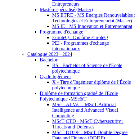
Entrepreneurs
Mastère spécialisé (Master)
MS ETRE - MS Energies Renouvelables :
Technologies et Entrepreneuriat (Master)
MS IE - MS Innovation et Entreprenariat
Programme d'échange
EuroteQ - Diplôme EuroteQ
PEI - Programmes d'échange
internationaux
Catalogue 2023 - 2024
Bachelor
BS - Bachelor of Science de l'Ecole
polytechnique
Cycle Ingénieur
X - Titre d’Ingénieur diplômé de l’École
polytechnique
Diplôme de formation gradué de l'Ecole
Polytechnique -MSc&T
MScT-AI-ViC - MScT-Artificial
Intelligence and Advanced Visual
Computing
MScT-CTD - MScT-Cybersecurity :
Threats and Defenses
MScT-DDDF - MScT-Double Degree
Data and Finance (DDDF)