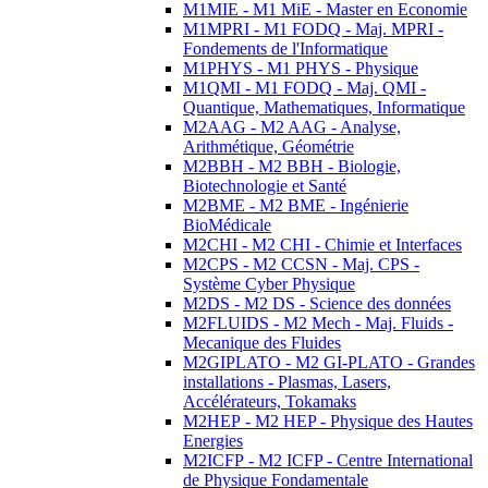
M1MIE - M1 MiE - Master en Economie
M1MPRI - M1 FODQ - Maj. MPRI -
Fondements de l'Informatique
M1PHYS - M1 PHYS - Physique
M1QMI - M1 FODQ - Maj. QMI -
Quantique, Mathematiques, Informatique
M2AAG - M2 AAG - Analyse,
Arithmétique, Géométrie
M2BBH - M2 BBH - Biologie,
Biotechnologie et Santé
M2BME - M2 BME - Ingénierie
BioMédicale
M2CHI - M2 CHI - Chimie et Interfaces
M2CPS - M2 CCSN - Maj. CPS -
Système Cyber Physique
M2DS - M2 DS - Science des données
M2FLUIDS - M2 Mech - Maj. Fluids -
Mecanique des Fluides
M2GIPLATO - M2 GI-PLATO - Grandes
installations - Plasmas, Lasers,
Accélérateurs, Tokamaks
M2HEP - M2 HEP - Physique des Hautes
Energies
M2ICFP - M2 ICFP - Centre International
de Physique Fondamentale