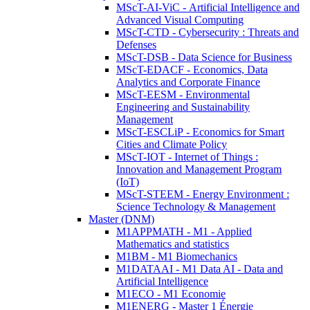
MScT-AI-ViC - Artificial Intelligence and
Advanced Visual Computing
MScT-CTD - Cybersecurity : Threats and
Defenses
MScT-DSB - Data Science for Business
MScT-EDACF - Economics, Data
Analytics and Corporate Finance
MScT-EESM - Environmental
Engineering and Sustainability
Management
MScT-ESCLiP - Economics for Smart
Cities and Climate Policy
MScT-IOT - Internet of Things :
Innovation and Management Program
(IoT)
MScT-STEEM - Energy Environment :
Science Technology & Management
Master (DNM)
M1APPMATH - M1 - Applied
Mathematics and statistics
M1BM - M1 Biomechanics
M1DATAAI - M1 Data AI - Data and
Artificial Intelligence
M1ECO - M1 Economie
M1ENERG - Master 1 Énergie