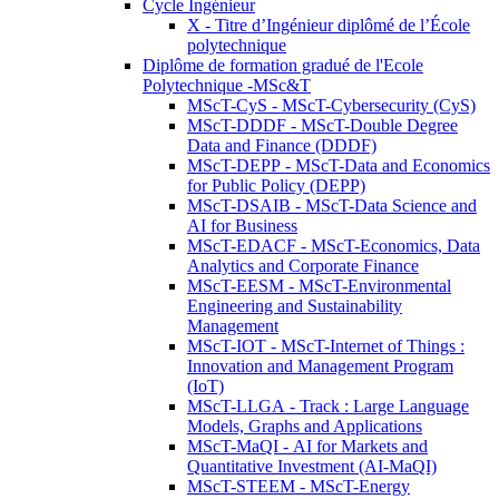
Cycle Ingénieur
X - Titre d’Ingénieur diplômé de l’École
polytechnique
Diplôme de formation gradué de l'Ecole
Polytechnique -MSc&T
MScT-CyS - MScT-Cybersecurity (CyS)
MScT-DDDF - MScT-Double Degree
Data and Finance (DDDF)
MScT-DEPP - MScT-Data and Economics
for Public Policy (DEPP)
MScT-DSAIB - MScT-Data Science and
AI for Business
MScT-EDACF - MScT-Economics, Data
Analytics and Corporate Finance
MScT-EESM - MScT-Environmental
Engineering and Sustainability
Management
MScT-IOT - MScT-Internet of Things :
Innovation and Management Program
(IoT)
MScT-LLGA - Track : Large Language
Models, Graphs and Applications
MScT-MaQI - AI for Markets and
Quantitative Investment (AI-MaQI)
MScT-STEEM - MScT-Energy