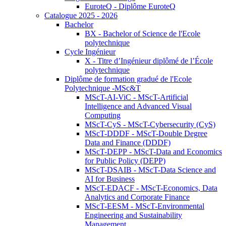
EuroteQ - Diplôme EuroteQ
Catalogue 2025 - 2026
Bachelor
BX - Bachelor of Science de l'Ecole
polytechnique
Cycle Ingénieur
X - Titre d’Ingénieur diplômé de l’École
polytechnique
Diplôme de formation gradué de l'Ecole
Polytechnique -MSc&T
MScT-AI-ViC - MScT-Artificial
Intelligence and Advanced Visual
Computing
MScT-CyS - MScT-Cybersecurity (CyS)
MScT-DDDF - MScT-Double Degree
Data and Finance (DDDF)
MScT-DEPP - MScT-Data and Economics
for Public Policy (DEPP)
MScT-DSAIB - MScT-Data Science and
AI for Business
MScT-EDACF - MScT-Economics, Data
Analytics and Corporate Finance
MScT-EESM - MScT-Environmental
Engineering and Sustainability
Management