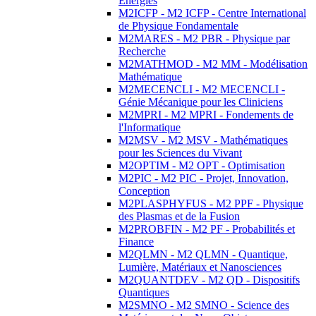
Energies
M2ICFP - M2 ICFP - Centre International
de Physique Fondamentale
M2MARES - M2 PBR - Physique par
Recherche
M2MATHMOD - M2 MM - Modélisation
Mathématique
M2MECENCLI - M2 MECENCLI -
Génie Mécanique pour les Cliniciens
M2MPRI - M2 MPRI - Fondements de
l'Informatique
M2MSV - M2 MSV - Mathématiques
pour les Sciences du Vivant
M2OPTIM - M2 OPT - Optimisation
M2PIC - M2 PIC - Projet, Innovation,
Conception
M2PLASPHYFUS - M2 PPF - Physique
des Plasmas et de la Fusion
M2PROBFIN - M2 PF - Probabilités et
Finance
M2QLMN - M2 QLMN - Quantique,
Lumière, Matériaux et Nanosciences
M2QUANTDEV - M2 QD - Dispositifs
Quantiques
M2SMNO - M2 SMNO - Science des