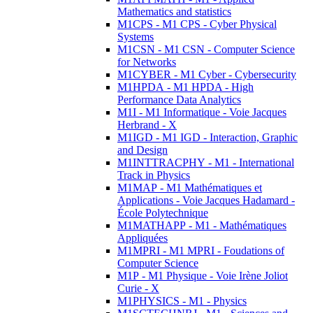
Mathematics and statistics
M1CPS - M1 CPS - Cyber Physical
Systems
M1CSN - M1 CSN - Computer Science
for Networks
M1CYBER - M1 Cyber - Cybersecurity
M1HPDA - M1 HPDA - High
Performance Data Analytics
M1I - M1 Informatique - Voie Jacques
Herbrand - X
M1IGD - M1 IGD - Interaction, Graphic
and Design
M1INTTRACPHY - M1 - International
Track in Physics
M1MAP - M1 Mathématiques et
Applications - Voie Jacques Hadamard -
École Polytechnique
M1MATHAPP - M1 - Mathématiques
Appliquées
M1MPRI - M1 MPRI - Foudations of
Computer Science
M1P - M1 Physique - Voie Irène Joliot
Curie - X
M1PHYSICS - M1 - Physics