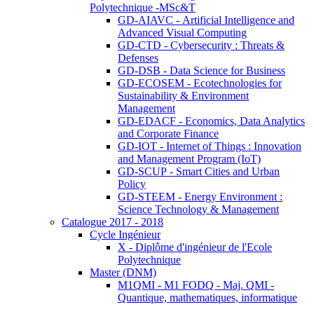
Polytechnique -MSc&T
GD-AIAVC - Artificial Intelligence and
Advanced Visual Computing
GD-CTD - Cybersecurity : Threats &
Defenses
GD-DSB - Data Science for Business
GD-ECOSEM - Ecotechnologies for
Sustainability & Environment
Management
GD-EDACF - Economics, Data Analytics
and Corporate Finance
GD-IOT - Internet of Things : Innovation
and Management Program (IoT)
GD-SCUP - Smart Cities and Urban
Policy
GD-STEEM - Energy Environment :
Science Technology & Management
Catalogue 2017 - 2018
Cycle Ingénieur
X - Diplôme d'ingénieur de l'Ecole
Polytechnique
Master (DNM)
M1QMI - M1 FODQ - Maj. QMI -
Quantique, mathematiques, informatique