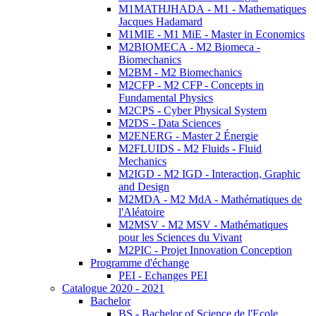
M1MATHJHADA - M1 - Mathematiques
Jacques Hadamard
M1MIE - M1 MiE - Master in Economics
M2BIOMECA - M2 Biomeca -
Biomechanics
M2BM - M2 Biomechanics
M2CFP - M2 CFP - Concepts in
Fundamental Physics
M2CPS - Cyber Physical System
M2DS - Data Sciences
M2ENERG - Master 2 Énergie
M2FLUIDS - M2 Fluids - Fluid
Mechanics
M2IGD - M2 IGD - Interaction, Graphic
and Design
M2MDA - M2 MdA - Mathématiques de
l'Aléatoire
M2MSV - M2 MSV - Mathématiques
pour les Sciences du Vivant
M2PIC - Projet Innovation Conception
Programme d'échange
PEI - Echanges PEI
Catalogue 2020 - 2021
Bachelor
BS - Bachelor of Science de l'Ecole