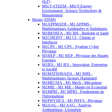
(IoT)
MScT-STEEM - MScT-Energy
Environment : Science Technology &
Management
Master (DNM)
M1APPMATH - M1 APPMS -
Mathématiques Appliquées et Statistiques
M1BIOHEA - M1 BH - Biologie et Santé
M1CHEINT - M1 CI - Chimie et
Interfaces
M1CPS - M1 CPS - Système Cyber
Physique
M1HEP - M1 HEP - Physique des Hautes
Energies
M1IES - M1 IES - Innovation, Entreprise
et Société
M1MATHJHADA - M1 MJH -
Mathématiques Jacques Hadamard
M1MECHA - M1 Mech - Mécanique
M1MIE - M1 MiE - Master en Economie
M1MPRI - M1 MPRI - Fondements de
l'Informatique
M1PHYSICS - M1 PHYS - Physique
M2AAG - M2 AAG - Analyse,
Arithmétique, Géométrie