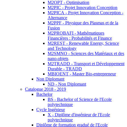
M2OPT - Optimisation
M2PIC - Projet Innovation Conception
M2PICA - Projet Innovation Conception -
Alternance
M2PPF - Physique des Plasmas et de la
Fusion
M2PROBAFI - Mathématiques
Financières : Probabilités et Finance
M2REST - Renewable Energy, Science
and Technology
M2SMNO - Sciences des Matériaux et des
nano-objets
M2TRADD - Transport et Développement
Durable - TRADD
MBIOENT - Master Bio-entrepreneur
Non Diplomant
ND - Non Diplomant
Catalogue 2018 - 2019
Bachelor
BS - Bachelor of Science de l'Ecole
polytechnique
Cycle Ingénieur
X - Diplôme d'ingénieur de l'Ecole
polytechnique
Diplôme de formation gradué de l'Ecole