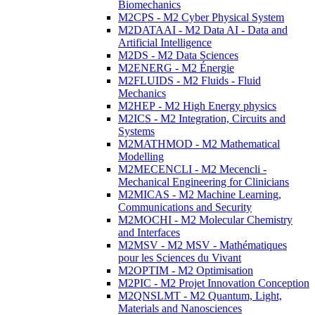
Biomechanics
M2CPS - M2 Cyber Physical System
M2DATAAI - M2 Data AI - Data and
Artificial Intelligence
M2DS - M2 Data Sciences
M2ENERG - M2 Énergie
M2FLUIDS - M2 Fluids - Fluid
Mechanics
M2HEP - M2 High Energy physics
M2ICS - M2 Integration, Circuits and
Systems
M2MATHMOD - M2 Mathematical
Modelling
M2MECENCLI - M2 Mecencli -
Mechanical Engineering for Clinicians
M2MICAS - M2 Machine Learning,
Communications and Security
M2MOCHI - M2 Molecular Chemistry
and Interfaces
M2MSV - M2 MSV - Mathématiques
pour les Sciences du Vivant
M2OPTIM - M2 Optimisation
M2PIC - M2 Projet Innovation Conception
M2QNSLMT - M2 Quantum, Light,
Materials and Nanosciences