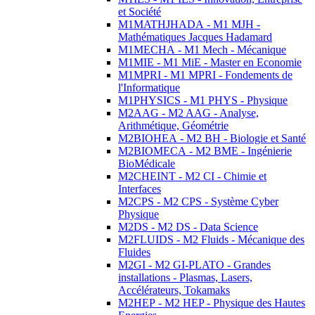
et Société
M1MATHJHADA - M1 MJH -
Mathématiques Jacques Hadamard
M1MECHA - M1 Mech - Mécanique
M1MIE - M1 MiE - Master en Economie
M1MPRI - M1 MPRI - Fondements de
l'Informatique
M1PHYSICS - M1 PHYS - Physique
M2AAG - M2 AAG - Analyse,
Arithmétique, Géométrie
M2BIOHEA - M2 BH - Biologie et Santé
M2BIOMECA - M2 BME - Ingénierie
BioMédicale
M2CHEINT - M2 CI - Chimie et
Interfaces
M2CPS - M2 CPS - Système Cyber
Physique
M2DS - M2 DS - Data Science
M2FLUIDS - M2 Fluids - Mécanique des
Fluides
M2GI - M2 GI-PLATO - Grandes
installations - Plasmas, Lasers,
Accélérateurs, Tokamaks
M2HEP - M2 HEP - Physique des Hautes