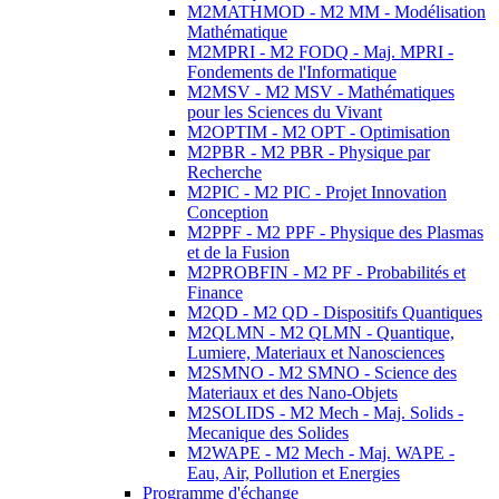
M2MATHMOD - M2 MM - Modélisation
Mathématique
M2MPRI - M2 FODQ - Maj. MPRI -
Fondements de l'Informatique
M2MSV - M2 MSV - Mathématiques
pour les Sciences du Vivant
M2OPTIM - M2 OPT - Optimisation
M2PBR - M2 PBR - Physique par
Recherche
M2PIC - M2 PIC - Projet Innovation
Conception
M2PPF - M2 PPF - Physique des Plasmas
et de la Fusion
M2PROBFIN - M2 PF - Probabilités et
Finance
M2QD - M2 QD - Dispositifs Quantiques
M2QLMN - M2 QLMN - Quantique,
Lumiere, Materiaux et Nanosciences
M2SMNO - M2 SMNO - Science des
Materiaux et des Nano-Objets
M2SOLIDS - M2 Mech - Maj. Solids -
Mecanique des Solides
M2WAPE - M2 Mech - Maj. WAPE -
Eau, Air, Pollution et Energies
Programme d'échange