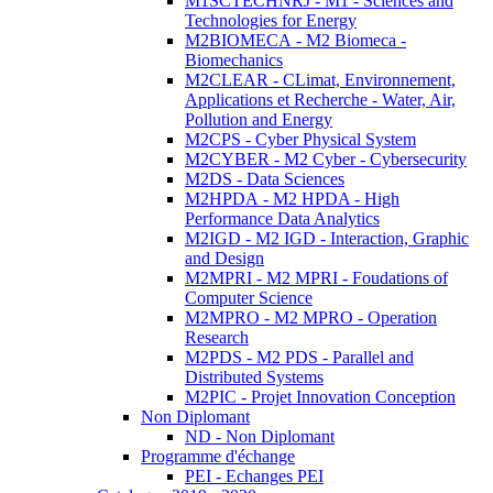
M1SCTECHNRJ - M1 - Sciences and
Technologies for Energy
M2BIOMECA - M2 Biomeca -
Biomechanics
M2CLEAR - CLimat, Environnement,
Applications et Recherche - Water, Air,
Pollution and Energy
M2CPS - Cyber Physical System
M2CYBER - M2 Cyber - Cybersecurity
M2DS - Data Sciences
M2HPDA - M2 HPDA - High
Performance Data Analytics
M2IGD - M2 IGD - Interaction, Graphic
and Design
M2MPRI - M2 MPRI - Foudations of
Computer Science
M2MPRO - M2 MPRO - Operation
Research
M2PDS - M2 PDS - Parallel and
Distributed Systems
M2PIC - Projet Innovation Conception
Non Diplomant
ND - Non Diplomant
Programme d'échange
PEI - Echanges PEI