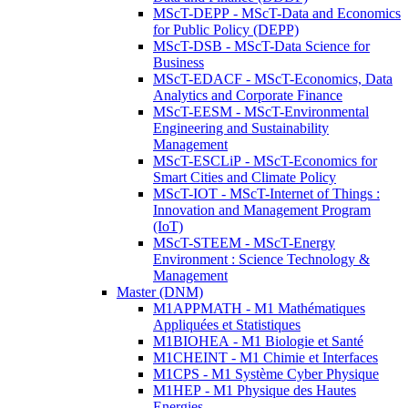
MScT-DEPP - MScT-Data and Economics
for Public Policy (DEPP)
MScT-DSB - MScT-Data Science for
Business
MScT-EDACF - MScT-Economics, Data
Analytics and Corporate Finance
MScT-EESM - MScT-Environmental
Engineering and Sustainability
Management
MScT-ESCLiP - MScT-Economics for
Smart Cities and Climate Policy
MScT-IOT - MScT-Internet of Things :
Innovation and Management Program
(IoT)
MScT-STEEM - MScT-Energy
Environment : Science Technology &
Management
Master (DNM)
M1APPMATH - M1 Mathématiques
Appliquées et Statistiques
M1BIOHEA - M1 Biologie et Santé
M1CHEINT - M1 Chimie et Interfaces
M1CPS - M1 Système Cyber Physique
M1HEP - M1 Physique des Hautes
Energies