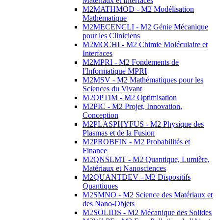
Matériaux et Interfaces
M2MATHMOD - M2 Modélisation
Mathématique
M2MECENCLI - M2 Génie Mécanique
pour les Cliniciens
M2MOCHI - M2 Chimie Moléculaire et
Interfaces
M2MPRI - M2 Fondements de
l'Informatique MPRI
M2MSV - M2 Mathématiques pour les
Sciences du Vivant
M2OPTIM - M2 Optimisation
M2PIC - M2 Projet, Innovation,
Conception
M2PLASPHYFUS - M2 Physique des
Plasmas et de la Fusion
M2PROBFIN - M2 Probabilités et
Finance
M2QNSLMT - M2 Quantique, Lumière,
Matériaux et Nanosciences
M2QUANTDEV - M2 Dispositifs
Quantiques
M2SMNO - M2 Science des Matériaux et
des Nano-Objets
M2SOLIDS - M2 Mécanique des Solides