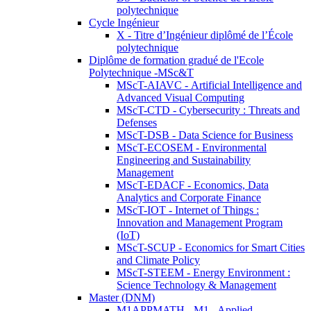
polytechnique
Cycle Ingénieur
X - Titre d’Ingénieur diplômé de l’École
polytechnique
Diplôme de formation gradué de l'Ecole
Polytechnique -MSc&T
MScT-AIAVC - Artificial Intelligence and
Advanced Visual Computing
MScT-CTD - Cybersecurity : Threats and
Defenses
MScT-DSB - Data Science for Business
MScT-ECOSEM - Environmental
Engineering and Sustainability
Management
MScT-EDACF - Economics, Data
Analytics and Corporate Finance
MScT-IOT - Internet of Things :
Innovation and Management Program
(IoT)
MScT-SCUP - Economics for Smart Cities
and Climate Policy
MScT-STEEM - Energy Environment :
Science Technology & Management
Master (DNM)
M1APPMATH - M1 - Applied