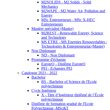
M2SOLIDS - M2 Solids - Solid
Mechanics
M2WAPE - M2 Water, Air, Pollution and
Energy
MSc Entrepreneurs - MSc X-HEC
Entrepreneurs
Mastère spécialisé (Master)
M2REST - Renewable Energy, Science
and Technology
MS ETRE - MS Energies Renouvelables :
Technologies & Entrepreneuriat (Master)
Non Diplomant
ND - Non Diplomant
Programme d'échange
EuroteQ - Diplôme EuroteQ
PEI - Echanges PEI
Catalogue 2021 - 2022
Bachelor
BS - Bachelor of Science de l'Ecole
polytechnique
Cycle Ingénieur
X - Titre d’Ingénieur diplômé de l’École
polytechnique
Diplôme de formation gradué de l'Ecole
Polytechnique -MSc&T