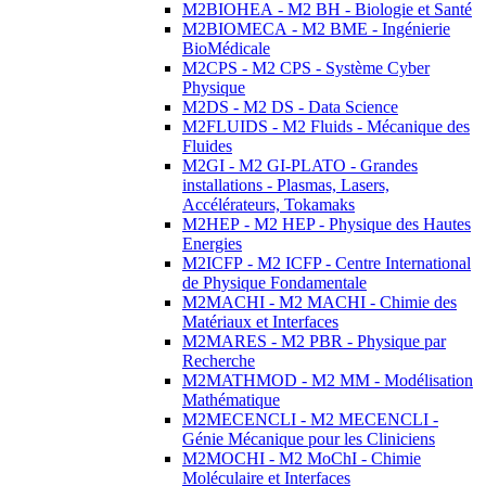
M2BIOHEA - M2 BH - Biologie et Santé
M2BIOMECA - M2 BME - Ingénierie
BioMédicale
M2CPS - M2 CPS - Système Cyber
Physique
M2DS - M2 DS - Data Science
M2FLUIDS - M2 Fluids - Mécanique des
Fluides
M2GI - M2 GI-PLATO - Grandes
installations - Plasmas, Lasers,
Accélérateurs, Tokamaks
M2HEP - M2 HEP - Physique des Hautes
Energies
M2ICFP - M2 ICFP - Centre International
de Physique Fondamentale
M2MACHI - M2 MACHI - Chimie des
Matériaux et Interfaces
M2MARES - M2 PBR - Physique par
Recherche
M2MATHMOD - M2 MM - Modélisation
Mathématique
M2MECENCLI - M2 MECENCLI -
Génie Mécanique pour les Cliniciens
M2MOCHI - M2 MoChI - Chimie
Moléculaire et Interfaces