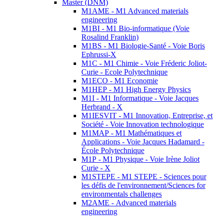
Master (DNM)
M1AME - M1 Advanced materials
engineering
M1BI - M1 Bio-informatique (Voie
Rosalind Franklin)
M1BS - M1 Biologie-Santé - Voie Boris
Ephrussi-X
M1C - M1 Chimie - Voie Fréderic Joliot-
Curie - Ecole Polytechnique
M1ECO - M1 Economie
M1HEP - M1 High Energy Physics
M1I - M1 Informatique - Voie Jacques
Herbrand - X
M1IESVIT - M1 Innovation, Entreprise, et
Société - Voie Innovation technologique
M1MAP - M1 Mathématiques et
Applications - Voie Jacques Hadamard -
École Polytechnique
M1P - M1 Physique - Voie Irène Joliot
Curie - X
M1STEPE - M1 STEPE - Sciences pour
les défis de l'environnement/Sciences for
environmentals challenges
M2AME - Advanced materials
engineering