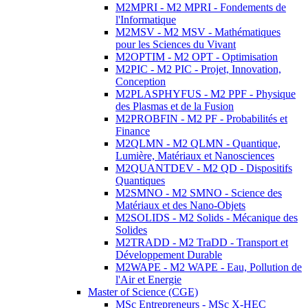
M2MPRI - M2 MPRI - Fondements de
l'Informatique
M2MSV - M2 MSV - Mathématiques
pour les Sciences du Vivant
M2OPTIM - M2 OPT - Optimisation
M2PIC - M2 PIC - Projet, Innovation,
Conception
M2PLASPHYFUS - M2 PPF - Physique
des Plasmas et de la Fusion
M2PROBFIN - M2 PF - Probabilités et
Finance
M2QLMN - M2 QLMN - Quantique,
Lumière, Matériaux et Nanosciences
M2QUANTDEV - M2 QD - Dispositifs
Quantiques
M2SMNO - M2 SMNO - Science des
Matériaux et des Nano-Objets
M2SOLIDS - M2 Solids - Mécanique des
Solides
M2TRADD - M2 TraDD - Transport et
Développement Durable
M2WAPE - M2 WAPE - Eau, Pollution de
l'Air et Energie
Master of Science (CGE)
MSc Entrepreneurs - MSc X-HEC