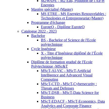
M2WAPE - M2 Eau, Pollution de l'Air et
Energies
Mastère spécialisé (Master)
MS ETRE - MS Energies Renouvelables :
Technologies et Entrepreneuriat (Master)
Programme d'échange
EuroteQ - Diplôme EuroteQ
Catalogue 2022 - 2023
Bachelor
BS - Bachelor of Science de l'Ecole
polytechnique
Cycle Ingénieur
X - Titre d’Ingénieur diplômé de l’École
polytechnique
Diplôme de formation gradué de l'Ecole
Polytechnique -MSc&T
MScT-AI-ViC - MScT-Artificial
Intelligence and Advanced Visual
Computing
MScT-CTD - MScT-Cybersecurity :
Threats and Defenses
MScT-DSB - MScT-Data Science for
Business
MScT-EDACF - MScT-Economics, Data
Analytics and Corporate Finance