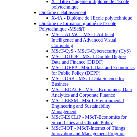
X - Titre d’Ingénieur diplômé de l’École
polytechnique
Diplôme d'établissement
X-4A - Diplôme de l'Ecole polytechnique
Diplôme de formation gradué de l'Ecole
Polytechnique -MSc&T
MScT-AI-ViC - MScT-Artificial
Intelligence and Advanced Visual
Computing
MScT-CyS - MScT-Cybersecurity (CyS)
MScT-DDDF - MScT-Double Degree
Data and Finance (DDDF)
MScT-DEPP - MScT-Data and Economics
for Public Policy (DEPP)
MScT-DSB - MScT-Data Science for
Business
MScT-EDACF - MScT-Economics, Data
Analytics and Corporate Finance
MScT-EESM - MScT-Environmental
Engineering and Sustainability
Management
MScT-ESCLiP - MScT-Economics for
Smart Cities and Climate Policy
MScT-IOT - MScT-Internet of Things :
Innovation and Management Program