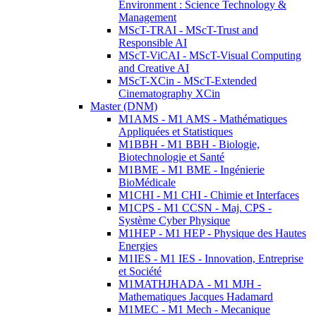
Environment : Science Technology &
Management
MScT-TRAI - MScT-Trust and
Responsible AI
MScT-ViCAI - MScT-Visual Computing
and Creative AI
MScT-XCin - MScT-Extended
Cinematography XCin
Master (DNM)
M1AMS - M1 AMS - Mathématiques
Appliquées et Statistiques
M1BBH - M1 BBH - Biologie,
Biotechnologie et Santé
M1BME - M1 BME - Ingénierie
BioMédicale
M1CHI - M1 CHI - Chimie et Interfaces
M1CPS - M1 CCSN - Maj. CPS -
Système Cyber Physique
M1HEP - M1 HEP - Physique des Hautes
Energies
M1IES - M1 IES - Innovation, Entreprise
et Société
M1MATHJHADA - M1 MJH -
Mathematiques Jacques Hadamard
M1MEC - M1 Mech - Mecanique