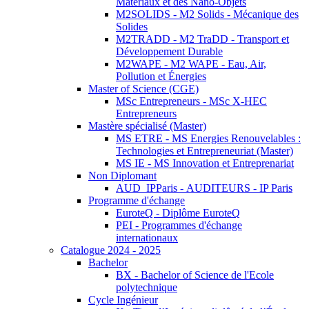
Matériaux et des Nano-Objets
M2SOLIDS - M2 Solids - Mécanique des
Solides
M2TRADD - M2 TraDD - Transport et
Développement Durable
M2WAPE - M2 WAPE - Eau, Air,
Pollution et Énergies
Master of Science (CGE)
MSc Entrepreneurs - MSc X-HEC
Entrepreneurs
Mastère spécialisé (Master)
MS ETRE - MS Energies Renouvelables :
Technologies et Entrepreneuriat (Master)
MS IE - MS Innovation et Entreprenariat
Non Diplomant
AUD_IPParis - AUDITEURS - IP Paris
Programme d'échange
EuroteQ - Diplôme EuroteQ
PEI - Programmes d'échange
internationaux
Catalogue 2024 - 2025
Bachelor
BX - Bachelor of Science de l'Ecole
polytechnique
Cycle Ingénieur