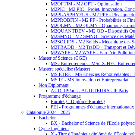
M2OPTIM - M2 OPT - Optimisation
M2PIC - M2 PIC - Projet, Innovation, Conc
M2PLASPHYFUS - M2 PPF - Physique des P
M2PROBFIN - M2 PF - Probabilités et Fin
M2QLMN - M2 QLMN - Quantique, Lumière
M2QUANTDEV - M2 QD - Dispositifs Qua
M2SMNO - M2 SMNO - Science des Matéri
M2SOLIDS - M2 Solids - Mécanique des So
M2TRADD - M2 TraDD - Transport et Dév
M2WAPE - M2 WAPE - Eau, Air, Pollution 
Master of Science (CGE)
MSc Entrepreneurs - MSc X-HEC Entrepre
Mastère spécialisé (Master)
MS ETRE - MS Energies Renouvelables : Tec
MS IE - MS Innovation et Entreprenariat
Non Diplomant
AUD_IPParis - AUDITEURS - IP Paris
Programme d'échange
EuroteQ - Diplôme EuroteQ
PEI - Programmes d'échange internationaux
Catalogue 2024 - 2025
Bachelor
BX - Bachelor of Science de l'Ecole polyte
Cycle Ingénieur
X - Titre d’Ingénieur diplômé de l’École po