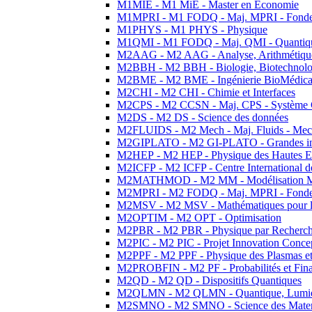
M1MIE - M1 MiE - Master en Economie
M1MPRI - M1 FODQ - Maj. MPRI - Fondeme
M1PHYS - M1 PHYS - Physique
M1QMI - M1 FODQ - Maj. QMI - Quantique
M2AAG - M2 AAG - Analyse, Arithmétique
M2BBH - M2 BBH - Biologie, Biotechnolog
M2BME - M2 BME - Ingénierie BioMédica
M2CHI - M2 CHI - Chimie et Interfaces
M2CPS - M2 CCSN - Maj. CPS - Système 
M2DS - M2 DS - Science des données
M2FLUIDS - M2 Mech - Maj. Fluids - Meca
M2GIPLATO - M2 GI-PLATO - Grandes instal
M2HEP - M2 HEP - Physique des Hautes E
M2ICFP - M2 ICFP - Centre International 
M2MATHMOD - M2 MM - Modélisation M
M2MPRI - M2 FODQ - Maj. MPRI - Fondeme
M2MSV - M2 MSV - Mathématiques pour le
M2OPTIM - M2 OPT - Optimisation
M2PBR - M2 PBR - Physique par Recherc
M2PIC - M2 PIC - Projet Innovation Conce
M2PPF - M2 PPF - Physique des Plasmas et
M2PROBFIN - M2 PF - Probabilités et Fin
M2QD - M2 QD - Dispositifs Quantiques
M2QLMN - M2 QLMN - Quantique, Lumiere
M2SMNO - M2 SMNO - Science des Materi