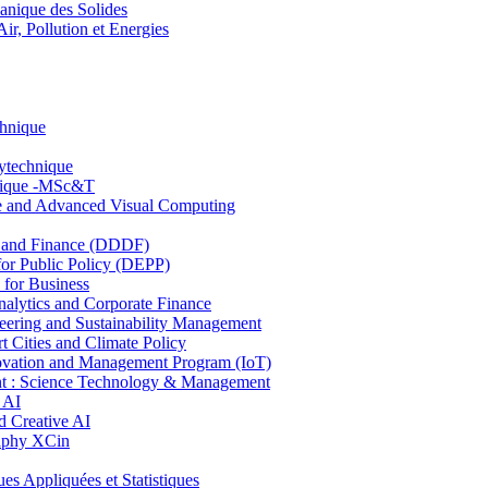
nique des Solides
, Pollution et Energies
chnique
lytechnique
hnique -MSc&T
ce and Advanced Visual Computing
and Finance (DDDF)
r Public Policy (DEPP)
for Business
ytics and Corporate Finance
ring and Sustainability Management
Cities and Climate Policy
ovation and Management Program (IoT)
: Science Technology & Management
 AI
 Creative AI
aphy XCin
ppliquées et Statistiques