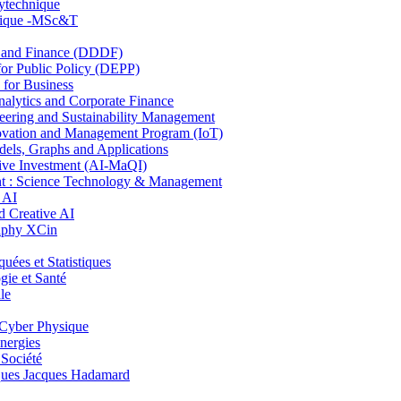
lytechnique
hnique -MSc&T
and Finance (DDDF)
r Public Policy (DEPP)
for Business
ytics and Corporate Finance
ring and Sustainability Management
ovation and Management Program (IoT)
ls, Graphs and Applications
ive Investment (AI-MaQI)
: Science Technology & Management
 AI
 Creative AI
aphy XCin
es et Statistiques
ie et Santé
le
Cyber Physique
nergies
 Société
es Jacques Hadamard