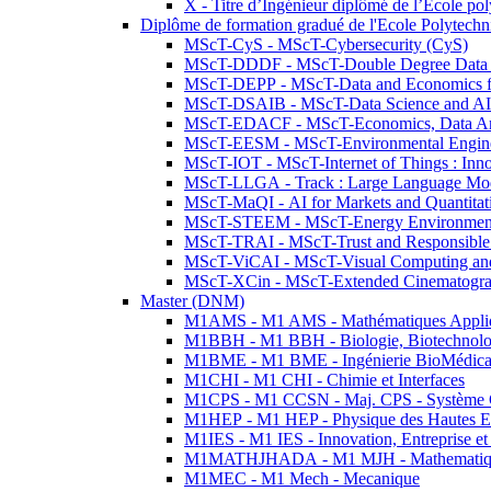
X - Titre d’Ingénieur diplômé de l’École po
Diplôme de formation gradué de l'Ecole Polytec
MScT-CyS - MScT-Cybersecurity (CyS)
MScT-DDDF - MScT-Double Degree Data 
MScT-DEPP - MScT-Data and Economics fo
MScT-DSAIB - MScT-Data Science and AI 
MScT-EDACF - MScT-Economics, Data Anal
MScT-EESM - MScT-Environmental Enginee
MScT-IOT - MScT-Internet of Things : Inn
MScT-LLGA - Track : Large Language Mode
MScT-MaQI - AI for Markets and Quantitat
MScT-STEEM - MScT-Energy Environment 
MScT-TRAI - MScT-Trust and Responsible
MScT-ViCAI - MScT-Visual Computing and
MScT-XCin - MScT-Extended Cinematogr
Master (DNM)
M1AMS - M1 AMS - Mathématiques Appliqué
M1BBH - M1 BBH - Biologie, Biotechnolog
M1BME - M1 BME - Ingénierie BioMédica
M1CHI - M1 CHI - Chimie et Interfaces
M1CPS - M1 CCSN - Maj. CPS - Système 
M1HEP - M1 HEP - Physique des Hautes E
M1IES - M1 IES - Innovation, Entreprise et
M1MATHJHADA - M1 MJH - Mathematiqu
M1MEC - M1 Mech - Mecanique