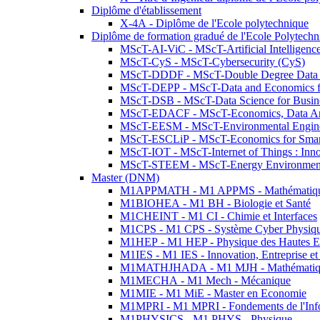
Diplôme d'établissement
X-4A - Diplôme de l'Ecole polytechnique
Diplôme de formation gradué de l'Ecole Polytec
MScT-AI-ViC - MScT-Artificial Intelligen
MScT-CyS - MScT-Cybersecurity (CyS)
MScT-DDDF - MScT-Double Degree Data 
MScT-DEPP - MScT-Data and Economics fo
MScT-DSB - MScT-Data Science for Busin
MScT-EDACF - MScT-Economics, Data Anal
MScT-EESM - MScT-Environmental Enginee
MScT-ESCLiP - MScT-Economics for Smart 
MScT-IOT - MScT-Internet of Things : Inn
MScT-STEEM - MScT-Energy Environment 
Master (DNM)
M1APPMATH - M1 APPMS - Mathématiques A
M1BIOHEA - M1 BH - Biologie et Santé
M1CHEINT - M1 CI - Chimie et Interfaces
M1CPS - M1 CPS - Système Cyber Physiq
M1HEP - M1 HEP - Physique des Hautes E
M1IES - M1 IES - Innovation, Entreprise et
M1MATHJHADA - M1 MJH - Mathématiqu
M1MECHA - M1 Mech - Mécanique
M1MIE - M1 MiE - Master en Economie
M1MPRI - M1 MPRI - Fondements de l'Inf
M1PHYSICS - M1 PHYS - Physique