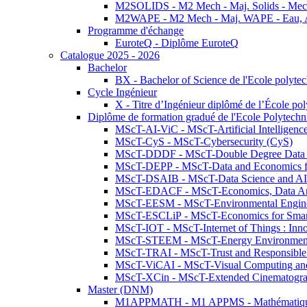
M2SOLIDS - M2 Mech - Maj. Solids - Meca
M2WAPE - M2 Mech - Maj. WAPE - Eau, Air
Programme d'échange
EuroteQ - Diplôme EuroteQ
Catalogue 2025 - 2026
Bachelor
BX - Bachelor of Science de l'Ecole polyte
Cycle Ingénieur
X - Titre d’Ingénieur diplômé de l’École po
Diplôme de formation gradué de l'Ecole Polytec
MScT-AI-ViC - MScT-Artificial Intelligen
MScT-CyS - MScT-Cybersecurity (CyS)
MScT-DDDF - MScT-Double Degree Data 
MScT-DEPP - MScT-Data and Economics fo
MScT-DSAIB - MScT-Data Science and AI 
MScT-EDACF - MScT-Economics, Data Anal
MScT-EESM - MScT-Environmental Enginee
MScT-ESCLiP - MScT-Economics for Smart 
MScT-IOT - MScT-Internet of Things : Inn
MScT-STEEM - MScT-Energy Environment 
MScT-TRAI - MScT-Trust and Responsible
MScT-ViCAI - MScT-Visual Computing and
MScT-XCin - MScT-Extended Cinematogr
Master (DNM)
M1APPMATH - M1 APPMS - Mathématiques A