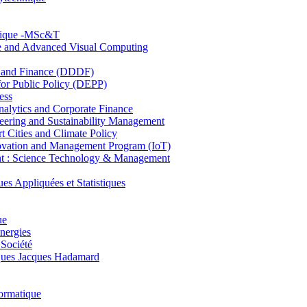
hnique -MSc&T
ce and Advanced Visual Computing
and Finance (DDDF)
r Public Policy (DEPP)
ess
ytics and Corporate Finance
ring and Sustainability Management
Cities and Climate Policy
ovation and Management Program (IoT)
: Science Technology & Management
ppliquées et Statistiques
ue
nergies
 Société
es Jacques Hadamard
ormatique