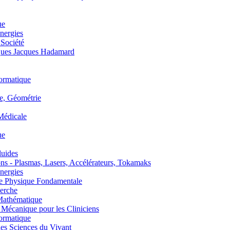
ue
nergies
 Société
es Jacques Hadamard
ormatique
, Géométrie
édicale
ue
uides
s - Plasmas, Lasers, Accélérateurs, Tokamaks
nergies
de Physique Fondamentale
erche
athématique
anique pour les Cliniciens
ormatique
s Sciences du Vivant