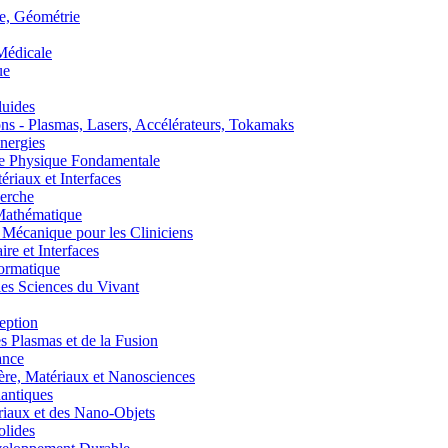
, Géométrie
édicale
ue
uides
s - Plasmas, Lasers, Accélérateurs, Tokamaks
nergies
de Physique Fondamentale
aux et Interfaces
erche
athématique
anique pour les Cliniciens
 et Interfaces
ormatique
s Sciences du Vivant
eption
lasmas et de la Fusion
ance
, Matériaux et Nanosciences
ntiques
aux et des Nano-Objets
lides