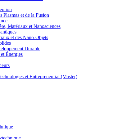
eption
lasmas et de la Fusion
ance
, Matériaux et Nanosciences
ntiques
aux et des Nano-Objets
lides
eloppement Durable
et Énergies
neurs
hnologies et Entrepreneuriat (Master)
chnique
lytechnique