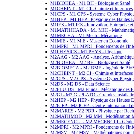
M1BIOHEA - M1 BH - Biologie et Santé
M1CHEINT - M1 CI - Chimie et Interfaces
M1CPS - M1 CPS - Système Cyber Physiq
M1HEP - M1 HEP - Physique des Hautes E
M1IES - M1 IES - Innovation, Entreprise et
M1MATHJHADA - M1 MJH - Mathématiqu
M1MECHA - M1 Mech - Mécanique
M1MIE - M1 MiE - Master en Economie
M1MPRI - M1 MPRI - Fondements de l'Inf
M1PHYSICS - M1 PHYS - Physique
M2AAG - M2 AAG - Analyse, Arithmétique
M2BIOHEA - M2 BH - Biologie et Santé
M2BIOMECA - M2 BME - Ingénierie BioM
M2CHEINT - M2 CI - Chimie et Interfaces
M2CPS - M2 CPS - Système Cyber Physiq
M2DS - M2 DS - Data Science
M2FLUIDS - M2 Fluids - Mécanique des Fl
M2GI - M2 GI-PLATO - Grandes installation
M2HEP - M2 HEP - Physique des Hautes E
M2ICFP - M2 ICFP - Centre International 
M2MARES - M2 PBR - Physique par Rech
M2MATHMOD - M2 MM - Modélisation M
M2MECENCLI - M2 MECENCLI - Génie Méc
M2MPRI - M2 MPRI - Fondements de l'Inf
M2MSV - M2 MSV - Mathématiques pour le