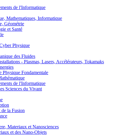
nts de l'Informatique
, Mathematiques, Informatique
, Géométrie
ie et Santé
le
Cyber Physique
nique des Fluides
lations - Plasmas, Lasers, Accélérateurs, Tokamaks
nergies
de Physique Fondamentale
athématique
nts de l'Informatique
s Sciences du Vivant
he
ption
 de la Fusion
ance
, Materiaux et Nanosciences
aux et des Nano-Objets