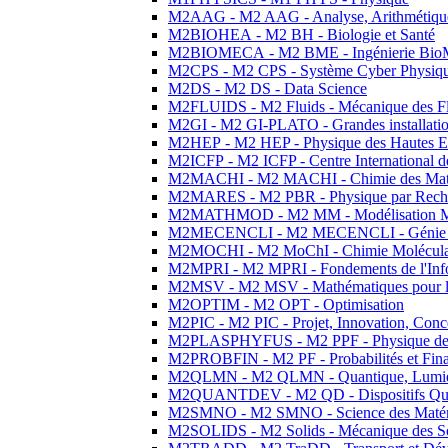
M2AAG - M2 AAG - Analyse, Arithmétique
M2BIOHEA - M2 BH - Biologie et Santé
M2BIOMECA - M2 BME - Ingénierie BioM
M2CPS - M2 CPS - Système Cyber Physiq
M2DS - M2 DS - Data Science
M2FLUIDS - M2 Fluids - Mécanique des Fl
M2GI - M2 GI-PLATO - Grandes installation
M2HEP - M2 HEP - Physique des Hautes E
M2ICFP - M2 ICFP - Centre International 
M2MACHI - M2 MACHI - Chimie des Matéri
M2MARES - M2 PBR - Physique par Rech
M2MATHMOD - M2 MM - Modélisation M
M2MECENCLI - M2 MECENCLI - Génie Méc
M2MOCHI - M2 MoChI - Chimie Moléculaire
M2MPRI - M2 MPRI - Fondements de l'Inf
M2MSV - M2 MSV - Mathématiques pour le
M2OPTIM - M2 OPT - Optimisation
M2PIC - M2 PIC - Projet, Innovation, Conc
M2PLASPHYFUS - M2 PPF - Physique des P
M2PROBFIN - M2 PF - Probabilités et Fin
M2QLMN - M2 QLMN - Quantique, Lumière
M2QUANTDEV - M2 QD - Dispositifs Qua
M2SMNO - M2 SMNO - Science des Matéri
M2SOLIDS - M2 Solids - Mécanique des So