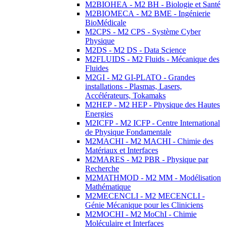
M2BIOHEA - M2 BH - Biologie et Santé
M2BIOMECA - M2 BME - Ingénierie
BioMédicale
M2CPS - M2 CPS - Système Cyber
Physique
M2DS - M2 DS - Data Science
M2FLUIDS - M2 Fluids - Mécanique des
Fluides
M2GI - M2 GI-PLATO - Grandes
installations - Plasmas, Lasers,
Accélérateurs, Tokamaks
M2HEP - M2 HEP - Physique des Hautes
Energies
M2ICFP - M2 ICFP - Centre International
de Physique Fondamentale
M2MACHI - M2 MACHI - Chimie des
Matériaux et Interfaces
M2MARES - M2 PBR - Physique par
Recherche
M2MATHMOD - M2 MM - Modélisation
Mathématique
M2MECENCLI - M2 MECENCLI -
Génie Mécanique pour les Cliniciens
M2MOCHI - M2 MoChI - Chimie
Moléculaire et Interfaces