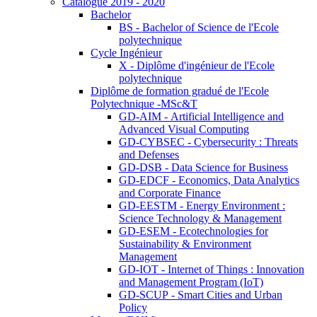
Catalogue 2019 - 2020
Bachelor
BS - Bachelor of Science de l'Ecole
polytechnique
Cycle Ingénieur
X - Diplôme d'ingénieur de l'Ecole
polytechnique
Diplôme de formation gradué de l'Ecole
Polytechnique -MSc&T
GD-AIM - Artificial Intelligence and
Advanced Visual Computing
GD-CYBSEC - Cybersecurity : Threats
and Defenses
GD-DSB - Data Science for Business
GD-EDCF - Economics, Data Analytics
and Corporate Finance
GD-EESTM - Energy Environment :
Science Technology & Management
GD-ESEM - Ecotechnologies for
Sustainability & Environment
Management
GD-IOT - Internet of Things : Innovation
and Management Program (IoT)
GD-SCUP - Smart Cities and Urban
Policy