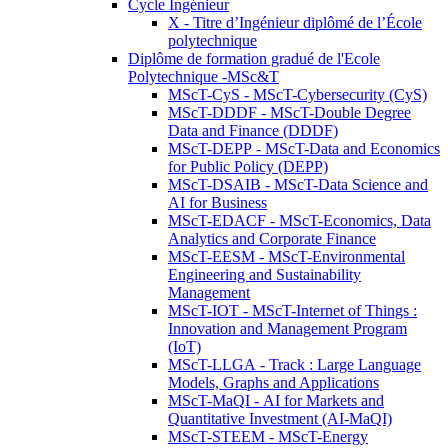
Cycle Ingénieur
X - Titre d’Ingénieur diplômé de l’École
polytechnique
Diplôme de formation gradué de l'Ecole
Polytechnique -MSc&T
MScT-CyS - MScT-Cybersecurity (CyS)
MScT-DDDF - MScT-Double Degree
Data and Finance (DDDF)
MScT-DEPP - MScT-Data and Economics
for Public Policy (DEPP)
MScT-DSAIB - MScT-Data Science and
AI for Business
MScT-EDACF - MScT-Economics, Data
Analytics and Corporate Finance
MScT-EESM - MScT-Environmental
Engineering and Sustainability
Management
MScT-IOT - MScT-Internet of Things :
Innovation and Management Program
(IoT)
MScT-LLGA - Track : Large Language
Models, Graphs and Applications
MScT-MaQI - AI for Markets and
Quantitative Investment (AI-MaQI)
MScT-STEEM - MScT-Energy