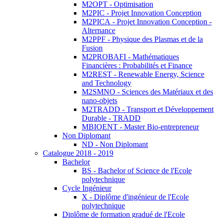
M2OPT - Optimisation
M2PIC - Projet Innovation Conception
M2PICA - Projet Innovation Conception -
Alternance
M2PPF - Physique des Plasmas et de la
Fusion
M2PROBAFI - Mathématiques
Financières : Probabilités et Finance
M2REST - Renewable Energy, Science
and Technology
M2SMNO - Sciences des Matériaux et des
nano-objets
M2TRADD - Transport et Développement
Durable - TRADD
MBIOENT - Master Bio-entrepreneur
Non Diplomant
ND - Non Diplomant
Catalogue 2018 - 2019
Bachelor
BS - Bachelor of Science de l'Ecole
polytechnique
Cycle Ingénieur
X - Diplôme d'ingénieur de l'Ecole
polytechnique
Diplôme de formation gradué de l'Ecole