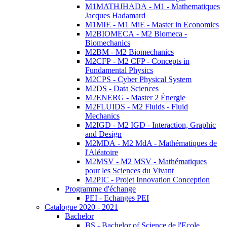
M1MATHJHADA - M1 - Mathematiques
Jacques Hadamard
M1MIE - M1 MiE - Master in Economics
M2BIOMECA - M2 Biomeca -
Biomechanics
M2BM - M2 Biomechanics
M2CFP - M2 CFP - Concepts in
Fundamental Physics
M2CPS - Cyber Physical System
M2DS - Data Sciences
M2ENERG - Master 2 Énergie
M2FLUIDS - M2 Fluids - Fluid
Mechanics
M2IGD - M2 IGD - Interaction, Graphic
and Design
M2MDA - M2 MdA - Mathématiques de
l'Aléatoire
M2MSV - M2 MSV - Mathématiques
pour les Sciences du Vivant
M2PIC - Projet Innovation Conception
Programme d'échange
PEI - Echanges PEI
Catalogue 2020 - 2021
Bachelor
BS - Bachelor of Science de l'Ecole