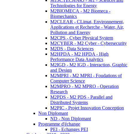
M1SCTECHNRJ - M1 - Sciences and
Technologies for Energy
M2BIOMECA - M2 Biomeca -
Biomechanics
M2CLEAR - CLimat, Environnement,
Applications et Recherche - Water, Air,
Pollution and Energy
M2CPS - Cyber Physical System
M2CYBER - M2 Cyber - Cybersecurity
M2DS - Data Sciences
M2HPDA - M2 HPDA - High
Performance Data Analytics
M2IGD - M2 IGD - Interaction, Graphic
and Design
M2MPRI - M2 MPRI - Foudations of
Computer Science
M2MPRO - M2 MPRO - Operation
Research
M2PDS - M2 PDS - Parallel and
Distributed Systems
M2PIC - Projet Innovation Conception
Non Diplomant
ND - Non Diplomant
Programme d'échange
PEI - Echanges PEI