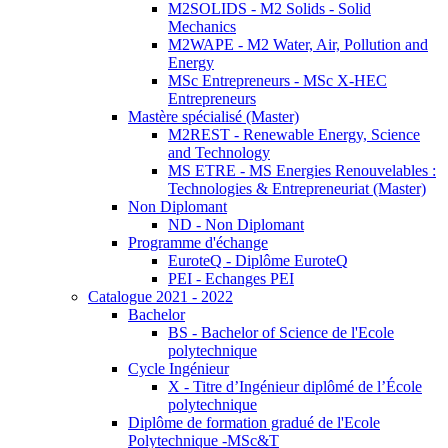
M2SOLIDS - M2 Solids - Solid
Mechanics
M2WAPE - M2 Water, Air, Pollution and
Energy
MSc Entrepreneurs - MSc X-HEC
Entrepreneurs
Mastère spécialisé (Master)
M2REST - Renewable Energy, Science
and Technology
MS ETRE - MS Energies Renouvelables :
Technologies & Entrepreneuriat (Master)
Non Diplomant
ND - Non Diplomant
Programme d'échange
EuroteQ - Diplôme EuroteQ
PEI - Echanges PEI
Catalogue 2021 - 2022
Bachelor
BS - Bachelor of Science de l'Ecole
polytechnique
Cycle Ingénieur
X - Titre d’Ingénieur diplômé de l’École
polytechnique
Diplôme de formation gradué de l'Ecole
Polytechnique -MSc&T