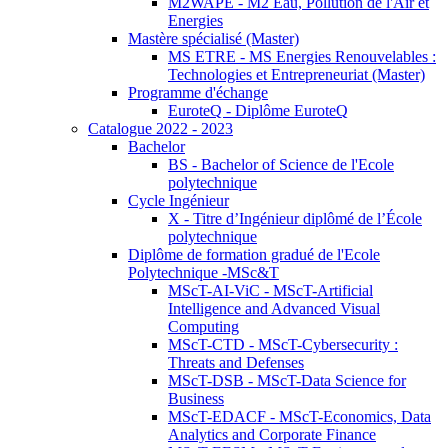
M2WAPE - M2 Eau, Pollution de l'Air et
Energies
Mastère spécialisé (Master)
MS ETRE - MS Energies Renouvelables :
Technologies et Entrepreneuriat (Master)
Programme d'échange
EuroteQ - Diplôme EuroteQ
Catalogue 2022 - 2023
Bachelor
BS - Bachelor of Science de l'Ecole
polytechnique
Cycle Ingénieur
X - Titre d’Ingénieur diplômé de l’École
polytechnique
Diplôme de formation gradué de l'Ecole
Polytechnique -MSc&T
MScT-AI-ViC - MScT-Artificial
Intelligence and Advanced Visual
Computing
MScT-CTD - MScT-Cybersecurity :
Threats and Defenses
MScT-DSB - MScT-Data Science for
Business
MScT-EDACF - MScT-Economics, Data
Analytics and Corporate Finance