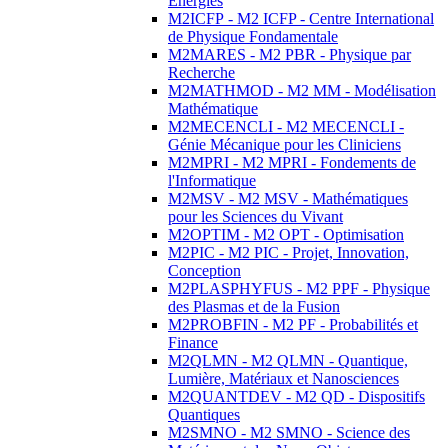
Energies
M2ICFP - M2 ICFP - Centre International
de Physique Fondamentale
M2MARES - M2 PBR - Physique par
Recherche
M2MATHMOD - M2 MM - Modélisation
Mathématique
M2MECENCLI - M2 MECENCLI -
Génie Mécanique pour les Cliniciens
M2MPRI - M2 MPRI - Fondements de
l'Informatique
M2MSV - M2 MSV - Mathématiques
pour les Sciences du Vivant
M2OPTIM - M2 OPT - Optimisation
M2PIC - M2 PIC - Projet, Innovation,
Conception
M2PLASPHYFUS - M2 PPF - Physique
des Plasmas et de la Fusion
M2PROBFIN - M2 PF - Probabilités et
Finance
M2QLMN - M2 QLMN - Quantique,
Lumière, Matériaux et Nanosciences
M2QUANTDEV - M2 QD - Dispositifs
Quantiques
M2SMNO - M2 SMNO - Science des