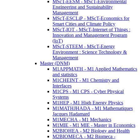
MScT-EESM - MScT-Environmental
Engineering and Sustainability
Management
MScT-ESCLiP - MScT-Economics for
Smart Cities and Climate Policy
MScT-IOT - MScT-Internet of Things :
Innovation and Management Program
(IoT)
MScT-STEEM - MScT-Energy
Environment : Science Technology &
Management
Master (DNM)
M1APPMATH - M1 Applied Mathematics
and statistics
M1CHEINT - M1 Chemistry and
Interfaces
M1CPS - M1 CPS - Cyber Physical
Systems
M1HEP - M1 High Energy Physics
M1MATHJHADA - M1 Mathematiques
Jacques Hadamard
M1MECHA - M1 Mechanics
M1MIE - M1 MIE - Master in Economics
M2BIOHEA - M2 Biology and Health
M2BIOMECA - M2 Biomeca -