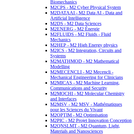
Biomechanics
M2CPS - M2 Cyber Physical System
M2DATAAI - M2 Data AI - Data and
Artificial Intelligence
M2DS - M2 Data Sciences
M2ENERG - M2 Énergie
M2FLUIDS - M2 Fluids - Fluid
Mechanics
M2HEP - M2 High Energy physics
M2ICS - M2 Integration, Circuits and
Systems
M2MATHMOD - M2 Mathematical
Modelling
M2MECENCLI - M2 Mecencli -
Mechanical Engineering for Clinicians
M2MICAS - M2 Machine Learning,
Communications and Security
M2MOCHI - M2 Molecular Chemistry
and Interfaces
M2MSV - M2 MSV - Mathématiques
pour les Sciences du Vivant
M2OPTIM - M2 Optimisation
M2PIC - M2 Projet Innovation Conception
M2QNSLMT - M2 Quantum, Light,
Materials and Nanosciences