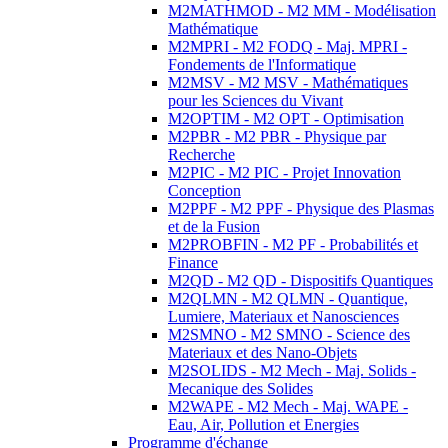
M2MATHMOD - M2 MM - Modélisation
Mathématique
M2MPRI - M2 FODQ - Maj. MPRI -
Fondements de l'Informatique
M2MSV - M2 MSV - Mathématiques
pour les Sciences du Vivant
M2OPTIM - M2 OPT - Optimisation
M2PBR - M2 PBR - Physique par
Recherche
M2PIC - M2 PIC - Projet Innovation
Conception
M2PPF - M2 PPF - Physique des Plasmas
et de la Fusion
M2PROBFIN - M2 PF - Probabilités et
Finance
M2QD - M2 QD - Dispositifs Quantiques
M2QLMN - M2 QLMN - Quantique,
Lumiere, Materiaux et Nanosciences
M2SMNO - M2 SMNO - Science des
Materiaux et des Nano-Objets
M2SOLIDS - M2 Mech - Maj. Solids -
Mecanique des Solides
M2WAPE - M2 Mech - Maj. WAPE -
Eau, Air, Pollution et Energies
Programme d'échange