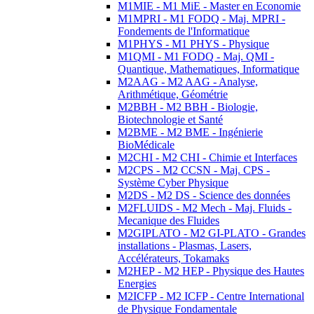
M1MIE - M1 MiE - Master en Economie
M1MPRI - M1 FODQ - Maj. MPRI -
Fondements de l'Informatique
M1PHYS - M1 PHYS - Physique
M1QMI - M1 FODQ - Maj. QMI -
Quantique, Mathematiques, Informatique
M2AAG - M2 AAG - Analyse,
Arithmétique, Géométrie
M2BBH - M2 BBH - Biologie,
Biotechnologie et Santé
M2BME - M2 BME - Ingénierie
BioMédicale
M2CHI - M2 CHI - Chimie et Interfaces
M2CPS - M2 CCSN - Maj. CPS -
Système Cyber Physique
M2DS - M2 DS - Science des données
M2FLUIDS - M2 Mech - Maj. Fluids -
Mecanique des Fluides
M2GIPLATO - M2 GI-PLATO - Grandes
installations - Plasmas, Lasers,
Accélérateurs, Tokamaks
M2HEP - M2 HEP - Physique des Hautes
Energies
M2ICFP - M2 ICFP - Centre International
de Physique Fondamentale