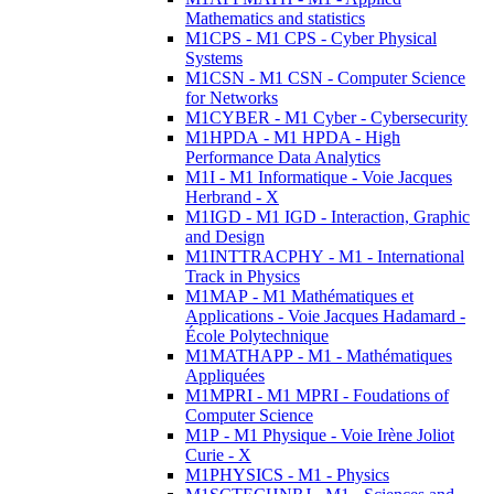
Mathematics and statistics
M1CPS - M1 CPS - Cyber Physical
Systems
M1CSN - M1 CSN - Computer Science
for Networks
M1CYBER - M1 Cyber - Cybersecurity
M1HPDA - M1 HPDA - High
Performance Data Analytics
M1I - M1 Informatique - Voie Jacques
Herbrand - X
M1IGD - M1 IGD - Interaction, Graphic
and Design
M1INTTRACPHY - M1 - International
Track in Physics
M1MAP - M1 Mathématiques et
Applications - Voie Jacques Hadamard -
École Polytechnique
M1MATHAPP - M1 - Mathématiques
Appliquées
M1MPRI - M1 MPRI - Foudations of
Computer Science
M1P - M1 Physique - Voie Irène Joliot
Curie - X
M1PHYSICS - M1 - Physics