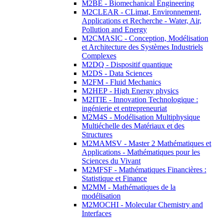
M2BE - Biomechanical Engineering
M2CLEAR - CLimat, Environnement,
Applications et Recherche - Water, Air,
Pollution and Energy
M2CMASIC - Conception, Modélisation
et Architecture des Systèmes Industriels
Complexes
M2DQ - Dispositif quantique
M2DS - Data Sciences
M2FM - Fluid Mechanics
M2HEP - High Energy physics
M2ITIE - Innovation Technologique :
ingénierie et entrepreneuriat
M2M4S - Modélisation Multiphysique
Multiéchelle des Matériaux et des
Structures
M2MAMSV - Master 2 Mathématiques et
Applications - Mathématiques pour les
Sciences du Vivant
M2MFSF - Mathématiques Financières :
Statistique et Finance
M2MM - Mathématiques de la
modélisation
M2MOCHI - Molecular Chemistry and
Interfaces