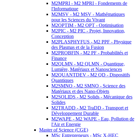
M2MPRI - M2 MPRI - Fondements de
l'Informatique
M2MSV - M2 MSV - Mathématiques
pour les Sciences du Vivant
M2OPTIM - M2 OPT - Optimisation
M2PIC - M2 PIC - Projet, Innovation,
Conception
M2PLASPHYFUS - M2 PPF - Physique
des Plasmas et de la Fusion
M2PROBFIN - M2 PF - Probabilités et
Finance
M2QLMN - M2 QLMN - Quantique,
Lumière, Matériaux et Nanosciences
M2QUANTDEV - M2 QD - Dispositifs
Quantiques
M2SMNO - M2 SMNO - Science des
Matériaux et des Nano-Objets
M2SOLIDS - M2 Solids - Mécanique des
Solides
M2TRADD - M2 TraDD - Transport et
Développement Durable
M2WAPE - M2 WAPE - Eau, Pollution de
l'Air et Energie
Master of Science (CGE)
MSc Entrepreneurs - MSc X-HEC