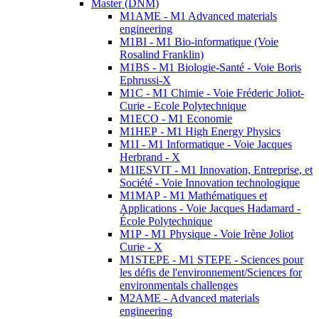
Master (DNM)
M1AME - M1 Advanced materials
engineering
M1BI - M1 Bio-informatique (Voie
Rosalind Franklin)
M1BS - M1 Biologie-Santé - Voie Boris
Ephrussi-X
M1C - M1 Chimie - Voie Fréderic Joliot-
Curie - Ecole Polytechnique
M1ECO - M1 Economie
M1HEP - M1 High Energy Physics
M1I - M1 Informatique - Voie Jacques
Herbrand - X
M1IESVIT - M1 Innovation, Entreprise, et
Société - Voie Innovation technologique
M1MAP - M1 Mathématiques et
Applications - Voie Jacques Hadamard -
École Polytechnique
M1P - M1 Physique - Voie Irène Joliot
Curie - X
M1STEPE - M1 STEPE - Sciences pour
les défis de l'environnement/Sciences for
environmentals challenges
M2AME - Advanced materials
engineering