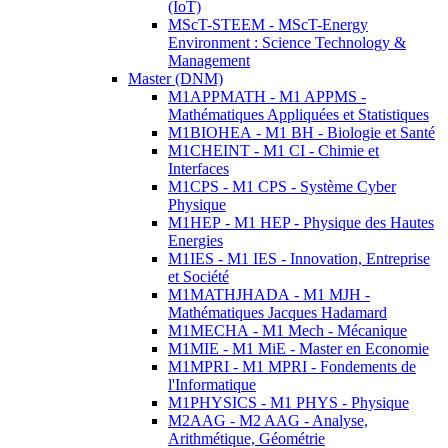
(IoT)
MScT-STEEM - MScT-Energy
Environment : Science Technology &
Management
Master (DNM)
M1APPMATH - M1 APPMS -
Mathématiques Appliquées et Statistiques
M1BIOHEA - M1 BH - Biologie et Santé
M1CHEINT - M1 CI - Chimie et
Interfaces
M1CPS - M1 CPS - Système Cyber
Physique
M1HEP - M1 HEP - Physique des Hautes
Energies
M1IES - M1 IES - Innovation, Entreprise
et Société
M1MATHJHADA - M1 MJH -
Mathématiques Jacques Hadamard
M1MECHA - M1 Mech - Mécanique
M1MIE - M1 MiE - Master en Economie
M1MPRI - M1 MPRI - Fondements de
l'Informatique
M1PHYSICS - M1 PHYS - Physique
M2AAG - M2 AAG - Analyse,
Arithmétique, Géométrie