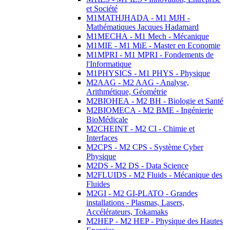
et Société
M1MATHJHADA - M1 MJH -
Mathématiques Jacques Hadamard
M1MECHA - M1 Mech - Mécanique
M1MIE - M1 MiE - Master en Economie
M1MPRI - M1 MPRI - Fondements de
l'Informatique
M1PHYSICS - M1 PHYS - Physique
M2AAG - M2 AAG - Analyse,
Arithmétique, Géométrie
M2BIOHEA - M2 BH - Biologie et Santé
M2BIOMECA - M2 BME - Ingénierie
BioMédicale
M2CHEINT - M2 CI - Chimie et
Interfaces
M2CPS - M2 CPS - Système Cyber
Physique
M2DS - M2 DS - Data Science
M2FLUIDS - M2 Fluids - Mécanique des
Fluides
M2GI - M2 GI-PLATO - Grandes
installations - Plasmas, Lasers,
Accélérateurs, Tokamaks
M2HEP - M2 HEP - Physique des Hautes