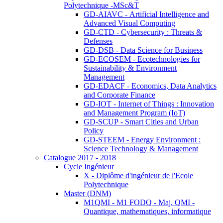
Polytechnique -MSc&T
GD-AIAVC - Artificial Intelligence and
Advanced Visual Computing
GD-CTD - Cybersecurity : Threats &
Defenses
GD-DSB - Data Science for Business
GD-ECOSEM - Ecotechnologies for
Sustainability & Environment
Management
GD-EDACF - Economics, Data Analytics
and Corporate Finance
GD-IOT - Internet of Things : Innovation
and Management Program (IoT)
GD-SCUP - Smart Cities and Urban
Policy
GD-STEEM - Energy Environment :
Science Technology & Management
Catalogue 2017 - 2018
Cycle Ingénieur
X - Diplôme d'ingénieur de l'Ecole
Polytechnique
Master (DNM)
M1QMI - M1 FODQ - Maj. QMI -
Quantique, mathematiques, informatique