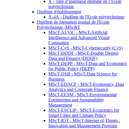
X - Titre d’Ingénieur diplômé de l’École
polytechnique
Diplôme d'établissement
X-4A - Diplôme de l'Ecole polytechnique
Diplôme de formation gradué de l'Ecole
Polytechnique -MSc&T
MScT-AI-ViC - MScT-Artificial
Intelligence and Advanced Visual
Computing
MScT-CyS - MScT-Cybersecurity (CyS)
MScT-DDDF - MScT-Double Degree
Data and Finance (DDDF)
MScT-DEPP - MScT-Data and Economics
for Public Policy (DEPP)
MScT-DSB - MScT-Data Science for
Business
MScT-EDACF - MScT-Economics, Data
Analytics and Corporate Finance
MScT-EESM - MScT-Environmental
Engineering and Sustainability
Management
MScT-ESCLiP - MScT-Economics for
Smart Cities and Climate Policy
MScT-IOT - MScT-Internet of Things :
Innovation and Management Program