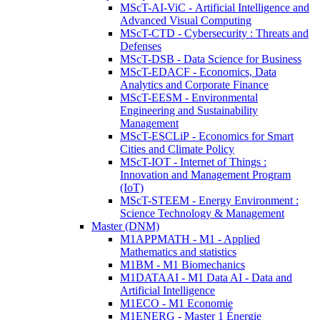
MScT-AI-ViC - Artificial Intelligence and
Advanced Visual Computing
MScT-CTD - Cybersecurity : Threats and
Defenses
MScT-DSB - Data Science for Business
MScT-EDACF - Economics, Data
Analytics and Corporate Finance
MScT-EESM - Environmental
Engineering and Sustainability
Management
MScT-ESCLiP - Economics for Smart
Cities and Climate Policy
MScT-IOT - Internet of Things :
Innovation and Management Program
(IoT)
MScT-STEEM - Energy Environment :
Science Technology & Management
Master (DNM)
M1APPMATH - M1 - Applied
Mathematics and statistics
M1BM - M1 Biomechanics
M1DATAAI - M1 Data AI - Data and
Artificial Intelligence
M1ECO - M1 Economie
M1ENERG - Master 1 Énergie