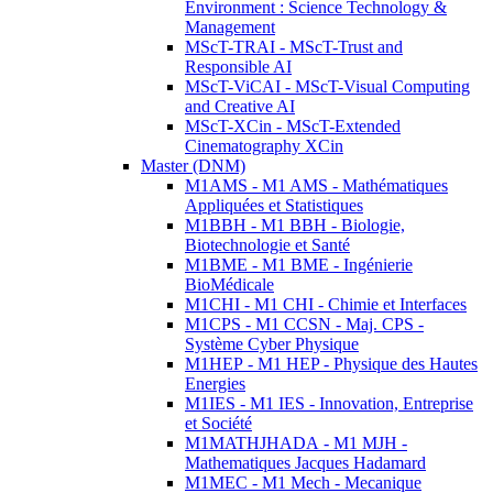
Environment : Science Technology &
Management
MScT-TRAI - MScT-Trust and
Responsible AI
MScT-ViCAI - MScT-Visual Computing
and Creative AI
MScT-XCin - MScT-Extended
Cinematography XCin
Master (DNM)
M1AMS - M1 AMS - Mathématiques
Appliquées et Statistiques
M1BBH - M1 BBH - Biologie,
Biotechnologie et Santé
M1BME - M1 BME - Ingénierie
BioMédicale
M1CHI - M1 CHI - Chimie et Interfaces
M1CPS - M1 CCSN - Maj. CPS -
Système Cyber Physique
M1HEP - M1 HEP - Physique des Hautes
Energies
M1IES - M1 IES - Innovation, Entreprise
et Société
M1MATHJHADA - M1 MJH -
Mathematiques Jacques Hadamard
M1MEC - M1 Mech - Mecanique