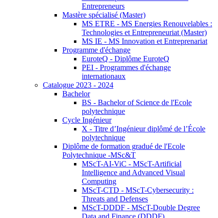
Entrepreneurs
Mastère spécialisé (Master)
MS ETRE - MS Energies Renouvelables :
Technologies et Entrepreneuriat (Master)
MS IE - MS Innovation et Entreprenariat
Programme d'échange
EuroteQ - Diplôme EuroteQ
PEI - Programmes d'échange
internationaux
Catalogue 2023 - 2024
Bachelor
BS - Bachelor of Science de l'Ecole
polytechnique
Cycle Ingénieur
X - Titre d’Ingénieur diplômé de l’École
polytechnique
Diplôme de formation gradué de l'Ecole
Polytechnique -MSc&T
MScT-AI-ViC - MScT-Artificial
Intelligence and Advanced Visual
Computing
MScT-CTD - MScT-Cybersecurity :
Threats and Defenses
MScT-DDDF - MScT-Double Degree
Data and Finance (DDDF)