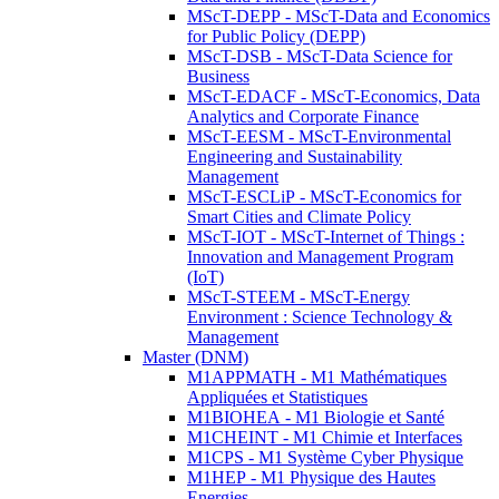
MScT-DEPP - MScT-Data and Economics
for Public Policy (DEPP)
MScT-DSB - MScT-Data Science for
Business
MScT-EDACF - MScT-Economics, Data
Analytics and Corporate Finance
MScT-EESM - MScT-Environmental
Engineering and Sustainability
Management
MScT-ESCLiP - MScT-Economics for
Smart Cities and Climate Policy
MScT-IOT - MScT-Internet of Things :
Innovation and Management Program
(IoT)
MScT-STEEM - MScT-Energy
Environment : Science Technology &
Management
Master (DNM)
M1APPMATH - M1 Mathématiques
Appliquées et Statistiques
M1BIOHEA - M1 Biologie et Santé
M1CHEINT - M1 Chimie et Interfaces
M1CPS - M1 Système Cyber Physique
M1HEP - M1 Physique des Hautes
Energies