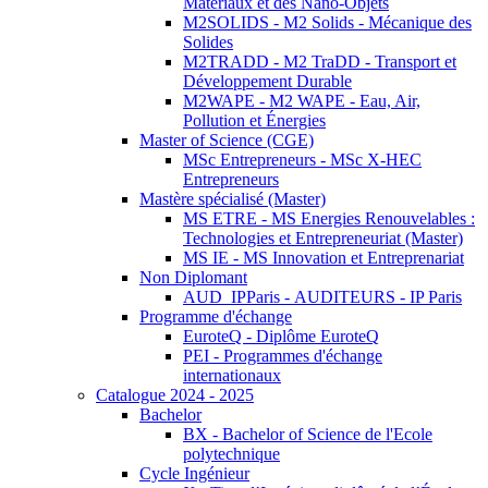
Matériaux et des Nano-Objets
M2SOLIDS - M2 Solids - Mécanique des
Solides
M2TRADD - M2 TraDD - Transport et
Développement Durable
M2WAPE - M2 WAPE - Eau, Air,
Pollution et Énergies
Master of Science (CGE)
MSc Entrepreneurs - MSc X-HEC
Entrepreneurs
Mastère spécialisé (Master)
MS ETRE - MS Energies Renouvelables :
Technologies et Entrepreneuriat (Master)
MS IE - MS Innovation et Entreprenariat
Non Diplomant
AUD_IPParis - AUDITEURS - IP Paris
Programme d'échange
EuroteQ - Diplôme EuroteQ
PEI - Programmes d'échange
internationaux
Catalogue 2024 - 2025
Bachelor
BX - Bachelor of Science de l'Ecole
polytechnique
Cycle Ingénieur