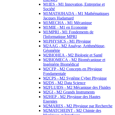
M1IES - M1 Innovation, Entreprise et
Société
M1MATHJHADA - M1 Mathématiques
Jacques Hadamard
M1MECHA - M1 Mécanique
M1MIE - M1 en Economie
M1MPRI - M1 Fondements de
l'Informatique MPRI
M1PHYSICS - M1 Physique
M2AAG - M2 Analyse, Arithmétique,
Géométrie
M2BIOHEA - M2 Biologie et Santé
M2BIOMECA - M2 Biomécanique et
Ingéniérie Biomédical
M2CFP - M2 Concepts en Physique
Fondamentale
M2CPS - M2 Système Cyber Physique
M2DS - M2 Data Science
M2FLUIDS - M2 Mécanique des Fluides
M2GI - M2 Grands Instruments
M2HEP - M2 Physique des Hautes
Energies
M2MARES - M2 Physique par Recherche
M2MATCHEINT - M2 Chimie des