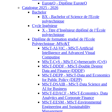
EuroteQ - Diplôme EuroteQ
Catalogue 2025 - 2026
Bachelor
BX - Bachelor of Science de l'Ecole
polytechnique
Cycle Ingénieur
X - Titre d’Ingénieur diplômé de l’École
polytechnique
Diplôme de formation gradué de l'Ecole
Polytechnique -MSc&T
MScT-AI-ViC - MScT-Artificial
Intelligence and Advanced Visual
Computing
MScT-CyS - MScT-Cybersecurity (CyS)
MScT-DDDF - MScT-Double Degree
Data and Finance (DDDF)
MScT-DEPP - MScT-Data and Economics
for Public Policy (DEPP)
MScT-DSAIB - MScT-Data Science and
AI for Business
MScT-EDACF - MScT-Economics, Data
Analytics and Corporate Finance
MScT-EESM - MScT-Environmental
Engineering and Sustainability
Management