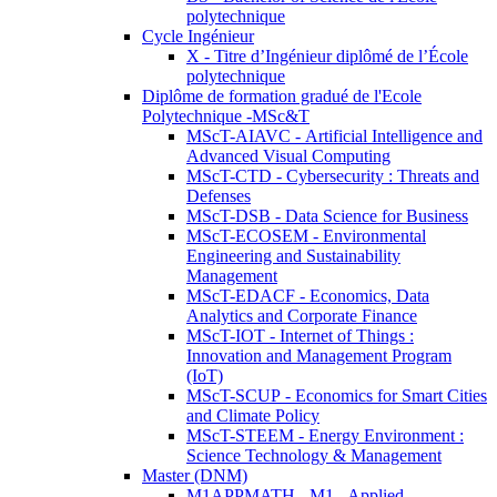
polytechnique
Cycle Ingénieur
X - Titre d’Ingénieur diplômé de l’École
polytechnique
Diplôme de formation gradué de l'Ecole
Polytechnique -MSc&T
MScT-AIAVC - Artificial Intelligence and
Advanced Visual Computing
MScT-CTD - Cybersecurity : Threats and
Defenses
MScT-DSB - Data Science for Business
MScT-ECOSEM - Environmental
Engineering and Sustainability
Management
MScT-EDACF - Economics, Data
Analytics and Corporate Finance
MScT-IOT - Internet of Things :
Innovation and Management Program
(IoT)
MScT-SCUP - Economics for Smart Cities
and Climate Policy
MScT-STEEM - Energy Environment :
Science Technology & Management
Master (DNM)
M1APPMATH - M1 - Applied