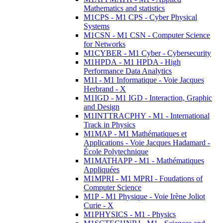
Mathematics and statistics
M1CPS - M1 CPS - Cyber Physical
Systems
M1CSN - M1 CSN - Computer Science
for Networks
M1CYBER - M1 Cyber - Cybersecurity
M1HPDA - M1 HPDA - High
Performance Data Analytics
M1I - M1 Informatique - Voie Jacques
Herbrand - X
M1IGD - M1 IGD - Interaction, Graphic
and Design
M1INTTRACPHY - M1 - International
Track in Physics
M1MAP - M1 Mathématiques et
Applications - Voie Jacques Hadamard -
École Polytechnique
M1MATHAPP - M1 - Mathématiques
Appliquées
M1MPRI - M1 MPRI - Foudations of
Computer Science
M1P - M1 Physique - Voie Irène Joliot
Curie - X
M1PHYSICS - M1 - Physics