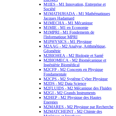
M1IES - M1 Innovation, Entreprise et
Société
M1MATHJHADA - M1 Mathématiques
Jacques Hadamard
M1MECHA - M1 Mécanique
M1MIE - M1 en Economie
M1MPRI - M1 Fondements de
l'Informatique MPRI
M1PHYSICS - M1 Physique
M2AAG - M2 Analyse, Arithmétique,
Géométrie
M2BIOHEA - M2 Biologie et Santé
M2BIOMECA - M2 Biomécanique et
Ingéniérie Biomédical
M2CFP - M2 Concepts en Physique
Fondamentale
M2CPS - M2 Système Cyber Physique
M2DS - M2 Data Science
M2FLUIDS - M2 Mécanique des Fluides
M2GI - M2 Grands Instruments
M2HEP - M2 Physique des Hautes
Energies
M2MARES - M2 Physique par Recherche
M2MATCHEINT - M2 Chimie des