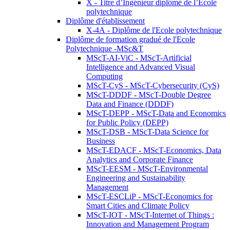
X - Titre d’Ingénieur diplômé de l’École
polytechnique
Diplôme d'établissement
X-4A - Diplôme de l'Ecole polytechnique
Diplôme de formation gradué de l'Ecole
Polytechnique -MSc&T
MScT-AI-ViC - MScT-Artificial
Intelligence and Advanced Visual
Computing
MScT-CyS - MScT-Cybersecurity (CyS)
MScT-DDDF - MScT-Double Degree
Data and Finance (DDDF)
MScT-DEPP - MScT-Data and Economics
for Public Policy (DEPP)
MScT-DSB - MScT-Data Science for
Business
MScT-EDACF - MScT-Economics, Data
Analytics and Corporate Finance
MScT-EESM - MScT-Environmental
Engineering and Sustainability
Management
MScT-ESCLiP - MScT-Economics for
Smart Cities and Climate Policy
MScT-IOT - MScT-Internet of Things :
Innovation and Management Program