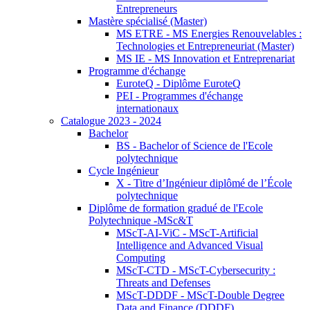
Entrepreneurs
Mastère spécialisé (Master)
MS ETRE - MS Energies Renouvelables :
Technologies et Entrepreneuriat (Master)
MS IE - MS Innovation et Entreprenariat
Programme d'échange
EuroteQ - Diplôme EuroteQ
PEI - Programmes d'échange
internationaux
Catalogue 2023 - 2024
Bachelor
BS - Bachelor of Science de l'Ecole
polytechnique
Cycle Ingénieur
X - Titre d’Ingénieur diplômé de l’École
polytechnique
Diplôme de formation gradué de l'Ecole
Polytechnique -MSc&T
MScT-AI-ViC - MScT-Artificial
Intelligence and Advanced Visual
Computing
MScT-CTD - MScT-Cybersecurity :
Threats and Defenses
MScT-DDDF - MScT-Double Degree
Data and Finance (DDDF)