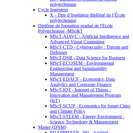
polytechnique
Cycle Ingénieur
X - Titre d’Ingénieur diplômé de l’École
polytechnique
Diplôme de formation gradué de l'Ecole
Polytechnique -MSc&T
MScT-AIAVC - Artificial Intelligence and
Advanced Visual Computing
MScT-CTD - Cybersecurity : Threats and
Defenses
MScT-DSB - Data Science for Business
MScT-ECOSEM - Environmental
Engineering and Sustainability
Management
MScT-EDACF - Economics, Data
Analytics and Corporate Finance
MScT-IOT - Internet of Things :
Innovation and Management Program
(IoT)
MScT-SCUP - Economics for Smart Cities
and Climate Policy
MScT-STEEM - Energy Environment :
Science Technology & Management
Master (DNM)
M1APPMATH - M1 - Applied