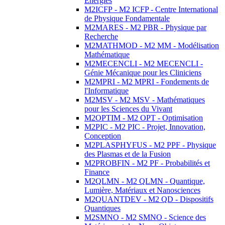
Energies
M2ICFP - M2 ICFP - Centre International
de Physique Fondamentale
M2MARES - M2 PBR - Physique par
Recherche
M2MATHMOD - M2 MM - Modélisation
Mathématique
M2MECENCLI - M2 MECENCLI -
Génie Mécanique pour les Cliniciens
M2MPRI - M2 MPRI - Fondements de
l'Informatique
M2MSV - M2 MSV - Mathématiques
pour les Sciences du Vivant
M2OPTIM - M2 OPT - Optimisation
M2PIC - M2 PIC - Projet, Innovation,
Conception
M2PLASPHYFUS - M2 PPF - Physique
des Plasmas et de la Fusion
M2PROBFIN - M2 PF - Probabilités et
Finance
M2QLMN - M2 QLMN - Quantique,
Lumière, Matériaux et Nanosciences
M2QUANTDEV - M2 QD - Dispositifs
Quantiques
M2SMNO - M2 SMNO - Science des