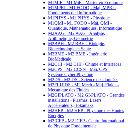
M1MIE - M1 MiE - Master en Economie
M1MPRI - M1 FODQ - Maj. MPRI -
Fondements de l'Informatique
M1PHYS - M1 PHYS - Physique
M1QMI - M1 FODQ - Maj. QMI -
Quantique, Mathematiques, Informatique
M2AAG - M2 AAG - Analyse,
Arithmétique, Géométrie
M2BBH - M2 BBH - Biologie,
Biotechnologie et Santé
M2BME - M2 BME - Ingénierie
BioMédicale
M2CHI - M2 CHI - Chimie et Interfaces
M2CPS - M2 CCSN - Maj. CPS -
Système Cyber Physique
M2DS - M2 DS - Science des données
M2FLUIDS - M2 Mech - Maj. Fluids -
Mecanique des Fluides
M2GIPLATO - M2 GI-PLATO - Grandes
installations - Plasmas, Lasers,
Accélérateurs, Tokamaks
M2HEP - M2 HEP - Physique des Hautes
Energies
M2ICFP - M2 ICFP - Centre International
de Physique Fondamentale