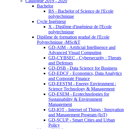
Catalogue 2019 - 2020
Bachelor
BS - Bachelor of Science de l'Ecole
polytechnique
Cycle Ingénieur
X - Diplôme d'ingénieur de l'Ecole
polytechnique
Diplôme de formation gradué de l'Ecole
Polytechnique -MSc&T
GD-AIM - Artificial Intelligence and
Advanced Visual Computing
GD-CYBSEC - Cybersecurity : Threats
and Defenses
GD-DSB - Data Science for Business
GD-EDCF - Economics, Data Analytics
and Corporate Finance
GD-EESTM - Energy Environment :
Science Technology & Management
GD-ESEM - Ecotechnologies for
Sustainability & Environment
Management
GD-IOT - Internet of Things : Innovation
and Management Program (IoT)
GD-SCUP - Smart Cities and Urban
Policy