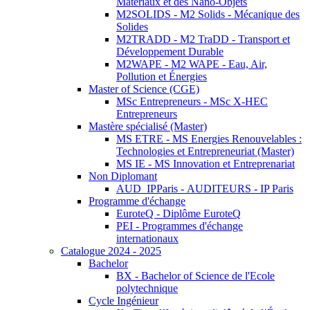
Matériaux et des Nano-Objets
M2SOLIDS - M2 Solids - Mécanique des
Solides
M2TRADD - M2 TraDD - Transport et
Développement Durable
M2WAPE - M2 WAPE - Eau, Air,
Pollution et Énergies
Master of Science (CGE)
MSc Entrepreneurs - MSc X-HEC
Entrepreneurs
Mastère spécialisé (Master)
MS ETRE - MS Energies Renouvelables :
Technologies et Entrepreneuriat (Master)
MS IE - MS Innovation et Entreprenariat
Non Diplomant
AUD_IPParis - AUDITEURS - IP Paris
Programme d'échange
EuroteQ - Diplôme EuroteQ
PEI - Programmes d'échange
internationaux
Catalogue 2024 - 2025
Bachelor
BX - Bachelor of Science de l'Ecole
polytechnique
Cycle Ingénieur