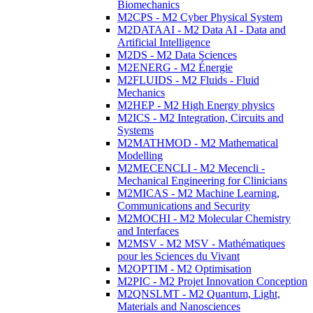
Biomechanics
M2CPS - M2 Cyber Physical System
M2DATAAI - M2 Data AI - Data and
Artificial Intelligence
M2DS - M2 Data Sciences
M2ENERG - M2 Énergie
M2FLUIDS - M2 Fluids - Fluid
Mechanics
M2HEP - M2 High Energy physics
M2ICS - M2 Integration, Circuits and
Systems
M2MATHMOD - M2 Mathematical
Modelling
M2MECENCLI - M2 Mecencli -
Mechanical Engineering for Clinicians
M2MICAS - M2 Machine Learning,
Communications and Security
M2MOCHI - M2 Molecular Chemistry
and Interfaces
M2MSV - M2 MSV - Mathématiques
pour les Sciences du Vivant
M2OPTIM - M2 Optimisation
M2PIC - M2 Projet Innovation Conception
M2QNSLMT - M2 Quantum, Light,
Materials and Nanosciences