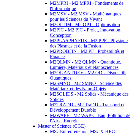
M2MPRI - M2 MPRI - Fondements de
l'Informatique
M2MSV - M2 MSV - Mathématiques
pour les Sciences du Vivant
M2OPTIM - M2 OPT - Optimisation
M2PIC - M2 PIC - Projet, Innovation,
Conception
M2PLASPHYFUS - M2 PPF - Physique
des Plasmas et de la Fusion
M2PROBFIN - M2 PF - Probabilités et
Finance
M2QLMN - M2 QLMN - Quantique,
Lumière, Matériaux et Nanosciences
M2QUANTDEV - M2 QD - Dispositifs
Quantiques
M2SMNO - M2 SMNO - Science des
Matériaux et des Nano-Objets
M2SOLIDS - M2 Solids - Mécanique des
Solides
M2TRADD - M2 TraDD - Transport et
Développement Durable
M2WAPE - M2 WAPE - Eau, Pollution de
l'Air et Energie
Master of Science (CGE)
MSc Entrepreneurs - MSc X-HEC