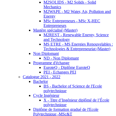
M2SOLIDS - M2 Solids - Solid
Mechanics
M2WAPE - M2 Water, Air, Pollution and
Energy
MSc Entrepreneurs - MSc X-HEC
Entrepreneurs
Mastère spécialisé (Master)
M2REST - Renewable Energy, Science
and Technology
MS ETRE - MS Energies Renouvelables :
Technologies & Entrepreneuriat (Master)
Non Diplomant
ND - Non Diplomant
Programme d'échange
EuroteQ - Diplôme EuroteQ
PEI - Echanges PEI
Catalogue 2021 - 2022
Bachelor
BS - Bachelor of Science de l'Ecole
polytechnique
Cycle Ingénieur
X - Titre d’Ingénieur diplômé de l’École
polytechnique
Diplôme de formation gradué de l'Ecole
Polytechnique -MSc&T