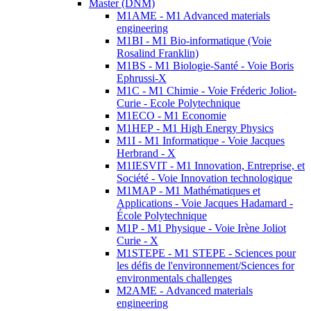
Master (DNM)
M1AME - M1 Advanced materials
engineering
M1BI - M1 Bio-informatique (Voie
Rosalind Franklin)
M1BS - M1 Biologie-Santé - Voie Boris
Ephrussi-X
M1C - M1 Chimie - Voie Fréderic Joliot-
Curie - Ecole Polytechnique
M1ECO - M1 Economie
M1HEP - M1 High Energy Physics
M1I - M1 Informatique - Voie Jacques
Herbrand - X
M1IESVIT - M1 Innovation, Entreprise, et
Société - Voie Innovation technologique
M1MAP - M1 Mathématiques et
Applications - Voie Jacques Hadamard -
École Polytechnique
M1P - M1 Physique - Voie Irène Joliot
Curie - X
M1STEPE - M1 STEPE - Sciences pour
les défis de l'environnement/Sciences for
environmentals challenges
M2AME - Advanced materials
engineering