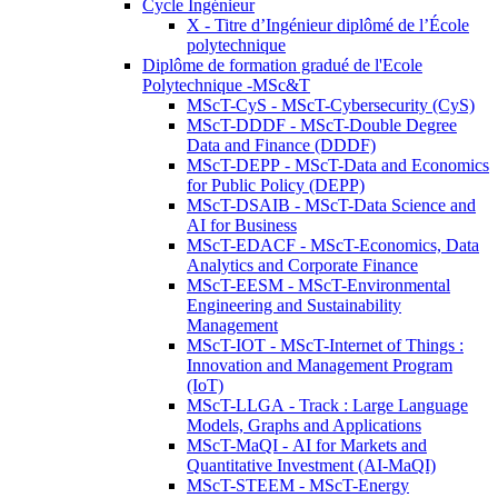
Cycle Ingénieur
X - Titre d’Ingénieur diplômé de l’École
polytechnique
Diplôme de formation gradué de l'Ecole
Polytechnique -MSc&T
MScT-CyS - MScT-Cybersecurity (CyS)
MScT-DDDF - MScT-Double Degree
Data and Finance (DDDF)
MScT-DEPP - MScT-Data and Economics
for Public Policy (DEPP)
MScT-DSAIB - MScT-Data Science and
AI for Business
MScT-EDACF - MScT-Economics, Data
Analytics and Corporate Finance
MScT-EESM - MScT-Environmental
Engineering and Sustainability
Management
MScT-IOT - MScT-Internet of Things :
Innovation and Management Program
(IoT)
MScT-LLGA - Track : Large Language
Models, Graphs and Applications
MScT-MaQI - AI for Markets and
Quantitative Investment (AI-MaQI)
MScT-STEEM - MScT-Energy