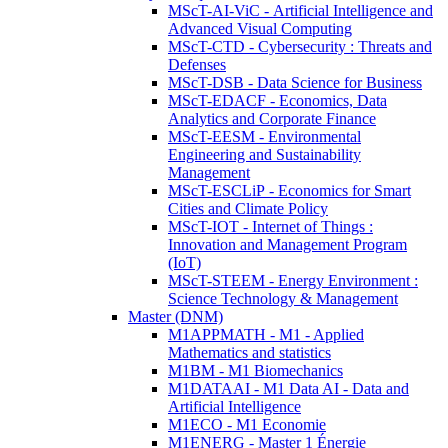
MScT-AI-ViC - Artificial Intelligence and
Advanced Visual Computing
MScT-CTD - Cybersecurity : Threats and
Defenses
MScT-DSB - Data Science for Business
MScT-EDACF - Economics, Data
Analytics and Corporate Finance
MScT-EESM - Environmental
Engineering and Sustainability
Management
MScT-ESCLiP - Economics for Smart
Cities and Climate Policy
MScT-IOT - Internet of Things :
Innovation and Management Program
(IoT)
MScT-STEEM - Energy Environment :
Science Technology & Management
Master (DNM)
M1APPMATH - M1 - Applied
Mathematics and statistics
M1BM - M1 Biomechanics
M1DATAAI - M1 Data AI - Data and
Artificial Intelligence
M1ECO - M1 Economie
M1ENERG - Master 1 Énergie