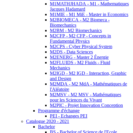
M1MATHJHADA - M1 - Mathematiques
Jacques Hadamard
M1MIE - M1 MiE - Master in Economics
M2BIOMECA - M2 Biomeca -
Biomechanics
M2BM - M2 Biomechanics
M2CFP - M2 CFP - Concepts in
Fundamental Physics
M2CPS - Cyber Physical System
M2DS - Data Sciences
M2ENERG - Master 2 Énergie
M2FLUIDS - M2 Fluids - Fluid
Mechanics
M2IGD - M2 IGD - Interaction, Graphic
and Design
M2MDA - M2 MdA - Mathématiques de
l'Aléatoire
M2MSV - M2 MSV - Mathématiques
pour les Sciences du Vivant
M2PIC - Projet Innovation Conception
Programme d'échange
PEI - Echanges PEI
Catalogue 2020 - 2021
Bachelor
BS - Bachelor of Science de l'Ecole