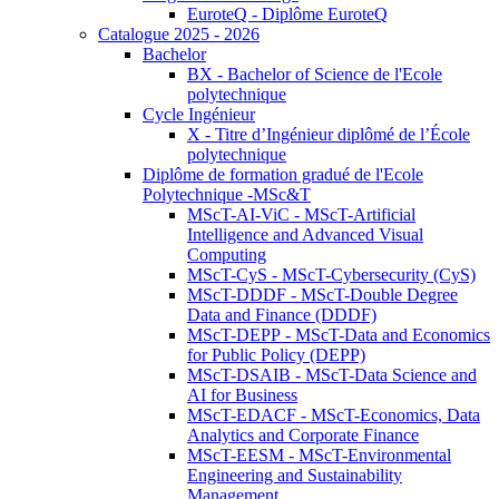
EuroteQ - Diplôme EuroteQ
Catalogue 2025 - 2026
Bachelor
BX - Bachelor of Science de l'Ecole
polytechnique
Cycle Ingénieur
X - Titre d’Ingénieur diplômé de l’École
polytechnique
Diplôme de formation gradué de l'Ecole
Polytechnique -MSc&T
MScT-AI-ViC - MScT-Artificial
Intelligence and Advanced Visual
Computing
MScT-CyS - MScT-Cybersecurity (CyS)
MScT-DDDF - MScT-Double Degree
Data and Finance (DDDF)
MScT-DEPP - MScT-Data and Economics
for Public Policy (DEPP)
MScT-DSAIB - MScT-Data Science and
AI for Business
MScT-EDACF - MScT-Economics, Data
Analytics and Corporate Finance
MScT-EESM - MScT-Environmental
Engineering and Sustainability
Management