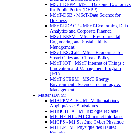
MScT-DEPP - MScT-Data and Economics
for Public Policy (DEPP)
MScT-DSB - MScT-Data Science for
Business
MScT-EDACF - MScT-Economics, Data
Analytics and Corporate Finance
MScT-EESM - MScT-Environmental
Engineering and Sustainability
Management
MScT-ESCLiP - MScT-Economics for
Smart Cities and Climate Policy
MScT-IOT - MScT-Internet of Things :
Innovation and Management Program
(IoT)
MScT-STEEM - MScT-Energy
Environment : Science Technology &
Management
Master (DNM)
M1APPMATH - M1 Mathématiques
Appliquées et Statistiques
M1BIOHEA - M1 Biologie et Santé
M1CHEINT - M1 Chimie et Interfaces
M1CPS - M1 Système Cyber Physique
M1HEP - M1 Physique des Hautes
Energies