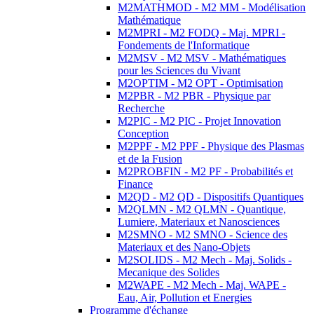
M2MATHMOD - M2 MM - Modélisation
Mathématique
M2MPRI - M2 FODQ - Maj. MPRI -
Fondements de l'Informatique
M2MSV - M2 MSV - Mathématiques
pour les Sciences du Vivant
M2OPTIM - M2 OPT - Optimisation
M2PBR - M2 PBR - Physique par
Recherche
M2PIC - M2 PIC - Projet Innovation
Conception
M2PPF - M2 PPF - Physique des Plasmas
et de la Fusion
M2PROBFIN - M2 PF - Probabilités et
Finance
M2QD - M2 QD - Dispositifs Quantiques
M2QLMN - M2 QLMN - Quantique,
Lumiere, Materiaux et Nanosciences
M2SMNO - M2 SMNO - Science des
Materiaux et des Nano-Objets
M2SOLIDS - M2 Mech - Maj. Solids -
Mecanique des Solides
M2WAPE - M2 Mech - Maj. WAPE -
Eau, Air, Pollution et Energies
Programme d'échange