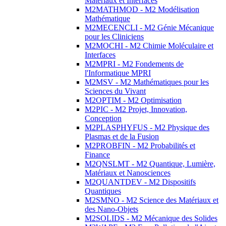
Matériaux et Interfaces
M2MATHMOD - M2 Modélisation
Mathématique
M2MECENCLI - M2 Génie Mécanique
pour les Cliniciens
M2MOCHI - M2 Chimie Moléculaire et
Interfaces
M2MPRI - M2 Fondements de
l'Informatique MPRI
M2MSV - M2 Mathématiques pour les
Sciences du Vivant
M2OPTIM - M2 Optimisation
M2PIC - M2 Projet, Innovation,
Conception
M2PLASPHYFUS - M2 Physique des
Plasmas et de la Fusion
M2PROBFIN - M2 Probabilités et
Finance
M2QNSLMT - M2 Quantique, Lumière,
Matériaux et Nanosciences
M2QUANTDEV - M2 Dispositifs
Quantiques
M2SMNO - M2 Science des Matériaux et
des Nano-Objets
M2SOLIDS - M2 Mécanique des Solides