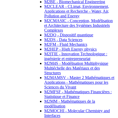
M2BE - Biomechanical Engineering
M2CLEAR - CLimat, Environnement,
Applications et Recherche - Water, Air,
Pollution and Energy
M2CMASIC - Conception, Modélisation
et Architecture des Systèmes Industriels
Complexes
M2DQ - Dispositif quantique
M2DS - Data Sciences
M2FM - Fluid Mechanics
M2HEP - High Energy physics
M2ITIE - Innovation Technologique :
ingénierie et entrepreneuriat
M2M4S - Modélisation Multiphysique
Multiéchelle des Matériaux et des
Structures
M2MAMSV - Master 2 Mathématiques et
Applications - Mathématiques pour les
Sciences du Vivant
M2MFSF - Mathématiques Financières :
Statistique et Finance
M2MM - Mathématiques de la
modélisation
M2MOCHI - Molecular Chemistry and
Interfaces