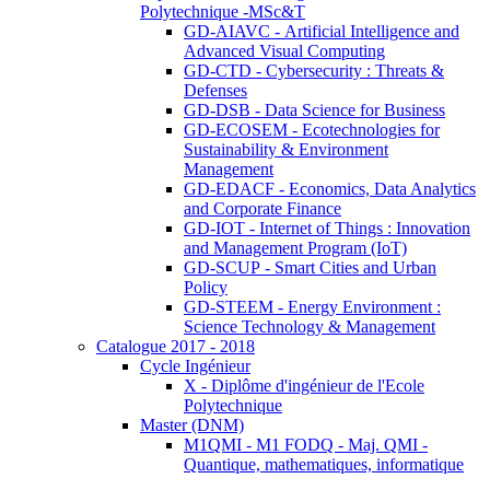
Polytechnique -MSc&T
GD-AIAVC - Artificial Intelligence and
Advanced Visual Computing
GD-CTD - Cybersecurity : Threats &
Defenses
GD-DSB - Data Science for Business
GD-ECOSEM - Ecotechnologies for
Sustainability & Environment
Management
GD-EDACF - Economics, Data Analytics
and Corporate Finance
GD-IOT - Internet of Things : Innovation
and Management Program (IoT)
GD-SCUP - Smart Cities and Urban
Policy
GD-STEEM - Energy Environment :
Science Technology & Management
Catalogue 2017 - 2018
Cycle Ingénieur
X - Diplôme d'ingénieur de l'Ecole
Polytechnique
Master (DNM)
M1QMI - M1 FODQ - Maj. QMI -
Quantique, mathematiques, informatique