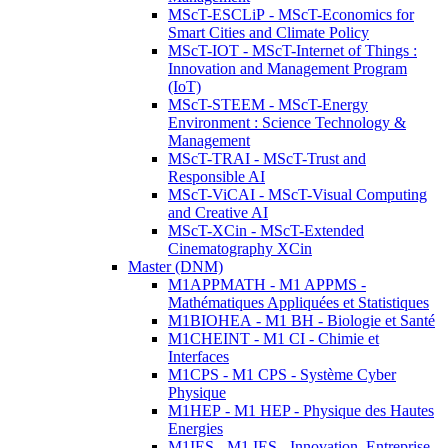
MScT-ESCLiP - MScT-Economics for
Smart Cities and Climate Policy
MScT-IOT - MScT-Internet of Things :
Innovation and Management Program
(IoT)
MScT-STEEM - MScT-Energy
Environment : Science Technology &
Management
MScT-TRAI - MScT-Trust and
Responsible AI
MScT-ViCAI - MScT-Visual Computing
and Creative AI
MScT-XCin - MScT-Extended
Cinematography XCin
Master (DNM)
M1APPMATH - M1 APPMS -
Mathématiques Appliquées et Statistiques
M1BIOHEA - M1 BH - Biologie et Santé
M1CHEINT - M1 CI - Chimie et
Interfaces
M1CPS - M1 CPS - Système Cyber
Physique
M1HEP - M1 HEP - Physique des Hautes
Energies
M1IES - M1 IES - Innovation, Entreprise