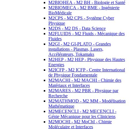
M2BIOHEA - M2 BH - Biologie et Santé
M2BIOMECA - M2 BME - Ingénierie
BioMédicale
M2CPS - M2 CPS - Système Cyber
Physique
M2DS - M2 DS - Data Science
M2FLUIDS - M2 Fluids - Mécanique des
Fluides
M2GI - M2 GI-PLATO - Grandes
installations - Plasmas, Lasers,
Accélérateurs, Tokamaks
M2HEP - M2 HEP - Physique des Hautes
Energies
M2ICFP - M2 ICFP - Centre International
de Physique Fondamentale
M2MACHI - M2 MACHI - Chimie des
Matériaux et Interfaces
M2MARES - M2 PBR - Physique par
Recherche
M2MATHMOD - M2 MM - Modélisation
Mathématique
M2MECENCLI - M2 MECENCLI -
Génie Mécanique pour les Cliniciens
M2MOCHI - M2 MoChI - Chimie
Moléculaire et Interfaces