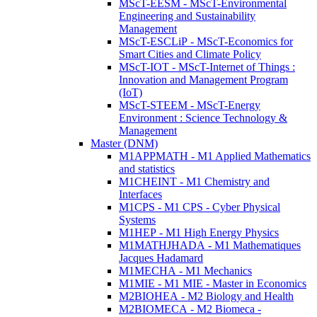
MScT-EESM - MScT-Environmental
Engineering and Sustainability
Management
MScT-ESCLiP - MScT-Economics for
Smart Cities and Climate Policy
MScT-IOT - MScT-Internet of Things :
Innovation and Management Program
(IoT)
MScT-STEEM - MScT-Energy
Environment : Science Technology &
Management
Master (DNM)
M1APPMATH - M1 Applied Mathematics
and statistics
M1CHEINT - M1 Chemistry and
Interfaces
M1CPS - M1 CPS - Cyber Physical
Systems
M1HEP - M1 High Energy Physics
M1MATHJHADA - M1 Mathematiques
Jacques Hadamard
M1MECHA - M1 Mechanics
M1MIE - M1 MIE - Master in Economics
M2BIOHEA - M2 Biology and Health
M2BIOMECA - M2 Biomeca -