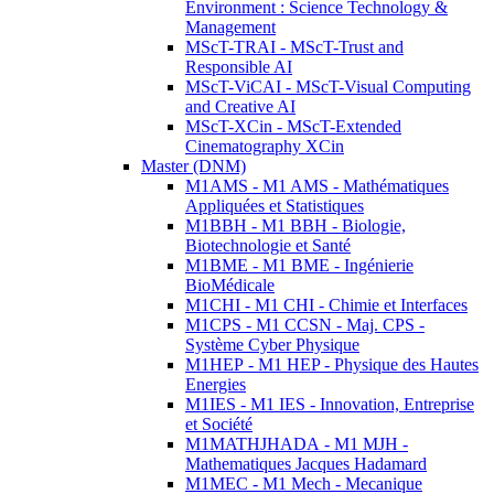
Environment : Science Technology &
Management
MScT-TRAI - MScT-Trust and
Responsible AI
MScT-ViCAI - MScT-Visual Computing
and Creative AI
MScT-XCin - MScT-Extended
Cinematography XCin
Master (DNM)
M1AMS - M1 AMS - Mathématiques
Appliquées et Statistiques
M1BBH - M1 BBH - Biologie,
Biotechnologie et Santé
M1BME - M1 BME - Ingénierie
BioMédicale
M1CHI - M1 CHI - Chimie et Interfaces
M1CPS - M1 CCSN - Maj. CPS -
Système Cyber Physique
M1HEP - M1 HEP - Physique des Hautes
Energies
M1IES - M1 IES - Innovation, Entreprise
et Société
M1MATHJHADA - M1 MJH -
Mathematiques Jacques Hadamard
M1MEC - M1 Mech - Mecanique