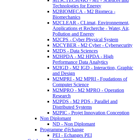
M1SCTECHNRJ - M1 - Sciences and
Technologies for Energy
M2BIOMECA - M2 Biomeca -
Biomechanics
M2CLEAR - CLimat, Environnement,
Applications et Recherche - Water, Air,
Pollution and Energy
M2CPS - Cyber Physical System
M2CYBER - M2 Cyber - Cybersecurity
M2DS - Data Sciences
M2HPDA - M2 HPDA - High
Performance Data Analytics
M2IGD - M2 IGD - Interaction, Graphic
and Design
M2MPRI - M2 MPRI - Foudations of
Computer Science
M2MPRO - M2 MPRO - Operation
Research
M2PDS - M2 PDS - Parallel and
Distributed Systems
M2PIC - Projet Innovation Conception
Non Diplomant
ND - Non Diplomant
Programme d'échange
PEI - Echanges PEI