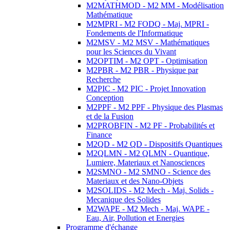
M2MATHMOD - M2 MM - Modélisation
Mathématique
M2MPRI - M2 FODQ - Maj. MPRI -
Fondements de l'Informatique
M2MSV - M2 MSV - Mathématiques
pour les Sciences du Vivant
M2OPTIM - M2 OPT - Optimisation
M2PBR - M2 PBR - Physique par
Recherche
M2PIC - M2 PIC - Projet Innovation
Conception
M2PPF - M2 PPF - Physique des Plasmas
et de la Fusion
M2PROBFIN - M2 PF - Probabilités et
Finance
M2QD - M2 QD - Dispositifs Quantiques
M2QLMN - M2 QLMN - Quantique,
Lumiere, Materiaux et Nanosciences
M2SMNO - M2 SMNO - Science des
Materiaux et des Nano-Objets
M2SOLIDS - M2 Mech - Maj. Solids -
Mecanique des Solides
M2WAPE - M2 Mech - Maj. WAPE -
Eau, Air, Pollution et Energies
Programme d'échange