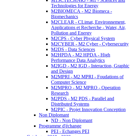
M1SCTECHNRJ - M1 - Sciences and
Technologies for Energy
M2BIOMECA - M2 Biomeca -
Biomechanics
M2CLEAR - CLimat, Environnement,
Applications et Recherche - Water, Air,
Pollution and Energy
M2CPS - Cyber Physical System
M2CYBER - M2 Cyber - Cybersecurity
M2DS - Data Sciences
M2HPDA - M2 HPDA - High
Performance Data Analytics
M2IGD - M2 IGD - Interaction, Graphic
and Design
M2MPRI - M2 MPRI - Foudations of
Computer Science
M2MPRO - M2 MPRO - Operation
Research
M2PDS - M2 PDS - Parallel and
Distributed Systems
M2PIC - Projet Innovation Conception
Non Diplomant
ND - Non Diplomant
Programme d'échange
PEI - Echanges PEI