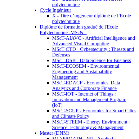
polytechnique
Cycle Ingénieur
X - Titre d’Ingénieur diplômé de l’École
polytechnique
Diplôme de formation gradué de l'Ecole
Polytechnique -MSc&T
MScT-AIAVC - Artificial Intelligence and
Advanced Visual Computing
MScT-CTD - Cybersecurity : Threats and
Defenses
MScT-DSB - Data Science for Business
MScT-ECOSEM - Environmental
Engineering and Sustainability
Management
MScT-EDACF - Economics, Data
Analytics and Corporate Finance
MScT-IOT - Internet of Things :
Innovation and Management Program
(IoT)
MScT-SCUP - Economics for Smart Cities
and Climate Policy
MScT-STEEM - Energy Environment :
Science Technology & Management
Master (DNM)
M1APPMATH - M1 - Applied