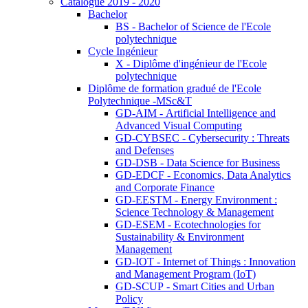
Catalogue 2019 - 2020
Bachelor
BS - Bachelor of Science de l'Ecole
polytechnique
Cycle Ingénieur
X - Diplôme d'ingénieur de l'Ecole
polytechnique
Diplôme de formation gradué de l'Ecole
Polytechnique -MSc&T
GD-AIM - Artificial Intelligence and
Advanced Visual Computing
GD-CYBSEC - Cybersecurity : Threats
and Defenses
GD-DSB - Data Science for Business
GD-EDCF - Economics, Data Analytics
and Corporate Finance
GD-EESTM - Energy Environment :
Science Technology & Management
GD-ESEM - Ecotechnologies for
Sustainability & Environment
Management
GD-IOT - Internet of Things : Innovation
and Management Program (IoT)
GD-SCUP - Smart Cities and Urban
Policy