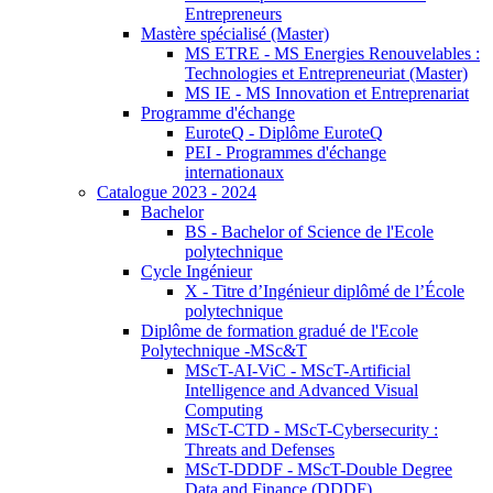
Entrepreneurs
Mastère spécialisé (Master)
MS ETRE - MS Energies Renouvelables :
Technologies et Entrepreneuriat (Master)
MS IE - MS Innovation et Entreprenariat
Programme d'échange
EuroteQ - Diplôme EuroteQ
PEI - Programmes d'échange
internationaux
Catalogue 2023 - 2024
Bachelor
BS - Bachelor of Science de l'Ecole
polytechnique
Cycle Ingénieur
X - Titre d’Ingénieur diplômé de l’École
polytechnique
Diplôme de formation gradué de l'Ecole
Polytechnique -MSc&T
MScT-AI-ViC - MScT-Artificial
Intelligence and Advanced Visual
Computing
MScT-CTD - MScT-Cybersecurity :
Threats and Defenses
MScT-DDDF - MScT-Double Degree
Data and Finance (DDDF)