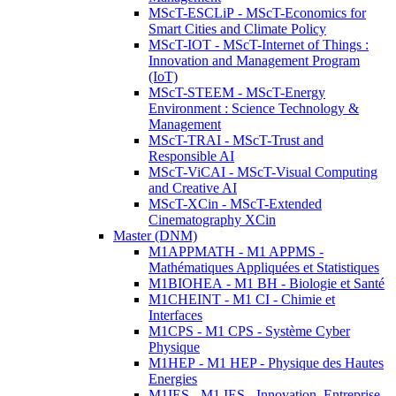
MScT-ESCLiP - MScT-Economics for
Smart Cities and Climate Policy
MScT-IOT - MScT-Internet of Things :
Innovation and Management Program
(IoT)
MScT-STEEM - MScT-Energy
Environment : Science Technology &
Management
MScT-TRAI - MScT-Trust and
Responsible AI
MScT-ViCAI - MScT-Visual Computing
and Creative AI
MScT-XCin - MScT-Extended
Cinematography XCin
Master (DNM)
M1APPMATH - M1 APPMS -
Mathématiques Appliquées et Statistiques
M1BIOHEA - M1 BH - Biologie et Santé
M1CHEINT - M1 CI - Chimie et
Interfaces
M1CPS - M1 CPS - Système Cyber
Physique
M1HEP - M1 HEP - Physique des Hautes
Energies
M1IES - M1 IES - Innovation, Entreprise