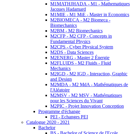
M1MATHJHADA - M1 - Mathematiques
Jacques Hadamard
M1MIE - M1 MiE - Master in Economics
M2BIOMECA - M2 Biomeca -
Biomechanics
M2BM - M2 Biomechanics
M2CFP - M2 CFP - Concepts in
Fundamental Physics
M2CPS - Cyber Physical System
M2DS - Data Sciences
M2ENERG - Master 2 Énergie
M2FLUIDS - M2 Fluids - Fluid
Mechanics
M2IGD - M2 IGD - Interaction, Graphic
and Design
M2MDA - M2 MdA - Mathématiques de
l'Aléatoire
M2MSV - M2 MSV - Mathématiques
pour les Sciences du Vivant
M2PIC - Projet Innovation Conception
Programme d'échange
PEI - Echanges PEI
Catalogue 2020 - 2021
Bachelor
BS - Bachelor of Science de l'Ecole