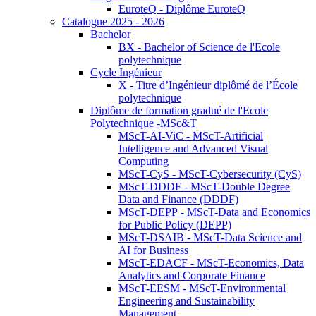
EuroteQ - Diplôme EuroteQ
Catalogue 2025 - 2026
Bachelor
BX - Bachelor of Science de l'Ecole
polytechnique
Cycle Ingénieur
X - Titre d’Ingénieur diplômé de l’École
polytechnique
Diplôme de formation gradué de l'Ecole
Polytechnique -MSc&T
MScT-AI-ViC - MScT-Artificial
Intelligence and Advanced Visual
Computing
MScT-CyS - MScT-Cybersecurity (CyS)
MScT-DDDF - MScT-Double Degree
Data and Finance (DDDF)
MScT-DEPP - MScT-Data and Economics
for Public Policy (DEPP)
MScT-DSAIB - MScT-Data Science and
AI for Business
MScT-EDACF - MScT-Economics, Data
Analytics and Corporate Finance
MScT-EESM - MScT-Environmental
Engineering and Sustainability
Management