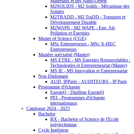
Matériaux et des Nano-Objets
M2SOLIDS - M2 Solids - Mécanique des
Solides
M2TRADD - M2 TraDD - Transport et
Développement Durable
M2WAPE - M2 WAPE - Eau, Air,
Pollution et Énergies
Master of Science (CGE)
MSc Entrepreneurs - MSc X-HEC
Entrepreneurs
Mastère spécialisé (Master)
MS ETRE - MS Energies Renouvelables :
Technologies et Entrepreneuriat (Master)
MS IE - MS Innovation et Entreprenariat
Non Diplomant
AUD_IPParis - AUDITEURS - IP Paris
Programme d'échange
EuroteQ - Diplôme EuroteQ
PEI - Programmes d'échange
internationaux
Catalogue 2024 - 2025
Bachelor
BX - Bachelor of Science de l'Ecole
polytechnique
Cycle Ingénieur