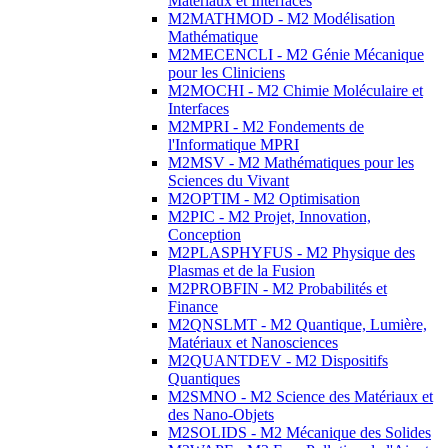
Matériaux et Interfaces
M2MATHMOD - M2 Modélisation
Mathématique
M2MECENCLI - M2 Génie Mécanique
pour les Cliniciens
M2MOCHI - M2 Chimie Moléculaire et
Interfaces
M2MPRI - M2 Fondements de
l'Informatique MPRI
M2MSV - M2 Mathématiques pour les
Sciences du Vivant
M2OPTIM - M2 Optimisation
M2PIC - M2 Projet, Innovation,
Conception
M2PLASPHYFUS - M2 Physique des
Plasmas et de la Fusion
M2PROBFIN - M2 Probabilités et
Finance
M2QNSLMT - M2 Quantique, Lumière,
Matériaux et Nanosciences
M2QUANTDEV - M2 Dispositifs
Quantiques
M2SMNO - M2 Science des Matériaux et
des Nano-Objets
M2SOLIDS - M2 Mécanique des Solides