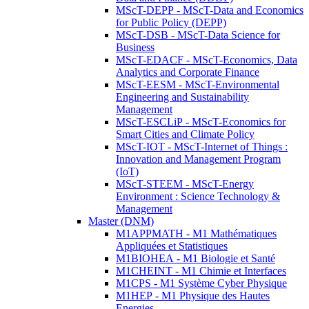
MScT-DEPP - MScT-Data and Economics
for Public Policy (DEPP)
MScT-DSB - MScT-Data Science for
Business
MScT-EDACF - MScT-Economics, Data
Analytics and Corporate Finance
MScT-EESM - MScT-Environmental
Engineering and Sustainability
Management
MScT-ESCLiP - MScT-Economics for
Smart Cities and Climate Policy
MScT-IOT - MScT-Internet of Things :
Innovation and Management Program
(IoT)
MScT-STEEM - MScT-Energy
Environment : Science Technology &
Management
Master (DNM)
M1APPMATH - M1 Mathématiques
Appliquées et Statistiques
M1BIOHEA - M1 Biologie et Santé
M1CHEINT - M1 Chimie et Interfaces
M1CPS - M1 Système Cyber Physique
M1HEP - M1 Physique des Hautes
Energies