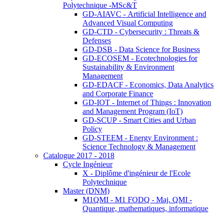
Polytechnique -MSc&T
GD-AIAVC - Artificial Intelligence and
Advanced Visual Computing
GD-CTD - Cybersecurity : Threats &
Defenses
GD-DSB - Data Science for Business
GD-ECOSEM - Ecotechnologies for
Sustainability & Environment
Management
GD-EDACF - Economics, Data Analytics
and Corporate Finance
GD-IOT - Internet of Things : Innovation
and Management Program (IoT)
GD-SCUP - Smart Cities and Urban
Policy
GD-STEEM - Energy Environment :
Science Technology & Management
Catalogue 2017 - 2018
Cycle Ingénieur
X - Diplôme d'ingénieur de l'Ecole
Polytechnique
Master (DNM)
M1QMI - M1 FODQ - Maj. QMI -
Quantique, mathematiques, informatique