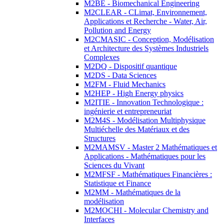
M2BE - Biomechanical Engineering
M2CLEAR - CLimat, Environnement,
Applications et Recherche - Water, Air,
Pollution and Energy
M2CMASIC - Conception, Modélisation
et Architecture des Systèmes Industriels
Complexes
M2DQ - Dispositif quantique
M2DS - Data Sciences
M2FM - Fluid Mechanics
M2HEP - High Energy physics
M2ITIE - Innovation Technologique :
ingénierie et entrepreneuriat
M2M4S - Modélisation Multiphysique
Multiéchelle des Matériaux et des
Structures
M2MAMSV - Master 2 Mathématiques et
Applications - Mathématiques pour les
Sciences du Vivant
M2MFSF - Mathématiques Financières :
Statistique et Finance
M2MM - Mathématiques de la
modélisation
M2MOCHI - Molecular Chemistry and
Interfaces