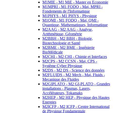
M1MIE - M1 MiE - Master en Economie
M1MPRI - M1 FODQ - Maj. MPRI -
Fondements de l'Informatique
M1PHYS - M1 PHYS - Physique
M1QMI - M1 FODQ - Maj. QMI -
Quantique, Mathematiques, Informatique
M2AAG - M2 AAG - Analyse,
Arithmétique, Géométrie
M2BBH - M2 BBH - Biologie,
Biotechnologie et Santé
M2BME - M2 BME - Ingénierie
BioMédicale
M2CHI - M2 CHI - Chimie et Interfaces
M2CPS - M2 CCSN - Maj. CPS -
Système Cyber Physique
M2DS - M2 DS - Science des données
M2FLUIDS - M2 Mech - Maj. Fluids -
Mecanique des Fluides
M2GIPLATO - M2 GI-PLATO - Grandes
installations - Plasmas, Lasers,
Accélérateurs, Tokamaks
M2HEP - M2 HEP - Physique des Hautes
Energies
M2ICFP - M2 ICFP - Centre International
de Physique Fondamentale