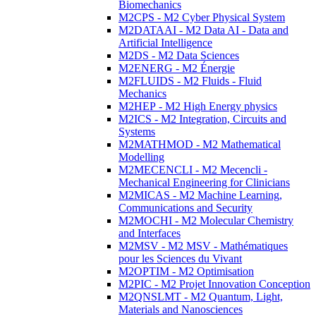
Biomechanics
M2CPS - M2 Cyber Physical System
M2DATAAI - M2 Data AI - Data and
Artificial Intelligence
M2DS - M2 Data Sciences
M2ENERG - M2 Énergie
M2FLUIDS - M2 Fluids - Fluid
Mechanics
M2HEP - M2 High Energy physics
M2ICS - M2 Integration, Circuits and
Systems
M2MATHMOD - M2 Mathematical
Modelling
M2MECENCLI - M2 Mecencli -
Mechanical Engineering for Clinicians
M2MICAS - M2 Machine Learning,
Communications and Security
M2MOCHI - M2 Molecular Chemistry
and Interfaces
M2MSV - M2 MSV - Mathématiques
pour les Sciences du Vivant
M2OPTIM - M2 Optimisation
M2PIC - M2 Projet Innovation Conception
M2QNSLMT - M2 Quantum, Light,
Materials and Nanosciences