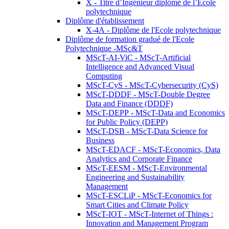
X - Titre d’Ingénieur diplômé de l’École
polytechnique
Diplôme d'établissement
X-4A - Diplôme de l'Ecole polytechnique
Diplôme de formation gradué de l'Ecole
Polytechnique -MSc&T
MScT-AI-ViC - MScT-Artificial
Intelligence and Advanced Visual
Computing
MScT-CyS - MScT-Cybersecurity (CyS)
MScT-DDDF - MScT-Double Degree
Data and Finance (DDDF)
MScT-DEPP - MScT-Data and Economics
for Public Policy (DEPP)
MScT-DSB - MScT-Data Science for
Business
MScT-EDACF - MScT-Economics, Data
Analytics and Corporate Finance
MScT-EESM - MScT-Environmental
Engineering and Sustainability
Management
MScT-ESCLiP - MScT-Economics for
Smart Cities and Climate Policy
MScT-IOT - MScT-Internet of Things :
Innovation and Management Program