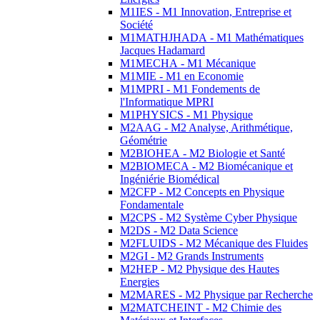
M1IES - M1 Innovation, Entreprise et
Société
M1MATHJHADA - M1 Mathématiques
Jacques Hadamard
M1MECHA - M1 Mécanique
M1MIE - M1 en Economie
M1MPRI - M1 Fondements de
l'Informatique MPRI
M1PHYSICS - M1 Physique
M2AAG - M2 Analyse, Arithmétique,
Géométrie
M2BIOHEA - M2 Biologie et Santé
M2BIOMECA - M2 Biomécanique et
Ingéniérie Biomédical
M2CFP - M2 Concepts en Physique
Fondamentale
M2CPS - M2 Système Cyber Physique
M2DS - M2 Data Science
M2FLUIDS - M2 Mécanique des Fluides
M2GI - M2 Grands Instruments
M2HEP - M2 Physique des Hautes
Energies
M2MARES - M2 Physique par Recherche
M2MATCHEINT - M2 Chimie des