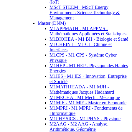
(IoT)
MScT-STEEM - MScT-Energy
Environment : Science Technology &
Management
Master (DNM)
M1APPMATH - M1 APPMS -
Mathématiques Appliquées et Statistiques
M1BIOHEA - M1 BH - Biologie et Santé
M1CHEINT - M1 CI - Chimie et
Interfaces
M1CPS - M1 CPS - Système Cyber
Physique
M1HEP - M1 HEP - Physique des Hautes
Energies
M1IES - M1 IES - Innovation, Entreprise
et Société
M1MATHJHADA - M1 MJH -
Mathématiques Jacques Hadamard
M1MECHA - M1 Mech - Mécanique
M1MIE - M1 MiE - Master en Economie
M1MPRI - M1 MPRI - Fondements de
l'Informatique
M1PHYSICS - M1 PHYS - Physique
M2AAG - M2 AAG - Analyse,
Arithmétique, Géométrie