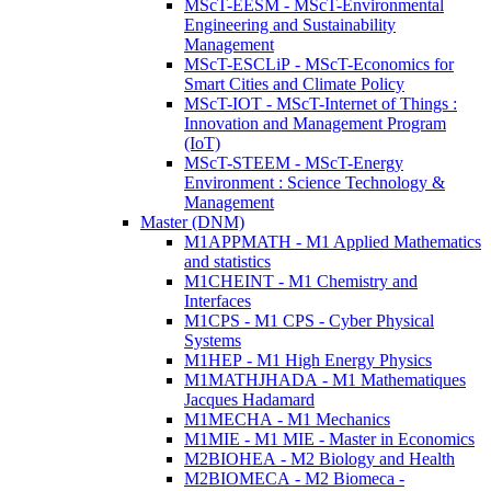
MScT-EESM - MScT-Environmental
Engineering and Sustainability
Management
MScT-ESCLiP - MScT-Economics for
Smart Cities and Climate Policy
MScT-IOT - MScT-Internet of Things :
Innovation and Management Program
(IoT)
MScT-STEEM - MScT-Energy
Environment : Science Technology &
Management
Master (DNM)
M1APPMATH - M1 Applied Mathematics
and statistics
M1CHEINT - M1 Chemistry and
Interfaces
M1CPS - M1 CPS - Cyber Physical
Systems
M1HEP - M1 High Energy Physics
M1MATHJHADA - M1 Mathematiques
Jacques Hadamard
M1MECHA - M1 Mechanics
M1MIE - M1 MIE - Master in Economics
M2BIOHEA - M2 Biology and Health
M2BIOMECA - M2 Biomeca -