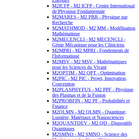
Energies
M2ICFP - M2 ICFP - Centre International
de Physique Fondamentale
M2MARES - M2 PBR - Physique par
Recherche
M2MATHMOD - M2 MM - Modélisation
Mathématique
M2MECENCLI - M2 MECENCLI -
Génie Mécanique pour les Cliniciens
M2MPRI - M2 MPRI - Fondements de
l'Informatique
M2MSV - M2 MSV - Mathématiques
pour les Sciences du Vivant
M2OPTIM - M2 OPT - Optimisation
M2PIC - M2 PIC - Projet, Innovation,
Conception
M2PLASPHYFUS - M2 PPF - Physique
des Plasmas et de la Fusion
M2PROBFIN - M2 PF - Probabilités et
Finance
M2QLMN - M2 QLMN - Quantique,
Lumière, Matériaux et Nanosciences
M2QUANTDEV - M2 QD - Dispositifs
Quantiques
M2SMNO - M2 SMNO - Science des