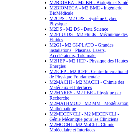
M2BIOHEA - M2 BH - Biologie et Santé
M2BIOMECA - M2 BME - Ingénierie
BioMédicale
M2CPS - M2 CPS - Système Cyber
Physique
M2DS - M2 DS - Data Science
M2FLUIDS - M2 Fluids - Mécanique des
Fluides
M2GI - M2 GI-PLATO - Grandes
installations - Plasmas, Lasers,
Accélérateurs, Tokamaks
M2HEP - M2 HEP - Physique des Hautes
Energies
M2ICFP - M2 ICFP - Centre International
de Physique Fondamentale
M2MACHI - M2 MACHI - Chimie des
Matériaux et Interfaces
M2MARES - M2 PBR - Physique par
Recherche
M2MATHMOD - M2 MM - Modélisation
Mathématique
M2MECENCLI - M2 MECENCLI -
Génie Mécanique pour les Cliniciens
M2MOCHI - M2 MoChI - Chimie
Moléculaire et Interfaces