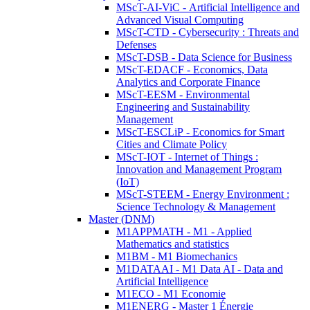
MScT-AI-ViC - Artificial Intelligence and
Advanced Visual Computing
MScT-CTD - Cybersecurity : Threats and
Defenses
MScT-DSB - Data Science for Business
MScT-EDACF - Economics, Data
Analytics and Corporate Finance
MScT-EESM - Environmental
Engineering and Sustainability
Management
MScT-ESCLiP - Economics for Smart
Cities and Climate Policy
MScT-IOT - Internet of Things :
Innovation and Management Program
(IoT)
MScT-STEEM - Energy Environment :
Science Technology & Management
Master (DNM)
M1APPMATH - M1 - Applied
Mathematics and statistics
M1BM - M1 Biomechanics
M1DATAAI - M1 Data AI - Data and
Artificial Intelligence
M1ECO - M1 Economie
M1ENERG - Master 1 Énergie