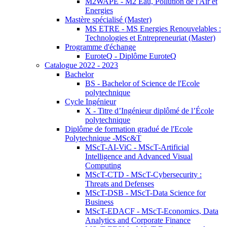
M2WAPE - M2 Eau, Pollution de l'Air et
Energies
Mastère spécialisé (Master)
MS ETRE - MS Energies Renouvelables :
Technologies et Entrepreneuriat (Master)
Programme d'échange
EuroteQ - Diplôme EuroteQ
Catalogue 2022 - 2023
Bachelor
BS - Bachelor of Science de l'Ecole
polytechnique
Cycle Ingénieur
X - Titre d’Ingénieur diplômé de l’École
polytechnique
Diplôme de formation gradué de l'Ecole
Polytechnique -MSc&T
MScT-AI-ViC - MScT-Artificial
Intelligence and Advanced Visual
Computing
MScT-CTD - MScT-Cybersecurity :
Threats and Defenses
MScT-DSB - MScT-Data Science for
Business
MScT-EDACF - MScT-Economics, Data
Analytics and Corporate Finance