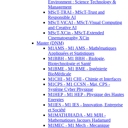
Environment : Science Technology &
Management
MScT-TRAI - MScT-Trust and
Responsible AI
MScT-ViCAI - MScT-Visual Computing
and Creative AI
MScT-XCin - MScT-Extended
Cinematography XCin
Master (DNM)
M1AMS - M1 AMS - Mathématiques
Appliquées et Statistiques
M1BBH - M1 BBH - Biologie,
Biotechnologie et Santé
M1BME - M1 BME - Ingénierie
BioMédicale
M1CHI - M1 CHI - Chimie et Interfaces
M1CPS - M1 CCSN - Maj. CPS -
Système Cyber Physique
M1HEP - M1 HEP - Physique des Hautes
Energies
M1IES - M1 IES - Innovation, Entreprise
et Société
M1MATHJHADA - M1 MJH -
Mathematiques Jacques Hadamard
M1MEC - M1 Mech - Mecanique