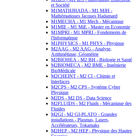
et Société
M1MATHJHADA - M1 MJH -
Mathématiques Jacques Hadamard
M1MECHA - M1 Mech - Mécanique
M1MIE - M1 MiE - Master en Economie
M1MPRI - M1 MPRI - Fondements de
l'Informatique
M1PHYSICS - M1 PHYS - Physique
M2AAG - M2 AAG - Analyse,
Arithmétique, Géométrie
M2BIOHEA - M2 BH - Biologie et Santé
M2BIOMECA - M2 BME - Ingénierie
BioMédicale
M2CHEINT - M2 CI - Chimie et
Interfaces
M2CPS - M2 CPS - Système Cyber
Physique
M2DS - M2 DS - Data Science
M2FLUIDS - M2 Fluids - Mécanique des
Fluides
M2GI - M2 GI-PLATO - Grandes
installations - Plasmas, Lasers,
Accélérateurs, Tokamaks
M2HEP - M2 HEP - Physique des Hautes