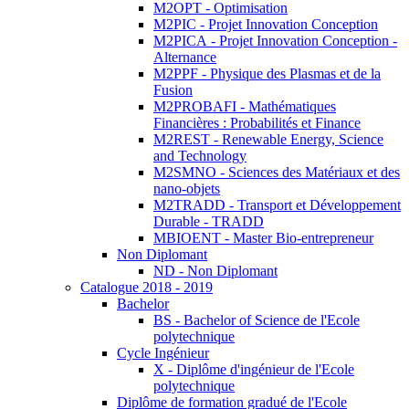
M2OPT - Optimisation
M2PIC - Projet Innovation Conception
M2PICA - Projet Innovation Conception -
Alternance
M2PPF - Physique des Plasmas et de la
Fusion
M2PROBAFI - Mathématiques
Financières : Probabilités et Finance
M2REST - Renewable Energy, Science
and Technology
M2SMNO - Sciences des Matériaux et des
nano-objets
M2TRADD - Transport et Développement
Durable - TRADD
MBIOENT - Master Bio-entrepreneur
Non Diplomant
ND - Non Diplomant
Catalogue 2018 - 2019
Bachelor
BS - Bachelor of Science de l'Ecole
polytechnique
Cycle Ingénieur
X - Diplôme d'ingénieur de l'Ecole
polytechnique
Diplôme de formation gradué de l'Ecole