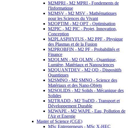
M2MPRI - M2 MPRI - Fondements de
l'Informatique
M2MSV - M2 MSV - Mathématiques
pour les Sciences du Vivant
M2OPTIM - M2 OPT - Optimisation
M2PIC - M2 PIC - Projet, Innovation,
Conception
M2PLASPHYFUS - M2 PPF - Physique
des Plasmas et de la Fusion
M2PROBFIN - M2 PF - Probabilités et
Finance
M2QLMN - M2 QLMN - Quantique,
Lumière, Matériaux et Nanosciences
M2QUANTDEV - M2 QD - Dispositifs
Quantiques
M2SMNO - M2 SMNO - Science des
Matériaux et des Nano-Objets
M2SOLIDS - M2 Solids - Mécanique des
Solides
M2TRADD - M2 TraDD - Transport et
Développement Durable
M2WAPE - M2 WAPE - Eau, Pollution de
l'Air et Energie
Master of Science (CGE)
MSc Entrepreneurs - MSc X-HEC