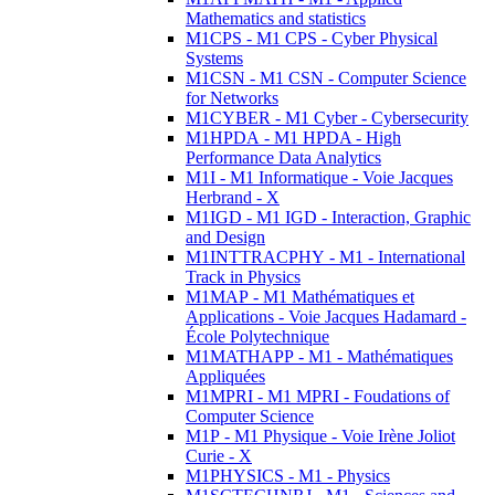
Mathematics and statistics
M1CPS - M1 CPS - Cyber Physical
Systems
M1CSN - M1 CSN - Computer Science
for Networks
M1CYBER - M1 Cyber - Cybersecurity
M1HPDA - M1 HPDA - High
Performance Data Analytics
M1I - M1 Informatique - Voie Jacques
Herbrand - X
M1IGD - M1 IGD - Interaction, Graphic
and Design
M1INTTRACPHY - M1 - International
Track in Physics
M1MAP - M1 Mathématiques et
Applications - Voie Jacques Hadamard -
École Polytechnique
M1MATHAPP - M1 - Mathématiques
Appliquées
M1MPRI - M1 MPRI - Foudations of
Computer Science
M1P - M1 Physique - Voie Irène Joliot
Curie - X
M1PHYSICS - M1 - Physics