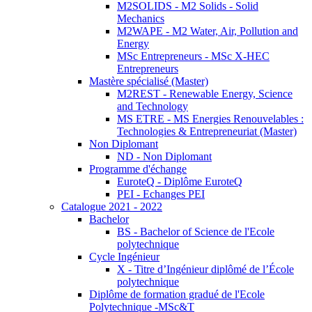
M2SOLIDS - M2 Solids - Solid
Mechanics
M2WAPE - M2 Water, Air, Pollution and
Energy
MSc Entrepreneurs - MSc X-HEC
Entrepreneurs
Mastère spécialisé (Master)
M2REST - Renewable Energy, Science
and Technology
MS ETRE - MS Energies Renouvelables :
Technologies & Entrepreneuriat (Master)
Non Diplomant
ND - Non Diplomant
Programme d'échange
EuroteQ - Diplôme EuroteQ
PEI - Echanges PEI
Catalogue 2021 - 2022
Bachelor
BS - Bachelor of Science de l'Ecole
polytechnique
Cycle Ingénieur
X - Titre d’Ingénieur diplômé de l’École
polytechnique
Diplôme de formation gradué de l'Ecole
Polytechnique -MSc&T