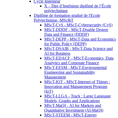
Cycle Ingénieur
X - Titre d’Ingénieur diplômé de l’École
polytechnique
Diplôme de formation gradué de l'Ecole
Polytechnique -MSc&T
MScT-CyS - MScT-Cybersecurity (CyS)
MScT-DDDF - MScT-Double Degree
Data and Finance (DDDF)
MScT-DEPP - MScT-Data and Economics
for Public Policy (DEPP)
MScT-DSAIB - MScT-Data Science and
AI for Business
MScT-EDACF - MScT-Economics, Data
Analytics and Corporate Finance
MScT-EESM - MScT-Environmental
Engineering and Sustainability
Management
MScT-IOT - MScT-Internet of Things :
Innovation and Management Program
(IoT)
MScT-LLGA - Track : Large Language
Models, Graphs and Applications
MScT-MaQI - AI for Markets and
Quantitative Investment (AI-MaQI)
MScT-STEEM - MScT-Energy