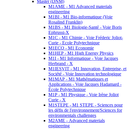
Master (DNM)
M1AME - M1 Advanced materials
engineering
M1BI - M1 Bio-informatique (Voie
Rosalind Franklin)
M1BS - M1 Biologie-Santé - Voie Boris
Ephrussi-X
M1C - M1 Chimie - Voie Fréderic Joliot-
Curie - Ecole Polytechnique
M1ECO - M1 Economie
M1HEP - M1 High Energy Physics
M1I - M1 Informatique - Voie Jacques
Herbrand - X
M1IESVIT - M1 Innovation, Entreprise, et
Société - Voie Innovation technologique
M1MAP - M1 Mathématiques et
Applications - Voie Jacques Hadamard -
École Polytechnique
M1P - M1 Physique - Voie Irène Joliot
Curie - X
M1STEPE - M1 STEPE - Sciences pour
les défis de l'environnement/Sciences for
environmentals challenges
M2AME - Advanced materials
engineering