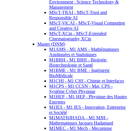
Environment : Science Technology &
Management
MScT-TRAI - MScT-Trust and
Responsible AI
MScT-ViCAI - MScT-Visual Computing
and Creative AI
MScT-XCin - MScT-Extended
Cinematography XCin
Master (DNM)
M1AMS - M1 AMS - Mathématiques
Appliquées et Statistiques
M1BBH - M1 BBH - Biologie,
Biotechnologie et Santé
M1BME - M1 BME - Ingénierie
BioMédicale
M1CHI - M1 CHI - Chimie et Interfaces
M1CPS - M1 CCSN - Maj. CPS -
Système Cyber Physique
M1HEP - M1 HEP - Physique des Hautes
Energies
M1IES - M1 IES - Innovation, Entreprise
et Société
M1MATHJHADA - M1 MJH -
Mathematiques Jacques Hadamard
M1MEC - M1 Mech - Mecanique