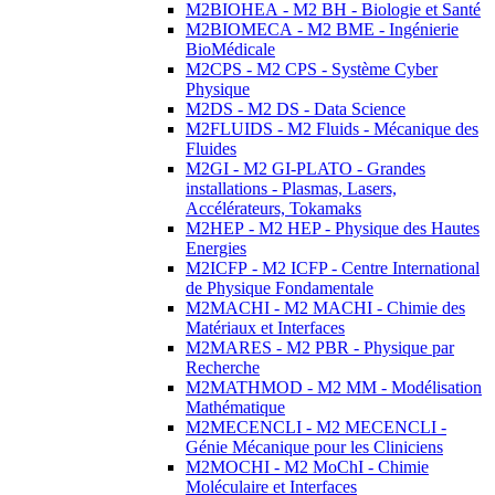
M2BIOHEA - M2 BH - Biologie et Santé
M2BIOMECA - M2 BME - Ingénierie
BioMédicale
M2CPS - M2 CPS - Système Cyber
Physique
M2DS - M2 DS - Data Science
M2FLUIDS - M2 Fluids - Mécanique des
Fluides
M2GI - M2 GI-PLATO - Grandes
installations - Plasmas, Lasers,
Accélérateurs, Tokamaks
M2HEP - M2 HEP - Physique des Hautes
Energies
M2ICFP - M2 ICFP - Centre International
de Physique Fondamentale
M2MACHI - M2 MACHI - Chimie des
Matériaux et Interfaces
M2MARES - M2 PBR - Physique par
Recherche
M2MATHMOD - M2 MM - Modélisation
Mathématique
M2MECENCLI - M2 MECENCLI -
Génie Mécanique pour les Cliniciens
M2MOCHI - M2 MoChI - Chimie
Moléculaire et Interfaces