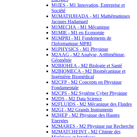
M1IES - M1 Innovation, Entreprise et
Société
M1MATHJHADA - M1 Mathématiques
Jacques Hadamard
M1MECHA - M1 Mécanique
M1MIE - M1 en Economie
M1MPRI - M1 Fondements de
l'Informatique MPRI
M1PHYSICS - M1 Physique
M2AAG - M2 Analyse, Arithmétique,
Géométrie
M2BIOHEA - M2 Biologie et Santé
M2BIOMECA - M2 Biomécanique et
Ingéniérie Biomédical
M2CFP - M2 Concepts en Physique
Fondamentale
M2CPS - M2 Système Cyber Physique
M2DS - M2 Data Science
M2FLUIDS - M2 Mécanique des Fluides
M2GI - M2 Grands Instruments
M2HEP - M2 Physique des Hautes
Energies
M2MARES - M2 Physique par Recherche
M2MATCHEINT - M2 Chimie des