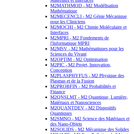
Matériaux et Interfaces
M2MATHMOD - M2 Modélisation
Mathématique
M2MECENCLI - M2 Génie Mécanique
pour les Cliniciens
M2MOCHI - M2 Chimie Moléculaire et
Interfaces
M2MPRI - M2 Fondements de
l'Informatique MPRI
M2MSV - M2 Mathématiques pour les
Sciences du Vivant
M2OPTIM - M2 Optimisation
M2PIC - M2 Projet, Innovation,
Conception
M2PLASPHYFUS - M2 Physique des
Plasmas et de la Fusion
M2PROBFIN - M2 Probabilités et
Finance
M2QNSLMT - M2 Quantique, Lumière,
Matériaux et Nanosciences
M2QUANTDEV - M2 Dispositifs
Quantiques
M2SMNO - M2 Science des Matériaux et
des Nano-Objets
M2SOLIDS - M2 Mécanique des Solides