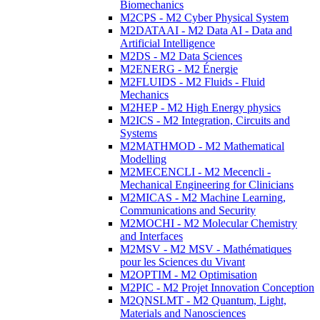
Biomechanics
M2CPS - M2 Cyber Physical System
M2DATAAI - M2 Data AI - Data and
Artificial Intelligence
M2DS - M2 Data Sciences
M2ENERG - M2 Énergie
M2FLUIDS - M2 Fluids - Fluid
Mechanics
M2HEP - M2 High Energy physics
M2ICS - M2 Integration, Circuits and
Systems
M2MATHMOD - M2 Mathematical
Modelling
M2MECENCLI - M2 Mecencli -
Mechanical Engineering for Clinicians
M2MICAS - M2 Machine Learning,
Communications and Security
M2MOCHI - M2 Molecular Chemistry
and Interfaces
M2MSV - M2 MSV - Mathématiques
pour les Sciences du Vivant
M2OPTIM - M2 Optimisation
M2PIC - M2 Projet Innovation Conception
M2QNSLMT - M2 Quantum, Light,
Materials and Nanosciences