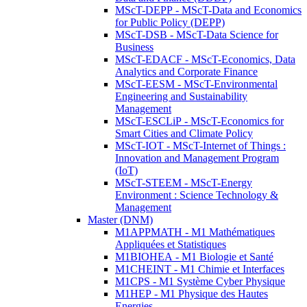
MScT-DEPP - MScT-Data and Economics
for Public Policy (DEPP)
MScT-DSB - MScT-Data Science for
Business
MScT-EDACF - MScT-Economics, Data
Analytics and Corporate Finance
MScT-EESM - MScT-Environmental
Engineering and Sustainability
Management
MScT-ESCLiP - MScT-Economics for
Smart Cities and Climate Policy
MScT-IOT - MScT-Internet of Things :
Innovation and Management Program
(IoT)
MScT-STEEM - MScT-Energy
Environment : Science Technology &
Management
Master (DNM)
M1APPMATH - M1 Mathématiques
Appliquées et Statistiques
M1BIOHEA - M1 Biologie et Santé
M1CHEINT - M1 Chimie et Interfaces
M1CPS - M1 Système Cyber Physique
M1HEP - M1 Physique des Hautes
Energies