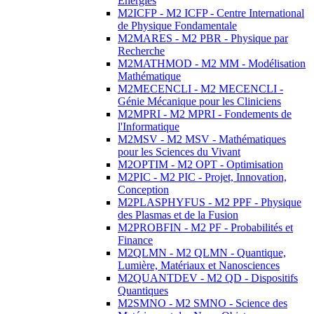
Energies
M2ICFP - M2 ICFP - Centre International
de Physique Fondamentale
M2MARES - M2 PBR - Physique par
Recherche
M2MATHMOD - M2 MM - Modélisation
Mathématique
M2MECENCLI - M2 MECENCLI -
Génie Mécanique pour les Cliniciens
M2MPRI - M2 MPRI - Fondements de
l'Informatique
M2MSV - M2 MSV - Mathématiques
pour les Sciences du Vivant
M2OPTIM - M2 OPT - Optimisation
M2PIC - M2 PIC - Projet, Innovation,
Conception
M2PLASPHYFUS - M2 PPF - Physique
des Plasmas et de la Fusion
M2PROBFIN - M2 PF - Probabilités et
Finance
M2QLMN - M2 QLMN - Quantique,
Lumière, Matériaux et Nanosciences
M2QUANTDEV - M2 QD - Dispositifs
Quantiques
M2SMNO - M2 SMNO - Science des