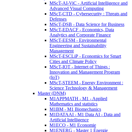
MScT-AI-ViC - Artificial Intelligence and
Advanced Visual Computing
MScT-CTD - Cybersecurity : Threats and
Defenses
MScT-DSB - Data Science for Business
MScT-EDACF - Economics, Data
Analytics and Corporate Finance
MScT-EESM - Environmental
Engineering and Sustainability
Management
MScT-ESCLiP - Economics for Smart
Cities and Climate Policy
MScT-IOT - Internet of Things :
Innovation and Management Program
(IoT)
MScT-STEEM - Energy Environment :
Science Technology & Management
Master (DNM)
M1APPMATH - M1 - Applied
Mathematics and statistics
M1BM - M1 Biomechanics
M1DATAAI - M1 Data AI - Data and
Artificial Intelligence
M1ECO - M1 Economie
M1ENERG - Master 1 Énergie