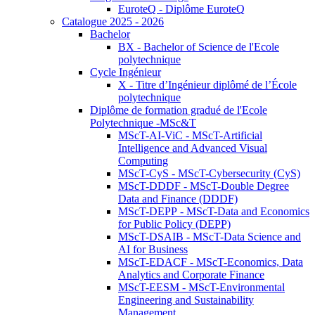
EuroteQ - Diplôme EuroteQ
Catalogue 2025 - 2026
Bachelor
BX - Bachelor of Science de l'Ecole
polytechnique
Cycle Ingénieur
X - Titre d’Ingénieur diplômé de l’École
polytechnique
Diplôme de formation gradué de l'Ecole
Polytechnique -MSc&T
MScT-AI-ViC - MScT-Artificial
Intelligence and Advanced Visual
Computing
MScT-CyS - MScT-Cybersecurity (CyS)
MScT-DDDF - MScT-Double Degree
Data and Finance (DDDF)
MScT-DEPP - MScT-Data and Economics
for Public Policy (DEPP)
MScT-DSAIB - MScT-Data Science and
AI for Business
MScT-EDACF - MScT-Economics, Data
Analytics and Corporate Finance
MScT-EESM - MScT-Environmental
Engineering and Sustainability
Management