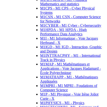
Mathematics and statistics
M1CPS - M1 CPS - Cyber Physical
Systems
M1CSN - M1 CSN - Computer Science
for Networks
M1CYBER - M1 Cyber - Cybersecurity
M1HPDA - M1 HPDA - High
Performance Data Analytics
M1I - M1 Informatique - Voie Jacques
Herbrand - X
M1IGD - M1 IGD - Interaction, Graphic
and Design
M1INTTRACPHY - M1 - International
Track in Physics
M1MAP - M1 Mathématiques et
Applications - Voie Jacques Hadamard -
École Polytechnique
M1MATHAPP - M1 - Mathématiques
Appliquées
M1MPRI - M1 MPRI - Foudations of
Computer Science
M1P - M1 Physique - Voie Irène Joliot
Curie - X
M1PHYSICS - M1 - Physics