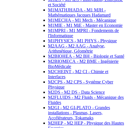
et Société
M1MATHJHADA - M1 MJH -
Mathématiques Jacques Hadamard
M1MECHA - M1 Mech - Mécanique
M1MIE - M1 MiE - Master en Economie
M1MPRI - M1 MPRI - Fondements de
l'Informatique
M1PHYSICS - M1 PHYS - Physique
M2AAG - M2 AAG - Analyse,
Arithmétique, Géométrie
M2BIOHEA - M2 BH - Biologie et Santé
M2BIOMECA - M2 BME - Ingénierie
BioMédicale
M2CHEINT - M2 CI - Chimie et
Interfaces
M2CPS - M2 CPS - Système Cyber
Physique
M2DS - M2 DS - Data Science
M2FLUIDS - M2 Fluids - Mécanique des
Fluides
M2GI - M2 GI-PLATO - Grandes
installations - Plasmas, Lasers,
Accélérateurs, Tokamaks
M2HEP - M2 HEP - Physique des Hautes