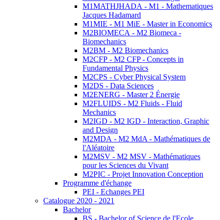
M1MATHJHADA - M1 - Mathematiques
Jacques Hadamard
M1MIE - M1 MiE - Master in Economics
M2BIOMECA - M2 Biomeca -
Biomechanics
M2BM - M2 Biomechanics
M2CFP - M2 CFP - Concepts in
Fundamental Physics
M2CPS - Cyber Physical System
M2DS - Data Sciences
M2ENERG - Master 2 Énergie
M2FLUIDS - M2 Fluids - Fluid
Mechanics
M2IGD - M2 IGD - Interaction, Graphic
and Design
M2MDA - M2 MdA - Mathématiques de
l'Aléatoire
M2MSV - M2 MSV - Mathématiques
pour les Sciences du Vivant
M2PIC - Projet Innovation Conception
Programme d'échange
PEI - Echanges PEI
Catalogue 2020 - 2021
Bachelor
BS - Bachelor of Science de l'Ecole