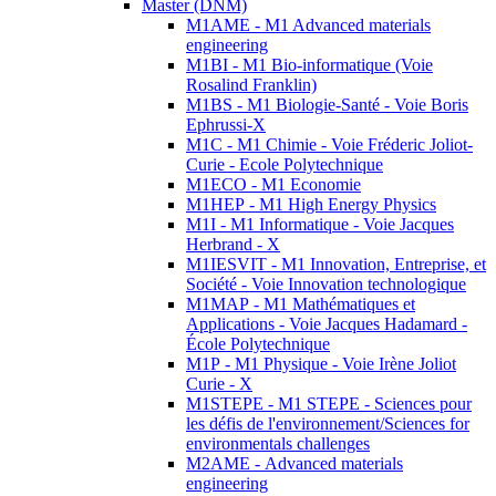
Master (DNM)
M1AME - M1 Advanced materials
engineering
M1BI - M1 Bio-informatique (Voie
Rosalind Franklin)
M1BS - M1 Biologie-Santé - Voie Boris
Ephrussi-X
M1C - M1 Chimie - Voie Fréderic Joliot-
Curie - Ecole Polytechnique
M1ECO - M1 Economie
M1HEP - M1 High Energy Physics
M1I - M1 Informatique - Voie Jacques
Herbrand - X
M1IESVIT - M1 Innovation, Entreprise, et
Société - Voie Innovation technologique
M1MAP - M1 Mathématiques et
Applications - Voie Jacques Hadamard -
École Polytechnique
M1P - M1 Physique - Voie Irène Joliot
Curie - X
M1STEPE - M1 STEPE - Sciences pour
les défis de l'environnement/Sciences for
environmentals challenges
M2AME - Advanced materials
engineering