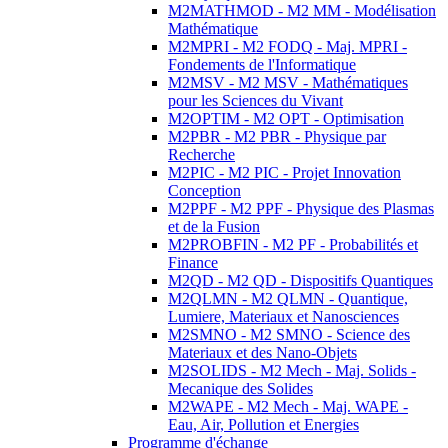
M2MATHMOD - M2 MM - Modélisation
Mathématique
M2MPRI - M2 FODQ - Maj. MPRI -
Fondements de l'Informatique
M2MSV - M2 MSV - Mathématiques
pour les Sciences du Vivant
M2OPTIM - M2 OPT - Optimisation
M2PBR - M2 PBR - Physique par
Recherche
M2PIC - M2 PIC - Projet Innovation
Conception
M2PPF - M2 PPF - Physique des Plasmas
et de la Fusion
M2PROBFIN - M2 PF - Probabilités et
Finance
M2QD - M2 QD - Dispositifs Quantiques
M2QLMN - M2 QLMN - Quantique,
Lumiere, Materiaux et Nanosciences
M2SMNO - M2 SMNO - Science des
Materiaux et des Nano-Objets
M2SOLIDS - M2 Mech - Maj. Solids -
Mecanique des Solides
M2WAPE - M2 Mech - Maj. WAPE -
Eau, Air, Pollution et Energies
Programme d'échange