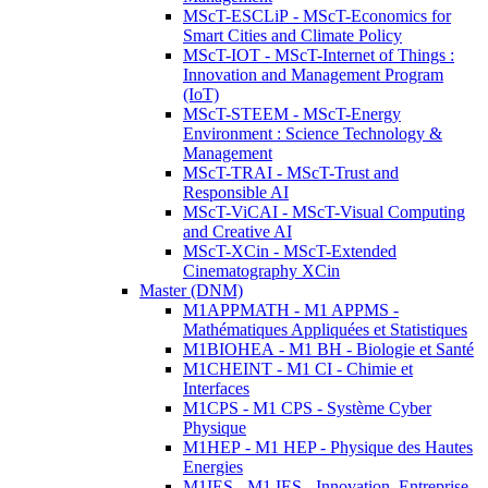
MScT-ESCLiP - MScT-Economics for
Smart Cities and Climate Policy
MScT-IOT - MScT-Internet of Things :
Innovation and Management Program
(IoT)
MScT-STEEM - MScT-Energy
Environment : Science Technology &
Management
MScT-TRAI - MScT-Trust and
Responsible AI
MScT-ViCAI - MScT-Visual Computing
and Creative AI
MScT-XCin - MScT-Extended
Cinematography XCin
Master (DNM)
M1APPMATH - M1 APPMS -
Mathématiques Appliquées et Statistiques
M1BIOHEA - M1 BH - Biologie et Santé
M1CHEINT - M1 CI - Chimie et
Interfaces
M1CPS - M1 CPS - Système Cyber
Physique
M1HEP - M1 HEP - Physique des Hautes
Energies
M1IES - M1 IES - Innovation, Entreprise