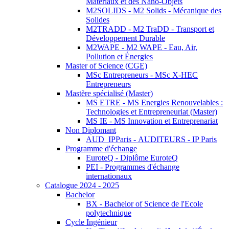
Matériaux et des Nano-Objets
M2SOLIDS - M2 Solids - Mécanique des
Solides
M2TRADD - M2 TraDD - Transport et
Développement Durable
M2WAPE - M2 WAPE - Eau, Air,
Pollution et Énergies
Master of Science (CGE)
MSc Entrepreneurs - MSc X-HEC
Entrepreneurs
Mastère spécialisé (Master)
MS ETRE - MS Energies Renouvelables :
Technologies et Entrepreneuriat (Master)
MS IE - MS Innovation et Entreprenariat
Non Diplomant
AUD_IPParis - AUDITEURS - IP Paris
Programme d'échange
EuroteQ - Diplôme EuroteQ
PEI - Programmes d'échange
internationaux
Catalogue 2024 - 2025
Bachelor
BX - Bachelor of Science de l'Ecole
polytechnique
Cycle Ingénieur