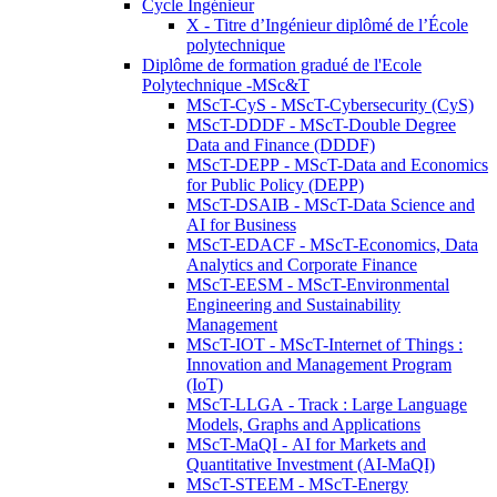
Cycle Ingénieur
X - Titre d’Ingénieur diplômé de l’École
polytechnique
Diplôme de formation gradué de l'Ecole
Polytechnique -MSc&T
MScT-CyS - MScT-Cybersecurity (CyS)
MScT-DDDF - MScT-Double Degree
Data and Finance (DDDF)
MScT-DEPP - MScT-Data and Economics
for Public Policy (DEPP)
MScT-DSAIB - MScT-Data Science and
AI for Business
MScT-EDACF - MScT-Economics, Data
Analytics and Corporate Finance
MScT-EESM - MScT-Environmental
Engineering and Sustainability
Management
MScT-IOT - MScT-Internet of Things :
Innovation and Management Program
(IoT)
MScT-LLGA - Track : Large Language
Models, Graphs and Applications
MScT-MaQI - AI for Markets and
Quantitative Investment (AI-MaQI)
MScT-STEEM - MScT-Energy