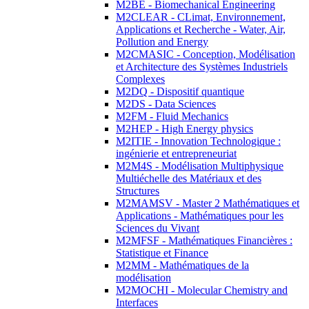
M2BE - Biomechanical Engineering
M2CLEAR - CLimat, Environnement,
Applications et Recherche - Water, Air,
Pollution and Energy
M2CMASIC - Conception, Modélisation
et Architecture des Systèmes Industriels
Complexes
M2DQ - Dispositif quantique
M2DS - Data Sciences
M2FM - Fluid Mechanics
M2HEP - High Energy physics
M2ITIE - Innovation Technologique :
ingénierie et entrepreneuriat
M2M4S - Modélisation Multiphysique
Multiéchelle des Matériaux et des
Structures
M2MAMSV - Master 2 Mathématiques et
Applications - Mathématiques pour les
Sciences du Vivant
M2MFSF - Mathématiques Financières :
Statistique et Finance
M2MM - Mathématiques de la
modélisation
M2MOCHI - Molecular Chemistry and
Interfaces