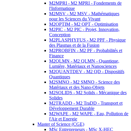
M2MPRI - M2 MPRI - Fondements de
l'Informatique
M2MSV - M2 MSV - Mathématiques
pour les Sciences du Vivant
M2OPTIM - M2 OPT - Optimisation
M2PIC - M2 PIC - Projet, Innovation,
Conception
M2PLASPHYFUS - M2 PPF - Physique
des Plasmas et de la Fusion
M2PROBFIN - M2 PF - Probabilités et
Finance
M2QLMN - M2 QLMN - Quantique,
Lumière, Matériaux et Nanosciences
M2QUANTDEV - M2 QD - Dispositifs
Quantiques
M2SMNO - M2 SMNO - Science des
Matériaux et des Nano-Objets
M2SOLIDS - M2 Solids - Mécanique des
Solides
M2TRADD - M2 TraDD - Transport et
Développement Durable
M2WAPE - M2 WAPE - Eau, Pollution de
l'Air et Energie
Master of Science (CGE)
MSc Entrepreneurs - MSc X-HEC