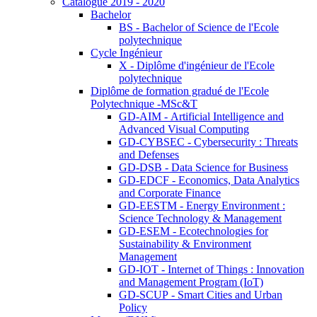
Catalogue 2019 - 2020
Bachelor
BS - Bachelor of Science de l'Ecole
polytechnique
Cycle Ingénieur
X - Diplôme d'ingénieur de l'Ecole
polytechnique
Diplôme de formation gradué de l'Ecole
Polytechnique -MSc&T
GD-AIM - Artificial Intelligence and
Advanced Visual Computing
GD-CYBSEC - Cybersecurity : Threats
and Defenses
GD-DSB - Data Science for Business
GD-EDCF - Economics, Data Analytics
and Corporate Finance
GD-EESTM - Energy Environment :
Science Technology & Management
GD-ESEM - Ecotechnologies for
Sustainability & Environment
Management
GD-IOT - Internet of Things : Innovation
and Management Program (IoT)
GD-SCUP - Smart Cities and Urban
Policy