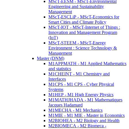
MScT-EESM - MScT-Environmental
Engineering and Sustainability
Management
MScT-ESCLiP - MScT-Economics for
Smart Cities and Climate Policy
MScT-IOT - MScT-Internet of Things :
Innovation and Management Program
(IoT)
MScT-STEEM - MScT-Energy
Environment : Science Technology &
Management
Master (DNM)
M1APPMATH - M1 Applied Mathematics
and statistics
M1CHEINT - M1 Chemistry and
Interfaces
M1CPS - M1 CPS - Cyber Physical
Systems
M1HEP - M1 High Energy Physics
M1MATHJHADA - M1 Mathematiques
Jacques Hadamard
M1MECHA - M1 Mechanics
M1MIE - M1 MIE - Master in Economics
M2BIOHEA - M2 Biology and Health
M2BIOMECA - M2 Biomeca -