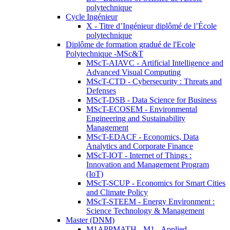
polytechnique
Cycle Ingénieur
X - Titre d’Ingénieur diplômé de l’École
polytechnique
Diplôme de formation gradué de l'Ecole
Polytechnique -MSc&T
MScT-AIAVC - Artificial Intelligence and
Advanced Visual Computing
MScT-CTD - Cybersecurity : Threats and
Defenses
MScT-DSB - Data Science for Business
MScT-ECOSEM - Environmental
Engineering and Sustainability
Management
MScT-EDACF - Economics, Data
Analytics and Corporate Finance
MScT-IOT - Internet of Things :
Innovation and Management Program
(IoT)
MScT-SCUP - Economics for Smart Cities
and Climate Policy
MScT-STEEM - Energy Environment :
Science Technology & Management
Master (DNM)
M1APPMATH - M1 - Applied