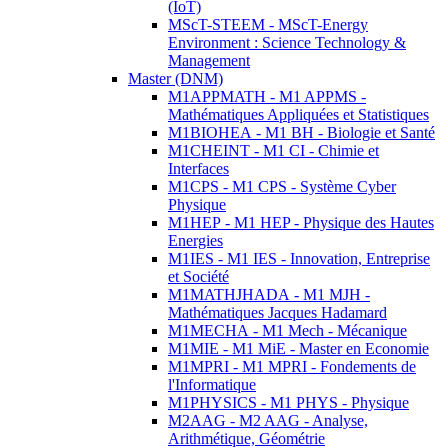
(IoT)
MScT-STEEM - MScT-Energy
Environment : Science Technology &
Management
Master (DNM)
M1APPMATH - M1 APPMS -
Mathématiques Appliquées et Statistiques
M1BIOHEA - M1 BH - Biologie et Santé
M1CHEINT - M1 CI - Chimie et
Interfaces
M1CPS - M1 CPS - Système Cyber
Physique
M1HEP - M1 HEP - Physique des Hautes
Energies
M1IES - M1 IES - Innovation, Entreprise
et Société
M1MATHJHADA - M1 MJH -
Mathématiques Jacques Hadamard
M1MECHA - M1 Mech - Mécanique
M1MIE - M1 MiE - Master en Economie
M1MPRI - M1 MPRI - Fondements de
l'Informatique
M1PHYSICS - M1 PHYS - Physique
M2AAG - M2 AAG - Analyse,
Arithmétique, Géométrie