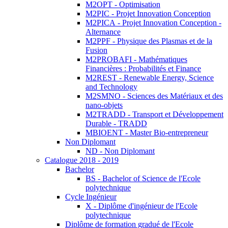
M2OPT - Optimisation
M2PIC - Projet Innovation Conception
M2PICA - Projet Innovation Conception -
Alternance
M2PPF - Physique des Plasmas et de la
Fusion
M2PROBAFI - Mathématiques
Financières : Probabilités et Finance
M2REST - Renewable Energy, Science
and Technology
M2SMNO - Sciences des Matériaux et des
nano-objets
M2TRADD - Transport et Développement
Durable - TRADD
MBIOENT - Master Bio-entrepreneur
Non Diplomant
ND - Non Diplomant
Catalogue 2018 - 2019
Bachelor
BS - Bachelor of Science de l'Ecole
polytechnique
Cycle Ingénieur
X - Diplôme d'ingénieur de l'Ecole
polytechnique
Diplôme de formation gradué de l'Ecole