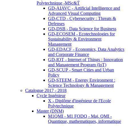
Polytechnique -MSc&T
GD-AIAVC - Artificial Intelligence and
Advanced Visual Computing
GD-CTD - Cybersecurity : Threats &
Defenses
GD-DSB - Data Science for Business
GD-ECOSEM - Ecotechnologies for
Sustainability & Environment
Management
GD-EDACF - Economics, Data Analytics
and Corporate Finance
GD-IOT - Internet of Things : Innovation
and Management Program (IoT)
GD-SCUP - Smart Cities and Urban
Policy
GD-STEEM - Energy Environment :
Science Technology & Management
Catalogue 2017 - 2018
Cycle Ingénieur
X - Diplôme d'ingénieur de l'Ecole
Polytechnique
Master (DNM)
M1QMI - M1 FODQ - Maj. QMI -
Quantique, mathematiques, informatique