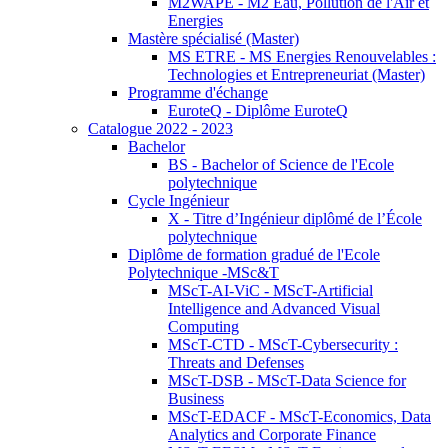
M2WAPE - M2 Eau, Pollution de l'Air et
Energies
Mastère spécialisé (Master)
MS ETRE - MS Energies Renouvelables :
Technologies et Entrepreneuriat (Master)
Programme d'échange
EuroteQ - Diplôme EuroteQ
Catalogue 2022 - 2023
Bachelor
BS - Bachelor of Science de l'Ecole
polytechnique
Cycle Ingénieur
X - Titre d’Ingénieur diplômé de l’École
polytechnique
Diplôme de formation gradué de l'Ecole
Polytechnique -MSc&T
MScT-AI-ViC - MScT-Artificial
Intelligence and Advanced Visual
Computing
MScT-CTD - MScT-Cybersecurity :
Threats and Defenses
MScT-DSB - MScT-Data Science for
Business
MScT-EDACF - MScT-Economics, Data
Analytics and Corporate Finance