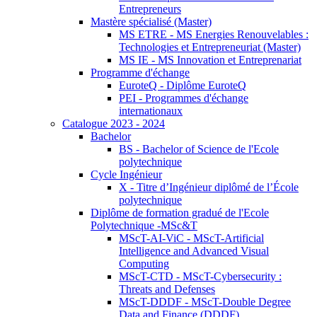
Entrepreneurs
Mastère spécialisé (Master)
MS ETRE - MS Energies Renouvelables :
Technologies et Entrepreneuriat (Master)
MS IE - MS Innovation et Entreprenariat
Programme d'échange
EuroteQ - Diplôme EuroteQ
PEI - Programmes d'échange
internationaux
Catalogue 2023 - 2024
Bachelor
BS - Bachelor of Science de l'Ecole
polytechnique
Cycle Ingénieur
X - Titre d’Ingénieur diplômé de l’École
polytechnique
Diplôme de formation gradué de l'Ecole
Polytechnique -MSc&T
MScT-AI-ViC - MScT-Artificial
Intelligence and Advanced Visual
Computing
MScT-CTD - MScT-Cybersecurity :
Threats and Defenses
MScT-DDDF - MScT-Double Degree
Data and Finance (DDDF)