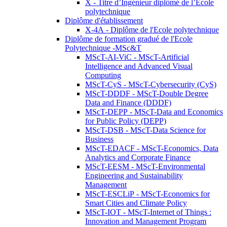
X - Titre d’Ingénieur diplômé de l’École
polytechnique
Diplôme d'établissement
X-4A - Diplôme de l'Ecole polytechnique
Diplôme de formation gradué de l'Ecole
Polytechnique -MSc&T
MScT-AI-ViC - MScT-Artificial
Intelligence and Advanced Visual
Computing
MScT-CyS - MScT-Cybersecurity (CyS)
MScT-DDDF - MScT-Double Degree
Data and Finance (DDDF)
MScT-DEPP - MScT-Data and Economics
for Public Policy (DEPP)
MScT-DSB - MScT-Data Science for
Business
MScT-EDACF - MScT-Economics, Data
Analytics and Corporate Finance
MScT-EESM - MScT-Environmental
Engineering and Sustainability
Management
MScT-ESCLiP - MScT-Economics for
Smart Cities and Climate Policy
MScT-IOT - MScT-Internet of Things :
Innovation and Management Program