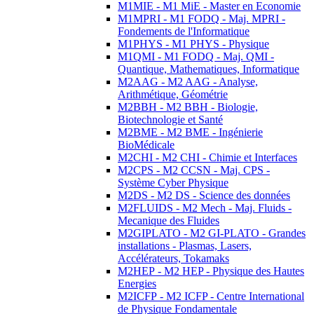
M1MIE - M1 MiE - Master en Economie
M1MPRI - M1 FODQ - Maj. MPRI -
Fondements de l'Informatique
M1PHYS - M1 PHYS - Physique
M1QMI - M1 FODQ - Maj. QMI -
Quantique, Mathematiques, Informatique
M2AAG - M2 AAG - Analyse,
Arithmétique, Géométrie
M2BBH - M2 BBH - Biologie,
Biotechnologie et Santé
M2BME - M2 BME - Ingénierie
BioMédicale
M2CHI - M2 CHI - Chimie et Interfaces
M2CPS - M2 CCSN - Maj. CPS -
Système Cyber Physique
M2DS - M2 DS - Science des données
M2FLUIDS - M2 Mech - Maj. Fluids -
Mecanique des Fluides
M2GIPLATO - M2 GI-PLATO - Grandes
installations - Plasmas, Lasers,
Accélérateurs, Tokamaks
M2HEP - M2 HEP - Physique des Hautes
Energies
M2ICFP - M2 ICFP - Centre International
de Physique Fondamentale