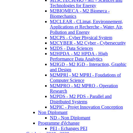
M1SCTECHNRJ - M1 - Sciences and
Technologies for Energy
M2BIOMECA - M2 Biomeca -
Biomechanics
M2CLEAR - CLimat, Environnement,
Applications et Recherche - Water, Air,
Pollution and Energy
M2CPS - Cyber Physical System
M2CYBER - M2 Cyber - Cybersecurity
M2DS - Data Sciences
M2HPDA - M2 HPDA - High
Performance Data Analytics
M2IGD - M2 IGD - Interaction, Graphic
and Design
M2MPRI - M2 MPRI - Foudations of
Computer Science
M2MPRO - M2 MPRO - Operation
Research
M2PDS - M2 PDS - Parallel and
Distributed Systems
M2PIC - Projet Innovation Conception
Non Diplomant
ND - Non Diplomant
Programme d'échange
PEI - Echanges PEI