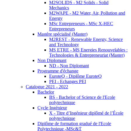
M2SOLIDS - M2 Solids - Solid
Mechanics
M2WAPE - M2 Water, Air, Pollution and
Energy
MSc Entrepreneurs - MSc X-HEC
Entrepreneurs
Mastère spécialisé (Master)
M2REST - Renewable Energy, Science
and Technology
MS ETRE - MS Energies Renouvelables :
Technologies & Entrepreneuriat (Master)
Non Diplomant
ND - Non Diplomant
Programme d'échange
EuroteQ - Diplôme EuroteQ
PEI - Echanges PEI
Catalogue 2021 - 2022
Bachelor
BS - Bachelor of Science de l'Ecole
polytechnique
Cycle Ingénieur
X - Titre d’Ingénieur diplômé de l’École
polytechnique
Diplôme de formation gradué de l'Ecole
Polytechnique -MSc&T