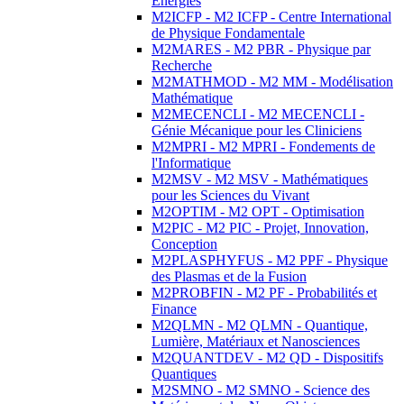
Energies
M2ICFP - M2 ICFP - Centre International
de Physique Fondamentale
M2MARES - M2 PBR - Physique par
Recherche
M2MATHMOD - M2 MM - Modélisation
Mathématique
M2MECENCLI - M2 MECENCLI -
Génie Mécanique pour les Cliniciens
M2MPRI - M2 MPRI - Fondements de
l'Informatique
M2MSV - M2 MSV - Mathématiques
pour les Sciences du Vivant
M2OPTIM - M2 OPT - Optimisation
M2PIC - M2 PIC - Projet, Innovation,
Conception
M2PLASPHYFUS - M2 PPF - Physique
des Plasmas et de la Fusion
M2PROBFIN - M2 PF - Probabilités et
Finance
M2QLMN - M2 QLMN - Quantique,
Lumière, Matériaux et Nanosciences
M2QUANTDEV - M2 QD - Dispositifs
Quantiques
M2SMNO - M2 SMNO - Science des