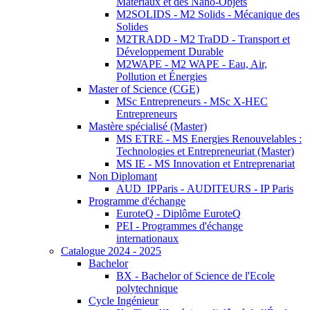
Matériaux et des Nano-Objets
M2SOLIDS - M2 Solids - Mécanique des
Solides
M2TRADD - M2 TraDD - Transport et
Développement Durable
M2WAPE - M2 WAPE - Eau, Air,
Pollution et Énergies
Master of Science (CGE)
MSc Entrepreneurs - MSc X-HEC
Entrepreneurs
Mastère spécialisé (Master)
MS ETRE - MS Energies Renouvelables :
Technologies et Entrepreneuriat (Master)
MS IE - MS Innovation et Entreprenariat
Non Diplomant
AUD_IPParis - AUDITEURS - IP Paris
Programme d'échange
EuroteQ - Diplôme EuroteQ
PEI - Programmes d'échange
internationaux
Catalogue 2024 - 2025
Bachelor
BX - Bachelor of Science de l'Ecole
polytechnique
Cycle Ingénieur