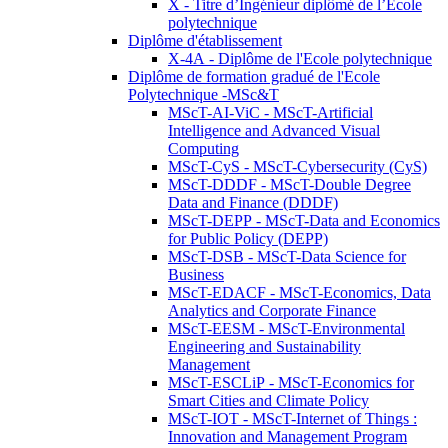
X - Titre d’Ingénieur diplômé de l’École
polytechnique
Diplôme d'établissement
X-4A - Diplôme de l'Ecole polytechnique
Diplôme de formation gradué de l'Ecole
Polytechnique -MSc&T
MScT-AI-ViC - MScT-Artificial
Intelligence and Advanced Visual
Computing
MScT-CyS - MScT-Cybersecurity (CyS)
MScT-DDDF - MScT-Double Degree
Data and Finance (DDDF)
MScT-DEPP - MScT-Data and Economics
for Public Policy (DEPP)
MScT-DSB - MScT-Data Science for
Business
MScT-EDACF - MScT-Economics, Data
Analytics and Corporate Finance
MScT-EESM - MScT-Environmental
Engineering and Sustainability
Management
MScT-ESCLiP - MScT-Economics for
Smart Cities and Climate Policy
MScT-IOT - MScT-Internet of Things :
Innovation and Management Program