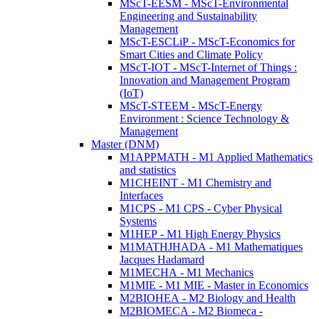
MScT-EESM - MScT-Environmental
Engineering and Sustainability
Management
MScT-ESCLiP - MScT-Economics for
Smart Cities and Climate Policy
MScT-IOT - MScT-Internet of Things :
Innovation and Management Program
(IoT)
MScT-STEEM - MScT-Energy
Environment : Science Technology &
Management
Master (DNM)
M1APPMATH - M1 Applied Mathematics
and statistics
M1CHEINT - M1 Chemistry and
Interfaces
M1CPS - M1 CPS - Cyber Physical
Systems
M1HEP - M1 High Energy Physics
M1MATHJHADA - M1 Mathematiques
Jacques Hadamard
M1MECHA - M1 Mechanics
M1MIE - M1 MIE - Master in Economics
M2BIOHEA - M2 Biology and Health
M2BIOMECA - M2 Biomeca -