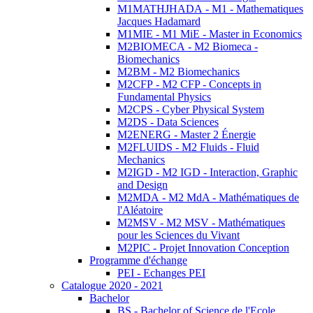
M1MATHJHADA - M1 - Mathematiques
Jacques Hadamard
M1MIE - M1 MiE - Master in Economics
M2BIOMECA - M2 Biomeca -
Biomechanics
M2BM - M2 Biomechanics
M2CFP - M2 CFP - Concepts in
Fundamental Physics
M2CPS - Cyber Physical System
M2DS - Data Sciences
M2ENERG - Master 2 Énergie
M2FLUIDS - M2 Fluids - Fluid
Mechanics
M2IGD - M2 IGD - Interaction, Graphic
and Design
M2MDA - M2 MdA - Mathématiques de
l'Aléatoire
M2MSV - M2 MSV - Mathématiques
pour les Sciences du Vivant
M2PIC - Projet Innovation Conception
Programme d'échange
PEI - Echanges PEI
Catalogue 2020 - 2021
Bachelor
BS - Bachelor of Science de l'Ecole