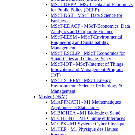
MScT-DEPP - MScT-Data and Economics
for Public Policy (DEPP)
MScT-DSB - MScT-Data Science for
Business
MScT-EDACF - MScT-Economics, Data
Analytics and Corporate Finance
MScT-EESM - MScT-Environmental
Engineering and Sustainability
Management
MScT-ESCLiP - MScT-Economics for
Smart Cities and Climate Policy
MScT-IOT - MScT-Internet of Things :
Innovation and Management Program
(IoT)
MScT-STEEM - MScT-Energy
Environment : Science Technology &
Management
Master (DNM)
M1APPMATH - M1 Mathématiques
Appliquées et Statistiques
M1BIOHEA - M1 Biologie et Santé
M1CHEINT - M1 Chimie et Interfaces
M1CPS - M1 Système Cyber Physique
M1HEP - M1 Physique des Hautes
Energies