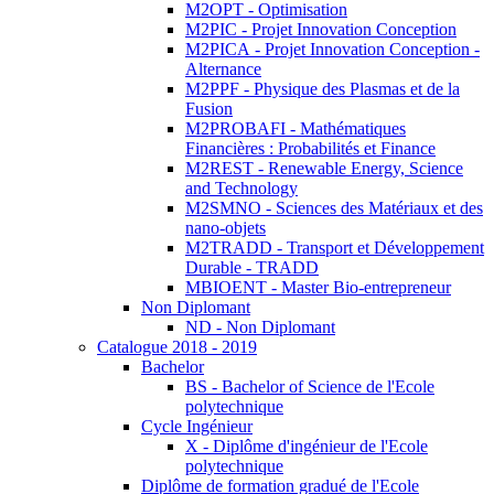
M2OPT - Optimisation
M2PIC - Projet Innovation Conception
M2PICA - Projet Innovation Conception -
Alternance
M2PPF - Physique des Plasmas et de la
Fusion
M2PROBAFI - Mathématiques
Financières : Probabilités et Finance
M2REST - Renewable Energy, Science
and Technology
M2SMNO - Sciences des Matériaux et des
nano-objets
M2TRADD - Transport et Développement
Durable - TRADD
MBIOENT - Master Bio-entrepreneur
Non Diplomant
ND - Non Diplomant
Catalogue 2018 - 2019
Bachelor
BS - Bachelor of Science de l'Ecole
polytechnique
Cycle Ingénieur
X - Diplôme d'ingénieur de l'Ecole
polytechnique
Diplôme de formation gradué de l'Ecole