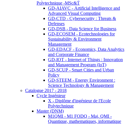
Polytechnique -MSc&T
GD-AIAVC - Artificial Intelligence and
Advanced Visual Computing
GD-CTD - Cybersecurity : Threats &
Defenses
GD-DSB - Data Science for Business
GD-ECOSEM - Ecotechnologies for
Sustainability & Environment
Management
GD-EDACF - Economics, Data Analytics
and Corporate Finance
GD-IOT - Internet of Things : Innovation
and Management Program (IoT)
GD-SCUP - Smart Cities and Urban
Policy
GD-STEEM - Energy Environment :
Science Technology & Management
Catalogue 2017 - 2018
Cycle Ingénieur
X - Diplôme d'ingénieur de l'Ecole
Polytechnique
Master (DNM)
M1QMI - M1 FODQ - Maj. QMI -
Quantique, mathematiques, informatique