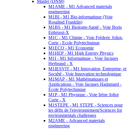
Master (DNM)
M1AME - M1 Advanced materials
engineering
M1BI - M1 Bio-informatique (Voie
Rosalind Franklin)
M1BS - M1 Biologie-Santé - Voie Boris
Ephrussi-X
M1C - M1 Chimie - Voie Fréderic Joliot-
Curie - Ecole Polytechnique
M1ECO - M1 Economie
M1HEP - M1 High Energy Physics
M1I - M1 Informatique - Voie Jacques
Herbrand - X
M1IESVIT - M1 Innovation, Entreprise, et
Société - Voie Innovation technologique
M1MAP - M1 Mathématiques et
Applications - Voie Jacques Hadamard -
École Polytechnique
M1P - M1 Physique - Voie Irène Joliot
Curie - X
M1STEPE - M1 STEPE - Sciences pour
les défis de l'environnement/Sciences for
environmentals challenges
M2AME - Advanced materials
engineering