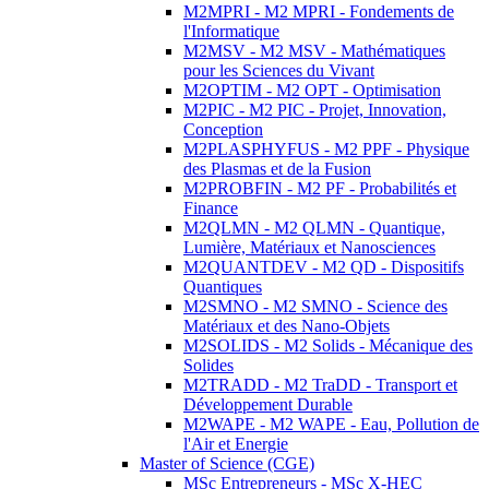
M2MPRI - M2 MPRI - Fondements de
l'Informatique
M2MSV - M2 MSV - Mathématiques
pour les Sciences du Vivant
M2OPTIM - M2 OPT - Optimisation
M2PIC - M2 PIC - Projet, Innovation,
Conception
M2PLASPHYFUS - M2 PPF - Physique
des Plasmas et de la Fusion
M2PROBFIN - M2 PF - Probabilités et
Finance
M2QLMN - M2 QLMN - Quantique,
Lumière, Matériaux et Nanosciences
M2QUANTDEV - M2 QD - Dispositifs
Quantiques
M2SMNO - M2 SMNO - Science des
Matériaux et des Nano-Objets
M2SOLIDS - M2 Solids - Mécanique des
Solides
M2TRADD - M2 TraDD - Transport et
Développement Durable
M2WAPE - M2 WAPE - Eau, Pollution de
l'Air et Energie
Master of Science (CGE)
MSc Entrepreneurs - MSc X-HEC