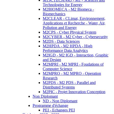
M1SCTECHNRJ - M1 - Sciences and
Technologies for Energy
M2BIOMECA - M2 Biomeca -
Biomechanics
M2CLEAR - CLimat, Environnement,
Applications et Recherche - Water, Air,
Pollution and Energy
M2CPS - Cyber Physical System
M2CYBER - M2 Cyber - Cybersecurity
M2DS - Data Sciences
M2HPDA - M2 HPDA - High
Performance Data Analytics
M2IGD - M2 IGD - Interaction, Graphic
and Design
M2MPRI - M2 MPRI - Foudations of
Computer Science
M2MPRO - M2 MPRO - Operation
Research
M2PDS - M2 PDS - Parallel and
Distributed Systems
M2PIC - Projet Innovation Conception
Non Diplomant
ND - Non Diplomant
Programme d'échange
PEI - Echanges PEI