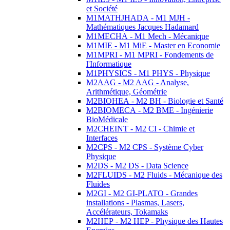
et Société
M1MATHJHADA - M1 MJH -
Mathématiques Jacques Hadamard
M1MECHA - M1 Mech - Mécanique
M1MIE - M1 MiE - Master en Economie
M1MPRI - M1 MPRI - Fondements de
l'Informatique
M1PHYSICS - M1 PHYS - Physique
M2AAG - M2 AAG - Analyse,
Arithmétique, Géométrie
M2BIOHEA - M2 BH - Biologie et Santé
M2BIOMECA - M2 BME - Ingénierie
BioMédicale
M2CHEINT - M2 CI - Chimie et
Interfaces
M2CPS - M2 CPS - Système Cyber
Physique
M2DS - M2 DS - Data Science
M2FLUIDS - M2 Fluids - Mécanique des
Fluides
M2GI - M2 GI-PLATO - Grandes
installations - Plasmas, Lasers,
Accélérateurs, Tokamaks
M2HEP - M2 HEP - Physique des Hautes