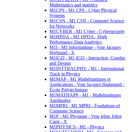
Mathematics and statistics
M1CPS - M1 CPS - Cyber Physical
Systems
M1CSN - M1 CSN - Computer Science
for Networks
M1CYBER - M1 Cyber - Cybersecurity
M1HPDA - M1 HPDA - High
Performance Data Analytics
M1I - M1 Informatique - Voie Jacques
Herbrand - X
M1IGD - M1 IGD - Interaction, Graphic
and Design
M1INTTRACPHY - M1 - International
Track in Physics
M1MAP - M1 Mathématiques et
Applications - Voie Jacques Hadamard -
École Polytechnique
M1MATHAPP - M1 - Mathématiques
Appliquées
M1MPRI - M1 MPRI - Foudations of
Computer Science
M1P - M1 Physique - Voie Irène Joliot
Curie - X
M1PHYSICS - M1 - Physics