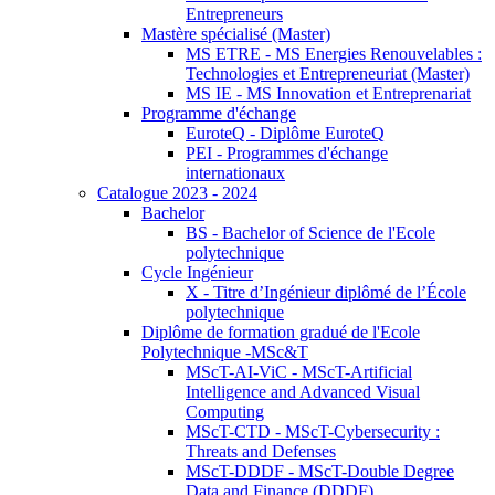
Entrepreneurs
Mastère spécialisé (Master)
MS ETRE - MS Energies Renouvelables :
Technologies et Entrepreneuriat (Master)
MS IE - MS Innovation et Entreprenariat
Programme d'échange
EuroteQ - Diplôme EuroteQ
PEI - Programmes d'échange
internationaux
Catalogue 2023 - 2024
Bachelor
BS - Bachelor of Science de l'Ecole
polytechnique
Cycle Ingénieur
X - Titre d’Ingénieur diplômé de l’École
polytechnique
Diplôme de formation gradué de l'Ecole
Polytechnique -MSc&T
MScT-AI-ViC - MScT-Artificial
Intelligence and Advanced Visual
Computing
MScT-CTD - MScT-Cybersecurity :
Threats and Defenses
MScT-DDDF - MScT-Double Degree
Data and Finance (DDDF)