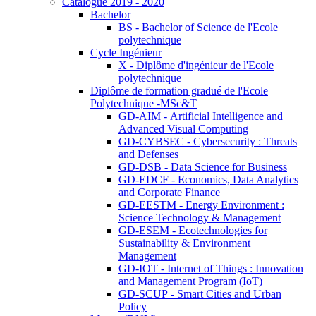
Catalogue 2019 - 2020
Bachelor
BS - Bachelor of Science de l'Ecole
polytechnique
Cycle Ingénieur
X - Diplôme d'ingénieur de l'Ecole
polytechnique
Diplôme de formation gradué de l'Ecole
Polytechnique -MSc&T
GD-AIM - Artificial Intelligence and
Advanced Visual Computing
GD-CYBSEC - Cybersecurity : Threats
and Defenses
GD-DSB - Data Science for Business
GD-EDCF - Economics, Data Analytics
and Corporate Finance
GD-EESTM - Energy Environment :
Science Technology & Management
GD-ESEM - Ecotechnologies for
Sustainability & Environment
Management
GD-IOT - Internet of Things : Innovation
and Management Program (IoT)
GD-SCUP - Smart Cities and Urban
Policy