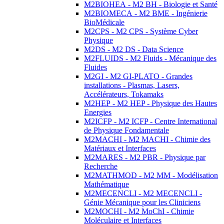
M2BIOHEA - M2 BH - Biologie et Santé
M2BIOMECA - M2 BME - Ingénierie
BioMédicale
M2CPS - M2 CPS - Système Cyber
Physique
M2DS - M2 DS - Data Science
M2FLUIDS - M2 Fluids - Mécanique des
Fluides
M2GI - M2 GI-PLATO - Grandes
installations - Plasmas, Lasers,
Accélérateurs, Tokamaks
M2HEP - M2 HEP - Physique des Hautes
Energies
M2ICFP - M2 ICFP - Centre International
de Physique Fondamentale
M2MACHI - M2 MACHI - Chimie des
Matériaux et Interfaces
M2MARES - M2 PBR - Physique par
Recherche
M2MATHMOD - M2 MM - Modélisation
Mathématique
M2MECENCLI - M2 MECENCLI -
Génie Mécanique pour les Cliniciens
M2MOCHI - M2 MoChI - Chimie
Moléculaire et Interfaces