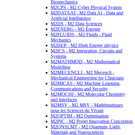
Biomechanics
M2CPS - M2 Cyber Physical System
M2DATAAI - M2 Data AI - Data and
Artificial Intelligence
M2DS - M2 Data Sciences
M2ENERG - M2 Énergie
M2FLUIDS - M2 Fluids - Fluid
Mechanics
M2HEP - M2 High Energy physics
M2ICS - M2 Integration, Circuits and
Systems
M2MATHMOD - M2 Mathematical
Modelling
M2MECENCLI - M2 Mecencli -
Mechanical Engineering for Clinicians
M2MICAS - M2 Machine Learning,
Communications and Security
M2MOCHI - M2 Molecular Chemistry
and Interfaces
M2MSV - M2 MSV - Mathématiques
pour les Sciences du Vivant
M2OPTIM - M2 Optimisation
M2PIC - M2 Projet Innovation Conception
M2QNSLMT - M2 Quantum, Light,
Materials and Nanosciences