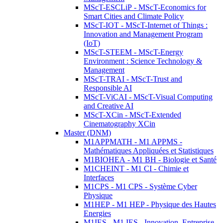
MScT-ESCLiP - MScT-Economics for
Smart Cities and Climate Policy
MScT-IOT - MScT-Internet of Things :
Innovation and Management Program
(IoT)
MScT-STEEM - MScT-Energy
Environment : Science Technology &
Management
MScT-TRAI - MScT-Trust and
Responsible AI
MScT-ViCAI - MScT-Visual Computing
and Creative AI
MScT-XCin - MScT-Extended
Cinematography XCin
Master (DNM)
M1APPMATH - M1 APPMS -
Mathématiques Appliquées et Statistiques
M1BIOHEA - M1 BH - Biologie et Santé
M1CHEINT - M1 CI - Chimie et
Interfaces
M1CPS - M1 CPS - Système Cyber
Physique
M1HEP - M1 HEP - Physique des Hautes
Energies
M1IES - M1 IES - Innovation, Entreprise