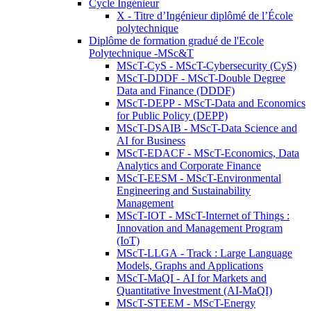
Cycle Ingénieur
X - Titre d’Ingénieur diplômé de l’École
polytechnique
Diplôme de formation gradué de l'Ecole
Polytechnique -MSc&T
MScT-CyS - MScT-Cybersecurity (CyS)
MScT-DDDF - MScT-Double Degree
Data and Finance (DDDF)
MScT-DEPP - MScT-Data and Economics
for Public Policy (DEPP)
MScT-DSAIB - MScT-Data Science and
AI for Business
MScT-EDACF - MScT-Economics, Data
Analytics and Corporate Finance
MScT-EESM - MScT-Environmental
Engineering and Sustainability
Management
MScT-IOT - MScT-Internet of Things :
Innovation and Management Program
(IoT)
MScT-LLGA - Track : Large Language
Models, Graphs and Applications
MScT-MaQI - AI for Markets and
Quantitative Investment (AI-MaQI)
MScT-STEEM - MScT-Energy