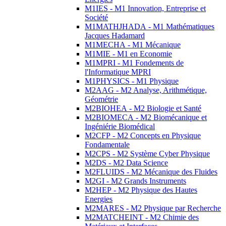
M1IES - M1 Innovation, Entreprise et
Société
M1MATHJHADA - M1 Mathématiques
Jacques Hadamard
M1MECHA - M1 Mécanique
M1MIE - M1 en Economie
M1MPRI - M1 Fondements de
l'Informatique MPRI
M1PHYSICS - M1 Physique
M2AAG - M2 Analyse, Arithmétique,
Géométrie
M2BIOHEA - M2 Biologie et Santé
M2BIOMECA - M2 Biomécanique et
Ingéniérie Biomédical
M2CFP - M2 Concepts en Physique
Fondamentale
M2CPS - M2 Système Cyber Physique
M2DS - M2 Data Science
M2FLUIDS - M2 Mécanique des Fluides
M2GI - M2 Grands Instruments
M2HEP - M2 Physique des Hautes
Energies
M2MARES - M2 Physique par Recherche
M2MATCHEINT - M2 Chimie des