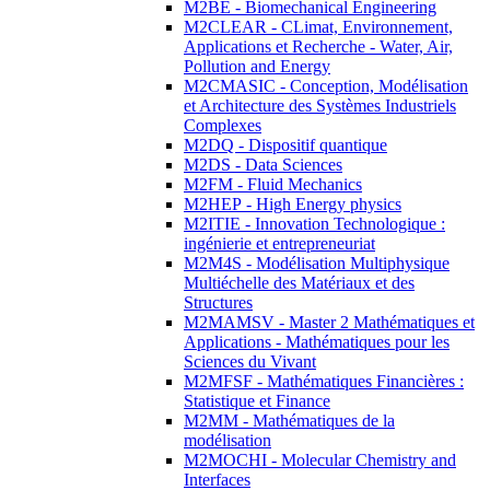
M2BE - Biomechanical Engineering
M2CLEAR - CLimat, Environnement,
Applications et Recherche - Water, Air,
Pollution and Energy
M2CMASIC - Conception, Modélisation
et Architecture des Systèmes Industriels
Complexes
M2DQ - Dispositif quantique
M2DS - Data Sciences
M2FM - Fluid Mechanics
M2HEP - High Energy physics
M2ITIE - Innovation Technologique :
ingénierie et entrepreneuriat
M2M4S - Modélisation Multiphysique
Multiéchelle des Matériaux et des
Structures
M2MAMSV - Master 2 Mathématiques et
Applications - Mathématiques pour les
Sciences du Vivant
M2MFSF - Mathématiques Financières :
Statistique et Finance
M2MM - Mathématiques de la
modélisation
M2MOCHI - Molecular Chemistry and
Interfaces