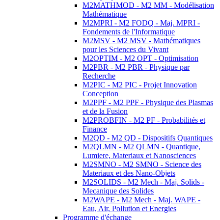
M2MATHMOD - M2 MM - Modélisation
Mathématique
M2MPRI - M2 FODQ - Maj. MPRI -
Fondements de l'Informatique
M2MSV - M2 MSV - Mathématiques
pour les Sciences du Vivant
M2OPTIM - M2 OPT - Optimisation
M2PBR - M2 PBR - Physique par
Recherche
M2PIC - M2 PIC - Projet Innovation
Conception
M2PPF - M2 PPF - Physique des Plasmas
et de la Fusion
M2PROBFIN - M2 PF - Probabilités et
Finance
M2QD - M2 QD - Dispositifs Quantiques
M2QLMN - M2 QLMN - Quantique,
Lumiere, Materiaux et Nanosciences
M2SMNO - M2 SMNO - Science des
Materiaux et des Nano-Objets
M2SOLIDS - M2 Mech - Maj. Solids -
Mecanique des Solides
M2WAPE - M2 Mech - Maj. WAPE -
Eau, Air, Pollution et Energies
Programme d'échange