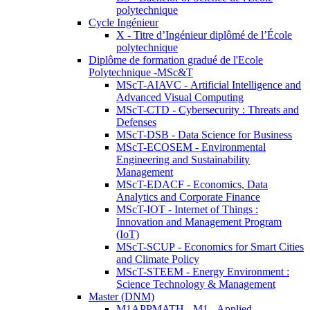
polytechnique
Cycle Ingénieur
X - Titre d’Ingénieur diplômé de l’École
polytechnique
Diplôme de formation gradué de l'Ecole
Polytechnique -MSc&T
MScT-AIAVC - Artificial Intelligence and
Advanced Visual Computing
MScT-CTD - Cybersecurity : Threats and
Defenses
MScT-DSB - Data Science for Business
MScT-ECOSEM - Environmental
Engineering and Sustainability
Management
MScT-EDACF - Economics, Data
Analytics and Corporate Finance
MScT-IOT - Internet of Things :
Innovation and Management Program
(IoT)
MScT-SCUP - Economics for Smart Cities
and Climate Policy
MScT-STEEM - Energy Environment :
Science Technology & Management
Master (DNM)
M1APPMATH - M1 - Applied