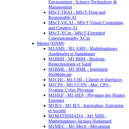
Environment : Science Technology &
Management
MScT-TRAI - MScT-Trust and
Responsible AI
MScT-ViCAI - MScT-Visual Computing
and Creative AI
MScT-XCin - MScT-Extended
Cinematography XCin
Master (DNM)
M1AMS - M1 AMS - Mathématiques
Appliquées et Statistiques
M1BBH - M1 BBH - Biologie,
Biotechnologie et Santé
M1BME - M1 BME - Ingénierie
BioMédicale
M1CHI - M1 CHI - Chimie et Interfaces
M1CPS - M1 CCSN - Maj. CPS -
Système Cyber Physique
M1HEP - M1 HEP - Physique des Hautes
Energies
M1IES - M1 IES - Innovation, Entreprise
et Société
M1MATHJHADA - M1 MJH -
Mathematiques Jacques Hadamard
M1MEC - M1 Mech - Mecanique