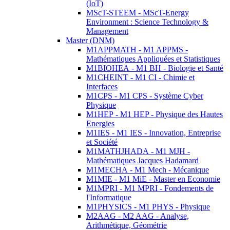
(IoT)
MScT-STEEM - MScT-Energy
Environment : Science Technology &
Management
Master (DNM)
M1APPMATH - M1 APPMS -
Mathématiques Appliquées et Statistiques
M1BIOHEA - M1 BH - Biologie et Santé
M1CHEINT - M1 CI - Chimie et
Interfaces
M1CPS - M1 CPS - Système Cyber
Physique
M1HEP - M1 HEP - Physique des Hautes
Energies
M1IES - M1 IES - Innovation, Entreprise
et Société
M1MATHJHADA - M1 MJH -
Mathématiques Jacques Hadamard
M1MECHA - M1 Mech - Mécanique
M1MIE - M1 MiE - Master en Economie
M1MPRI - M1 MPRI - Fondements de
l'Informatique
M1PHYSICS - M1 PHYS - Physique
M2AAG - M2 AAG - Analyse,
Arithmétique, Géométrie