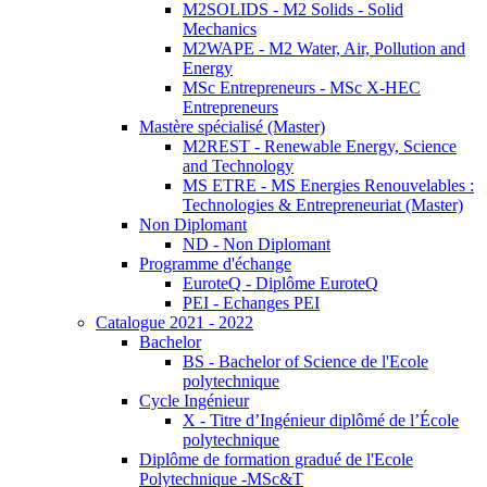
M2SOLIDS - M2 Solids - Solid
Mechanics
M2WAPE - M2 Water, Air, Pollution and
Energy
MSc Entrepreneurs - MSc X-HEC
Entrepreneurs
Mastère spécialisé (Master)
M2REST - Renewable Energy, Science
and Technology
MS ETRE - MS Energies Renouvelables :
Technologies & Entrepreneuriat (Master)
Non Diplomant
ND - Non Diplomant
Programme d'échange
EuroteQ - Diplôme EuroteQ
PEI - Echanges PEI
Catalogue 2021 - 2022
Bachelor
BS - Bachelor of Science de l'Ecole
polytechnique
Cycle Ingénieur
X - Titre d’Ingénieur diplômé de l’École
polytechnique
Diplôme de formation gradué de l'Ecole
Polytechnique -MSc&T