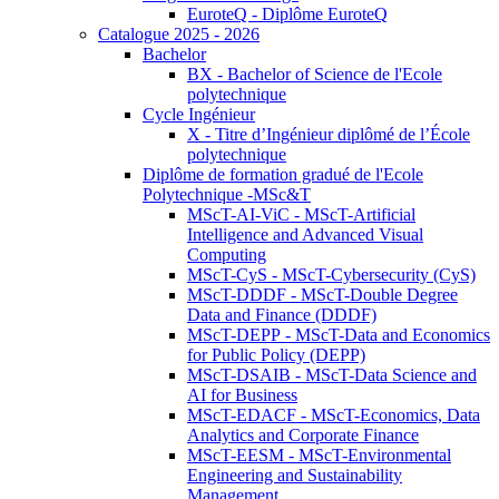
EuroteQ - Diplôme EuroteQ
Catalogue 2025 - 2026
Bachelor
BX - Bachelor of Science de l'Ecole
polytechnique
Cycle Ingénieur
X - Titre d’Ingénieur diplômé de l’École
polytechnique
Diplôme de formation gradué de l'Ecole
Polytechnique -MSc&T
MScT-AI-ViC - MScT-Artificial
Intelligence and Advanced Visual
Computing
MScT-CyS - MScT-Cybersecurity (CyS)
MScT-DDDF - MScT-Double Degree
Data and Finance (DDDF)
MScT-DEPP - MScT-Data and Economics
for Public Policy (DEPP)
MScT-DSAIB - MScT-Data Science and
AI for Business
MScT-EDACF - MScT-Economics, Data
Analytics and Corporate Finance
MScT-EESM - MScT-Environmental
Engineering and Sustainability
Management