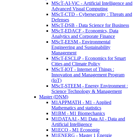
MScT-AI-ViC - Artificial Intelligence and
Advanced Visual Computing
MScT-CTD - Cybersecurity : Threats and
Defenses
MScT-DSB - Data Science for Business
MScT-EDACF - Economics, Data
Analytics and Corporate Finance
MScT-EESM - Environmental
Engineering and Sustainability
Management
MScT-ESCLiP - Economics for Smart
Cities and Climate Policy
MScT-IOT - Internet of Things :
Innovation and Management Program
(IoT)
MScT-STEEM - Energy Environment :
Science Technology & Management
Master (DNM)
M1APPMATH - M1 - Applied
Mathematics and statistics
M1BM - M1 Biomechanics
M1DATAAI - M1 Data AI - Data and
Artificial Intelligence
M1ECO - M1 Economie
M1ENERG - Master 1 Énergie