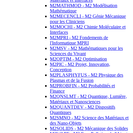
Matériaux et Interfaces
M2MATHMOD - M2 Modélisation
Mathématique
M2MECENCLI - M2 Génie Mécanique
pour les Cliniciens
M2MOCHI - M2 Chimie Moléculaire et
Interfaces
M2MPRI - M2 Fondements de
l'Informatique MPRI
M2MSV - M2 Mathématiques pour les
Sciences du Vivant
M2OPTIM - M2 Optimisation
M2PIC - M2 Projet, Innovation,
Conception
M2PLASPHYFUS - M2 Physique des
Plasmas et de la Fusion
M2PROBFIN - M2 Probabilités et
Finance
M2QNSLMT - M2 Quantique, Lumière,
Matériaux et Nanosciences
M2QUANTDEV - M2 Dispositifs
Quantiques
M2SMNO - M2 Science des Matériaux et
des Nano-Objets
M2SOLIDS - M2 Mécanique des Solides