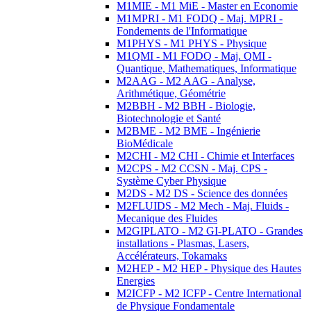
M1MIE - M1 MiE - Master en Economie
M1MPRI - M1 FODQ - Maj. MPRI -
Fondements de l'Informatique
M1PHYS - M1 PHYS - Physique
M1QMI - M1 FODQ - Maj. QMI -
Quantique, Mathematiques, Informatique
M2AAG - M2 AAG - Analyse,
Arithmétique, Géométrie
M2BBH - M2 BBH - Biologie,
Biotechnologie et Santé
M2BME - M2 BME - Ingénierie
BioMédicale
M2CHI - M2 CHI - Chimie et Interfaces
M2CPS - M2 CCSN - Maj. CPS -
Système Cyber Physique
M2DS - M2 DS - Science des données
M2FLUIDS - M2 Mech - Maj. Fluids -
Mecanique des Fluides
M2GIPLATO - M2 GI-PLATO - Grandes
installations - Plasmas, Lasers,
Accélérateurs, Tokamaks
M2HEP - M2 HEP - Physique des Hautes
Energies
M2ICFP - M2 ICFP - Centre International
de Physique Fondamentale