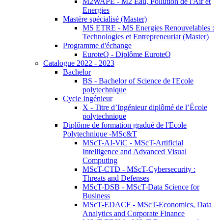
M2WAPE - M2 Eau, Pollution de l'Air et
Energies
Mastère spécialisé (Master)
MS ETRE - MS Energies Renouvelables :
Technologies et Entrepreneuriat (Master)
Programme d'échange
EuroteQ - Diplôme EuroteQ
Catalogue 2022 - 2023
Bachelor
BS - Bachelor of Science de l'Ecole
polytechnique
Cycle Ingénieur
X - Titre d’Ingénieur diplômé de l’École
polytechnique
Diplôme de formation gradué de l'Ecole
Polytechnique -MSc&T
MScT-AI-ViC - MScT-Artificial
Intelligence and Advanced Visual
Computing
MScT-CTD - MScT-Cybersecurity :
Threats and Defenses
MScT-DSB - MScT-Data Science for
Business
MScT-EDACF - MScT-Economics, Data
Analytics and Corporate Finance