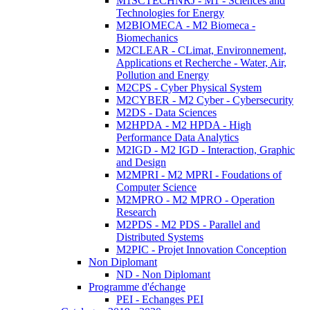
M1SCTECHNRJ - M1 - Sciences and
Technologies for Energy
M2BIOMECA - M2 Biomeca -
Biomechanics
M2CLEAR - CLimat, Environnement,
Applications et Recherche - Water, Air,
Pollution and Energy
M2CPS - Cyber Physical System
M2CYBER - M2 Cyber - Cybersecurity
M2DS - Data Sciences
M2HPDA - M2 HPDA - High
Performance Data Analytics
M2IGD - M2 IGD - Interaction, Graphic
and Design
M2MPRI - M2 MPRI - Foudations of
Computer Science
M2MPRO - M2 MPRO - Operation
Research
M2PDS - M2 PDS - Parallel and
Distributed Systems
M2PIC - Projet Innovation Conception
Non Diplomant
ND - Non Diplomant
Programme d'échange
PEI - Echanges PEI