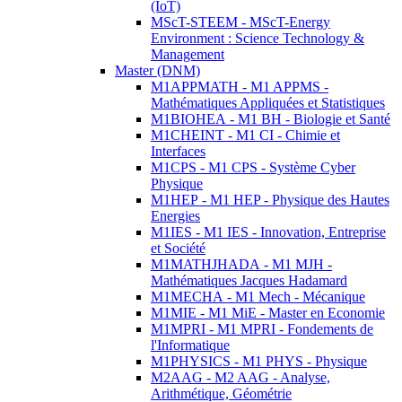
(IoT)
MScT-STEEM - MScT-Energy
Environment : Science Technology &
Management
Master (DNM)
M1APPMATH - M1 APPMS -
Mathématiques Appliquées et Statistiques
M1BIOHEA - M1 BH - Biologie et Santé
M1CHEINT - M1 CI - Chimie et
Interfaces
M1CPS - M1 CPS - Système Cyber
Physique
M1HEP - M1 HEP - Physique des Hautes
Energies
M1IES - M1 IES - Innovation, Entreprise
et Société
M1MATHJHADA - M1 MJH -
Mathématiques Jacques Hadamard
M1MECHA - M1 Mech - Mécanique
M1MIE - M1 MiE - Master en Economie
M1MPRI - M1 MPRI - Fondements de
l'Informatique
M1PHYSICS - M1 PHYS - Physique
M2AAG - M2 AAG - Analyse,
Arithmétique, Géométrie