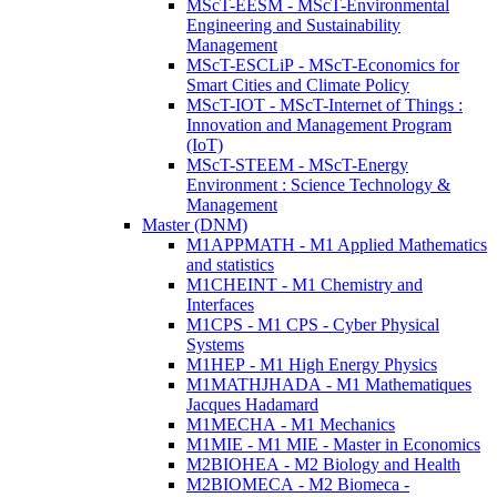
MScT-EESM - MScT-Environmental
Engineering and Sustainability
Management
MScT-ESCLiP - MScT-Economics for
Smart Cities and Climate Policy
MScT-IOT - MScT-Internet of Things :
Innovation and Management Program
(IoT)
MScT-STEEM - MScT-Energy
Environment : Science Technology &
Management
Master (DNM)
M1APPMATH - M1 Applied Mathematics
and statistics
M1CHEINT - M1 Chemistry and
Interfaces
M1CPS - M1 CPS - Cyber Physical
Systems
M1HEP - M1 High Energy Physics
M1MATHJHADA - M1 Mathematiques
Jacques Hadamard
M1MECHA - M1 Mechanics
M1MIE - M1 MIE - Master in Economics
M2BIOHEA - M2 Biology and Health
M2BIOMECA - M2 Biomeca -