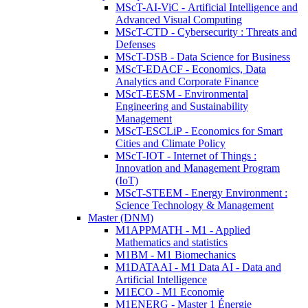
MScT-AI-ViC - Artificial Intelligence and
Advanced Visual Computing
MScT-CTD - Cybersecurity : Threats and
Defenses
MScT-DSB - Data Science for Business
MScT-EDACF - Economics, Data
Analytics and Corporate Finance
MScT-EESM - Environmental
Engineering and Sustainability
Management
MScT-ESCLiP - Economics for Smart
Cities and Climate Policy
MScT-IOT - Internet of Things :
Innovation and Management Program
(IoT)
MScT-STEEM - Energy Environment :
Science Technology & Management
Master (DNM)
M1APPMATH - M1 - Applied
Mathematics and statistics
M1BM - M1 Biomechanics
M1DATAAI - M1 Data AI - Data and
Artificial Intelligence
M1ECO - M1 Economie
M1ENERG - Master 1 Énergie