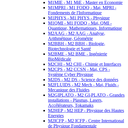
M1MIE - M1 MiE - Master en Economie
M1MPRI - M1 FODQ - Maj. MPRI -
Fondements de l'Informatique
M1PHYS - M1 PHYS - Physique
M1QMI - M1 FODQ - Maj. QMI -
Quantique, Mathematiques, Informatique
M2AAG - M2 AAG - Analyse,
Arithmétique, Géométrie
M2BBH - M2 BBH - Biologie,
Biotechnologie et Santé
M2BME - M2 BME - Ingénierie
BioMédicale
M2CHI - M2 CHI - Chimie et Interfaces
M2CPS - M2 CCSN - Maj. CPS -
Système Cyber Physique
M2DS - M2 DS - Science des données
M2FLUIDS - M2 Mech - Maj. Fluids -
Mecanique des Fluides
M2GIPLATO - M2 GI-PLATO - Grandes
installations - Plasmas, Lasers,
Accélérateurs, Tokamaks
M2HEP - M2 HEP - Physique des Hautes
Energies
M2ICFP - M2 ICFP - Centre International
de Physique Fondamentale