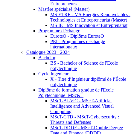
Entrepreneurs
Mastère spécialisé (Master)
MS ETRE - MS Energies Renouvelables :
Technologies et Entrepreneuriat (Master)
MS IE - MS Innovation et Entreprenariat
Programme d'échange
EuroteQ - Diplôme EuroteQ
PEI - Programmes d'échange
internationaux
Catalogue 2023 - 2024
Bachelor
BS - Bachelor of Science de l'Ecole
polytechnique
Cycle Ingénieur
X - Titre d’Ingénieur diplômé de l’École
polytechnique
Diplôme de formation gradué de l'Ecole
Polytechnique -MSc&T
MScT-AI-ViC - MScT-Artificial
Intelligence and Advanced Visual
Computing
MScT-CTD - MScT-Cybersecurity :
Threats and Defenses
MScT-DDDF - MScT-Double Degree
Data and Finance (DDDF)