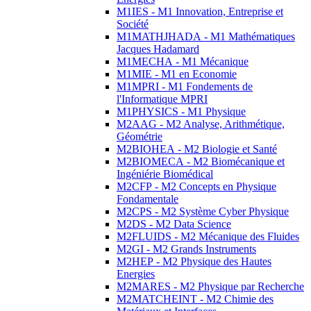
M1IES - M1 Innovation, Entreprise et
Société
M1MATHJHADA - M1 Mathématiques
Jacques Hadamard
M1MECHA - M1 Mécanique
M1MIE - M1 en Economie
M1MPRI - M1 Fondements de
l'Informatique MPRI
M1PHYSICS - M1 Physique
M2AAG - M2 Analyse, Arithmétique,
Géométrie
M2BIOHEA - M2 Biologie et Santé
M2BIOMECA - M2 Biomécanique et
Ingéniérie Biomédical
M2CFP - M2 Concepts en Physique
Fondamentale
M2CPS - M2 Système Cyber Physique
M2DS - M2 Data Science
M2FLUIDS - M2 Mécanique des Fluides
M2GI - M2 Grands Instruments
M2HEP - M2 Physique des Hautes
Energies
M2MARES - M2 Physique par Recherche
M2MATCHEINT - M2 Chimie des