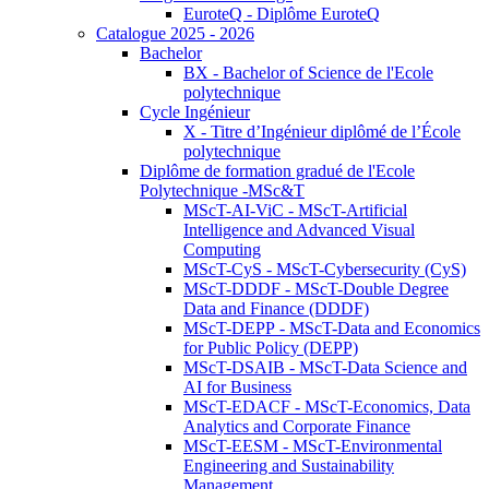
EuroteQ - Diplôme EuroteQ
Catalogue 2025 - 2026
Bachelor
BX - Bachelor of Science de l'Ecole
polytechnique
Cycle Ingénieur
X - Titre d’Ingénieur diplômé de l’École
polytechnique
Diplôme de formation gradué de l'Ecole
Polytechnique -MSc&T
MScT-AI-ViC - MScT-Artificial
Intelligence and Advanced Visual
Computing
MScT-CyS - MScT-Cybersecurity (CyS)
MScT-DDDF - MScT-Double Degree
Data and Finance (DDDF)
MScT-DEPP - MScT-Data and Economics
for Public Policy (DEPP)
MScT-DSAIB - MScT-Data Science and
AI for Business
MScT-EDACF - MScT-Economics, Data
Analytics and Corporate Finance
MScT-EESM - MScT-Environmental
Engineering and Sustainability
Management