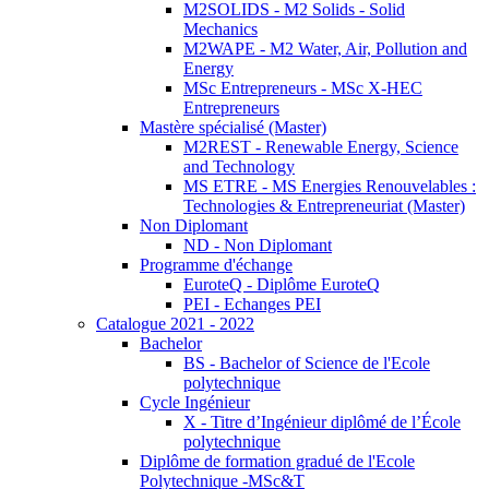
M2SOLIDS - M2 Solids - Solid
Mechanics
M2WAPE - M2 Water, Air, Pollution and
Energy
MSc Entrepreneurs - MSc X-HEC
Entrepreneurs
Mastère spécialisé (Master)
M2REST - Renewable Energy, Science
and Technology
MS ETRE - MS Energies Renouvelables :
Technologies & Entrepreneuriat (Master)
Non Diplomant
ND - Non Diplomant
Programme d'échange
EuroteQ - Diplôme EuroteQ
PEI - Echanges PEI
Catalogue 2021 - 2022
Bachelor
BS - Bachelor of Science de l'Ecole
polytechnique
Cycle Ingénieur
X - Titre d’Ingénieur diplômé de l’École
polytechnique
Diplôme de formation gradué de l'Ecole
Polytechnique -MSc&T