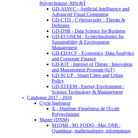
Polytechnique -MSc&T
GD-AIAVC - Artificial Intelligence and
Advanced Visual Computing
GD-CTD - Cybersecurity : Threats &
Defenses
GD-DSB - Data Science for Business
GD-ECOSEM - Ecotechnologies for
Sustainability & Environment
Management
GD-EDACF - Economics, Data Analytics
and Corporate Finance
GD-IOT - Internet of Things : Innovation
and Management Program (IoT)
GD-SCUP - Smart Cities and Urban
Policy
GD-STEEM - Energy Environment :
Science Technology & Management
Catalogue 2017 - 2018
Cycle Ingénieur
X - Diplôme d'ingénieur de l'Ecole
Polytechnique
Master (DNM)
M1QMI - M1 FODQ - Maj. QMI -
Quantique, mathematiques, informatique