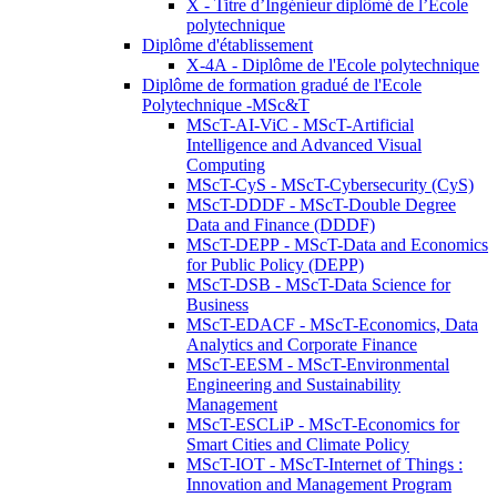
X - Titre d’Ingénieur diplômé de l’École
polytechnique
Diplôme d'établissement
X-4A - Diplôme de l'Ecole polytechnique
Diplôme de formation gradué de l'Ecole
Polytechnique -MSc&T
MScT-AI-ViC - MScT-Artificial
Intelligence and Advanced Visual
Computing
MScT-CyS - MScT-Cybersecurity (CyS)
MScT-DDDF - MScT-Double Degree
Data and Finance (DDDF)
MScT-DEPP - MScT-Data and Economics
for Public Policy (DEPP)
MScT-DSB - MScT-Data Science for
Business
MScT-EDACF - MScT-Economics, Data
Analytics and Corporate Finance
MScT-EESM - MScT-Environmental
Engineering and Sustainability
Management
MScT-ESCLiP - MScT-Economics for
Smart Cities and Climate Policy
MScT-IOT - MScT-Internet of Things :
Innovation and Management Program