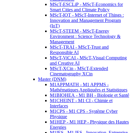
MScT-ESCLiP - MScT-Economics for
Smart Cities and Climate Policy
MScT-IOT - MScT-Internet of Things :
Innovation and Management Program
(IoT)
MScT-STEEM - MScT-Energy
Environment : Science Technology &
Management
MScT-TRAI - MScT-Trust and
Responsible AI
MScT-ViCAI - MScT-Visual Computing
and Creative AI
MScT-XCin - MScT-Extended
Cinematography XCin
Master (DNM)
M1APPMATH - M1 APPMS -
Mathématiques Appliquées et Statistiques
M1BIOHEA - M1 BH - Biologie et Santé
M1CHEINT - M1 CI - Chimie et
Interfaces
M1CPS - M1 CPS - Système Cyber
Physique
M1HEP - M1 HEP - Physique des Hautes
Energies
M1IES - M1 IES - Innovation, Entreprise