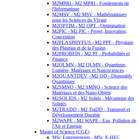
M2MPRI - M2 MPRI - Fondements de
l'Informatique
M2MSV - M2 MSV - Mathématiques
pour les Sciences du Vivant
M2OPTIM - M2 OPT - Optimisation
M2PIC - M2 PIC - Projet, Innovation,
Conception
M2PLASPHYFUS - M2 PPF - Physique
des Plasmas et de la Fusion
M2PROBFIN - M2 PF - Probabilités et
Finance
M2QLMN - M2 QLMN - Quantique,
Lumière, Matériaux et Nanosciences
M2QUANTDEV - M2 QD - Dispositifs
Quantiques
M2SMNO - M2 SMNO - Science des
Matériaux et des Nano-Objets
M2SOLIDS - M2 Solids - Mécanique des
Solides
M2TRADD - M2 TraDD - Transport et
Développement Durable
M2WAPE - M2 WAPE - Eau, Pollution de
l'Air et Energie
Master of Science (CGE)
MSc Entrepreneurs - MSc X-HEC