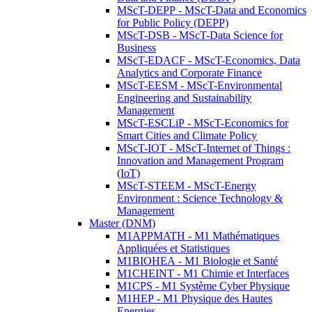
MScT-DEPP - MScT-Data and Economics
for Public Policy (DEPP)
MScT-DSB - MScT-Data Science for
Business
MScT-EDACF - MScT-Economics, Data
Analytics and Corporate Finance
MScT-EESM - MScT-Environmental
Engineering and Sustainability
Management
MScT-ESCLiP - MScT-Economics for
Smart Cities and Climate Policy
MScT-IOT - MScT-Internet of Things :
Innovation and Management Program
(IoT)
MScT-STEEM - MScT-Energy
Environment : Science Technology &
Management
Master (DNM)
M1APPMATH - M1 Mathématiques
Appliquées et Statistiques
M1BIOHEA - M1 Biologie et Santé
M1CHEINT - M1 Chimie et Interfaces
M1CPS - M1 Système Cyber Physique
M1HEP - M1 Physique des Hautes
Energies