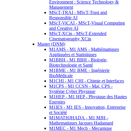
Environment : Science Technology &
Management
MScT-TRAI - MScT-Trust and
Responsible AI
MScT-ViCAI - MScT-Visual Computing
and Creative AI
MScT-XCin - MScT-Extended
Cinematography XCin
Master (DNM)
M1AMS - M1 AMS - Mathématiques
Appliquées et Statistiques
M1BBH - M1 BBH - Biologie,
Biotechnologie et Santé
M1BME - M1 BME - Ingénierie
BioMédicale
M1CHI - M1 CHI - Chimie et Interfaces
M1CPS - M1 CCSN - Maj. CPS -
Système Cyber Physique
M1HEP - M1 HEP - Physique des Hautes
Energies
M1IES - M1 IES - Innovation, Entreprise
et Société
M1MATHJHADA - M1 MJH -
Mathematiques Jacques Hadamard
M1MEC - M1 Mech - Mecanique