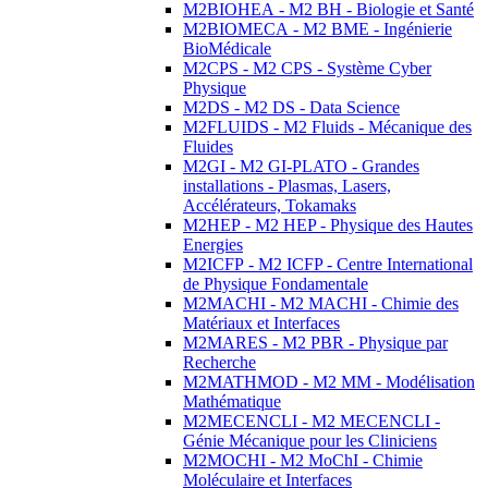
M2BIOHEA - M2 BH - Biologie et Santé
M2BIOMECA - M2 BME - Ingénierie
BioMédicale
M2CPS - M2 CPS - Système Cyber
Physique
M2DS - M2 DS - Data Science
M2FLUIDS - M2 Fluids - Mécanique des
Fluides
M2GI - M2 GI-PLATO - Grandes
installations - Plasmas, Lasers,
Accélérateurs, Tokamaks
M2HEP - M2 HEP - Physique des Hautes
Energies
M2ICFP - M2 ICFP - Centre International
de Physique Fondamentale
M2MACHI - M2 MACHI - Chimie des
Matériaux et Interfaces
M2MARES - M2 PBR - Physique par
Recherche
M2MATHMOD - M2 MM - Modélisation
Mathématique
M2MECENCLI - M2 MECENCLI -
Génie Mécanique pour les Cliniciens
M2MOCHI - M2 MoChI - Chimie
Moléculaire et Interfaces