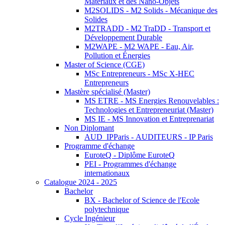
Matériaux et des Nano-Objets
M2SOLIDS - M2 Solids - Mécanique des
Solides
M2TRADD - M2 TraDD - Transport et
Développement Durable
M2WAPE - M2 WAPE - Eau, Air,
Pollution et Énergies
Master of Science (CGE)
MSc Entrepreneurs - MSc X-HEC
Entrepreneurs
Mastère spécialisé (Master)
MS ETRE - MS Energies Renouvelables :
Technologies et Entrepreneuriat (Master)
MS IE - MS Innovation et Entreprenariat
Non Diplomant
AUD_IPParis - AUDITEURS - IP Paris
Programme d'échange
EuroteQ - Diplôme EuroteQ
PEI - Programmes d'échange
internationaux
Catalogue 2024 - 2025
Bachelor
BX - Bachelor of Science de l'Ecole
polytechnique
Cycle Ingénieur