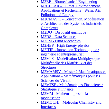
M2BE - Biomechanical Engineering
M2CLEAR - CLimat, Environnement,
Applications et Recherche - Water, Air,
Pollution and Energy
M2CMASIC - Conception, Modélisation
et Architecture des Systèmes Industriels
Complexes
M2DQ - Dispositif quantique
M2DS - Data Sciences
M2FM - Fluid Mechanics
M2HEP - High Energy physics
M2ITIE - Innovation Technologique :
ingénierie et entrepreneuriat
M2M4S - Modélisation Multiphysique
Multiéchelle des Matériaux et des
Structures
M2MAMSV - Master 2 Mathématiques et
Applications - Mathématiques pour les
Sciences du Vivant
M2MFSF - Mathématiques Financières :
Statistique et Finance
M2MM - Mathématiques de la
modélisation
M2MOCHI - Molecular Chemistry and
Interfaces