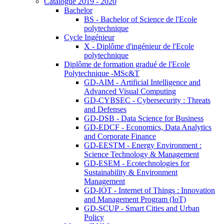
Catalogue 2019 - 2020
Bachelor
BS - Bachelor of Science de l'Ecole
polytechnique
Cycle Ingénieur
X - Diplôme d'ingénieur de l'Ecole
polytechnique
Diplôme de formation gradué de l'Ecole
Polytechnique -MSc&T
GD-AIM - Artificial Intelligence and
Advanced Visual Computing
GD-CYBSEC - Cybersecurity : Threats
and Defenses
GD-DSB - Data Science for Business
GD-EDCF - Economics, Data Analytics
and Corporate Finance
GD-EESTM - Energy Environment :
Science Technology & Management
GD-ESEM - Ecotechnologies for
Sustainability & Environment
Management
GD-IOT - Internet of Things : Innovation
and Management Program (IoT)
GD-SCUP - Smart Cities and Urban
Policy