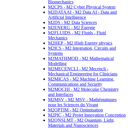
Biomechanics
M2CPS - M2 Cyber Physical System
M2DATAAI - M2 Data AI - Data and
Artificial Intelligence
M2DS - M2 Data Sciences
M2ENERG - M2 Énergie
M2FLUIDS - M2 Fluids - Fluid
Mechanics
M2HEP - M2 High Energy physics
M2ICS - M2 Integration, Circuits and
Systems
M2MATHMOD - M2 Mathematical
Modelling
M2MECENCLI - M2 Mecencli -
Mechanical Engineering for Clinicians
M2MICAS - M2 Machine Learning,
Communications and Security
M2MOCHI - M2 Molecular Chemistry
and Interfaces
M2MSV - M2 MSV - Mathématiques
pour les Sciences du Vivant
M2OPTIM - M2 Optimisation
M2PIC - M2 Projet Innovation Conception
M2QNSLMT - M2 Quantum, Light,
Materials and Nanosciences