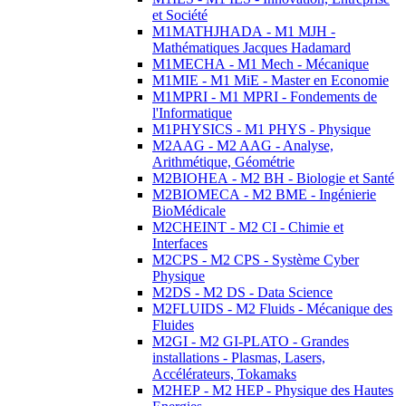
et Société
M1MATHJHADA - M1 MJH -
Mathématiques Jacques Hadamard
M1MECHA - M1 Mech - Mécanique
M1MIE - M1 MiE - Master en Economie
M1MPRI - M1 MPRI - Fondements de
l'Informatique
M1PHYSICS - M1 PHYS - Physique
M2AAG - M2 AAG - Analyse,
Arithmétique, Géométrie
M2BIOHEA - M2 BH - Biologie et Santé
M2BIOMECA - M2 BME - Ingénierie
BioMédicale
M2CHEINT - M2 CI - Chimie et
Interfaces
M2CPS - M2 CPS - Système Cyber
Physique
M2DS - M2 DS - Data Science
M2FLUIDS - M2 Fluids - Mécanique des
Fluides
M2GI - M2 GI-PLATO - Grandes
installations - Plasmas, Lasers,
Accélérateurs, Tokamaks
M2HEP - M2 HEP - Physique des Hautes