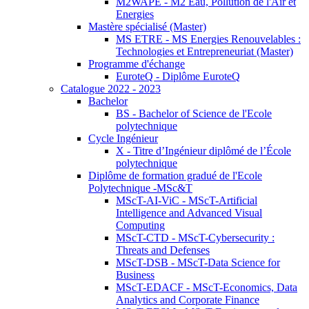
M2WAPE - M2 Eau, Pollution de l'Air et
Energies
Mastère spécialisé (Master)
MS ETRE - MS Energies Renouvelables :
Technologies et Entrepreneuriat (Master)
Programme d'échange
EuroteQ - Diplôme EuroteQ
Catalogue 2022 - 2023
Bachelor
BS - Bachelor of Science de l'Ecole
polytechnique
Cycle Ingénieur
X - Titre d’Ingénieur diplômé de l’École
polytechnique
Diplôme de formation gradué de l'Ecole
Polytechnique -MSc&T
MScT-AI-ViC - MScT-Artificial
Intelligence and Advanced Visual
Computing
MScT-CTD - MScT-Cybersecurity :
Threats and Defenses
MScT-DSB - MScT-Data Science for
Business
MScT-EDACF - MScT-Economics, Data
Analytics and Corporate Finance