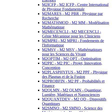
Energies
M2ICFP - M2 ICFP - Centre International
de Physique Fondamentale
M2MARES - M2 PBR - Physique par
Recherche
M2MATHMOD - M2 MM - Modélisation
Mathématique
M2MECENCLI - M2 MECENCLI -
Génie Mécanique pour les Cliniciens
M2MPRI - M2 MPRI - Fondements de
l'Informatique
M2MSV - M2 MSV - Mathématiques
pour les Sciences du Vivant
M2OPTIM - M2 OPT - Optimisation
M2PIC - M2 PIC - Projet, Innovation,
Conception
M2PLASPHYFUS - M2 PPF - Physique
des Plasmas et de la Fusion
M2PROBFIN - M2 PF - Probabilités et
Finance
M2QLMN - M2 QLMN - Quantique,
Lumière, Matériaux et Nanosciences
M2QUANTDEV - M2 QD - Dispositifs
Quantiques
M2SMNO - M2 SMNO - Science des