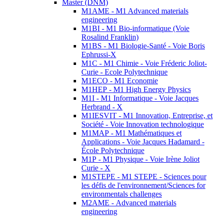
Master (DNM)
M1AME - M1 Advanced materials
engineering
M1BI - M1 Bio-informatique (Voie
Rosalind Franklin)
M1BS - M1 Biologie-Santé - Voie Boris
Ephrussi-X
M1C - M1 Chimie - Voie Fréderic Joliot-
Curie - Ecole Polytechnique
M1ECO - M1 Economie
M1HEP - M1 High Energy Physics
M1I - M1 Informatique - Voie Jacques
Herbrand - X
M1IESVIT - M1 Innovation, Entreprise, et
Société - Voie Innovation technologique
M1MAP - M1 Mathématiques et
Applications - Voie Jacques Hadamard -
École Polytechnique
M1P - M1 Physique - Voie Irène Joliot
Curie - X
M1STEPE - M1 STEPE - Sciences pour
les défis de l'environnement/Sciences for
environmentals challenges
M2AME - Advanced materials
engineering