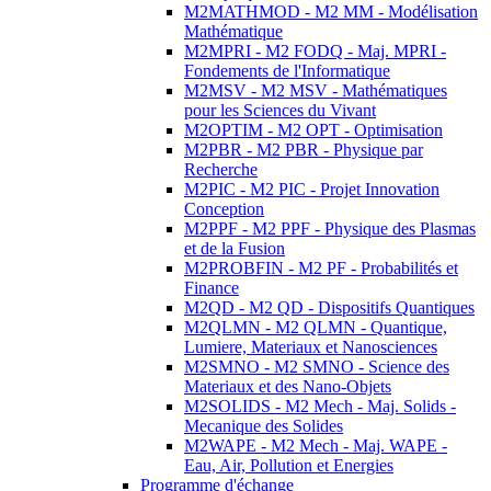
M2MATHMOD - M2 MM - Modélisation
Mathématique
M2MPRI - M2 FODQ - Maj. MPRI -
Fondements de l'Informatique
M2MSV - M2 MSV - Mathématiques
pour les Sciences du Vivant
M2OPTIM - M2 OPT - Optimisation
M2PBR - M2 PBR - Physique par
Recherche
M2PIC - M2 PIC - Projet Innovation
Conception
M2PPF - M2 PPF - Physique des Plasmas
et de la Fusion
M2PROBFIN - M2 PF - Probabilités et
Finance
M2QD - M2 QD - Dispositifs Quantiques
M2QLMN - M2 QLMN - Quantique,
Lumiere, Materiaux et Nanosciences
M2SMNO - M2 SMNO - Science des
Materiaux et des Nano-Objets
M2SOLIDS - M2 Mech - Maj. Solids -
Mecanique des Solides
M2WAPE - M2 Mech - Maj. WAPE -
Eau, Air, Pollution et Energies
Programme d'échange