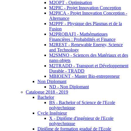
M2OPT - Optimisation
M2PIC - Projet Innovation Conception
M2PICA - Projet Innovation Conception -
Alternance
M2PPF - Physique des Plasmas et de la
Fusion
M2PROBAFI - Mathématiques
Financières : Probabilités et Finance
M2REST - Renewable Energy, Science
and Technology
M2SMNO - Sciences des Matériaux et des
nano-objets
M2TRADD - Transport et Développement
Durable - TRADD
MBIOENT - Master Bio-entrepreneur
Non Diplomant
ND - Non Diplomant
Catalogue 2018 - 2019
Bachelor
BS - Bachelor of Science de l'Ecole
polytechnique
Cycle Ingénieur
X - Diplôme d'ingénieur de l'Ecole
polytechnique
Diplôme de formation gradué de l'Ecole