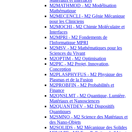
Matériaux et Interfaces
M2MATHMOD - M2 Modélisation
Mathématique
M2MECENCLI - M2 Génie Mécanique
pour les Cliniciens
M2MOCHI - M2 Chimie Moléculaire et
Interfaces
M2MPRI - M2 Fondements de
l'Informatique MPRI
M2MSV - M2 Mathématiques pour les
Sciences du Vivant
M2OPTIM - M2 Optimisation
M2PIC - M2 Projet, Innovation,
Conception
M2PLASPHYFUS - M2 Physique des
Plasmas et de la Fusion
M2PROBFIN - M2 Probabilités et
Finance
M2QNSLMT - M2 Quantique, Lumière,
Matériaux et Nanosciences
M2QUANTDEV - M2 Dispositifs
Quantiques
M2SMNO - M2 Science des Matériaux et
des Nano-Objets
M2SOLIDS - M2 Mécanique des Solides