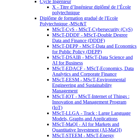
Cycle Ingénieur
X - Titre d’Ingénieur diplômé de l’École
polytechnique
Diplôme de formation gradué de l'Ecole
Polytechnique -MSc&T
MScT-CyS - MScT-Cybersecurity (CyS)
MScT-DDDF - MScT-Double Degree
Data and Finance (DDDF)
MScT-DEPP - MScT-Data and Economics
for Public Policy (DEPP)
MScT-DSAIB - MScT-Data Science and
AI for Business
MScT-EDACF - MScT-Economics, Data
Analytics and Corporate Finance
MScT-EESM - MScT-Environmental
Engineering and Sustainability
Management
MScT-IOT - MScT-Internet of Things :
Innovation and Management Program
(IoT)
MScT-LLGA - Track : Large Language
Models, Graphs and Applications
MScT-MaQI - AI for Markets and
Quantitative Investment (AI-MaQI)
MScT-STEEM - MScT-Energy