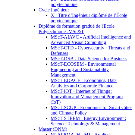
polytechnique
Cycle Ingénieur
X - Titre d’Ingénieur diplômé de l’École
polytechnique
Diplôme de formation gradué de l'Ecole
Polytechnique -MSc&T
MScT-AIAVC - Artificial Intelligence and
Advanced Visual Computing
MScT-CTD - Cybersecurity : Threats and
Defenses
MScT-DSB - Data Science for Business
MScT-ECOSEM - Environmental
Engineering and Sustainability
Management
MScT-EDACF - Economics, Data
Analytics and Corporate Finance
MScT-IOT - Internet of Things :
Innovation and Management Program
(IoT)
MScT-SCUP - Economics for Smart Cities
and Climate Policy
MScT-STEEM - Energy Environment :
Science Technology & Management
Master (DNM)
M1APPMATH - M1 - Applied