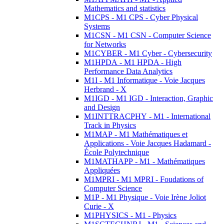
Mathematics and statistics
M1CPS - M1 CPS - Cyber Physical
Systems
M1CSN - M1 CSN - Computer Science
for Networks
M1CYBER - M1 Cyber - Cybersecurity
M1HPDA - M1 HPDA - High
Performance Data Analytics
M1I - M1 Informatique - Voie Jacques
Herbrand - X
M1IGD - M1 IGD - Interaction, Graphic
and Design
M1INTTRACPHY - M1 - International
Track in Physics
M1MAP - M1 Mathématiques et
Applications - Voie Jacques Hadamard -
École Polytechnique
M1MATHAPP - M1 - Mathématiques
Appliquées
M1MPRI - M1 MPRI - Foudations of
Computer Science
M1P - M1 Physique - Voie Irène Joliot
Curie - X
M1PHYSICS - M1 - Physics