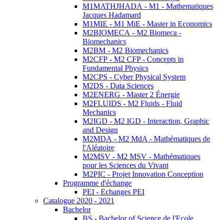
M1MATHJHADA - M1 - Mathematiques
Jacques Hadamard
M1MIE - M1 MiE - Master in Economics
M2BIOMECA - M2 Biomeca -
Biomechanics
M2BM - M2 Biomechanics
M2CFP - M2 CFP - Concepts in
Fundamental Physics
M2CPS - Cyber Physical System
M2DS - Data Sciences
M2ENERG - Master 2 Énergie
M2FLUIDS - M2 Fluids - Fluid
Mechanics
M2IGD - M2 IGD - Interaction, Graphic
and Design
M2MDA - M2 MdA - Mathématiques de
l'Aléatoire
M2MSV - M2 MSV - Mathématiques
pour les Sciences du Vivant
M2PIC - Projet Innovation Conception
Programme d'échange
PEI - Echanges PEI
Catalogue 2020 - 2021
Bachelor
BS - Bachelor of Science de l'Ecole