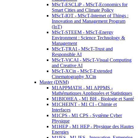
MScT-ESCLiP - MScT-Economics for
Smart Cities and Climate Policy
MScT-IOT - MScT-Internet of Things :
Innovation and Management Program
(IoT)
MScT-STEEM - MScT-Energy
Environment : Science Technology &
Management
MScT-TRAI - MScT-Trust and
Responsible AI
MScT-ViCAI - MScT-Visual Computing
and Creative AI
MScT-XCin - MScT-Extended
Cinematography XCin
Master (DNM)
M1APPMATH - M1 APPMS -
Mathématiques Appliquées et Statistiques
M1BIOHEA - M1 BH - Biologie et Santé
M1CHEINT - M1 CI - Chimie et
Interfaces
M1CPS - M1 CPS - Système Cyber
Physique
M1HEP - M1 HEP - Physique des Hautes
Energies
M1IES - M1 IES - Innovation, Entreprise