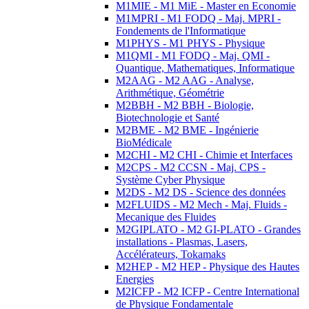
M1MIE - M1 MiE - Master en Economie
M1MPRI - M1 FODQ - Maj. MPRI -
Fondements de l'Informatique
M1PHYS - M1 PHYS - Physique
M1QMI - M1 FODQ - Maj. QMI -
Quantique, Mathematiques, Informatique
M2AAG - M2 AAG - Analyse,
Arithmétique, Géométrie
M2BBH - M2 BBH - Biologie,
Biotechnologie et Santé
M2BME - M2 BME - Ingénierie
BioMédicale
M2CHI - M2 CHI - Chimie et Interfaces
M2CPS - M2 CCSN - Maj. CPS -
Système Cyber Physique
M2DS - M2 DS - Science des données
M2FLUIDS - M2 Mech - Maj. Fluids -
Mecanique des Fluides
M2GIPLATO - M2 GI-PLATO - Grandes
installations - Plasmas, Lasers,
Accélérateurs, Tokamaks
M2HEP - M2 HEP - Physique des Hautes
Energies
M2ICFP - M2 ICFP - Centre International
de Physique Fondamentale