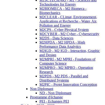
M1SCTECHNRJ - M1 - Sciences and
Technologies for Energy
M2BIOMECA - M2 Biomeca -
Biomechanics
M2CLEAR - CLimat, Environnement,
Applications et Recherche - Water, Air,
Pollution and Energy
M2CPS - Cyber Physical System
M2CYBER - M2 Cyber - Cybersecurity
M2DS - Data Sciences
M2HPDA - M2 HPDA - High
Performance Data Analytics
M2IGD - M2 IGD - Interaction, Graphic
and Design
M2MPRI - M2 MPRI - Foudations of
Computer Science
M2MPRO - M2 MPRO - Operation
Research
M2PDS - M2 PDS - Parallel and
Distributed Systems
M2PIC - Projet Innovation Conception
Non Diplomant
ND - Non Diplomant
Programme d'échange
PEI - Echanges PEI