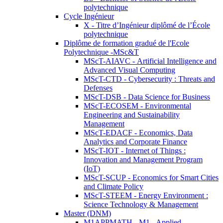
polytechnique
Cycle Ingénieur
X - Titre d’Ingénieur diplômé de l’École
polytechnique
Diplôme de formation gradué de l'Ecole
Polytechnique -MSc&T
MScT-AIAVC - Artificial Intelligence and
Advanced Visual Computing
MScT-CTD - Cybersecurity : Threats and
Defenses
MScT-DSB - Data Science for Business
MScT-ECOSEM - Environmental
Engineering and Sustainability
Management
MScT-EDACF - Economics, Data
Analytics and Corporate Finance
MScT-IOT - Internet of Things :
Innovation and Management Program
(IoT)
MScT-SCUP - Economics for Smart Cities
and Climate Policy
MScT-STEEM - Energy Environment :
Science Technology & Management
Master (DNM)
M1APPMATH - M1 - Applied