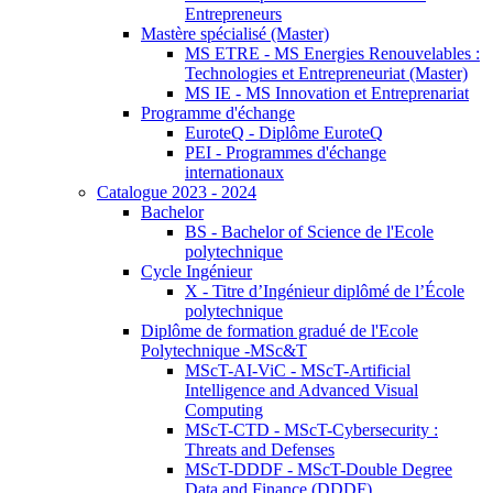
Entrepreneurs
Mastère spécialisé (Master)
MS ETRE - MS Energies Renouvelables :
Technologies et Entrepreneuriat (Master)
MS IE - MS Innovation et Entreprenariat
Programme d'échange
EuroteQ - Diplôme EuroteQ
PEI - Programmes d'échange
internationaux
Catalogue 2023 - 2024
Bachelor
BS - Bachelor of Science de l'Ecole
polytechnique
Cycle Ingénieur
X - Titre d’Ingénieur diplômé de l’École
polytechnique
Diplôme de formation gradué de l'Ecole
Polytechnique -MSc&T
MScT-AI-ViC - MScT-Artificial
Intelligence and Advanced Visual
Computing
MScT-CTD - MScT-Cybersecurity :
Threats and Defenses
MScT-DDDF - MScT-Double Degree
Data and Finance (DDDF)