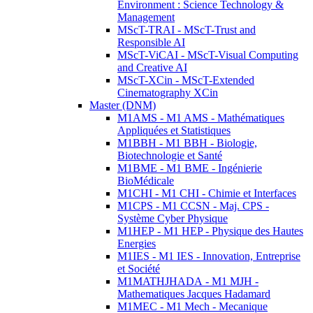
Environment : Science Technology &
Management
MScT-TRAI - MScT-Trust and
Responsible AI
MScT-ViCAI - MScT-Visual Computing
and Creative AI
MScT-XCin - MScT-Extended
Cinematography XCin
Master (DNM)
M1AMS - M1 AMS - Mathématiques
Appliquées et Statistiques
M1BBH - M1 BBH - Biologie,
Biotechnologie et Santé
M1BME - M1 BME - Ingénierie
BioMédicale
M1CHI - M1 CHI - Chimie et Interfaces
M1CPS - M1 CCSN - Maj. CPS -
Système Cyber Physique
M1HEP - M1 HEP - Physique des Hautes
Energies
M1IES - M1 IES - Innovation, Entreprise
et Société
M1MATHJHADA - M1 MJH -
Mathematiques Jacques Hadamard
M1MEC - M1 Mech - Mecanique