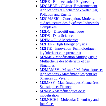
M2BE - Biomechanical Engineering
M2CLEAR - CLimat, Environnement,
Applications et Recherche - Water, Air,
Pollution and Energy
M2CMASIC - Conception, Modélisation
et Architecture des Systèmes Industriels
Complexes
M2DQ - Dispositif quantique
M2DS - Data Sciences
M2FM - Fluid Mechanics
M2HEP - High Energy physics
M2ITIE - Innovation Technologique :
ingénierie et entrepreneuriat
M2M4S - Modélisation Multiphysique
Multiéchelle des Matériaux et des
Structures
M2MAMSV - Master 2 Mathématiques et
Applications - Mathématiques pour les
Sciences du Vivant
M2MFSF - Mathématiques Financières :
Statistique et Finance
M2MM - Mathématiques de la
modélisation
M2MOCHI - Molecular Chemistry and
Interfaces