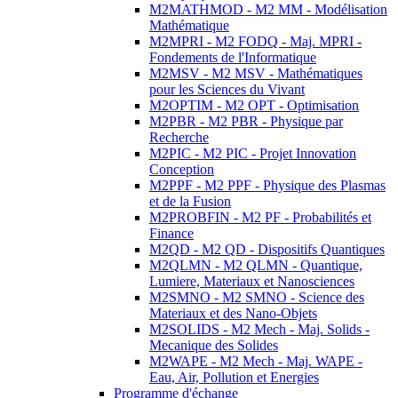
M2MATHMOD - M2 MM - Modélisation
Mathématique
M2MPRI - M2 FODQ - Maj. MPRI -
Fondements de l'Informatique
M2MSV - M2 MSV - Mathématiques
pour les Sciences du Vivant
M2OPTIM - M2 OPT - Optimisation
M2PBR - M2 PBR - Physique par
Recherche
M2PIC - M2 PIC - Projet Innovation
Conception
M2PPF - M2 PPF - Physique des Plasmas
et de la Fusion
M2PROBFIN - M2 PF - Probabilités et
Finance
M2QD - M2 QD - Dispositifs Quantiques
M2QLMN - M2 QLMN - Quantique,
Lumiere, Materiaux et Nanosciences
M2SMNO - M2 SMNO - Science des
Materiaux et des Nano-Objets
M2SOLIDS - M2 Mech - Maj. Solids -
Mecanique des Solides
M2WAPE - M2 Mech - Maj. WAPE -
Eau, Air, Pollution et Energies
Programme d'échange