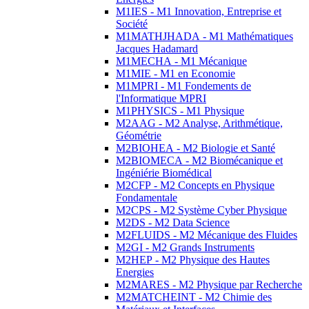
M1IES - M1 Innovation, Entreprise et
Société
M1MATHJHADA - M1 Mathématiques
Jacques Hadamard
M1MECHA - M1 Mécanique
M1MIE - M1 en Economie
M1MPRI - M1 Fondements de
l'Informatique MPRI
M1PHYSICS - M1 Physique
M2AAG - M2 Analyse, Arithmétique,
Géométrie
M2BIOHEA - M2 Biologie et Santé
M2BIOMECA - M2 Biomécanique et
Ingéniérie Biomédical
M2CFP - M2 Concepts en Physique
Fondamentale
M2CPS - M2 Système Cyber Physique
M2DS - M2 Data Science
M2FLUIDS - M2 Mécanique des Fluides
M2GI - M2 Grands Instruments
M2HEP - M2 Physique des Hautes
Energies
M2MARES - M2 Physique par Recherche
M2MATCHEINT - M2 Chimie des