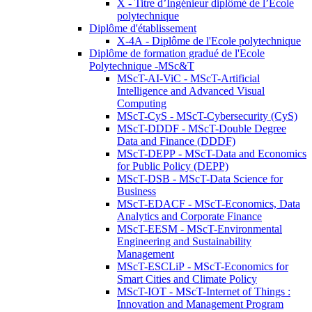
X - Titre d’Ingénieur diplômé de l’École
polytechnique
Diplôme d'établissement
X-4A - Diplôme de l'Ecole polytechnique
Diplôme de formation gradué de l'Ecole
Polytechnique -MSc&T
MScT-AI-ViC - MScT-Artificial
Intelligence and Advanced Visual
Computing
MScT-CyS - MScT-Cybersecurity (CyS)
MScT-DDDF - MScT-Double Degree
Data and Finance (DDDF)
MScT-DEPP - MScT-Data and Economics
for Public Policy (DEPP)
MScT-DSB - MScT-Data Science for
Business
MScT-EDACF - MScT-Economics, Data
Analytics and Corporate Finance
MScT-EESM - MScT-Environmental
Engineering and Sustainability
Management
MScT-ESCLiP - MScT-Economics for
Smart Cities and Climate Policy
MScT-IOT - MScT-Internet of Things :
Innovation and Management Program