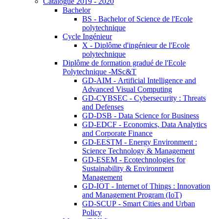
Catalogue 2019 - 2020
Bachelor
BS - Bachelor of Science de l'Ecole
polytechnique
Cycle Ingénieur
X - Diplôme d'ingénieur de l'Ecole
polytechnique
Diplôme de formation gradué de l'Ecole
Polytechnique -MSc&T
GD-AIM - Artificial Intelligence and
Advanced Visual Computing
GD-CYBSEC - Cybersecurity : Threats
and Defenses
GD-DSB - Data Science for Business
GD-EDCF - Economics, Data Analytics
and Corporate Finance
GD-EESTM - Energy Environment :
Science Technology & Management
GD-ESEM - Ecotechnologies for
Sustainability & Environment
Management
GD-IOT - Internet of Things : Innovation
and Management Program (IoT)
GD-SCUP - Smart Cities and Urban
Policy