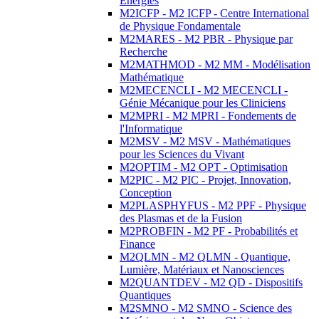
Energies
M2ICFP - M2 ICFP - Centre International
de Physique Fondamentale
M2MARES - M2 PBR - Physique par
Recherche
M2MATHMOD - M2 MM - Modélisation
Mathématique
M2MECENCLI - M2 MECENCLI -
Génie Mécanique pour les Cliniciens
M2MPRI - M2 MPRI - Fondements de
l'Informatique
M2MSV - M2 MSV - Mathématiques
pour les Sciences du Vivant
M2OPTIM - M2 OPT - Optimisation
M2PIC - M2 PIC - Projet, Innovation,
Conception
M2PLASPHYFUS - M2 PPF - Physique
des Plasmas et de la Fusion
M2PROBFIN - M2 PF - Probabilités et
Finance
M2QLMN - M2 QLMN - Quantique,
Lumière, Matériaux et Nanosciences
M2QUANTDEV - M2 QD - Dispositifs
Quantiques
M2SMNO - M2 SMNO - Science des