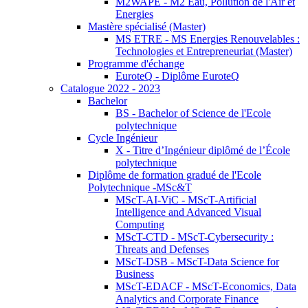
M2WAPE - M2 Eau, Pollution de l'Air et
Energies
Mastère spécialisé (Master)
MS ETRE - MS Energies Renouvelables :
Technologies et Entrepreneuriat (Master)
Programme d'échange
EuroteQ - Diplôme EuroteQ
Catalogue 2022 - 2023
Bachelor
BS - Bachelor of Science de l'Ecole
polytechnique
Cycle Ingénieur
X - Titre d’Ingénieur diplômé de l’École
polytechnique
Diplôme de formation gradué de l'Ecole
Polytechnique -MSc&T
MScT-AI-ViC - MScT-Artificial
Intelligence and Advanced Visual
Computing
MScT-CTD - MScT-Cybersecurity :
Threats and Defenses
MScT-DSB - MScT-Data Science for
Business
MScT-EDACF - MScT-Economics, Data
Analytics and Corporate Finance