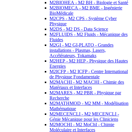
M2BIOHEA - M2 BH - Biologie et Santé
M2BIOMECA - M2 BME - Ingénierie
BioMédicale
M2CPS - M2 CPS - Système Cyber
Physique
M2DS - M2 DS - Data Science
M2FLUIDS - M2 Fluids - Mécanique des
Fluides
M2GI - M2 GI-PLATO - Grandes
installations - Plasmas, Lasers,
Accélérateurs, Tokamaks
M2HEP - M2 HEP - Physique des Hautes
Energies
M2ICFP - M2 ICFP - Centre International
de Physique Fondamentale
M2MACHI - M2 MACHI - Chimie des
Matériaux et Interfaces
M2MARES - M2 PBR - Physique par
Recherche
M2MATHMOD - M2 MM - Modélisation
Mathématique
M2MECENCLI - M2 MECENCLI -
Génie Mécanique pour les Cliniciens
M2MOCHI - M2 MoChI - Chimie
Moléculaire et Interfaces