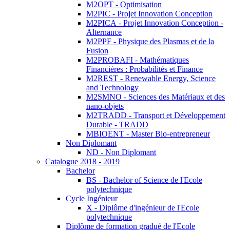
M2OPT - Optimisation
M2PIC - Projet Innovation Conception
M2PICA - Projet Innovation Conception -
Alternance
M2PPF - Physique des Plasmas et de la
Fusion
M2PROBAFI - Mathématiques
Financières : Probabilités et Finance
M2REST - Renewable Energy, Science
and Technology
M2SMNO - Sciences des Matériaux et des
nano-objets
M2TRADD - Transport et Développement
Durable - TRADD
MBIOENT - Master Bio-entrepreneur
Non Diplomant
ND - Non Diplomant
Catalogue 2018 - 2019
Bachelor
BS - Bachelor of Science de l'Ecole
polytechnique
Cycle Ingénieur
X - Diplôme d'ingénieur de l'Ecole
polytechnique
Diplôme de formation gradué de l'Ecole