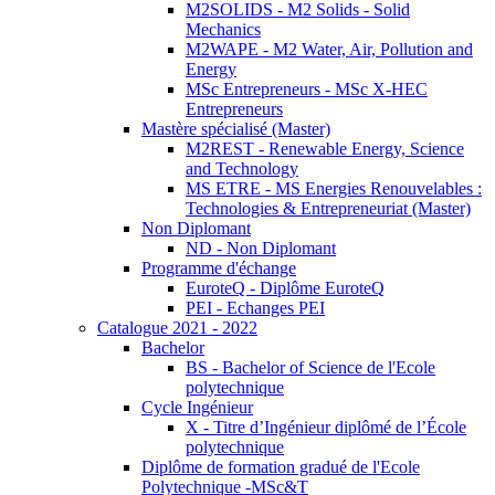
M2SOLIDS - M2 Solids - Solid
Mechanics
M2WAPE - M2 Water, Air, Pollution and
Energy
MSc Entrepreneurs - MSc X-HEC
Entrepreneurs
Mastère spécialisé (Master)
M2REST - Renewable Energy, Science
and Technology
MS ETRE - MS Energies Renouvelables :
Technologies & Entrepreneuriat (Master)
Non Diplomant
ND - Non Diplomant
Programme d'échange
EuroteQ - Diplôme EuroteQ
PEI - Echanges PEI
Catalogue 2021 - 2022
Bachelor
BS - Bachelor of Science de l'Ecole
polytechnique
Cycle Ingénieur
X - Titre d’Ingénieur diplômé de l’École
polytechnique
Diplôme de formation gradué de l'Ecole
Polytechnique -MSc&T