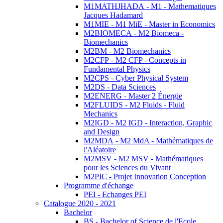
M1MATHJHADA - M1 - Mathematiques
Jacques Hadamard
M1MIE - M1 MiE - Master in Economics
M2BIOMECA - M2 Biomeca -
Biomechanics
M2BM - M2 Biomechanics
M2CFP - M2 CFP - Concepts in
Fundamental Physics
M2CPS - Cyber Physical System
M2DS - Data Sciences
M2ENERG - Master 2 Énergie
M2FLUIDS - M2 Fluids - Fluid
Mechanics
M2IGD - M2 IGD - Interaction, Graphic
and Design
M2MDA - M2 MdA - Mathématiques de
l'Aléatoire
M2MSV - M2 MSV - Mathématiques
pour les Sciences du Vivant
M2PIC - Projet Innovation Conception
Programme d'échange
PEI - Echanges PEI
Catalogue 2020 - 2021
Bachelor
BS - Bachelor of Science de l'Ecole