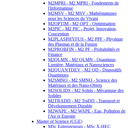
M2MPRI - M2 MPRI - Fondements de
l'Informatique
M2MSV - M2 MSV - Mathématiques
pour les Sciences du Vivant
M2OPTIM - M2 OPT - Optimisation
M2PIC - M2 PIC - Projet, Innovation,
Conception
M2PLASPHYFUS - M2 PPF - Physique
des Plasmas et de la Fusion
M2PROBFIN - M2 PF - Probabilités et
Finance
M2QLMN - M2 QLMN - Quantique,
Lumière, Matériaux et Nanosciences
M2QUANTDEV - M2 QD - Dispositifs
Quantiques
M2SMNO - M2 SMNO - Science des
Matériaux et des Nano-Objets
M2SOLIDS - M2 Solids - Mécanique des
Solides
M2TRADD - M2 TraDD - Transport et
Développement Durable
M2WAPE - M2 WAPE - Eau, Pollution de
l'Air et Energie
Master of Science (CGE)
MSc Entrepreneurs - MSc X-HEC