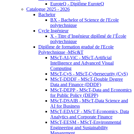
EuroteQ - Diplôme EuroteQ
Catalogue 2025 - 2026
Bachelor
BX - Bachelor of Science de l'Ecole
polytechnique
Cycle Ingénieur
X - Titre d’Ingénieur diplômé de l’École
polytechnique
Diplôme de formation gradué de l'Ecole
Polytechnique -MSc&T
MScT-AI-ViC - MScT-Artificial
Intelligence and Advanced Visual
Computing
MScT-CyS - MScT-Cybersecurity (CyS)
MScT-DDDF - MScT-Double Degree
Data and Finance (DDDF)
MScT-DEPP - MScT-Data and Economics
for Public Policy (DEPP)
MScT-DSAIB - MScT-Data Science and
AI for Business
MScT-EDACF - MScT-Economics, Data
Analytics and Corporate Finance
MScT-EESM - MScT-Environmental
Engineering and Sustainability
Management