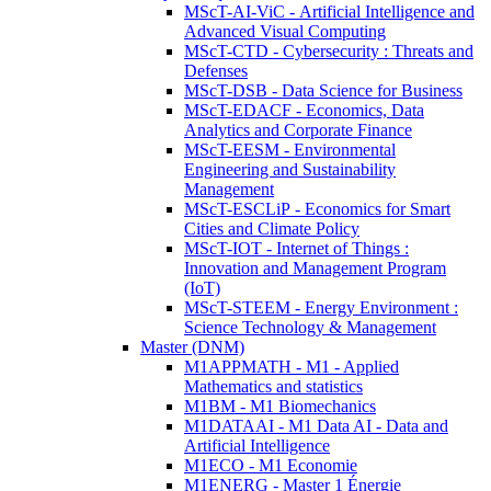
MScT-AI-ViC - Artificial Intelligence and
Advanced Visual Computing
MScT-CTD - Cybersecurity : Threats and
Defenses
MScT-DSB - Data Science for Business
MScT-EDACF - Economics, Data
Analytics and Corporate Finance
MScT-EESM - Environmental
Engineering and Sustainability
Management
MScT-ESCLiP - Economics for Smart
Cities and Climate Policy
MScT-IOT - Internet of Things :
Innovation and Management Program
(IoT)
MScT-STEEM - Energy Environment :
Science Technology & Management
Master (DNM)
M1APPMATH - M1 - Applied
Mathematics and statistics
M1BM - M1 Biomechanics
M1DATAAI - M1 Data AI - Data and
Artificial Intelligence
M1ECO - M1 Economie
M1ENERG - Master 1 Énergie