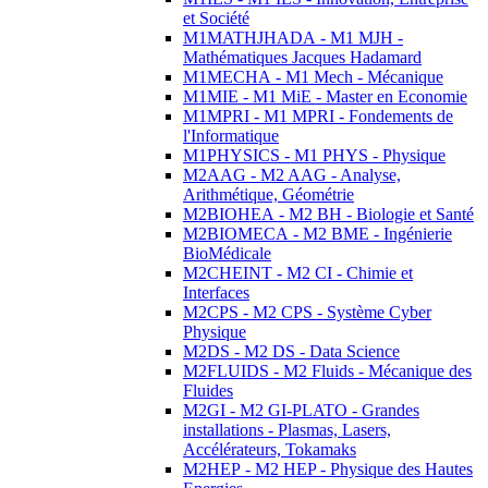
et Société
M1MATHJHADA - M1 MJH -
Mathématiques Jacques Hadamard
M1MECHA - M1 Mech - Mécanique
M1MIE - M1 MiE - Master en Economie
M1MPRI - M1 MPRI - Fondements de
l'Informatique
M1PHYSICS - M1 PHYS - Physique
M2AAG - M2 AAG - Analyse,
Arithmétique, Géométrie
M2BIOHEA - M2 BH - Biologie et Santé
M2BIOMECA - M2 BME - Ingénierie
BioMédicale
M2CHEINT - M2 CI - Chimie et
Interfaces
M2CPS - M2 CPS - Système Cyber
Physique
M2DS - M2 DS - Data Science
M2FLUIDS - M2 Fluids - Mécanique des
Fluides
M2GI - M2 GI-PLATO - Grandes
installations - Plasmas, Lasers,
Accélérateurs, Tokamaks
M2HEP - M2 HEP - Physique des Hautes