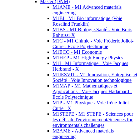
Master (DNM)
M1AME - M1 Advanced materials
engineering
M1BI - M1 Bio-informatique (Voie
Rosalind Franklin)
M1BS - M1 Biologie-Santé - Voie Boris
Ephrussi-X
M1C - M1 Chimie - Voie Fréderic Joliot-
Curie - Ecole Polytechnique
M1ECO - M1 Economie
M1HEP - M1 High Energy Physics
M1I - M1 Informatique - Voie Jacques
Herbrand - X
M1IESVIT - M1 Innovation, Entreprise, et
Société - Voie Innovation technologique
M1MAP - M1 Mathématiques et
Applications - Voie Jacques Hadamard -
École Polytechnique
M1P - M1 Physique - Voie Irène Joliot
Curie - X
M1STEPE - M1 STEPE - Sciences pour
les défis de l'environnement/Sciences for
environmentals challenges
M2AME - Advanced materials
engineering