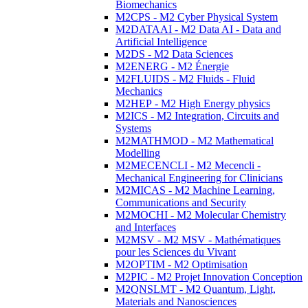
Biomechanics
M2CPS - M2 Cyber Physical System
M2DATAAI - M2 Data AI - Data and
Artificial Intelligence
M2DS - M2 Data Sciences
M2ENERG - M2 Énergie
M2FLUIDS - M2 Fluids - Fluid
Mechanics
M2HEP - M2 High Energy physics
M2ICS - M2 Integration, Circuits and
Systems
M2MATHMOD - M2 Mathematical
Modelling
M2MECENCLI - M2 Mecencli -
Mechanical Engineering for Clinicians
M2MICAS - M2 Machine Learning,
Communications and Security
M2MOCHI - M2 Molecular Chemistry
and Interfaces
M2MSV - M2 MSV - Mathématiques
pour les Sciences du Vivant
M2OPTIM - M2 Optimisation
M2PIC - M2 Projet Innovation Conception
M2QNSLMT - M2 Quantum, Light,
Materials and Nanosciences