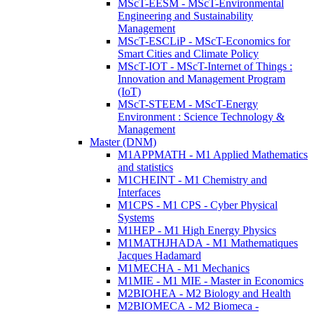
MScT-EESM - MScT-Environmental
Engineering and Sustainability
Management
MScT-ESCLiP - MScT-Economics for
Smart Cities and Climate Policy
MScT-IOT - MScT-Internet of Things :
Innovation and Management Program
(IoT)
MScT-STEEM - MScT-Energy
Environment : Science Technology &
Management
Master (DNM)
M1APPMATH - M1 Applied Mathematics
and statistics
M1CHEINT - M1 Chemistry and
Interfaces
M1CPS - M1 CPS - Cyber Physical
Systems
M1HEP - M1 High Energy Physics
M1MATHJHADA - M1 Mathematiques
Jacques Hadamard
M1MECHA - M1 Mechanics
M1MIE - M1 MIE - Master in Economics
M2BIOHEA - M2 Biology and Health
M2BIOMECA - M2 Biomeca -