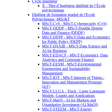
Cycle Ingénieur
X - Titre d’Ingénieur diplômé de l’École
polytechnique
Diplôme de formation gradué de l'Ecole
Polytechnique -MSc&T
MScT-CyS - MScT-Cybersecurity (CyS)
MScT-DDDF - MScT-Double Degree
Data and Finance (DDDF)
MScT-DEPP - MScT-Data and Economics
for Public Policy (DEPP)
MScT-DSAIB - MScT-Data Science and
AI for Business
MScT-EDACF - MScT-Economics, Data
Analytics and Corporate Finance
MScT-EESM - MScT-Environmental
Engineering and Sustainability
Management
MScT-IOT - MScT-Internet of Things :
Innovation and Management Program
(IoT)
MScT-LLGA - Track : Large Language
Models, Graphs and Applications
MScT-MaQI - AI for Markets and
Quantitative Investment (AI-MaQI)
MScT-STEEM - MScT-Energy