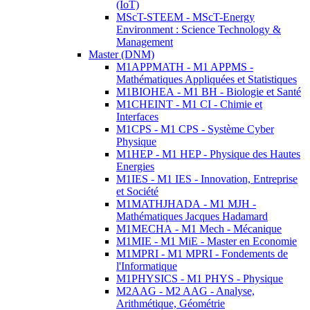
(IoT)
MScT-STEEM - MScT-Energy
Environment : Science Technology &
Management
Master (DNM)
M1APPMATH - M1 APPMS -
Mathématiques Appliquées et Statistiques
M1BIOHEA - M1 BH - Biologie et Santé
M1CHEINT - M1 CI - Chimie et
Interfaces
M1CPS - M1 CPS - Système Cyber
Physique
M1HEP - M1 HEP - Physique des Hautes
Energies
M1IES - M1 IES - Innovation, Entreprise
et Société
M1MATHJHADA - M1 MJH -
Mathématiques Jacques Hadamard
M1MECHA - M1 Mech - Mécanique
M1MIE - M1 MiE - Master en Economie
M1MPRI - M1 MPRI - Fondements de
l'Informatique
M1PHYSICS - M1 PHYS - Physique
M2AAG - M2 AAG - Analyse,
Arithmétique, Géométrie