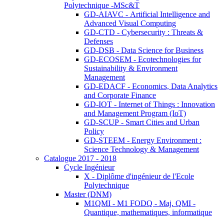
Polytechnique -MSc&T
GD-AIAVC - Artificial Intelligence and
Advanced Visual Computing
GD-CTD - Cybersecurity : Threats &
Defenses
GD-DSB - Data Science for Business
GD-ECOSEM - Ecotechnologies for
Sustainability & Environment
Management
GD-EDACF - Economics, Data Analytics
and Corporate Finance
GD-IOT - Internet of Things : Innovation
and Management Program (IoT)
GD-SCUP - Smart Cities and Urban
Policy
GD-STEEM - Energy Environment :
Science Technology & Management
Catalogue 2017 - 2018
Cycle Ingénieur
X - Diplôme d'ingénieur de l'Ecole
Polytechnique
Master (DNM)
M1QMI - M1 FODQ - Maj. QMI -
Quantique, mathematiques, informatique