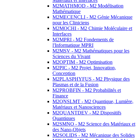
Matériaux et Interfaces
M2MATHMOD - M2 Modélisation
Mathématique
M2MECENCLI - M2 Génie Mécanique
pour les Cliniciens
M2MOCHI - M2 Chimie Moléculaire et
Interfaces
M2MPRI - M2 Fondements de
l'Informatique MPRI
M2MSV - M2 Mathématiques pour les
Sciences du Vivant
M2OPTIM - M2 Optimisation
M2PIC - M2 Projet, Innovation,
Conception
M2PLASPHYFUS - M2 Physique des
Plasmas et de la Fusion
M2PROBFIN - M2 Probabilités et
Finance
M2QNSLMT - M2 Quantique, Lumière,
Matériaux et Nanosciences
M2QUANTDEV - M2 Dispositifs
Quantiques
M2SMNO - M2 Science des Matériaux et
des Nano-Objets
M2SOLIDS - M2 Mécanique des Solides