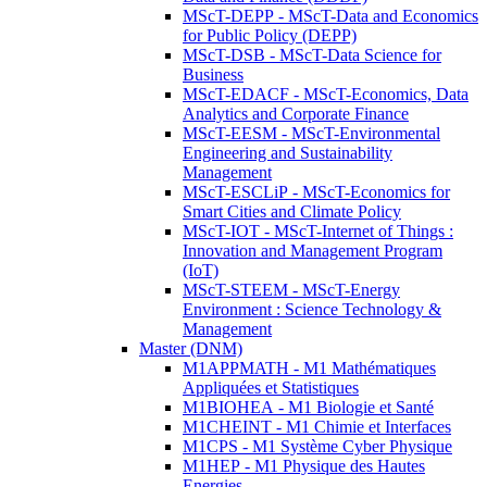
MScT-DEPP - MScT-Data and Economics
for Public Policy (DEPP)
MScT-DSB - MScT-Data Science for
Business
MScT-EDACF - MScT-Economics, Data
Analytics and Corporate Finance
MScT-EESM - MScT-Environmental
Engineering and Sustainability
Management
MScT-ESCLiP - MScT-Economics for
Smart Cities and Climate Policy
MScT-IOT - MScT-Internet of Things :
Innovation and Management Program
(IoT)
MScT-STEEM - MScT-Energy
Environment : Science Technology &
Management
Master (DNM)
M1APPMATH - M1 Mathématiques
Appliquées et Statistiques
M1BIOHEA - M1 Biologie et Santé
M1CHEINT - M1 Chimie et Interfaces
M1CPS - M1 Système Cyber Physique
M1HEP - M1 Physique des Hautes
Energies