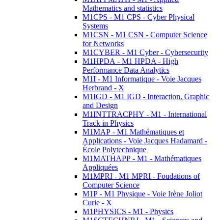
Mathematics and statistics
M1CPS - M1 CPS - Cyber Physical
Systems
M1CSN - M1 CSN - Computer Science
for Networks
M1CYBER - M1 Cyber - Cybersecurity
M1HPDA - M1 HPDA - High
Performance Data Analytics
M1I - M1 Informatique - Voie Jacques
Herbrand - X
M1IGD - M1 IGD - Interaction, Graphic
and Design
M1INTTRACPHY - M1 - International
Track in Physics
M1MAP - M1 Mathématiques et
Applications - Voie Jacques Hadamard -
École Polytechnique
M1MATHAPP - M1 - Mathématiques
Appliquées
M1MPRI - M1 MPRI - Foudations of
Computer Science
M1P - M1 Physique - Voie Irène Joliot
Curie - X
M1PHYSICS - M1 - Physics