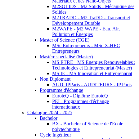
Matériaux et des Nano-Objets
M2SOLIDS - M2 Solids - Mécanique des
Solides
M2TRADD - M2 TraDD - Transport et
Développement Durable
M2WAPE - M2 WAPE - Eau, Air,
Pollution et Énergies
Master of Science (CGE)
MSc Entrepreneurs - MSc X-HEC
Entrepreneurs
Mastère spécialisé (Master)
MS ETRE - MS Energies Renouvelables :
Technologies et Entrepreneuriat (Master)
MS IE - MS Innovation et Entreprenariat
Non Diplomant
AUD_IPParis - AUDITEURS - IP Paris
Programme d'échange
EuroteQ - Diplôme EuroteQ
PEI - Programmes d'échange
internationaux
Catalogue 2024 - 2025
Bachelor
BX - Bachelor of Science de l'Ecole
polytechnique
Cycle Ingénieur