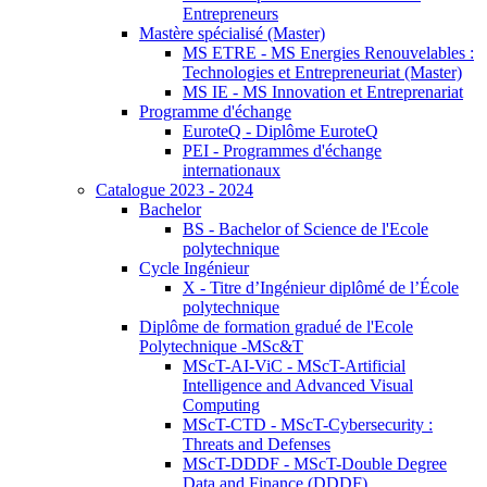
Entrepreneurs
Mastère spécialisé (Master)
MS ETRE - MS Energies Renouvelables :
Technologies et Entrepreneuriat (Master)
MS IE - MS Innovation et Entreprenariat
Programme d'échange
EuroteQ - Diplôme EuroteQ
PEI - Programmes d'échange
internationaux
Catalogue 2023 - 2024
Bachelor
BS - Bachelor of Science de l'Ecole
polytechnique
Cycle Ingénieur
X - Titre d’Ingénieur diplômé de l’École
polytechnique
Diplôme de formation gradué de l'Ecole
Polytechnique -MSc&T
MScT-AI-ViC - MScT-Artificial
Intelligence and Advanced Visual
Computing
MScT-CTD - MScT-Cybersecurity :
Threats and Defenses
MScT-DDDF - MScT-Double Degree
Data and Finance (DDDF)