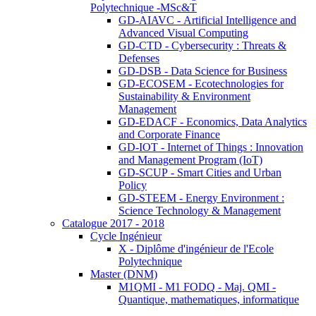
Polytechnique -MSc&T
GD-AIAVC - Artificial Intelligence and
Advanced Visual Computing
GD-CTD - Cybersecurity : Threats &
Defenses
GD-DSB - Data Science for Business
GD-ECOSEM - Ecotechnologies for
Sustainability & Environment
Management
GD-EDACF - Economics, Data Analytics
and Corporate Finance
GD-IOT - Internet of Things : Innovation
and Management Program (IoT)
GD-SCUP - Smart Cities and Urban
Policy
GD-STEEM - Energy Environment :
Science Technology & Management
Catalogue 2017 - 2018
Cycle Ingénieur
X - Diplôme d'ingénieur de l'Ecole
Polytechnique
Master (DNM)
M1QMI - M1 FODQ - Maj. QMI -
Quantique, mathematiques, informatique