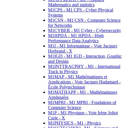
Mathematics and statistics
M1CPS - M1 CPS - Cyber Physical
Systems
M1CSN - M1 CSN - Computer Science
for Networks
M1CYBER - M1 Cyber - Cybersecurity
M1HPDA - M1 HPDA - High
Performance Data Analytics
M1I - M1 Informatique - Voie Jacques
Herbrand - X
M1IGD - M1 IGD - Interaction, Graphic
and Design
M1INTTRACPHY - M1 - International
Track in Physics
M1MAP - M1 Mathématiques et
Applications - Voie Jacques Hadamard -
École Polytechnique
M1MATHAPP - M1 - Mathématiques
Appliquées
M1MPRI - M1 MPRI - Foudations of
Computer Science
M1P - M1 Physique - Voie Irène Joliot
Curie - X
M1PHYSICS - M1 - Physics