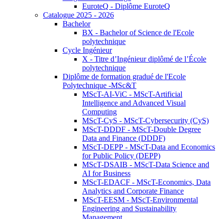
EuroteQ - Diplôme EuroteQ
Catalogue 2025 - 2026
Bachelor
BX - Bachelor of Science de l'Ecole
polytechnique
Cycle Ingénieur
X - Titre d’Ingénieur diplômé de l’École
polytechnique
Diplôme de formation gradué de l'Ecole
Polytechnique -MSc&T
MScT-AI-ViC - MScT-Artificial
Intelligence and Advanced Visual
Computing
MScT-CyS - MScT-Cybersecurity (CyS)
MScT-DDDF - MScT-Double Degree
Data and Finance (DDDF)
MScT-DEPP - MScT-Data and Economics
for Public Policy (DEPP)
MScT-DSAIB - MScT-Data Science and
AI for Business
MScT-EDACF - MScT-Economics, Data
Analytics and Corporate Finance
MScT-EESM - MScT-Environmental
Engineering and Sustainability
Management