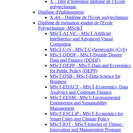
X - Titre d’Ingénieur diplômé de l’École
polytechnique
Diplôme d'établissement
X-4A - Diplôme de l'Ecole polytechnique
Diplôme de formation gradué de l'Ecole
Polytechnique -MSc&T
MScT-AI-ViC - MScT-Artificial
Intelligence and Advanced Visual
Computing
MScT-CyS - MScT-Cybersecurity (CyS)
MScT-DDDF - MScT-Double Degree
Data and Finance (DDDF)
MScT-DEPP - MScT-Data and Economics
for Public Policy (DEPP)
MScT-DSB - MScT-Data Science for
Business
MScT-EDACF - MScT-Economics, Data
Analytics and Corporate Finance
MScT-EESM - MScT-Environmental
Engineering and Sustainability
Management
MScT-ESCLiP - MScT-Economics for
Smart Cities and Climate Policy
MScT-IOT - MScT-Internet of Things :
Innovation and Management Program