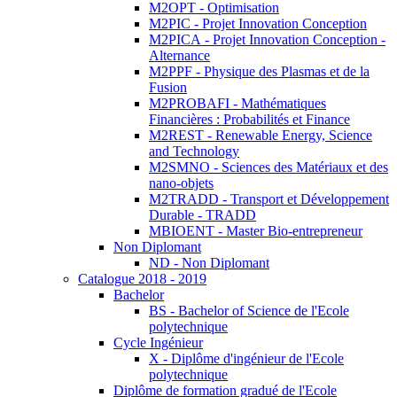
M2OPT - Optimisation
M2PIC - Projet Innovation Conception
M2PICA - Projet Innovation Conception -
Alternance
M2PPF - Physique des Plasmas et de la
Fusion
M2PROBAFI - Mathématiques
Financières : Probabilités et Finance
M2REST - Renewable Energy, Science
and Technology
M2SMNO - Sciences des Matériaux et des
nano-objets
M2TRADD - Transport et Développement
Durable - TRADD
MBIOENT - Master Bio-entrepreneur
Non Diplomant
ND - Non Diplomant
Catalogue 2018 - 2019
Bachelor
BS - Bachelor of Science de l'Ecole
polytechnique
Cycle Ingénieur
X - Diplôme d'ingénieur de l'Ecole
polytechnique
Diplôme de formation gradué de l'Ecole