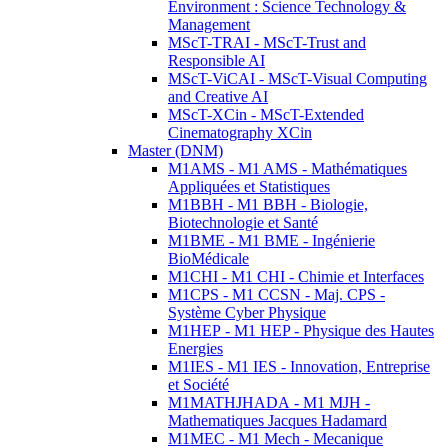
Environment : Science Technology &
Management
MScT-TRAI - MScT-Trust and
Responsible AI
MScT-ViCAI - MScT-Visual Computing
and Creative AI
MScT-XCin - MScT-Extended
Cinematography XCin
Master (DNM)
M1AMS - M1 AMS - Mathématiques
Appliquées et Statistiques
M1BBH - M1 BBH - Biologie,
Biotechnologie et Santé
M1BME - M1 BME - Ingénierie
BioMédicale
M1CHI - M1 CHI - Chimie et Interfaces
M1CPS - M1 CCSN - Maj. CPS -
Système Cyber Physique
M1HEP - M1 HEP - Physique des Hautes
Energies
M1IES - M1 IES - Innovation, Entreprise
et Société
M1MATHJHADA - M1 MJH -
Mathematiques Jacques Hadamard
M1MEC - M1 Mech - Mecanique