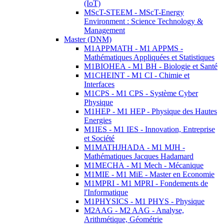
(IoT)
MScT-STEEM - MScT-Energy
Environment : Science Technology &
Management
Master (DNM)
M1APPMATH - M1 APPMS -
Mathématiques Appliquées et Statistiques
M1BIOHEA - M1 BH - Biologie et Santé
M1CHEINT - M1 CI - Chimie et
Interfaces
M1CPS - M1 CPS - Système Cyber
Physique
M1HEP - M1 HEP - Physique des Hautes
Energies
M1IES - M1 IES - Innovation, Entreprise
et Société
M1MATHJHADA - M1 MJH -
Mathématiques Jacques Hadamard
M1MECHA - M1 Mech - Mécanique
M1MIE - M1 MiE - Master en Economie
M1MPRI - M1 MPRI - Fondements de
l'Informatique
M1PHYSICS - M1 PHYS - Physique
M2AAG - M2 AAG - Analyse,
Arithmétique, Géométrie