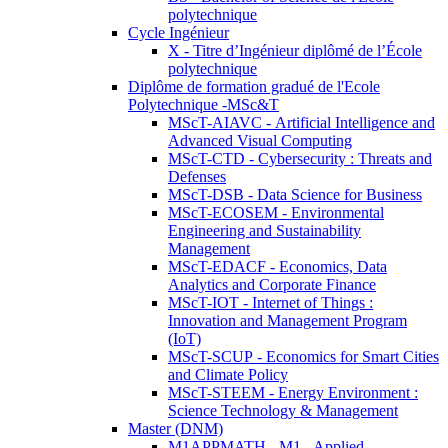
polytechnique
Cycle Ingénieur
X - Titre d’Ingénieur diplômé de l’École
polytechnique
Diplôme de formation gradué de l'Ecole
Polytechnique -MSc&T
MScT-AIAVC - Artificial Intelligence and
Advanced Visual Computing
MScT-CTD - Cybersecurity : Threats and
Defenses
MScT-DSB - Data Science for Business
MScT-ECOSEM - Environmental
Engineering and Sustainability
Management
MScT-EDACF - Economics, Data
Analytics and Corporate Finance
MScT-IOT - Internet of Things :
Innovation and Management Program
(IoT)
MScT-SCUP - Economics for Smart Cities
and Climate Policy
MScT-STEEM - Energy Environment :
Science Technology & Management
Master (DNM)
M1APPMATH - M1 - Applied