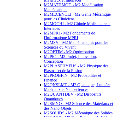
Matériaux et Interfaces
M2MATHMOD - M2 Modélisation
Mathématique
M2MECENCLI - M2 Génie Mécanique
pour les Cliniciens
M2MOCHI - M2 Chimie Moléculaire et
Interfaces
M2MPRI - M2 Fondements de
l'Informatique MPRI
M2MSV - M2 Mathématiques pour les
Sciences du Vivant
M2OPTIM - M2 Optimisation
M2PIC - M2 Projet, Innovation,
Conception
M2PLASPHYFUS - M2 Physique des
Plasmas et de la Fusion
M2PROBFIN - M2 Probabilités et
Finance
M2QNSLMT - M2 Quantique, Lumière,
Matériaux et Nanosciences
M2QUANTDEV - M2 Dispositifs
Quantiques
M2SMNO - M2 Science des Matériaux et
des Nano-Objets
M2SOLIDS - M2 Mécanique des Solides