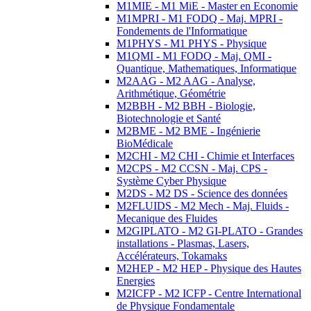
M1MIE - M1 MiE - Master en Economie
M1MPRI - M1 FODQ - Maj. MPRI -
Fondements de l'Informatique
M1PHYS - M1 PHYS - Physique
M1QMI - M1 FODQ - Maj. QMI -
Quantique, Mathematiques, Informatique
M2AAG - M2 AAG - Analyse,
Arithmétique, Géométrie
M2BBH - M2 BBH - Biologie,
Biotechnologie et Santé
M2BME - M2 BME - Ingénierie
BioMédicale
M2CHI - M2 CHI - Chimie et Interfaces
M2CPS - M2 CCSN - Maj. CPS -
Système Cyber Physique
M2DS - M2 DS - Science des données
M2FLUIDS - M2 Mech - Maj. Fluids -
Mecanique des Fluides
M2GIPLATO - M2 GI-PLATO - Grandes
installations - Plasmas, Lasers,
Accélérateurs, Tokamaks
M2HEP - M2 HEP - Physique des Hautes
Energies
M2ICFP - M2 ICFP - Centre International
de Physique Fondamentale