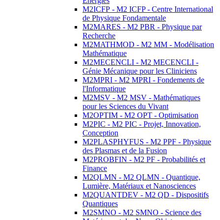
Energies
M2ICFP - M2 ICFP - Centre International
de Physique Fondamentale
M2MARES - M2 PBR - Physique par
Recherche
M2MATHMOD - M2 MM - Modélisation
Mathématique
M2MECENCLI - M2 MECENCLI -
Génie Mécanique pour les Cliniciens
M2MPRI - M2 MPRI - Fondements de
l'Informatique
M2MSV - M2 MSV - Mathématiques
pour les Sciences du Vivant
M2OPTIM - M2 OPT - Optimisation
M2PIC - M2 PIC - Projet, Innovation,
Conception
M2PLASPHYFUS - M2 PPF - Physique
des Plasmas et de la Fusion
M2PROBFIN - M2 PF - Probabilités et
Finance
M2QLMN - M2 QLMN - Quantique,
Lumière, Matériaux et Nanosciences
M2QUANTDEV - M2 QD - Dispositifs
Quantiques
M2SMNO - M2 SMNO - Science des