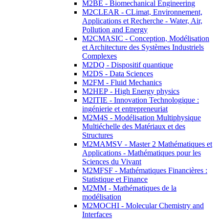
M2BE - Biomechanical Engineering
M2CLEAR - CLimat, Environnement,
Applications et Recherche - Water, Air,
Pollution and Energy
M2CMASIC - Conception, Modélisation
et Architecture des Systèmes Industriels
Complexes
M2DQ - Dispositif quantique
M2DS - Data Sciences
M2FM - Fluid Mechanics
M2HEP - High Energy physics
M2ITIE - Innovation Technologique :
ingénierie et entrepreneuriat
M2M4S - Modélisation Multiphysique
Multiéchelle des Matériaux et des
Structures
M2MAMSV - Master 2 Mathématiques et
Applications - Mathématiques pour les
Sciences du Vivant
M2MFSF - Mathématiques Financières :
Statistique et Finance
M2MM - Mathématiques de la
modélisation
M2MOCHI - Molecular Chemistry and
Interfaces