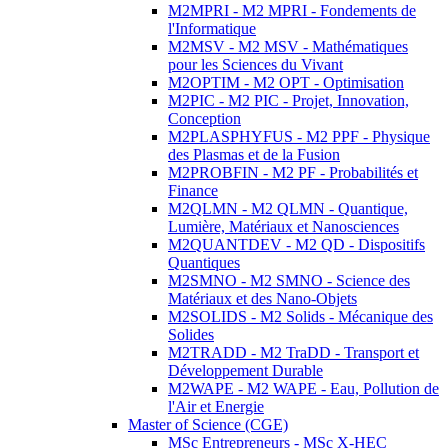
M2MPRI - M2 MPRI - Fondements de
l'Informatique
M2MSV - M2 MSV - Mathématiques
pour les Sciences du Vivant
M2OPTIM - M2 OPT - Optimisation
M2PIC - M2 PIC - Projet, Innovation,
Conception
M2PLASPHYFUS - M2 PPF - Physique
des Plasmas et de la Fusion
M2PROBFIN - M2 PF - Probabilités et
Finance
M2QLMN - M2 QLMN - Quantique,
Lumière, Matériaux et Nanosciences
M2QUANTDEV - M2 QD - Dispositifs
Quantiques
M2SMNO - M2 SMNO - Science des
Matériaux et des Nano-Objets
M2SOLIDS - M2 Solids - Mécanique des
Solides
M2TRADD - M2 TraDD - Transport et
Développement Durable
M2WAPE - M2 WAPE - Eau, Pollution de
l'Air et Energie
Master of Science (CGE)
MSc Entrepreneurs - MSc X-HEC