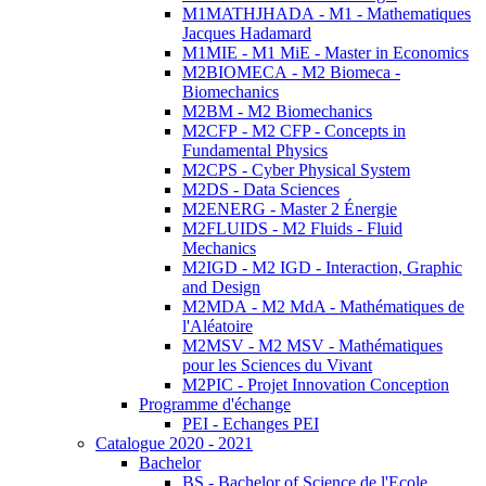
M1MATHJHADA - M1 - Mathematiques
Jacques Hadamard
M1MIE - M1 MiE - Master in Economics
M2BIOMECA - M2 Biomeca -
Biomechanics
M2BM - M2 Biomechanics
M2CFP - M2 CFP - Concepts in
Fundamental Physics
M2CPS - Cyber Physical System
M2DS - Data Sciences
M2ENERG - Master 2 Énergie
M2FLUIDS - M2 Fluids - Fluid
Mechanics
M2IGD - M2 IGD - Interaction, Graphic
and Design
M2MDA - M2 MdA - Mathématiques de
l'Aléatoire
M2MSV - M2 MSV - Mathématiques
pour les Sciences du Vivant
M2PIC - Projet Innovation Conception
Programme d'échange
PEI - Echanges PEI
Catalogue 2020 - 2021
Bachelor
BS - Bachelor of Science de l'Ecole