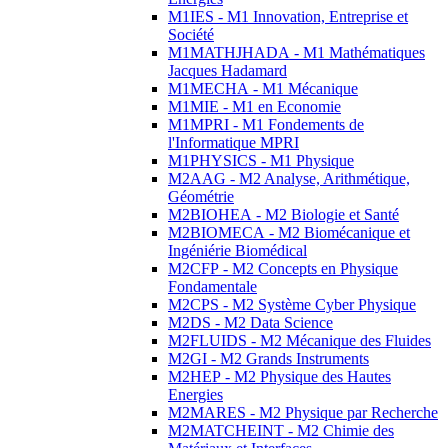
M1IES - M1 Innovation, Entreprise et
Société
M1MATHJHADA - M1 Mathématiques
Jacques Hadamard
M1MECHA - M1 Mécanique
M1MIE - M1 en Economie
M1MPRI - M1 Fondements de
l'Informatique MPRI
M1PHYSICS - M1 Physique
M2AAG - M2 Analyse, Arithmétique,
Géométrie
M2BIOHEA - M2 Biologie et Santé
M2BIOMECA - M2 Biomécanique et
Ingéniérie Biomédical
M2CFP - M2 Concepts en Physique
Fondamentale
M2CPS - M2 Système Cyber Physique
M2DS - M2 Data Science
M2FLUIDS - M2 Mécanique des Fluides
M2GI - M2 Grands Instruments
M2HEP - M2 Physique des Hautes
Energies
M2MARES - M2 Physique par Recherche
M2MATCHEINT - M2 Chimie des