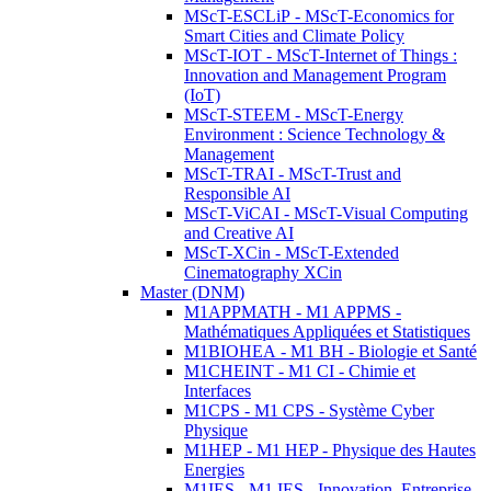
MScT-ESCLiP - MScT-Economics for
Smart Cities and Climate Policy
MScT-IOT - MScT-Internet of Things :
Innovation and Management Program
(IoT)
MScT-STEEM - MScT-Energy
Environment : Science Technology &
Management
MScT-TRAI - MScT-Trust and
Responsible AI
MScT-ViCAI - MScT-Visual Computing
and Creative AI
MScT-XCin - MScT-Extended
Cinematography XCin
Master (DNM)
M1APPMATH - M1 APPMS -
Mathématiques Appliquées et Statistiques
M1BIOHEA - M1 BH - Biologie et Santé
M1CHEINT - M1 CI - Chimie et
Interfaces
M1CPS - M1 CPS - Système Cyber
Physique
M1HEP - M1 HEP - Physique des Hautes
Energies
M1IES - M1 IES - Innovation, Entreprise