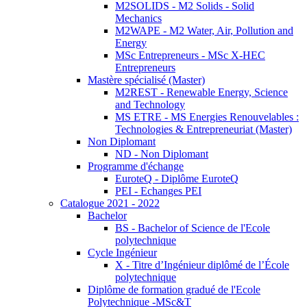
M2SOLIDS - M2 Solids - Solid
Mechanics
M2WAPE - M2 Water, Air, Pollution and
Energy
MSc Entrepreneurs - MSc X-HEC
Entrepreneurs
Mastère spécialisé (Master)
M2REST - Renewable Energy, Science
and Technology
MS ETRE - MS Energies Renouvelables :
Technologies & Entrepreneuriat (Master)
Non Diplomant
ND - Non Diplomant
Programme d'échange
EuroteQ - Diplôme EuroteQ
PEI - Echanges PEI
Catalogue 2021 - 2022
Bachelor
BS - Bachelor of Science de l'Ecole
polytechnique
Cycle Ingénieur
X - Titre d’Ingénieur diplômé de l’École
polytechnique
Diplôme de formation gradué de l'Ecole
Polytechnique -MSc&T