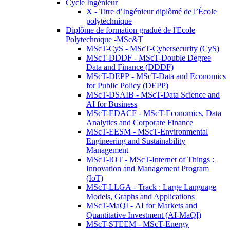
Cycle Ingénieur
X - Titre d’Ingénieur diplômé de l’École
polytechnique
Diplôme de formation gradué de l'Ecole
Polytechnique -MSc&T
MScT-CyS - MScT-Cybersecurity (CyS)
MScT-DDDF - MScT-Double Degree
Data and Finance (DDDF)
MScT-DEPP - MScT-Data and Economics
for Public Policy (DEPP)
MScT-DSAIB - MScT-Data Science and
AI for Business
MScT-EDACF - MScT-Economics, Data
Analytics and Corporate Finance
MScT-EESM - MScT-Environmental
Engineering and Sustainability
Management
MScT-IOT - MScT-Internet of Things :
Innovation and Management Program
(IoT)
MScT-LLGA - Track : Large Language
Models, Graphs and Applications
MScT-MaQI - AI for Markets and
Quantitative Investment (AI-MaQI)
MScT-STEEM - MScT-Energy