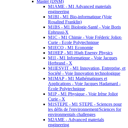
Master (DNM)
M1AME - M1 Advanced materials
engineering
M1BI - M1 Bio-informatique (Voie
Rosalind Franklin)
M1BS - M1 Biologie-Santé - Voie Boris
Ephrussi-X
M1C - M1 Chimie - Voie Fréderic Joliot-
Curie - Ecole Polytechnique
M1ECO - M1 Economie
M1HEP - M1 High Energy Physics
M1I - M1 Informatique - Voie Jacques
Herbrand - X
M1IESVIT - M1 Innovation, Entreprise, et
Société - Voie Innovation technologique
M1MAP - M1 Mathématiques et
Applications - Voie Jacques Hadamard -
École Polytechnique
M1P - M1 Physique - Voie Irène Joliot
Curie - X
M1STEPE - M1 STEPE - Sciences pour
les défis de l'environnement/Sciences for
environmentals challenges
M2AME - Advanced materials
engineering