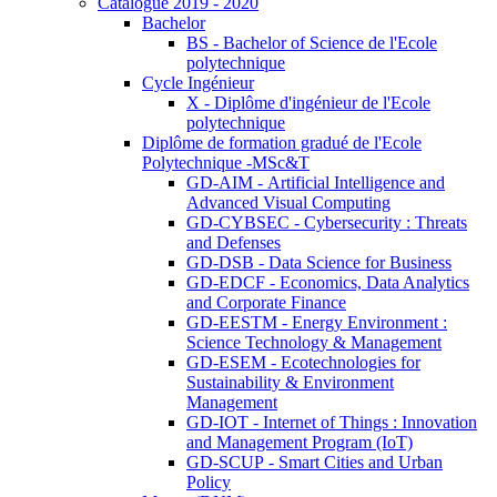
Catalogue 2019 - 2020
Bachelor
BS - Bachelor of Science de l'Ecole
polytechnique
Cycle Ingénieur
X - Diplôme d'ingénieur de l'Ecole
polytechnique
Diplôme de formation gradué de l'Ecole
Polytechnique -MSc&T
GD-AIM - Artificial Intelligence and
Advanced Visual Computing
GD-CYBSEC - Cybersecurity : Threats
and Defenses
GD-DSB - Data Science for Business
GD-EDCF - Economics, Data Analytics
and Corporate Finance
GD-EESTM - Energy Environment :
Science Technology & Management
GD-ESEM - Ecotechnologies for
Sustainability & Environment
Management
GD-IOT - Internet of Things : Innovation
and Management Program (IoT)
GD-SCUP - Smart Cities and Urban
Policy