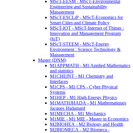
MScT-EESM - MScT-Environmental
Engineering and Sustainability
Management
MScT-ESCLiP - MScT-Economics for
Smart Cities and Climate Policy
MScT-IOT - MScT-Internet of Things :
Innovation and Management Program
(IoT)
MScT-STEEM - MScT-Energy
Environment : Science Technology &
Management
Master (DNM)
M1APPMATH - M1 Applied Mathematics
and statistics
M1CHEINT - M1 Chemistry and
Interfaces
M1CPS - M1 CPS - Cyber Physical
Systems
M1HEP - M1 High Energy Physics
M1MATHJHADA - M1 Mathematiques
Jacques Hadamard
M1MECHA - M1 Mechanics
M1MIE - M1 MIE - Master in Economics
M2BIOHEA - M2 Biology and Health
M2BIOMECA - M2 Biomeca -