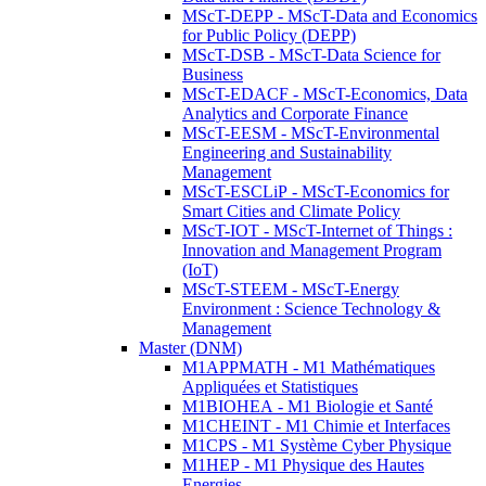
MScT-DEPP - MScT-Data and Economics
for Public Policy (DEPP)
MScT-DSB - MScT-Data Science for
Business
MScT-EDACF - MScT-Economics, Data
Analytics and Corporate Finance
MScT-EESM - MScT-Environmental
Engineering and Sustainability
Management
MScT-ESCLiP - MScT-Economics for
Smart Cities and Climate Policy
MScT-IOT - MScT-Internet of Things :
Innovation and Management Program
(IoT)
MScT-STEEM - MScT-Energy
Environment : Science Technology &
Management
Master (DNM)
M1APPMATH - M1 Mathématiques
Appliquées et Statistiques
M1BIOHEA - M1 Biologie et Santé
M1CHEINT - M1 Chimie et Interfaces
M1CPS - M1 Système Cyber Physique
M1HEP - M1 Physique des Hautes
Energies