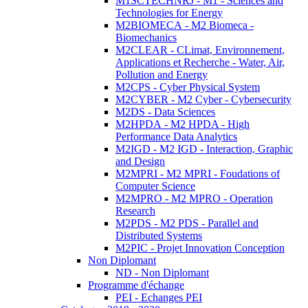
M1SCTECHNRJ - M1 - Sciences and
Technologies for Energy
M2BIOMECA - M2 Biomeca -
Biomechanics
M2CLEAR - CLimat, Environnement,
Applications et Recherche - Water, Air,
Pollution and Energy
M2CPS - Cyber Physical System
M2CYBER - M2 Cyber - Cybersecurity
M2DS - Data Sciences
M2HPDA - M2 HPDA - High
Performance Data Analytics
M2IGD - M2 IGD - Interaction, Graphic
and Design
M2MPRI - M2 MPRI - Foudations of
Computer Science
M2MPRO - M2 MPRO - Operation
Research
M2PDS - M2 PDS - Parallel and
Distributed Systems
M2PIC - Projet Innovation Conception
Non Diplomant
ND - Non Diplomant
Programme d'échange
PEI - Echanges PEI