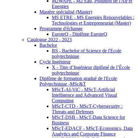
M2WAPE - M2 Eau, Pollution de l'Air et
Energies
Mastère spécialisé (Master)
MS ETRE - MS Energies Renouvelables :
Technologies et Entrepreneuriat (Master)
Programme d'échange
EuroteQ - Diplôme EuroteQ
Catalogue 2022 - 2023
Bachelor
BS - Bachelor of Science de l'Ecole
polytechnique
Cycle Ingénieur
X - Titre d’Ingénieur diplômé de l’École
polytechnique
Diplôme de formation gradué de l'Ecole
Polytechnique -MSc&T
MScT-AI-ViC - MScT-Artificial
Intelligence and Advanced Visual
Computing
MScT-CTD - MScT-Cybersecurity :
Threats and Defenses
MScT-DSB - MScT-Data Science for
Business
MScT-EDACF - MScT-Economics, Data
Analytics and Corporate Finance