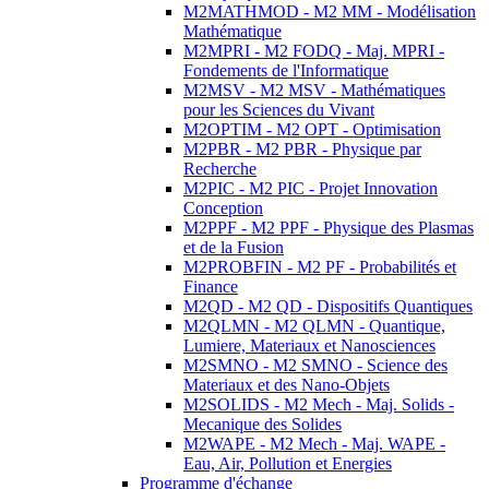
M2MATHMOD - M2 MM - Modélisation
Mathématique
M2MPRI - M2 FODQ - Maj. MPRI -
Fondements de l'Informatique
M2MSV - M2 MSV - Mathématiques
pour les Sciences du Vivant
M2OPTIM - M2 OPT - Optimisation
M2PBR - M2 PBR - Physique par
Recherche
M2PIC - M2 PIC - Projet Innovation
Conception
M2PPF - M2 PPF - Physique des Plasmas
et de la Fusion
M2PROBFIN - M2 PF - Probabilités et
Finance
M2QD - M2 QD - Dispositifs Quantiques
M2QLMN - M2 QLMN - Quantique,
Lumiere, Materiaux et Nanosciences
M2SMNO - M2 SMNO - Science des
Materiaux et des Nano-Objets
M2SOLIDS - M2 Mech - Maj. Solids -
Mecanique des Solides
M2WAPE - M2 Mech - Maj. WAPE -
Eau, Air, Pollution et Energies
Programme d'échange