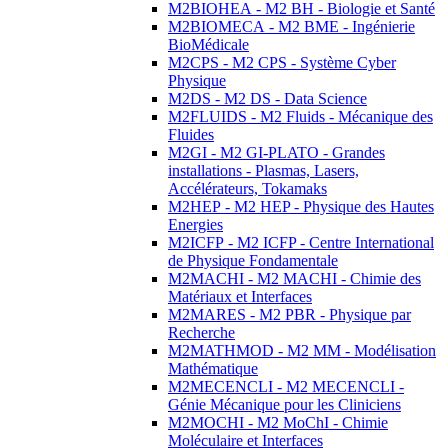
M2BIOHEA - M2 BH - Biologie et Santé
M2BIOMECA - M2 BME - Ingénierie
BioMédicale
M2CPS - M2 CPS - Système Cyber
Physique
M2DS - M2 DS - Data Science
M2FLUIDS - M2 Fluids - Mécanique des
Fluides
M2GI - M2 GI-PLATO - Grandes
installations - Plasmas, Lasers,
Accélérateurs, Tokamaks
M2HEP - M2 HEP - Physique des Hautes
Energies
M2ICFP - M2 ICFP - Centre International
de Physique Fondamentale
M2MACHI - M2 MACHI - Chimie des
Matériaux et Interfaces
M2MARES - M2 PBR - Physique par
Recherche
M2MATHMOD - M2 MM - Modélisation
Mathématique
M2MECENCLI - M2 MECENCLI -
Génie Mécanique pour les Cliniciens
M2MOCHI - M2 MoChI - Chimie
Moléculaire et Interfaces