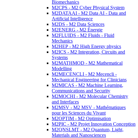
Biomechanics
M2CPS - M2 Cyber Physical System
M2DATAAI - M2 Data AI - Data and
Artificial Intelligence
M2DS - M2 Data Sciences
M2ENERG - M2 Énergie
M2FLUIDS - M2 Fluids - Fluid
Mechanics
M2HEP - M2 High Energy physics
M2ICS - M2 Integration, Circuits and
Systems
M2MATHMOD - M2 Mathematical
Modelling
M2MECENCLI - M2 Mecencli -
Mechanical Engineering for Clinicians
M2MICAS - M2 Machine Learning,
Communications and Security
M2MOCHI - M2 Molecular Chemistry
and Interfaces
M2MSV - M2 MSV - Mathématiques
pour les Sciences du Vivant
M2OPTIM - M2 Optimisation
M2PIC - M2 Projet Innovation Conception
M2QNSLMT - M2 Quantum, Light,
Materials and Nanosciences