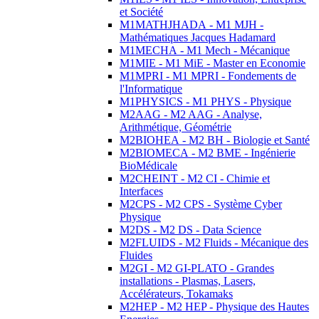
et Société
M1MATHJHADA - M1 MJH -
Mathématiques Jacques Hadamard
M1MECHA - M1 Mech - Mécanique
M1MIE - M1 MiE - Master en Economie
M1MPRI - M1 MPRI - Fondements de
l'Informatique
M1PHYSICS - M1 PHYS - Physique
M2AAG - M2 AAG - Analyse,
Arithmétique, Géométrie
M2BIOHEA - M2 BH - Biologie et Santé
M2BIOMECA - M2 BME - Ingénierie
BioMédicale
M2CHEINT - M2 CI - Chimie et
Interfaces
M2CPS - M2 CPS - Système Cyber
Physique
M2DS - M2 DS - Data Science
M2FLUIDS - M2 Fluids - Mécanique des
Fluides
M2GI - M2 GI-PLATO - Grandes
installations - Plasmas, Lasers,
Accélérateurs, Tokamaks
M2HEP - M2 HEP - Physique des Hautes