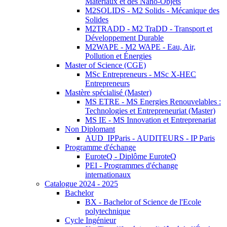
Matériaux et des Nano-Objets
M2SOLIDS - M2 Solids - Mécanique des
Solides
M2TRADD - M2 TraDD - Transport et
Développement Durable
M2WAPE - M2 WAPE - Eau, Air,
Pollution et Énergies
Master of Science (CGE)
MSc Entrepreneurs - MSc X-HEC
Entrepreneurs
Mastère spécialisé (Master)
MS ETRE - MS Energies Renouvelables :
Technologies et Entrepreneuriat (Master)
MS IE - MS Innovation et Entreprenariat
Non Diplomant
AUD_IPParis - AUDITEURS - IP Paris
Programme d'échange
EuroteQ - Diplôme EuroteQ
PEI - Programmes d'échange
internationaux
Catalogue 2024 - 2025
Bachelor
BX - Bachelor of Science de l'Ecole
polytechnique
Cycle Ingénieur