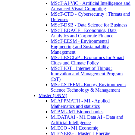
MScT-AI-ViC - Artificial Intelligence and
Advanced Visual Computing
MScT-CTD - Cybersecurity : Threats and
Defenses
MScT-DSB - Data Science for Business
MScT-EDACF - Economics, Data
Analytics and Corporate Finance
MScT-EESM - Environmental
Engineering and Sustainability
Management
MScT-ESCLiP - Economics for Smart
Cities and Climate Policy
MScT-IOT - Internet of Things :
Innovation and Management Program
(IoT)
MScT-STEEM - Energy Environment :
Science Technology & Management
Master (DNM)
M1APPMATH - M1 - Applied
Mathematics and statistics
M1BM - M1 Biomechanics
M1DATAAI - M1 Data AI - Data and
Artificial Intelligence
M1ECO - M1 Economie
M1ENERG - Master 1 Énergie